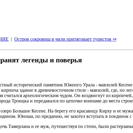
НИЕ
|
Остров сокровищ в чили притягивает туристов ⇒
хранят легенды и поверья
тный исторический памятник Южного Урала - мавзолей Кесене 
 кирпича здание в древневосточном стиле - мавзолей, где, по л
 считался археологическим чудом. Он воздвигнут из кирпичей, в
орода Троицка и передавался по цепочке воинами до места строи
 озеро Большое Кесене. На берегу его красавицу Кирху и ее му
людином. Юноша, по преданию, не захотел вступать в поединок с
дочь Тамерлана и ее муж, путешествуя по степи, были растерзан