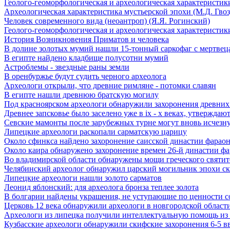
Геолого-геоморфологическая и археологическая характеристики
Археологическая характеристика мустьерской эпохи (М.Д. Гвоз
Человек современного вида (неоантроп) (Я.Я. Рогинский)
Геолого-геоморфологическая и археологическая характеристики
История Возникновения Приматов и человека
В долине золотых мумий нашли 15-тонный саркофаг с мертвец
В египте найдено кладбище полусотни мумий
Астроблемы - звездные раны земли
В оренбуржье будут судить черного археолога
Археологи открыли, что древние римляне - потомки славян
В египте нашли древнюю братскую могилу
Под красноярском археологи обнаружили захоронения древних
Древнее запсковье было заселено уже в ix - x веках, утверждаю
Севские мамонты после зарубежных турне могут вновь исчезну
Липецкие археологи раскопали сарматскую царицу
Около сфинкса найдено захоронение саисской династии фарао
Около каира обнаружено захоронение времен 26-й династии ф
Во владимирской области обнаружены мощи греческого святите
Челябинский археолог обнаружил царский могильник эпохи с
Липецкие археологи нашли золото сарматов
Леонид яблонский: для археолога бронза теплее золота
В болгарии найдены украшения, не уступающие по ценности 
Церковь 12 века обнаружили археологи в новгородской област
Археологи из липецка получили интеллектуальную помощь из
Кузбасские археологи обнаружили скифские захоронения 6-5 в