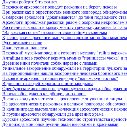
Джулии робертс 9 тысяч лет
Псковские археологи проведут раскопки на берегу псковы
При раскопках в окрестностях великого новгорода обнаружены 
Самарские археологи "докапываются" до тайн подводного став
Археологи продолжат раскопки рядом с боярским некрополем в
Россияне раскопали в крыму могилу гречанки, жившей 12-13 ве
"Варяжская гостья" открывает свою тайну псковичам
Красноярские археологи выступают против застройки комплекс
Руси великое начало
Иван сусанин нашелся
Псковский музей-заповедник готовит выставку "тайна варяжск
Алтайцы вновь требуют вернуть мумию "принцессы укока" и 
Древние инки почитали собак наравне с людьми
Уникальное захоронение обнаружили на территории луцкого з
На тернопольщине нашли захоронение человека бронзового ве
Псковские археологи нашли еще одну "варяжскую гостью"
В дневности людей хоронили в позе зародыша
Оренбургские археологи передали музею находки, обнаруженн
В китае обнаружено кладбище динозавров
Древняя колдунья встретила археологов с опущенным лицом
Hа археологических раскопках в великом hовгороде обнаружен 
В калининграде выставлена коллекция археологических находок 
В грузии археологи обнаружили два древних храма
Курские археологи изучили технологию строительства крепост
До прихода монголов русичи были высокими и красивыми