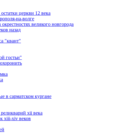
остатки церкви 12 века
рополя-на-волге
 окрестностях великого новгорода
ков назад
а "квант"
ой гостьи"
похоронить
амка
ка
ые в сарматском кургане
реликварий xii века
xiii-xiv веков
ей