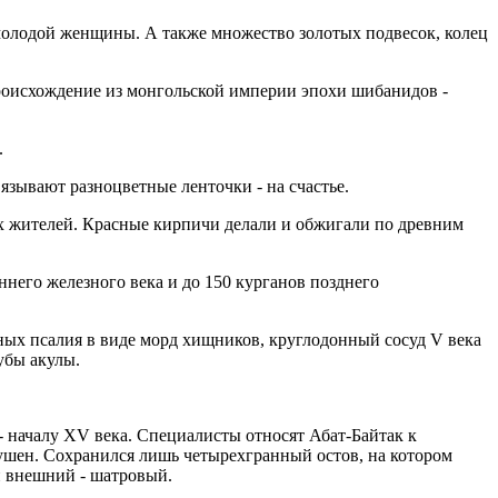
молодой женщины. А также множество золотых подвесок, колец
происхождение из монгольской империи эпохи шибанидов -
.
язывают разноцветные ленточки - на счастье.
х жителей. Красные кирпичи делали и обжигали по древним
ннего железного века и до 150 курганов позднего
яных псалия в виде морд хищников, круглодонный сосуд V века
убы акулы.
- началу ХV века. Специалисты относят Абат-Байтак к
ушен. Сохранился лишь четырехгранный остов, на котором
и внешний - шатровый.