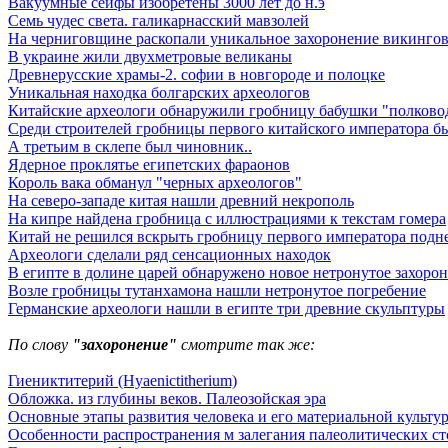
Вакуумные сейфы изобретены 3000 лет до н.э
Семь чудес света. галикарнасский мавзолей
На черниговщине раскопали уникальное захоронение викинго
В украине жили двухметровые великаны
Древнерусские храмы-2. софии в новгороде и полоцке
Уникальная находка болгарских археологов
Китайские археологи обнаружили гробницу бабушки "полковод
Среди строителей гробницы первого китайского императора б
А третьим в склепе был чиновник..
Ядерное проклятье египетских фараонов
Король вака обманул "черных археологов"
На северо-западе китая нашли древний некрополь
На кипре найдена гробница с иллюстрациями к текстам гомера
Китай не решился вскрыть гробницу первого императора подн
Археологи сделали ряд сенсационных находок
В египте в долине царей обнаружено новое нетронутое захоро
Возле гробницы тутанхамона нашли нетронутое погребение
Германские археологи нашли в египте три древние скульптуры
По слову
"захоронение"
смотрите так же:
Гиениктитерий (Hyaenictitherium)
Обложка. из глубины веков. Палеозойская эра
Основные этапы развития человека и его материальной культу
Особенности распространения м залегания палеолитических с