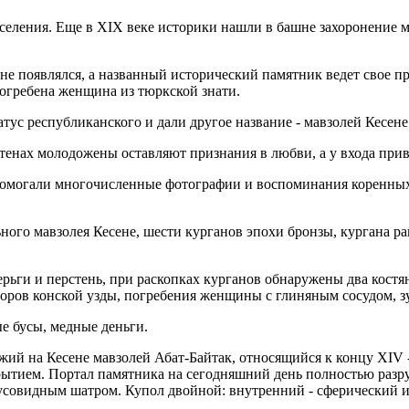
селения. Еще в ХIХ веке историки нашли в башне захоронение 
 не появлялся, а названный исторический памятник ведет свое 
погребена женщина из тюркской знати.
ус республиканского и дали другое название - мавзолей Кесене
тенах молодожены оставляют признания в любви, а у входа прив
ам помогали многочисленные фотографии и воспоминания коренны
ого мавзолея Кесене, шести курганов эпохи бронзы, кургана ра
ерьги и перстень, при раскопках курганов обнаружены два кост
наборов конской узды, погребения женщины с глиняным сосудом, з
е бусы, медные деньги.
ожий на Кесене мавзолей Абат-Байтак, относящийся к концу ХIV 
ытием. Портал памятника на сегодняшний день полностью разр
усовидным шатром. Купол двойной: внутренний - сферический 