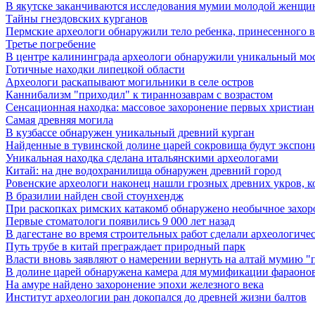
В якутске заканчиваются исследования мумии молодой женщ
Тайны гнездовских курганов
Пермские археологи обнаружили тело ребенка, принесенного в 
Третье погребение
В центре калининграда археологи обнаружили уникальный мо
Готичные находки липецкой области
Археологи раскапывают могильники в селе остров
Каннибализм "приходил" к тираннозаврам с возрастом
Сенсационная находка: массовое захоронение первых христиан
Самая древняя могила
В кузбассе обнаружен уникальный древний курган
Найденные в тувинской долине царей сокровища будут экспон
Уникальная находка сделана итальянскими археологами
Китай: на дне водохранилища обнаружен древний город
Ровенские археологи наконец нашли грозных древних укров, к
В бразилии найден свой стоунхендж
При раскопках римских катакомб обнаружено необычное захор
Первые стоматологи появились 9 000 лет назад
В дагестане во время строительных работ сделали археологиче
Путь трубе в китай преграждает природный парк
Власти вновь заявляют о намерении вернуть на алтай мумию "
В долине царей обнаружена камера для мумификации фараоно
На амуре найдено захоронение эпохи железного века
Институт археологии ран докопался до древней жизни балтов