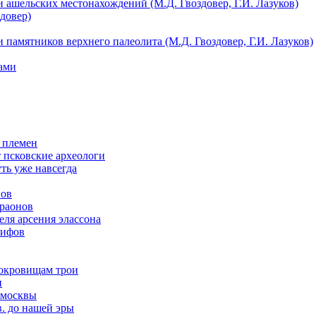
 ашельских местонахождений (М.Д. Гвоздовер, Г.И. Лазуков)
довер)
 памятников верхнего палеолита (М.Д. Гвоздовер, Г.И. Лазуков)
ами
 племен
т псковские археологи
ть уже навсегда
нов
араонов
ля арсения элассона
кифов
сокровищам трои
и
 москвы
в. до нашей эры