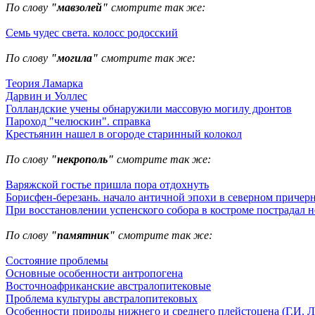
По слову
"мавзолей"
смотрите так же:
Семь чудес света. колосс родосский
По слову
"могила"
смотрите так же:
Теория Ламарка
Дарвин и Уоллес
Голландские учены обнаружили массовую могилу дронтов
Пароход "челюскин". справка
Крестьянин нашел в огороде старинный колокол
По слову
"некрополь"
смотрите так же:
Варяжской гостье пришла пора отдохнуть
Борисфен-березань. начало античной эпохи в северном причер
При восстановлении успенского собора в костроме пострадал 
По слову
"памятник"
смотрите так же:
Состояние проблемы
Основные особенности антропогена
Восточноафриканские австралопитековые
Проблема культуры австралопитековых
Особенности природы нижнего и среднего плейстоцена (Г.И. Л