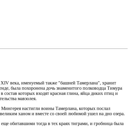
XIV века, именуемый также "башней Тамерлана", хранит
егенде, была похоронена дочь знаменитого полководца Тимура
 состав которых входят красная глина, яйца диких птиц и
тельства мавзолея.
жа Мингерея настигли воины Тамерлана, которых послал
 великим ханом и вместе со своей любимой ушел на дно озера.
ы еще обитавшими тогда в тех краях тиграми, и гробница была