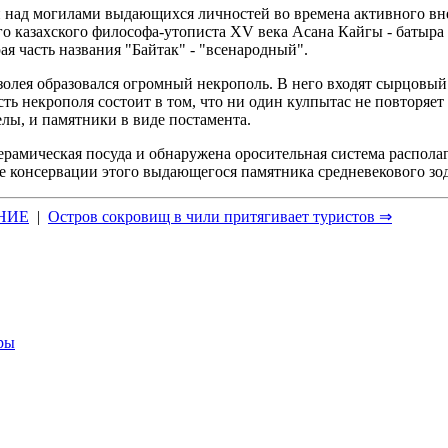
 над могилами выдающихся личностей во времена активного внед
ого казахского философа-утописта XV века Асана Кайгы - батыр
я часть названия "Байтак" - "всенародный".
золея образовался огромный некрополь. В него входят сырцовый 
ь некрополя состоит в том, что ни один кулпытас не повторяет 
лы, и памятники в виде постамента.
 керамическая посуда и обнаружена оросительная система распол
е консервации этого выдающегося памятника средневекового зод
НИЕ
|
Остров сокровищ в чили притягивает туристов ⇒
еры