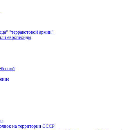
в
ца" "терракотовой армии"
ыли европеоиды
ебесной
нение
ры
тоянок на территории СССР