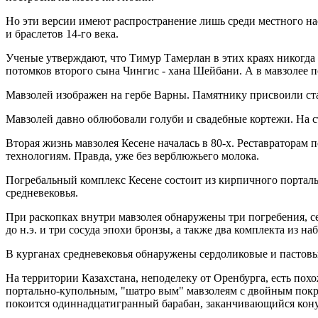
Но эти версии имеют распространение лишь среди местного на
и браслетов 14-го века.
Ученые утверждают, что Тимур Тамерлан в этих краях никогда
потомков второго сына Чингис - хана Шейбани. А в мавзолее 
Мавзолей изображен на гербе Варны. Памятнику присвоили стат
Мавзолей давно облюбовали голуби и свадебные кортежи. На с
Вторая жизнь мавзолея Кесене началась в 80-х. Реставратор
технологиям. Правда, уже без верблюжьего молока.
Погребальный комплекс Кесене состоит из кирпичного портальн
средневековья.
При раскопках внутри мавзолея обнаружены три погребения, с
до н.э. и три сосуда эпохи бронзы, а также два комплекта из 
В курганах средневековья обнаружены сердоликовые и пастовы
На территории Казахстана, неподелеку от Оренбурга, есть пох
портально-купольным, "шатро вым" мавзолеям с двойным покр
покоится одиннадцатигранный барабан, заканчивающийся кон