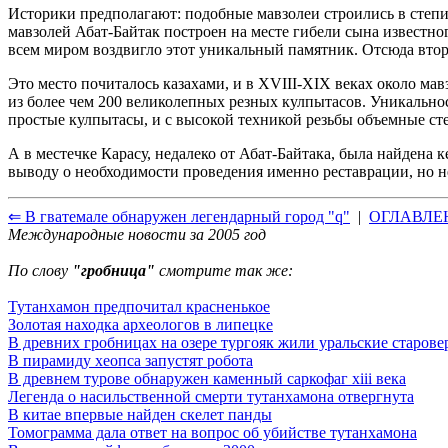
Историки предполагают: подобные мавзолеи строились в степи
мавзолей Абат-Байтак построен на месте гибели сына известн
всем миром воздвигло этот уникальный памятник. Отсюда втора
Это место почиталось казахами, и в XVIII-XIX веках около мав
из более чем 200 великолепных резных кулпытасов. Уникальност
простые кулпытасы, и с высокой техникой резьбы объемные сте
А в местечке Карасу, недалеко от Абат-Байтака, была найдена
выводу о необходимости проведения именно реставрации, но н
⇐ В гватемале обнаружен легендарный город "q"
|
ОГЛАВЛЕ
Международные новости за 2005 год
По слову
"гробница"
смотрите так же:
Тутанхамон предпочитал красненькое
Золотая находка археологов в липецке
В древних гробницах на озере тургояк жили уральские старов
В пирамиду хеопса запустят робота
В древнем турове обнаружен каменный саркофаг xiii века
Легенда о насильственной смерти тутанхамона отвергнута
В китае впервые найден скелет панды
Томограмма дала ответ на вопрос об убийстве тутанхамона