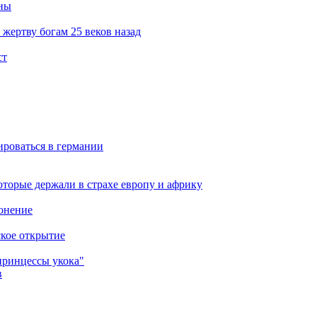
ины
жертву богам 25 веков назад
ст
ироваться в германии
оторые держали в страхе европу и африку
онение
ское открытие
принцессы укока"
в