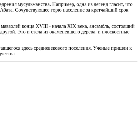
рения мусульманства. Например, одна из легенд гласит, что
а Абата. Сочувствующее горю население за кратчайший срок
мавзолей конца ХVIII - начала XIX века, ансамбль, состоящий
другой. Это и стела из окаменевшего дерева, и плоскостные
агавшегося здесь средневекового поселения. Ученые пришли к
чества.