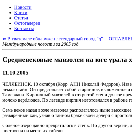
Новости
Книги
Статьи
Фотогалереи
Контакты
⇐ В гватемале обнаружен легендарный город "q"
|
ОГЛАВЛЕ
Международные новости за 2005 год
Средневековые мавзолеи на юге урала 
11.10.2005
ЧЕЛЯБИНСК, 10 октября (Корр. АНН Николай Федоров). Извес
немало тайн. Он представляет собой старинное, выложенное из
Тамерлана. Кирпичный мавзолей в открытой степи долгое время
молоко верблюдов. По легенде кирпич изготовлялся в районе г
Семь веков назад возле мавзолея располагалось ныне высохшее
разъяренный хан, узнав о тайном браке своей дочери с просто
Соленое озеро давно превратилось в степь. По другой версии, 
построена на месте их гибели.