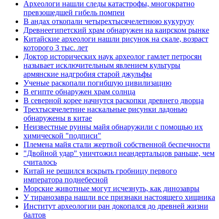
Археологи нашли следы катастрофы, многократно
превзошедшей гибель помпеи
В андах откопали четырехтысячелетнюю кукурузу
Древнеегипетский храм обнаружен на каирском рынке
Китайские археологи нашли рисунок на скале, возраст
которого 3 тыс. лет
Доктор исторических наук археолог гамлет петросян
называет исключительным явлением культуры
армянские надгробия старой джульфы
Ученые раскопали погибшую цивилизацию
В египте обнаружен храм солнца
В северной корее начнутся раскопки древнего дворца
Трехтысячелетние наскальные рисунки ладонью
обнаружены в китае
Неизвестные руины майя обнаружили с помощью их
химической "подписи"
Племена майя стали жертвой собственной беспечности
"Двойной удар" уничтожил неандертальцов раньше, чем
считалось
Китай не решился вскрыть гробницу первого
императора поднебесной
Морские животные могут исчезнуть, как динозавры
У тиранозавра нашли все признаки настоящего хищника
Институт археологии ран докопался до древней жизни
балтов