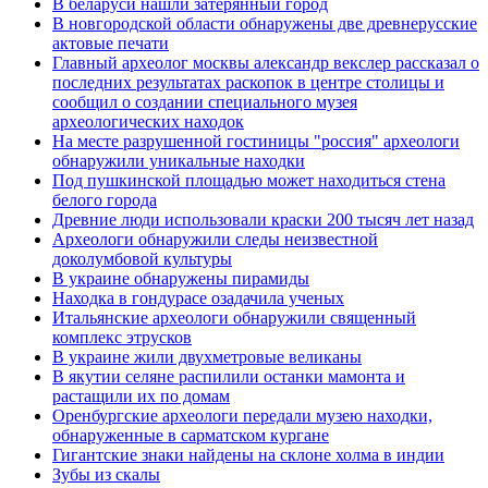
В беларуси нашли затерянный город
В новгородской области обнаружены две древнерусские
актовые печати
Главный археолог москвы александр векслер рассказал о
последних результатах раскопок в центре столицы и
сообщил о создании специального музея
археологических находок
На месте разрушенной гостиницы "россия" археологи
обнаружили уникальные находки
Под пушкинской площадью может находиться стена
белого города
Древние люди использовали краски 200 тысяч лет назад
Археологи обнаружили следы неизвестной
доколумбовой культуры
В украине обнаружены пирамиды
Находка в гондурасе озадачила ученых
Итальянские археологи обнаружили священный
комплекс этрусков
В украине жили двухметровые великаны
В якутии селяне распилили останки мамонта и
растащили их по домам
Оренбургские археологи передали музею находки,
обнаруженные в сарматском кургане
Гигантские знаки найдены на склоне холма в индии
Зубы из скалы