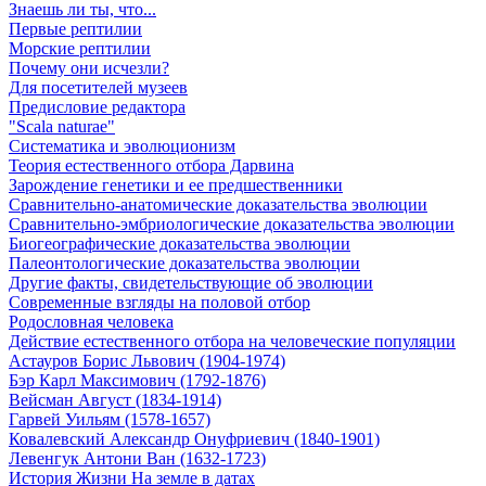
Знаешь ли ты, что...
Первые рептилии
Морские рептилии
Почему они исчезли?
Для посетителей музеев
Предисловие редактора
"Scala naturae"
Систематика и эволюционизм
Теория естественного отбора Дарвина
Зарождение генетики и ее предшественники
Сравнительно-анатомические доказательства эволюции
Сравнительно-эмбриологические доказательства эволюции
Биогеографические доказательства эволюции
Палеонтологические доказательства эволюции
Другие факты, свидетельствующие об эволюции
Современные взгляды на половой отбор
Родословная человека
Действие естественного отбора на человеческие популяции
Астауров Борис Львович (1904-1974)
Бэр Карл Максимович (1792-1876)
Вейсман Август (1834-1914)
Гарвей Уильям (1578-1657)
Ковалевский Александр Онуфриевич (1840-1901)
Левенгук Антони Ван (1632-1723)
История Жизни На земле в датах