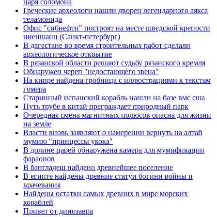
царя соломона
Греческие археологи нашли дворец легендарного аякса
теламонида
Офис "сибнефти" построят на месте шведской крепости
ниеншанц (Санкт-петербург)
В дагестане во время строительных работ сделали
археологическое открытие
В рязанской области решают судьбу рязанского кремля
Обнаружен череп "недостающего звена"
На кипре найдена гробница с иллюстрациями к текстам
гомера
Старинный испанский корабль нашли на базе вмс сша
Путь трубе в китай преграждает природный парк
Очередная смена магнитных полюсов опасна для жизни
на земле
Власти вновь заявляют о намерении вернуть на алтай
мумию "принцессы укока"
В долине царей обнаружена камера для мумификации
фараонов
В бангладеш найдено древнейшее поселение
В египте найдены древние статуи богини войны и
врачевания
Найдены остатки самых древних в мире морских
кораблей
Привет от динозавра