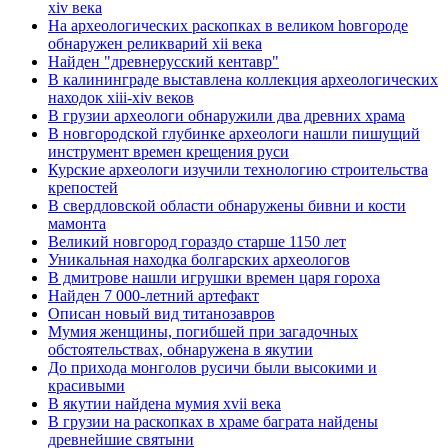
xiv века
Hа археологических раскопках в великом hовгороде
обнаружен реликварий xii века
Найден "древнерусский кентавр"
В калининграде выставлена коллекция археологических
находок xiii-xiv веков
В грузии археологи обнаружили два древних храма
В новгородской глубинке археологи нашли пишущий
инструмент времен крещения руси
Курские археологи изучили технологию строительства
крепостей
В свердловской области обнаружены бивни и кости
мамонта
Великий новгород гораздо старше 1150 лет
Уникальная находка болгарских археологов
В дмитрове нашли игрушки времен царя гороха
Найден 7 000-летний артефакт
Описан новый вид титанозавров
Мумия женщины, погибшей при загадочных
обстоятельствах, обнаружена в якутии
До прихода монголов русичи были высокими и
красивыми
В якутии найдена мумия xvii века
В грузии на раскопках в храме баграта найдены
древнейшие святыни