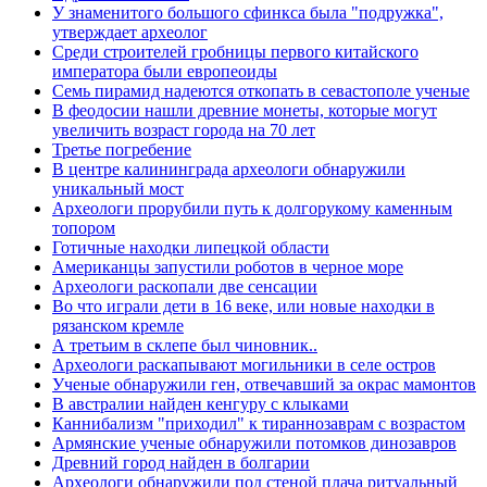
У знаменитого большого сфинкса была "подружка",
утверждает археолог
Среди строителей гробницы первого китайского
императора были европеоиды
Семь пирамид надеются откопать в севастополе ученые
В феодосии нашли древние монеты, которые могут
увеличить возраст города на 70 лет
Третье погребение
В центре калининграда археологи обнаружили
уникальный мост
Археологи прорубили путь к долгорукому каменным
топором
Готичные находки липецкой области
Американцы запустили роботов в черное море
Археологи раскопали две сенсации
Во что играли дети в 16 веке, или новые находки в
рязанском кремле
А третьим в склепе был чиновник..
Археологи раскапывают могильники в селе остров
Ученые обнаружили ген, отвечавший за окрас мамонтов
В австралии найден кенгуру с клыками
Каннибализм "приходил" к тираннозаврам с возрастом
Армянские ученые обнаружили потомков динозавров
Древний город найден в болгарии
Археологи обнаружили под стеной плача ритуальный