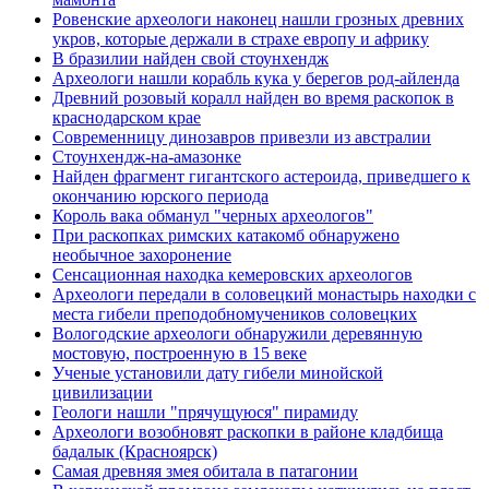
Ровенские археологи наконец нашли грозных древних
укров, которые держали в страхе европу и африку
В бразилии найден свой стоунхендж
Археологи нашли корабль кука у берегов род-айленда
Древний розовый коралл найден во время раскопок в
краснодарском крае
Современницу динозавров привезли из австралии
Стоунхендж-на-амазонке
Найден фрагмент гигантского астероида, приведшего к
окончанию юрского периода
Король вака обманул "черных археологов"
При раскопках римских катакомб обнаружено
необычное захоронение
Сенсационная находка кемеровских археологов
Археологи передали в соловецкий монастырь находки с
места гибели преподобномучеников соловецких
Вологодские археологи обнаружили деревянную
мостовую, построенную в 15 веке
Ученые установили дату гибели минойской
цивилизации
Геологи нашли "прячущуюся" пирамиду
Археологи возобновят раскопки в районе кладбища
бадалык (Красноярск)
Самая древняя змея обитала в патагонии