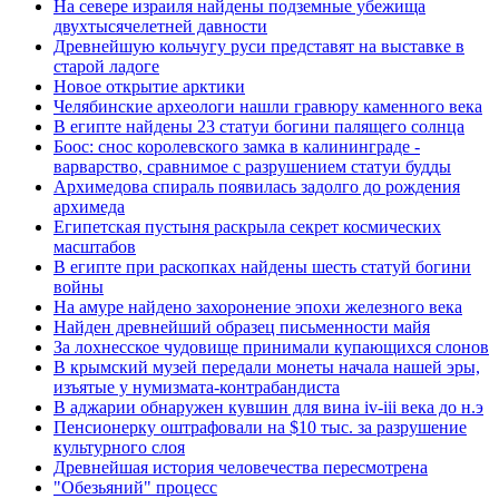
На севере израиля найдены подземные убежища
двухтысячелетней давности
Древнейшую кольчугу руси представят на выставке в
старой ладоге
Новое открытие арктики
Челябинские археологи нашли гравюру каменного века
В египте найдены 23 статуи богини палящего солнца
Боос: снос королевского замка в калининграде -
варварство, сравнимое с разрушением статуи будды
Архимедова спираль появилась задолго до рождения
архимеда
Египетская пустыня раскрыла секрет космических
масштабов
В египте при раскопках найдены шесть статуй богини
войны
На амуре найдено захоронение эпохи железного века
Найден древнейший образец письменности майя
За лохнесское чудовище принимали купающихся слонов
В крымский музей передали монеты начала нашей эры,
изъятые у нумизмата-контрабандиста
В аджарии обнаружен кувшин для вина iv-iii века до н.э
Пенсионерку оштрафовали на $10 тыс. за разрушение
культурного слоя
Древнейшая история человечества пересмотрена
"Обезьяний" процесс