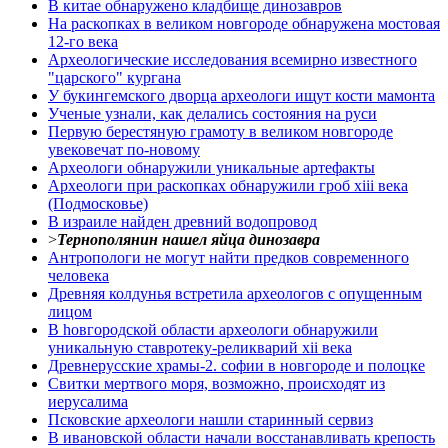
В китае обнаружено кладбище динозавров
На раскопках в великом новгороде обнаружена мостовая
12-го века
Археологические исследования всемирно известного
"царского" кургана
У букингемского дворца археологи ищут кости мамонта
Ученые узнали, как делались состояния на руси
Первую берестяную грамоту в великом новгороде
увековечат по-новому
Археологи обнаружили уникальные артефакты
Археологи при раскопках обнаружили гроб xiii века
(Подмосковье)
В израиле найден древний водопровод
>
Тернополянин нашел яйца динозавра
Антропологи не могут найти предков современного
человека
Древняя колдунья встретила археологов с опущенным
лицом
В hовгородской области археологи обнаружили
уникальную ставротеку-реликварий xii века
Древнерусские храмы-2. софии в новгороде и полоцке
Свитки мертвого моря, возможно, происходят из
иерусалима
Псковские археологи нашли старинный сервиз
В ивановской области начали восстанавливать крепость