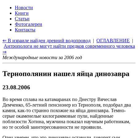
Новости
Книги
Статьи
Фотогалереи
Контакты
⇐ В израиле найден древний водопровод
|
ОГЛАВЛЕНИЕ
|
Антропологи не могут найти предков современного человека
⇒
Международные новости за 2006 год
Тернополянин нашел яйца динозавра
23.08.2006
Во время сплава на катамаранах по Днестру Вячеслав
Демченко, 65-летний пенсионер из Тернополя, подобрал два
камня, как-то странно похожие на яйца динозавра. Темно-
серые окаменелые килограммовые пули, найденные
поблизости Хотина, мужчина показал научным работникам,
но те особой заинтересованности не проявили.
Отец уверен, что это динозавры оставили, говорит сын