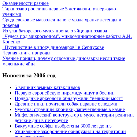
Окаменелости разные
Тиранозавр рос лишь первые 5 лет жизни, утверждают
учеными
Средневековые мавзолеи на юге урала хранят легенды и
поверья
Из уланбаторского музея пропало яйцо динозавра
"Чудеса под микроскопом". микроминиатюрные работы А.И.
Коненко
"Путешествие в эпоху динозавров" в Серпухове
Черная книга природы
Ученые поняли, почему огромные динозавры несли такие
маленькие яйца
Новости за 2006 год
5 великих земных катаклизмов
Первую европейскую пирамиду ищут в боснии
Подводные археологи обнаружили "великий мост"
Древние инки почитали собак наравне с людьми
Чукотка: страницы хроники, запечетленные в камне
Мифологический конструктор в музее истории религии.
детские дни в петербурге
Вакуумные сейфы изобретены 3000 лет до н.э
Уникальное захоронение обнаружили на территории
луцкого замка