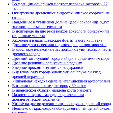
Во франции обнаружен портрет человека, которому 27
тыс. лет
Обнаружено древнейшее гидротехническое сооружение
славян
Найденные в тувинской долине царей сокровища будут
экспонироваться в германии
В новгороде на дне реки волхов археологи обнаружили
старинные монеты
Археологи нашли шведские фрегат и яхту xviii века
Древние утки пережили и динозавров, и противоптиц
В ярославле незаконные застройщики уничтожили часть
древнего города
Древний затонувший город найден в средиземном море
Древние реликвии вернулись на родину
Ядерное проклятье египетских фараонов
В детском саду города чианг май обнаружили клад
древней керамики
Уникальная находка сделана итальянскими археологами
В италии нашли скелет, которому 30 веков
В ивановской области найдена кость мамонта
На востоке крыма мародеры уничтожили
древнегреческое поселение
Китай: на дне водохранилища обнаружен древний город
Недалеко от красноярска обнаружен почти целый скелет
мамонта