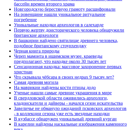
бассейн времен второго храма
Новгородскую берестяную грамоту расшифровали
На ровенщине нашли уникальное ритуальное
погребение
Уникальные находки археологов в салехарде
Первую жертву доисторического человека обнаружили
британские археологи
В башкирии найдено святилище древнего человека,
подобное британскому стоунхенджу
Черная книга природы
Череп мамонта в ишимском музее. краеведы
предполагают, что находке около 30 тысяч лет
Сенсационная находка: массовое захоронение первых
христиан
Что скрывала чёбсара в своих недрах 9 тысяч лет?
Самая древняя могила
На маврикии найдены кости птицы додо
Ученые нашли самые древние украшения в мире
В свердловской области оживились археологи,
кладоискатели и дайверы - начался сезон искательства
Завеличье не обмануло ожиданий псковских археологов
- в коллекции сезона уже есть звездные находки
В кузбассе обнаружен уникальный древний курган
В карелии найдены наскальные изображения каменного
века