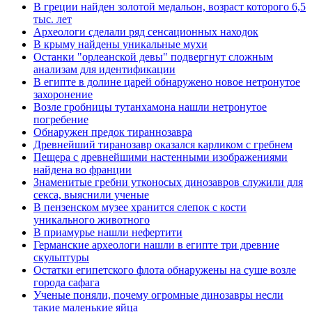
В греции найден золотой медальон, возраст которого 6,5
тыс. лет
Археологи сделали ряд сенсационных находок
В крыму найдены уникальные мухи
Останки "орлеанской девы" подвергнут сложным
анализам для идентификации
В египте в долине царей обнаружено новое нетронутое
захоронение
Возле гробницы тутанхамона нашли нетронутое
погребение
Обнаружен предок тираннозавра
Древнейший тиранозавр оказался карликом с гребнем
Пещера с древнейшими настенными изображениями
найдена во франции
Знаменитые гребни утконосых динозавров служили для
секса, выяснили ученые
В пензенском музее хранится слепок с кости
уникального животного
В приамурье нашли нефертити
Германские археологи нашли в египте три древние
скульптуры
Остатки египетского флота обнаружены на суше возле
города сафага
Ученые поняли, почему огромные динозавры несли
такие маленькие яйца