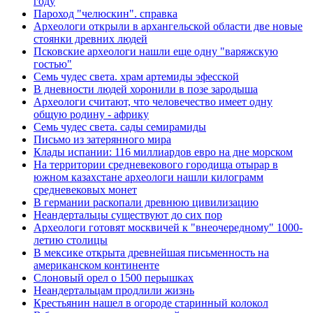
году
Пароход "челюскин". справка
Археологи открыли в архангельской области две новые
стоянки древних людей
Псковские археологи нашли еще одну "варяжскую
гостью"
Семь чудес света. храм артемиды эфесской
В дневности людей хоронили в позе зародыша
Археологи считают, что человечество имеет одну
общую родину - африку
Семь чудес света. сады семирамиды
Письмо из затерянного мира
Клады испании: 116 миллиардов евро на дне морском
На территории средневекового городища отырар в
южном казахстане археологи нашли килограмм
средневековых монет
В германии раскопали древнюю цивилизацию
Неандертальцы существуют до сих пор
Археологи готовят москвичей к "внеочередному" 1000-
летию столицы
В мексике открыта древнейшая письменность на
американском континенте
Слоновый орел о 1500 перышках
Неандертальцам продлили жизнь
Крестьянин нашел в огороде старинный колокол