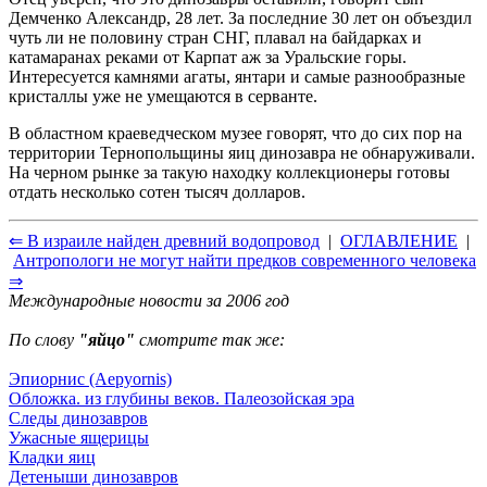
Демченко Александр, 28 лет. За последние 30 лет он объездил
чуть ли не половину стран СНГ, плавал на байдарках и
катамаранах реками от Карпат аж за Уральские горы.
Интересуется камнями агаты, янтари и самые разнообразные
кристаллы уже не умещаются в серванте.
В областном краеведческом музее говорят, что до сих пор на
территории Тернопольщины яиц динозавра не обнаруживали.
На черном рынке за такую находку коллекционеры готовы
отдать несколько сотен тысяч долларов.
⇐ В израиле найден древний водопровод
|
ОГЛАВЛЕНИЕ
|
Антропологи не могут найти предков современного человека
⇒
Международные новости за 2006 год
По слову
"яйцо"
смотрите так же:
Эпиорнис (Aepyornis)
Обложка. из глубины веков. Палеозойская эра
Следы динозавров
Ужасные ящерицы
Кладки яиц
Детеныши динозавров