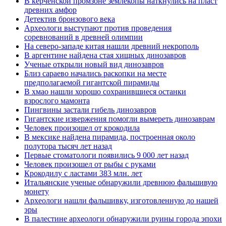
В керченской промзоне землекопы наткнулись на пласт
древних амфор
Детектив бронзового века
Археологи выступают против проведения
соревнований в древней олимпии
На северо-западе китая нашли древний некрополь
В аргентине найдена стая хищных динозавров
Ученые открыли новый вид динозавров
Близ сараево начались раскопки на месте
предполагаемой гигантской пирамиды
В хмао нашли хорошо сохранившиеся останки
взрослого мамонта
Пингвины застали гибель динозавров
Гигантские извержения помогли вымереть динозаврам
Человек произошел от крокодила
В мексике найдена пирамида, построенная около
полутора тысяч лет назад
Первые стоматологи появились 9 000 лет назад
Человек произошел от рыбы с руками
Крокодилу с ластами 383 млн. лет
Итальянские ученые обнаружили древнюю фальшивую
монету
Археологи нашли фальшивку, изготовленную до нашей
эры
В палестине археологи обнаружили руины города эпохи