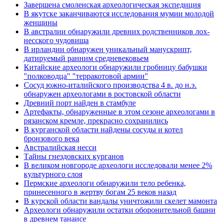
Завершена смоленская археологическая экспедиция
В якутске заканчиваются исследования мумии молодой
женщины
В австралии обнаружили древних родственников лох-
несского чудовища
В ирландии обнаружен уникальный манускрипт,
датируемый ранним средневековьем
Китайские археологи обнаружили гробницу бабушки
"полководца" "терракотовой армии"
Сосуд южно-италийского производства 4 в. до н.э.
обнаружен археологами в ростовской области
Древний порт найден в стамбуле
Артефакты, обнаруженные в этом сезоне археологами в
рязанском кремле, прекрасно сохранились
В курганской области найдены сосуды и котел
бронзового века
Австралийская несси
Тайны гнездовских курганов
В великом новгороде археологи исследовали менее 2%
культурного слоя
Пермские археологи обнаружили тело ребенка,
принесенного в жертву богам 25 веков назад
В курской области вандалы уничтожили скелет мамонта
Археологи обнаружили остатки оборонительной башни
в древнем танаисе