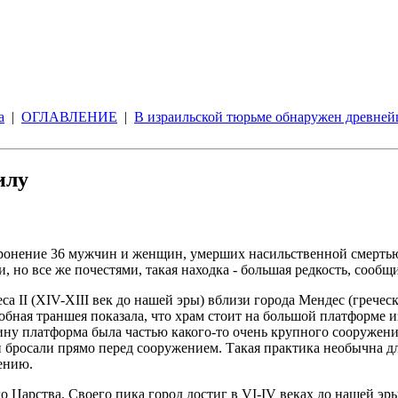
а
|
ОГЛАВЛЕНИЕ
|
В израильской тюрьме обнаружен древне
илу
ронение 36 мужчин и женщин, умерших насильственной смертью
 но все же почестями, такая находка - большая редкость, сообщи
 II (XIV-XIII век до нашей эры) вблизи города Мендес (греческ
обная траншея показала, что храм стоит на большой платформе 
ину платформа была частью какого-то очень крупного сооружени
и бросали прямо перед сооружением. Такая практика необычна д
ению.
Царства. Своего пика город достиг в VI-IV веках до нашей эры