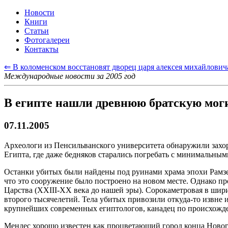
Новости
Книги
Статьи
Фотогалереи
Контакты
⇐ В коломенском восстановят дворец царя алексея михайлович
Международные новости за 2005 год
В египте нашли древнюю братскую мог
07.11.2005
Археологи из Пенсильванского университета обнаружили захо
Египта, где даже бедняков старались погребать с минимальными,
Останки убитых были найдены под руинами храма эпохи Рамзеса
что это сооружение было построено на новом месте. Однако пр
Царства (XXIII-XX века до нашей эры). Сорокаметровая в шир
второго тысячелетий. Тела убитых привозили откуда-то извне 
крупнейших современных египтологов, канадец по происхожд
Мендес хорошо известен как процветающий город конца Нового 