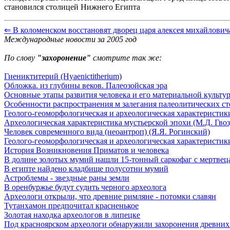
становился столицей Нижнего Египта
⇐ В коломенском восстановят дворец царя алексея михайлович
Международные новости за 2005 год
По слову
"захоронение"
смотрите так же:
Гиениктитерий (Hyaenictitherium)
Обложка. из глубины веков. Палеозойская эра
Основные этапы развития человека и его материальной культу
Особенности распространения м залегания палеолитических с
Геолого-геоморфологическая и археологическая характеристики
Археологическая характеристика мустьерской эпохи (М.Д. Гвоз
Человек современного вида (неоантроп) (Я.Я. Рогинский)
Геолого-геоморфологическая и археологическая характеристики
История Возникновения Приматов и человека
В долине золотых мумий нашли 15-тонный саркофаг с мертвец
В египте найдено кладбище полусотни мумий
Астроблемы - звездные раны земли
В оренбуржье будут судить черного археолога
Археологи открыли, что древние римляне - потомки славян
Тутанхамон предпочитал красненькое
Золотая находка археологов в липецке
Под красноярском археологи обнаружили захоронения древних