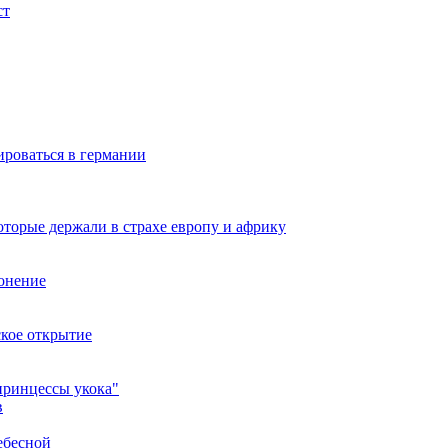
ст
ироваться в германии
оторые держали в страхе европу и африку
онение
ское открытие
принцессы укока"
в
ебесной