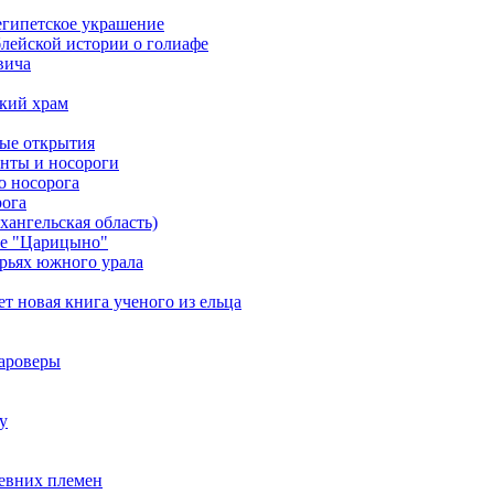
еегипетское украшение
лейской истории о голиафе
вича
кий храм
ные открытия
онты и носороги
о носорога
рога
ангельская область)
ке "Царицыно"
орьях южного урала
т новая книга ученого из ельца
тароверы
у
ревних племен