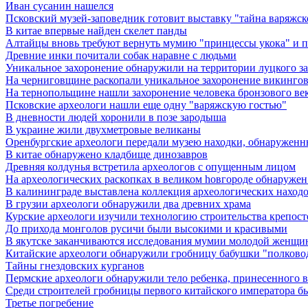
Иван сусанин нашелся
Псковский музей-заповедник готовит выставку "тайна варяжск
В китае впервые найден скелет панды
Алтайцы вновь требуют вернуть мумию "принцессы укока" и 
Древние инки почитали собак наравне с людьми
Уникальное захоронение обнаружили на территории луцкого з
На черниговщине раскопали уникальное захоронение викинго
На тернопольщине нашли захоронение человека бронзового ве
Псковские археологи нашли еще одну "варяжскую гостью"
В дневности людей хоронили в позе зародыша
В украине жили двухметровые великаны
Оренбургские археологи передали музею находки, обнаруженн
В китае обнаружено кладбище динозавров
Древняя колдунья встретила археологов с опущенным лицом
Hа археологических раскопках в великом hовгороде обнаружен 
В калининграде выставлена коллекция археологических находок 
В грузии археологи обнаружили два древних храма
Курские археологи изучили технологию строительства крепост
До прихода монголов русичи были высокими и красивыми
В якутске заканчиваются исследования мумии молодой женщ
Китайские археологи обнаружили гробницу бабушки "полковод
Тайны гнездовских курганов
Пермские археологи обнаружили тело ребенка, принесенного в 
Среди строителей гробницы первого китайского императора б
Третье погребение