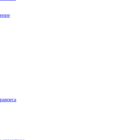
нение
 рамзеса