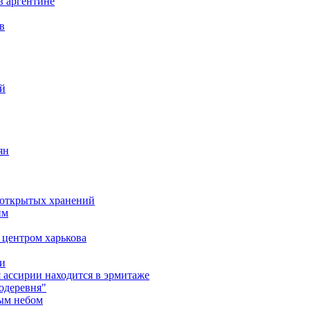
в аргентине
в
ий
ян
д открытых хранений
им
 центром харькова
ми
я ассирии находится в эрмитаже
одеревня"
тым небом