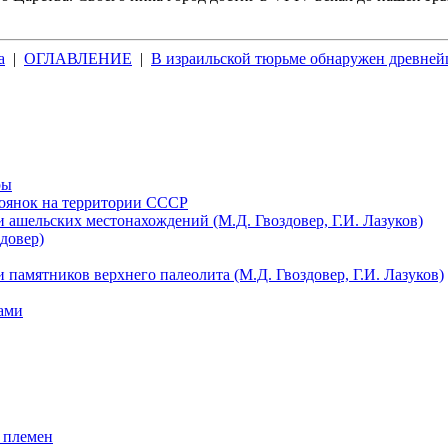
а
|
ОГЛАВЛЕНИЕ
|
В израильской тюрьме обнаружен древне
ры
тоянок на территории СССР
 ашельских местонахождений (М.Д. Гвоздовер, Г.И. Лазуков)
довер)
 памятников верхнего палеолита (М.Д. Гвоздовер, Г.И. Лазуков)
ами
 племен