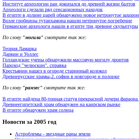
Институт археологии ран докопался до древней жизни балтов
Археологи сделали ряд сенсационных находок
В египте в долине царей обнаружено новое нетронутое захоро
Возле гробницы тутанхамона нашли нетронутое погребение
Германские археологи нашли в египте три древние скульптуры
По слову
"могила"
смотрите так же:
Теория Ламарка
Дарвин и Уоллес
Голландские учены обнаружили массовую могилу дронтов
Пароход "челюскин". справка
Крестьянин нашел в огороде старинный колокол
Древнерусские храмы-2. софии в новгороде и полоцке
По слову
"рамзес"
смотрите так же:
В египте найдена 80-тонная статуя прекрасной дочери фараона
Древнеегипетский храм обнаружен на каирском рынке
В египте обнаружен храм солнца
Новости за 2005 год
Астроблемы - звездные раны земли