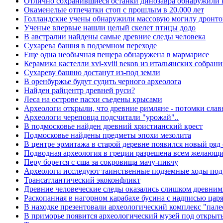
Отлично сохранившиеся останки динозавра обнаружили 
Окаменелые отпечатки стоп с прошлым в 20.000 лет
Голландские учены обнаружили массовую могилу дронто
Ученые впервые нашли целый скелет птицы додо
В австралии найдены самые древние следы человека
Сухарева башня в подземном переходе
Еще одна необычная пещера обнаружена в мармарисе
Керамика кастелли xvi-xviii веков из итальянских собран
Сухареву башню достанут из-под земли
В оренбуржье будут судить черного археолога
Найден райцентр древней руси?
Леса на острове пасхи съедены крысами
Археологи открыли, что древние римляне - потомки слав
Археологи череповца подсчитали "урожай"..
В подмосковье найден древний христианский крест
Подмосковье найдены предметы эпохи мезолита
В центре эрмитажа в старой деревне появился новый ря
Подводная археология в греции разрешена всем желающ
Перу борется с сша за сокровища мачу-пикчу
Археологи исследуют таинственные подземные ходы под
Трансатлантический экоконфликт
Древние человеческие следы оказались слишком древни
Раскопанная в нагорном карабахе бусина с надписью цар
В находке презентовали археологический комплекс "пале
В приморье появится археологический музей под откры