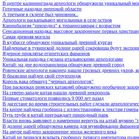
В центре калининграда археологи обнаружили уникальный мо
Готичные находки липецкой области
А третьим в склепе был чиновник..
Археологи раскапывают могильники в селе остров
Каннибализм "приходил" к тираннозаврам с возрастом
Сенсационная находка: массовое захоронение первых христиан
Самая древняя могила
В кузбассе обнаружен уникальный древний курган
Найденные в тувинской долине царей сокровища будут экспон
Ядерное проклятье египетских фараонов
Уникальная находка сделана итальянскими археологами
Китай: на дне водохранилища обнаружен древний город
Ровенские археологи наконец нашли грозных древних укров, к
В бразилии найден свой стоунхендж
Король вака обманул "черных археологов"
При раскопках римских катакомб обнаружено необычное захор
На северо-западе китая нашли древний некрополь
Первые стоматологи появились 9 000 лет назад
В дагестане во время строительных работ сделали археологиче
На кипре найдена гробница с иллюстрациями к текстам гомера
Путь трубе в китай преграждает природный парк
Власти вновь заявляют о намерении вернуть на алтай мумию "
В долине царей обнаружена камера для мумификации фараоно
На амуре найдено захоронение эпохи железного века
Китай не решился вскрыть гробницу первого императора подн