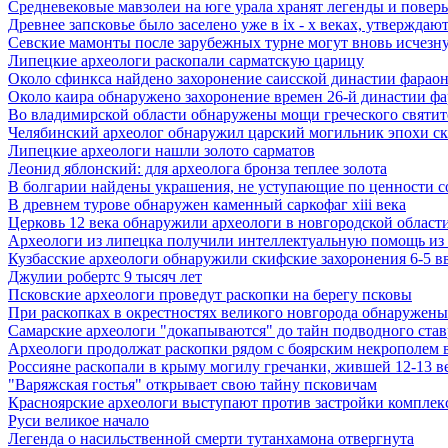
Средневековые мавзолеи на юге урала хранят легенды и поверь
Древнее запсковье было заселено уже в ix - x веках, утверждаю
Севские мамонты после зарубежных турне могут вновь исчезну
Липецкие археологи раскопали сарматскую царицу
Около сфинкса найдено захоронение саисской династии фарао
Около каира обнаружено захоронение времен 26-й династии ф
Во владимирской области обнаружены мощи греческого святите
Челябинский археолог обнаружил царский могильник эпохи с
Липецкие археологи нашли золото сарматов
Леонид яблонский: для археолога бронза теплее золота
В болгарии найдены украшения, не уступающие по ценности 
В древнем турове обнаружен каменный саркофаг xiii века
Церковь 12 века обнаружили археологи в новгородской област
Археологи из липецка получили интеллектуальную помощь из
Кузбасские археологи обнаружили скифские захоронения 6-5 в
Джулии робертс 9 тысяч лет
Псковские археологи проведут раскопки на берегу псковы
При раскопках в окрестностях великого новгорода обнаружены 
Самарские археологи "докапываются" до тайн подводного став
Археологи продолжат раскопки рядом с боярским некрополем в
Россияне раскопали в крыму могилу гречанки, жившей 12-13 ве
"Варяжская гостья" открывает свою тайну псковичам
Красноярские археологи выступают против застройки комплекс
Руси великое начало
Легенда о насильственной смерти тутанхамона отвергнута