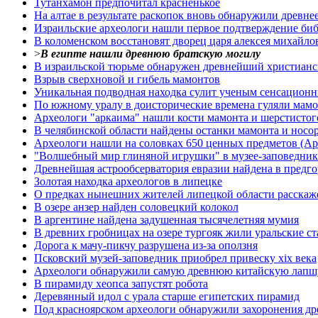
Тутанхамон предпочитал красненькое
На алтае в результате раскопок вновь обнаружили древн
Израильские археологи нашли первое подтверждение биб
В коломенском восстановят дворец царя алексея михайло
>
В египте нашли древнюю братскую могилу
В израильской тюрьме обнаружен древнейший христианс
Взрыв сверхновой и гибель мамонтов
Уникальная подводная находка сулит ученым сенсацион
По южному уралу в доисторические времена гуляли мам
Археологи "аркаима" нашли кости мамонта и шерстистог
В челябинской области найдены останки мамонта и носо
Археологи нашли на соловках 650 ценных предметов (Арх
"Волшебный мир глиняной игрушки" в музее-заповедни
Древнейшая астрообсерватория евразии найдена в предг
Золотая находка археологов в липецке
О предках нынешних жителей липецкой области расскаже
В озере анзер найден соловецкий колокол
В аргентине найдена задушенная тысячелетняя мумия
В древних гробницах на озере тургояк жили уральские с
Дорога к мачу-пикчу разрушена из-за оползня
Псковский музей-заповедник приобрел привеску xix века
Археологи обнаружили самую древнюю китайскую лапш
В пирамиду хеопса запустят робота
Деревянный идол с урала старше египетских пирамид
Под красноярском археологи обнаружили захоронения д