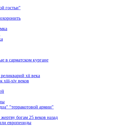
ой гостьи"
похоронить
амка
в
ка
ые в сарматском кургане
реликварий xii века
xiii-xiv веков
ей
ины
ца" "терракотовой армии"
жертву богам 25 веков назад
ыли европеоиды