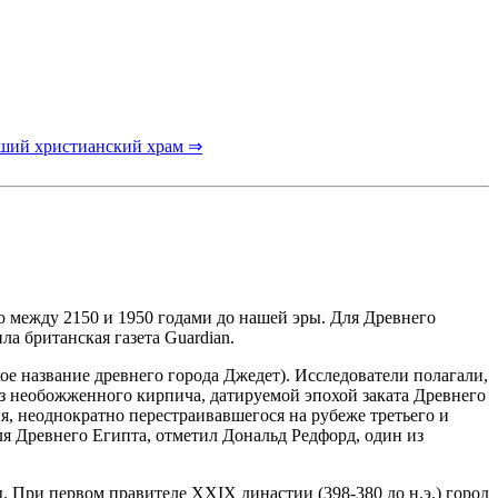
йший христианский храм ⇒
 между 2150 и 1950 годами до нашей эры. Для Древнего
ла британская газета Guardian.
ое название древнего города Джедет). Исследователи полагали,
из необожженного кирпича, датируемой эпохой заката Древнего
я, неоднократно перестраивавшегося на рубеже третьего и
ля Древнего Египта, отметил Дональд Редфорд, один из
. При первом правителе XXIX династии (398-380 до н.э.) город