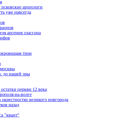
я
т псковские археологи
ть уже навсегда
нов
араонов
ля арсения элассона
кифов
сокровищам трои
и
 москвы
в. до нашей эры
остатки церкви 12 века
рополя-на-волге
 окрестностях великого новгорода
ков назад
а "квант"