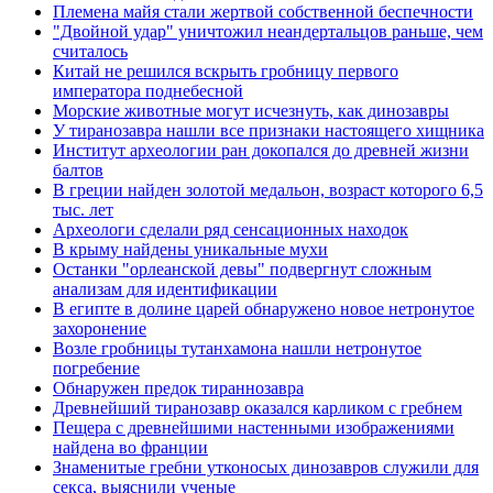
Племена майя стали жертвой собственной беспечности
"Двойной удар" уничтожил неандертальцов раньше, чем
считалось
Китай не решился вскрыть гробницу первого
императора поднебесной
Морские животные могут исчезнуть, как динозавры
У тиранозавра нашли все признаки настоящего хищника
Институт археологии ран докопался до древней жизни
балтов
В греции найден золотой медальон, возраст которого 6,5
тыс. лет
Археологи сделали ряд сенсационных находок
В крыму найдены уникальные мухи
Останки "орлеанской девы" подвергнут сложным
анализам для идентификации
В египте в долине царей обнаружено новое нетронутое
захоронение
Возле гробницы тутанхамона нашли нетронутое
погребение
Обнаружен предок тираннозавра
Древнейший тиранозавр оказался карликом с гребнем
Пещера с древнейшими настенными изображениями
найдена во франции
Знаменитые гребни утконосых динозавров служили для
секса, выяснили ученые