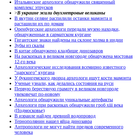
Итальянские археологи обнаружили священный
комплекс этрусков
>
В украине жили двухметровые великаны
В якутии селяне распилили останки мамонта и
растащили их по домам
Оренбургские археологи передали музею находки,
обнаруженные в сарматском кургане
Гигантские знаки найдены на склоне холма в индии
Зубы из скалы
В китае обнаружено кладбище динозавров
На раскопках в великом новгороде обнаружена мостовая
12-го века
Археологические исследования всемирно известного
"царского" кургана
У букингемского дворца археологи ищут кости мамонта
Ученые узнали, как делались состояния на руси
Первую берестяную грамоту в великом новгороде
увековечат по-новому
Археологи обнаружили уникальные артефакты
Археологи при раскопках обнаружили гроб xiii века
(Подмосковье)
В израиле найден древний водопровод
Тернополянин нашел яйца динозавра
Антропологи не могут найти предков современного
человека