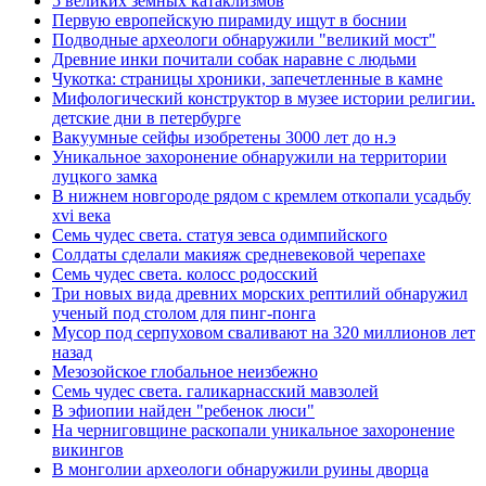
5 великих земных катаклизмов
Первую европейскую пирамиду ищут в боснии
Подводные археологи обнаружили "великий мост"
Древние инки почитали собак наравне с людьми
Чукотка: страницы хроники, запечетленные в камне
Мифологический конструктор в музее истории религии.
детские дни в петербурге
Вакуумные сейфы изобретены 3000 лет до н.э
Уникальное захоронение обнаружили на территории
луцкого замка
В нижнем новгороде рядом с кремлем откопали усадьбу
xvi века
Семь чудес света. статуя зевса одимпийского
Солдаты сделали макияж средневековой черепахе
Семь чудес света. колосс родосский
Три новых вида древних морских рептилий обнаружил
ученый под столом для пинг-понга
Мусор под cерпуховом сваливают на 320 миллионов лет
назад
Мезозойское глобальное неизбежно
Семь чудес света. галикарнасский мавзолей
В эфиопии найден "ребенок люси"
На черниговщине раскопали уникальное захоронение
викингов
В монголии археологи обнаружили руины дворца