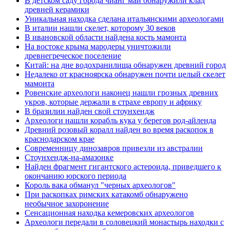
В детском саду города чианг май обнаружили клад
древней керамики
Уникальная находка сделана итальянскими археологами
В италии нашли скелет, которому 30 веков
В ивановской области найдена кость мамонта
На востоке крыма мародеры уничтожили
древнегреческое поселение
Китай: на дне водохранилища обнаружен древний город
Недалеко от красноярска обнаружен почти целый скелет
мамонта
Ровенские археологи наконец нашли грозных древних
укров, которые держали в страхе европу и африку
В бразилии найден свой стоунхендж
Археологи нашли корабль кука у берегов род-айленда
Древний розовый коралл найден во время раскопок в
краснодарском крае
Современницу динозавров привезли из австралии
Стоунхендж-на-амазонке
Найден фрагмент гигантского астероида, приведшего к
окончанию юрского периода
Король вака обманул "черных археологов"
При раскопках римских катакомб обнаружено
необычное захоронение
Сенсационная находка кемеровских археологов
Археологи передали в соловецкий монастырь находки с