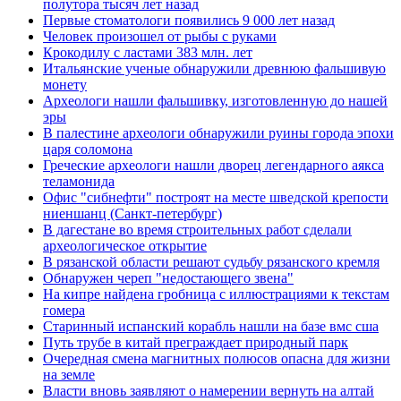
полутора тысяч лет назад
Первые стоматологи появились 9 000 лет назад
Человек произошел от рыбы с руками
Крокодилу с ластами 383 млн. лет
Итальянские ученые обнаружили древнюю фальшивую
монету
Археологи нашли фальшивку, изготовленную до нашей
эры
В палестине археологи обнаружили руины города эпохи
царя соломона
Греческие археологи нашли дворец легендарного аякса
теламонида
Офис "сибнефти" построят на месте шведской крепости
ниеншанц (Санкт-петербург)
В дагестане во время строительных работ сделали
археологическое открытие
В рязанской области решают судьбу рязанского кремля
Обнаружен череп "недостающего звена"
На кипре найдена гробница с иллюстрациями к текстам
гомера
Старинный испанский корабль нашли на базе вмс сша
Путь трубе в китай преграждает природный парк
Очередная смена магнитных полюсов опасна для жизни
на земле
Власти вновь заявляют о намерении вернуть на алтай