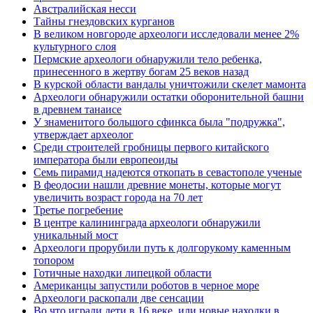
Австралийская несси
Тайны гнездовских курганов
В великом новгороде археологи исследовали менее 2%
культурного слоя
Пермские археологи обнаружили тело ребенка,
принесенного в жертву богам 25 веков назад
В курской области вандалы уничтожили скелет мамонта
Археологи обнаружили остатки оборонительной башни
в древнем танаисе
У знаменитого большого сфинкса была "подружка",
утверждает археолог
Среди строителей гробницы первого китайского
императора были европеоиды
Семь пирамид надеются откопать в севастополе ученые
В феодосии нашли древние монеты, которые могут
увеличить возраст города на 70 лет
Третье погребение
В центре калининграда археологи обнаружили
уникальный мост
Археологи прорубили путь к долгорукому каменным
топором
Готичные находки липецкой области
Американцы запустили роботов в черное море
Археологи раскопали две сенсации
Во что играли дети в 16 веке, или новые находки в