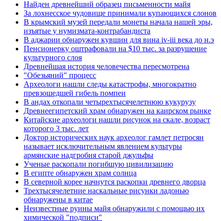
Найден древнейший образец письменности майя
За лохнесское чудовище принимали купающихся слонов
В крымский музей передали монеты начала нашей эры,
изъятые у нумизмата-контрабандиста
В аджарии обнаружен кувшин для вина iv-iii века до н.э
Пенсионерку оштрафовали на $10 тыс. за разрушение
культурного слоя
Древнейшая история человечества пересмотрена
"Обезьяний" процесс
Археологи нашли следы катастрофы, многократно
превзошедшей гибель помпеи
В андах откопали четырехтысячелетнюю кукурузу
Древнеегипетский храм обнаружен на каирском рынке
Китайские археологи нашли рисунок на скале, возраст
которого 3 тыс. лет
Доктор исторических наук археолог гамлет петросян
называет исключительным явлением культуры
армянские надгробия старой джульфы
Ученые раскопали погибшую цивилизацию
В египте обнаружен храм солнца
В северной корее начнутся раскопки древнего дворца
Трехтысячелетние наскальные рисунки ладонью
обнаружены в китае
Неизвестные руины майя обнаружили с помощью их
химической "подписи"