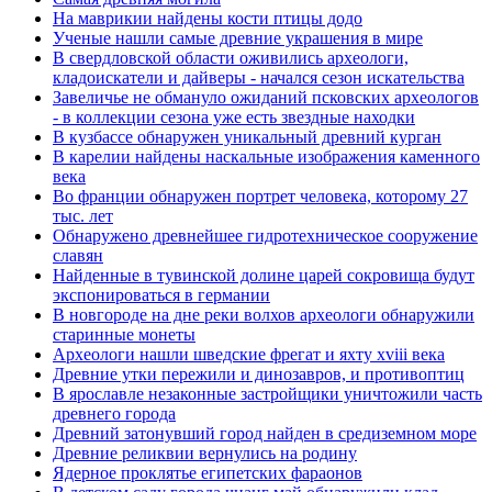
На маврикии найдены кости птицы додо
Ученые нашли самые древние украшения в мире
В свердловской области оживились археологи,
кладоискатели и дайверы - начался сезон искательства
Завеличье не обмануло ожиданий псковских археологов
- в коллекции сезона уже есть звездные находки
В кузбассе обнаружен уникальный древний курган
В карелии найдены наскальные изображения каменного
века
Во франции обнаружен портрет человека, которому 27
тыс. лет
Обнаружено древнейшее гидротехническое сооружение
славян
Найденные в тувинской долине царей сокровища будут
экспонироваться в германии
В новгороде на дне реки волхов археологи обнаружили
старинные монеты
Археологи нашли шведские фрегат и яхту xviii века
Древние утки пережили и динозавров, и противоптиц
В ярославле незаконные застройщики уничтожили часть
древнего города
Древний затонувший город найден в средиземном море
Древние реликвии вернулись на родину
Ядерное проклятье египетских фараонов