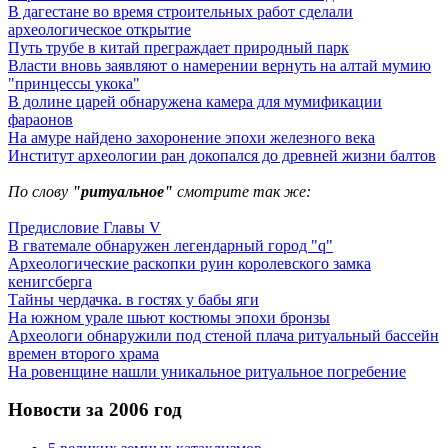
В дагестане во время строительных работ сделали
археологическое открытие
Путь трубе в китай преграждает природный парк
Власти вновь заявляют о намерении вернуть на алтай мумию
"принцессы укока"
В долине царей обнаружена камера для мумификации
фараонов
На амуре найдено захоронение эпохи железного века
Институт археологии ран докопался до древней жизни балтов
По слову
"ритуальное"
смотрите так же:
Предисловие Главы V
В гватемале обнаружен легендарный город "q"
Археологические раскопки руин королевского замка
кенигсберга
Тайны чердачка. в гостях у бабы яги
На южном урале шьют костюмы эпохи бронзы
Археологи обнаружили под стеной плача ритуальный бассейн
времен второго храма
На ровенщине нашли уникальное ритуальное погребение
Новости за 2006 год