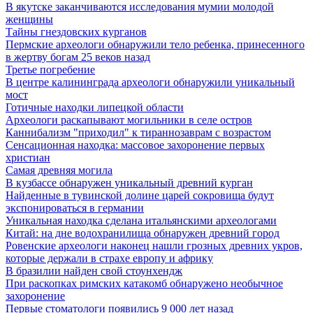
В якутске заканчиваются исследования мумии молодой
женщины
Тайны гнездовских курганов
Пермские археологи обнаружили тело ребенка, принесенного
в жертву богам 25 веков назад
Третье погребение
В центре калининграда археологи обнаружили уникальный
мост
Готичные находки липецкой области
Археологи раскапывают могильники в селе остров
Каннибализм "приходил" к тираннозаврам с возрастом
Сенсационная находка: массовое захоронение первых
христиан
Самая древняя могила
В кузбассе обнаружен уникальный древний курган
Найденные в тувинской долине царей сокровища будут
экспонироваться в германии
Уникальная находка сделана итальянскими археологами
Китай: на дне водохранилища обнаружен древний город
Ровенские археологи наконец нашли грозных древних укров,
которые держали в страхе европу и африку
В бразилии найден свой стоунхендж
При раскопках римских катакомб обнаружено необычное
захоронение
Первые стоматологи появились 9 000 лет назад