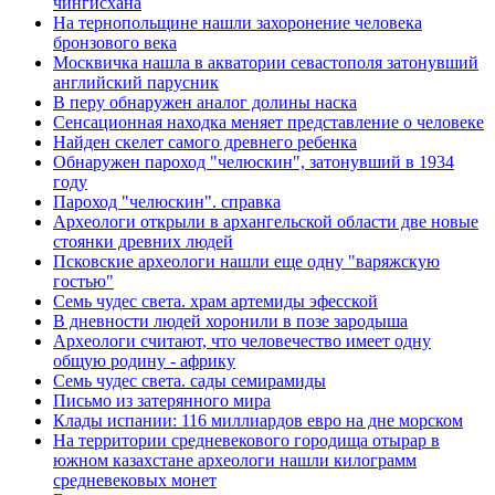
чингисхана
На тернопольщине нашли захоронение человека
бронзового века
Москвичка нашла в акватории севастополя затонувший
английский парусник
В перу обнаружен аналог долины наска
Сенсационная находка меняет представление о человеке
Найден скелет самого древнего ребенка
Обнаружен пароход "челюскин", затонувший в 1934
году
Пароход "челюскин". справка
Археологи открыли в архангельской области две новые
стоянки древних людей
Псковские археологи нашли еще одну "варяжскую
гостью"
Семь чудес света. храм артемиды эфесской
В дневности людей хоронили в позе зародыша
Археологи считают, что человечество имеет одну
общую родину - африку
Семь чудес света. сады семирамиды
Письмо из затерянного мира
Клады испании: 116 миллиардов евро на дне морском
На территории средневекового городища отырар в
южном казахстане археологи нашли килограмм
средневековых монет