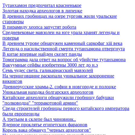
Тутанхамон предпочитал красненькое
Золотая находка археологов в липецке
В древних гробницах на озере тургояк жили уральские
староверы
В пирамиду хеопса запустят робота
Средневековые мавзолеи на юге урала хранят легенды и
поверья
В древнем турове обнаружен каменный саркофаг xiii века
Легенда о насильственной смерти тутанхамона отвергнута
В китае впервые найден скелет панды
Томограмма дала ответ на вопрос об убийстве тутанхамона
Вакуумные сейфы изобретены 3000 лет до н.э
Семь чудес света. галикарнасский мавзолей
На черниговщине раскопали уникальное захоронение
викингов
Древнерусские храмы-2. софии в новгороде и полоцке
Уникальная находка болгарских археологов
Китайские археологи обнаружили гробницу бабушки
"полководца" "терракотовой армии"
Среди строителей гробницы первого китайского императора
были европеоиды
А третьим в склепе был чиновник..
Ядерное проклятье египетских фараонов
Король вака обманул "черных археологов"