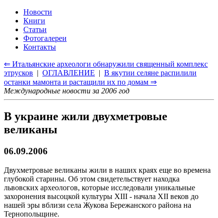
Новости
Книги
Статьи
Фотогалереи
Контакты
⇐ Итальянские археологи обнаружили священный комплекс
этрусков
|
ОГЛАВЛЕНИЕ
|
В якутии селяне распилили
останки мамонта и растащили их по домам ⇒
Международные новости за 2006 год
В украине жили двухметровые
великаны
06.09.2006
Двухметровые великаны жили в наших краях еще во времена
глубокой старины. Об этом свидетельствует находка
львовских археологов, которые исследовали уникальные
захоронения высоцкой культуры ХIII - начала ХII веков до
нашей эры вблизи села Жукова Бережанского района на
Тернопольщине.