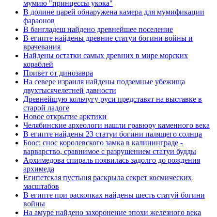
мумию "принцессы укока"
В долине царей обнаружена камера для мумификации
фараонов
В бангладеш найдено древнейшее поселение
В египте найдены древние статуи богини войны и
врачевания
Найдены остатки самых древних в мире морских
кораблей
Привет от динозавра
На севере израиля найдены подземные убежища
двухтысячелетней давности
Древнейшую кольчугу руси представят на выставке в
старой ладоге
Новое открытие арктики
Челябинские археологи нашли гравюру каменного века
В египте найдены 23 статуи богини палящего солнца
Боос: снос королевского замка в калининграде -
варварство, сравнимое с разрушением статуи будды
Архимедова спираль появилась задолго до рождения
архимеда
Египетская пустыня раскрыла секрет космических
масштабов
В египте при раскопках найдены шесть статуй богини
войны
На амуре найдено захоронение эпохи железного века