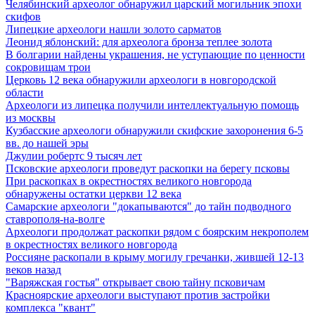
Челябинский археолог обнаружил царский могильник эпохи
скифов
Липецкие археологи нашли золото сарматов
Леонид яблонский: для археолога бронза теплее золота
В болгарии найдены украшения, не уступающие по ценности
сокровищам трои
Церковь 12 века обнаружили археологи в новгородской
области
Археологи из липецка получили интеллектуальную помощь
из москвы
Кузбасские археологи обнаружили скифские захоронения 6-5
вв. до нашей эры
Джулии робертс 9 тысяч лет
Псковские археологи проведут раскопки на берегу псковы
При раскопках в окрестностях великого новгорода
обнаружены остатки церкви 12 века
Самарские археологи "докапываются" до тайн подводного
ставрополя-на-волге
Археологи продолжат раскопки рядом с боярским некрополем
в окрестностях великого новгорода
Россияне раскопали в крыму могилу гречанки, жившей 12-13
веков назад
"Варяжская гостья" открывает свою тайну псковичам
Красноярские археологи выступают против застройки
комплекса "квант"