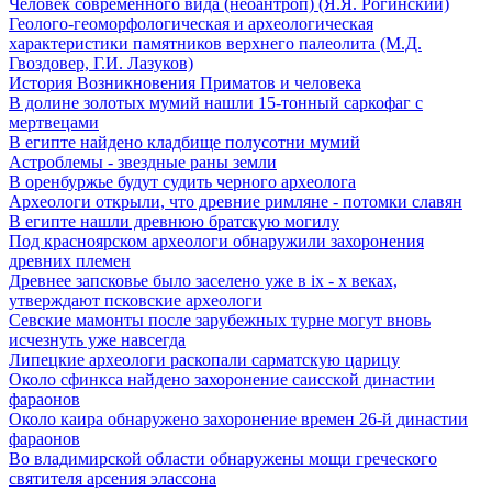
Человек современного вида (неоантроп) (Я.Я. Рогинский)
Геолого-геоморфологическая и археологическая
характеристики памятников верхнего палеолита (М.Д.
Гвоздовер, Г.И. Лазуков)
История Возникновения Приматов и человека
В долине золотых мумий нашли 15-тонный саркофаг с
мертвецами
В египте найдено кладбище полусотни мумий
Астроблемы - звездные раны земли
В оренбуржье будут судить черного археолога
Археологи открыли, что древние римляне - потомки славян
В египте нашли древнюю братскую могилу
Под красноярском археологи обнаружили захоронения
древних племен
Древнее запсковье было заселено уже в ix - x веках,
утверждают псковские археологи
Севские мамонты после зарубежных турне могут вновь
исчезнуть уже навсегда
Липецкие археологи раскопали сарматскую царицу
Около сфинкса найдено захоронение саисской династии
фараонов
Около каира обнаружено захоронение времен 26-й династии
фараонов
Во владимирской области обнаружены мощи греческого
святителя арсения элассона