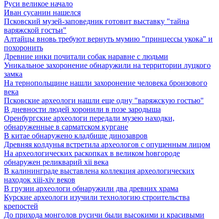
Руси великое начало
Иван сусанин нашелся
Псковский музей-заповедник готовит выставку "тайна
варяжской гостьи"
Алтайцы вновь требуют вернуть мумию "принцессы укока" и
похоронить
Древние инки почитали собак наравне с людьми
Уникальное захоронение обнаружили на территории луцкого
замка
На тернопольщине нашли захоронение человека бронзового
века
Псковские археологи нашли еще одну "варяжскую гостью"
В дневности людей хоронили в позе зародыша
Оренбургские археологи передали музею находки,
обнаруженные в сарматском кургане
В китае обнаружено кладбище динозавров
Древняя колдунья встретила археологов с опущенным лицом
Hа археологических раскопках в великом hовгороде
обнаружен реликварий xii века
В калининграде выставлена коллекция археологических
находок xiii-xiv веков
В грузии археологи обнаружили два древних храма
Курские археологи изучили технологию строительства
крепостей
До прихода монголов русичи были высокими и красивыми