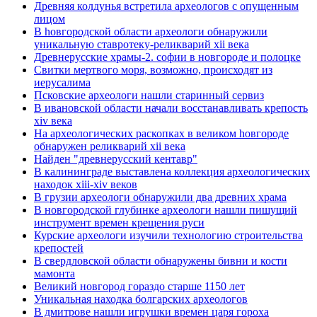
Древняя колдунья встретила археологов с опущенным
лицом
В hовгородской области археологи обнаружили
уникальную ставротеку-реликварий xii века
Древнерусские храмы-2. софии в новгороде и полоцке
Свитки мертвого моря, возможно, происходят из
иерусалима
Псковские археологи нашли старинный сервиз
В ивановской области начали восстанавливать крепость
xiv века
Hа археологических раскопках в великом hовгороде
обнаружен реликварий xii века
Найден "древнерусский кентавр"
В калининграде выставлена коллекция археологических
находок xiii-xiv веков
В грузии археологи обнаружили два древних храма
В новгородской глубинке археологи нашли пишущий
инструмент времен крещения руси
Курские археологи изучили технологию строительства
крепостей
В свердловской области обнаружены бивни и кости
мамонта
Великий новгород гораздо старше 1150 лет
Уникальная находка болгарских археологов
В дмитрове нашли игрушки времен царя гороха