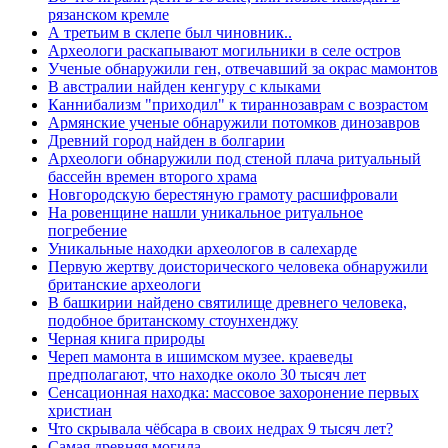
рязанском кремле
А третьим в склепе был чиновник..
Археологи раскапывают могильники в селе остров
Ученые обнаружили ген, отвечавший за окрас мамонтов
В австралии найден кенгуру с клыками
Каннибализм "приходил" к тираннозаврам с возрастом
Армянские ученые обнаружили потомков динозавров
Древний город найден в болгарии
Археологи обнаружили под стеной плача ритуальный
бассейн времен второго храма
Новгородскую берестяную грамоту расшифровали
На ровенщине нашли уникальное ритуальное
погребение
Уникальные находки археологов в салехарде
Первую жертву доисторического человека обнаружили
британские археологи
В башкирии найдено святилище древнего человека,
подобное британскому стоунхенджу
Черная книга природы
Череп мамонта в ишимском музее. краеведы
предполагают, что находке около 30 тысяч лет
Сенсационная находка: массовое захоронение первых
христиан
Что скрывала чёбсара в своих недрах 9 тысяч лет?
Самая древняя могила