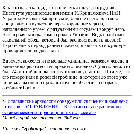
Как рассказал кандидат исторических наук, сотрудник
Института украиноведения имени И.Крипьякевича НАН
Украины Николай Бандривский, больше всего поразило
специалистов культовое перезахоронение черепа,
наполненного углем, с ритуальными сосудами вокруг него.
Это первая находка такого рода в Украине. Ведь подобный
сакральный обряд, который был распространен в древней
Европе еще в период раннего железа, в вы соцко й культуре
проводился лишь для знати.
Впрочем, археологи не меньше удивились размерам черепа и
найденных рядом костей древнего человека. Судя по ним, это
был 24-летний юноша ростом около двух метров. Похоже, что
его похоронили в родовой гробнице, в которой до этого уже
почивала женщина приблизительно 50-летнего возраста,
сообщает ForUm.
⇐ Итальянские археологи обнаружили священный комплекс
этрусков
|
ОГЛАВЛЕНИЕ
|
В якутии селяне распилили
останки мамонта и растащили их по домам ⇒
Международные новости за 2006 год
По слову
"гробница"
смотрите так же: