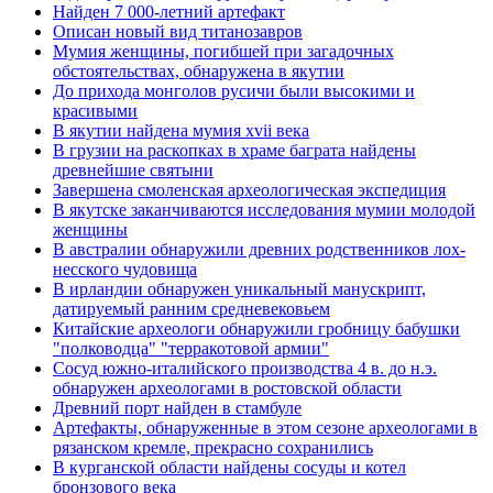
Найден 7 000-летний артефакт
Описан новый вид титанозавров
Мумия женщины, погибшей при загадочных
обстоятельствах, обнаружена в якутии
До прихода монголов русичи были высокими и
красивыми
В якутии найдена мумия xvii века
В грузии на раскопках в храме баграта найдены
древнейшие святыни
Завершена смоленская археологическая экспедиция
В якутске заканчиваются исследования мумии молодой
женщины
В австралии обнаружили древних родственников лох-
несского чудовища
В ирландии обнаружен уникальный манускрипт,
датируемый ранним средневековьем
Китайские археологи обнаружили гробницу бабушки
"полководца" "терракотовой армии"
Сосуд южно-италийского производства 4 в. до н.э.
обнаружен археологами в ростовской области
Древний порт найден в стамбуле
Артефакты, обнаруженные в этом сезоне археологами в
рязанском кремле, прекрасно сохранились
В курганской области найдены сосуды и котел
бронзового века