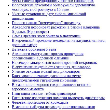
места гибели преподобномучеников соловецких
Вологодские археологи обнаружили деревянную
мостовую, построенную в 15 веке
Ученые установили дату гибели минойской
цивилизации
Геологи нашли "прячущуюся" пирамиду
Археологи возобновят раскопки в районе кладбища
бадалык (Красноярск)
Самая древняя змея обитала в патагонии
В керченской промзоне землекопы наткнулись на пласт
древних амфор
Детектив бронзового века
Археологи выступают против проведения
соревнований в древней олимпии
На северо-западе китая нашли древний некрополь
В аргентине найдена стая хищных динозавров
Ученые открыли новый вид динозавров
Близ сараево начались раскопки на месте
предполагаемой гигантской пирамиды
В хмао нашли хорошо сохранившиеся останки
взрослого мамонта
Пингвины застали гибель динозавров
Гигантские извержения помогли вымереть динозаврам
Человек произошел от крокодила
В мексике найдена пирамида, построенная около