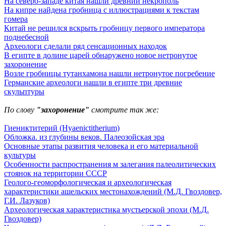
На северо-западе китая нашли древний некрополь
На кипре найдена гробница с иллюстрациями к текстам
гомера
Китай не решился вскрыть гробницу первого императора
поднебесной
Археологи сделали ряд сенсационных находок
В египте в долине царей обнаружено новое нетронутое
захоронение
Возле гробницы тутанхамона нашли нетронутое погребение
Германские археологи нашли в египте три древние
скульптуры
По слову
"захоронение"
смотрите так же:
Гиениктитерий (Hyaenictitherium)
Обложка. из глубины веков. Палеозойская эра
Основные этапы развития человека и его материальной
культуры
Особенности распространения м залегания палеолитических
стоянок на территории СССР
Геолого-геоморфологическая и археологическая
характеристики ашельских местонахождений (М.Д. Гвоздовер,
Г.И. Лазуков)
Археологическая характеристика мустьерской эпохи (М.Д.
Гвоздовер)