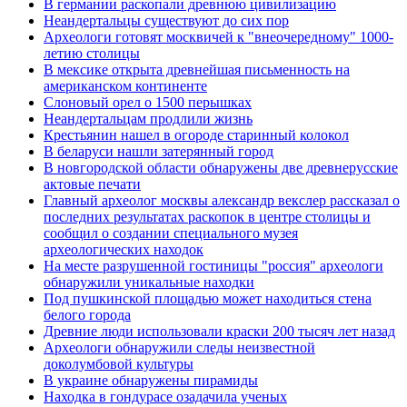
В германии раскопали древнюю цивилизацию
Неандертальцы существуют до сих пор
Археологи готовят москвичей к "внеочередному" 1000-
летию столицы
В мексике открыта древнейшая письменность на
американском континенте
Слоновый орел о 1500 перышках
Неандертальцам продлили жизнь
Крестьянин нашел в огороде старинный колокол
В беларуси нашли затерянный город
В новгородской области обнаружены две древнерусские
актовые печати
Главный археолог москвы александр векслер рассказал о
последних результатах раскопок в центре столицы и
сообщил о создании специального музея
археологических находок
На месте разрушенной гостиницы "россия" археологи
обнаружили уникальные находки
Под пушкинской площадью может находиться стена
белого города
Древние люди использовали краски 200 тысяч лет назад
Археологи обнаружили следы неизвестной
доколумбовой культуры
В украине обнаружены пирамиды
Находка в гондурасе озадачила ученых