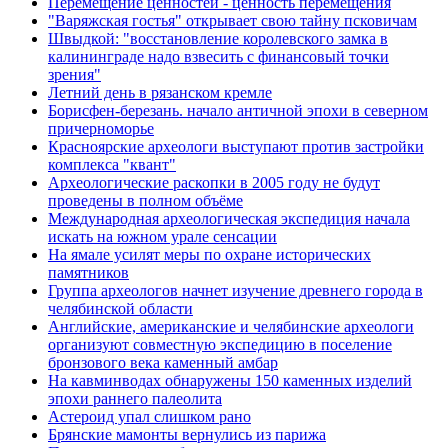
Перемещение ценностей - ценность перемещения
"Варяжская гостья" открывает свою тайну псковичам
Швыдкой: "восстановление королевского замка в
калининграде надо взвесить с финансовый точки
зрения"
Летний день в рязанском кремле
Борисфен-березань. начало античной эпохи в северном
причерноморье
Красноярские археологи выступают против застройки
комплекса "квант"
Археологические раскопки в 2005 году не будут
проведены в полном объёме
Международная археологическая экспедиция начала
искать на южном урале сенсации
На ямале усилят меры по охране исторических
памятников
Группа археологов начнет изучение древнего города в
челябинской области
Английские, американские и челябинские археологи
организуют совместную экспедицию в поселение
бронзового века каменный амбар
На кавминводах обнаружены 150 каменных изделий
эпохи раннего палеолита
Астероид упал слишком рано
Брянские мамонты вернулись из парижа