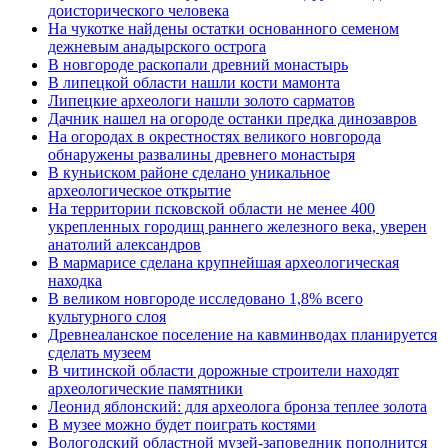
доисторического человека
На чукотке найдены остатки основанного семеном
дежневым анадырского острога
В новгороде раскопали древний монастырь
В липецкой области нашли кости мамонта
Липецкие археологи нашли золото сарматов
Дачник нашел на огороде останки предка динозавров
На огородах в окрестностях великого новгорода
обнаружены развалины древнего монастыря
В куньиском районе сделано уникальное
археологическое открытие
На территории псковской области не менее 400
укрепленных городищ раннего железного века, уверен
анатолий александров
В мармарисе сделана крупнейшая археологическая
находка
В великом новгороде исследовано 1,8% всего
культурного слоя
Древнеаланское поселение на кавминводах планируется
сделать музеем
В читинской области дорожные строители находят
археологические памятники
Леонид яблонский: для археолога бронза теплее золота
В музее можно будет поиграть костями
Вологодский областной музей-заповедник пополнится