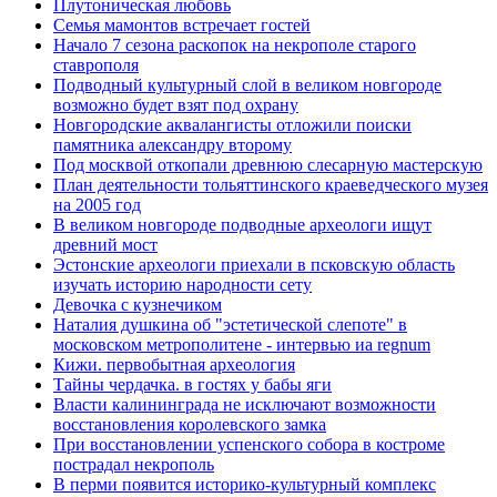
Плутоническая любовь
Семья мамонтов встречает гостей
Начало 7 сезона раскопок на некрополе старого
ставрополя
Подводный культурный слой в великом новгороде
возможно будет взят под охрану
Новгородские аквалангисты отложили поиски
памятника александру второму
Под москвой откопали древнюю слесарную мастерскую
План деятельности тольяттинского краеведческого музея
на 2005 год
В великом новгороде подводные археологи ищут
древний мост
Эстонские археологи приехали в псковскую область
изучать историю народности сету
Девочка с кузнечиком
Наталия душкина об "эстетической слепоте" в
московском метрополитене - интервью иа regnum
Кижи. первобытная археология
Тайны чердачка. в гостях у бабы яги
Власти калининграда не исключают возможности
восстановления королевского замка
При восстановлении успенского собора в костроме
пострадал некрополь
В перми появится историко-культурный комплекс