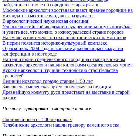
найденного в июле на городище старая рязань
Московские археологи восстанавливают древнее городище на
митридате, а местные вандалы - разрушают
В археологической науке новая сенсация!
Ученые российской академии наук решили копнуть поглубже
и узнать все, что можно, о южноуральской стране городов
На ямале усилят меры по охране исторических памятников
В перми появится историко-культурный комплекс
О раскопках 2004 года псковские археологи расскажут на
конференции в новгороде
На территории средневекового городища отырар в южном
казахстане археологи нашли килограмм средневековых монет
Курские археологи изучили технологию строительства
крепостей
Великий новгород гораздо старше 1150 лет
Завершена смоленская археологическая экспедиция
Древнейшую кольчугу руси представят на выставке в старой
ладоге
По слову
"гравировка"
смотрите так же:
Слоновый орел о 1500 перышках
Челябинские археологи нашли гравюру каменного века
По слову
"захоронение"
смотрите так же: