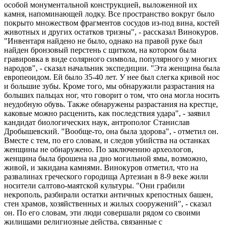
особой монументальной конструкцией, выложенной их
камня, напоминающей лодку. Все пространство вокруг было
покрыто множеством фрагментов сосудов из-под вина, костей
животных и других остатков тризны", - рассказал Винокуров.
"Инвентаря найдено не было, однако на правой руке был
найден бронзовый перстень с щитком, на котором была
гравировка в виде солярного символа, популярного у многих
народов", - сказал начальник экспедиции. "Эта женщина была
европеоидом. Ей было 35-40 лет. У нее был слегка кривой нос
и большие зубы. Кроме того, мы обнаружили разрастания на
больших пальцах ног, что говорит о том, что она могла носить
неудобную обувь. Также обнаружены разрастания на крестце,
каковые можно расценить, как последствия удара", - заявил
кандидат биологических наук, антрополог Станислав
Дробышевский. "Вообще-то, она была здорова", - отметил он.
Вместе с тем, по его словам, и следов убийства на останках
женщины не обнаружено. По заключению археологов,
женщина была брошена на дно могильной ямы, возможно,
живой, и закидана камнями. Винокуров отметил, что на
развалинах греческого городища Артезиан в 8-9 веке жили
носители салтово-маятской культуры. "Они грабили
некрополь, разбирали остатки античных крепостных башен,
стен храмов, хозяйственных и жилых сооружений", - сказал
он. По его словам, эти люди совершали рядом со своими
жилищами религиозные действа, связанные с