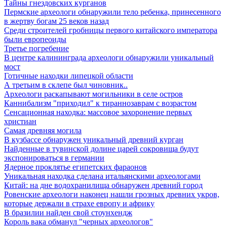
Тайны гнездовских курганов
Пермские археологи обнаружили тело ребенка, принесенного
в жертву богам 25 веков назад
Среди строителей гробницы первого китайского императора
были европеоиды
Третье погребение
В центре калининграда археологи обнаружили уникальный
мост
Готичные находки липецкой области
А третьим в склепе был чиновник..
Археологи раскапывают могильники в селе остров
Каннибализм "приходил" к тираннозаврам с возрастом
Сенсационная находка: массовое захоронение первых
христиан
Самая древняя могила
В кузбассе обнаружен уникальный древний курган
Найденные в тувинской долине царей сокровища будут
экспонироваться в германии
Ядерное проклятье египетских фараонов
Уникальная находка сделана итальянскими археологами
Китай: на дне водохранилища обнаружен древний город
Ровенские археологи наконец нашли грозных древних укров,
которые держали в страхе европу и африку
В бразилии найден свой стоунхендж
Король вака обманул "черных археологов"