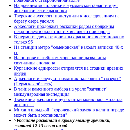
подводного ставрополя-на-волге
На древнем могильнике в мурманской области идут
археологические раскопки
Тверские археологи приступили к исследованиям на
берегу озера удомля
Археологи продолжат раскопки рядом с боярским
некрополем в окрестностях великого новгорода
В перми из двухсот дорожных раскопок восстановлено
только 96
На станции метро "семеновская" находят записки 40-х
гг
На острове в эгейском море нашли развалины
святилища аполлона
Курганские единроссы отправятся на стоянки древних
людей
Археологи исследуют памятник палеолита "заозерье"
(Пермская область)
В тайны каменного амбара на урале "заглянет"
международная экспедиция
Тверские археологи ищут остатки монастыря михаила
архангела
Михаил швыдкой: "королевский замок в калининграде
может быть восстановлен"
>
Россияне раскопали в крыму могилу гречанки,
жившей 12-13 веков назад