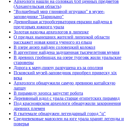
Археологи нашли на соловках 650 ценных предметов
(Архангельская область)
"Волшебный мир глиняной игрушки" в музее-
заповеднике "Царицыно"
Древнейшая астрообсерватория евразии найдена в
предгорьях южного урала
Золотая находка археологов в липецке
О предках нынешних жителей липецкой области
расскажет новая книга ученого из ельца
В озере анзер найден соловецкий колокол
В аргентине найдена задушенная тысячелетняя мумия
В древних гробницах на озере тургояк жили уральские
староверы
Дорога к мачу-пикчу разрушена из-за оползня
Псковский музей-заповедник приобрел привеску xix
века
Археологи обнаружили самую древнюю китайскую
лапшу
В пирамиду хеопса запустят робота
Деревянный идол с урала старше египетских пирамид
Под красноярском археологи обнаружили захоронения
древних племен
В гватемале обнаружен легендарный город "q"
Средневековые мавзолеи на юге урала хранят легенды и
поверья