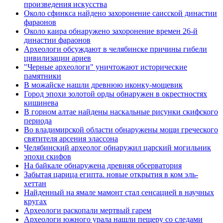
произведения искусства
Около сфинкса найдено захоронение саисской династии
фараонов
Около каира обнаружено захоронение времен 26-й
династии фараонов
Археологи обсуждают в челябинске причины гибели
цивилизации ариев
"Черные археологи" уничтожают исторические
памятники
В можайске нашли древнюю иконку-мощевик
Город эпохи золотой орды обнаружен в окрестностях
кишинева
В горном алтае найдены наскальные рисунки скифского
периода
Во владимирской области обнаружены мощи греческого
святителя арсения элассона
Челябинский археолог обнаружил царский могильник
эпохи скифов
На байкале обнаружена древняя обсерватория
Забытая царица египта. новые открытия в ком эль-
хеттан
Найденный на ямале мамонт стал сенсацией в научных
кругах
Археологи раскопали мертвый гарем
Археологи южного урала нашли пещеру со следами