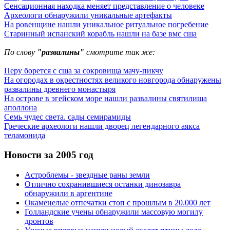
Сенсационная находка меняет представление о человеке
Археологи обнаружили уникальные артефакты
На ровенщине нашли уникальное ритуальное погребение
Старинный испанский корабль нашли на базе вмс сша
По слову
"развалины"
смотрите так же:
Перу борется с сша за сокровища мачу-пикчу
На огородах в окрестностях великого новгорода обнаружены
развалины древнего монастыря
На острове в эгейском море нашли развалины святилища
аполлона
Семь чудес света. сады семирамиды
Греческие археологи нашли дворец легендарного аякса
теламонида
Новости за 2005 год
Астроблемы - звездные раны земли
Отлично сохранившиеся останки динозавра
обнаружили в аргентине
Окаменелые отпечатки стоп с прошлым в 20.000 лет
Голландские учены обнаружили массовую могилу
дронтов