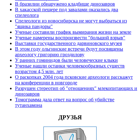
В бразилии обнаружено кладбище динозавров
В хакасской пещере под завалами оказались два
спелеолога
Спелеологи из новосибирска не могут выбраться из
"ящика пандоры"
Ученые составили график вымирания жизни на земле
Ученые намерены воспроизвести "большой взрыв"
Выставки государственного дарвиновского музея
В этом году ольгинские встречи будут посвящены
археологу григорию гроздилову
У ранних гоминидов были человеческие клыки
Ученые нашли останки человекообразных существ
возрастом 4,5 млн. лет
О раскопках 2004 года псковские археологи расскажут
на конференции в новгороде
Разрушен стереотип об "отношениях" млекопитающих и
динозавров
Томограмма дала ответ на вопрос об убийстве
тутанхамона
ДРУЗЬЯ