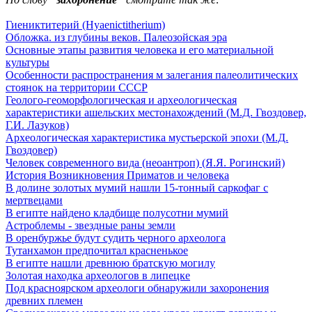
Гиениктитерий (Hyaenictitherium)
Обложка. из глубины веков. Палеозойская эра
Основные этапы развития человека и его материальной
культуры
Особенности распространения м залегания палеолитических
стоянок на территории СССР
Геолого-геоморфологическая и археологическая
характеристики ашельских местонахождений (М.Д. Гвоздовер,
Г.И. Лазуков)
Археологическая характеристика мустьерской эпохи (М.Д.
Гвоздовер)
Человек современного вида (неоантроп) (Я.Я. Рогинский)
История Возникновения Приматов и человека
В долине золотых мумий нашли 15-тонный саркофаг с
мертвецами
В египте найдено кладбище полусотни мумий
Астроблемы - звездные раны земли
В оренбуржье будут судить черного археолога
Тутанхамон предпочитал красненькое
В египте нашли древнюю братскую могилу
Золотая находка археологов в липецке
Под красноярском археологи обнаружили захоронения
древних племен