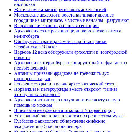
насиловал
Жители омска заинтересовались археологией
Московские археологи восстанавливают древнее
городище на митридате, а местные вандалы - разрушают
В археологической науке новая сенсация!
Археологические раскопки руин королевского замка
кенигсберга
Обнаружена граница самой старой застройки
челябинска в 18 веке
Церковь 12 века обнаружили археологи в новгородской
области
Археологи екатеринбурга планируют найти фрагменты
первых церквей
Алтайцы призвали фрадкова не тревожить дух
принцессы кадын
Россияне открыли в керчи археологический сезон
Норвежцы и петербуржцы вместе откроют "тайны
затонувших кораблей"
Археологи из липецка получили интеллектуальную
помощь из москвы
В челябинске археологи откопали "старый город"
Уникальный экспонат появился в херсонесском музее
Кузбасские археологи обнаружили скифские
захоронения 6-5 вв. до нашей эры
Коллекционер из барнаула "присвоил" трость и