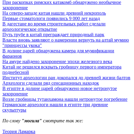
При раскопках римских катакомб обнаружено необычное
захоронение
На северо-западе китая нашли древний некрополь
Первые стоматологи появились 9 000 лет назад
В дагестане во время строительных работ сделали
археологическое открытие
Путь трубе в китай преграждает природный парк
Власти вновь заявляют о намерении вернуть на алтай мумию
"принцессы укока"
В долине царей обнаружена камера для мумификации
фараонов
На амуре найдено захоронение эпохи железного века
Китай не решился вскрыть гробницу первого императора
поднебесной
Институт археологии ран докопался до древней жизни балтов
Археологи сделали ряд сенсационных находок
В египте в долине царей обнаружено новое нетронутое
захоронение
Возле гробницы тутанхамона нашли нетронутое погребение
Германские археологи нашли в египте три древние
скульптуры
По слову
"могила"
смотрите так же:
Теория Ламарка