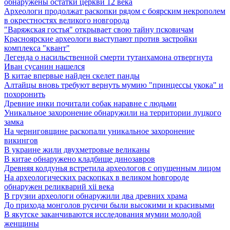
обнаружены остатки церкви 12 века
Археологи продолжат раскопки рядом с боярским некрополем
в окрестностях великого новгорода
"Варяжская гостья" открывает свою тайну псковичам
Красноярские археологи выступают против застройки
комплекса "квант"
Легенда о насильственной смерти тутанхамона отвергнута
Иван сусанин нашелся
В китае впервые найден скелет панды
Алтайцы вновь требуют вернуть мумию "принцессы укока" и
похоронить
Древние инки почитали собак наравне с людьми
Уникальное захоронение обнаружили на территории луцкого
замка
На черниговщине раскопали уникальное захоронение
викингов
В украине жили двухметровые великаны
В китае обнаружено кладбище динозавров
Древняя колдунья встретила археологов с опущенным лицом
Hа археологических раскопках в великом hовгороде
обнаружен реликварий xii века
В грузии археологи обнаружили два древних храма
До прихода монголов русичи были высокими и красивыми
В якутске заканчиваются исследования мумии молодой
женщины