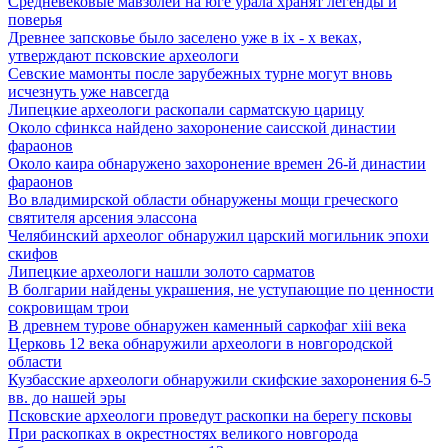
Средневековые мавзолеи на юге урала хранят легенды и
поверья
Древнее запсковье было заселено уже в ix - x веках,
утверждают псковские археологи
Севские мамонты после зарубежных турне могут вновь
исчезнуть уже навсегда
Липецкие археологи раскопали сарматскую царицу
Около сфинкса найдено захоронение саисской династии
фараонов
Около каира обнаружено захоронение времен 26-й династии
фараонов
Во владимирской области обнаружены мощи греческого
святителя арсения элассона
Челябинский археолог обнаружил царский могильник эпохи
скифов
Липецкие археологи нашли золото сарматов
В болгарии найдены украшения, не уступающие по ценности
сокровищам трои
В древнем турове обнаружен каменный саркофаг xiii века
Церковь 12 века обнаружили археологи в новгородской
области
Кузбасские археологи обнаружили скифские захоронения 6-5
вв. до нашей эры
Псковские археологи проведут раскопки на берегу псковы
При раскопках в окрестностях великого новгорода