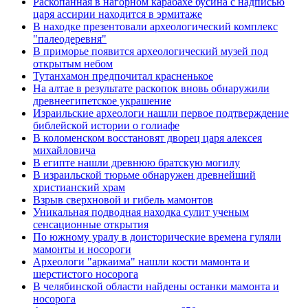
Раскопанная в нагорном карабахе бусина с надписью
царя ассирии находится в эрмитаже
В находке презентовали археологический комплекс
"палеодеревня"
В приморье появится археологический музей под
открытым небом
Тутанхамон предпочитал красненькое
На алтае в результате раскопок вновь обнаружили
древнеегипетское украшение
Израильские археологи нашли первое подтверждение
библейской истории о голиафе
В коломенском восстановят дворец царя алексея
михайловича
В египте нашли древнюю братскую могилу
В израильской тюрьме обнаружен древнейший
христианский храм
Взрыв сверхновой и гибель мамонтов
Уникальная подводная находка сулит ученым
сенсационные открытия
По южному уралу в доисторические времена гуляли
мамонты и носороги
Археологи "аркаима" нашли кости мамонта и
шерстистого носорога
В челябинской области найдены останки мамонта и
носорога