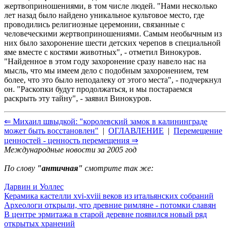
жертвоприношениями, в том числе людей. "Нами несколько
лет назад было найдено уникальное культовое место, где
проводились религиозные церемонии, связанные с
человеческими жертвоприношениями. Самым необычным из
них было захоронение шести детских черепов в специальной
яме вместе с костями животных", - отметил Винокуров.
"Найденное в этом году захоронение сразу навело нас на
мысль, что мы имеем дело с подобным захоронением, тем
более, что это было неподалеку от этого места", - подчеркнул
он. "Раскопки будут продолжаться, и мы постараемся
раскрыть эту тайну", - заявил Винокуров.
⇐ Михаил швыдкой: "королевский замок в калининграде
может быть восстановлен"
|
ОГЛАВЛЕНИЕ
|
Перемещение
ценностей - ценность перемещения ⇒
Международные новости за 2005 год
По слову
"античная"
смотрите так же:
Дарвин и Уоллес
Керамика кастелли xvi-xviii веков из итальянских собраний
Археологи открыли, что древние римляне - потомки славян
В центре эрмитажа в старой деревне появился новый ряд
открытых хранений