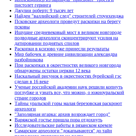
пистолет геринга
Джулии робертс 9 тысяч лет
Найден "валлийский след" строителей стоунхенджа
Псковские археологи проведут раскопки на берегу
псковы
Ищущие средневековый мост в великом новгороде
подводные археологи сконцентрируют усилия на
датировании поднятых спилов
Раскопки в ксизово уже принесли результаты
Мир бабочек и древние цивилизации александра
разбойникова
При раскопках в окрестностях великого новгорода
обнаружены остатки церкви 12 века
Наскальный рисунок в окрестностях бурейской гэс
сделан в 16 веке
Ученые российской академии наук решили копнуть
поглубже и узнать все, что можно, о южноуральской
стране городов
Тайны уральской горы малая березовская раскроют
археологи
"Заполярная игарка: архив возрождает город"
Варяжской гостье пришла пора отдохнуть
Исследовательские работы в рязанском кремле
Самарские археологи "докапываются" до тайн