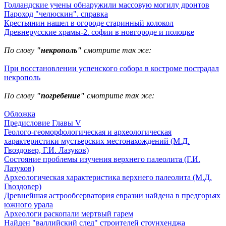
Голландские учены обнаружили массовую могилу дронтов
Пароход "челюскин". справка
Крестьянин нашел в огороде старинный колокол
Древнерусские храмы-2. софии в новгороде и полоцке
По слову
"некрополь"
смотрите так же:
При восстановлении успенского собора в костроме пострадал
некрополь
По слову
"погребение"
смотрите так же:
Обложка
Предисловие Главы V
Геолого-геоморфологическая и археологическая
характеристики мустьерских местонахождений (М.Д.
Гвоздовер, Г.И. Лазуков)
Состояние проблемы изучения верхнего палеолита (Г.И.
Лазуков)
Археологическая характеристика верхнего палеолита (М.Д.
Гвоздовер)
Древнейшая астрообсерватория евразии найдена в предгорьях
южного урала
Археологи раскопали мертвый гарем
Найден "валлийский след" строителей стоунхенджа