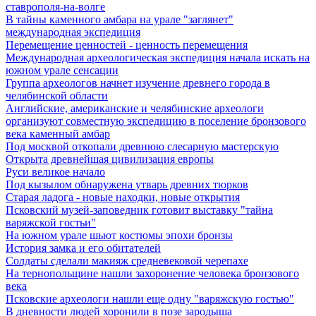
ставрополя-на-волге
В тайны каменного амбара на урале "заглянет"
международная экспедиция
Перемещение ценностей - ценность перемещения
Международная археологическая экспедиция начала искать на
южном урале сенсации
Группа археологов начнет изучение древнего города в
челябинской области
Английские, американские и челябинские археологи
организуют совместную экспедицию в поселение бронзового
века каменный амбар
Под москвой откопали древнюю слесарную мастерскую
Открыта древнейшая цивилизация европы
Руси великое начало
Под кызылом обнаружена утварь древних тюрков
Старая ладога - новые находки, новые открытия
Псковский музей-заповедник готовит выставку "тайна
варяжской гостьи"
На южном урале шьют костюмы эпохи бронзы
История замка и его обитателей
Солдаты сделали макияж средневековой черепахе
На тернопольщине нашли захоронение человека бронзового
века
Псковские археологи нашли еще одну "варяжскую гостью"
В дневности людей хоронили в позе зародыша