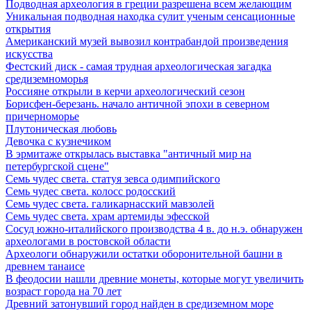
Подводная археология в греции разрешена всем желающим
Уникальная подводная находка сулит ученым сенсационные
открытия
Американский музей вывозил контрабандой произведения
искусства
Фестский диск - самая трудная археологическая загадка
средиземноморья
Россияне открыли в керчи археологический сезон
Борисфен-березань. начало античной эпохи в северном
причерноморье
Плутоническая любовь
Девочка с кузнечиком
В эрмитаже открылась выставка "античный мир на
петербургской сцене"
Семь чудес света. статуя зевса одимпийского
Семь чудес света. колосс родосский
Семь чудес света. галикарнасский мавзолей
Семь чудес света. храм артемиды эфесской
Сосуд южно-италийского производства 4 в. до н.э. обнаружен
археологами в ростовской области
Археологи обнаружили остатки оборонительной башни в
древнем танаисе
В феодосии нашли древние монеты, которые могут увеличить
возраст города на 70 лет
Древний затонувший город найден в средиземном море