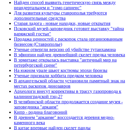
Найден способ выявить генетическую связь между
неандертальцем и "гомо сапиенс"
Для развития культуры ставрополья требуются
дополнительные средства
Старая ладога - новые находки, новые открытия
Псковский музей-заповедник готовит выставку "тайна
варяжской гостьи"
Продажа ценностей с раскопок стала организованным
бизнесом (Ставрополье)
Ученые отвергли версию об убийстве тутанхамона
В эфиопии найден древнейший скелет предка человека
В эрмитаже открылась выставка "античный мир на
петербургской сцене"
На южном урале шьют костюмы эпохи бронзы
Ученые признали хоббита предком человека
В архангельской области установили памятный знак на
местах раскопок динозавров
Археологи внесут коррективы в трассу газопровода к
калининградской тэц-2?
В челябинской области продолжается создание музея -
заповедника "аркаим"
Кипр - родина благовоний
В древнем "аркаиме" воссоздается деревня медно-
каменного века
В китае впервые найден скелет панды