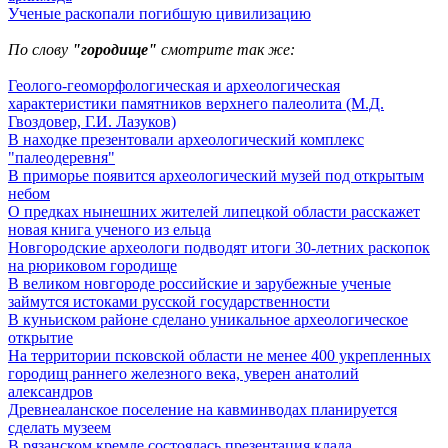
Ученые раскопали погибшую цивилизацию
По слову
"городище"
смотрите так же:
Геолого-геоморфологическая и археологическая
характеристики памятников верхнего палеолита (М.Д.
Гвоздовер, Г.И. Лазуков)
В находке презентовали археологический комплекс
"палеодеревня"
В приморье появится археологический музей под открытым
небом
О предках нынешних жителей липецкой области расскажет
новая книга ученого из ельца
Новгородские археологи подводят итоги 30-летних раскопок
на рюриковом городище
В великом новгороде российские и зарубежные ученые
займутся истоками русской государственности
В куньиском районе сделано уникальное археологическое
открытие
На территории псковской области не менее 400 укрепленных
городищ раннего железного века, уверен анатолий
александров
Древнеаланское поселение на кавминводах планируется
сделать музеем
В рязанском кремле состоялась презентация клада,