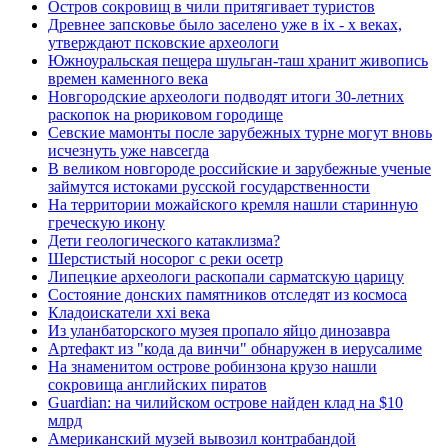
Остров сокровищ в чили притягивает туристов
Древнее запсковье было заселено уже в ix - x веках,
утверждают псковские археологи
Южноуральская пещера шульган-таш хранит живопись
времен каменного века
Новгородские археологи подводят итоги 30-летних
раскопок на рюриковом городище
Севские мамонты после зарубежных турне могут вновь
исчезнуть уже навсегда
В великом новгороде российские и зарубежные ученые
займутся истоками русской государственности
На территории можайского кремля нашли старинную
греческую икону
Дети геологического катаклизма?
Шерстистый носорог с реки осетр
Липецкие археологи раскопали сарматскую царицу
Состояние донских памятников отследят из космоса
Кладоискатели xxi века
Из уланбаторского музея пропало яйцо динозавра
Артефакт из "кода да винчи" обнаружен в иерусалиме
На знаменитом острове робинзона крузо нашли
сокровища английских пиратов
Guardian: на чилийском острове найден клад на $10
млрд
Американский музей вывозил контрабандой