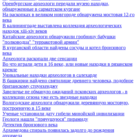
Оренбургские археологи передали музею находки,
обнаруженные в сарматском кургане
На раскопках в великом новгороде обнаружена мостовая 12-го
века
В калининграде выставлена коллекция археологических
находок xiii-xiv веков
Китайские археологи обнаружили гробницу бабушки
"полководца" "терракотовой армии"
В курганской области найдены сосуды и котел бронзового
века
Археологи раскопали две сенсации
Во что играли дети в 16 веке, или новые находки в рязанском
кремле
Уникальные находки археологов в салехарде
В башкирии найдено святилище древнего человека, подобное
британскому стоунхенджу
Завеличье не обмануло ожиданий псковских археологов - в
коллекции сезона уже есть звездные находки
Вологодские археологи обнаружили деревянную мостовую,
построенную в 15 веке
Ученые установили дату гибели минойской цивилизации
Геологи нашли "прячущуюся" пирамиду
Детектив бронзового века
Архимедова спираль появилась задолго до рождения
архимеда