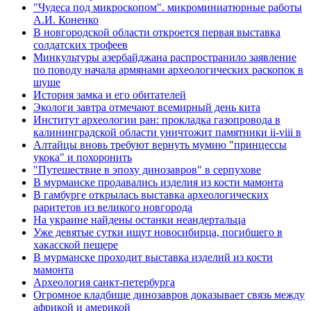
"Чудеса под микроскопом". микроминиатюрные работы
А.И. Коненко
В новгородской области откроется первая выставка
солдатских трофеев
Минкультуры азеpбайджана распространило заявление
по поводу начала аpмянами археологических раскопок в
шуше
История замка и его обитателей
Экологи завтра отмечают всемирный день кита
Институт археологии ран: прокладка газопровода в
калининградской области уничтожит памятники ii-viii в
Алтайцы вновь требуют вернуть мумию "принцессы
укока" и похоронить
"Путешествие в эпоху динозавров" в серпухове
В мурманске продавались изделия из кости мамонта
В гамбурге открылась выставка археологических
раритетов из великого новгорода
На украине найдены останки неандертальца
Уже девятые сутки ищут новосибирца, погибшего в
хакасской пещере
В мурманске проходит выставка изделий из кости
мамонта
Археология санкт-петербурга
Огромное кладбище динозавров доказывает связь между
африкой и америкой