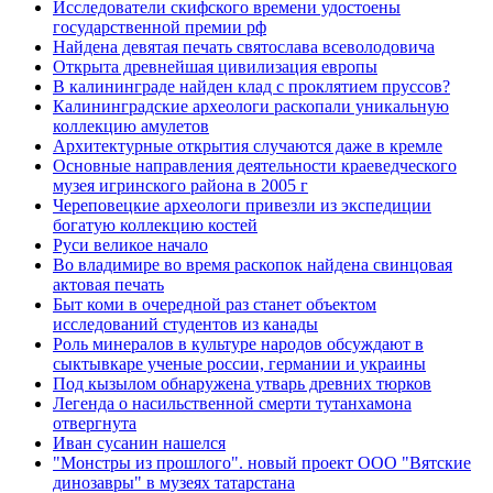
Исследователи скифского времени удостоены
государственной премии рф
Найдена девятая печать святослава всеволодовича
Открыта древнейшая цивилизация европы
В калининграде найден клад с проклятием пруссов?
Калининградские археологи раскопали уникальную
коллекцию амулетов
Архитектурные открытия случаются даже в кремле
Основные направления деятельности краеведческого
музея игринского района в 2005 г
Череповецкие археологи привезли из экспедиции
богатую коллекцию костей
Руси великое начало
Во владимире во время раскопок найдена свинцовая
актовая печать
Быт коми в очередной раз станет объектом
исследований студентов из канады
Роль минералов в культуре народов обсуждают в
сыктывкаре ученые россии, германии и украины
Под кызылом обнаружена утварь древних тюрков
Легенда о насильственной смерти тутанхамона
отвергнута
Иван сусанин нашелся
"Монстры из прошлого". новый проект ООО "Вятские
динозавры" в музеях татарстана