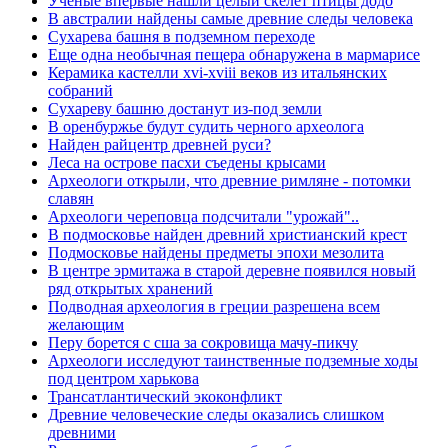
Ученые впервые нашли целый скелет птицы додо
В австралии найдены самые древние следы человека
Сухарева башня в подземном переходе
Еще одна необычная пещера обнаружена в мармарисе
Керамика кастелли xvi-xviii веков из итальянских
собраний
Сухареву башню достанут из-под земли
В оренбуржье будут судить черного археолога
Найден райцентр древней руси?
Леса на острове пасхи съедены крысами
Археологи открыли, что древние римляне - потомки
славян
Археологи череповца подсчитали "урожай"..
В подмосковье найден древний христианский крест
Подмосковье найдены предметы эпохи мезолита
В центре эрмитажа в старой деревне появился новый
ряд открытых хранений
Подводная археология в греции разрешена всем
желающим
Перу борется с сша за сокровища мачу-пикчу
Археологи исследуют таинственные подземные ходы
под центром харькова
Трансатлантический экоконфликт
Древние человеческие следы оказались слишком
древними