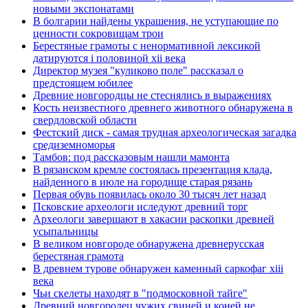
новыми экспонатами
В болгарии найдены украшения, не уступающие по
ценности сокровищам трои
Берестяные грамоты с ненормативной лексикой
датируются i половиной xii века
Директор музея "куликово поле" рассказал о
предстоящем юбилее
Древние новгородцы не стеснялись в выражениях
Кость неизвестного древнего животного обнаружена в
свердловской области
Фестский диск - самая трудная археологическая загадка
средиземноморья
Тамбов: под рассказовым нашли мамонта
В рязанском кремле состоялась презентация клада,
найденного в июле на городище старая рязань
Первая обувь появилась около 30 тысяч лет назад
Псковские археологи иследуют древний торг
Археологи завершают в хакасии раскопки древней
усыпальницы
В великом новгороде обнаружена древнерусская
берестяная грамота
В древнем турове обнаружен каменный саркофаг xiii
века
Чьи скелеты находят в "подмосковной тайге"
Древний новгородец чужих свиней и коней не