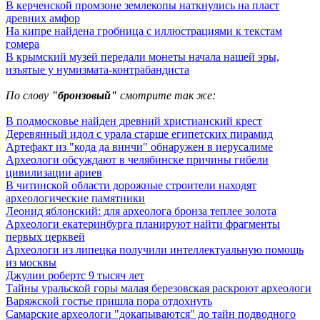
В керченской промзоне землекопы наткнулись на пласт
древних амфор
На кипре найдена гробница с иллюстрациями к текстам
гомера
В крымский музей передали монеты начала нашей эры,
изъятые у нумизмата-контрабандиста
По слову
"бронзовый"
смотрите так же:
В подмосковье найден древний христианский крест
Деревянный идол с урала старше египетских пирамид
Артефакт из "кода да винчи" обнаружен в иерусалиме
Археологи обсуждают в челябинске причины гибели
цивилизации ариев
В читинской области дорожные строители находят
археологические памятники
Леонид яблонский: для археолога бронза теплее золота
Археологи екатеринбурга планируют найти фрагменты
первых церквей
Археологи из липецка получили интеллектуальную помощь
из москвы
Джулии робертс 9 тысяч лет
Тайны уральской горы малая березовская раскроют археологи
Варяжской гостье пришла пора отдохнуть
Самарские археологи "докапываются" до тайн подводного