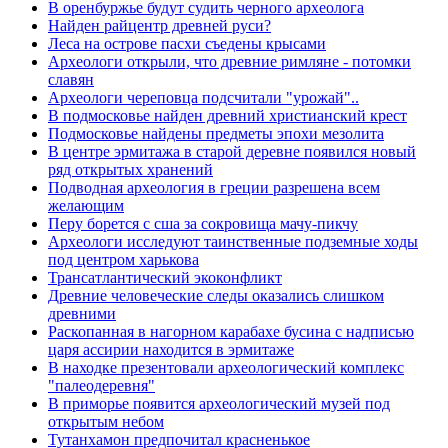
В оренбуржье будут судить черного археолога
Найден райцентр древней руси?
Леса на острове пасхи съедены крысами
Археологи открыли, что древние римляне - потомки
славян
Археологи череповца подсчитали "урожай"..
В подмосковье найден древний христианский крест
Подмосковье найдены предметы эпохи мезолита
В центре эрмитажа в старой деревне появился новый
ряд открытых хранений
Подводная археология в греции разрешена всем
желающим
Перу борется с сша за сокровища мачу-пикчу
Археологи исследуют таинственные подземные ходы
под центром харькова
Трансатлантический экоконфликт
Древние человеческие следы оказались слишком
древними
Раскопанная в нагорном карабахе бусина с надписью
царя ассирии находится в эрмитаже
В находке презентовали археологический комплекс
"палеодеревня"
В приморье появится археологический музей под
открытым небом
Тутанхамон предпочитал красненькое