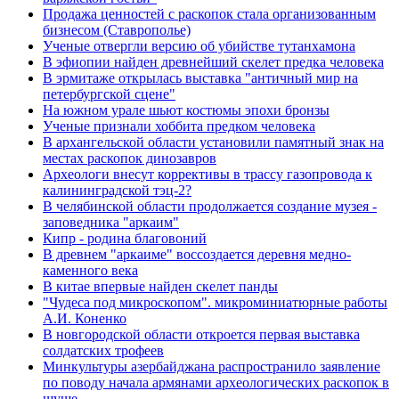
Продажа ценностей с раскопок стала организованным
бизнесом (Ставрополье)
Ученые отвергли версию об убийстве тутанхамона
В эфиопии найден древнейший скелет предка человека
В эрмитаже открылась выставка "античный мир на
петербургской сцене"
На южном урале шьют костюмы эпохи бронзы
Ученые признали хоббита предком человека
В архангельской области установили памятный знак на
местах раскопок динозавров
Археологи внесут коррективы в трассу газопровода к
калининградской тэц-2?
В челябинской области продолжается создание музея -
заповедника "аркаим"
Кипр - родина благовоний
В древнем "аркаиме" воссоздается деревня медно-
каменного века
В китае впервые найден скелет панды
"Чудеса под микроскопом". микроминиатюрные работы
А.И. Коненко
В новгородской области откроется первая выставка
солдатских трофеев
Минкультуры азеpбайджана распространило заявление
по поводу начала аpмянами археологических раскопок в
шуше