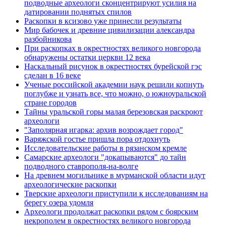
подводные археологи сконцентрируют усилия на
датировании поднятых спилов
Раскопки в ксизово уже принесли результаты
Мир бабочек и древние цивилизации александра
разбойникова
При раскопках в окрестностях великого новгорода
обнаружены остатки церкви 12 века
Наскальный рисунок в окрестностях бурейской гэс
сделан в 16 веке
Ученые российской академии наук решили копнуть
поглубже и узнать все, что можно, о южноуральской
стране городов
Тайны уральской горы малая березовская раскроют
археологи
"Заполярная игарка: архив возрождает город"
Варяжской гостье пришла пора отдохнуть
Исследовательские работы в рязанском кремле
Самарские археологи "докапываются" до тайн
подводного ставрополя-на-волге
На древнем могильнике в мурманской области идут
археологические раскопки
Тверские археологи приступили к исследованиям на
берегу озера удомля
Археологи продолжат раскопки рядом с боярским
некрополем в окрестностях великого новгорода