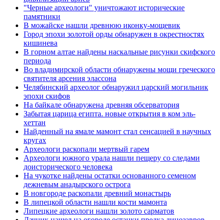
"Черные археологи" уничтожают исторические
памятники
В можайске нашли древнюю иконку-мощевик
Город эпохи золотой орды обнаружен в окрестностях
кишинева
В горном алтае найдены наскальные рисунки скифского
периода
Во владимирской области обнаружены мощи греческого
святителя арсения элассона
Челябинский археолог обнаружил царский могильник
эпохи скифов
На байкале обнаружена древняя обсерватория
Забытая царица египта. новые открытия в ком эль-
хеттан
Найденный на ямале мамонт стал сенсацией в научных
кругах
Археологи раскопали мертвый гарем
Археологи южного урала нашли пещеру со следами
доисторического человека
На чукотке найдены остатки основанного семеном
дежневым анадырского острога
В новгороде раскопали древний монастырь
В липецкой области нашли кости мамонта
Липецкие археологи нашли золото сарматов
Дачник нашел на огороде останки предка динозавров