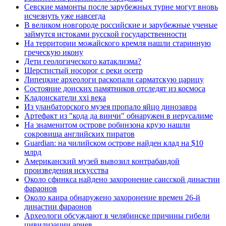
Севские мамонты после зарубежных турне могут вновь
исчезнуть уже навсегда
В великом новгороде российские и зарубежные ученые
займутся истоками русской государственности
На территории можайского кремля нашли старинную
греческую икону
Дети геологического катаклизма?
Шерстистый носорог с реки осетр
Липецкие археологи раскопали сарматскую царицу
Состояние донских памятников отследят из космоса
Кладоискатели xxi века
Из уланбаторского музея пропало яйцо динозавра
Артефакт из "кода да винчи" обнаружен в иерусалиме
На знаменитом острове робинзона крузо нашли
сокровища английских пиратов
Guardian: на чилийском острове найден клад на $10
млрд
Американский музей вывозил контрабандой
произведения искусства
Около сфинкса найдено захоронение саисской династии
фараонов
Около каира обнаружено захоронение времен 26-й
династии фараонов
Археологи обсуждают в челябинске причины гибели
цивилизации ариев