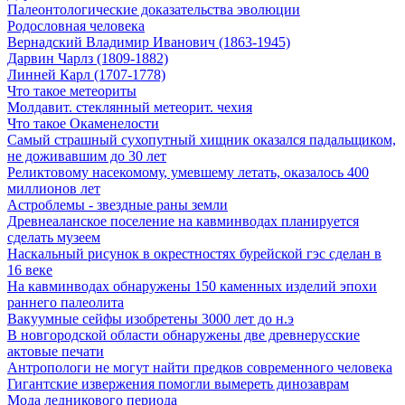
Палеонтологические доказательства эволюции
Родословная человека
Вернадский Владимир Иванович (1863-1945)
Дарвин Чарлз (1809-1882)
Линней Карл (1707-1778)
Что такое метеориты
Молдавит. стеклянный метеорит. чехия
Что такое Окаменелости
Самый страшный сухопутный хищник оказался падальщиком,
не доживавшим до 30 лет
Реликтовому насекомому, умевшему летать, оказалось 400
миллионов лет
Астроблемы - звездные раны земли
Древнеаланское поселение на кавминводах планируется
сделать музеем
Наскальный рисунок в окрестностях бурейской гэс сделан в
16 веке
На кавминводах обнаружены 150 каменных изделий эпохи
раннего палеолита
Вакуумные сейфы изобретены 3000 лет до н.э
В новгородской области обнаружены две древнерусские
актовые печати
Антропологи не могут найти предков современного человека
Гигантские извержения помогли вымереть динозаврам
Мода ледникового периода