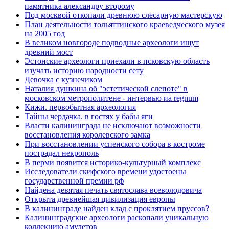
памятника александру второму
Под москвой откопали древнюю слесарную мастерскую
План деятельности тольяттинского краеведческого музея
на 2005 год
В великом новгороде подводные археологи ищут
древний мост
Эстонские археологи приехали в псковскую область
изучать историю народности сету
Девочка с кузнечиком
Наталия душкина об "эстетической слепоте" в
московском метрополитене - интервью иа regnum
Кижи. первобытная археология
Тайны чердачка. в гостях у бабы яги
Власти калининграда не исключают возможности
восстановления королевского замка
При восстановлении успенского собора в костроме
пострадал некрополь
В перми появится историко-культурный комплекс
Исследователи скифского времени удостоены
государственной премии рф
Найдена девятая печать святослава всеволодовича
Открыта древнейшая цивилизация европы
В калининграде найден клад с проклятием пруссов?
Калининградские археологи раскопали уникальную
коллекцию амулетов