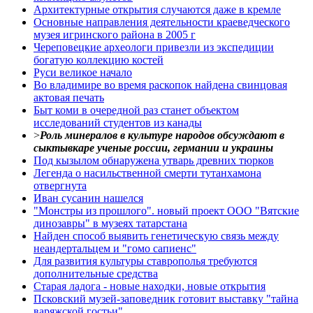
Архитектурные открытия случаются даже в кремле
Основные направления деятельности краеведческого
музея игринского района в 2005 г
Череповецкие археологи привезли из экспедиции
богатую коллекцию костей
Руси великое начало
Во владимире во время раскопок найдена свинцовая
актовая печать
Быт коми в очередной раз станет объектом
исследований студентов из канады
>
Роль минералов в культуре народов обсуждают в
сыктывкаре ученые россии, германии и украины
Под кызылом обнаружена утварь древних тюрков
Легенда о насильственной смерти тутанхамона
отвергнута
Иван сусанин нашелся
"Монстры из прошлого". новый проект ООО "Вятские
динозавры" в музеях татарстана
Найден способ выявить генетическую связь между
неандертальцем и "гомо сапиенс"
Для развития культуры ставрополья требуются
дополнительные средства
Старая ладога - новые находки, новые открытия
Псковский музей-заповедник готовит выставку "тайна
варяжской гостьи"