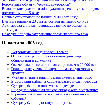
Уникальная находка сделана итальянскими археологами
Король вака обманул "черных археологов"
Вологодские археологи обнаружили деревянную мостовую,
построенную в 15 веке
Первые стоматологи появились 9 000 лет назад
В египте найдены 23 статуи богини палящего солнца
Архимедова спираль появилась задолго до рождения
архимеда
На амуре найдено захоронение эпохи железного века
Новости за 2005 год
Астроблемы - звездные раны земли
Отлично сохранившиеся останки динозавра
обнаружили в аргентине
Окаменелые отпечатки стоп с прошлым в 20.000 лет
Голландские учены обнаружили массовую могилу
дронтов
Ученые впервые нашли целый скелет птицы додо
В австралии найдены самые древние следы человека
Сухарева башня в подземном переходе
Еще одна необычная пещера обнаружена в мармарисе
Керамика кастелли xvi-xviii веков из итальянских
собраний
Сухареву башню достанут из-под земли