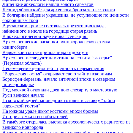
Липецкие археологи нашли золото сарматов
Леонид яблонский: для археолога бронза теплее золота
В болгарии найдены украшения, не уступающие по ценности
сокровищам трои
В рязанском кремле состоялась презентация клада,
найденного в июле на городище старая рязань
В археологической науке новая сенсация!
Археологические раскопки руин королевского замка
кенигсберга
Варяжской гостье пришла пора отдохнуть
Археологи исследуют памятник палеолита "заозерье"
(Пермская область)
Перемещение ценностей - ценность перемещения
"Варяжская гостья" открывает свою тайну псковичам
Борисфен-березань. начало античной эпохи в северном
причерноморье
Под москвой откопали древнюю слесарную мастерскую
Руси великое начало
Псковский музей-заповедник готовит выставку "тайна
варяжской гостьи"
На южном урале шьют костюмы эпохи бронзы
История замка и его обитателей
В гамбурге открылась выставка археологических раритетов из
великого новгорода
В мурманске проходит выставка изделий из кости мамонта