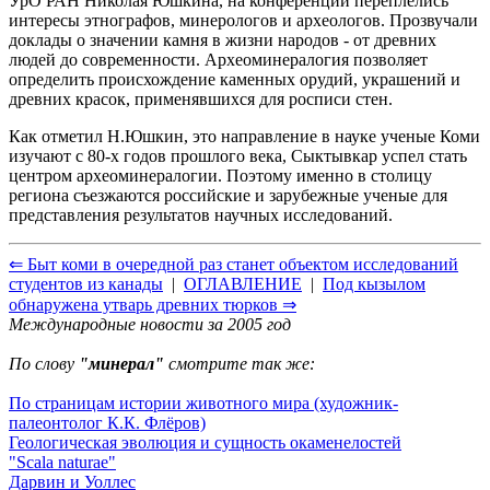
УрО РАН Николая Юшкина, на конференции переплелись
интересы этнографов, минерологов и археологов. Прозвучали
доклады о значении камня в жизни народов - от древних
людей до современности. Археоминералогия позволяет
определить происхождение каменных орудий, украшений и
древних красок, применявшихся для росписи стен.
Как отметил Н.Юшкин, это направление в науке ученые Коми
изучают с 80-х годов прошлого века, Сыктывкар успел стать
центром археоминералогии. Поэтому именно в столицу
региона съезжаются российские и зарубежные ученые для
представления результатов научных исследований.
⇐ Быт коми в очередной раз станет объектом исследований
студентов из канады
|
ОГЛАВЛЕНИЕ
|
Под кызылом
обнаружена утварь древних тюрков ⇒
Международные новости за 2005 год
По слову
"минерал"
смотрите так же:
По страницам истории животного мира (художник-
палеонтолог К.К. Флёров)
Геологическая эволюция и сущность окаменелостей
"Scala naturae"
Дарвин и Уоллес