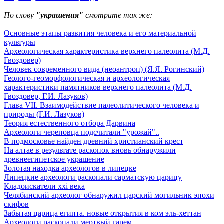
По слову
"украшения"
смотрите так же:
Основные этапы развития человека и его материальной
культуры
Археологическая характеристика верхнего палеолита (М.Д.
Гвоздовер)
Человек современного вида (неоантроп) (Я.Я. Рогинский)
Геолого-геоморфологическая и археологическая
характеристики памятников верхнего палеолита (М.Д.
Гвоздовер, Г.И. Лазуков)
Глава VII. Взаимодействие палеолитического человека и
природы (Г.И. Лазуков)
Теория естественного отбора Дарвина
Археологи череповца подсчитали "урожай"..
В подмосковье найден древний христианский крест
На алтае в результате раскопок вновь обнаружили
древнеегипетское украшение
Золотая находка археологов в липецке
Липецкие археологи раскопали сарматскую царицу
Кладоискатели xxi века
Челябинский археолог обнаружил царский могильник эпохи
скифов
Забытая царица египта. новые открытия в ком эль-хеттан
Археологи раскопали мертвый гарем