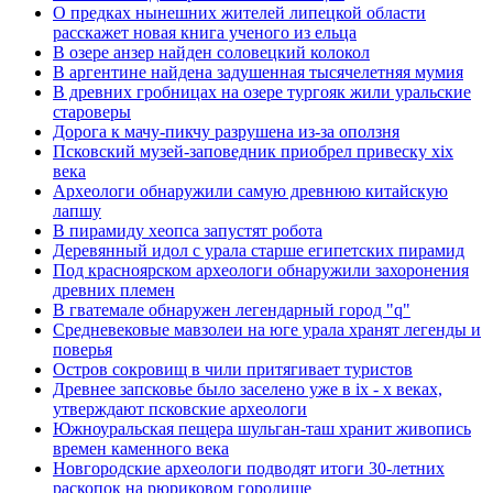
О предках нынешних жителей липецкой области
расскажет новая книга ученого из ельца
В озере анзер найден соловецкий колокол
В аргентине найдена задушенная тысячелетняя мумия
В древних гробницах на озере тургояк жили уральские
староверы
Дорога к мачу-пикчу разрушена из-за оползня
Псковский музей-заповедник приобрел привеску xix
века
Археологи обнаружили самую древнюю китайскую
лапшу
В пирамиду хеопса запустят робота
Деревянный идол с урала старше египетских пирамид
Под красноярском археологи обнаружили захоронения
древних племен
В гватемале обнаружен легендарный город "q"
Средневековые мавзолеи на юге урала хранят легенды и
поверья
Остров сокровищ в чили притягивает туристов
Древнее запсковье было заселено уже в ix - x веках,
утверждают псковские археологи
Южноуральская пещера шульган-таш хранит живопись
времен каменного века
Новгородские археологи подводят итоги 30-летних
раскопок на рюриковом городище