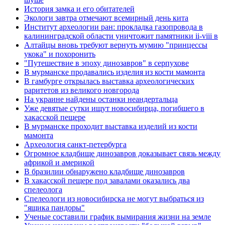
История замка и его обитателей
Экологи завтра отмечают всемирный день кита
Институт археологии ран: прокладка газопровода в
калининградской области уничтожит памятники ii-viii в
Алтайцы вновь требуют вернуть мумию "принцессы
укока" и похоронить
"Путешествие в эпоху динозавров" в серпухове
В мурманске продавались изделия из кости мамонта
В гамбурге открылась выставка археологических
раритетов из великого новгорода
На украине найдены останки неандертальца
Уже девятые сутки ищут новосибирца, погибшего в
хакасской пещере
В мурманске проходит выставка изделий из кости
мамонта
Археология санкт-петербурга
Огромное кладбище динозавров доказывает связь между
африкой и америкой
В бразилии обнаружено кладбище динозавров
В хакасской пещере под завалами оказались два
спелеолога
Спелеологи из новосибирска не могут выбраться из
"ящика пандоры"
Ученые составили график вымирания жизни на земле