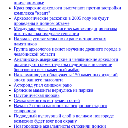
причерноморье
Красноярские археологи выступают против застройки
комплекса "квант"
Археологические раскопки в 2005 году не будут
проведены в полном объёме
Международная археологическая экспедиция начала
искать на южном урале сенсации
На ямале усилят меры по охране исторических
памятников
Группа археологов начнет изучение древнего города в
челябинской области
Английские, американские и челябинские археологи
организуют совместную экспедицию в поселение
бронзового века каменный амбар
На кавминводах обнаружены 150 каменных изделий
эпохи раннего палеолита
Астероид упал слишком рано
Брянские мамонты вернулись из парижа
Плутоническая любовь
Семья мамонтов встречает гостей
Начало 7 сезона раскопок на некрополе старого
ставрополя
Подводный культурный слой в великом новгороде
возможно будет взят под охрану
Новгородские аквалангисты отложили поиски