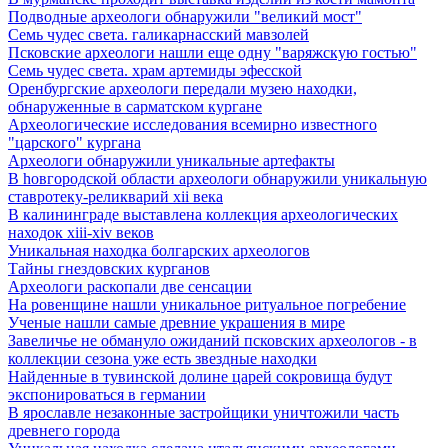
Подводные археологи обнаружили "великий мост"
Семь чудес света. галикарнасский мавзолей
Псковские археологи нашли еще одну "варяжскую гостью"
Семь чудес света. храм артемиды эфесской
Оренбургские археологи передали музею находки,
обнаруженные в сарматском кургане
Археологические исследования всемирно известного
"царского" кургана
Археологи обнаружили уникальные артефакты
В hовгородской области археологи обнаружили уникальную
ставротеку-реликварий xii века
В калининграде выставлена коллекция археологических
находок xiii-xiv веков
Уникальная находка болгарских археологов
Тайны гнездовских курганов
Археологи раскопали две сенсации
На ровенщине нашли уникальное ритуальное погребение
Ученые нашли самые древние украшения в мире
Завеличье не обмануло ожиданий псковских археологов - в
коллекции сезона уже есть звездные находки
Найденные в тувинской долине царей сокровища будут
экспонироваться в германии
В ярославле незаконные застройщики уничтожили часть
древнего города