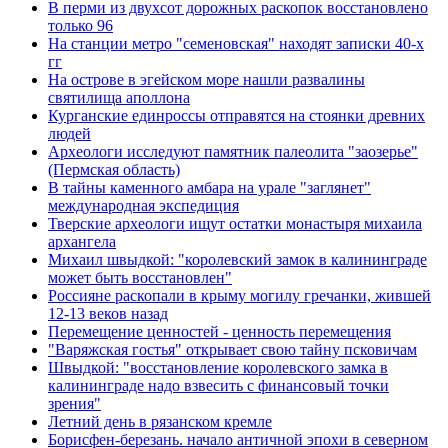
В перми из двухсот дорожных раскопок восстановлено
только 96
На станции метро "семеновская" находят записки 40-х
гг
На острове в эгейском море нашли развалины
святилища аполлона
Курганские единроссы отправятся на стоянки древних
людей
Археологи исследуют памятник палеолита "заозерье"
(Пермская область)
В тайны каменного амбара на урале "заглянет"
международная экспедиция
Тверские археологи ищут остатки монастыря михаила
архангела
Михаил швыдкой: "королевский замок в калининграде
может быть восстановлен"
Россияне раскопали в крыму могилу гречанки, жившей
12-13 веков назад
Перемещение ценностей - ценность перемещения
"Варяжская гостья" открывает свою тайну псковичам
Швыдкой: "восстановление королевского замка в
калининграде надо взвесить с финансовый точки
зрения"
Летний день в рязанском кремле
Борисфен-березань. начало античной эпохи в северном