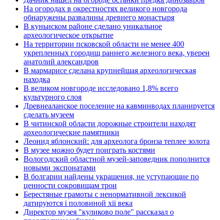
На огородах в окрестностях великого новгорода
обнаружены развалины древнего монастыря
В куньиском районе сделано уникальное
археологическое открытие
На территории псковской области не менее 400
укрепленных городищ раннего железного века, уверен
анатолий александров
В мармарисе сделана крупнейшая археологическая
находка
В великом новгороде исследовано 1,8% всего
культурного слоя
Древнеаланское поселение на кавминводах планируется
сделать музеем
В читинской области дорожные строители находят
археологические памятники
Леонид яблонский: для археолога бронза теплее золота
В музее можно будет поиграть костями
Вологодский областной музей-заповедник пополнится
новыми экспонатами
В болгарии найдены украшения, не уступающие по
ценности сокровищам трои
Берестяные грамоты с ненормативной лексикой
датируются i половиной xii века
Директор музея "куликово поле" рассказал о