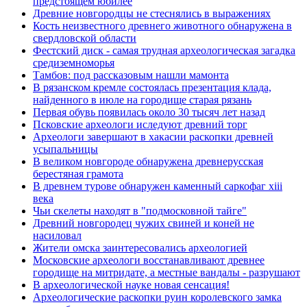
предстоящем юбилее
Древние новгородцы не стеснялись в выражениях
Кость неизвестного древнего животного обнаружена в
свердловской области
Фестский диск - самая трудная археологическая загадка
средиземноморья
Тамбов: под рассказовым нашли мамонта
В рязанском кремле состоялась презентация клада,
найденного в июле на городище старая рязань
Первая обувь появилась около 30 тысяч лет назад
Псковские археологи иследуют древний торг
Археологи завершают в хакасии раскопки древней
усыпальницы
В великом новгороде обнаружена древнерусская
берестяная грамота
В древнем турове обнаружен каменный саркофаг xiii
века
Чьи скелеты находят в "подмосковной тайге"
Древний новгородец чужих свиней и коней не
насиловал
Жители омска заинтересовались археологией
Московские археологи восстанавливают древнее
городище на митридате, а местные вандалы - разрушают
В археологической науке новая сенсация!
Археологические раскопки руин королевского замка