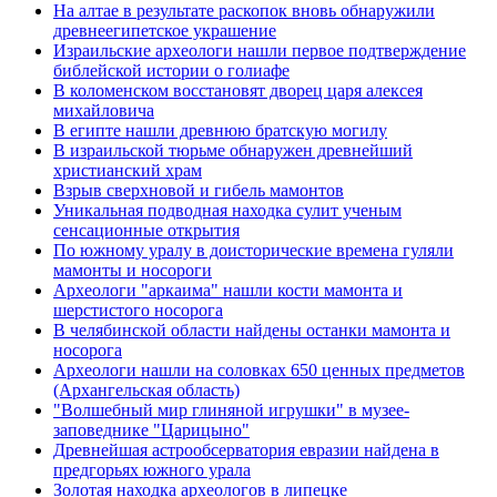
На алтае в результате раскопок вновь обнаружили
древнеегипетское украшение
Израильские археологи нашли первое подтверждение
библейской истории о голиафе
В коломенском восстановят дворец царя алексея
михайловича
В египте нашли древнюю братскую могилу
В израильской тюрьме обнаружен древнейший
христианский храм
Взрыв сверхновой и гибель мамонтов
Уникальная подводная находка сулит ученым
сенсационные открытия
По южному уралу в доисторические времена гуляли
мамонты и носороги
Археологи "аркаима" нашли кости мамонта и
шерстистого носорога
В челябинской области найдены останки мамонта и
носорога
Археологи нашли на соловках 650 ценных предметов
(Архангельская область)
"Волшебный мир глиняной игрушки" в музее-
заповеднике "Царицыно"
Древнейшая астрообсерватория евразии найдена в
предгорьях южного урала
Золотая находка археологов в липецке