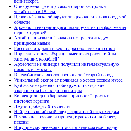
кенигсберга
Обнаружена граница самой старой застройки
челябинска в 18 веке
Церковь 12 века обнаружили археологи в новгородской
области
Археологи екатеринбурга планируют найти фрагменты
первых церквей
Алтайцы призвали фрадкова не тревожить дух
принцессы кадын
Россияне открыли в керчи археологический сезон
Норвежцы и петербуржцы вместе откроют "тайны
затонувших кораблей"
Археологи из липецка получили интеллектуальную
помощь из москвы
В челябинске археологи откопали "старый город"
Уникальный экспонат появился в херсонесском музее
Кузбасские археологи обнаружили скифские
захоронения 6-5 вв. до нашей эры
Коллекционер из барнаула "присвоил" трость и
пистолет геринга
Джулии робертс 9 тысяч лет
Найден "валлийский след" строителей стоунхенджа
Псковские археологи проведут раскопки на берегу
псковы
Ищущие средневековый мост в великом новгороде