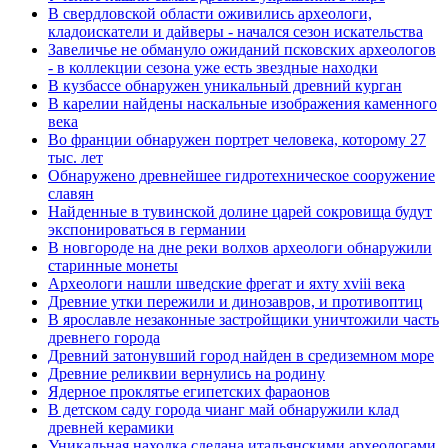
В свердловской области оживились археологи,
кладоискатели и дайверы - начался сезон искательства
Завеличье не обмануло ожиданий псковских археологов
- в коллекции сезона уже есть звездные находки
В кузбассе обнаружен уникальный древний курган
В карелии найдены наскальные изображения каменного
века
Во франции обнаружен портрет человека, которому 27
тыс. лет
Обнаружено древнейшее гидротехническое сооружение
славян
Найденные в тувинской долине царей сокровища будут
экспонироваться в германии
В новгороде на дне реки волхов археологи обнаружили
старинные монеты
Археологи нашли шведские фрегат и яхту xviii века
Древние утки пережили и динозавров, и противоптиц
В ярославле незаконные застройщики уничтожили часть
древнего города
Древний затонувший город найден в средиземном море
Древние реликвии вернулись на родину
Ядерное проклятье египетских фараонов
В детском саду города чианг май обнаружили клад
древней керамики
Уникальная находка сделана итальянскими археологами