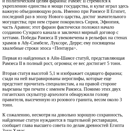
и политическим целям фараона: Рамзес II стремился к
укреплению единства и мощи государства, и культ играл здесь
важную объединяющую роль. Именно при Рамзесе II Египет,
последний раз в эпоху Нового царства, достиг значительного
могущества; при нем стране покорились Сирия, Эфиопия,
часть Аравии; этот фараон фактически положил начало
созданию Суэцкого канала и заключил мирный договор с
хеттами. Победы Рамзеса II увековечены в рельефах на стенах
храмов в Абу-Симбеле, Луксоре, Дерре; ему посвящены
хвалебные строки эпоса <Пентаура>.
Первая из найденных в Айн-Шамсе статуй, представляющая
Рамзеса II в полный рост, огромна; ее вес достигает 5 тонн.
Вторая статуя высотой 5,1 м изображает сидящего фараона;
сзади на ней выгравированы иероглифы, которые еще
предстоит прочитать специалистам, а на правой стороне
вырезаны три печати с именем Рамзеса. Помимо этих двух
гигантских скульптур археологи обнаружили голову
правителя, высеченную из розового гранита, весом около 3
тонн.
К сожалению, несмотря на довольно хорошую сохранность,
найденные статуи нуждаются в тщательной реставрации,
сообщает глава высшего совета по делам древностей Египта
Захи Хавас.