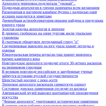
Археологи череповца подсчитали "урожай"..
Подводная археология в греции разрешена всем желающим
Раскопанная в нагорном карабахе бусина с надписью царя
ассирии находится в эрмитаже
Древнейшая астрообсерватория евразии найдена в предгорьях
южного урала
Золотая находка археологов в липецке
В древних гробницах на озере тургояк жили уральские
староверы
В гватемале обнаружен легендарный город "q"
Средневековые мавзолеи на юге урала хранят легенды и
поверья
Южноуральская пещера шульган-таш хранит живопись
времен каменного века
Новгородские археологи подводят итоги 30-летних раскопок
на рюриковом городище
В великом новгороде российские и зарубежные ученые
займутся истоками русской государственности
Шерстистый носорог с реки осетр
Липецкие археологи раскопали сарматскую царицу
Состояние донских памятников отследят из космоса
Американский музей вывозил контрабандой произведения
искусства
"Черные археологи" уничтожают исторические памятники
В горном алтае найдены наскальные рисунки скифского