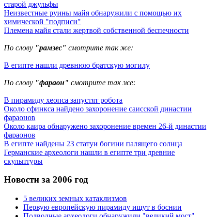
старой джульфы
Неизвестные руины майя обнаружили с помощью их
химической "подписи"
Племена майя стали жертвой собственной беспечности
По слову
"рамзес"
смотрите так же:
В египте нашли древнюю братскую могилу
По слову
"фараон"
смотрите так же:
В пирамиду хеопса запустят робота
Около сфинкса найдено захоронение саисской династии
фараонов
Около каира обнаружено захоронение времен 26-й династии
фараонов
В египте найдены 23 статуи богини палящего солнца
Германские археологи нашли в египте три древние
скульптуры
Новости за 2006 год
5 великих земных катаклизмов
Первую европейскую пирамиду ищут в боснии
Подводные археологи обнаружили "великий мост"