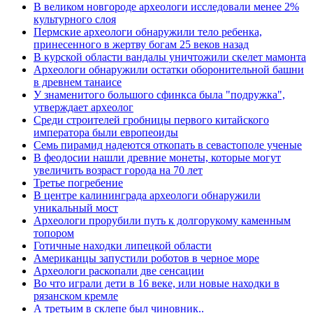
В великом новгороде археологи исследовали менее 2%
культурного слоя
Пермские археологи обнаружили тело ребенка,
принесенного в жертву богам 25 веков назад
В курской области вандалы уничтожили скелет мамонта
Археологи обнаружили остатки оборонительной башни
в древнем танаисе
У знаменитого большого сфинкса была "подружка",
утверждает археолог
Среди строителей гробницы первого китайского
императора были европеоиды
Семь пирамид надеются откопать в севастополе ученые
В феодосии нашли древние монеты, которые могут
увеличить возраст города на 70 лет
Третье погребение
В центре калининграда археологи обнаружили
уникальный мост
Археологи прорубили путь к долгорукому каменным
топором
Готичные находки липецкой области
Американцы запустили роботов в черное море
Археологи раскопали две сенсации
Во что играли дети в 16 веке, или новые находки в
рязанском кремле
А третьим в склепе был чиновник..