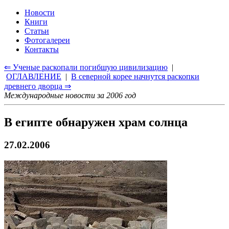
Новости
Книги
Статьи
Фотогалереи
Контакты
⇐ Ученые раскопали погибшую цивилизацию
|
ОГЛАВЛЕНИЕ
|
В северной корее начнутся раскопки
древнего дворца ⇒
Международные новости за 2006 год
В египте обнаружен храм солнца
27.02.2006