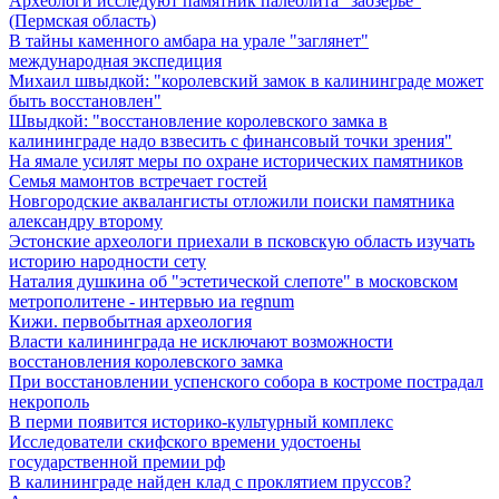
Археологи исследуют памятник палеолита "заозерье"
(Пермская область)
В тайны каменного амбара на урале "заглянет"
международная экспедиция
Михаил швыдкой: "королевский замок в калининграде может
быть восстановлен"
Швыдкой: "восстановление королевского замка в
калининграде надо взвесить с финансовый точки зрения"
На ямале усилят меры по охране исторических памятников
Семья мамонтов встречает гостей
Новгородские аквалангисты отложили поиски памятника
александру второму
Эстонские археологи приехали в псковскую область изучать
историю народности сету
Наталия душкина об "эстетической слепоте" в московском
метрополитене - интервью иа regnum
Кижи. первобытная археология
Власти калининграда не исключают возможности
восстановления королевского замка
При восстановлении успенского собора в костроме пострадал
некрополь
В перми появится историко-культурный комплекс
Исследователи скифского времени удостоены
государственной премии рф
В калининграде найден клад с проклятием пруссов?