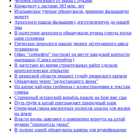
Человек произошел от рыбы с руками
Крокодилу с ластами 383 млн. лет
Итальянские ученые обнаружили древнюю фальшивую
монету
Археологи нашли фальшивку, изготовленную до нашей
эры
В палестине археологи обнаружили руины города эпохи
царя соломона
Греческие археологи нашли дворец легендарного аякса
теламонида
Офис "сибнефти" построят на месте шведской крепости
ниеншанц (Санкт-петербург)
В дагестане во время строительных работ сделали
археологическое открытие
В рязанской области решают судьбу рязанского кремля
Обнаружен череп "недостающего звена"
На кипре найдена гробница с иллюстрациями к текстам
гомера
Старинный испанский корабль нашли на базе вмс сша
Путь трубе в китай преграждает природный парк
Очередная смена магнитных полюсов опасна для жизни
на земле
Власти вновь заявляют о намерении вернуть на алтай
мумию "принцессы укока"
В долине царей обнаружена камера для мумификации