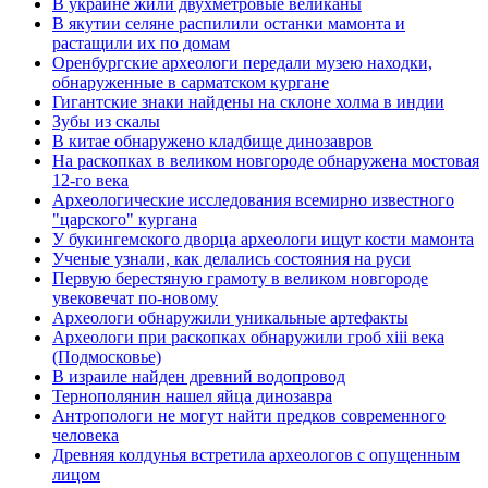
В украине жили двухметровые великаны
В якутии селяне распилили останки мамонта и
растащили их по домам
Оренбургские археологи передали музею находки,
обнаруженные в сарматском кургане
Гигантские знаки найдены на склоне холма в индии
Зубы из скалы
В китае обнаружено кладбище динозавров
На раскопках в великом новгороде обнаружена мостовая
12-го века
Археологические исследования всемирно известного
"царского" кургана
У букингемского дворца археологи ищут кости мамонта
Ученые узнали, как делались состояния на руси
Первую берестяную грамоту в великом новгороде
увековечат по-новому
Археологи обнаружили уникальные артефакты
Археологи при раскопках обнаружили гроб xiii века
(Подмосковье)
В израиле найден древний водопровод
Тернополянин нашел яйца динозавра
Антропологи не могут найти предков современного
человека
Древняя колдунья встретила археологов с опущенным
лицом