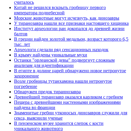
считалось
Китай не решился вскрыть гробницу первого
императора поднебесной
Морские животные могут исчезнуть, как динозавры
У тиранозавра нашли все признаки настоящего хищника
Институт археологии ран докопался до древней жизни
балтов
В греции найден золотой медальон, возраст которого 6,5
тыс. лет
Археологи сделали ряд сенсационных находок
В крыму найдены уникальные мухи
Останки "орлеанской девы" подвергнут сложным
анализам для идентификации
В египте в долине царей обнаружено новое нетронутое
захоронение
Возле гробницы тутанхамона нашли нетронутое
погребение
Обнаружен предок тираннозавра
Древнейший тиранозавр оказался карликом с гребнем
Пещера с древнейшими настенными изображениями
найдена во франции
Знаменитые гребни утконосых динозавров служили для
секса, выяснили ученые
В пензенском музее хранится слепок с кости
уникального животного