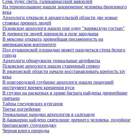
Семь чудес света. галикарнасский мавзолей
На тернопольщине нашли захоронение человека бронзового
века
Археологи открыли в архангельской области две новые
стоянки древних людей
Псковские археологи нашли еще одну "варяжскую гостью"
В дневности людей хоронили в позе зародыша
В мексике открыта древнейшая письменность на
американском континенте
Под пушкинской площадью может находиться стена белого
города
Археологи обнаружили уникальные артефакты
Псковские археологи нашли старинный сервиз
В ивановской области начали восстанавливать крепость xiv
века
В новгородской глубинке археологи нашли пишущий
инструмент времен крещения руси
В грузии на раскопках в храме баграта найдены древнейшие
святыни
Тайны гнездовских курганов
Третье погребение
Уникальные находки археологов в салехарде
В башкирии найдено святилище древнего человека, подобное
британскому стоунхенджу
Черная книга природы