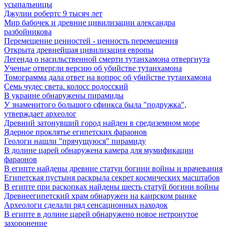
усыпальницы
Джулии робертс 9 тысяч лет
Мир бабочек и древние цивилизации александра
разбойникова
Перемещение ценностей - ценность перемещения
Открыта древнейшая цивилизация европы
Легенда о насильственной смерти тутанхамона отвергнута
Ученые отвергли версию об убийстве тутанхамона
Томограмма дала ответ на вопрос об убийстве тутанхамона
Семь чудес света. колосс родосский
В украине обнаружены пирамиды
У знаменитого большого сфинкса была "подружка",
утверждает археолог
Древний затонувший город найден в средиземном море
Ядерное проклятье египетских фараонов
Геологи нашли "прячущуюся" пирамиду
В долине царей обнаружена камера для мумификации
фараонов
В египте найдены древние статуи богини войны и врачевания
Египетская пустыня раскрыла секрет космических масштабов
В египте при раскопках найдены шесть статуй богини войны
Древнеегипетский храм обнаружен на каирском рынке
Археологи сделали ряд сенсационных находок
В египте в долине царей обнаружено новое нетронутое
захоронение