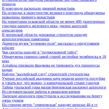
периода
В новгороде раскопали древний монастырь
На огородах в окрестностях великого новгорода обнаружены
развалины древнего монастыря
На территории псковской области не менее 400 укрепленных
городищ раннего железного века, уверен анатолий
александров
В читинской области дорожные строители находят
археологические памятники
Директор музея "куликово поле" рассказал о предстоящем
юбилее
Чьи скелеты находят в "подмосковной тайге"
Обнаружена граница самой старой застройки челябинска в 18
веке
Алтайцы призвали фрадкова не тревожить дух принцессы
кадын
Найден "валлийский след" строителей стоунхенджа
Ученые российской академии наук решили копнуть поглубже
и узнать все, что можно, о южноуральской стране городов
Тайны уральской горы малая березовская раскроют археологи
Исследовательские работы в рязанском кремле
Тверские археологи приступили к исследованиям на берегу
озера удомля
На станции метро "семеновская" находят записки 40-х гг