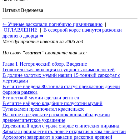
Наталья Веденеева
⇐ Ученые раскопали погибшую цивилизацию
|
ОГЛАВЛЕНИЕ
|
В северной корее начнутся раскопки
древнего дворца ⇒
Международные новости за 2006 год
По слову
"египет"
смотрите так же:
Глава I. Исторический обзор. Введение
Геологическая эволюция и сущность окаменелостей
В долине золотых мумий нашли 15-тонный саркофаг с
мертвецами
В египте найдена 80-тонная статуя прекрасной дочери
фараона рамзеса
Египетской мумии сделали рентген
В египте найдено кладбище полусотни мумий
Тутанхамон предпочитал красненькое
На алтае в результате раскопок вновь обнаружили
древнеегипетское украшение
Деревянный идол с урала старше египетских пирамид
Забытая царица египта. новые открытия в ком эль-хеттан
Археологи завершают в хакасии раскопки древней