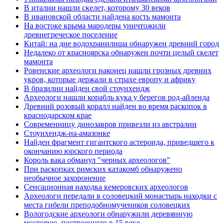
В италии нашли скелет, которому 30 веков
В ивановской области найдена кость мамонта
На востоке крыма мародеры уничтожили
древнегреческое поселение
Китай: на дне водохранилища обнаружен древний город
Недалеко от красноярска обнаружен почти целый скелет
мамонта
Ровенские археологи наконец нашли грозных древних
укров, которые держали в страхе европу и африку
В бразилии найден свой стоунхендж
Археологи нашли корабль кука у берегов род-айленда
Древний розовый коралл найден во время раскопок в
краснодарском крае
Современницу динозавров привезли из австралии
Стоунхендж-на-амазонке
Найден фрагмент гигантского астероида, приведшего к
окончанию юрского периода
Король вака обманул "черных археологов"
При раскопках римских катакомб обнаружено
необычное захоронение
Сенсационная находка кемеровских археологов
Археологи передали в соловецкий монастырь находки с
места гибели преподобномучеников соловецких
Вологодские археологи обнаружили деревянную
мостовую, построенную в 15 веке