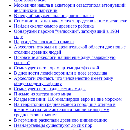
Москвичка нашла в акватории севастополя затонувший
английский парусник
В перу обнаружен аналог долины наска
Сенсационная находка меняет представление о человеке
Найден скелет самого древнего ребенка
Обнаружен пароход "челюскин", затонувший в 1934
году
Пароход "челюскин". справка
Археологи открыли в архангельской области две новые
стоянки древних людей
Псковские археологи нашли еще одну "варяжскую
гостью"
Семь чудес света. храм артемиды эфесской
В дневности людей хоронили в позе зародыша
Археологи считают, что человечество имеет одну
общую родину - африку
Семь чудес света. сады семирамиды
Письмо из затерянного мира
Клады испании: 116 миллиардов евро на дне морском
На территории средневекового городища отырар в
южном казахстане археологи нашли килограмм
средневековых монет
В германии раскопали древнюю цивилизацию
Неандертальцы существуют до сих пор