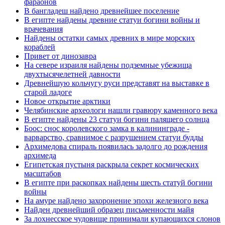
фараонов
В бангладеш найдено древнейшее поселение
В египте найдены древние статуи богини войны и
врачевания
Найдены остатки самых древних в мире морских
кораблей
Привет от динозавра
На севере израиля найдены подземные убежища
двухтысячелетней давности
Древнейшую кольчугу руси представят на выставке в
старой ладоге
Новое открытие арктики
Челябинские археологи нашли гравюру каменного века
В египте найдены 23 статуи богини палящего солнца
Боос: снос королевского замка в калининграде -
варварство, сравнимое с разрушением статуи будды
Архимедова спираль появилась задолго до рождения
архимеда
Египетская пустыня раскрыла секрет космических
масштабов
В египте при раскопках найдены шесть статуй богини
войны
На амуре найдено захоронение эпохи железного века
Найден древнейший образец письменности майя
За лохнесское чудовище принимали купающихся слонов