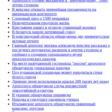
Археологи готовят москвичей к "внеочередному" 1000-
летию столицы
В мексике открыта древнейшая письменность на
американском континенте
Слоновый орел о 1500 перышках
Неандертальцам продлили жизнь
Крестьянин нашел в огороде старинный колокол
В беларуси нашли затерянный город
В новгородской области обнаружены две древнерусские
актовые печати
Главный археолог москвы александр векслер рассказал о
последних результатах раскопок в центре столицы и
сообщил о создании специального музея
археологических находок
На месте разрушенной гостиницы "россия" археологи
обнаружили уникальные находки
Под пушкинской площадью может находиться стена
белого города
Древние люди использовали краски 200 тысяч лет назад
Археологи обнаружили следы неизвестной
доколумбовой культуры
В украине обнаружены пирамиды
Находка в гондурасе озадачила ученых
Итальянские археологи обнаружили священный
комплекс этрусков