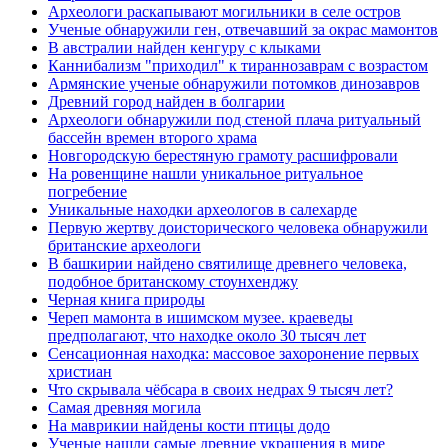
Археологи раскапывают могильники в селе остров
Ученые обнаружили ген, отвечавший за окрас мамонтов
В австралии найден кенгуру с клыками
Каннибализм "приходил" к тираннозаврам с возрастом
Армянские ученые обнаружили потомков динозавров
Древний город найден в болгарии
Археологи обнаружили под стеной плача ритуальный
бассейн времен второго храма
Новгородскую берестяную грамоту расшифровали
На ровенщине нашли уникальное ритуальное
погребение
Уникальные находки археологов в салехарде
Первую жертву доисторического человека обнаружили
британские археологи
В башкирии найдено святилище древнего человека,
подобное британскому стоунхенджу
Черная книга природы
Череп мамонта в ишимском музее. краеведы
предполагают, что находке около 30 тысяч лет
Сенсационная находка: массовое захоронение первых
христиан
Что скрывала чёбсара в своих недрах 9 тысяч лет?
Самая древняя могила
На маврикии найдены кости птицы додо
Ученые нашли самые древние украшения в мире