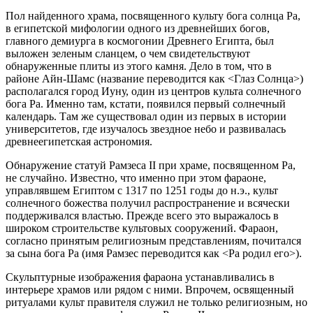
Пол найденного храма, посвященного культу бога солнца Ра,
в египетской мифологии одного из древнейших богов,
главного демиурга в космогонии Древнего Египта, был
выложен зеленым сланцем, о чем свидетельствуют
обнаруженные плиты из этого камня. Дело в том, что в
районе Айн-Шамс (название переводится как <Глаз Солнца>)
располагался город Иуну, один из центров культа солнечного
бога Ра. Именно там, кстати, появился первый солнечный
календарь. Там же существовал один из первых в истории
университетов, где изучалось звездное небо и развивалась
древнеегипетская астрономия.
Обнаружение статуй Рамзеса II при храме, посвященном Ра,
не случайно. Известно, что именно при этом фараоне,
управлявшем Египтом с 1317 по 1251 годы до н.э., культ
солнечного божества получил распространение и всячески
поддерживался властью. Прежде всего это выражалось в
широком строительстве культовых сооружений. Фараон,
согласно принятым религиозным представлениям, почитался
за сына бога Ра (имя Рамзес переводится как <Ра родил его>).
Скульптурные изображения фараона устанавливались в
интерьере храмов или рядом с ними. Впрочем, освященный
ритуалами культ правителя служил не только религиозным, но