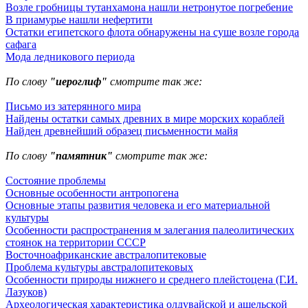
Возле гробницы тутанхамона нашли нетронутое погребение
В приамурье нашли нефертити
Остатки египетского флота обнаружены на суше возле города
сафага
Мода ледникового периода
По слову
"иероглиф"
смотрите так же:
Письмо из затерянного мира
Найдены остатки самых древних в мире морских кораблей
Найден древнейший образец письменности майя
По слову
"памятник"
смотрите так же:
Состояние проблемы
Основные особенности антропогена
Основные этапы развития человека и его материальной
культуры
Особенности распространения м залегания палеолитических
стоянок на территории СССР
Восточноафриканские австралопитековые
Проблема культуры австралопитековых
Особенности природы нижнего и среднего плейстоцена (Г.И.
Лазуков)
Археологическая характеристика олдувайской и ашельской