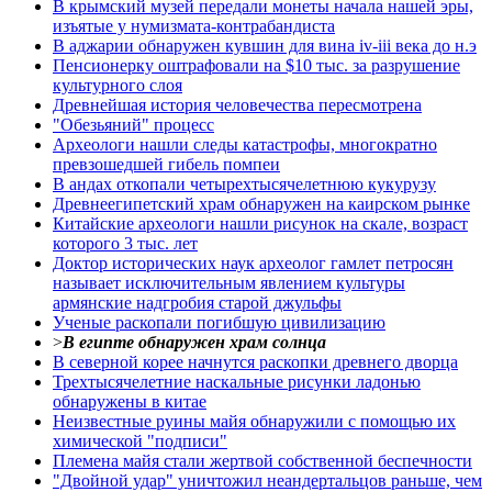
В крымский музей передали монеты начала нашей эры,
изъятые у нумизмата-контрабандиста
В аджарии обнаружен кувшин для вина iv-iii века до н.э
Пенсионерку оштрафовали на $10 тыс. за разрушение
культурного слоя
Древнейшая история человечества пересмотрена
"Обезьяний" процесс
Археологи нашли следы катастрофы, многократно
превзошедшей гибель помпеи
В андах откопали четырехтысячелетнюю кукурузу
Древнеегипетский храм обнаружен на каирском рынке
Китайские археологи нашли рисунок на скале, возраст
которого 3 тыс. лет
Доктор исторических наук археолог гамлет петросян
называет исключительным явлением культуры
армянские надгробия старой джульфы
Ученые раскопали погибшую цивилизацию
>
В египте обнаружен храм солнца
В северной корее начнутся раскопки древнего дворца
Трехтысячелетние наскальные рисунки ладонью
обнаружены в китае
Неизвестные руины майя обнаружили с помощью их
химической "подписи"
Племена майя стали жертвой собственной беспечности
"Двойной удар" уничтожил неандертальцов раньше, чем