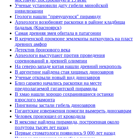
Ученые установили дату гибели минойской
цивилизации
Геологи нашли "прячущуюся" пирамиду
Археологи возобновят раскопки в районе кладбища
бадалык (Красноярск)
Самая древняя змея обитала в патагонии
В керченской промзоне землекопы наткнулись на пласт
древних амфор
Детектив бронзового века
Археологи выступают против проведения
соревнований в древней олимпии
На северо-западе китая нашли древний некрополь
В аргентине найдена стая хищных динозавров
Ученые открыли новый вид динозавров
Близ сараево начались раскопки на месте
предполагаемой гигантской пирамиды
В хмао нашли хорошо сохранившиеся останки
взрослого мамонта
Пингвины застали гибель динозавров
Гигантские извержения помогли вымереть динозаврам
Человек произошел от крокодила
В мексике найдена пирамида, построенная около
полутора тысяч лет назад
Первые стоматологи появились 9 000 лет назад