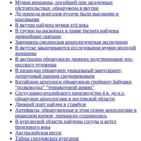
Мумия женщины, погибшей при загадочных
обстоятельствах, обнаружена в якутии
До прихода монголов русичи были высокими и
красивыми
В якутии найдена мумия xvii века
В грузии на раскопках в храме баграта найдены
древнейшие святыни
Завершена смоленская археологическая экспедиция
В якутске заканчиваются исследования мумии молодой
женщины
В австралии обнаружили древних родственников лох-
несского чудовища
В ирландии обнаружен уникальный манускрипт,
датируемый ранним средневековьем
Китайские археологи обнаружили гробницу бабушки
"полководца" "терракотовой армии"
Сосуд южно-италийского производства 4 в. до н.э.
обнаружен археологами в ростовской области
Древний порт найден в стамбуле
Артефакты, обнаруженные в этом сезоне археологами в
рязанском кремле, прекрасно сохранились
В курганской области найдены сосуды и котел
бронзового века
Австралийская несси
Тайны гнездовских курганов