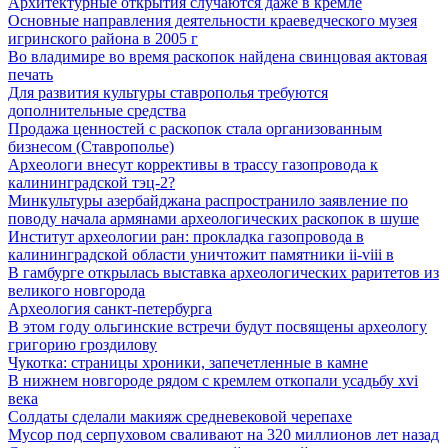
Архитектурные открытия случаются даже в кремле
Основные направления деятельности краеведческого музея
игринского района в 2005 г
Во владимире во время раскопок найдена свинцовая актовая
печать
Для развития культуры ставрополья требуются
дополнительные средства
Продажа ценностей с раскопок стала организованным
бизнесом (Ставрополье)
Археологи внесут коррективы в трассу газопровода к
калининградской тэц-2?
Минкультуры азеpбайджана распространило заявление по
поводу начала аpмянами археологических раскопок в шуше
Институт археологии ран: прокладка газопровода в
калининградской области уничтожит памятники ii-viii в
В гамбурге открылась выставка археологических раритетов из
великого новгорода
Археология санкт-петербурга
В этом году ольгинские встречи будут посвящены археологу
григорию гроздилову
Чукотка: страницы хроники, запечетленные в камне
В нижнем новгороде рядом с кремлем откопали усадьбу xvi
века
Солдаты сделали макияж средневековой черепахе
Мусор под cерпуховом сваливают на 320 миллионов лет назад