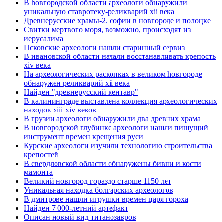
В hовгородской области археологи обнаружили
уникальную ставротеку-реликварий xii века
Древнерусские храмы-2. софии в новгороде и полоцке
Свитки мертвого моря, возможно, происходят из
иерусалима
Псковские археологи нашли старинный сервиз
В ивановской области начали восстанавливать крепость
xiv века
Hа археологических раскопках в великом hовгороде
обнаружен реликварий xii века
Найден "древнерусский кентавр"
В калининграде выставлена коллекция археологических
находок xiii-xiv веков
В грузии археологи обнаружили два древних храма
В новгородской глубинке археологи нашли пишущий
инструмент времен крещения руси
Курские археологи изучили технологию строительства
крепостей
В свердловской области обнаружены бивни и кости
мамонта
Великий новгород гораздо старше 1150 лет
Уникальная находка болгарских археологов
В дмитрове нашли игрушки времен царя гороха
Найден 7 000-летний артефакт
Описан новый вид титанозавров