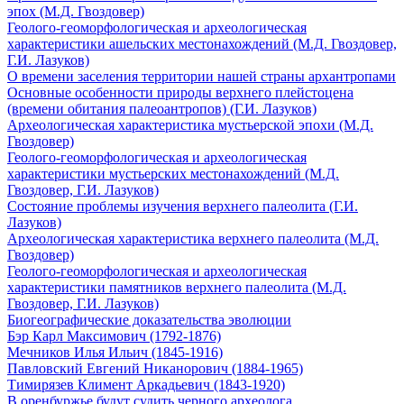
эпох (М.Д. Гвоздовер)
Геолого-геоморфологическая и археологическая
характеристики ашельских местонахождений (М.Д. Гвоздовер,
Г.И. Лазуков)
О времени заселения территории нашей страны архантропами
Основные особенности природы верхнего плейстоцена
(времени обитания палеоантропов) (Г.И. Лазуков)
Археологическая характеристика мустьерской эпохи (М.Д.
Гвоздовер)
Геолого-геоморфологическая и археологическая
характеристики мустьерских местонахождений (М.Д.
Гвоздовер, Г.И. Лазуков)
Состояние проблемы изучения верхнего палеолита (Г.И.
Лазуков)
Археологическая характеристика верхнего палеолита (М.Д.
Гвоздовер)
Геолого-геоморфологическая и археологическая
характеристики памятников верхнего палеолита (М.Д.
Гвоздовер, Г.И. Лазуков)
Биогеографические доказательства эволюции
Бэр Карл Максимович (1792-1876)
Мечников Илья Ильич (1845-1916)
Павловский Евгений Никанорович (1884-1965)
Тимирязев Климент Аркадьевич (1843-1920)
В оренбуржье будут судить черного археолога