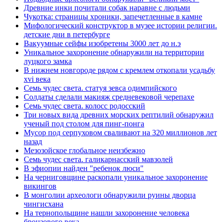
Древние инки почитали собак наравне с людьми
Чукотка: страницы хроники, запечетленные в камне
Мифологический конструктор в музее истории религии.
детские дни в петербурге
Вакуумные сейфы изобретены 3000 лет до н.э
Уникальное захоронение обнаружили на территории
луцкого замка
В нижнем новгороде рядом с кремлем откопали усадьбу
xvi века
Семь чудес света. статуя зевса одимпийского
Солдаты сделали макияж средневековой черепахе
Семь чудес света. колосс родосский
Три новых вида древних морских рептилий обнаружил
ученый под столом для пинг-понга
Мусор под cерпуховом сваливают на 320 миллионов лет
назад
Мезозойское глобальное неизбежно
Семь чудес света. галикарнасский мавзолей
В эфиопии найден "ребенок люси"
На черниговщине раскопали уникальное захоронение
викингов
В монголии археологи обнаружили руины дворца
чингисхана
На тернопольщине нашли захоронение человека
бронзового века