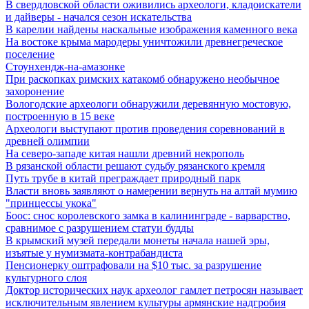
В свердловской области оживились археологи, кладоискатели
и дайверы - начался сезон искательства
В карелии найдены наскальные изображения каменного века
На востоке крыма мародеры уничтожили древнегреческое
поселение
Стоунхендж-на-амазонке
При раскопках римских катакомб обнаружено необычное
захоронение
Вологодские археологи обнаружили деревянную мостовую,
построенную в 15 веке
Археологи выступают против проведения соревнований в
древней олимпии
На северо-западе китая нашли древний некрополь
В рязанской области решают судьбу рязанского кремля
Путь трубе в китай преграждает природный парк
Власти вновь заявляют о намерении вернуть на алтай мумию
"принцессы укока"
Боос: снос королевского замка в калининграде - варварство,
сравнимое с разрушением статуи будды
В крымский музей передали монеты начала нашей эры,
изъятые у нумизмата-контрабандиста
Пенсионерку оштрафовали на $10 тыс. за разрушение
культурного слоя
Доктор исторических наук археолог гамлет петросян называет
исключительным явлением культуры армянские надгробия