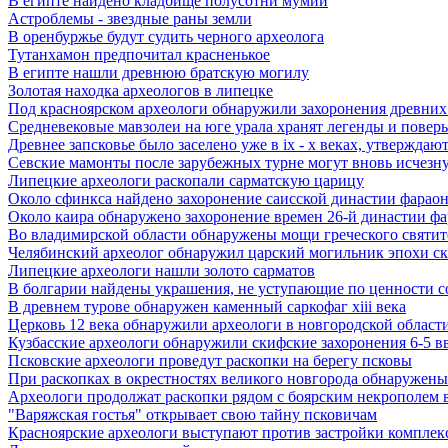
В египте найдено кладбище полусотни мумий
Астроблемы - звездные раны земли
В оренбуржье будут судить черного археолога
Тутанхамон предпочитал красненькое
В египте нашли древнюю братскую могилу
Золотая находка археологов в липецке
Под красноярском археологи обнаружили захоронения древних
Средневековые мавзолеи на юге урала хранят легенды и поверь
Древнее запсковье было заселено уже в ix - x веках, утверждаю
Севские мамонты после зарубежных турне могут вновь исчезну
Липецкие археологи раскопали сарматскую царицу
Около сфинкса найдено захоронение саисской династии фарао
Около каира обнаружено захоронение времен 26-й династии ф
Во владимирской области обнаружены мощи греческого святите
Челябинский археолог обнаружил царский могильник эпохи с
Липецкие археологи нашли золото сарматов
В болгарии найдены украшения, не уступающие по ценности 
В древнем турове обнаружен каменный саркофаг xiii века
Церковь 12 века обнаружили археологи в новгородской област
Кузбасские археологи обнаружили скифские захоронения 6-5 в
Псковские археологи проведут раскопки на берегу псковы
При раскопках в окрестностях великого новгорода обнаружены 
Археологи продолжат раскопки рядом с боярским некрополем в
"Варяжская гостья" открывает свою тайну псковичам
Красноярские археологи выступают против застройки комплекс