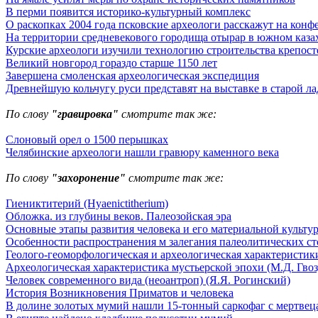
В перми появится историко-культурный комплекс
О раскопках 2004 года псковские археологи расскажут на конф
На территории средневекового городища отырар в южном каза
Курские археологи изучили технологию строительства крепост
Великий новгород гораздо старше 1150 лет
Завершена смоленская археологическая экспедиция
Древнейшую кольчугу руси представят на выставке в старой ла
По слову
"гравировка"
смотрите так же:
Слоновый орел о 1500 перышках
Челябинские археологи нашли гравюру каменного века
По слову
"захоронение"
смотрите так же:
Гиениктитерий (Hyaenictitherium)
Обложка. из глубины веков. Палеозойская эра
Основные этапы развития человека и его материальной культу
Особенности распространения м залегания палеолитических с
Геолого-геоморфологическая и археологическая характеристики
Археологическая характеристика мустьерской эпохи (М.Д. Гвоз
Человек современного вида (неоантроп) (Я.Я. Рогинский)
История Возникновения Приматов и человека
В долине золотых мумий нашли 15-тонный саркофаг с мертвец