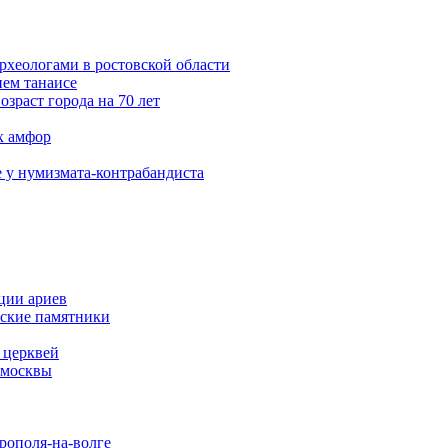
археологами в ростовской области
ем танаисе
зраст города на 70 лет
х амфор
 у нумизмата-контрабандиста
ции ариев
еские памятники
 церквей
 москвы
рополя-на-волге