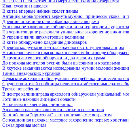
Легенда о насильственной смерти тутанхамона отвергнута
Иван сусанин нашелся
В китае впервые найден скелет панды
Алтайцы вновь требуют вернуть мумию "принцессы укока" и 
Древние инки почитали собак наравне с людьми
Уникальное захоронение обнаружили на территории луцкого з
На черниговщине раскопали уникальное захоронение викинго
В украине жили двухметровые великаны
В китае обнаружено кладбище динозавров
Древняя колдунья встретила археологов с опущенным лицом
Hа археологических раскопках в великом hовгороде обнаружен 
В грузии археологи обнаружили два древних храма
До прихода монголов русичи были высокими и красивыми
В якутске заканчиваются исследования мумии молодой женщ
Тайны гнездовских курганов
Пермские археологи обнаружили тело ребенка, принесенного в 
Среди строителей гробницы первого китайского императора б
Третье погребение
В центре калининграда археологи обнаружили уникальный мо
Готичные находки липецкой области
А третьим в склепе был чиновник..
Археологи раскапывают могильники в селе остров
Каннибализм "приходил" к тираннозаврам с возрастом
Сенсационная находка: массовое захоронение первых христиан
Самая древняя могила