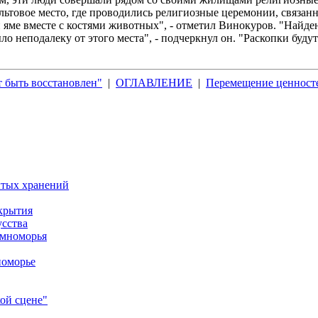
культовое место, где проводились религиозные церемонии, свя
яме вместе с костями животных", - отметил Винокуров. "Найденн
о неподалеку от этого места", - подчеркнул он. "Раскопки будут
 быть восстановлен"
|
ОГЛАВЛЕНИЕ
|
Перемещение ценносте
ытых хранений
крытия
усства
емноморья
номорье
ой сцене"