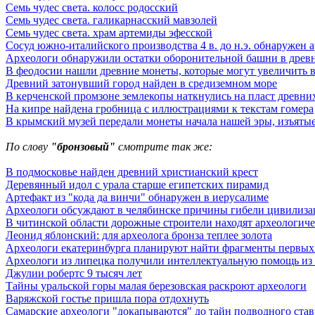
Семь чудес света. колосс родосский
Семь чудес света. галикарнасский мавзолей
Семь чудес света. храм артемиды эфесской
Сосуд южно-италийского производства 4 в. до н.э. обнаружен 
Археологи обнаружили остатки оборонительной башни в древн
В феодосии нашли древние монеты, которые могут увеличить во
Древний затонувший город найден в средиземном море
В керченской промзоне землекопы наткнулись на пласт древни
На кипре найдена гробница с иллюстрациями к текстам гомера
В крымский музей передали монеты начала нашей эры, изъятые
По слову
"бронзовый"
смотрите так же:
В подмосковье найден древний христианский крест
Деревянный идол с урала старше египетских пирамид
Артефакт из "кода да винчи" обнаружен в иерусалиме
Археологи обсуждают в челябинске причины гибели цивилиза
В читинской области дорожные строители находят археологич
Леонид яблонский: для археолога бронза теплее золота
Археологи екатеринбурга планируют найти фрагменты первых
Археологи из липецка получили интеллектуальную помощь из
Джулии робертс 9 тысяч лет
Тайны уральской горы малая березовская раскроют археологи
Варяжской гостье пришла пора отдохнуть
Самарские археологи "докапываются" до тайн подводного став