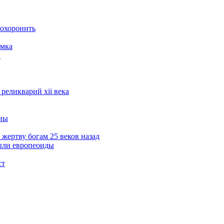
похоронить
амка
в
реликварий xii века
ины
жертву богам 25 веков назад
ыли европеоиды
ст