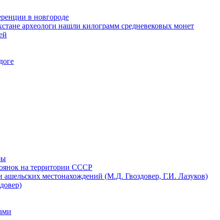
еренции в новгороде
хстане археологи нашли килограмм средневековых монет
ей
доге
ры
тоянок на территории СССР
 ашельских местонахождений (М.Д. Гвоздовер, Г.И. Лазуков)
довер)
ами