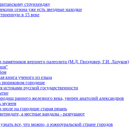
британскому стоунхенджу
лекции сезона уже есть звездные находки
троенную в 15 веке
 памятников верхнего палеолита (М.Д. Гвоздовер, Г.И. Лазуков)
вня"
бом
я книга ученого из ельца
на рюриковом городище
я истоками русской государственности
ытие
ородищ раннего железного века, уверен анатолий александров
ь музеем
в июле на городище старая рязань
итридате, а местные вандалы - разрушают
узнать все, что можно, о южноуральской стране городов