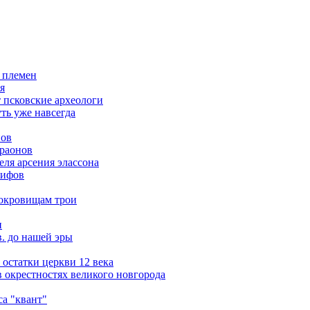
 племен
я
т псковские археологи
ть уже навсегда
нов
араонов
ля арсения элассона
кифов
сокровищам трои
и
в. до нашей эры
остатки церкви 12 века
 окрестностях великого новгорода
а "квант"