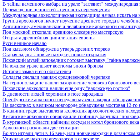
В тайны каменного амбара на урале "заглянет" международная
Перемещение ценностей - ценность перемещения
Международная археологическая экспедиция начала искать на
Группа археологов начнет изучение древнего города в челябин
Английские, американские и челябинские археологи организу
Под москвой откопали древнюю слесарную мастерскую
Открыта древнейшая цивилизация европы
Руси великое начало
Под кызылом обнаружена утварь древних тюрков
Старая ладога - новые находки, новые открытия
Псковский музей-заповедник готовит выставку "тайна варяжск
На южном урале шьют костюмы эпохи бронзы
История замка и его обитателей
Солдаты сделали макияж средневековой черепахе
На тернопольщине нашли захоронение человека бронзового ве
Псковские археологи нашли еще одну "варяжскую гостью"
В дневности людей хоронили в позе зародыша
Оренбургские археологи передали музею находки, обнаруженн
На раскопках в великом новгороде обнаружена мостовая 12-го 
В калининграде выставлена коллекция археологических находок 
Китайские археологи обнаружили гробницу бабушки "полковод
В курганской области найдены сосуды и котел бронзового века
Археологи раскопали две сенсации
Во что играли дети в 16 веке, или новые находки в рязанском 
Уникальные находки археологов в салехарде