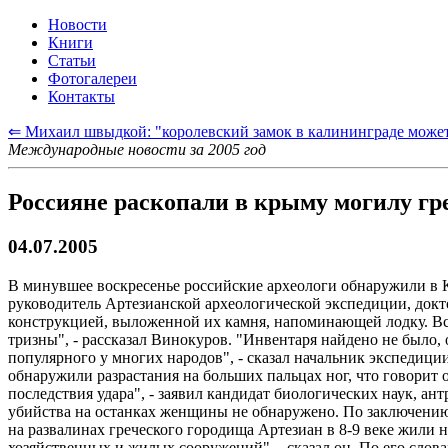
Новости
Книги
Статьи
Фотогалереи
Контакты
⇐ Михаил швыдкой: "королевский замок в калининграде может
Международные новости за 2005 год
Россияне раскопали в крыму могилу гр
04.07.2005
В минувшее воскресенье российские археологи обнаружили в К
руководитель Артезианской археологической экспедиции, док
конструкцией, выложенной их камня, напоминающей лодку. Все
тризны", - рассказал Винокуров. "Инвентаря найдено не было,
популярного у многих народов", - сказал начальник экспедици
обнаружили разрастания на больших пальцах ног, что говорит 
последствия удара", - заявил кандидат биологических наук, ант
убийства на останках женщины не обнаружено. По заключению
на развалинах греческого городища Артезиан в 8-9 веке жили 
хозяйственных и жилых сооружений", - сказал он. По его сло