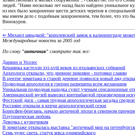
людей. "Нами несколько лет назад было найдено уникальное 
из них было захоронение шести детских черепов в специальной 
мы имеем дело с подобным захоронением, тем более, что это был
Винокуров.
⇐ Михаил швыдкой: "королевский замок в калининграде может
Международные новости за 2005 год
По слову
"античная"
смотрите так же:
Дарвин и Уоллес
Керамика кастелли xvi-xviii веков из итальянских собраний
Археологи открыли, что древние римляне - потомки славян
В центре эрмитажа в старой деревне появился новый ряд откр
Подводная археология в греции разрешена всем желающим
Уникальная подводная находка сулит ученым сенсационные от
Американский музей вывозил контрабандой произведения иск
Фестский диск - самая трудная археологическая загадка средиз
Россияне открыли в керчи археологический сезон
Борисфен-березань. начало античной эпохи в северном причер
Плутоническая любовь
Девочка с кузнечиком
В эрмитаже открылась выставка "античный мир на петербургск
Семь чудес света. статуя зевса одимпийского