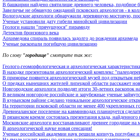
В башкирии найдено святилище древнего человека, подобное 
Завеличье не обмануло ожиданий псковских археологов - в кол
Вологодские археологи обнаружили деревянную мостовую, пос
Ученые установили дату гибели минойской цивилизации
Геологи нашли "прячущуюся" пирамиду
Детектив бронзового века
Архимедова спираль появилась задолго до рождения архимеда
Ученые раскопали погибшую цивилизацию
По слову
"городище"
смотрите так же:
Геолого-геоморфологическая и археологическая характеристики
В находке презентовали археологический комплекс "палеодере
В приморье появится археологический музей под открытым не
О предках нынешних жителей липецкой области расскажет нова
Новгородские археологи подводят итоги 30-летних раскопок 
В великом новгороде российские и зарубежные ученые займутс
В куньиском районе сделано уникальное археологическое откр
На территории псковской области не менее 400 укрепленных г
Древнеаланское поселение на кавминводах планируется сделат
В рязанском кремле состоялась презентация клада, найденного 
Московские археологи восстанавливают древнее городище на м
В археологической науке новая сенсация!
Ученые российской академии наук решили копнуть поглубже и 
На ямале усилят меры по охране исторических памятников