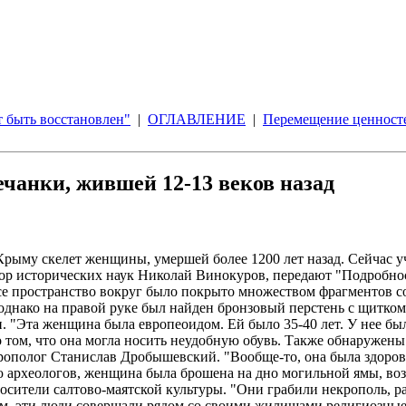
 быть восстановлен"
|
ОГЛАВЛЕНИЕ
|
Перемещение ценносте
ечанки, жившей 12-13 веков назад
рыму скелет женщины, умершей более 1200 лет назад. Сейчас у
тор исторических наук Николай Винокуров, передают "Подробно
 пространство вокруг было покрыто множеством фрагментов сос
 однако на правой руке был найден бронзовый перстень с щитком
и. "Эта женщина была европеоидом. Ей было 35-40 лет. У нее бы
о том, что она могла носить неудобную обувь. Также обнаружены 
рополог Станислав Дробышевский. "Вообще-то, она была здорова",
 археологов, женщина была брошена на дно могильной ямы, воз
носители салтово-маятской культуры. "Они грабили некрополь, р
вам, эти люди совершали рядом со своими жилищами религиозные