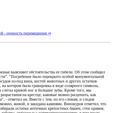
й - ценность перемещения ⇒
ченые выясняют обстоятельства ее гибели. Об этом сообщил
сти". "Погребение было перекрыто особой монументальной
удов из-под вина, костей животных и других остатков
, на котором была гравировка в виде солярного символа,
л слегка кривой нос и большие зубы. Кроме того, мы
разрастания на крестце, каковые можно расценить, как
 - отметил он. Вместе с тем, по его словам, и следов
можно, живой, и закидана камнями. Винокуров отметил, что
азбирали остатки античных крепостных башен, стен храмов,
 действа, связанные с жертвоприношениями, в том числе