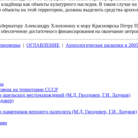
ладбища как объекты культурного наследия. В таком случае на 
 объекты на этой территории, должны выделить средства археол
убернатору Александру Хлопонину и мэру Красноярска Петру Пи
и обеспечение достаточного финансирования на окончание антро
ерноморье
|
ОГЛАВЛЕНИЕ
|
Археологические раскопки в 2005
ры
тоянок на территории СССР
 ашельских местонахождений (М.Д. Гвоздовер, Г.И. Лазуков)
довер)
 памятников верхнего палеолита (М.Д. Гвоздовер, Г.И. Лазуков)
ами