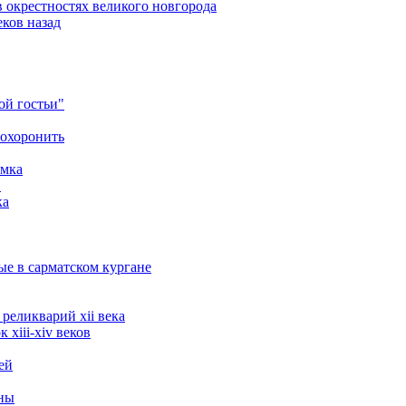
 окрестностях великого новгорода
ков назад
ой гостьи"
похоронить
амка
в
ка
ые в сарматском кургане
реликварий xii века
xiii-xiv веков
ей
ины