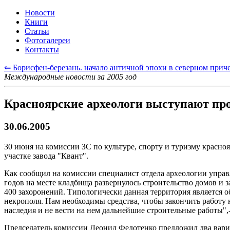
Новости
Книги
Статьи
Фотогалереи
Контакты
⇐ Борисфен-березань. начало античной эпохи в северном прич
Международные новости за 2005 год
Красноярские археологи выступают пр
30.06.2005
30 июня на комиссии ЗС по культуре, спорту и туризму красн
участке завода "Квант".
Как сообщил на комиссии специалист отдела археологии управл
годов на месте кладбища развернулось строительство домов и 
400 захоронений. Типологически данная территория является 
некрополя. Нам необходимы средства, чтобы закончить работу 
наследия и не вести на нем дальнейшие строительные работы",-
Председатель комиссии Леонид Федотенко предложил два вариа