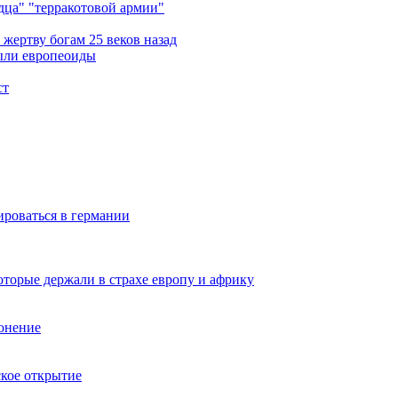
ца" "терракотовой армии"
жертву богам 25 веков назад
ыли европеоиды
ст
ироваться в германии
оторые держали в страхе европу и африку
онение
ское открытие