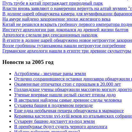
Путь трубе в китай преграждает природный парк
Власти вновь заявляют о намерении вернуть на алтай мумию "
В долине царей обнаружена камера для мумификации фараоно
На амуре найдено захоронение эпохи железного века
Китай не решился вскрыть гробницу первого императора подн
Институт археологии ран докопался до древней жизни балтов
Археологи сделали ряд сенсационных находок
В египте в долине царей обнаружено новое нетронутое захоро
Возле гробницы тутанхамона нашли нетронутое погребение
Германские археологи нашли в египте три древние скульптуры
Новости за 2005 год
Астроблемы - звездные раны земли
Отлично сохранившиеся останки динозавра обнаружили 
Окаменелые отпечатки стоп с прошлым в 20.000 лет
Голландские учены обнаружили массовую могилу дронто
Ученые впервые нашли целый скелет птицы додо
В австралии найдены самые древние следы человека
Сухарева башня в подземном переходе
Еще одна необычная пещера обнаружена в мармарисе
Керамика кастелли xvi-xviii веков из итальянских собран
Сухареву башню достанут из-под земли
В оренбуржье будут судить черного археолога
Найден райцентр древней руси?