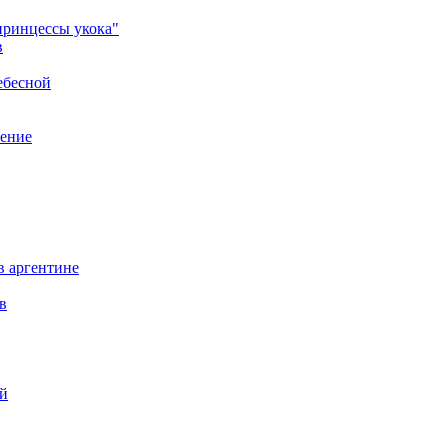
принцессы укока"
в
ебесной
нение
в аргентине
в
ий