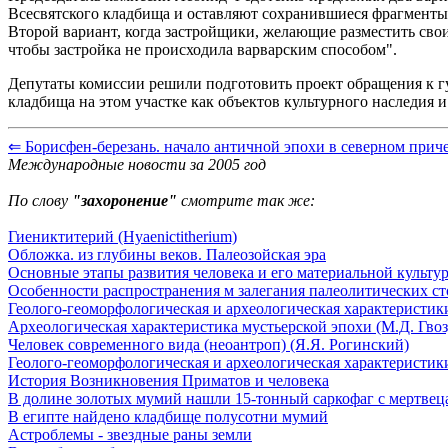
Всесвятского кладбища и оставляют сохранившиеся фрагменты к
Второй вариант, когда застройщики, желающие разместить свои
чтобы застройка не происходила варварским способом".
Депутаты комиссии решили подготовить проект обращения к г
кладбища на этом участке как объектов культурного наследия 
⇐ Борисфен-березань. начало античной эпохи в северном прич
Международные новости за 2005 год
По слову
"захоронение"
смотрите так же:
Гиениктитерий (Hyaenictitherium)
Обложка. из глубины веков. Палеозойская эра
Основные этапы развития человека и его материальной культу
Особенности распространения м залегания палеолитических с
Геолого-геоморфологическая и археологическая характеристики
Археологическая характеристика мустьерской эпохи (М.Д. Гвоз
Человек современного вида (неоантроп) (Я.Я. Рогинский)
Геолого-геоморфологическая и археологическая характеристики
История Возникновения Приматов и человека
В долине золотых мумий нашли 15-тонный саркофаг с мертвец
В египте найдено кладбище полусотни мумий
Астроблемы - звездные раны земли