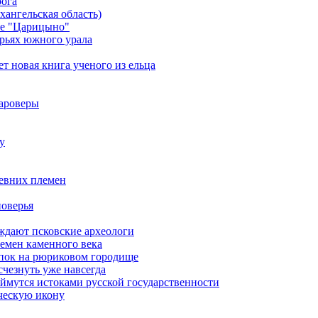
рога
ангельская область)
ке "Царицыно"
орьях южного урала
т новая книга ученого из ельца
тароверы
у
ревних племен
поверья
ерждают псковские археологи
емен каменного века
опок на рюриковом городище
чезнуть уже навсегда
ймутся истоками русской государственности
ческую икону