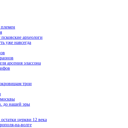
 племен
я
т псковские археологи
ть уже навсегда
нов
араонов
ля арсения элассона
кифов
сокровищам трои
и
 москвы
в. до нашей эры
остатки церкви 12 века
рополя-на-волге