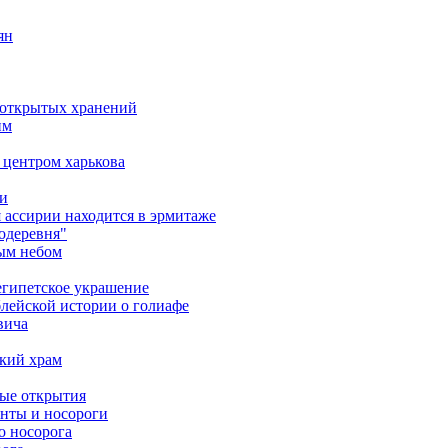
ян
д открытых хранений
им
 центром харькова
ми
я ассирии находится в эрмитаже
одеревня"
тым небом
еегипетское украшение
лейской истории о голиафе
вича
кий храм
ные открытия
онты и носороги
о носорога