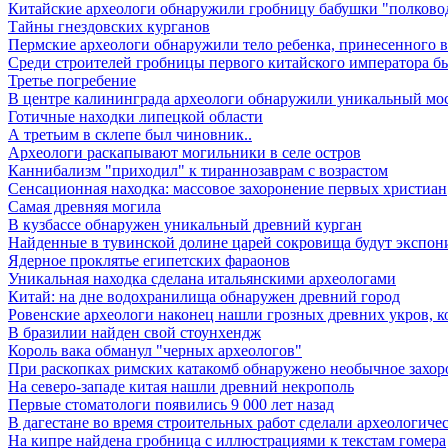
Китайские археологи обнаружили гробницу бабушки "полковод
Тайны гнездовских курганов
Пермские археологи обнаружили тело ребенка, принесенного в 
Среди строителей гробницы первого китайского императора б
Третье погребение
В центре калининграда археологи обнаружили уникальный мо
Готичные находки липецкой области
А третьим в склепе был чиновник..
Археологи раскапывают могильники в селе остров
Каннибализм "приходил" к тираннозаврам с возрастом
Сенсационная находка: массовое захоронение первых христиан
Самая древняя могила
В кузбассе обнаружен уникальный древний курган
Найденные в тувинской долине царей сокровища будут экспон
Ядерное проклятье египетских фараонов
Уникальная находка сделана итальянскими археологами
Китай: на дне водохранилища обнаружен древний город
Ровенские археологи наконец нашли грозных древних укров, к
В бразилии найден свой стоунхендж
Король вака обманул "черных археологов"
При раскопках римских катакомб обнаружено необычное захор
На северо-западе китая нашли древний некрополь
Первые стоматологи появились 9 000 лет назад
В дагестане во время строительных работ сделали археологиче
На кипре найдена гробница с иллюстрациями к текстам гомера