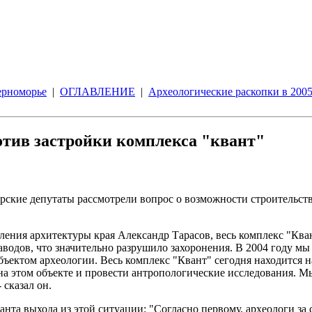
ерноморье
|
ОГЛАВЛЕНИЕ
|
Археологические раскопки в 2005
отив застройки комплекса "квант"
оярские депутаты рассмотрели вопрос о возможности строительс
ения архитектуры края Александр Тарасов, весь комплекс "Кван
заводов, что значительно разрушило захоронения. В 2004 году м
объектом археологии. Весь комплекс "Квант" сегодня находится
на этом объекте и провести антропологические исследования. Мы
 сказал он.
нта выхода из этой ситуации: "Согласно первому, археологи за