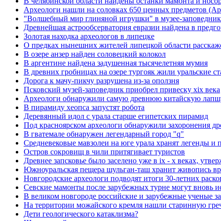
В челябинской области найдены останки мамонта и носо
Археологи нашли на соловках 650 ценных предметов (Арх
"Волшебный мир глиняной игрушки" в музее-заповедни
Древнейшая астрообсерватория евразии найдена в предг
Золотая находка археологов в липецке
О предках нынешних жителей липецкой области расскаже
В озере анзер найден соловецкий колокол
В аргентине найдена задушенная тысячелетняя мумия
В древних гробницах на озере тургояк жили уральские с
Дорога к мачу-пикчу разрушена из-за оползня
Псковский музей-заповедник приобрел привеску xix века
Археологи обнаружили самую древнюю китайскую лапш
В пирамиду хеопса запустят робота
Деревянный идол с урала старше египетских пирамид
Под красноярском археологи обнаружили захоронения д
В гватемале обнаружен легендарный город "q"
Средневековые мавзолеи на юге урала хранят легенды и 
Остров сокровищ в чили притягивает туристов
Древнее запсковье было заселено уже в ix - x веках, утв
Южноуральская пещера шульган-таш хранит живопись вр
Новгородские археологи подводят итоги 30-летних раск
Севские мамонты после зарубежных турне могут вновь ис
В великом новгороде российские и зарубежные ученые за
На территории можайского кремля нашли старинную гре
Дети геологического катаклизма?