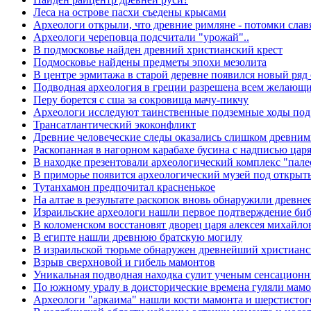
Леса на острове пасхи съедены крысами
Археологи открыли, что древние римляне - потомки слав
Археологи череповца подсчитали "урожай"..
В подмосковье найден древний христианский крест
Подмосковье найдены предметы эпохи мезолита
В центре эрмитажа в старой деревне появился новый ря
Подводная археология в греции разрешена всем желающ
Перу борется с сша за сокровища мачу-пикчу
Археологи исследуют таинственные подземные ходы под
Трансатлантический экоконфликт
Древние человеческие следы оказались слишком древни
Раскопанная в нагорном карабахе бусина с надписью цар
В находке презентовали археологический комплекс "пале
В приморье появится археологический музей под откры
Тутанхамон предпочитал красненькое
На алтае в результате раскопок вновь обнаружили древн
Израильские археологи нашли первое подтверждение биб
В коломенском восстановят дворец царя алексея михайло
В египте нашли древнюю братскую могилу
В израильской тюрьме обнаружен древнейший христианс
Взрыв сверхновой и гибель мамонтов
Уникальная подводная находка сулит ученым сенсацион
По южному уралу в доисторические времена гуляли мам
Археологи "аркаима" нашли кости мамонта и шерстистог