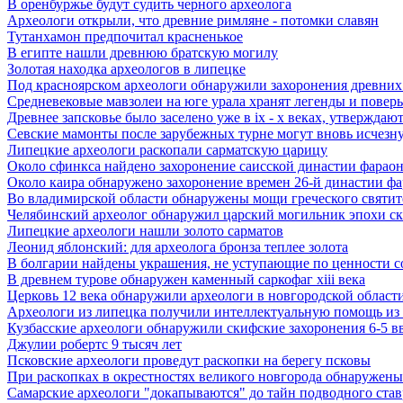
В оренбуржье будут судить черного археолога
Археологи открыли, что древние римляне - потомки славян
Тутанхамон предпочитал красненькое
В египте нашли древнюю братскую могилу
Золотая находка археологов в липецке
Под красноярском археологи обнаружили захоронения древних
Средневековые мавзолеи на юге урала хранят легенды и поверь
Древнее запсковье было заселено уже в ix - x веках, утверждаю
Севские мамонты после зарубежных турне могут вновь исчезну
Липецкие археологи раскопали сарматскую царицу
Около сфинкса найдено захоронение саисской династии фарао
Около каира обнаружено захоронение времен 26-й династии ф
Во владимирской области обнаружены мощи греческого святите
Челябинский археолог обнаружил царский могильник эпохи с
Липецкие археологи нашли золото сарматов
Леонид яблонский: для археолога бронза теплее золота
В болгарии найдены украшения, не уступающие по ценности 
В древнем турове обнаружен каменный саркофаг xiii века
Церковь 12 века обнаружили археологи в новгородской област
Археологи из липецка получили интеллектуальную помощь из
Кузбасские археологи обнаружили скифские захоронения 6-5 в
Джулии робертс 9 тысяч лет
Псковские археологи проведут раскопки на берегу псковы
При раскопках в окрестностях великого новгорода обнаружены 
Самарские археологи "докапываются" до тайн подводного став