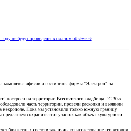
 году не будут проведены в полном объёме ⇒
тва комплекса офисов и гостиницы фирмы "Электрон" на
т" построен на территории Всесвятского кладбища. "С 30-х
ы обследовали часть территории, провели раскопки и выявили
 на некрополе. Пока мы установили только южную границу
 предлагаем сохранить этот участок как объект культурного
 счет бюджетных средств заканчивают исследование территории