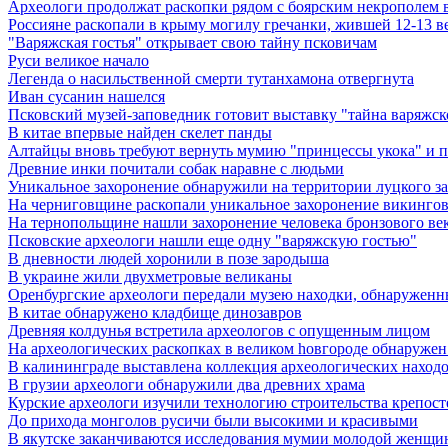
Археологи продолжат раскопки рядом с боярским некрополем в
Россияне раскопали в крыму могилу гречанки, жившей 12-13 ве
"Варяжская гостья" открывает свою тайну псковичам
Руси великое начало
Легенда о насильственной смерти тутанхамона отвергнута
Иван сусанин нашелся
Псковский музей-заповедник готовит выставку "тайна варяжск
В китае впервые найден скелет панды
Алтайцы вновь требуют вернуть мумию "принцессы укока" и 
Древние инки почитали собак наравне с людьми
Уникальное захоронение обнаружили на территории луцкого з
На черниговщине раскопали уникальное захоронение викинго
На тернопольщине нашли захоронение человека бронзового ве
Псковские археологи нашли еще одну "варяжскую гостью"
В дневности людей хоронили в позе зародыша
В украине жили двухметровые великаны
Оренбургские археологи передали музею находки, обнаруженн
В китае обнаружено кладбище динозавров
Древняя колдунья встретила археологов с опущенным лицом
Hа археологических раскопках в великом hовгороде обнаружен 
В калининграде выставлена коллекция археологических находок 
В грузии археологи обнаружили два древних храма
Курские археологи изучили технологию строительства крепост
До прихода монголов русичи были высокими и красивыми
В якутске заканчиваются исследования мумии молодой женщ