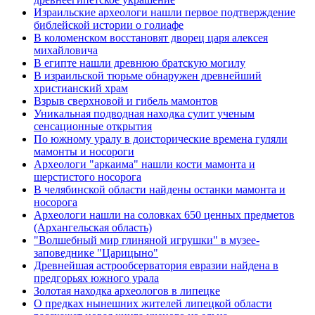
Израильские археологи нашли первое подтверждение
библейской истории о голиафе
В коломенском восстановят дворец царя алексея
михайловича
В египте нашли древнюю братскую могилу
В израильской тюрьме обнаружен древнейший
христианский храм
Взрыв сверхновой и гибель мамонтов
Уникальная подводная находка сулит ученым
сенсационные открытия
По южному уралу в доисторические времена гуляли
мамонты и носороги
Археологи "аркаима" нашли кости мамонта и
шерстистого носорога
В челябинской области найдены останки мамонта и
носорога
Археологи нашли на соловках 650 ценных предметов
(Архангельская область)
"Волшебный мир глиняной игрушки" в музее-
заповеднике "Царицыно"
Древнейшая астрообсерватория евразии найдена в
предгорьях южного урала
Золотая находка археологов в липецке
О предках нынешних жителей липецкой области