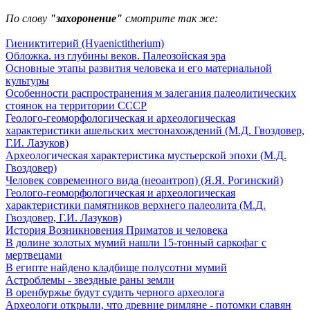
По слову
"захоронение"
смотрите так же:
Гиениктитерий (Hyaenictitherium)
Обложка. из глубины веков. Палеозойская эра
Основные этапы развития человека и его материальной
культуры
Особенности распространения м залегания палеолитических
стоянок на территории СССР
Геолого-геоморфологическая и археологическая
характеристики ашельских местонахождений (М.Д. Гвоздовер,
Г.И. Лазуков)
Археологическая характеристика мустьерской эпохи (М.Д.
Гвоздовер)
Человек современного вида (неоантроп) (Я.Я. Рогинский)
Геолого-геоморфологическая и археологическая
характеристики памятников верхнего палеолита (М.Д.
Гвоздовер, Г.И. Лазуков)
История Возникновения Приматов и человека
В долине золотых мумий нашли 15-тонный саркофаг с
мертвецами
В египте найдено кладбище полусотни мумий
Астроблемы - звездные раны земли
В оренбуржье будут судить черного археолога
Археологи открыли, что древние римляне - потомки славян