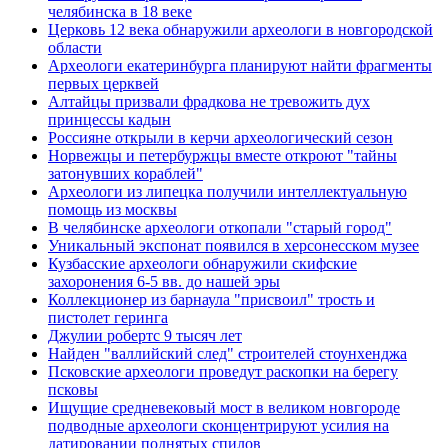
челябинска в 18 веке
Церковь 12 века обнаружили археологи в новгородской
области
Археологи екатеринбурга планируют найти фрагменты
первых церквей
Алтайцы призвали фрадкова не тревожить дух
принцессы кадын
Россияне открыли в керчи археологический сезон
Норвежцы и петербуржцы вместе откроют "тайны
затонувших кораблей"
Археологи из липецка получили интеллектуальную
помощь из москвы
В челябинске археологи откопали "старый город"
Уникальный экспонат появился в херсонесском музее
Кузбасские археологи обнаружили скифские
захоронения 6-5 вв. до нашей эры
Коллекционер из барнаула "присвоил" трость и
пистолет геринга
Джулии робертс 9 тысяч лет
Найден "валлийский след" строителей стоунхенджа
Псковские археологи проведут раскопки на берегу
псковы
Ищущие средневековый мост в великом новгороде
подводные археологи сконцентрируют усилия на
датировании поднятых спилов