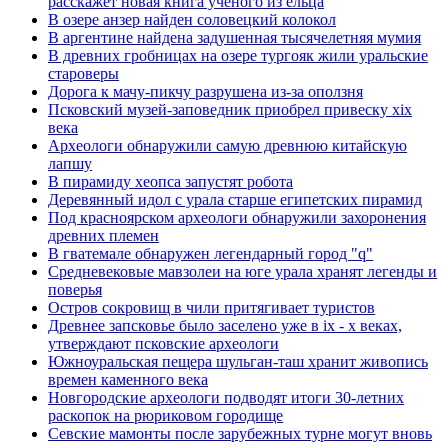
расскажет новая книга ученого из ельца
В озере анзер найден соловецкий колокол
В аргентине найдена задушенная тысячелетняя мумия
В древних гробницах на озере тургояк жили уральские
староверы
Дорога к мачу-пикчу разрушена из-за оползня
Псковский музей-заповедник приобрел привеску xix
века
Археологи обнаружили самую древнюю китайскую
лапшу
В пирамиду хеопса запустят робота
Деревянный идол с урала старше египетских пирамид
Под красноярском археологи обнаружили захоронения
древних племен
В гватемале обнаружен легендарный город "q"
Средневековые мавзолеи на юге урала хранят легенды и
поверья
Остров сокровищ в чили притягивает туристов
Древнее запсковье было заселено уже в ix - x веках,
утверждают псковские археологи
Южноуральская пещера шульган-таш хранит живопись
времен каменного века
Новгородские археологи подводят итоги 30-летних
раскопок на рюриковом городище
Севские мамонты после зарубежных турне могут вновь