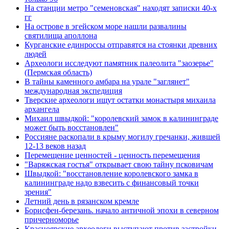
На станции метро "семеновская" находят записки 40-х
гг
На острове в эгейском море нашли развалины
святилища аполлона
Курганские единроссы отправятся на стоянки древних
людей
Археологи исследуют памятник палеолита "заозерье"
(Пермская область)
В тайны каменного амбара на урале "заглянет"
международная экспедиция
Тверские археологи ищут остатки монастыря михаила
архангела
Михаил швыдкой: "королевский замок в калининграде
может быть восстановлен"
Россияне раскопали в крыму могилу гречанки, жившей
12-13 веков назад
Перемещение ценностей - ценность перемещения
"Варяжская гостья" открывает свою тайну псковичам
Швыдкой: "восстановление королевского замка в
калининграде надо взвесить с финансовый точки
зрения"
Летний день в рязанском кремле
Борисфен-березань. начало античной эпохи в северном
причерноморье
Красноярские археологи выступают против застройки