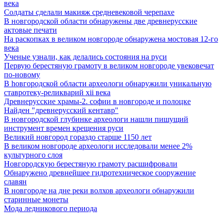
века
Солдаты сделали макияж средневековой черепахе
В новгородской области обнаружены две древнерусские
актовые печати
На раскопках в великом новгороде обнаружена мостовая 12-го
века
Ученые узнали, как делались состояния на руси
Первую берестяную грамоту в великом новгороде увековечат
по-новому
В hовгородской области археологи обнаружили уникальную
ставротеку-реликварий xii века
Древнерусские храмы-2. софии в новгороде и полоцке
Найден "древнерусский кентавр"
В новгородской глубинке археологи нашли пишущий
инструмент времен крещения руси
Великий новгород гораздо старше 1150 лет
В великом новгороде археологи исследовали менее 2%
культурного слоя
Новгородскую берестяную грамоту расшифровали
Обнаружено древнейшее гидротехническое сооружение
славян
В новгороде на дне реки волхов археологи обнаружили
старинные монеты
Мода ледникового периода