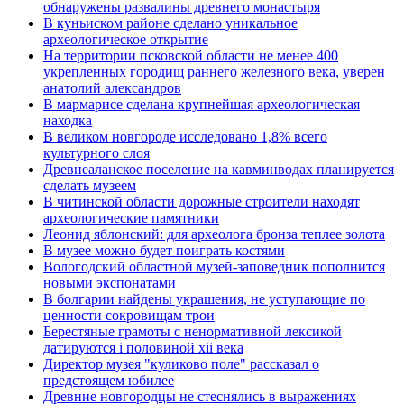
обнаружены развалины древнего монастыря
В куньиском районе сделано уникальное
археологическое открытие
На территории псковской области не менее 400
укрепленных городищ раннего железного века, уверен
анатолий александров
В мармарисе сделана крупнейшая археологическая
находка
В великом новгороде исследовано 1,8% всего
культурного слоя
Древнеаланское поселение на кавминводах планируется
сделать музеем
В читинской области дорожные строители находят
археологические памятники
Леонид яблонский: для археолога бронза теплее золота
В музее можно будет поиграть костями
Вологодский областной музей-заповедник пополнится
новыми экспонатами
В болгарии найдены украшения, не уступающие по
ценности сокровищам трои
Берестяные грамоты с ненормативной лексикой
датируются i половиной xii века
Директор музея "куликово поле" рассказал о
предстоящем юбилее
Древние новгородцы не стеснялись в выражениях