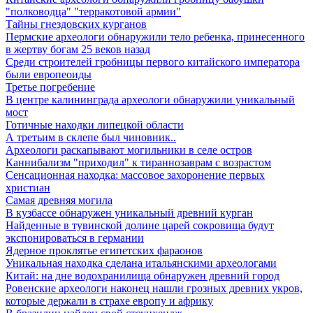
"полководца" "терракотовой армии"
Тайны гнездовских курганов
Пермские археологи обнаружили тело ребенка, принесенного
в жертву богам 25 веков назад
Среди строителей гробницы первого китайского императора
были европеоиды
Третье погребение
В центре калининграда археологи обнаружили уникальный
мост
Готичные находки липецкой области
А третьим в склепе был чиновник..
Археологи раскапывают могильники в селе остров
Каннибализм "приходил" к тираннозаврам с возрастом
Сенсационная находка: массовое захоронение первых
христиан
Самая древняя могила
В кузбассе обнаружен уникальный древний курган
Найденные в тувинской долине царей сокровища будут
экспонироваться в германии
Ядерное проклятье египетских фараонов
Уникальная находка сделана итальянскими археологами
Китай: на дне водохранилища обнаружен древний город
Ровенские археологи наконец нашли грозных древних укров,
которые держали в страхе европу и африку