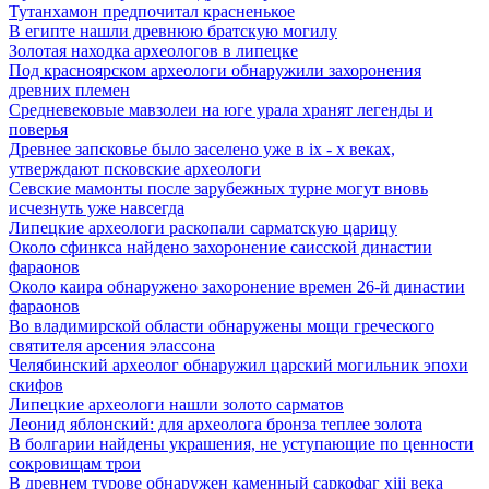
Тутанхамон предпочитал красненькое
В египте нашли древнюю братскую могилу
Золотая находка археологов в липецке
Под красноярском археологи обнаружили захоронения
древних племен
Средневековые мавзолеи на юге урала хранят легенды и
поверья
Древнее запсковье было заселено уже в ix - x веках,
утверждают псковские археологи
Севские мамонты после зарубежных турне могут вновь
исчезнуть уже навсегда
Липецкие археологи раскопали сарматскую царицу
Около сфинкса найдено захоронение саисской династии
фараонов
Около каира обнаружено захоронение времен 26-й династии
фараонов
Во владимирской области обнаружены мощи греческого
святителя арсения элассона
Челябинский археолог обнаружил царский могильник эпохи
скифов
Липецкие археологи нашли золото сарматов
Леонид яблонский: для археолога бронза теплее золота
В болгарии найдены украшения, не уступающие по ценности
сокровищам трои
В древнем турове обнаружен каменный саркофаг xiii века