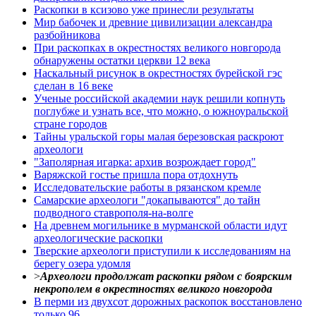
Раскопки в ксизово уже принесли результаты
Мир бабочек и древние цивилизации александра
разбойникова
При раскопках в окрестностях великого новгорода
обнаружены остатки церкви 12 века
Наскальный рисунок в окрестностях бурейской гэс
сделан в 16 веке
Ученые российской академии наук решили копнуть
поглубже и узнать все, что можно, о южноуральской
стране городов
Тайны уральской горы малая березовская раскроют
археологи
"Заполярная игарка: архив возрождает город"
Варяжской гостье пришла пора отдохнуть
Исследовательские работы в рязанском кремле
Самарские археологи "докапываются" до тайн
подводного ставрополя-на-волге
На древнем могильнике в мурманской области идут
археологические раскопки
Тверские археологи приступили к исследованиям на
берегу озера удомля
>
Археологи продолжат раскопки рядом с боярским
некрополем в окрестностях великого новгорода
В перми из двухсот дорожных раскопок восстановлено
только 96