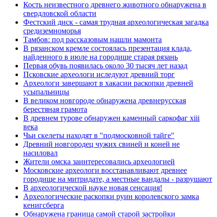
Кость неизвестного древнего животного обнаружена в
свердловской области
Фестский диск - самая трудная археологическая загадка
средиземноморья
Тамбов: под рассказовым нашли мамонта
В рязанском кремле состоялась презентация клада,
найденного в июле на городище старая рязань
Первая обувь появилась около 30 тысяч лет назад
Псковские археологи иследуют древний торг
Археологи завершают в хакасии раскопки древней
усыпальницы
В великом новгороде обнаружена древнерусская
берестяная грамота
В древнем турове обнаружен каменный саркофаг xiii
века
Чьи скелеты находят в "подмосковной тайге"
Древний новгородец чужих свиней и коней не
насиловал
Жители омска заинтересовались археологией
Московские археологи восстанавливают древнее
городище на митридате, а местные вандалы - разрушают
В археологической науке новая сенсация!
Археологические раскопки руин королевского замка
кенигсберга
Обнаружена граница самой старой застройки