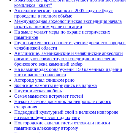
комплекса "квант"
Археологические раскопки в 2005 году не будут
проведены в полном объёме
Международная археологическая экспедиция начала
искать на южном урале сенсации
На ямале усилят меры по охране исторических
памятников
Группа археологов начнет изучение древнего города в
челябинской области
Английские, американские и челябинские археологи
организуют совместную экспедицию в поселение
бронзового века каменный амбар
На кавминводах обнаружены 150 каменных изделий
эпохи раннего палеолита
Астероид упал слишком рано
Брянские мамонты вернулись из парижа
Плутоническая любовь
Семья мамонтов встречает гостей
Начало 7 сезона раскопок на некрополе старого
ставрополя
Подводный культурный слой в великом новгороде
возможно будет взят под охрану
Новгородские аквалангисты отложили поиски
памятника александру второму