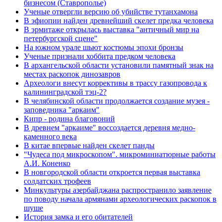
бизнесом (Ставрополье)
Ученые отвергли версию об убийстве тутанхамона
В эфиопии найден древнейший скелет предка человека
В эрмитаже открылась выставка "античный мир на
петербургской сцене"
На южном урале шьют костюмы эпохи бронзы
Ученые признали хоббита предком человека
В архангельской области установили памятный знак на
местах раскопок динозавров
Археологи внесут коррективы в трассу газопровода к
калининградской тэц-2?
В челябинской области продолжается создание музея -
заповедника "аркаим"
Кипр - родина благовоний
В древнем "аркаиме" воссоздается деревня медно-
каменного века
В китае впервые найден скелет панды
"Чудеса под микроскопом". микроминиатюрные работы
А.И. Коненко
В новгородской области откроется первая выставка
солдатских трофеев
Минкультуры азеpбайджана распространило заявление
по поводу начала аpмянами археологических раскопок в
шуше
История замка и его обитателей