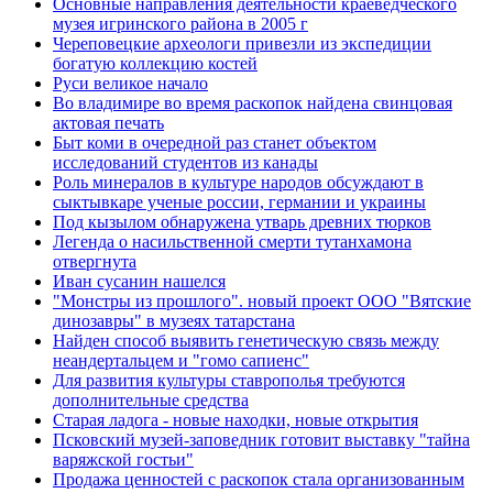
Основные направления деятельности краеведческого
музея игринского района в 2005 г
Череповецкие археологи привезли из экспедиции
богатую коллекцию костей
Руси великое начало
Во владимире во время раскопок найдена свинцовая
актовая печать
Быт коми в очередной раз станет объектом
исследований студентов из канады
Роль минералов в культуре народов обсуждают в
сыктывкаре ученые россии, германии и украины
Под кызылом обнаружена утварь древних тюрков
Легенда о насильственной смерти тутанхамона
отвергнута
Иван сусанин нашелся
"Монстры из прошлого". новый проект ООО "Вятские
динозавры" в музеях татарстана
Найден способ выявить генетическую связь между
неандертальцем и "гомо сапиенс"
Для развития культуры ставрополья требуются
дополнительные средства
Старая ладога - новые находки, новые открытия
Псковский музей-заповедник готовит выставку "тайна
варяжской гостьи"
Продажа ценностей с раскопок стала организованным