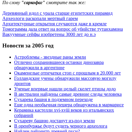
По слову
"саркофаг"
смотрите так же:
Деревянный идол с урала старше египетских пирамид
Археологи раскопали мертвый гарем
Архитектурные открытия случаются даже в кремле
Томограмма дала ответ на вопрос об убийстве тутанхамона
Вакуумные сейфы изобретены 3000 лет до н.э
Новости за 2005 год
Астроблемы - звездные раны земли
Отлично сохранившиеся останки динозавра
обнаружили в аргентине
Окаменелые отпечатки стоп с прошлым в 20.000 лет
Голландские учены обнаружили массовую могилу
дронтов
Ученые впервые нашли целый скелет птицы додо
В австралии найдены самые древние следы человека
Сухарева башня в подземном переходе
Еще одна необычная пещера обнаружена в мармарисе
Керамика кастелли xvi-xviii веков из итальянских
собраний
Сухареву башню достанут из-под земли
В оренбуржье будут судить черного археолога
Найден райцентр древней руси?