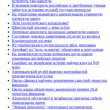
исчезнуть уже навсегда
В великом новгороде российские и зарубежные ученые
займутся истоками русской государственности
На территории можайского кремля нашли старинную
греческую икону
Дети геологического катаклизма?
Шерстистый носорог с реки осетр
Липецкие археологи раскопали сарматскую царицу
Состояние донских памятников отследят из космоса
Кладоискатели xxi века
Из уланбаторского музея пропало яйцо динозавра
Артефакт из "кода да винчи" обнаружен в иерусалиме
На знаменитом острове робинзона крузо нашли
сокровища английских пиратов
Guardian: на чилийском острове найден клад на $10
млрд
Американский музей вывозил контрабандой
произведения искусства
Около сфинкса найдено захоронение саисской династии
фараонов
Около каира обнаружено захоронение времен 26-й
династии фараонов
Археологи обсуждают в челябинске причины гибели
цивилизации ариев
"Черные археологи" уничтожают исторические