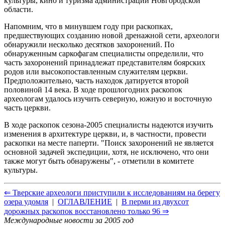
культуры, кино и туризма администрации Новгородской
области.
Напомним, что в минувшем году при раскопках,
предшествующих созданию новой дренажной сети, археологи
обнаружили несколько десятков захоронений. По
обнаруженным саркофагам специалисты определили, что
часть захоронений принадлежат представителям боярских
родов или высокопоставленным служителям церкви.
Предположительно, часть находок датируется второй
половиной 14 века. В ходе прошлогодних раскопок
археологам удалось изучить северную, южную и восточную
часть церкви.
В ходе раскопок сезона-2005 специалисты надеются изучить
изменения в архитектуре церкви, и, в частности, провести
раскопки на месте паперти. "Поиск захоронений не является
основной задачей экспедиции, хотя, не исключено, что они
также могут быть обнаружены", - отметили в комитете
культуры.
⇐ Тверские археологи приступили к исследованиям на берегу
озера удомля
|
ОГЛАВЛЕНИЕ
|
В перми из двухсот
дорожных раскопок восстановлено только 96 ⇒
Международные новости за 2005 год