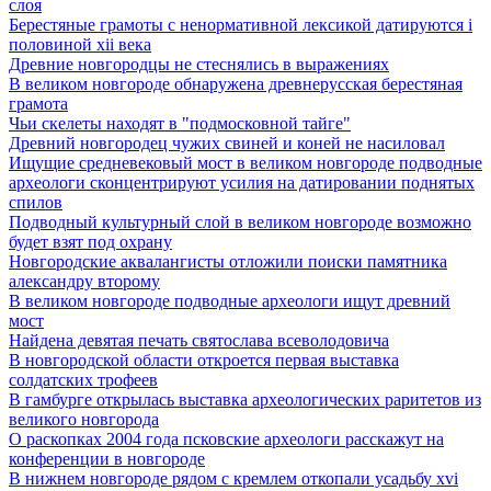
слоя
Берестяные грамоты с ненормативной лексикой датируются i
половиной xii века
Древние новгородцы не стеснялись в выражениях
В великом новгороде обнаружена древнерусская берестяная
грамота
Чьи скелеты находят в "подмосковной тайге"
Древний новгородец чужих свиней и коней не насиловал
Ищущие средневековый мост в великом новгороде подводные
археологи сконцентрируют усилия на датировании поднятых
спилов
Подводный культурный слой в великом новгороде возможно
будет взят под охрану
Новгородские аквалангисты отложили поиски памятника
александру второму
В великом новгороде подводные археологи ищут древний
мост
Найдена девятая печать святослава всеволодовича
В новгородской области откроется первая выставка
солдатских трофеев
В гамбурге открылась выставка археологических раритетов из
великого новгорода
О раскопках 2004 года псковские археологи расскажут на
конференции в новгороде
В нижнем новгороде рядом с кремлем откопали усадьбу xvi