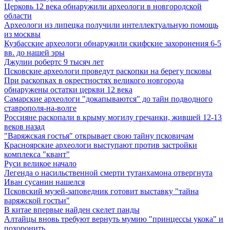
Церковь 12 века обнаружили археологи в новгородской
области
Археологи из липецка получили интеллектуальную помощь
из москвы
Кузбасские археологи обнаружили скифские захоронения 6-5
вв. до нашей эры
Джулии робертс 9 тысяч лет
Псковские археологи проведут раскопки на берегу псковы
При раскопках в окрестностях великого новгорода
обнаружены остатки церкви 12 века
Самарские археологи "докапываются" до тайн подводного
ставрополя-на-волге
Россияне раскопали в крыму могилу гречанки, жившей 12-13
веков назад
"Варяжская гостья" открывает свою тайну псковичам
Красноярские археологи выступают против застройки
комплекса "квант"
Руси великое начало
Легенда о насильственной смерти тутанхамона отвергнута
Иван сусанин нашелся
Псковский музей-заповедник готовит выставку "тайна
варяжской гостьи"
В китае впервые найден скелет панды
Алтайцы вновь требуют вернуть мумию "принцессы укока" и
похоронить