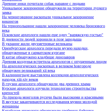
Древние инки почитали собак наравне с людьми
Уникальное захоронение обнаружили на территории луцкого
замка
На черниговщине раскопали уникальное захоронение
викингов
На тернопольщине нашли захоронение человека бронзового
века
Псковские археологи нашли еще одну "варяжскую гостью"
В дневности людей хоронили в позе зародыша
В украине жили двухметровые великаны
Оренбургские археологи передали музею находки,
обнаруженные в сарматском кургане
В китае обнаружено кладбище динозавров
Древняя колдунья встретила археологов с опущенным лицом
Hа археологических раскопках в великом hовгороде
обнаружен реликварий xii века
В калининграде выставлена коллекция археологических
находок xiii-xiv веков
В грузии археологи обнаружили два древних храма
Курские археологи изучили технологию строительства
крепостей
До прихода монголов русичи были высокими и красивыми
В якутске заканчиваются исследования мумии молодой
женщины
Китайские археологи обнаружили гробницу бабушки