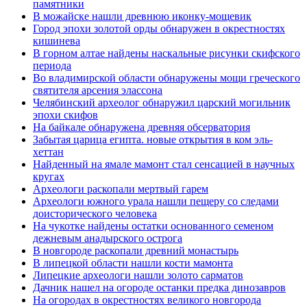
памятники
В можайске нашли древнюю иконку-мощевик
Город эпохи золотой орды обнаружен в окрестностях
кишинева
В горном алтае найдены наскальные рисунки скифского
периода
Во владимирской области обнаружены мощи греческого
святителя арсения элассона
Челябинский археолог обнаружил царский могильник
эпохи скифов
На байкале обнаружена древняя обсерватория
Забытая царица египта. новые открытия в ком эль-
хеттан
Найденный на ямале мамонт стал сенсацией в научных
кругах
Археологи раскопали мертвый гарем
Археологи южного урала нашли пещеру со следами
доисторического человека
На чукотке найдены остатки основанного семеном
дежневым анадырского острога
В новгороде раскопали древний монастырь
В липецкой области нашли кости мамонта
Липецкие археологи нашли золото сарматов
Дачник нашел на огороде останки предка динозавров
На огородах в окрестностях великого новгорода