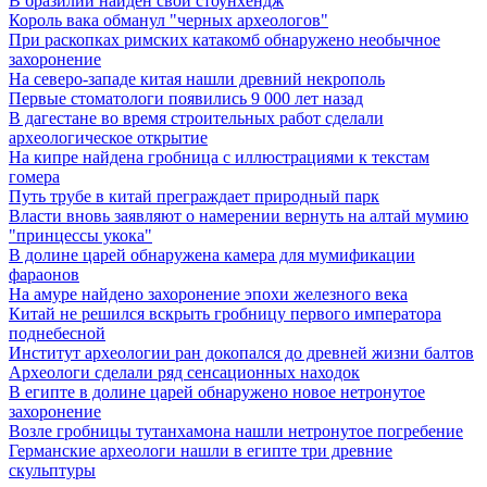
В бразилии найден свой стоунхендж
Король вака обманул "черных археологов"
При раскопках римских катакомб обнаружено необычное
захоронение
На северо-западе китая нашли древний некрополь
Первые стоматологи появились 9 000 лет назад
В дагестане во время строительных работ сделали
археологическое открытие
На кипре найдена гробница с иллюстрациями к текстам
гомера
Путь трубе в китай преграждает природный парк
Власти вновь заявляют о намерении вернуть на алтай мумию
"принцессы укока"
В долине царей обнаружена камера для мумификации
фараонов
На амуре найдено захоронение эпохи железного века
Китай не решился вскрыть гробницу первого императора
поднебесной
Институт археологии ран докопался до древней жизни балтов
Археологи сделали ряд сенсационных находок
В египте в долине царей обнаружено новое нетронутое
захоронение
Возле гробницы тутанхамона нашли нетронутое погребение
Германские археологи нашли в египте три древние
скульптуры