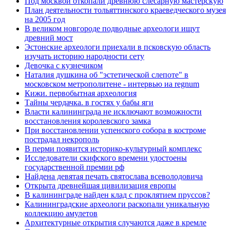
Под москвой откопали древнюю слесарную мастерскую
План деятельности тольяттинского краеведческого музея
на 2005 год
В великом новгороде подводные археологи ищут
древний мост
Эстонские археологи приехали в псковскую область
изучать историю народности сету
Девочка с кузнечиком
Наталия душкина об "эстетической слепоте" в
московском метрополитене - интервью иа regnum
Кижи. первобытная археология
Тайны чердачка. в гостях у бабы яги
Власти калининграда не исключают возможности
восстановления королевского замка
При восстановлении успенского собора в костроме
пострадал некрополь
В перми появится историко-культурный комплекс
Исследователи скифского времени удостоены
государственной премии рф
Найдена девятая печать святослава всеволодовича
Открыта древнейшая цивилизация европы
В калининграде найден клад с проклятием пруссов?
Калининградские археологи раскопали уникальную
коллекцию амулетов
Архитектурные открытия случаются даже в кремле