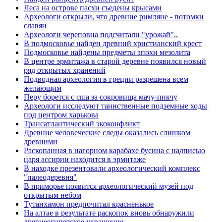
Леса на острове пасхи съедены крысами
Археологи открыли, что древние римляне - потомки
славян
Археологи череповца подсчитали "урожай"..
В подмосковье найден древний христианский крест
Подмосковье найдены предметы эпохи мезолита
В центре эрмитажа в старой деревне появился новый
ряд открытых хранений
Подводная археология в греции разрешена всем
желающим
Перу борется с сша за сокровища мачу-пикчу
Археологи исследуют таинственные подземные ходы
под центром харькова
Трансатлантический экоконфликт
Древние человеческие следы оказались слишком
древними
Раскопанная в нагорном карабахе бусина с надписью
царя ассирии находится в эрмитаже
В находке презентовали археологический комплекс
"палеодеревня"
В приморье появится археологический музей под
открытым небом
Тутанхамон предпочитал красненькое
На алтае в результате раскопок вновь обнаружили
древнеегипетское украшение