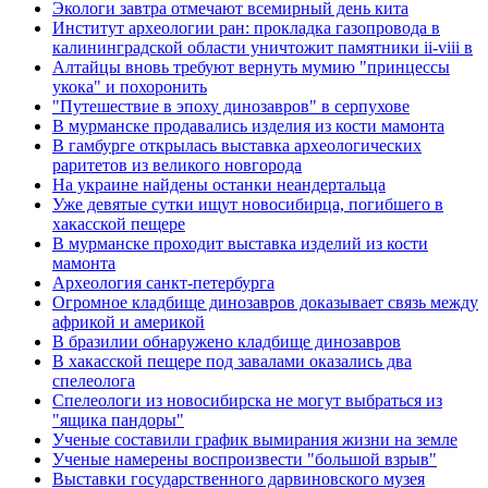
Экологи завтра отмечают всемирный день кита
Институт археологии ран: прокладка газопровода в
калининградской области уничтожит памятники ii-viii в
Алтайцы вновь требуют вернуть мумию "принцессы
укока" и похоронить
"Путешествие в эпоху динозавров" в серпухове
В мурманске продавались изделия из кости мамонта
В гамбурге открылась выставка археологических
раритетов из великого новгорода
На украине найдены останки неандертальца
Уже девятые сутки ищут новосибирца, погибшего в
хакасской пещере
В мурманске проходит выставка изделий из кости
мамонта
Археология санкт-петербурга
Огромное кладбище динозавров доказывает связь между
африкой и америкой
В бразилии обнаружено кладбище динозавров
В хакасской пещере под завалами оказались два
спелеолога
Спелеологи из новосибирска не могут выбраться из
"ящика пандоры"
Ученые составили график вымирания жизни на земле
Ученые намерены воспроизвести "большой взрыв"
Выставки государственного дарвиновского музея