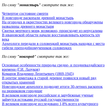
По слову
"монастырь"
смотрите так же:
Четвертое состояние смерти
В новгороде раскопали древний монастырь
На огородах в окрестностях великого новгорода обнаружены
развалины древнего монастыря
Свитки мертвого моря, возможно, происходят из иерусалима
В ивановской области начали восстанавливать крепость xiv
века
Археологи передали в соловецкий монастырь находки с места
гибели преподобномучеников соловецких
По слову
"новгород"
смотрите так же:
Основные особенности природы средне- и поздневалдайского
времени (Г.И. Лазуков)
Комаров Владимир Леонтьевич (1869-1945)
В центре эрмитажа в старой деревне появился новый ряд
открытых хранений
Новгородские археологи подводят итоги 30-летних раскопок
на рюриковом городище
В великом новгороде российские и зарубежные ученые
займутся истоками русской государственности
В великом новгороде исследовано 1,8% всего культурного