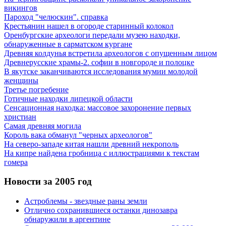
викингов
Пароход "челюскин". справка
Крестьянин нашел в огороде старинный колокол
Оренбургские археологи передали музею находки,
обнаруженные в сарматском кургане
Древняя колдунья встретила археологов с опущенным лицом
Древнерусские храмы-2. софии в новгороде и полоцке
В якутске заканчиваются исследования мумии молодой
женщины
Третье погребение
Готичные находки липецкой области
Сенсационная находка: массовое захоронение первых
христиан
Самая древняя могила
Король вака обманул "черных археологов"
На северо-западе китая нашли древний некрополь
На кипре найдена гробница с иллюстрациями к текстам
гомера
Новости за 2005 год
Астроблемы - звездные раны земли
Отлично сохранившиеся останки динозавра
обнаружили в аргентине