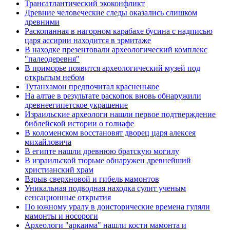
Трансатлантический экоконфликт
Древние человеческие следы оказались слишком
древними
Раскопанная в нагорном карабахе бусина с надписью
царя ассирии находится в эрмитаже
В находке презентовали археологический комплекс
"палеодеревня"
В приморье появится археологический музей под
открытым небом
Тутанхамон предпочитал красненькое
На алтае в результате раскопок вновь обнаружили
древнеегипетское украшение
Израильские археологи нашли первое подтверждение
библейской истории о голиафе
В коломенском восстановят дворец царя алексея
михайловича
В египте нашли древнюю братскую могилу
В израильской тюрьме обнаружен древнейший
христианский храм
Взрыв сверхновой и гибель мамонтов
Уникальная подводная находка сулит ученым
сенсационные открытия
По южному уралу в доисторические времена гуляли
мамонты и носороги
Археологи "аркаима" нашли кости мамонта и