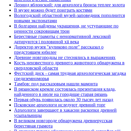
Леонид яблонский: для археолога бронза теплее золота
В музее можно будет поиграть костями
Вологодский областной музей-заповедник пополнится
новыми экспонатами
В болгарии найдены украшения, не уступающие по
ценности сокровищам трои
Берестяные грамоты с ненормативной лексикой
датируются i половиной xii века
Директор музея "куликово поле" рассказал о
предстоящем юбилее
Древние новгородцы не стеснялись в выражениях
Кость неизвестного древнего животного обнаружена в
свердловской области
Фестский диск - самая трудная археологическая загадка
средиземноморья
Тамбов: под рассказовым нашли мамонта
В рязанском кремле состоялась презентация клада,
найденного в июле на городище старая рязань
Первая обувь появилась около 30 тысяч лет назад
Псковские археологи иследуют древний торг
Археологи завершают в хакасии раскопки древней
усыпальницы
В великом новгороде обнаружена древнерусская
берестяная грамота