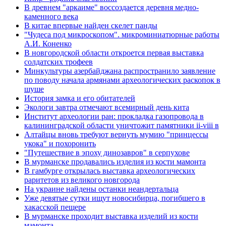
В древнем "аркаиме" воссоздается деревня медно-
каменного века
В китае впервые найден скелет панды
"Чудеса под микроскопом". микроминиатюрные работы
А.И. Коненко
В новгородской области откроется первая выставка
солдатских трофеев
Минкультуры азеpбайджана распространило заявление
по поводу начала аpмянами археологических раскопок в
шуше
История замка и его обитателей
Экологи завтра отмечают всемирный день кита
Институт археологии ран: прокладка газопровода в
калининградской области уничтожит памятники ii-viii в
Алтайцы вновь требуют вернуть мумию "принцессы
укока" и похоронить
"Путешествие в эпоху динозавров" в серпухове
В мурманске продавались изделия из кости мамонта
В гамбурге открылась выставка археологических
раритетов из великого новгорода
На украине найдены останки неандертальца
Уже девятые сутки ищут новосибирца, погибшего в
хакасской пещере
В мурманске проходит выставка изделий из кости
мамонта