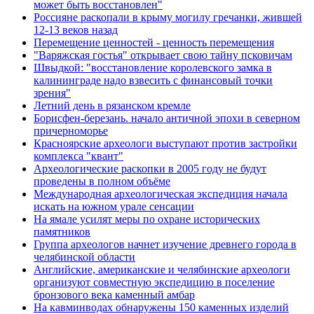
может быть восстановлен"
Россияне раскопали в крыму могилу гречанки, жившей
12-13 веков назад
Перемещение ценностей - ценность перемещения
"Варяжская гостья" открывает свою тайну псковичам
Швыдкой: "восстановление королевского замка в
калининграде надо взвесить с финансовый точки
зрения"
Летний день в рязанском кремле
Борисфен-березань. начало античной эпохи в северном
причерноморье
Красноярские археологи выступают против застройки
комплекса "квант"
Археологические раскопки в 2005 году не будут
проведены в полном объёме
Международная археологическая экспедиция начала
искать на южном урале сенсации
На ямале усилят меры по охране исторических
памятников
Группа археологов начнет изучение древнего города в
челябинской области
Английские, американские и челябинские археологи
организуют совместную экспедицию в поселение
бронзового века каменный амбар
На кавминводах обнаружены 150 каменных изделий