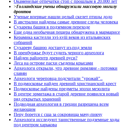
Окаменелые отпечатки стоп с прошлым в 20.000 лет
>
Голландские учены обнаружили массовую могилу
дронтов
Ученые впервые нашли целый скелет птицы додо
В австралии найдены самые древние следы человека
Сухарева башня в подземном переходе
Еще одна необычная пещера обнаружена в мармарисе
Керамика кастелли xvi-xviii веков из итальянских
собраний
Сухареву башню достанут из-под земли
В оренбуржье будут судить черного археолога
Найден райцентр древней руси?
Леса на острове пасхи съедены крысами
Археологи открыли, что древние римляне - потомки
славян
Археологи череповца подсчитали "урожай"..
В подмосковье найден древний христианский крест
Подмосковье найдены предметы эпохи мезолита
В центре эрмитажа в старой деревне появился новый
ряд открытых хранений
Подводная археология в греции разрешена всем
желающим
Перу борется с сша за сокровища мачу-пикчу
Археологи исследуют таинственные подземные ходы
под центром харькова