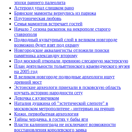
эпохи раннего палеолита
Астероид упал слишком рано
Брянские мамонты вернулись из парижа
Плутоническая любовь
Семья мамонтов встречает гостей
Начало 7 сезона раскопок на некрополе старого
ставрополя
Подводный культурный слой в великом новгороде
возможно будет взят под охрану
Новгородские аквалангисты отложили поиски
памятника александру второму
Под москвой откопали древнюю слесарную мастерскую
План деятельности тольяттинского краеведческого музея
на 2005 год
В великом новгороде подводные археологи ищут
древний мост
Эстонские археологи приехали в псковскую область
изучать историю народности сету
Девочка с кузнечиком
Наталия душкина об "эстетической слепоте" в
московском метрополитене - интервью иа regnum
Кижи. первобытная археология
Тайны чердачка. в гостях у бабы яги
Власти калининграда не исключают возможности
восстановления королевского замка