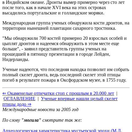
в Индийском океане. Дронты вымер примерно через сто лет
после того, как в начале XVI века на этих островах
высадились португальские и голландские моряки.
Международная группа ученых обнаружила кости дронтов, на
территории нынешней плантации сахарного тростника.
"Мы обнаружили 700 костей примерно 20 взрослых особей и
цыплят дронтов и надеемся обнаружить в этом месте еще
больше", - заявил представитель группы ученых на
прошедшей в пятницу презентации в городе Лейден,
Нидерланды.
Ученые надеются, что последняя находка позволит им собрать
полный скелет дронта, ведь последний скелет этой птицы
погиб в результате пожара в Оксфордском музее, в 1755 году.
⇐ Окаменелые отпечатки стоп с прошлым в 20.000 лет
|
ОГЛАВЛЕНИЕ
|
Ученые впервые нашли целый скелет
птицы додо ⇒
Международные новости за 2005 год
По слову
"могила"
смотрите так же:
Археологическая характеристика мустьерской эпохи (М.Д.