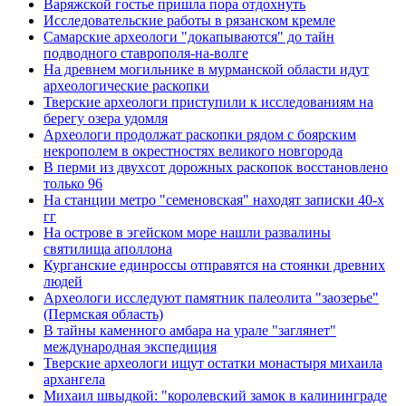
Варяжской гостье пришла пора отдохнуть
Исследовательские работы в рязанском кремле
Самарские археологи "докапываются" до тайн
подводного ставрополя-на-волге
На древнем могильнике в мурманской области идут
археологические раскопки
Тверские археологи приступили к исследованиям на
берегу озера удомля
Археологи продолжат раскопки рядом с боярским
некрополем в окрестностях великого новгорода
В перми из двухсот дорожных раскопок восстановлено
только 96
На станции метро "семеновская" находят записки 40-х
гг
На острове в эгейском море нашли развалины
святилища аполлона
Курганские единроссы отправятся на стоянки древних
людей
Археологи исследуют памятник палеолита "заозерье"
(Пермская область)
В тайны каменного амбара на урале "заглянет"
международная экспедиция
Тверские археологи ищут остатки монастыря михаила
архангела
Михаил швыдкой: "королевский замок в калининграде