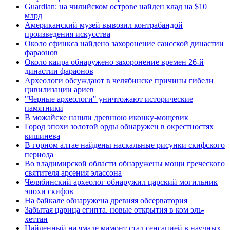
Guardian: на чилийском острове найден клад на $10
млрд
Американский музей вывозил контрабандой
произведения искусства
Около сфинкса найдено захоронение саисской династии
фараонов
Около каира обнаружено захоронение времен 26-й
династии фараонов
Археологи обсуждают в челябинске причины гибели
цивилизации ариев
"Черные археологи" уничтожают исторические
памятники
В можайске нашли древнюю иконку-мощевик
Город эпохи золотой орды обнаружен в окрестностях
кишинева
В горном алтае найдены наскальные рисунки скифского
периода
Во владимирской области обнаружены мощи греческого
святителя арсения элассона
Челябинский археолог обнаружил царский могильник
эпохи скифов
На байкале обнаружена древняя обсерватория
Забытая царица египта. новые открытия в ком эль-
хеттан
Найденный на ямале мамонт стал сенсацией в научных