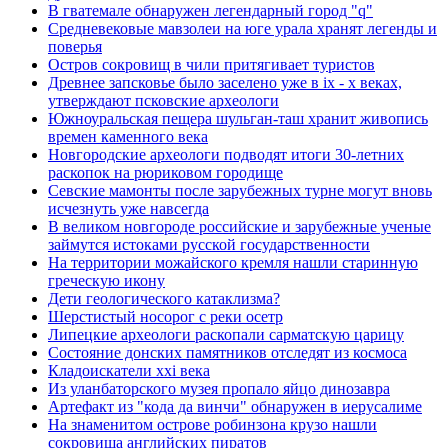
В гватемале обнаружен легендарный город "q"
Средневековые мавзолеи на юге урала хранят легенды и
поверья
Остров сокровищ в чили притягивает туристов
Древнее запсковье было заселено уже в ix - x веках,
утверждают псковские археологи
Южноуральская пещера шульган-таш хранит живопись
времен каменного века
Новгородские археологи подводят итоги 30-летних
раскопок на рюриковом городище
Севские мамонты после зарубежных турне могут вновь
исчезнуть уже навсегда
В великом новгороде российские и зарубежные ученые
займутся истоками русской государственности
На территории можайского кремля нашли старинную
греческую икону
Дети геологического катаклизма?
Шерстистый носорог с реки осетр
Липецкие археологи раскопали сарматскую царицу
Состояние донских памятников отследят из космоса
Кладоискатели xxi века
Из уланбаторского музея пропало яйцо динозавра
Артефакт из "кода да винчи" обнаружен в иерусалиме
На знаменитом острове робинзона крузо нашли
сокровища английских пиратов