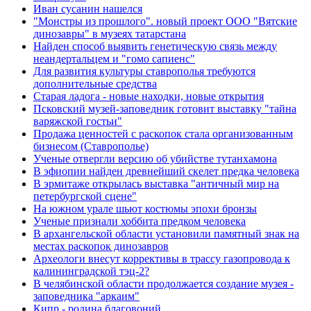
Иван сусанин нашелся
"Монстры из прошлого". новый проект ООО "Вятские
динозавры" в музеях татарстана
Найден способ выявить генетическую связь между
неандертальцем и "гомо сапиенс"
Для развития культуры ставрополья требуются
дополнительные средства
Старая ладога - новые находки, новые открытия
Псковский музей-заповедник готовит выставку "тайна
варяжской гостьи"
Продажа ценностей с раскопок стала организованным
бизнесом (Ставрополье)
Ученые отвергли версию об убийстве тутанхамона
В эфиопии найден древнейший скелет предка человека
В эрмитаже открылась выставка "античный мир на
петербургской сцене"
На южном урале шьют костюмы эпохи бронзы
Ученые признали хоббита предком человека
В архангельской области установили памятный знак на
местах раскопок динозавров
Археологи внесут коррективы в трассу газопровода к
калининградской тэц-2?
В челябинской области продолжается создание музея -
заповедника "аркаим"
Кипр - родина благовоний