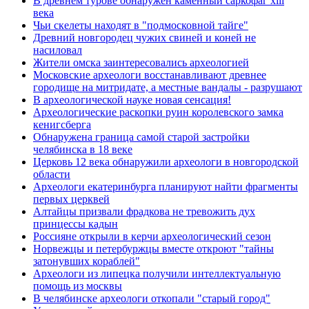
В древнем турове обнаружен каменный саркофаг xiii
века
Чьи скелеты находят в "подмосковной тайге"
Древний новгородец чужих свиней и коней не
насиловал
Жители омска заинтересовались археологией
Московские археологи восстанавливают древнее
городище на митридате, а местные вандалы - разрушают
В археологической науке новая сенсация!
Археологические раскопки руин королевского замка
кенигсберга
Обнаружена граница самой старой застройки
челябинска в 18 веке
Церковь 12 века обнаружили археологи в новгородской
области
Археологи екатеринбурга планируют найти фрагменты
первых церквей
Алтайцы призвали фрадкова не тревожить дух
принцессы кадын
Россияне открыли в керчи археологический сезон
Норвежцы и петербуржцы вместе откроют "тайны
затонувших кораблей"
Археологи из липецка получили интеллектуальную
помощь из москвы
В челябинске археологи откопали "старый город"