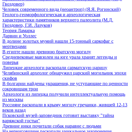
Гвоздовер)
Человек современного вида (неоантроп) (Я.Я. Рогинский)
Геолого-геоморфологическая и археологическая
характеристики памятников верхнего палеолита (М.Д.
Гвоздовер, Г.И. Лазуков)
Теория Ламарка
Дарвин и Уоллес
В долине золотых мумий нашли 15-тонный саркофаг с
мертвецами
В египте нашли древнюю братскую могилу
Средневековые мавзолеи на юге урала хранят легенды и
поверья
Липецкие археологи раскопали сарматскую царицу
Челябинский археолог обнаружил царский могильник эпохи
скифов
В болгарии найдены украшения, не уступающие по ценности
сокровищам трои
Археологи из липецка получили интеллектуальную помощь
из москвы
Россияне раскопали в крыму могилу гречанки, жившей 12-13
веков назад
Псковский музей-заповедник готовит выставку "тайна
варяжской гостьи"
Древние инки почитали собак наравне с людьми
На черниговщине раскопали уникальное захоронение