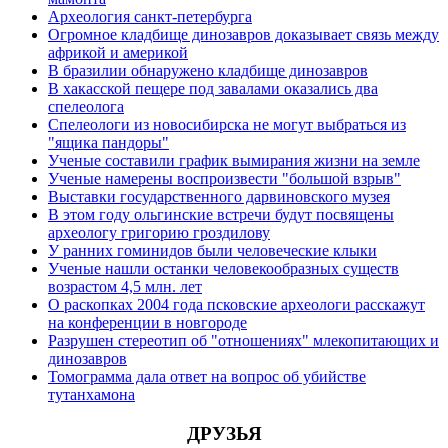
Археология санкт-петербурга
Огромное кладбище динозавров доказывает связь между
африкой и америкой
В бразилии обнаружено кладбище динозавров
В хакасской пещере под завалами оказались два
спелеолога
Спелеологи из новосибирска не могут выбраться из
"ящика пандоры"
Ученые составили график вымирания жизни на земле
Ученые намерены воспроизвести "большой взрыв"
Выставки государственного дарвиновского музея
В этом году ольгинские встречи будут посвящены
археологу григорию гроздилову
У ранних гоминидов были человеческие клыки
Ученые нашли останки человекообразных существ
возрастом 4,5 млн. лет
О раскопках 2004 года псковские археологи расскажут
на конференции в новгороде
Разрушен стереотип об "отношениях" млекопитающих и
динозавров
Томограмма дала ответ на вопрос об убийстве
тутанхамона
ДРУЗЬЯ