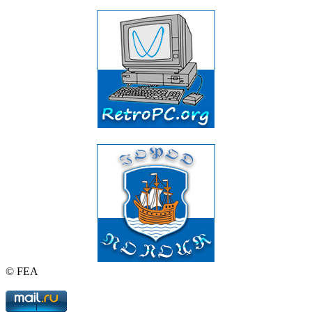
© FEA