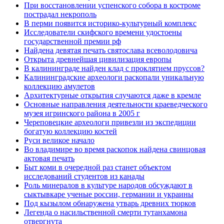
При восстановлении успенского собора в костроме
пострадал некрополь
В перми появится историко-культурный комплекс
Исследователи скифского времени удостоены
государственной премии рф
Найдена девятая печать святослава всеволодовича
Открыта древнейшая цивилизация европы
В калининграде найден клад с проклятием пруссов?
Калининградские археологи раскопали уникальную
коллекцию амулетов
Архитектурные открытия случаются даже в кремле
Основные направления деятельности краеведческого
музея игринского района в 2005 г
Череповецкие археологи привезли из экспедиции
богатую коллекцию костей
Руси великое начало
Во владимире во время раскопок найдена свинцовая
актовая печать
Быт коми в очередной раз станет объектом
исследований студентов из канады
Роль минералов в культуре народов обсуждают в
сыктывкаре ученые россии, германии и украины
Под кызылом обнаружена утварь древних тюрков
Легенда о насильственной смерти тутанхамона
отвергнута