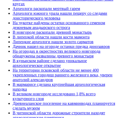
кругах
Археологи раскопали мертвый гарем
Археологи южного урала нашли пещеру со следами
доисторического человека
На чукотке найдены остатки основанного семеном
дежневым анадырского острога
В новгороде раскопали древний монастырь
В липецкой области нашли кости мамонта
Липецкие археологи нашли золото сарматов
Дачник нашел на огороде останки предка динозавров
На огородах в окрестностях великого новгорода
обнаружены развалины древнего монастыря
В куньиском районе сделано уникальное
археологическое открытие
На территории псковской области не менее 400
укрепленных городищ раннего железного века, уверен
анатолий александров
В мармарисе сделана крупнейшая археологическая
находка
В великом новгороде исследовано 1,8% всего
культурного слоя
Древнеаланское поселение на кавминводах планируется
сделать музеем
В читинской области дорожные строители находят
археологические памятники