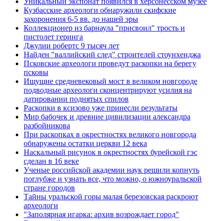
Уникальный экспонат появился в херсонесском музее
Кузбасские археологи обнаружили скифские
захоронения 6-5 вв. до нашей эры
Коллекционер из барнаула "присвоил" трость и
пистолет геринга
Джулии робертс 9 тысяч лет
Найден "валлийский след" строителей стоунхенджа
Псковские археологи проведут раскопки на берегу
псковы
Ищущие средневековый мост в великом новгороде
подводные археологи сконцентрируют усилия на
датировании поднятых спилов
Раскопки в ксизово уже принесли результаты
Мир бабочек и древние цивилизации александра
разбойникова
При раскопках в окрестностях великого новгорода
обнаружены остатки церкви 12 века
Наскальный рисунок в окрестностях бурейской гэс
сделан в 16 веке
Ученые российской академии наук решили копнуть
поглубже и узнать все, что можно, о южноуральской
стране городов
Тайны уральской горы малая березовская раскроют
археологи
"Заполярная игарка: архив возрождает город"