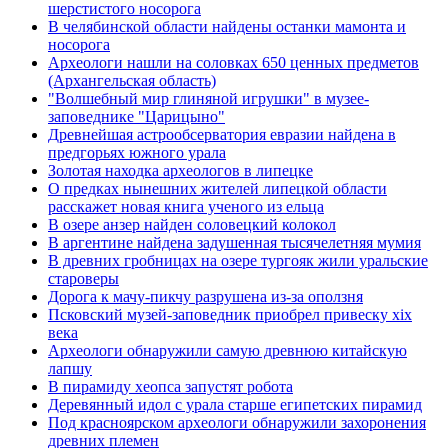
шерстистого носорога
В челябинской области найдены останки мамонта и
носорога
Археологи нашли на соловках 650 ценных предметов
(Архангельская область)
"Волшебный мир глиняной игрушки" в музее-
заповеднике "Царицыно"
Древнейшая астрообсерватория евразии найдена в
предгорьях южного урала
Золотая находка археологов в липецке
О предках нынешних жителей липецкой области
расскажет новая книга ученого из ельца
В озере анзер найден соловецкий колокол
В аргентине найдена задушенная тысячелетняя мумия
В древних гробницах на озере тургояк жили уральские
староверы
Дорога к мачу-пикчу разрушена из-за оползня
Псковский музей-заповедник приобрел привеску xix
века
Археологи обнаружили самую древнюю китайскую
лапшу
В пирамиду хеопса запустят робота
Деревянный идол с урала старше египетских пирамид
Под красноярском археологи обнаружили захоронения
древних племен