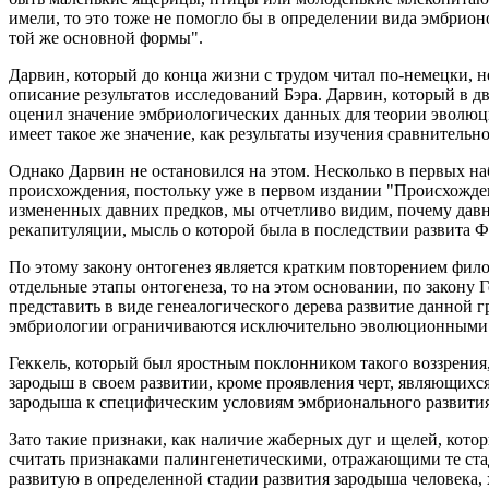
имели, то это тоже не помогло бы в определении вида эмбрион
той же основной формы".
Дарвин, который до конца жизни с трудом читал по-немецки, не
описание результатов исследований Бэра. Дарвин, который в
оценил значение эмбриологических данных для теории эволюци
имеет такое же значение, как результаты изучения сравнитель
Однако Дарвин не остановился на этом. Несколько в первых наб
происхождения, постольку уже в первом издании "Происхожден
измененных давних предков, мы отчетливо видим, почему дав
рекапитуляции, мысль о которой была в последствии развита Ф
По этому закону онтогенез является кратким повторением фило
отдельные этапы онтогенеза, то на этом основании, по закону
представить в виде генеалогического дерева развитие данной 
эмбриологии ограничиваются исключительно эволюционными ис
Геккель, который был яростным поклонником такого воззрения,
зародыш в своем развитии, кроме проявления черт, являющихс
зародыша к специфическим условиям эмбрионального развития,
Зато такие признаки, как наличие жаберных дуг и щелей, кото
считать признаками палингенетическими, отражающими те ста
развитую в определенной стадии развития зародыша человека, х