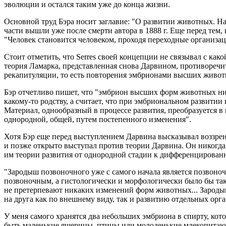
эволюции и остался таким уже до конца жизни.
Основной труд Бэра носит заглавие: "О развитии животных. На
части вышли уже после смерти автора в 1888 г. Еще перед тем,
"Человек становится человеком, проходя переходные организац
Стоит отметить, что Serres своей концепции не связывал с ка
теория Ламарка, представленная снова Дарвином, противоречит
рекапитуляции, то есть повторения эмбрионами высших живо
Бэр отчетливо пишет, что "эмбрион высших форм животных ник
какому-то родству, а считает, что при эмбриональном развити
Материал, однообразный в процессе развития, преобразуется в
однородной, общей, путем постепенного изменения".
Хотя Бэр еще перед выступлением Дарвина высказывал воззре
и позже открыто выступал против теории Дарвина. Он никогда
им теории развития от однородной стадии к дифференцированн
"Зародыш позвоночного уже с самого начала является позвоно
позвоночным, а гистологически и морфологически было бы та
не претерпевают никаких изменений форм животных... Зародыш
на друга как по внешнему виду, так и развитию отдельных орга
У меня самого хранятся два небольших эмбриона в спирту, котор
быть маленькие ящерицы, птицы или молоденькие млекопитающ