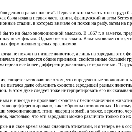
блюдения и размышления". Первая и вторая часть этого труда бы
 как была издана первая часть книги, французский анатом Serres
ионные стадии, в которых вначале он похож на рыбу, затем на 
кой бы то ни было эволюционной мыслью. В 1867 г. в заметке, п
 научным фактам. Однако не это важно. Важным является то, чт
тных форм низших зрелых организмов.
огда не похож на низшее животное, а лишь на зародыш этих фор
и вначале проявляются общие признаки, свойственные большей гр
 материал все более дифференцированный, гетерогенный. "Структ
ния, свидетельствовавшие о том, что определенные эволюционн
 не пытался даже объяснить сходства зародышей разных животны
ой. В этом духе следует тоже интерпретировать его высказыван
чным и никогда не проявляет сходства с беспозвоночным животн
к мало дифференцировано, как эмбрионы позвоночных. Поэтому
и млекопитающих, птиц, ящериц и змей, а также, вероятно, чер
нов, настолько, что эти зародыши можно различить только по их
ые я в свое время забыл снабдить этикетами, и я теперь не в со
ие, так они похожи друг на друга формой своей головы и туло