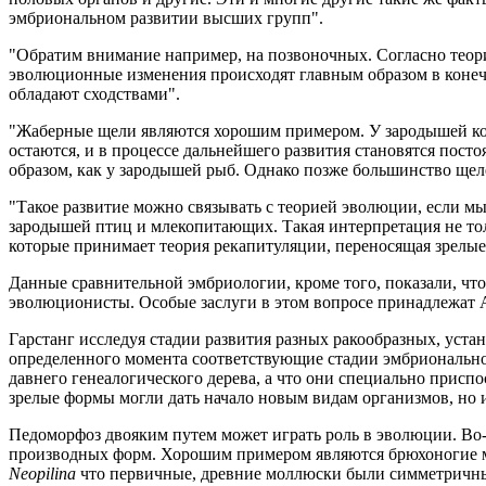
эмбриональном развитии высших групп".
"Обратим внимание например, на позвоночных. Согласно теор
эволюционные изменения происходят главным образом в конеч
обладают сходствами".
"Жаберные щели являются хорошим примером. У зародышей кос
остаются, и в процессе дальнейшего развития становятся пос
образом, как у зародышей рыб. Однако позже большинство щеле
"Такое развитие можно связывать с теорией эволюции, если м
зародышей птиц и млекопитающих. Такая интерпретация не то
которые принимает теория рекапитуляции, переносящая зрелые
Данные сравнительной эмбриологии, кроме того, показали, чт
эволюционисты. Особые заслуги в этом вопросе принадлежат А.
Гарстанг исследуя стадии развития разных ракообразных, уста
определенного момента соответствующие стадии эмбриональног
давнего генеалогического дерева, а что они специально присп
зрелые формы могли дать начало новым видам организмов, но 
Педоморфоз двояким путем может играть роль в эволюции. Во-
производных форм. Хорошим примером являются брюхоногие мо
Neopilina
что первичные, древние моллюски были симметричны