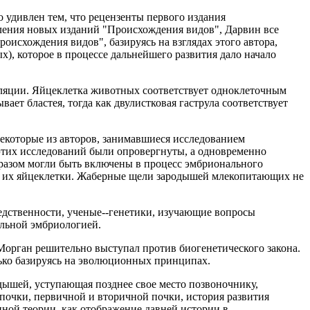
удивлен тем, что рецензенты первого издания
вления новых изданий "Происхождения видов", Дарвин все
оисхождения видов", базируясь на взглядах этого автора,
х), которое в процессе дальнейшего развития дало начало
туляции. Яйцеклетка животных соответствует одноклеточным
ет бластея, тогда как двулистковая гаструла соответствует
екоторые из авторов, занимавшиеся исследованием
 этих исследований были опровергнуты, а одновременно
бразом могли быть включены в процесс эмбрионального
 и их яйцеклетки. Жаберные щели зародышей млекопитающих не
ледственности, ученые--генетики, изучающие вопросы
ельной эмбриологией.
 Морган решительно выступал против биогенетического закона.
лько базируясь на эволюционных принципах.
дышей, уступающая позднее свое место позвоночнику,
почки, первичной и вторичной почки, история развития
нной теории, как отображение давней истории в