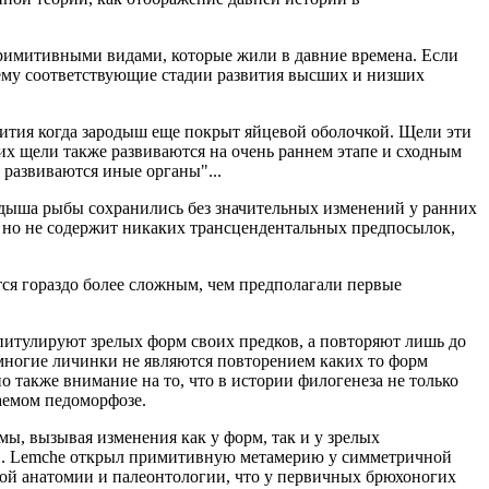
римитивными видами, которые жили в давние времена. Если
чему соответствующие стадии развития высших и низших
ития когда зародыш еще покрыт яйцевой оболочкой. Щели эти
их щели также развиваются на очень раннем этапе и сходным
 развиваются иные органы"...
родыша рыбы сохранились без значительных изменений у ранних
 но не содержит никаких трансцендентальных предпосылок,
тся гораздо более сложным, чем предполагали первые
апитулируют зрелых форм своих предков, а повторяют лишь до
 многие личинки не являются повторением каких то форм
 также внимание на то, что в истории филогенеза не только
аемом педоморфозе.
ы, вызывая изменения как у форм, так и у зрелых
.Н. Lemche открыл примитивную метамерию у симметричной
ой анатомии и палеонтологии, что у первичных брюхоногих