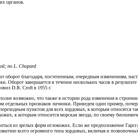
их органов.
ой; по L. Chopard
этот оборот благодаря, постепенным, очередным изменениям, на
ки. Оборот завершается в течение нескольких часов в результа
вил D.R. Croft в 1955 г.
полне возможно, что также в истории рода изменения в строени
рм отдельных признаков личинки. Приведем один пример, почерп
ь переходным пунктом для всех хордовых, к которым относятся т
кожих, к которым относится морская звезда, по своему биохим
звиться из зрелых форм иглокожих. Если же предположение Гарсг
азвитию всего огромного типа хордовых, включая и позвоночны