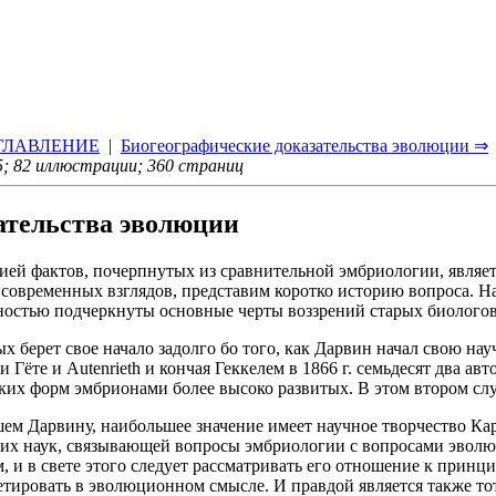
ГЛАВЛЕНИЕ
|
Биогеографические доказательства эволюции ⇒
; 82 иллюстрации; 360 страниц
ательства эволюции
ей фактов, почерпнутых из сравнительной эмбриологии, являет
овременных взглядов, представим коротко историю вопроса. Наша
ьностью подчеркнуты основные черты воззрений старых биолого
 берет свое начало задолго бо того, как Дарвин начал свою нау
и Гёте и Autenrieth и кончая Геккелем в 1866 г. семьдесят два 
зких форм эмбрионами более высоко развитых. В этом втором сл
ем Дарвину, наибольшее значение имеет научное творчество Ка
ких наук, связывающей вопросы эмбриологии с вопросами эволю
и в свете этого следует рассматривать его отношение к принц
етировать в эволюционном смысле. И правдой является также то