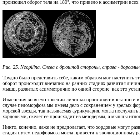
произошел оборот тела на 180°, что привело к ассиметрии всех 
Рис. 25. Neopilina. Слева с брюшной стороны, справа - дорсальн
Трудно было представить себе, каким образом мог наступить 
оборот происходит внезапно на ранних стадиях развития личин
мышц, развитых асимметрично по одной стороне, как это устано
Изменения во всем строении личинки происходят внезапно и в
случае педоморфоза мы имеем дело с сохранением у зрелых фо
морской звезды, так называемая аурикулария, могла послужит
хордовыми, скелет ее происходит из мезодермы, а мышцы игло
Никто, конечно, даже не предполагает, что хордовые могут ра
стадия путем педоформоза могла привести к эволюционному р