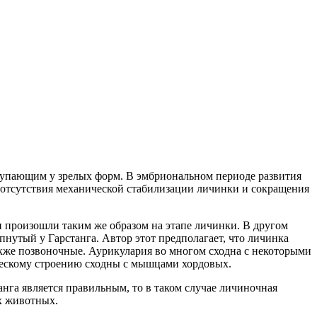
ступающим у зрелых форм. В эмбриональном периоде развития
те отсутствия механической стабилизации личинки и сокращения
и произошли таким же образом на этапе личинки. В другом
нутый у Гарстанга. Автор этот предполагает, что личинка
акже позвоночные. Аурикулария во многом сходна с некоторыми
ическому строению сходны с мышцами хордовых.
анга является правильным, то в таком случае личиночная
х животных.