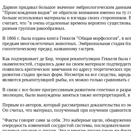
Дарвин придавал большое значение эмбриологическим данным 
"Происхождения видов" не обратили внимания именно на ту гл
больше использовал материалы и взгляды своих сторонников. В
считает, что "в очень отдаленные времена вероятно существова
разным группам ракообразных.
В 1866 г. была издана книга Геккеля "Общая морфология", в к
предкам многоклеточных животных. Эмбриональная стадия бласту
гипотетическому предку, названному гастрея.
Как подчеркивает де Бир, теория рекапитуляции Геккеля была
окаменелостей, старались даже на своем материале подтвердит
появились критические замечания по адресу теоретических п
развития стадии зрелых форм. Несмотря на все сходства, за
являются рекапитуляцией рыбы, их можно только сравнивать 
В связи с все более прогрессивным развитием генетики и раз
эволюции, были вынуждены заняться также интерпретацией, в 
Первым из авторов, который рассматривал доказательства из 
Оп считал, что материал, полученный при изучении сравнител
"Факты говорят сами за себя. Это жаберные щели, обнаруженн
очередность изменений сосудистой системы, последовательное
половых органов и другие. Эти и многие другие такие же факт