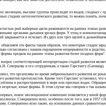
ии эволюции, высшие группы происходят из видов, сходных с п
ных стадиях онтогенетического развития, то можно понять, по
тистых рыб жаберные щели развиваются на ранних этапах разв
тоянными органами дыхания зрелых форм. У птиц и млекопитающ
й закрывается и исчезает. Из двух или трех щелей в дальнейшем
ы объясняем эти факты таким образом, что некоторые стадии за
лько согласована с нашим ощущением непрерывности и родства,
 формы предков на ранние этапы развития более поздних форм".
о вопрос соответствующей интерпретации стадий развития являе
Н. Северцову и его сотрудникам, а также Гарстангу (Garstang).
новил, что организмы во время эмбрионального развития не рек
о развития протопластов. Кроме того Гарстанг установил, что
особлены к распространению в море или пресных водах. Обращено
и незрелые, юные формы. В этом случае мы говорим о так назыв
первых, новое эволюционное изменение появляется у юной форм
ллюски. Совершенно ясно, особенно после того, как в 1957 г
ми. Совершенно ясно также, на основании данных сравнительн