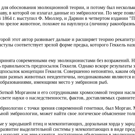
для обоснования эволюционной теории, и потому был несколько 
аву, в которой он излагал данные из эмбриологии. По мере поя
 1864 г. выступил Ф. Мюллер, и Дарвин в четвертом издании "Пр
ло зрелое животное, похожее на науплиуса (личинку ракообразны
оторой этот автор развивает дальше и расширяет теорию рекапи
лы соответствует зрелой форме предка, которого Геккель называ
 принята современными ему эволюционистами без возражений. Н
ь правильность предпосылок Геккеля. Однако вскоре результаты
редпосылок концепции Геккеля. Совершенно непонятно, каким о
родыши разных животных неидентичны, неодинаковыми являются
с образованиями, имеющими место у эмбрионов рыб.
работкой Морганом и его сотрудниками хромосомной теории нас
свете науки о наследственности, фактов, доставляемых сравнит
эмбриологии с точки зрения современной генетики, был Морган.
ьной эмбриологии, может найти свое логическое объяснение то
ые у зародышей птиц и млекопитающих, дорзальная хорда у заро
 развитие выделительной системы у млекопитающих в виде пред
ы находят, как мне кажется, достаточное объяснение в эволюцио