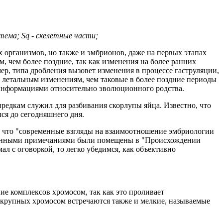
стема; Sq - скелетные части;
х организмов, но также и эмбрионов, даже на первых этапах
, чем более поздние, так как изменения на более ранних
р, типа дробления вызовет изменения в процессе гаструляции,
к летальным изменениям, чем таковые в более поздние периоды
м информациями относительно эволюционного родства.
предкам служил для разбивания скорлупы яйца. Известно, что
ся до сегодняшнего дня.
т, что "современные взгляды на взаимоотношение эмбриологии
численными примечаниями были помещены в "Происхождении
ал с оговоркой, то легко убедимся, как объективно
ие комплексов хромосом, так как это проливает
е крупных хромосом встречаются также и мелкие, называемые