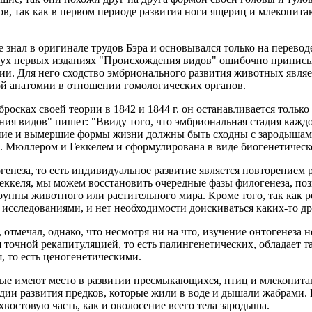
ов, так как в первом периоде развития ноги ящериц и млекопита
 знал в оригинале трудов Бэра и основывался только на переводе
 двух первых изданиях "Происхождения видов" ошибочно припис
и. Для него сходство эмбрионального развития животных являет
ной анатомии в отношении гомологических органов.
росках своей теории в 1842 и 1844 г. он останавливается только
ия видов" пишет: "Ввиду того, что эмбриональная стадия каждо
ние и вымершие формы жизни должны быть сходны с зародышами
. Мюллером и Геккелем и сформулирована в виде биогенетическо
генеза, то есть индивидуальное развитие является повторением
 Геккеля, мы можем восстановить очередные фазы филогенеза, п
группы животного или растительного мира. Кроме того, так как
следованиями, и нет необходимости доискиваться каких-то др
 отмечал, однако, что несмотря ни на что, изучение онтогенеза
я точной рекапитуляцией, то есть палингенетических, обладае
 то есть ценогенетическими.
рые имеют место в развитии пресмыкающихся, птиц и млекопитаю
дии развития предков, которые жили в воде и дышали жабрами.
востовую часть, как и оволосение всего тела зародыша.