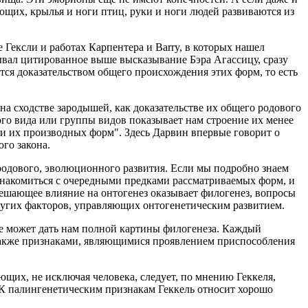
ющих, крылья и ноги птиц, руки и ноги людей развиваются из
 Гексли и работах Карпентера и Barry, в которых нашел
ывал цитированное выше высказывание Бэра Агассицу, сразу
ся доказательством общего происхождения этих форм, то есть
 на сходстве зародышей, как доказательстве их общего родового
го вида или группы видов показывает нам строение их менее
 их производных форм". Здесь Дарвин впервые говорит о
го закона.
 родового, эволюционного развития. Если мы подробно знаем
ознакомиться с очередными предками рассматриваемых форм, и
 решающее влияние на онтогенез оказывает филогенез, вопросы
угих факторов, управляющих онтогенетическим развитием.
 не может дать нам полной картины филогенеза. Каждый
т также признаками, являющимися проявлением приспособления
щих, не исключая человека, следует, по мнению Геккеля,
 К палингенетическим признакам Геккель относит хорошо