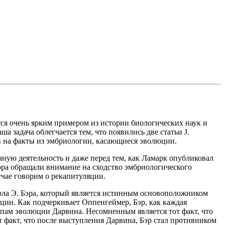
ся очень ярким примером из истории биологических наук и
 задача облегчается тем, что появились две статьи J.
в на факты из эмбриологии, касающиеся эволюции.
чную деятельность и даже перед тем, как Ламарк опубликовал
автора обращали внимание на сходство эмбриологического
учае говорим о рекапитуляции.
рла Э. Бэра, который является истинным основоположником
ции. Как подчеркивает Оппенгеймер, Бэр, как каждая
ипам эволюции Дарвина. Несомненным является тот факт, что
т факт, что после выступления Дарвина, Бэр стал противником