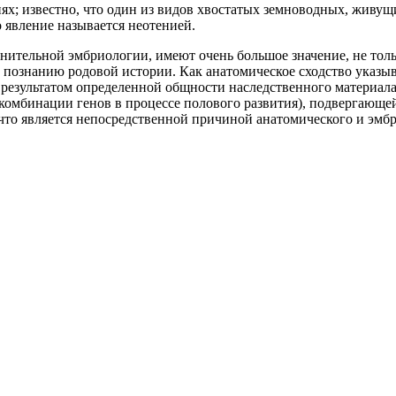
х; известно, что один из видов хвостатых земноводных, живущ
 явление называется неотенией.
нительной эмбриологии, имеют очень большое значение, не тол
познанию родовой истории. Как анатомическое сходство указывае
я результатом определенной общности наследственного материал
екомбинации генов в процессе полового развития), подвергающе
что является непосредственной причиной анатомического и эмбр