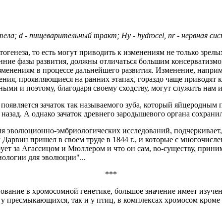
 тела; d - пищеварительный тракт; Ну - hydrocel, nr - нервная си
огенеза, то есть могут приводить к изменениям не только зрелы
анние фазы развития, должны отличаться большим консерватизмом
зменениям в процессе дальнейшего развития. Изменение, наприме
ения, проявляющиеся на ранних этапах, гораздо чаще приводят 
вными и поэтому, благодаря своему сходству, могут служить на
 появляется зачаток так называемого зуба, который яйцеродным 
азад. А однако зачаток древнего зародышевого органа сохранил
 для эволюционно-эмбриологических исследований, подчеркивае
ым Дарвин пришел в своем труде в 1844 г., и которые с много
ует за Агассицом и Мюллером и что он сам, no-существу, приним
ологии для эволюции"...
***
нование в хромосомной генетике, большое значение имеет изучен
 у пресмыкающихся, так и у птиц, в комплексах хромосом кром