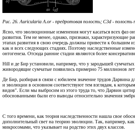
Рис. 26. Auricularia A.or - предротовая полость; С3d - полость
Ясно, что эволюционные изменения могут касаться всех фаз онт
развития. Тем не менее, однако, признаки, характеризующие р
этапах развития в свою очередь должны привести к большим и
как и всех следующих стадиях. Поэтому наследственные измен
онтогенеза. Отсюда ранние стадии являются более консервати
Hill и де Бир установили, например, что у зародышей сумчатых
живородящие сумчатые появились примерно 75 миллионов лет н
Де Бир, разбирая в связи с юбилеем значение трудов Дарвина
и эволюции в основном соответствуют тем взглядам, к котор
видов". Если мы выбросим из этого труда то, что Дарвин цитир
обоснованными были его выводы относительно значения эмбри
С того времени, как теория наследственности нашла свое обос
дополнительный свет на теорию эволюции. Так, например, как
микросомами, что указывает на родство этих двух классов.