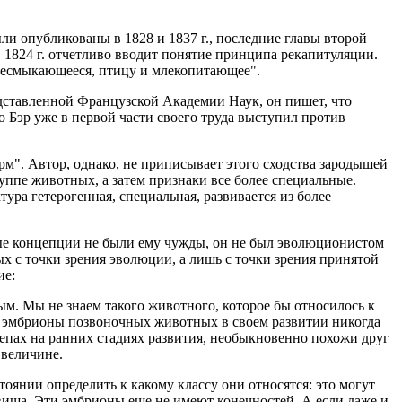
ли опубликованы в 1828 и 1837 г., последние главы второй
 в 1824 г. отчетливо вводит понятие принципа рекапитуляции.
пресмыкающееся, птицу и млекопитающее".
редставленной Французской Академии Наук, он пишет, что
о Бэр уже в первой части своего труда выступил против
м". Автор, однако, не приписывает этого сходства зародышей
уппе животных, а затем признаки все более специальные.
ура гетерогенная, специальная, развивается из более
ые концепции не были ему чужды, он не был эволюционистом
х с точки зрения эволюции, а лишь с точки зрения принятой
ие:
ым. Мы не знаем такого животного, которое бы относилось к
 эмбрионы позвоночных животных в своем развитии никогда
епах на ранних стадиях развития, необыкновенно похожи друг
 величине.
стоянии определить к какому классу они относятся: это могут
вища. Эти эмбрионы еще не имеют конечностей. А если даже и