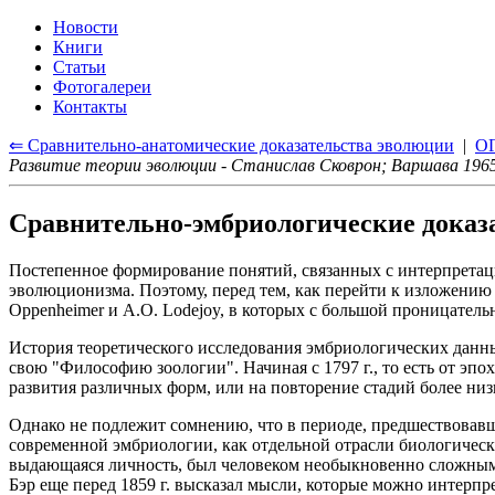
Новости
Книги
Статьи
Фотогалереи
Контакты
⇐ Сравнительно-анатомические доказательства эволюции
|
О
Развитие теории эволюции - Станислав Сковрон; Варшава 1965
Сравнительно-эмбриологические доказ
Постепенное формирование понятий, связанных с интерпретаци
эволюционизма. Поэтому, перед тем, как перейти к изложению с
Oppenheimer и А.О. Lodejoy, в которых с большой проницател
История теоретического исследования эмбриологических данных
свою "Философию зоологии". Начиная с 1797 г., то есть от эпох
развития различных форм, или на повторение стадий более ни
Однако не подлежит сомнению, что в периоде, предшествовавш
современной эмбриологии, как отдельной отрасли биологичес
выдающаяся личность, был человеком необыкновенно сложным, 
Бэр еще перед 1859 г. высказал мысли, которые можно интерпр