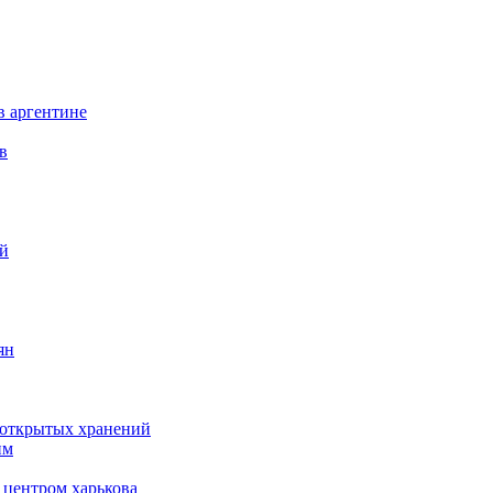
в аргентине
в
ий
ян
д открытых хранений
им
 центром харькова