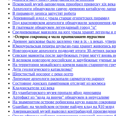
Псковский музей-заповедник приобрел привеску xix века
Археологи обнаружили самую древнюю китайскую лапш
В пирамиду хеопса запустят робота
Деревянный идол с урала старше египетских пирамид
Под красноярском археологи обнаружили захоронения д
В гватемале обнаружен легендарный город "q"
Средневековые мавзолеи на юге урала хранят легенды и 
>
Остров сокровищ в чили притягивает туристов
Древнее запсковье было заселено уже в ix - x веках, утв
Южноуральская пещера шульган-таш хранит живопись вр
Новгородские археологи подводят итоги 30-летних раск
Севские мамонты после зарубежных турне могут вновь ис
В великом новгороде российские и зарубежные ученые за
На территории можайского кремля нашли старинную гре
Дети геологического катаклизма?
Шерстистый носорог с реки осетр
Липецкие археологи раскопали сарматскую царицу
Состояние донских памятников отследят из космоса
Кладоискатели xxi века
Из уланбаторского музея пропало яйцо динозавра
Артефакт из "кода да винчи" обнаружен в иерусалиме
На знаменитом острове робинзона крузо нашли сокровищ
Guardian: на чилийском острове найден клад на $10 млрд
Американский музей вывозил контрабандой произведени
Около сфинкса найдено захоронение саисской династии 