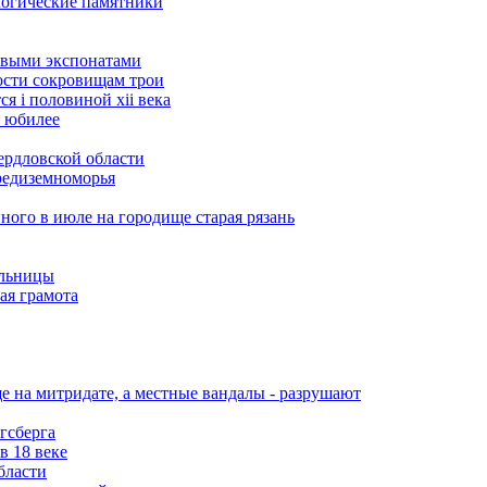
логические памятники
овыми экспонатами
ости сокровищам трои
я i половиной xii века
м юбилее
ердловской области
средиземноморья
нного в июле на городище старая рязань
альницы
ая грамота
 на митридате, а местные вандалы - разрушают
гсберга
в 18 веке
бласти