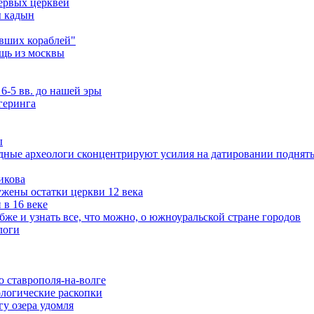
ервых церквей
ы кадын
вших кораблей"
щь из москвы
6-5 вв. до нашей эры
геринга
ы
дные археологи сконцентрируют усилия на датировании поднят
икова
ужены остатки церкви 12 века
 в 16 веке
же и узнать все, что можно, о южноуральской стране городов
логи
о ставрополя-на-волге
ологические раскопки
гу озера удомля