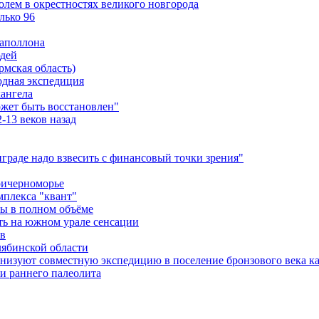
лем в окрестностях великого новгорода
лько 96
 аполлона
юдей
рмская область)
одная экспедиция
хангела
жет быть восстановлен"
-13 веков назад
граде надо взвесить с финансовый точки зрения"
ричерноморье
мплекса "квант"
ны в полном объёме
ть на южном урале сенсации
ов
лябинской области
анизуют совместную экспедицию в поселение бронзового века 
и раннего палеолита