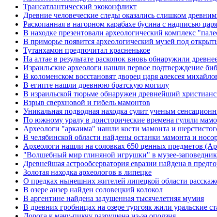
Трансатлантический экоконфликт
Древние человеческие следы оказались слишком древни
Раскопанная в нагорном карабахе бусина с надписью цар
В находке презентовали археологический комплекс "пале
В приморье появится археологический музей под откры
Тутанхамон предпочитал красненькое
На алтае в результате раскопок вновь обнаружили древн
Израильские археологи нашли первое подтверждение биб
В коломенском восстановят дворец царя алексея михайло
В египте нашли древнюю братскую могилу
В израильской тюрьме обнаружен древнейший христианс
Взрыв сверхновой и гибель мамонтов
Уникальная подводная находка сулит ученым сенсацион
По южному уралу в доисторические времена гуляли мам
Археологи "аркаима" нашли кости мамонта и шерстистог
В челябинской области найдены останки мамонта и носо
Археологи нашли на соловках 650 ценных предметов (Арх
"Волшебный мир глиняной игрушки" в музее-заповедни
Древнейшая астрообсерватория евразии найдена в предг
Золотая находка археологов в липецке
О предках нынешних жителей липецкой области расскаже
В озере анзер найден соловецкий колокол
В аргентине найдена задушенная тысячелетняя мумия
В древних гробницах на озере тургояк жили уральские с
Дорога к мачу-пикчу разрушена из-за оползня