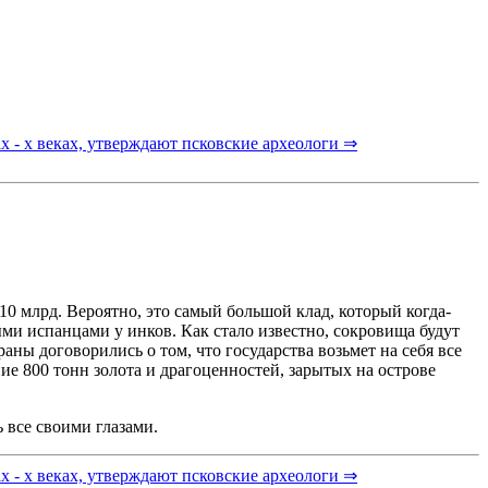
ix - x веках, утверждают псковские археологи ⇒
0 млрд. Вероятно, это самый большой клад, который когда-
ми испанцами у инков. Как стало известно, сокровища будут
ны договорились о том, что государства возьмет на себя все
ие 800 тонн золота и драгоценностей, зарытых на острове
 все своими глазами.
ix - x веках, утверждают псковские археологи ⇒