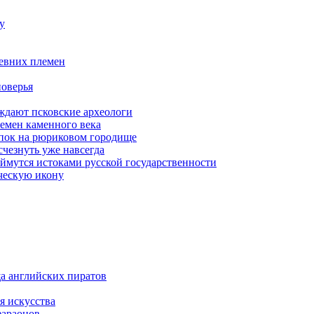
у
ревних племен
поверья
ерждают псковские археологи
емен каменного века
опок на рюриковом городище
чезнуть уже навсегда
ймутся истоками русской государственности
ческую икону
а английских пиратов
я искусства
фараонов