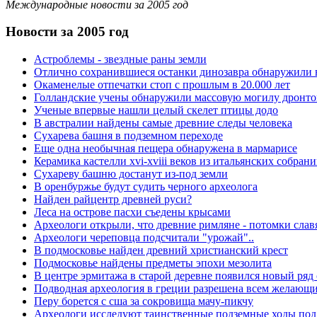
Международные новости за 2005 год
Новости за 2005 год
Астроблемы - звездные раны земли
Отлично сохранившиеся останки динозавра обнаружили 
Окаменелые отпечатки стоп с прошлым в 20.000 лет
Голландские учены обнаружили массовую могилу дронто
Ученые впервые нашли целый скелет птицы додо
В австралии найдены самые древние следы человека
Сухарева башня в подземном переходе
Еще одна необычная пещера обнаружена в мармарисе
Керамика кастелли xvi-xviii веков из итальянских собран
Сухареву башню достанут из-под земли
В оренбуржье будут судить черного археолога
Найден райцентр древней руси?
Леса на острове пасхи съедены крысами
Археологи открыли, что древние римляне - потомки слав
Археологи череповца подсчитали "урожай"..
В подмосковье найден древний христианский крест
Подмосковье найдены предметы эпохи мезолита
В центре эрмитажа в старой деревне появился новый ря
Подводная археология в греции разрешена всем желающ
Перу борется с сша за сокровища мачу-пикчу
Археологи исследуют таинственные подземные ходы под