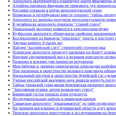
Археологи екатеринбурга планируют найти фрагменты п
Алтайцы призвали фрадкова не тревожить дух принцесс
Россияне открыли в керчи археологический сезон
Норвежцы и петербуржцы вместе откроют "тайны затону
Археологи из липецка получили интеллектуальную помо
В челябинске археологи откопали "старый город"
Уникальный экспонат появился в херсонесском музее
Кузбасские археологи обнаружили скифские захоронения 
Коллекционер из барнаула "присвоил" трость и пистолет 
Джулии робертс 9 тысяч лет
Найден "валлийский след" строителей стоунхенджа
Псковские археологи проведут раскопки на берегу псков
Ищущие средневековый мост в великом новгороде подво
Раскопки в ксизово уже принесли результаты
Мир бабочек и древние цивилизации александра разбойн
При раскопках в окрестностях великого новгорода обнар
Наскальный рисунок в окрестностях бурейской гэс сделан
Ученые российской академии наук решили копнуть поглуб
Тайны уральской горы малая березовская раскроют архео
"Заполярная игарка: архив возрождает город"
Варяжской гостье пришла пора отдохнуть
Исследовательские работы в рязанском кремле
Самарские археологи "докапываются" до тайн подводног
На древнем могильнике в мурманской области идут архе
Тверские археологи приступили к исследованиям на бере