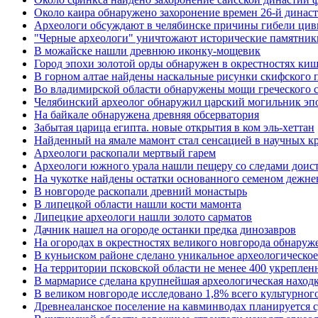
Около каира обнаружено захоронение времен 26-й динас
Археологи обсуждают в челябинске причины гибели цив
"Черные археологи" уничтожают исторические памятник
В можайске нашли древнюю иконку-мощевик
Город эпохи золотой орды обнаружен в окрестностях ки
В горном алтае найдены наскальные рисунки скифского 
Во владимирской области обнаружены мощи греческого с
Челябинский археолог обнаружил царский могильник эп
На байкале обнаружена древняя обсерватория
Забытая царица египта. новые открытия в ком эль-хеттан
Найденный на ямале мамонт стал сенсацией в научных к
Археологи раскопали мертвый гарем
Археологи южного урала нашли пещеру со следами доист
На чукотке найдены остатки основанного семеном дежне
В новгороде раскопали древний монастырь
В липецкой области нашли кости мамонта
Липецкие археологи нашли золото сарматов
Дачник нашел на огороде останки предка динозавров
На огородах в окрестностях великого новгорода обнару
В куньиском районе сделано уникальное археологическо
На территории псковской области не менее 400 укреплен
В мармарисе сделана крупнейшая археологическая наход
В великом новгороде исследовано 1,8% всего культурного
Древнеаланское поселение на кавминводах планируется с