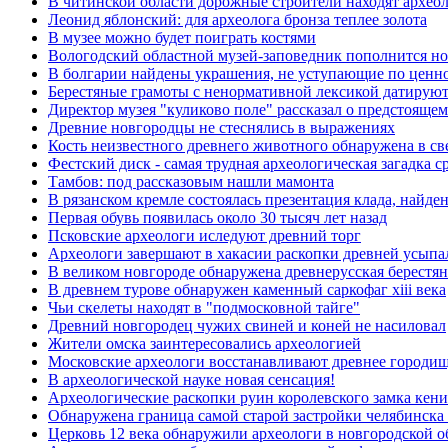
В читинской области дорожные строители находят архео
Леонид яблонский: для археолога бронза теплее золота
В музее можно будет поиграть костями
Вологодский областной музей-заповедник пополнится н
В болгарии найдены украшения, не уступающие по ценн
Берестяные грамоты с ненормативной лексикой датируютс
Директор музея "куликово поле" рассказал о предстояще
Древние новгородцы не стеснялись в выражениях
Кость неизвестного древнего животного обнаружена в св
Фестский диск - самая трудная археологическая загадка 
Тамбов: под рассказовым нашли мамонта
В рязанском кремле состоялась презентация клада, найде
Первая обувь появилась около 30 тысяч лет назад
Псковские археологи иследуют древний торг
Археологи завершают в хакасии раскопки древней усып
В великом новгороде обнаружена древнерусская берестян
В древнем турове обнаружен каменный саркофаг xiii века
Чьи скелеты находят в "подмосковной тайге"
Древний новгородец чужих свиней и коней не насиловал
Жители омска заинтересовались археологией
Московские археологи восстанавливают древнее городище
В археологической науке новая сенсация!
Археологические раскопки руин королевского замка кени
Обнаружена граница самой старой застройки челябинска 
Церковь 12 века обнаружили археологи в новгородской о