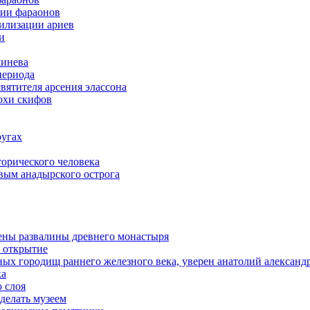
тии фараонов
илизации ариев
и
шинева
периода
вятителя арсения элассона
охи скифов
ругах
орического человека
вым анадырского острога
жены развалины древнего монастыря
е открытие
ных городищ раннего железного века, уверен анатолий александ
ка
 слоя
делать музеем