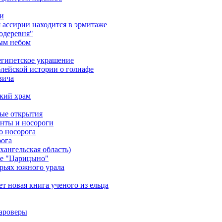
ми
я ассирии находится в эрмитаже
одеревня"
тым небом
еегипетское украшение
лейской истории о голиафе
вича
кий храм
ные открытия
онты и носороги
о носорога
рога
ангельская область)
ке "Царицыно"
орьях южного урала
т новая книга ученого из ельца
тароверы