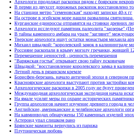
Археологи продолжат раскопки рядом с боярским некропо
В перми из двухсот дорожных раскопок восстановлено то
На станции метро "семеновская" находят записки 40-х гг
На острове в эгейском море нашли развалины святилища
Курганские единроссы отправятся на стоянки древних л
Археологи исследуют памятник палеолита "заозерье" (Пе
В тайны каменного амбара на урале "заглянет" междунар
Тверские археологи ищут остатки монастыря михаила ар
Михаил швыдкой: "королевский замок в калининграде мо
Россияне раскопали в крыму могилу гречанки, жившей 12
Перемещение ценностей - ценность перемещения
"Варяжская гостья" открывает свою тайну псковичам
Швыдкой: "восстановление королевского замка в калинин
Летний день в рязанском кремле
Борисфен-березань. начало античной эпохи в северном п
Красноярские археологи выступают против застройки ко
Археологические раскопки в 2005 году не будут проведе
Международная археологическая экспедиция начала иска
На ямале усилят меры по охране исторических памятник
Группа археологов начнет изучение древнего города в че
Английские, американские и челябинские археологи орг
На кавминводах обнаружены 150 каменных изделий эпох
Астероид упал слишком рано
Брянские мамонты вернулись из парижа
Плутоническая любовь