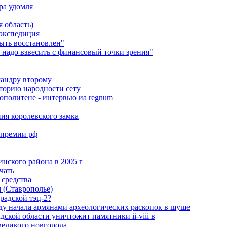
ра удомля
 область)
 экспедиция
ыть восстановлен"
 надо взвесить с финансовый точки зрения"
сандру второму
сторию народности сету
ополитене - интервью иа regnum
ия королевского замка
 премии рф
нского района в 2005 г
чать
 средства
 (Ставрополье)
радской тэц-2?
ду начала аpмянами археологических раскопок в шуше
ской области уничтожит памятники ii-viii в
великого новгорода