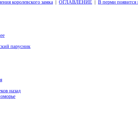
ения королевского замка
|
ОГЛАВЛЕНИЕ
|
В перми появится
лее
ский парусник
я
ков назад
номорье