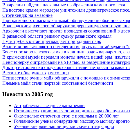
В карелии найдены наскальные изображения каменного века
На востоке крыма мародеры уничтожили древнегреческое посе
Стоунхендж-на-амазонке
При раскопках римских катакомб обнаружено необычное захор
Вологодские археологи обнаружили деревянную мостовую, пос
Археологи выступают против проведения соревнований в дре
В рязанской области решают судьбу рязанского кремля
Путь трубе в китай преграждает природный парк
Власти вновь заявляют о намерении вернуть на алтай мумию "
Боос: снос королевского замка в калининграде - варварство, с
В крымский музей передали монеты начала нашей эры, изъятые
Пенсионерку оштрафовали на $10 тыс. за разрушение культурн
Доктор исторических наук археолог гамлет петросян называе
В египте обнаружен храм солнца
Неизвестные руины майя обнаружили с помощью их химическ
Племена майя стали жертвой собственной беспечности
Новости за 2005 год
Астроблемы - звездные раны земли
Отлично сохранившиеся останки динозавра обнаружили 
Окаменелые отпечатки стоп с прошлым в 20.000 лет
Голландские учены обнаружили массовую могилу дронто
Ученые впервые нашли целый скелет птицы додо