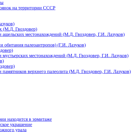
ры
тоянок на территории СССР
азуков)
 (М.Д. Гвоздовер)
 ашельских местонахождений (М.Д. Гвоздовер, Г.И. Лазуков)
 обитания палеоантропов) (Г.И. Лазуков)
довер)
 мустьерских местонахождений (М.Д. Гвоздовер, Г.И. Лазуков)
в)
здовер)
 памятников верхнего палеолита (М.Д. Гвоздовер, Г.И. Лазуков)
рии находится в эрмитаже
тское украшение
южного урала