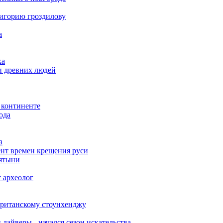
ригорию гроздилову
а
ка
и древних людей
 континенте
ода
а
нт времен крещения руси
вятыни
 археолог
британскому стоунхенджу
дайверы - начался сезон искательства