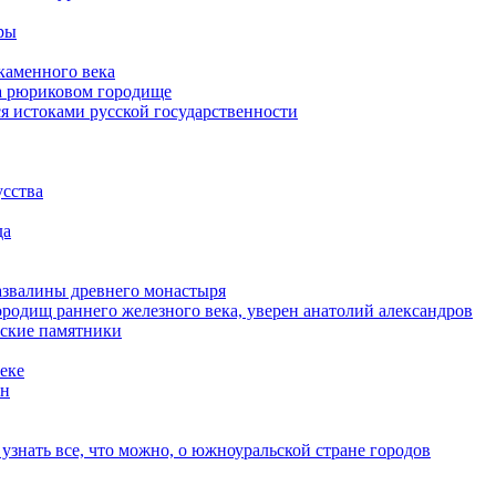
еры
каменного века
на рюриковом городище
я истоками русской государственности
усства
да
азвалины древнего монастыря
ородищ раннего железного века, уверен анатолий александров
еские памятники
еке
ын
узнать все, что можно, о южноуральской стране городов