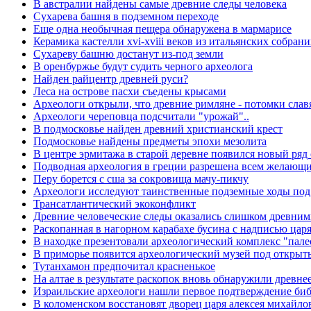
В австралии найдены самые древние следы человека
Сухарева башня в подземном переходе
Еще одна необычная пещера обнаружена в мармарисе
Керамика кастелли xvi-xviii веков из итальянских собран
Сухареву башню достанут из-под земли
В оренбуржье будут судить черного археолога
Найден райцентр древней руси?
Леса на острове пасхи съедены крысами
Археологи открыли, что древние римляне - потомки слав
Археологи череповца подсчитали "урожай"..
В подмосковье найден древний христианский крест
Подмосковье найдены предметы эпохи мезолита
В центре эрмитажа в старой деревне появился новый ря
Подводная археология в греции разрешена всем желающ
Перу борется с сша за сокровища мачу-пикчу
Археологи исследуют таинственные подземные ходы под
Трансатлантический экоконфликт
Древние человеческие следы оказались слишком древни
Раскопанная в нагорном карабахе бусина с надписью цар
В находке презентовали археологический комплекс "пале
В приморье появится археологический музей под откры
Тутанхамон предпочитал красненькое
На алтае в результате раскопок вновь обнаружили древн
Израильские археологи нашли первое подтверждение биб
В коломенском восстановят дворец царя алексея михайло