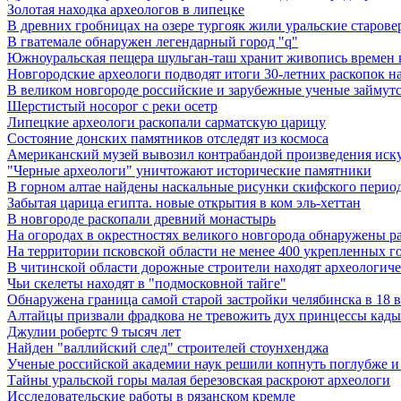
Золотая находка археологов в липецке
В древних гробницах на озере тургояк жили уральские старов
В гватемале обнаружен легендарный город "q"
Южноуральская пещера шульган-таш хранит живопись времен 
Новгородские археологи подводят итоги 30-летних раскопок 
В великом новгороде российские и зарубежные ученые займутс
Шерстистый носорог с реки осетр
Липецкие археологи раскопали сарматскую царицу
Состояние донских памятников отследят из космоса
Американский музей вывозил контрабандой произведения иск
"Черные археологи" уничтожают исторические памятники
В горном алтае найдены наскальные рисунки скифского перио
Забытая царица египта. новые открытия в ком эль-хеттан
В новгороде раскопали древний монастырь
На огородах в окрестностях великого новгорода обнаружены р
На территории псковской области не менее 400 укрепленных г
В читинской области дорожные строители находят археологич
Чьи скелеты находят в "подмосковной тайге"
Обнаружена граница самой старой застройки челябинска в 18 в
Алтайцы призвали фрадкова не тревожить дух принцессы кад
Джулии робертс 9 тысяч лет
Найден "валлийский след" строителей стоунхенджа
Ученые российской академии наук решили копнуть поглубже и 
Тайны уральской горы малая березовская раскроют археологи
Исследовательские работы в рязанском кремле