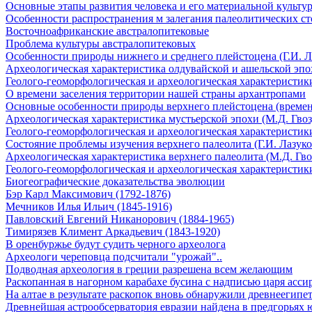
Основные этапы развития человека и его материальной культу
Особенности распространения м залегания палеолитических с
Восточноафриканские австралопитековые
Проблема культуры австралопитековых
Особенности природы нижнего и среднего плейстоцена (Г.И. Л
Археологическая характеристика олдувайской и ашельской эпох
Геолого-геоморфологическая и археологическая характеристики
О времени заселения территории нашей страны архантропами
Основные особенности природы верхнего плейстоцена (времени
Археологическая характеристика мустьерской эпохи (М.Д. Гвоз
Геолого-геоморфологическая и археологическая характеристики
Состояние проблемы изучения верхнего палеолита (Г.И. Лазуко
Археологическая характеристика верхнего палеолита (М.Д. Гво
Геолого-геоморфологическая и археологическая характеристики
Биогеографические доказательства эволюции
Бэр Карл Максимович (1792-1876)
Мечников Илья Ильич (1845-1916)
Павловский Евгений Никанорович (1884-1965)
Тимирязев Климент Аркадьевич (1843-1920)
В оренбуржье будут судить черного археолога
Археологи череповца подсчитали "урожай"..
Подводная археология в греции разрешена всем желающим
Раскопанная в нагорном карабахе бусина с надписью царя асси
На алтае в результате раскопок вновь обнаружили древнеегипе
Древнейшая астрообсерватория евразии найдена в предгорьях 