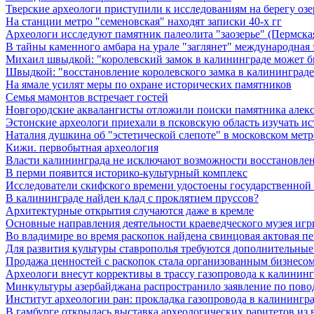
Тверские археологи приступили к исследованиям на берегу озе
На станции метро "семеновская" находят записки 40-х гг
Археологи исследуют памятник палеолита "заозерье" (Пермская
В тайны каменного амбара на урале "заглянет" международная
Михаил швыдкой: "королевский замок в калининграде может б
Швыдкой: "восстановление королевского замка в калининграде
На ямале усилят меры по охране исторических памятников
Семья мамонтов встречает гостей
Новгородские аквалангисты отложили поиски памятника алек
Эстонские археологи приехали в псковскую область изучать и
Наталия душкина об "эстетической слепоте" в московском метр
Кижи. первобытная археология
Власти калининграда не исключают возможности восстановлен
В перми появится историко-культурный комплекс
Исследователи скифского времени удостоены государственной
В калининграде найден клад с проклятием пруссов?
Архитектурные открытия случаются даже в кремле
Основные направления деятельности краеведческого музея игри
Во владимире во время раскопок найдена свинцовая актовая пе
Для развития культуры ставрополья требуются дополнительные
Продажа ценностей с раскопок стала организованным бизнесом
Археологи внесут коррективы в трассу газопровода к калининг
Минкультуры азеpбайджана распространило заявление по пово
Институт археологии ран: прокладка газопровода в калининград
В гамбурге открылась выставка археологических раритетов из 