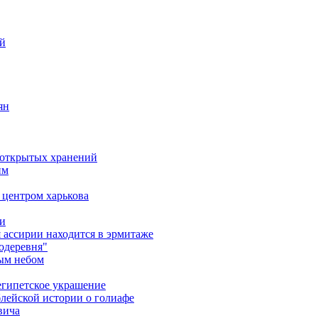
ий
ян
д открытых хранений
им
 центром харькова
ми
я ассирии находится в эрмитаже
одеревня"
тым небом
еегипетское украшение
лейской истории о голиафе
вича