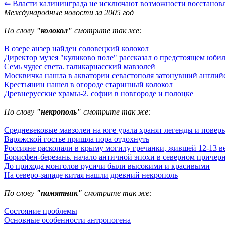
⇐ Власти калининграда не исключают возможности восстановл
Международные новости за 2005 год
По слову
"колокол"
смотрите так же:
В озере анзер найден соловецкий колокол
Директор музея "куликово поле" рассказал о предстоящем юби
Семь чудес света. галикарнасский мавзолей
Москвичка нашла в акватории севастополя затонувший англий
Крестьянин нашел в огороде старинный колокол
Древнерусские храмы-2. софии в новгороде и полоцке
По слову
"некрополь"
смотрите так же:
Средневековые мавзолеи на юге урала хранят легенды и поверь
Варяжской гостье пришла пора отдохнуть
Россияне раскопали в крыму могилу гречанки, жившей 12-13 ве
Борисфен-березань. начало античной эпохи в северном причер
До прихода монголов русичи были высокими и красивыми
На северо-западе китая нашли древний некрополь
По слову
"памятник"
смотрите так же:
Состояние проблемы
Основные особенности антропогена