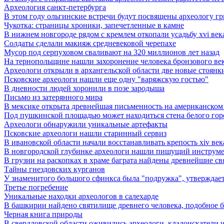
Археология санкт-петербурга
В этом году ольгинские встречи будут посвящены археологу г
Чукотка: страницы хроники, запечетленные в камне
В нижнем новгороде рядом с кремлем откопали усадьбу xvi век
Солдаты сделали макияж средневековой черепахе
Мусор под cерпуховом сваливают на 320 миллионов лет назад
На тернопольщине нашли захоронение человека бронзового ве
Археологи открыли в архангельской области две новые стоянк
Псковские археологи нашли еще одну "варяжскую гостью"
В дневности людей хоронили в позе зародыша
Письмо из затерянного мира
В мексике открыта древнейшая письменность на американском
Под пушкинской площадью может находиться стена белого гор
Археологи обнаружили уникальные артефакты
Псковские археологи нашли старинный сервиз
В ивановской области начали восстанавливать крепость xiv век
В новгородской глубинке археологи нашли пишущий инструме
В грузии на раскопках в храме баграта найдены древнейшие с
Тайны гнездовских курганов
У знаменитого большого сфинкса была "подружка", утверждает
Третье погребение
Уникальные находки археологов в салехарде
В башкирии найдено святилище древнего человека, подобное 
Черная книга природы
В свердловской области оживились археологи, кладоискатели и 