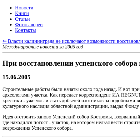
Новости
Книги
Статьи
Фотогалереи
Контакты
⇐ Власти калининграда не исключают возможности восстановл
Международные новости за 2005 год
При восстановлении успенского собора 
15.06.2005
Строительные работы были начаты около года назад. И вот пр
археологами участка. Как передает корреспондент ИА REGNUM 
крестики - уже могли стать добычей охотников за подобными 
культурного наследия областной администрации, выдал Фонду
Идея отстроить заново Успенский собор Костромы, взорванный п
где находился погост - участок, на котором нельзя вести стр
возрождения Успенского собора.