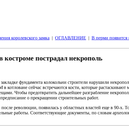
ения королевского замка
|
ОГЛАВЛЕНИЕ
|
В перми появится
в костроме пострадал некрополь
и закладке фундамента колокольни строители нарушили некропол
в котловане сейчас встречаются кости, которые растаскивают м
вещами. Чтобы предотвратить дальнейшее разграбление некропол
 предписание о прекращении строительных работ.
осле революции, появилась у областных властей еще в 90-х. Тогд
оительные работы. Соответствующие документы, по словам архео