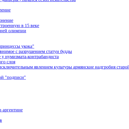
ление
онение
троенную в 15 веке
вней олимпии
принцессы укока"
равнимое с разрушением статуи будды
 у нумизмата-контрабандиста
ого слоя
т исключительным явлением культуры армянские надгробия стар
ой "подписи"
в аргентине
в