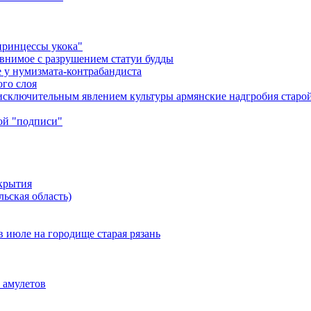
принцессы укока"
равнимое с разрушением статуи будды
 у нумизмата-контрабандиста
ого слоя
т исключительным явлением культуры армянские надгробия стар
ой "подписи"
крытия
ьская область)
в июле на городище старая рязань
 амулетов