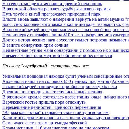
На северо-западе китая нашли древний некрополь
В рязанской области решают судьбу рязанского кремля
Путь трубе в китай преграждает природный парк
Власти вновь заявляют о намерении вернуть на алтай мумию "
Боос: снос королевского замка в калининграде - варварство, с
В крымский музей передали монеты начала нашей эры, изъятые
Пенсионерку оштрафовали на $10 тыс. за разрушение культурн
Доктор исторических наук археолог гамлет петросян называе
В египте обнаружен храм солнца
Неизвестные руины майя обнаружили с помощью их химическ
Племена майя стали жертвой собственной беспечности
По слову
"серебряный"
смотрите так же:
Уникальная подводная находка сулит ученым сенсационные от
Археологи нашли на соловках 650 ценных предметов (Архангел
Псковский музей-заповедник приобрел привеску xix века
Древние новгородцы не стеснялись в выражениях
В рязанском кремле состоялась презентация клада, найденного 
Варяжской гостье пришла пора отдохнуть
Перемещение ценностей - ценность перемещения
"Варяжская гостья" открывает свою тайну псковичам
Калининградские археологи раскопали уникальную коллекцию
Семь чудес света. храм артемиды эфесской
Клады испании: 116 миллиардов евро на дне морском