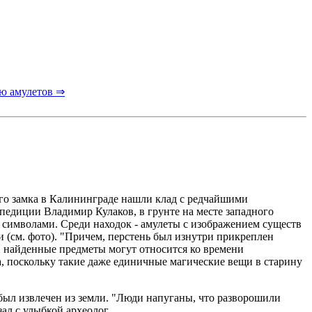
ю амулетов ⇒
го замка в Калининграде нашли клад с редчайшими
диции Владимир Кулаков, в грунте на месте западного
 символами. Среди находок - амулеты с изображением существ
 (см. фото). "Причем, перстень был изнутри прикреплен
м, найденные предметы могут относится ко времени
а, поскольку такие даже единичные магические вещи в старину
был извлечен из земли. "Люди напуганы, что разворошили
ал с улыбкой археолог.