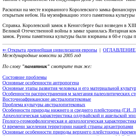
Раскопки на месте взорванного Королевского замка финансируе
открытым небом. На музеификацию этого памятника культуры 
Справка. Королевский замок в Кенигсберге был возведен в XIII
Великой Отечественной войны в замке хранилась Янтарная ком
замок. Руины памятника культуры были взорваны в 60-е годы
⇐ Открыта древнейшая цивилизация европы
|
ОГЛАВЛЕНИЕ
Международные новости за 2005 год
По слову
"памятник"
смотрите так же:
Состояние проблемы
Основные особенности антропогена
Основные этапы развития человека и его материальной культу
Особенности распространения м залегания палеолитических с
Восточноафриканские австралопитековые
Проблема культуры австралопитековых
Особенности природы нижнего и среднего плейстоцена (Г.И. Л
Археологическая характеристика олдувайской и ашельской эпох
Геолого-геоморфологическая и археологическая характеристики
О времени заселения территории нашей страны архантропами
Основные особенности природы верхнего плейстоцена (времени