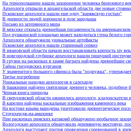
На тернопольщине нашли захоронение человека бронзового ве
Археологи открыли в архангельской области две новые стоянк
Псковские археологи нашли еще одну "варяжскую гостью"
В дневности людей хоронили в позе зародыша
Письмо из затерянного мира
В мексике открыта древнейшая письменность на американском
Под пушкинской площадью может находиться стена белого гор
Археологи обнаружили уникальные артефакты
Псковские археологи нашли старинный сервиз
В ивановской области начали восстанавливать крепость xiv век
В новгородской глубинке археологи нашли пишущий инструме
В грузии на раскопках в храме баграта найдены древнейшие с
Тайны гнездовских курганов
У знаменитого большого сфинкса была "подружка", утверждает
Третье погребение
Уникальные находки археологов в салехарде
В башкирии найдено святилище древнего человека, подобное 
Черная книга природы
В свердловской области оживились археологи, кладоискатели и 
В карелии найдены наскальные изображения каменного века
На востоке крыма мародеры уничтожили древнегреческое посе
Стоунхендж-на-амазонке
При раскопках римских катакомб обнаружено необычное захор
Вологодские археологи обнаружили деревянную мостовую, пос
Археологи выступают против проведения соревнований в дре