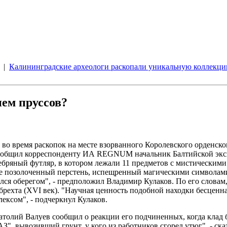
|
Калининградские археологи раскопали уникальную коллекци
ием пруссов?
о время раскопок на месте взорванного Королевского орденско
ообщил корреспонденту ИА REGNUM начальник Балтийской экспе
ебряный футляр, в котором лежали 11 предметов с мистическими
кже позолоченный перстень, испещренный магическими символами
лялся оберегом", - предположил Владимир Кулаков. По его слова
брехта (XVI век). "Научная ценность подобной находки бесценн
лексом", - подчеркнул Кулаков.
атолий Валуев сообщил о реакции его подчиненных, когда клад 
", вывозивший грунт, у кого из работников сгорел утюг", - сказ