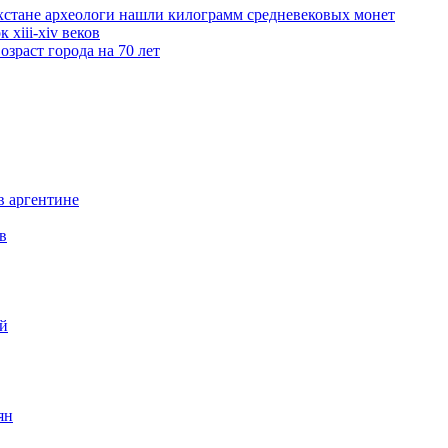
хстане археологи нашли килограмм средневековых монет
xiii-xiv веков
зраст города на 70 лет
в аргентине
в
ий
ян