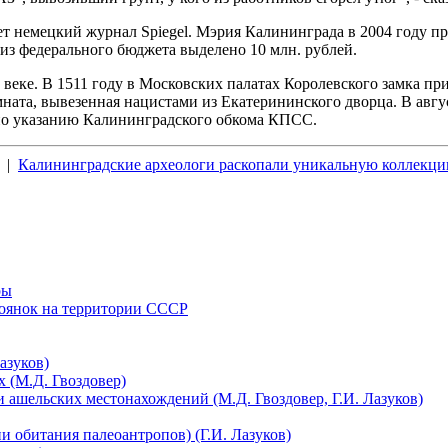
т немецкий журнал Spiegel. Мэрия Калининграда в 2004 году пр
из федерального бюджета выделено 10 млн. рублей.
 веке. В 1511 году в Московских палатах Королевского замка пр
ната, вывезенная нацистами из Екатерининского дворца. В авг
 по указанию Калининградского обкома КПСС.
|
Калининградские археологи раскопали уникальную коллекци
ры
тоянок на территории СССР
азуков)
 (М.Д. Гвоздовер)
 ашельских местонахождений (М.Д. Гвоздовер, Г.И. Лазуков)
 обитания палеоантропов) (Г.И. Лазуков)