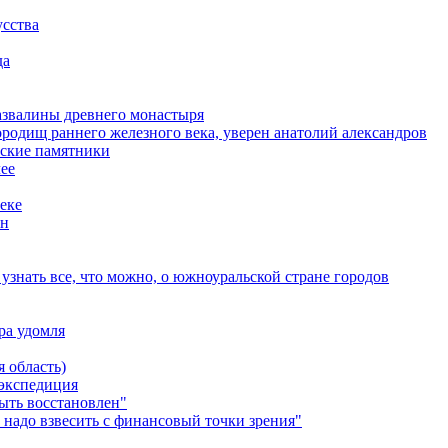
усства
да
азвалины древнего монастыря
ородищ раннего железного века, уверен анатолий александров
еские памятники
лее
еке
ын
узнать все, что можно, о южноуральской стране городов
ра удомля
 область)
 экспедиция
ыть восстановлен"
 надо взвесить с финансовый точки зрения"