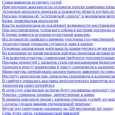
Семья мамонтов встречает гостей
Новгородские аквалангисты отложили поиски памятника алек
Эстонские археологи приехали в псковскую область изучать и
Наталия душкина об "эстетической слепоте" в московском метр
Кижи. первобытная археология
Власти калининграда не исключают возможности восстановлен
При восстановлении успенского собора в костроме пострадал 
В перми появится историко-культурный комплекс
Исследователи скифского времени удостоены государственной
Архитектурные открытия случаются даже в кремле
Основные направления деятельности краеведческого музея игри
Во владимире во время раскопок найдена свинцовая актовая пе
Для развития культуры ставрополья требуются дополнительные
Продажа ценностей с раскопок стала организованным бизнесом
Археологи внесут коррективы в трассу газопровода к калининг
Минкультуры азеpбайджана распространило заявление по пово
Институт археологии ран: прокладка газопровода в калининград
В гамбурге открылась выставка археологических раритетов из 
Археология санкт-петербурга
В этом году ольгинские встречи будут посвящены археологу г
Чукотка: страницы хроники, запечетленные в камне
В нижнем новгороде рядом с кремлем откопали усадьбу xvi век
Солдаты сделали макияж средневековой черепахе
Мусор под cерпуховом сваливают на 320 миллионов лет назад
Семь чудес света. галикарнасский мавзолей