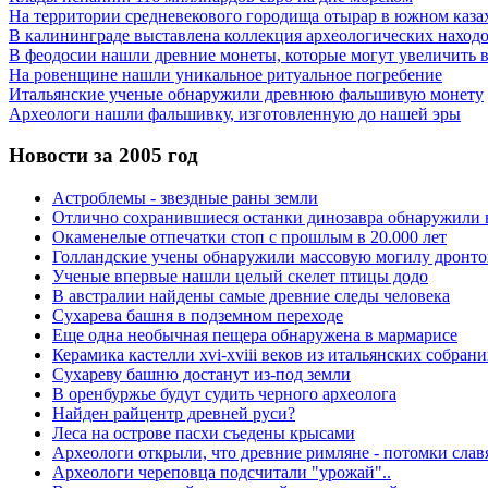
На территории средневекового городища отырар в южном каза
В калининграде выставлена коллекция археологических находок 
В феодосии нашли древние монеты, которые могут увеличить во
На ровенщине нашли уникальное ритуальное погребение
Итальянские ученые обнаружили древнюю фальшивую монету
Археологи нашли фальшивку, изготовленную до нашей эры
Новости за 2005 год
Астроблемы - звездные раны земли
Отлично сохранившиеся останки динозавра обнаружили 
Окаменелые отпечатки стоп с прошлым в 20.000 лет
Голландские учены обнаружили массовую могилу дронто
Ученые впервые нашли целый скелет птицы додо
В австралии найдены самые древние следы человека
Сухарева башня в подземном переходе
Еще одна необычная пещера обнаружена в мармарисе
Керамика кастелли xvi-xviii веков из итальянских собран
Сухареву башню достанут из-под земли
В оренбуржье будут судить черного археолога
Найден райцентр древней руси?
Леса на острове пасхи съедены крысами
Археологи открыли, что древние римляне - потомки слав
Археологи череповца подсчитали "урожай"..