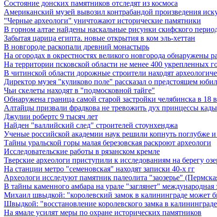
Состояние донских памятников отследят из космоса
Американский музей вывозил контрабандой произведения иск
"Черные археологи" уничтожают исторические памятники
В горном алтае найдены наскальные рисунки скифского перио
Забытая царица египта. новые открытия в ком эль-хеттан
В новгороде раскопали древний монастырь
На огородах в окрестностях великого новгорода обнаружены р
На территории псковской области не менее 400 укрепленных г
В читинской области дорожные строители находят археологич
Директор музея "куликово поле" рассказал о предстоящем юби
Чьи скелеты находят в "подмосковной тайге"
Обнаружена граница самой старой застройки челябинска в 18 в
Алтайцы призвали фрадкова не тревожить дух принцессы кад
Джулии робертс 9 тысяч лет
Найден "валлийский след" строителей стоунхенджа
Ученые российской академии наук решили копнуть поглубже и 
Тайны уральской горы малая березовская раскроют археологи
Исследовательские работы в рязанском кремле
Тверские археологи приступили к исследованиям на берегу озе
На станции метро "семеновская" находят записки 40-х гг
Археологи исследуют памятник палеолита "заозерье" (Пермская
В тайны каменного амбара на урале "заглянет" международная
Михаил швыдкой: "королевский замок в калининграде может б
Швыдкой: "восстановление королевского замка в калининграде
На ямале усилят меры по охране исторических памятников