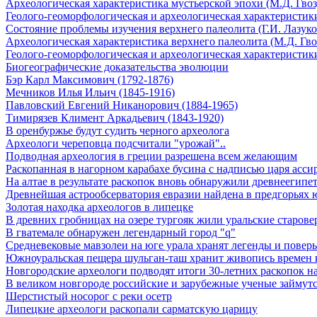
Археологическая характеристика мустьерской эпохи (М.Д. Гвоз
Геолого-геоморфологическая и археологическая характеристики
Состояние проблемы изучения верхнего палеолита (Г.И. Лазуко
Археологическая характеристика верхнего палеолита (М.Д. Гво
Геолого-геоморфологическая и археологическая характеристики
Биогеографические доказательства эволюции
Бэр Карл Максимович (1792-1876)
Мечников Илья Ильич (1845-1916)
Павловский Евгений Никанорович (1884-1965)
Тимирязев Климент Аркадьевич (1843-1920)
В оренбуржье будут судить черного археолога
Археологи череповца подсчитали "урожай"..
Подводная археология в греции разрешена всем желающим
Раскопанная в нагорном карабахе бусина с надписью царя асси
На алтае в результате раскопок вновь обнаружили древнеегипе
Древнейшая астрообсерватория евразии найдена в предгорьях 
Золотая находка археологов в липецке
В древних гробницах на озере тургояк жили уральские старов
В гватемале обнаружен легендарный город "q"
Средневековые мавзолеи на юге урала хранят легенды и поверь
Южноуральская пещера шульган-таш хранит живопись времен 
Новгородские археологи подводят итоги 30-летних раскопок 
В великом новгороде российские и зарубежные ученые займутс
Шерстистый носорог с реки осетр
Липецкие археологи раскопали сарматскую царицу