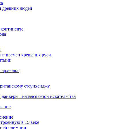
ка
и древних людей
 континенте
ода
а
нт времен крещения руси
вятыни
 археолог
британскому стоунхенджу
дайверы - начался сезон искательства
ление
онение
троенную в 15 веке
вней олимпии