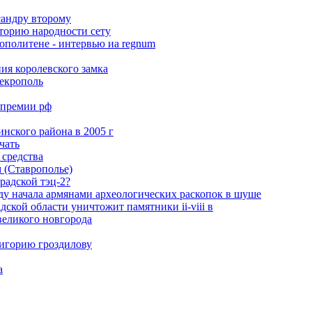
сандру второму
сторию народности сету
ополитене - интервью иа regnum
ия королевского замка
некрополь
 премии рф
нского района в 2005 г
чать
 средства
 (Ставрополье)
радской тэц-2?
ду начала аpмянами археологических раскопок в шуше
ской области уничтожит памятники ii-viii в
великого новгорода
ригорию гроздилову
а