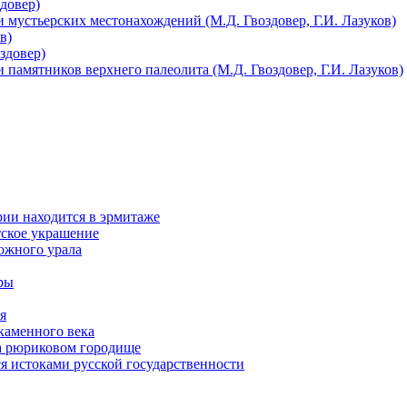
довер)
 мустьерских местонахождений (М.Д. Гвоздовер, Г.И. Лазуков)
в)
здовер)
 памятников верхнего палеолита (М.Д. Гвоздовер, Г.И. Лазуков)
рии находится в эрмитаже
тское украшение
южного урала
еры
я
каменного века
на рюриковом городище
я истоками русской государственности