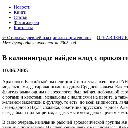
Новости
Книги
Статьи
Фотогалереи
Контакты
⇐ Открыта древнейшая цивилизация европы
|
ОГЛАВЛЕНИЕ
Международные новости за 2005 год
В калининграде найден клад с проклят
10.06.2005
Археологи Балтийской экспедиции Института археологии РАН в
медальонами, датированными поздним Средневековьем. Как с
флигеля замка одним из археологов был найден небольшой сер
с рогами и хвостами, медальоны с надписями на иврите, а та
железной заклепкой к футляру, то есть, по всей видимости, яв
легендарного Пауля Скалиха, советника прусского герцога Аль
всегда были под запретом, а здесь мы имеем дело с целым комп
В свою очередь, начальник рабочей архелогической группы Ан
тайник с проклятием. На следующий день у нас сломался "КамАЗ