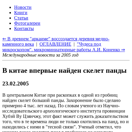
Новости
Книги
Статьи
Фотогалереи
Контакты
⇐ В древнем "аркаиме" воссоздается деревня медно-
каменного века
|
ОГЛАВЛЕНИЕ
|
"Чудеса под
микроскопом". микроминиатюрные работы А.И. Коненко ⇒
Международные новости за 2005 год
В китае впервые найден скелет панды
23.02.2005
В центральном Китае при раскопках в одной из гробниц
найден скелет большой панды. Захоронение было сделано
примерно 4 тыс. лет назад. По словам ученого из Научно-
исследовательского археологического института провинции
Хубэй Ву Цзянчжу, этот факт может служить доказательством
того, что в те времена люди не только охотились на панд, но и
находились с ними в "тесной связи". Ученый отметил, что