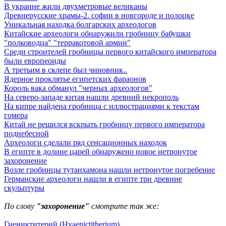
В украине жили двухметровые великаны
Древнерусские храмы-2. софии в новгороде и полоцке
Уникальная находка болгарских археологов
Китайские археологи обнаружили гробницу бабушки
"полководца" "терракотовой армии"
Среди строителей гробницы первого китайского императора
были европеоиды
А третьим в склепе был чиновник..
Ядерное проклятье египетских фараонов
Король вака обманул "черных археологов"
На северо-западе китая нашли древний некрополь
На кипре найдена гробница с иллюстрациями к текстам
гомера
Китай не решился вскрыть гробницу первого императора
поднебесной
Археологи сделали ряд сенсационных находок
В египте в долине царей обнаружено новое нетронутое
захоронение
Возле гробницы тутанхамона нашли нетронутое погребение
Германские археологи нашли в египте три древние
скульптуры
По слову
"захоронение"
смотрите так же:
Гиениктитерий (Hyaenictitherium)