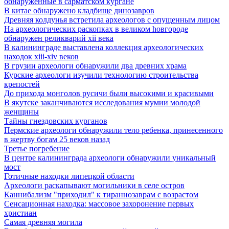
обнаруженные в сарматском кургане
В китае обнаружено кладбище динозавров
Древняя колдунья встретила археологов с опущенным лицом
Hа археологических раскопках в великом hовгороде
обнаружен реликварий xii века
В калининграде выставлена коллекция археологических
находок xiii-xiv веков
В грузии археологи обнаружили два древних храма
Курские археологи изучили технологию строительства
крепостей
До прихода монголов русичи были высокими и красивыми
В якутске заканчиваются исследования мумии молодой
женщины
Тайны гнездовских курганов
Пермские археологи обнаружили тело ребенка, принесенного
в жертву богам 25 веков назад
Третье погребение
В центре калининграда археологи обнаружили уникальный
мост
Готичные находки липецкой области
Археологи раскапывают могильники в селе остров
Каннибализм "приходил" к тираннозаврам с возрастом
Сенсационная находка: массовое захоронение первых
христиан
Самая древняя могила