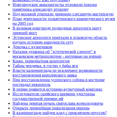
Новгородские аквалангисты отложили поиски
памятника александру второму
Под москвой откопали древнюю слесарную мастерскую
План деятельности тольяттинского краеведческого музея
на 2005 год
В великом новгороде подводные археологи ищут
древний мост
Эстонские археологи приехали в псковскую область
изучать историю народности сету
Девочка с кузнечиком
Наталия душкина об "эстетической слепоте" в
московском метрополитене - интервью иа regnum
Кижи. первобытная археология
Тайны чердачка. в гостях у бабы яги
Власти калининграда не исключают возможности
восстановления королевского замка
При восстановлении успенского собора в костроме
пострадал некрополь
В перми появится историко-культурный комплекс
Исследователи скифского времени удостоены
государственной премии рф
Найдена девятая печать святослава всеволодовича
Открыта древнейшая цивилизация европы
В калининграде найден клад с проклятием пруссов?