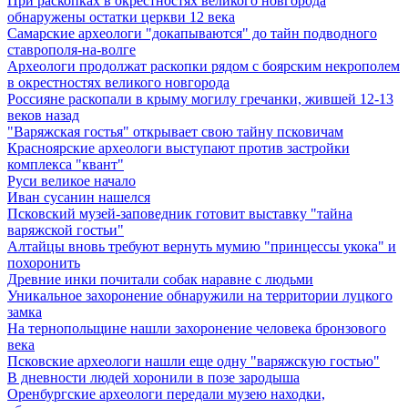
При раскопках в окрестностях великого новгорода
обнаружены остатки церкви 12 века
Самарские археологи "докапываются" до тайн подводного
ставрополя-на-волге
Археологи продолжат раскопки рядом с боярским некрополем
в окрестностях великого новгорода
Россияне раскопали в крыму могилу гречанки, жившей 12-13
веков назад
"Варяжская гостья" открывает свою тайну псковичам
Красноярские археологи выступают против застройки
комплекса "квант"
Руси великое начало
Иван сусанин нашелся
Псковский музей-заповедник готовит выставку "тайна
варяжской гостьи"
Алтайцы вновь требуют вернуть мумию "принцессы укока" и
похоронить
Древние инки почитали собак наравне с людьми
Уникальное захоронение обнаружили на территории луцкого
замка
На тернопольщине нашли захоронение человека бронзового
века
Псковские археологи нашли еще одну "варяжскую гостью"
В дневности людей хоронили в позе зародыша
Оренбургские археологи передали музею находки,