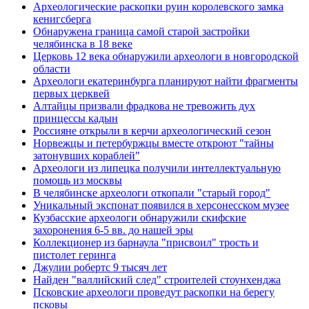
Археологические раскопки руин королевского замка
кенигсберга
Обнаружена граница самой старой застройки
челябинска в 18 веке
Церковь 12 века обнаружили археологи в новгородской
области
Археологи екатеринбурга планируют найти фрагменты
первых церквей
Алтайцы призвали фрадкова не тревожить дух
принцессы кадын
Россияне открыли в керчи археологический сезон
Норвежцы и петербуржцы вместе откроют "тайны
затонувших кораблей"
Археологи из липецка получили интеллектуальную
помощь из москвы
В челябинске археологи откопали "старый город"
Уникальный экспонат появился в херсонесском музее
Кузбасские археологи обнаружили скифские
захоронения 6-5 вв. до нашей эры
Коллекционер из барнаула "присвоил" трость и
пистолет геринга
Джулии робертс 9 тысяч лет
Найден "валлийский след" строителей стоунхенджа
Псковские археологи проведут раскопки на берегу
псковы