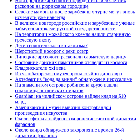
Новгородские археологи подводят итоги 30-летних
раскопок на рюриковом городище
Севские мамонты после зарубежных турне могут вновь
исчезнуть уже навсегда
В великом новгороде российские и зарубежные ученые
займутся истоками русской государственности
На территории можайского кремля нашли старинную
греческую икону
Дети геологического катаклизма?
Шерстистый носорог с реки осетр
Липецкие археологи раскопали сарматскую царицу
Состояние донских памятников отследят из космоса
Кладоискатели xxi века
Из уланбаторского музея пропало яйцо динозавра
Артефакт из "кода да винчи" обнаружен в иерусалиме
На знаменитом острове робинзона крузо нашли
сокровища английских пиратов
Guardian: на чилийском острове найден клад на $10
млрд
Американский музей вывозил контрабандой
произведения искусства
Около сфинкса найдено захоронение саисской династии
фараонов
Около каира обнаружено захоронение времен 26-й
династии фараонов