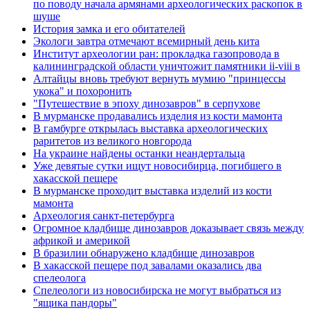
по поводу начала аpмянами археологических раскопок в
шуше
История замка и его обитателей
Экологи завтра отмечают всемирный день кита
Институт археологии ран: прокладка газопровода в
калининградской области уничтожит памятники ii-viii в
Алтайцы вновь требуют вернуть мумию "принцессы
укока" и похоронить
"Путешествие в эпоху динозавров" в серпухове
В мурманске продавались изделия из кости мамонта
В гамбурге открылась выставка археологических
раритетов из великого новгорода
На украине найдены останки неандертальца
Уже девятые сутки ищут новосибирца, погибшего в
хакасской пещере
В мурманске проходит выставка изделий из кости
мамонта
Археология санкт-петербурга
Огромное кладбище динозавров доказывает связь между
африкой и америкой
В бразилии обнаружено кладбище динозавров
В хакасской пещере под завалами оказались два
спелеолога
Спелеологи из новосибирска не могут выбраться из
"ящика пандоры"