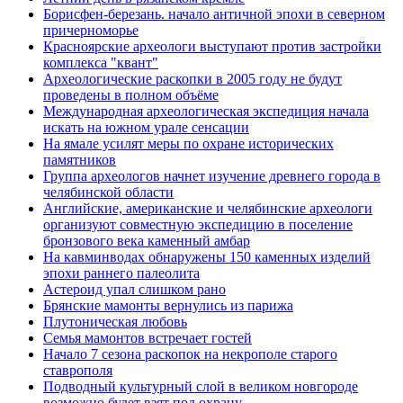
Борисфен-березань. начало античной эпохи в северном
причерноморье
Красноярские археологи выступают против застройки
комплекса "квант"
Археологические раскопки в 2005 году не будут
проведены в полном объёме
Международная археологическая экспедиция начала
искать на южном урале сенсации
На ямале усилят меры по охране исторических
памятников
Группа археологов начнет изучение древнего города в
челябинской области
Английские, американские и челябинские археологи
организуют совместную экспедицию в поселение
бронзового века каменный амбар
На кавминводах обнаружены 150 каменных изделий
эпохи раннего палеолита
Астероид упал слишком рано
Брянские мамонты вернулись из парижа
Плутоническая любовь
Семья мамонтов встречает гостей
Начало 7 сезона раскопок на некрополе старого
ставрополя
Подводный культурный слой в великом новгороде
возможно будет взят под охрану