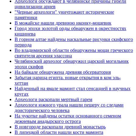
Археологи обсуждают в челябинске причины гибели
цивилизации ариев
"Черные археологи" уничтожают исторические
памятники
В можайске нашли древнюю иконку-мощевик
Город эпохи золотой орды обнаружен в окрестностях
кишинева
В горном алтае найдены наскальные рисунки скифского
периода
Во владимирской области обнаружены мощи греческого
святителя арсения элассона
Челябинский археолог обнаружил царский могильник
эпохи скифов
На байкале обнаружена древняя обсерватория
Забытая царица египта. новые открытия в ком эль-
хеттан
Найденный на ямале мамонт стал сенсацией в научных
кругах
Археологи раскопали мертвый гарем
Археологи южного урала нашли пещеру со следами
доисторического человека
На чукотке найдены остатки основанного семеном
дежневым анадырского острога
В новгороде раскопали древний монастырь
В липецкой области нашли кости мамонта