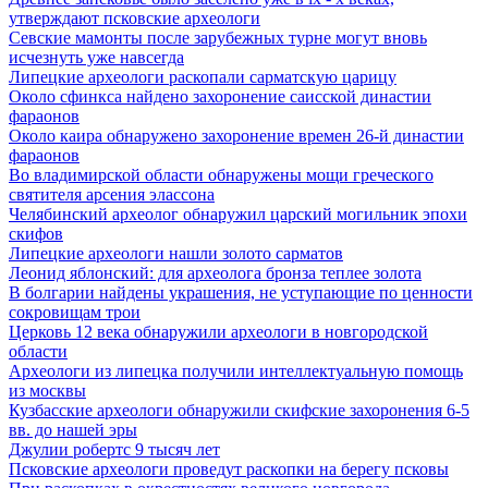
утверждают псковские археологи
Севские мамонты после зарубежных турне могут вновь
исчезнуть уже навсегда
Липецкие археологи раскопали сарматскую царицу
Около сфинкса найдено захоронение саисской династии
фараонов
Около каира обнаружено захоронение времен 26-й династии
фараонов
Во владимирской области обнаружены мощи греческого
святителя арсения элассона
Челябинский археолог обнаружил царский могильник эпохи
скифов
Липецкие археологи нашли золото сарматов
Леонид яблонский: для археолога бронза теплее золота
В болгарии найдены украшения, не уступающие по ценности
сокровищам трои
Церковь 12 века обнаружили археологи в новгородской
области
Археологи из липецка получили интеллектуальную помощь
из москвы
Кузбасские археологи обнаружили скифские захоронения 6-5
вв. до нашей эры
Джулии робертс 9 тысяч лет
Псковские археологи проведут раскопки на берегу псковы