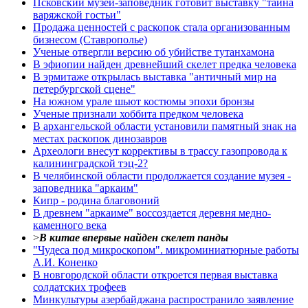
Псковский музей-заповедник готовит выставку "тайна
варяжской гостьи"
Продажа ценностей с раскопок стала организованным
бизнесом (Ставрополье)
Ученые отвергли версию об убийстве тутанхамона
В эфиопии найден древнейший скелет предка человека
В эрмитаже открылась выставка "античный мир на
петербургской сцене"
На южном урале шьют костюмы эпохи бронзы
Ученые признали хоббита предком человека
В архангельской области установили памятный знак на
местах раскопок динозавров
Археологи внесут коррективы в трассу газопровода к
калининградской тэц-2?
В челябинской области продолжается создание музея -
заповедника "аркаим"
Кипр - родина благовоний
В древнем "аркаиме" воссоздается деревня медно-
каменного века
>
В китае впервые найден скелет панды
"Чудеса под микроскопом". микроминиатюрные работы
А.И. Коненко
В новгородской области откроется первая выставка
солдатских трофеев
Минкультуры азеpбайджана распространило заявление