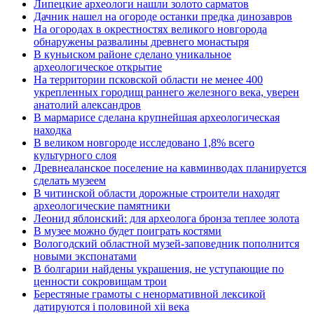
Липецкие археологи нашли золото сарматов
Дачник нашел на огороде останки предка динозавров
На огородах в окрестностях великого новгорода
обнаружены развалины древнего монастыря
В куньиском районе сделано уникальное
археологическое открытие
На территории псковской области не менее 400
укрепленных городищ раннего железного века, уверен
анатолий александров
В мармарисе сделана крупнейшая археологическая
находка
В великом новгороде исследовано 1,8% всего
культурного слоя
Древнеаланское поселение на кавминводах планируется
сделать музеем
В читинской области дорожные строители находят
археологические памятники
Леонид яблонский: для археолога бронза теплее золота
В музее можно будет поиграть костями
Вологодский областной музей-заповедник пополнится
новыми экспонатами
В болгарии найдены украшения, не уступающие по
ценности сокровищам трои
Берестяные грамоты с ненормативной лексикой
датируются i половиной xii века