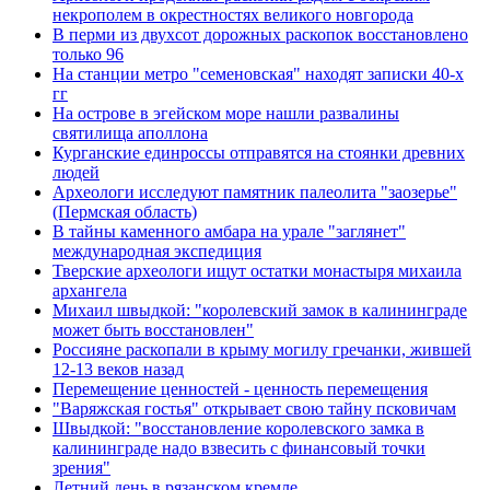
некрополем в окрестностях великого новгорода
В перми из двухсот дорожных раскопок восстановлено
только 96
На станции метро "семеновская" находят записки 40-х
гг
На острове в эгейском море нашли развалины
святилища аполлона
Курганские единроссы отправятся на стоянки древних
людей
Археологи исследуют памятник палеолита "заозерье"
(Пермская область)
В тайны каменного амбара на урале "заглянет"
международная экспедиция
Тверские археологи ищут остатки монастыря михаила
архангела
Михаил швыдкой: "королевский замок в калининграде
может быть восстановлен"
Россияне раскопали в крыму могилу гречанки, жившей
12-13 веков назад
Перемещение ценностей - ценность перемещения
"Варяжская гостья" открывает свою тайну псковичам
Швыдкой: "восстановление королевского замка в
калининграде надо взвесить с финансовый точки
зрения"
Летний день в рязанском кремле