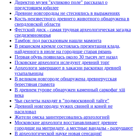
Директор музея "куликово поле" рассказал о
предстоящем юбилее
Древние новгородцы не стеснялись в выражениях
Кость неизвестного древнего животного обнаружена в
свердловской области
Фестский диск - самая трудная археологическая загадка
средиземноморья
Тамбов: под рассказовым нашли мамонта
В рязанском кремле состоялась презентация клада,
найденного в июле на городище старая рязань
Первая обувь появилась около 30 тысяч лет назад
Псковские археологи иследуют древний торг
Археологи завершают в хакасии раскопки древней
усыпальницы
В великом новгороде обнаружена древнерусская
берестяная грамота
В древнем турове обнаружен каменный саркофаг xiii
века
Чьи скелеты находят в "подмосковной тайге"
Древний новгородец чужих свиней и коней не
насиловал
Жители омска заинтересовались археологией
Московские археологи восстанавливают древнее
городище на митридате, а местные вандалы - разрушают
В археологической науке новая сенсация!