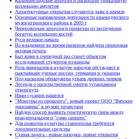
Калининградские археологи раскопали уникальную
коллекцию амулетов
Архитектурные открытия случаются даже в кремле
Основные направления деятельности краеведческого
музея игринского района в 2005 г
Череповецкие археологи привезли из экспедиции
богатую коллекцию костей
Руси великое начало
Во владимире во время раскопок найдена свинцовая
актовая печать
Быт коми в очередной раз станет объектом
исследований студентов из канады
Роль минералов в культуре народов обсуждают в
сыктывкаре ученые россии, германии и украины
Под кызылом обнаружена утварь древних тюрков
Легенда о насильственной смерти тутанхамона
отвергнута
Иван сусанин нашелся
"Монстры из прошлого". новый проект ООО "Вятские
динозавры" в музеях татарстана
Найден способ выявить генетическую связь между
неандертальцем и "гомо сапиенс"
Для развития культуры ставрополья требуются
дополнительные средства
Старая ладога - новые находки, новые открытия