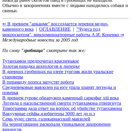
никогда ранее скелетов панд в гробницах не находили.
Обычно в захоронениях вместе с людьми находились собаки и
свиньи.
⇐ В древнем "аркаиме" воссоздается деревня медно-
каменного века
|
ОГЛАВЛЕНИЕ
|
"Чудеса под
микроскопом". микроминиатюрные работы А.И. Коненко ⇒
Международные новости за 2005 год
По слову
"гробница"
смотрите так же:
Тутанхамон предпочитал красненькое
Золотая находка археологов в липецке
В древних гробницах на озере тургояк жили уральские
староверы
В пирамиду хеопса запустят робота
Средневековые мавзолеи на юге урала хранят легенды и
поверья
В древнем турове обнаружен каменный саркофаг xiii века
Легенда о насильственной смерти тутанхамона отвергнута
Томограмма дала ответ на вопрос об убийстве тутанхамона
Вакуумные сейфы изобретены 3000 лет до н.э
Семь чудес света. галикарнасский мавзолей
На черниговщине раскопали уникальное захоронение
викингов