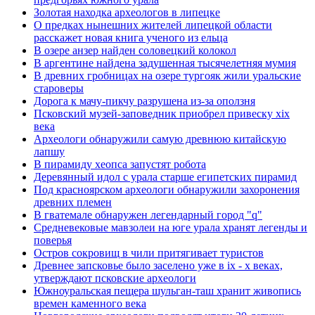
Золотая находка археологов в липецке
О предках нынешних жителей липецкой области
расскажет новая книга ученого из ельца
В озере анзер найден соловецкий колокол
В аргентине найдена задушенная тысячелетняя мумия
В древних гробницах на озере тургояк жили уральские
староверы
Дорога к мачу-пикчу разрушена из-за оползня
Псковский музей-заповедник приобрел привеску xix
века
Археологи обнаружили самую древнюю китайскую
лапшу
В пирамиду хеопса запустят робота
Деревянный идол с урала старше египетских пирамид
Под красноярском археологи обнаружили захоронения
древних племен
В гватемале обнаружен легендарный город "q"
Средневековые мавзолеи на юге урала хранят легенды и
поверья
Остров сокровищ в чили притягивает туристов
Древнее запсковье было заселено уже в ix - x веках,
утверждают псковские археологи
Южноуральская пещера шульган-таш хранит живопись
времен каменного века