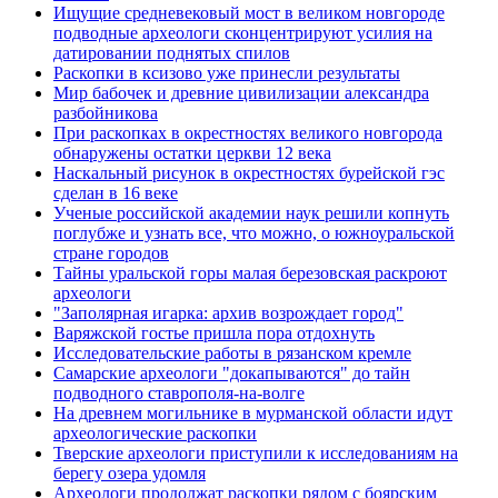
Ищущие средневековый мост в великом новгороде
подводные археологи сконцентрируют усилия на
датировании поднятых спилов
Раскопки в ксизово уже принесли результаты
Мир бабочек и древние цивилизации александра
разбойникова
При раскопках в окрестностях великого новгорода
обнаружены остатки церкви 12 века
Наскальный рисунок в окрестностях бурейской гэс
сделан в 16 веке
Ученые российской академии наук решили копнуть
поглубже и узнать все, что можно, о южноуральской
стране городов
Тайны уральской горы малая березовская раскроют
археологи
"Заполярная игарка: архив возрождает город"
Варяжской гостье пришла пора отдохнуть
Исследовательские работы в рязанском кремле
Самарские археологи "докапываются" до тайн
подводного ставрополя-на-волге
На древнем могильнике в мурманской области идут
археологические раскопки
Тверские археологи приступили к исследованиям на
берегу озера удомля
Археологи продолжат раскопки рядом с боярским