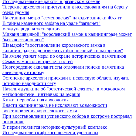
Исследовательские работы в рязанском кремле
Тверские археологи приступили к исследованиям на берегу
озера удомля
На станции метро "семеновская" находят записки 40-х гг
В тайны каменного амбара на урале "заглянет"
международная экспедиция
Михаил швыдкой: "королевский замок в калининграде может
быть восстановлен"
Швыдкой: "восстановление королевского замка в
калининграде надо взвесить с финансовый точки зрения"
На ямале усилят меры по охране исторических памятников
Семья мамонтов встречает гостей
Новгородские аквалангисты отложили поиски памятника
александру второму
Эстонские археологи приехали в псковскую область изучать
историю народности сету
Наталия душкина об "эстетической слепоте" в московском
метрополитене - интервью иа regnum
Кижи. первобытная археология
Власти калининграда не исключают возможности
восстановления королевского замка
При восстановлении успенского собора в костроме пострадал
некрополь
В перми появится историко-культурный комплекс
Исследователи скифского времени удостоены