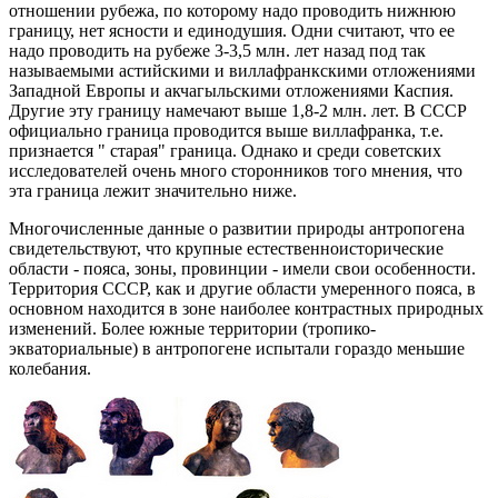
отношении рубежа, по которому надо проводить нижнюю
границу, нет ясности и единодушия. Одни считают, что ее
надо проводить на рубеже 3-3,5 млн. лет назад под так
называемыми астийскими и виллафранкскими отложениями
Западной Европы и акчагыльскими отложениями Каспия.
Другие эту границу намечают выше 1,8-2 млн. лет. В СССР
официально граница проводится выше виллафранка, т.е.
признается " старая" граница. Однако и среди советских
исследователей очень много сторонников того мнения, что
эта граница лежит значительно ниже.
Многочисленные данные о развитии природы антропогена
свидетельствуют, что крупные естественноисторические
области - пояса, зоны, провинции - имели свои особенности.
Территория СССР, как и другие области умеренного пояса, в
основном находится в зоне наиболее контрастных природных
изменений. Более южные территории (тропико-
экваториальные) в антропогене испытали гораздо меньшие
колебания.