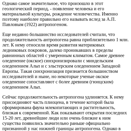
Однако самое значительное, что произошло в этот
геологический период, - появление человека и его
материальной культуры, рождение человечества. Именно
поэтому наиболее правильно его называть вслед за А.П.
Павловым (1922) антропогеном.
Еще недавно большинство исследователей считали, что
продолжительность антропогена равна приблизительно 1 млн.
лет. К нему относили время развития материковых
ледниковых покровов, далеко проникавших в пределы
равнинных областей с умеренным климатом. Самое древнее
оледенение (окское) синхронизировали с миндельским
оледенением Альп и с эльстерским оледенением Западной
Европы. Такая синхронизация признается большинством
исследователей и ныне, но некоторые ученые окское
оледенение сопоставляют с более древним (гюнцским)
оледенением Альп.
Сейчас продолжительность антропогена удлиняется. К нему
присоединяют часть плиоцена, в течение которой была
сформирована фауна млекопитающих и растительность,
близкая к современной. Как показывают открытия последних
15-20 лет, древнейшие люди или очень близкие к ним
существа появились значительно раньше официально
признанной у нас нижней границы антропогена. Однако в