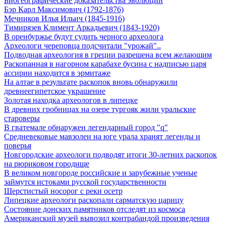
Биогеографические доказательства эволюции
Бэр Карл Максимович (1792-1876)
Мечников Илья Ильич (1845-1916)
Тимирязев Климент Аркадьевич (1843-1920)
В оренбуржье будут судить черного археолога
Археологи череповца подсчитали "урожай"..
Подводная археология в греции разрешена всем желающим
Раскопанная в нагорном карабахе бусина с надписью царя
ассирии находится в эрмитаже
На алтае в результате раскопок вновь обнаружили
древнеегипетское украшение
Золотая находка археологов в липецке
В древних гробницах на озере тургояк жили уральские
староверы
В гватемале обнаружен легендарный город "q"
Средневековые мавзолеи на юге урала хранят легенды и
поверья
Новгородские археологи подводят итоги 30-летних раскопок
на рюриковом городище
В великом новгороде российские и зарубежные ученые
займутся истоками русской государственности
Шерстистый носорог с реки осетр
Липецкие археологи раскопали сарматскую царицу
Состояние донских памятников отследят из космоса
Американский музей вывозил контрабандой произведения