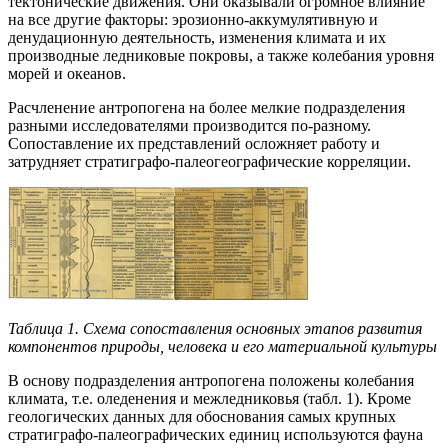
тектонические движения. Они оказывали огромное влияние
на все другие факторы: эрозионно-аккумулятивную и
денудационную деятельность, изменения климата и их
производные ледниковые покровы, а также колебания уровня
морей и океанов.
Расчленение антропогена на более мелкие подразделения
разными исследователями производится по-разному.
Сопоставление их представлений осложняет работу и
затрудняет стратиграфо-палеогеографические корреляции.
Таблица 1. Схема сопоставления основных этапов развития
компонентов природы, человека и его материальной культуры
В основу подразделения антропогена положены колебания
климата, т.е. оледенения и межледниковья (табл. 1). Кроме
геологических данных для обоснования самых крупных
стратиграфо-палеографических единиц используются фауна