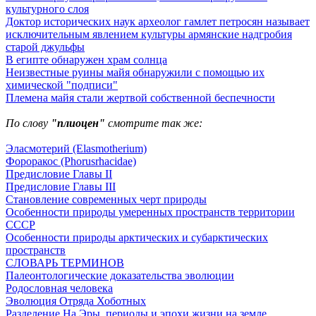
культурного слоя
Доктор исторических наук археолог гамлет петросян называет
исключительным явлением культуры армянские надгробия
старой джульфы
В египте обнаружен храм солнца
Неизвестные руины майя обнаружили с помощью их
химической "подписи"
Племена майя стали жертвой собственной беспечности
По слову
"плиоцен"
смотрите так же:
Эласмотерий (Elasmotherium)
Фороракос (Phorusrhacidae)
Предисловие Главы II
Предисловие Главы III
Становление современных черт природы
Особенности природы умеренных пространств территории
СССР
Особенности природы арктических и субарктических
пространств
СЛОВАРЬ ТЕРМИНОВ
Палеонтологические доказательства эволюции
Родословная человека
Эволюция Отряда Хоботных
Разделение На Эры, периоды и эпохи жизни на земле