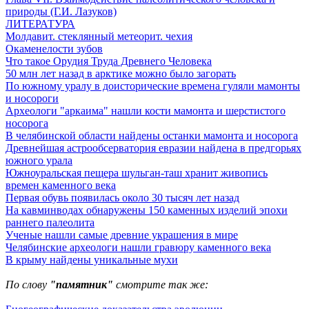
природы (Г.И. Лазуков)
ЛИТЕРАТУРА
Молдавит. стеклянный метеорит. чехия
Окаменелости зубов
Что такое Орудия Труда Древнего Человека
50 млн лет назад в арктике можно было загорать
По южному уралу в доисторические времена гуляли мамонты
и носороги
Археологи "аркаима" нашли кости мамонта и шерстистого
носорога
В челябинской области найдены останки мамонта и носорога
Древнейшая астрообсерватория евразии найдена в предгорьях
южного урала
Южноуральская пещера шульган-таш хранит живопись
времен каменного века
Первая обувь появилась около 30 тысяч лет назад
На кавминводах обнаружены 150 каменных изделий эпохи
раннего палеолита
Ученые нашли самые древние украшения в мире
Челябинские археологи нашли гравюру каменного века
В крыму найдены уникальные мухи
По слову
"памятник"
смотрите так же: