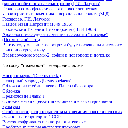
(времени обитания палеоантропов) (Г.И. Лазуков)
Геолого-геоморфологическая и археологическая
характеристики памятников верхнего палеолита (М.Д.
Гвоздовер, Г.И. Лазуков)
Павлов Иван Петрович (1849-1936)
Павловский Евгений Никанорович (1884-1965)
Археологи исследуют памятник палеолита "заозерье"
(Пермская область)
В этом году ольгинские встречи будут посвящены археологу
григорию гроздилову
Древнерусские храмы-2. софии в новгороде и полоцке
По слову
"палеолит"
смотрите так же:
Носорог мерка (Diceros merki)
Пещерный медведь (Ursus spelaeus)
Обложка. из глубины веков. Палеозойская эра
Обложка
Предисловие Главы I
Основные этапы развития человека и его материальной
культуры
Особенности распространения м залегания палеолитических
стоянок на территории СССР
Восточноафриканские австралопитековые
Проблема культуры австралопитековых