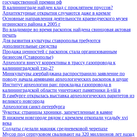
государственной премии рф
В калининграде найден клад с проклятием пруссов?
Архитектурные открытия случаются даже в кремле
Основные направления деятельности краеведческого музея
игринского района в 2005 г
Во владимире во время раскопок найдена свинцовая актовая
печать
Для развития культуры ставрополья требуются
дополнительные средства
Продажа ценностей с раскопок стала организованным
бизнесом (Ставрополье)
Археологи внесут коррективы в трассу газопровода к
калининградской тэц-2?
Минкультуры азеpбайджана распространило заявление по
поводу начала аpмянами археологических раскопок в шуше
Институт археологии ран: прокладка газопровода в
калининградской области уничтожит памятники ii-viii в
В гамбурге открылась выставка археологических раритетов из
великого новгорода
Археология санкт-петербурга
Чукотка: страницы хроники, запечетленные в камне
В нижнем новгороде рядом с кремлем откопали усадьбу xvi
века
Солдаты сделали макияж средневековой черепахе
Мусор под cерпуховом сваливают на 320 миллионов лет назад