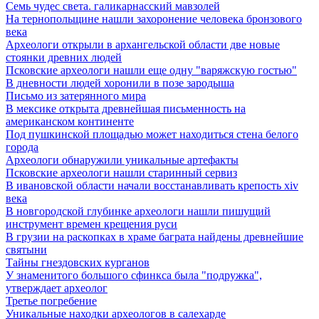
Семь чудес света. галикарнасский мавзолей
На тернопольщине нашли захоронение человека бронзового
века
Археологи открыли в архангельской области две новые
стоянки древних людей
Псковские археологи нашли еще одну "варяжскую гостью"
В дневности людей хоронили в позе зародыша
Письмо из затерянного мира
В мексике открыта древнейшая письменность на
американском континенте
Под пушкинской площадью может находиться стена белого
города
Археологи обнаружили уникальные артефакты
Псковские археологи нашли старинный сервиз
В ивановской области начали восстанавливать крепость xiv
века
В новгородской глубинке археологи нашли пишущий
инструмент времен крещения руси
В грузии на раскопках в храме баграта найдены древнейшие
святыни
Тайны гнездовских курганов
У знаменитого большого сфинкса была "подружка",
утверждает археолог
Третье погребение
Уникальные находки археологов в салехарде