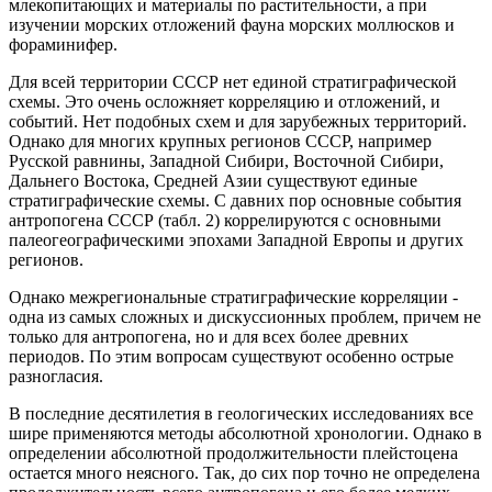
млекопитающих и материалы по растительности, а при
изучении морских отложений фауна морских моллюсков и
фораминифер.
Для всей территории СССР нет единой стратиграфической
схемы. Это очень осложняет корреляцию и отложений, и
событий. Нет подобных схем и для зарубежных территорий.
Однако для многих крупных регионов СССР, например
Русской равнины, Западной Сибири, Восточной Сибири,
Дальнего Востока, Средней Азии существуют единые
стратиграфические схемы. С давних пор основные события
антропогена СССР (табл. 2) коррелируются с основными
палеогеографическими эпохами Западной Европы и других
регионов.
Однако межрегиональные стратиграфические корреляции -
одна из самых сложных и дискуссионных проблем, причем не
только для антропогена, но и для всех более древних
периодов. По этим вопросам существуют особенно острые
разногласия.
В последние десятилетия в геологических исследованиях все
шире применяются методы абсолютной хронологии. Однако в
определении абсолютной продолжительности плейстоцена
остается много неясного. Так, до сих пор точно не определена