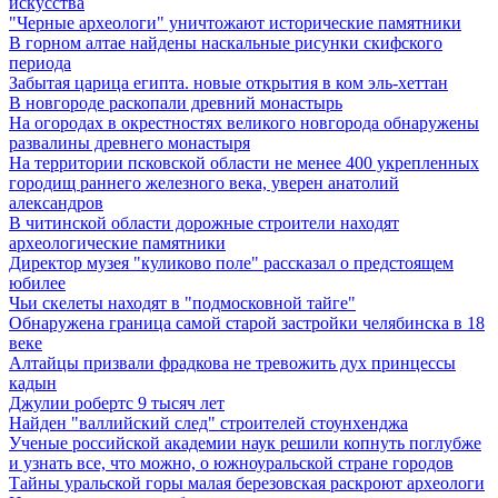
искусства
"Черные археологи" уничтожают исторические памятники
В горном алтае найдены наскальные рисунки скифского
периода
Забытая царица египта. новые открытия в ком эль-хеттан
В новгороде раскопали древний монастырь
На огородах в окрестностях великого новгорода обнаружены
развалины древнего монастыря
На территории псковской области не менее 400 укрепленных
городищ раннего железного века, уверен анатолий
александров
В читинской области дорожные строители находят
археологические памятники
Директор музея "куликово поле" рассказал о предстоящем
юбилее
Чьи скелеты находят в "подмосковной тайге"
Обнаружена граница самой старой застройки челябинска в 18
веке
Алтайцы призвали фрадкова не тревожить дух принцессы
кадын
Джулии робертс 9 тысяч лет
Найден "валлийский след" строителей стоунхенджа
Ученые российской академии наук решили копнуть поглубже
и узнать все, что можно, о южноуральской стране городов
Тайны уральской горы малая березовская раскроют археологи