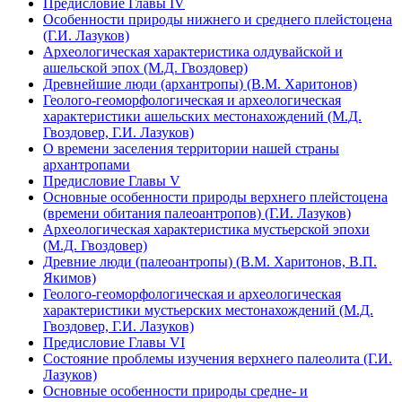
Предисловие Главы IV
Особенности природы нижнего и среднего плейстоцена
(Г.И. Лазуков)
Археологическая характеристика олдувайской и
ашельской эпох (М.Д. Гвоздовер)
Древнейшие люди (архантропы) (В.М. Харитонов)
Геолого-геоморфологическая и археологическая
характеристики ашельских местонахождений (М.Д.
Гвоздовер, Г.И. Лазуков)
О времени заселения территории нашей страны
архантропами
Предисловие Главы V
Основные особенности природы верхнего плейстоцена
(времени обитания палеоантропов) (Г.И. Лазуков)
Археологическая характеристика мустьерской эпохи
(М.Д. Гвоздовер)
Древние люди (палеоантропы) (В.М. Харитонов, В.П.
Якимов)
Геолого-геоморфологическая и археологическая
характеристики мустьерских местонахождений (М.Д.
Гвоздовер, Г.И. Лазуков)
Предисловие Главы VI
Состояние проблемы изучения верхнего палеолита (Г.И.
Лазуков)
Основные особенности природы средне- и