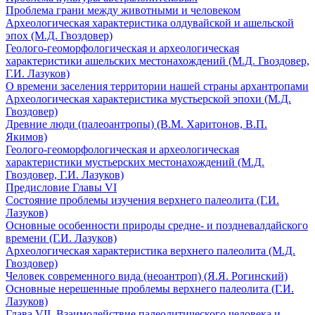
Проблема грани между животными и человеком
Археологическая характеристика олдувайской и ашельской
эпох (М.Д. Гвоздовер)
Геолого-геоморфологическая и археологическая
характеристики ашельских местонахождений (М.Д. Гвоздовер,
Г.И. Лазуков)
О времени заселения территории нашей страны архантропами
Археологическая характеристика мустьерской эпохи (М.Д.
Гвоздовер)
Древние люди (палеоантропы) (В.М. Харитонов, В.П.
Якимов)
Геолого-геоморфологическая и археологическая
характеристики мустьерских местонахождений (М.Д.
Гвоздовер, Г.И. Лазуков)
Предисловие Главы VI
Состояние проблемы изучения верхнего палеолита (Г.И.
Лазуков)
Основные особенности природы средне- и поздневалдайского
времени (Г.И. Лазуков)
Археологическая характеристика верхнего палеолита (М.Д.
Гвоздовер)
Человек современного вида (неоантроп) (Я.Я. Рогинский)
Основные нерешенные проблемы верхнего палеолита (Г.И.
Лазуков)
Глава VII. Взаимодействие палеолитического человека и