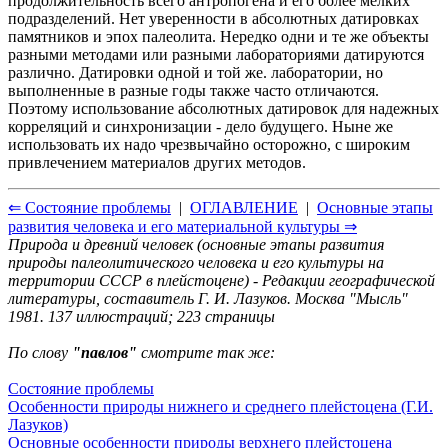
продолжительность всего антропогена и его более мелких
подразделений. Нет уверенности в абсолютных датировках
памятников и эпох палеолита. Нередко одни и те же объекты
разными методами или разными лабораториями датируются
различно. Датировки одной и той же. лаборатории, но
выполненные в разные годы также часто отличаются.
Поэтому использование абсолютных датировок для надежных
корреляций и синхронизации - дело будущего. Ныне же
использовать их надо чрезвычайно осторожно, с широким
привлечением материалов других методов.
⇐ Состояние проблемы
|
ОГЛАВЛЕНИЕ
|
Основные этапы
развития человека и его материальной культуры ⇒
Природа и древний человек (основные этапы развития
природы палеолитического человека и его культуры на
территории СССР в плейстоцене) - Редакции географической
литературы, составитель Г. И. Лазуков. Москва "Мысль"
1981. 137 иллюстраций; 223 страницы
По слову
"павлов"
смотрите так же:
Состояние проблемы
Особенности природы нижнего и среднего плейстоцена (Г.И.
Лазуков)
Основные особенности природы верхнего плейстоцена