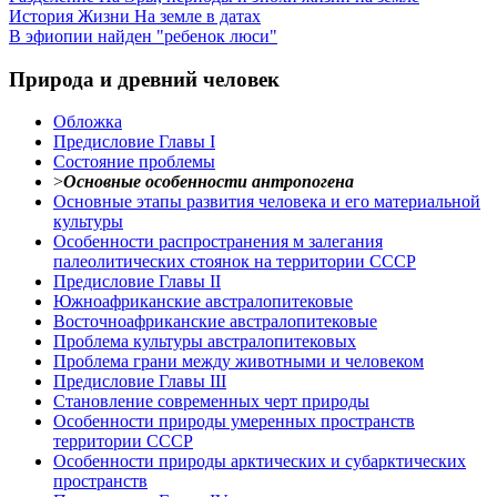
История Жизни На земле в датах
В эфиопии найден "ребенок люси"
Природа и древний человек
Обложка
Предисловие Главы I
Состояние проблемы
>
Основные особенности антропогена
Основные этапы развития человека и его материальной
культуры
Особенности распространения м залегания
палеолитических стоянок на территории СССР
Предисловие Главы II
Южноафриканские австралопитековые
Восточноафриканские австралопитековые
Проблема культуры австралопитековых
Проблема грани между животными и человеком
Предисловие Главы III
Становление современных черт природы
Особенности природы умеренных пространств
территории СССР
Особенности природы арктических и субарктических
пространств