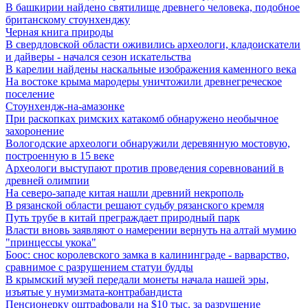
В башкирии найдено святилище древнего человека, подобное
британскому стоунхенджу
Черная книга природы
В свердловской области оживились археологи, кладоискатели
и дайверы - начался сезон искательства
В карелии найдены наскальные изображения каменного века
На востоке крыма мародеры уничтожили древнегреческое
поселение
Стоунхендж-на-амазонке
При раскопках римских катакомб обнаружено необычное
захоронение
Вологодские археологи обнаружили деревянную мостовую,
построенную в 15 веке
Археологи выступают против проведения соревнований в
древней олимпии
На северо-западе китая нашли древний некрополь
В рязанской области решают судьбу рязанского кремля
Путь трубе в китай преграждает природный парк
Власти вновь заявляют о намерении вернуть на алтай мумию
"принцессы укока"
Боос: снос королевского замка в калининграде - варварство,
сравнимое с разрушением статуи будды
В крымский музей передали монеты начала нашей эры,
изъятые у нумизмата-контрабандиста
Пенсионерку оштрафовали на $10 тыс. за разрушение