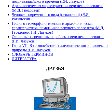
поздневалдайского времени (Г.И. Лазуков)
Археологическая характеристика верхнего палеолита
(М.Д. Гвоздовер)
Человек современного вида (неоантроп) (Я.Я.
Рогинский)
Геолого-геоморфологическая и археологическая
характеристики памятников верхнего палеолита (М.Д.
Гвоздовер, Г.И. Лазуков)
Основные нерешенные проблемы верхнего палеолита
(Г.И. Лазуков)
Глава VII. Взаимодействие палеолитического человека и
природы (Г.И. Лазуков)
СЛОВАРЬ ТЕРМИНОВ
ЛИТЕРАТУРА
ДРУЗЬЯ