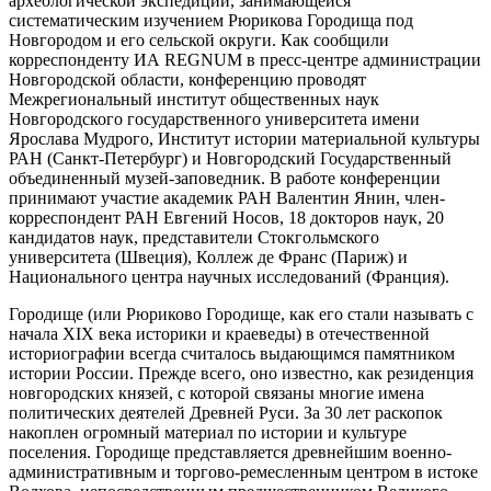
археологической экспедиции, занимающейся
систематическим изучением Рюрикова Городища под
Новгородом и его сельской округи. Как сообщили
корреспонденту ИА REGNUM в пресс-центре администрации
Новгородской области, конференцию проводят
Межрегиональный институт общественных наук
Новгородского государственного университета имени
Ярослава Мудрого, Институт истории материальной культуры
РАН (Санкт-Петербург) и Новгородский Государственный
объединенный музей-заповедник. В работе конференции
принимают участие академик РАН Валентин Янин, член-
корреспондент РАН Евгений Носов, 18 докторов наук, 20
кандидатов наук, представители Стокгольмского
университета (Швеция), Коллеж де Франс (Париж) и
Национального центра научных исследований (Франция).
Городище (или Рюриково Городище, как его стали называть с
начала XIX века историки и краеведы) в отечественной
историографии всегда считалось выдающимся памятником
истории России. Прежде всего, оно известно, как резиденция
новгородских князей, с которой связаны многие имена
политических деятелей Древней Руси. За 30 лет раскопок
накоплен огромный материал по истории и культуре
поселения. Городище представляется древнейшим военно-
административным и торгово-ремесленным центром в истоке