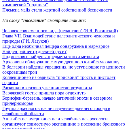
химической "подписи"
Племена майя стали жертвой собственной беспечности
По слову
"поселение"
смотрите так же:
Человек современного вида (неоантроп) (Я.Я. Рогинский)
Глава VII. Взаимодействие палеолитического человека и
природы (Г.И. Лазуков)
Еще одна необычная пещера обнаружена в мармарисе
Найден райцентр древней руси?
Подмосковье найдены предметы эпохи мезолита
Археологи обнаружили самую древнюю китайскую лапшу
В болгарии найдены украшения, не уступающие по ценности
сокровищам трои
Коллекционер из барнаула "присвоил" трость и пистолет
геринга
Раскопки в ксизово уже принесли результаты
Варяжской гостье пришла пора отдохнуть
Борисфен-березань. начало античной эпохи в северном
причерноморье
Группа археологов начнет изучение древнего города в
челябинской области
Английские, американские и челябинские археологи
организуют совместную экспедицию в поселение бронзового