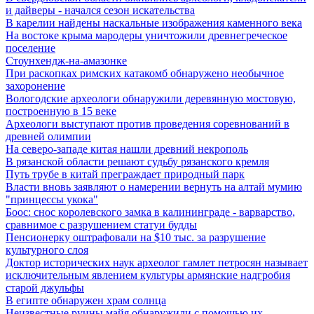
и дайверы - начался сезон искательства
В карелии найдены наскальные изображения каменного века
На востоке крыма мародеры уничтожили древнегреческое
поселение
Стоунхендж-на-амазонке
При раскопках римских катакомб обнаружено необычное
захоронение
Вологодские археологи обнаружили деревянную мостовую,
построенную в 15 веке
Археологи выступают против проведения соревнований в
древней олимпии
На северо-западе китая нашли древний некрополь
В рязанской области решают судьбу рязанского кремля
Путь трубе в китай преграждает природный парк
Власти вновь заявляют о намерении вернуть на алтай мумию
"принцессы укока"
Боос: снос королевского замка в калининграде - варварство,
сравнимое с разрушением статуи будды
Пенсионерку оштрафовали на $10 тыс. за разрушение
культурного слоя
Доктор исторических наук археолог гамлет петросян называет
исключительным явлением культуры армянские надгробия
старой джульфы
В египте обнаружен храм солнца
Неизвестные руины майя обнаружили с помощью их