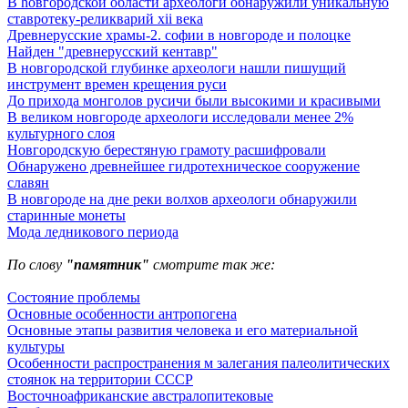
В hовгородской области археологи обнаружили уникальную
ставротеку-реликварий xii века
Древнерусские храмы-2. софии в новгороде и полоцке
Найден "древнерусский кентавр"
В новгородской глубинке археологи нашли пишущий
инструмент времен крещения руси
До прихода монголов русичи были высокими и красивыми
В великом новгороде археологи исследовали менее 2%
культурного слоя
Новгородскую берестяную грамоту расшифровали
Обнаружено древнейшее гидротехническое сооружение
славян
В новгороде на дне реки волхов археологи обнаружили
старинные монеты
Мода ледникового периода
По слову
"памятник"
смотрите так же:
Состояние проблемы
Основные особенности антропогена
Основные этапы развития человека и его материальной
культуры
Особенности распространения м залегания палеолитических
стоянок на территории СССР
Восточноафриканские австралопитековые