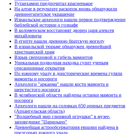
Тутанхамон предпочитал красненькое
На алтае в результате раскопок вновь обнаружили
древнеегипетское украшение
Израильские археологи нашли первое подтверждение
библейской истории о голиафе
В коломенском восстановят дворец царя алексея
михайловича
В египте нашли древнюю братскую могилу
В израильской тюрьме обнаружен древнейший
христианский храм
Взрыв сверхновой и гибель мамонтов
Уникальная подводная находка сулит ученым
сенсационные открытия
По южному уралу в доисторические времена гуляли
мамонты и носороги
Археологи "аркаима" нашли кости мамонта и
шерстистого носорога
В челябинской области найдены останки мамонта и
носорога
Археологи нашли на соловках 650 ценных предметов
(Архангельская область)
"Волшебный мир глиняной игрушки" в музее-
заповеднике "Царицыно"
Древнейшая астрообсерватория евразии найдена в
предгорьях южного урала