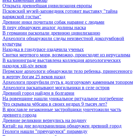
века каменный амбар
Открыта древнейшая цивилизация европы
Псковский музей-заповедник готовит выставку "тайна
варяжской гостьи"
Древние инки почитали собак наравне с людьми
В перу обнаружен аналог долины наска
В германии раскопали древнюю цивилизацию
Археологи обнаружили следы неизвестной доколумбовой
культуры
Находка в гондурасе озадачила ученых
Свитки мертвого моря, возможно, происходят из иерусалима
В калининграде выставлена коллекция археологических
находок xiii-xiv веков
Пермские археологи обнаружили тело ребенка, принесенного
в жертву богам 25 веков назад
Археологи прорубили путь к долгорукому каменным топором
Археологи раскапывают могильники в селе остров
Древний город найден в болгарии
На ровенщине нашли уникальное ритуальное погребение
Что скрывала чёбсара в своих недрах 9 тысяч лет?
В ярославле незаконные застройщики уничтожили часть
древнего города
Древние реликвии вернулись на родину
Китай: на дне водохранилища обнаружен древний город
Геологи нашли "прячущуюся" пирамиду