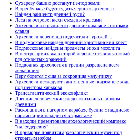
Сухареву башню достанут из-под земли
В оренбуржье будут судить черного археолога
Найден райцентр древней руси?
Леса на острове пасхи съедены крысами
Археологи открыли, что древние римляне - потомки
славян
Археологи череповца подсчитали "урожай"..
В подмосковье найден древний христианский крест
Подмосковье найдены предметы эпохи мезолита
В центре эрмитажа в старой деревне появился новый
ряд открытых хранений
Подводная археология в греции разрешена всем
желающим
Перу борется с сша за сокровища мачу-пикчу
Археологи исследуют таинственные подземные ходы
под центром харькова
Трансатлантический экоконфликт
Древние человеческие следы оказались слишком
древними
Раскопанная в нагорном карабахе бусина с надписью
царя ассирии находится в эрмитаже
В находке презентовали археологический комплекс
"палеодеревня"
В приморье появится археологический музей под
открытым небом