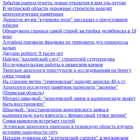
Забытая царица египта. новые открытия в ком эль-хеттан
В читинской области дорожные строители находят
археологические памятники
Директор музея "куликово поле" рассказал о предстоящем
юбилее
Обнаружена граница самой старой застройки челябинска в 18
веке
Алтайцы призвали фрадкова не тревожить дух принцессы
кадын
Джулии робертс 9 тысяч лет
Найден "валлийский след" строителей стоунхенджа
Исследовательские работы в рязанском кремле
Тверские археологи приступили к исследованиям на берегу
озера удомля
На станции метро "семеновская" находят записки 40-х гг
Археологи исследуют памятник палеолита "заозерье"
(Пермская область)
Михаил швыдкой: "королевский замок в калининграде может
быть восстановлен"
Швыдкой: "восстановление королевского замка в
калининграде надо взвесить с финансовый точки зрения"
Семья мамонтов встречает гостей
Эстонские археологи приехали в псковскую область изучать
историю народности сету
Наталия душкина об "эстетической слепоте" в московском