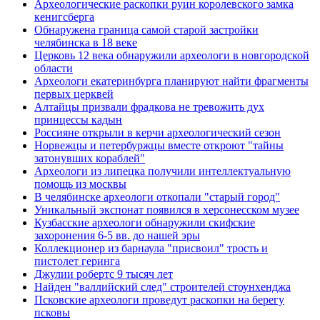
Археологические раскопки руин королевского замка
кенигсберга
Обнаружена граница самой старой застройки
челябинска в 18 веке
Церковь 12 века обнаружили археологи в новгородской
области
Археологи екатеринбурга планируют найти фрагменты
первых церквей
Алтайцы призвали фрадкова не тревожить дух
принцессы кадын
Россияне открыли в керчи археологический сезон
Норвежцы и петербуржцы вместе откроют "тайны
затонувших кораблей"
Археологи из липецка получили интеллектуальную
помощь из москвы
В челябинске археологи откопали "старый город"
Уникальный экспонат появился в херсонесском музее
Кузбасские археологи обнаружили скифские
захоронения 6-5 вв. до нашей эры
Коллекционер из барнаула "присвоил" трость и
пистолет геринга
Джулии робертс 9 тысяч лет
Найден "валлийский след" строителей стоунхенджа
Псковские археологи проведут раскопки на берегу
псковы