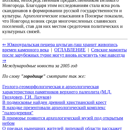
Волхова, непосредственным предшественником Великого
Новгорода. Благодаря этим исследованиям стала ясна роль
скандинавов в формировании русской государственности и
культуры. Археологические изыскания в Поозерье показали,
что Новгород возник среди многочисленных славянских
поселений, став для них местом средоточия политических и
культурных связей.
⇐ Южноуральская пещера шульган-таш хранит живопись
времен каменного века
|
ОГЛАВЛЕНИЕ
|
Севские мамонты
после зарубежных турне могут вновь исчезнуть уже навсегда
⇒
Международные новости за 2005 год
По слову
"городище"
смотрите так же:
Геолого-геоморфологическая и археологическая
характеристики памятников верхнего палеолита (М.Д.
Гвоздовер, Г.И. Лазуков)
В подмосковье найден древний христианский крест
В находке презентовали археологический комплекс
"палеодеревня"
В приморье появится археологический музей под открытым
небом
О предках нынешних жителей липецкой области расскажет