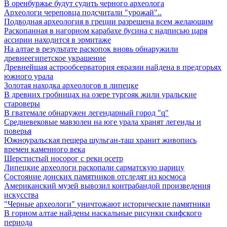
В оренбуржье будут судить черного археолога
Археологи череповца подсчитали "урожай"..
Подводная археология в греции разрешена всем желающим
Раскопанная в нагорном карабахе бусина с надписью царя
ассирии находится в эрмитаже
На алтае в результате раскопок вновь обнаружили
древнеегипетское украшение
Древнейшая астрообсерватория евразии найдена в предгорьях
южного урала
Золотая находка археологов в липецке
В древних гробницах на озере тургояк жили уральские
староверы
В гватемале обнаружен легендарный город "q"
Средневековые мавзолеи на юге урала хранят легенды и
поверья
Южноуральская пещера шульган-таш хранит живопись
времен каменного века
Шерстистый носорог с реки осетр
Липецкие археологи раскопали сарматскую царицу
Состояние донских памятников отследят из космоса
Американский музей вывозил контрабандой произведения
искусства
"Черные археологи" уничтожают исторические памятники
В горном алтае найдены наскальные рисунки скифского
периода