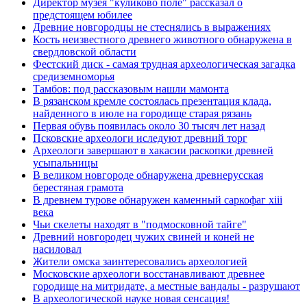
Директор музея "куликово поле" рассказал о
предстоящем юбилее
Древние новгородцы не стеснялись в выражениях
Кость неизвестного древнего животного обнаружена в
свердловской области
Фестский диск - самая трудная археологическая загадка
средиземноморья
Тамбов: под рассказовым нашли мамонта
В рязанском кремле состоялась презентация клада,
найденного в июле на городище старая рязань
Первая обувь появилась около 30 тысяч лет назад
Псковские археологи иследуют древний торг
Археологи завершают в хакасии раскопки древней
усыпальницы
В великом новгороде обнаружена древнерусская
берестяная грамота
В древнем турове обнаружен каменный саркофаг xiii
века
Чьи скелеты находят в "подмосковной тайге"
Древний новгородец чужих свиней и коней не
насиловал
Жители омска заинтересовались археологией
Московские археологи восстанавливают древнее
городище на митридате, а местные вандалы - разрушают
В археологической науке новая сенсация!