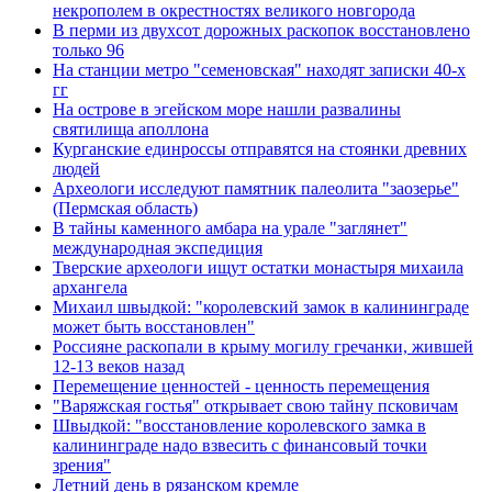
некрополем в окрестностях великого новгорода
В перми из двухсот дорожных раскопок восстановлено
только 96
На станции метро "семеновская" находят записки 40-х
гг
На острове в эгейском море нашли развалины
святилища аполлона
Курганские единроссы отправятся на стоянки древних
людей
Археологи исследуют памятник палеолита "заозерье"
(Пермская область)
В тайны каменного амбара на урале "заглянет"
международная экспедиция
Тверские археологи ищут остатки монастыря михаила
архангела
Михаил швыдкой: "королевский замок в калининграде
может быть восстановлен"
Россияне раскопали в крыму могилу гречанки, жившей
12-13 веков назад
Перемещение ценностей - ценность перемещения
"Варяжская гостья" открывает свою тайну псковичам
Швыдкой: "восстановление королевского замка в
калининграде надо взвесить с финансовый точки
зрения"
Летний день в рязанском кремле