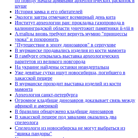
по поводу начала аpмянами археологических раскопок в
шуше
История замка и его обитателей
Экологи завтра отмечают всемирный день кита
Институт археологии ран: прокладка газопровода в
калининградской области уничтожит памятники ii-viii в
Алтайцы вновь требуют вернуть мумию "принцессы
укока" и похоронить
"Путешествие в эпоху динозавров" в серпухове
В мурманске продавались изделия из кости мамонта
В гамбурге открылась выставка археологических
раритетов из великого новгорода
На украине найдены останки неандертальца
Уже девятые сутки ищут новосибирца, погибшего в
хакасской пещере
В мурманске проходит выставка изделий из кости
мамонта
Археология санкт-петербурга
Огромное кладбище динозавров доказывает связь между
африкой и америкой
В бразилии обнаружено кладбище динозавров
В хакасской пещере под завалами оказались два
спелеолога
Спелеологи из новосибирска не могут выбраться из
"ящика пандоры"