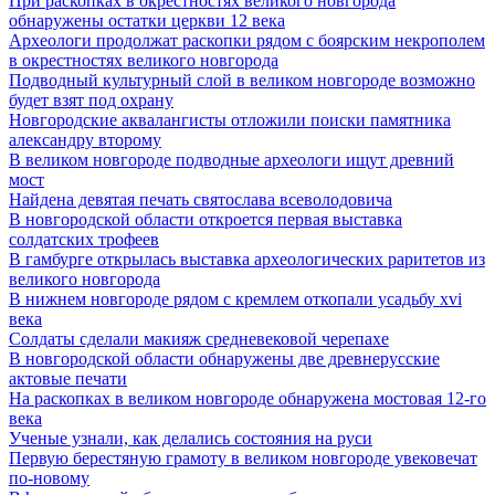
При раскопках в окрестностях великого новгорода
обнаружены остатки церкви 12 века
Археологи продолжат раскопки рядом с боярским некрополем
в окрестностях великого новгорода
Подводный культурный слой в великом новгороде возможно
будет взят под охрану
Новгородские аквалангисты отложили поиски памятника
александру второму
В великом новгороде подводные археологи ищут древний
мост
Найдена девятая печать святослава всеволодовича
В новгородской области откроется первая выставка
солдатских трофеев
В гамбурге открылась выставка археологических раритетов из
великого новгорода
В нижнем новгороде рядом с кремлем откопали усадьбу xvi
века
Солдаты сделали макияж средневековой черепахе
В новгородской области обнаружены две древнерусские
актовые печати
На раскопках в великом новгороде обнаружена мостовая 12-го
века
Ученые узнали, как делались состояния на руси
Первую берестяную грамоту в великом новгороде увековечат
по-новому