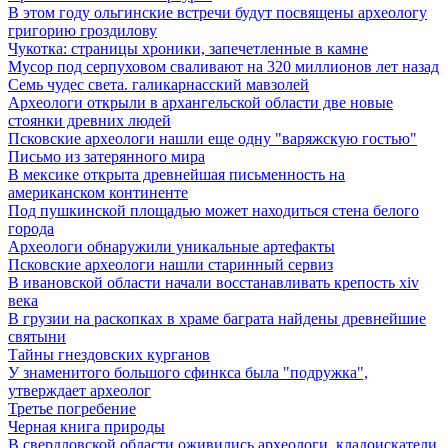
В этом году ольгинские встречи будут посвящены археологу
григорию гроздилову
Чукотка: страницы хроники, запечетленные в камне
Мусор под cерпуховом сваливают на 320 миллионов лет назад
Семь чудес света. галикарнасский мавзолей
Археологи открыли в архангельской области две новые
стоянки древних людей
Псковские археологи нашли еще одну "варяжскую гостью"
Письмо из затерянного мира
В мексике открыта древнейшая письменность на
американском континенте
Под пушкинской площадью может находиться стена белого
города
Археологи обнаружили уникальные артефакты
Псковские археологи нашли старинный сервиз
В ивановской области начали восстанавливать крепость xiv
века
В грузии на раскопках в храме баграта найдены древнейшие
святыни
Тайны гнездовских курганов
У знаменитого большого сфинкса была "подружка",
утверждает археолог
Третье погребение
Черная книга природы
В свердловской области оживились археологи, кладоискатели