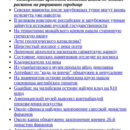
раскопок на рюриковом городище
Севские мамонты после зарубежных турне могут вновь
исчезнуть уже навсегда
В великом новгороде российские и зарубежные ученые
займутся истоками русской государственности
На территории можайского кремля нашли старинную
греческую икону
Дети геологического катаклизма?
Шерстистый носорог с реки осетр
Липецкие археологи раскопали сарматскую царицу
Состояние донских памятников отследят из космоса
Кладоискатели xxi века
Из уланбаторского музея пропало яйцо динозавра
Артефакт из "кода да винчи" обнаружен в иерусалиме
На знаменитом острове робинзона крузо нашли
сокровища английских пиратов
Guardian: на чилийском острове найден клад на $10
млрд
Американский музей вывозил контрабандой
произведения искусства
Около сфинкса найдено захоронение саисской династии
фараонов
Около каира обнаружено захоронение времен 26-й
династии фараонов
Археологи обсуждают в челябинске причины гибели