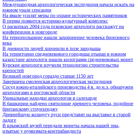
Международная археологическая экспедиция начала искать на
южном урале сенсации
На ямале усилят меры по охране исторических памятников
В перми появится историко-культурный комплекс
О раскопках 2004 года псковские археологи расскажут на
конференции в новгороде
На тернопольщине нашли захоронение человека бронзового
века
В дневности людей хоронили в позе зародыша
На территории средневекового городища отырар в южном
казахстане археологи нашли килограмм средневековых монет
Курские археологи изучили технологию строительства
крепостей
Великий новгород гораздо старше 1150 лет
Завершена смоленская археологическая экспедиция
Сосуд южно-италийского производства 4 в. до н.э. обнаружен
археологами в ростовской области
Уникальные находки археологов в салехарде
В башкирии найдено святилище древнего человека, подобное
британскому стоунхенджу
Древнейшую кольчугу руси представят на выставке в старой
ладоге
В крымский музей передали монеты начала нашей эры,
изъятые у нумизмата-контрабандиста