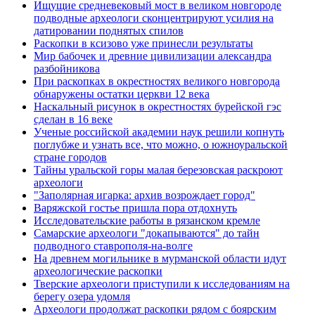
Ищущие средневековый мост в великом новгороде
подводные археологи сконцентрируют усилия на
датировании поднятых спилов
Раскопки в ксизово уже принесли результаты
Мир бабочек и древние цивилизации александра
разбойникова
При раскопках в окрестностях великого новгорода
обнаружены остатки церкви 12 века
Наскальный рисунок в окрестностях бурейской гэс
сделан в 16 веке
Ученые российской академии наук решили копнуть
поглубже и узнать все, что можно, о южноуральской
стране городов
Тайны уральской горы малая березовская раскроют
археологи
"Заполярная игарка: архив возрождает город"
Варяжской гостье пришла пора отдохнуть
Исследовательские работы в рязанском кремле
Самарские археологи "докапываются" до тайн
подводного ставрополя-на-волге
На древнем могильнике в мурманской области идут
археологические раскопки
Тверские археологи приступили к исследованиям на
берегу озера удомля
Археологи продолжат раскопки рядом с боярским