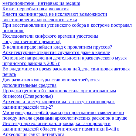
метрополитене - интервью иа regnum
Кижи. первобытная археология
Власти калининграда не исключают возможности
восстановления королевского замка
При восстановлении успенского собора в костроме пострадал
некрополь
Исследователи скифского времени удостоены
государственной премии рф
В калининграде найден клад с проклятием пруссов?
Архитектурные открытия случаются даже в кремле
Основные направления деятельности краеведческого музея
игринского района в 2005 г
Во владимире во время раскопок найдена свинцовая актовая
печать
Для развития культуры ставрополья требуются
дополнительные средства
Продажа ценностей с раскопок стала организованным
бизнесом (Ставрополье)
Археологи внесут коррективы в трассу газопровода к
калининградской тэц-2?
Минкультуры азеpбайджана распространило заявление по
поводу начала аpмянами археологических раскопок в шуше
Институт археологии ран: прокладка газопровода в
калининградской области уничтожит памятники ii-viii в
Археология санкт-петербурга