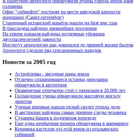
В палестине археологи обнаружили руины города эпохи царя
соломона
Офис "сибнефти" построят на месте шведской крепости
ниеншанц (Санкт-петербург)
Старинный испанский корабль нашли на базе вмс сша
В бангладеш найдено древнейшее поселение
На севере израиля найдены подземные убежища
двухтысячелетней давности
Институт археологии ран докопался до древней жизни балтов
Археологи сделали ряд сенсационных находок
Новости за 2005 год
Астроблемы - звездные раны земли
Отлично сохранившиеся останки динозавра
обнаружили в аргентине
Окаменелые отпечатки стоп с прошлым в 20.000 лет
Голландские учены обнаружили массовую могилу
дронтов
Ученые впервые нашли целый скелет птицы додо
В австралии найдены самые древние следы человека
Сухарева башня в подземном переходе
Еще одна необычная пещера обнаружена в мармарисе
Керамика кастелли xvi-xviii веков из итальянских
собраний