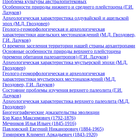
Проблема культуры австралопитековых
Особенности природы нижнего и среднего плейстоцена (Г.И.
Лазуков)
Археологическая характеристика олдувайской и ашельской
эпох (М.Д. Гвоздовер)
Геолого-геоморфологическая и археологическая
характеристики ашельских местонахождений (М.Д. Гвоздовер,
Г.И. Лазуков)
О времени заселения территории нашей страны архантропами
Основные особенности природы верхнего плейстоцена
(времени обитания палеоантропов) (Г.И. Лазуков)
Археологическая характеристика мустьерской эпохи (М.Д.
Гвоздовер)
Геолого-геоморфологическая и археологическая
характеристики мустьерских местонахождений (М.Д.
Гвоздовер, Г.И. Лазуков)
Состояние проблемы изучения верхнего палеолита (Г.И.
Лазуков)
Археологическая характеристика верхнего палеолита (М.Д.
Гвоздовер)
Биогеографические доказательства эволюции
Бэр Карл Максимович (1792-1876)
Мечников Илья Ильич (1845-1916)
Павловский Евгений Никанорович (1884-1965)
Тимирязев Климент Аркадьевич (1843-1920)