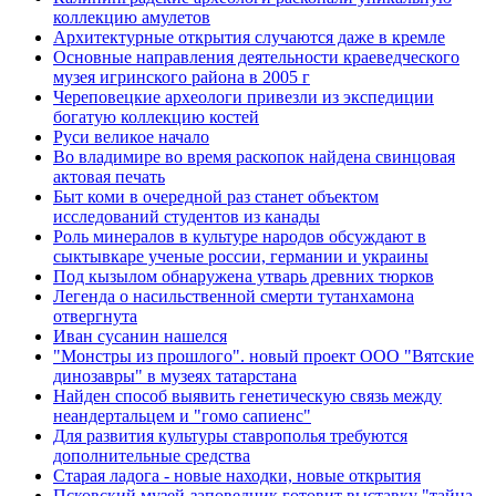
коллекцию амулетов
Архитектурные открытия случаются даже в кремле
Основные направления деятельности краеведческого
музея игринского района в 2005 г
Череповецкие археологи привезли из экспедиции
богатую коллекцию костей
Руси великое начало
Во владимире во время раскопок найдена свинцовая
актовая печать
Быт коми в очередной раз станет объектом
исследований студентов из канады
Роль минералов в культуре народов обсуждают в
сыктывкаре ученые россии, германии и украины
Под кызылом обнаружена утварь древних тюрков
Легенда о насильственной смерти тутанхамона
отвергнута
Иван сусанин нашелся
"Монстры из прошлого". новый проект ООО "Вятские
динозавры" в музеях татарстана
Найден способ выявить генетическую связь между
неандертальцем и "гомо сапиенс"
Для развития культуры ставрополья требуются
дополнительные средства
Старая ладога - новые находки, новые открытия
Псковский музей-заповедник готовит выставку "тайна