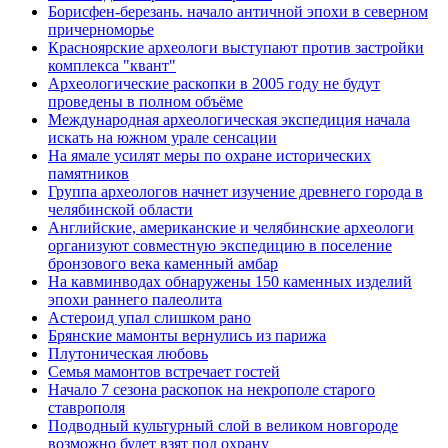
Борисфен-березань. начало античной эпохи в северном
причерноморье
Красноярские археологи выступают против застройки
комплекса "квант"
Археологические раскопки в 2005 году не будут
проведены в полном объёме
Международная археологическая экспедиция начала
искать на южном урале сенсации
На ямале усилят меры по охране исторических
памятников
Группа археологов начнет изучение древнего города в
челябинской области
Английские, американские и челябинские археологи
организуют совместную экспедицию в поселение
бронзового века каменный амбар
На кавминводах обнаружены 150 каменных изделий
эпохи раннего палеолита
Астероид упал слишком рано
Брянские мамонты вернулись из парижа
Плутоническая любовь
Семья мамонтов встречает гостей
Начало 7 сезона раскопок на некрополе старого
ставрополя
Подводный культурный слой в великом новгороде
возможно будет взят под охрану