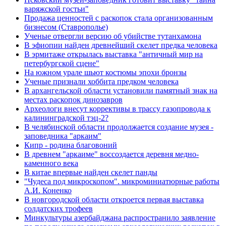
варяжской гостьи"
Продажа ценностей с раскопок стала организованным
бизнесом (Ставрополье)
Ученые отвергли версию об убийстве тутанхамона
В эфиопии найден древнейший скелет предка человека
В эрмитаже открылась выставка "античный мир на
петербургской сцене"
На южном урале шьют костюмы эпохи бронзы
Ученые признали хоббита предком человека
В архангельской области установили памятный знак на
местах раскопок динозавров
Археологи внесут коррективы в трассу газопровода к
калининградской тэц-2?
В челябинской области продолжается создание музея -
заповедника "аркаим"
Кипр - родина благовоний
В древнем "аркаиме" воссоздается деревня медно-
каменного века
В китае впервые найден скелет панды
"Чудеса под микроскопом". микроминиатюрные работы
А.И. Коненко
В новгородской области откроется первая выставка
солдатских трофеев
Минкультуры азеpбайджана распространило заявление