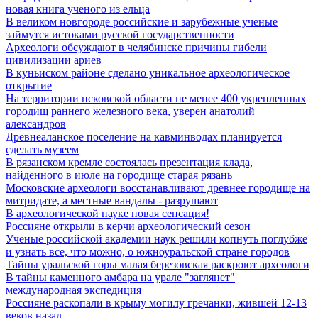
новая книга ученого из ельца
В великом новгороде российские и зарубежные ученые
займутся истоками русской государственности
Археологи обсуждают в челябинске причины гибели
цивилизации ариев
В куньиском районе сделано уникальное археологическое
открытие
На территории псковской области не менее 400 укрепленных
городищ раннего железного века, уверен анатолий
александров
Древнеаланское поселение на кавминводах планируется
сделать музеем
В рязанском кремле состоялась презентация клада,
найденного в июле на городище старая рязань
Московские археологи восстанавливают древнее городище на
митридате, а местные вандалы - разрушают
В археологической науке новая сенсация!
Россияне открыли в керчи археологический сезон
Ученые российской академии наук решили копнуть поглубже
и узнать все, что можно, о южноуральской стране городов
Тайны уральской горы малая березовская раскроют археологи
В тайны каменного амбара на урале "заглянет"
международная экспедиция
Россияне раскопали в крыму могилу гречанки, жившей 12-13
веков назад