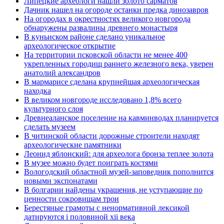
Липецкие археологи нашли золото сарматов
Дачник нашел на огороде останки предка динозавров
На огородах в окрестностях великого новгорода
обнаружены развалины древнего монастыря
В куньиском районе сделано уникальное
археологическое открытие
На территории псковской области не менее 400
укрепленных городищ раннего железного века, уверен
анатолий александров
В мармарисе сделана крупнейшая археологическая
находка
В великом новгороде исследовано 1,8% всего
культурного слоя
Древнеаланское поселение на кавминводах планируется
сделать музеем
В читинской области дорожные строители находят
археологические памятники
Леонид яблонский: для археолога бронза теплее золота
В музее можно будет поиграть костями
Вологодский областной музей-заповедник пополнится
новыми экспонатами
В болгарии найдены украшения, не уступающие по
ценности сокровищам трои
Берестяные грамоты с ненормативной лексикой
датируются i половиной xii века