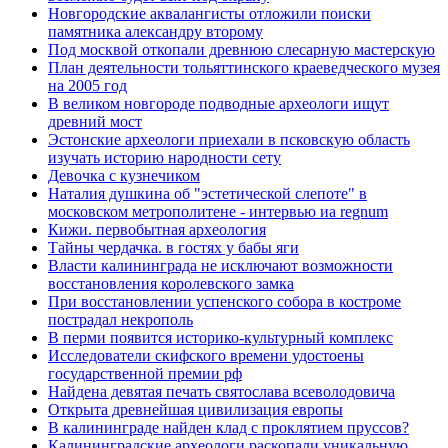
Новгородские аквалангисты отложили поиски
памятника александру второму
Под москвой откопали древнюю слесарную мастерскую
План деятельности тольяттинского краеведческого музея
на 2005 год
В великом новгороде подводные археологи ищут
древний мост
Эстонские археологи приехали в псковскую область
изучать историю народности сету
Девочка с кузнечиком
Наталия душкина об "эстетической слепоте" в
московском метрополитене - интервью иа regnum
Кижи. первобытная археология
Тайны чердачка. в гостях у бабы яги
Власти калининграда не исключают возможности
восстановления королевского замка
При восстановлении успенского собора в костроме
пострадал некрополь
В перми появится историко-культурный комплекс
Исследователи скифского времени удостоены
государственной премии рф
Найдена девятая печать святослава всеволодовича
Открыта древнейшая цивилизация европы
В калининграде найден клад с проклятием пруссов?
Калининградские археологи раскопали уникальную