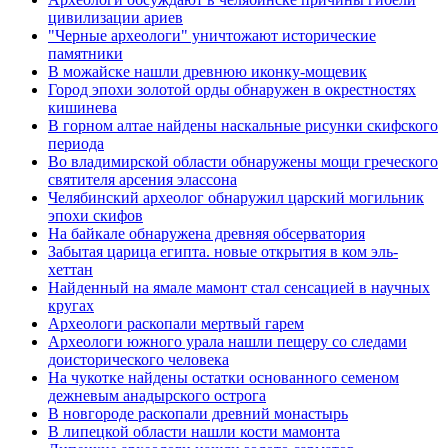
цивилизации ариев
"Черные археологи" уничтожают исторические
памятники
В можайске нашли древнюю иконку-мощевик
Город эпохи золотой орды обнаружен в окрестностях
кишинева
В горном алтае найдены наскальные рисунки скифского
периода
Во владимирской области обнаружены мощи греческого
святителя арсения элассона
Челябинский археолог обнаружил царский могильник
эпохи скифов
На байкале обнаружена древняя обсерватория
Забытая царица египта. новые открытия в ком эль-
хеттан
Найденный на ямале мамонт стал сенсацией в научных
кругах
Археологи раскопали мертвый гарем
Археологи южного урала нашли пещеру со следами
доисторического человека
На чукотке найдены остатки основанного семеном
дежневым анадырского острога
В новгороде раскопали древний монастырь
В липецкой области нашли кости мамонта