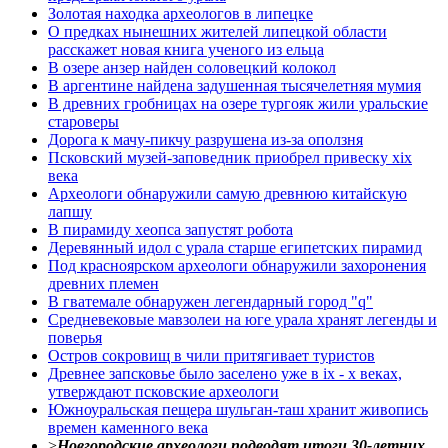
Золотая находка археологов в липецке
О предках нынешних жителей липецкой области
расскажет новая книга ученого из ельца
В озере анзер найден соловецкий колокол
В аргентине найдена задушенная тысячелетняя мумия
В древних гробницах на озере тургояк жили уральские
староверы
Дорога к мачу-пикчу разрушена из-за оползня
Псковский музей-заповедник приобрел привеску xix
века
Археологи обнаружили самую древнюю китайскую
лапшу
В пирамиду хеопса запустят робота
Деревянный идол с урала старше египетских пирамид
Под красноярском археологи обнаружили захоронения
древних племен
В гватемале обнаружен легендарный город "q"
Средневековые мавзолеи на юге урала хранят легенды и
поверья
Остров сокровищ в чили притягивает туристов
Древнее запсковье было заселено уже в ix - x веках,
утверждают псковские археологи
Южноуральская пещера шульган-таш хранит живопись
времен каменного века
>
Новгородские археологи подводят итоги 30-летних