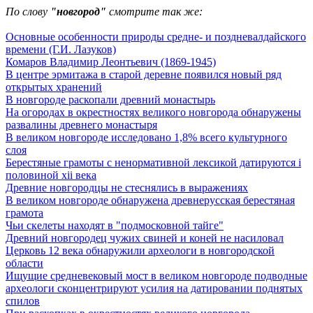
По слову
"новгород"
смотрите так же:
Основные особенности природы средне- и поздневалдайского
времени (Г.И. Лазуков)
Комаров Владимир Леонтьевич (1869-1945)
В центре эрмитажа в старой деревне появился новый ряд
открытых хранений
В новгороде раскопали древний монастырь
На огородах в окрестностях великого новгорода обнаружены
развалины древнего монастыря
В великом новгороде исследовано 1,8% всего культурного
слоя
Берестяные грамоты с ненормативной лексикой датируются i
половиной xii века
Древние новгородцы не стеснялись в выражениях
В великом новгороде обнаружена древнерусская берестяная
грамота
Чьи скелеты находят в "подмосковной тайге"
Древний новгородец чужих свиней и коней не насиловал
Церковь 12 века обнаружили археологи в новгородской
области
Ищущие средневековый мост в великом новгороде подводные
археологи сконцентрируют усилия на датировании поднятых
спилов