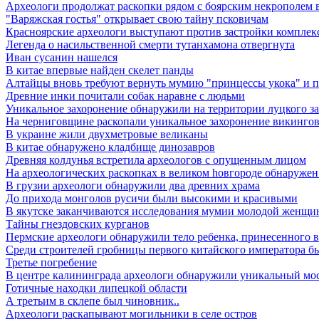
Археологи продолжат раскопки рядом с боярским некрополем в
"Варяжская гостья" открывает свою тайну псковичам
Красноярские археологи выступают против застройки комплекс
Легенда о насильственной смерти тутанхамона отвергнута
Иван сусанин нашелся
В китае впервые найден скелет панды
Алтайцы вновь требуют вернуть мумию "принцессы укока" и 
Древние инки почитали собак наравне с людьми
Уникальное захоронение обнаружили на территории луцкого з
На черниговщине раскопали уникальное захоронение викинго
В украине жили двухметровые великаны
В китае обнаружено кладбище динозавров
Древняя колдунья встретила археологов с опущенным лицом
Hа археологических раскопках в великом hовгороде обнаружен 
В грузии археологи обнаружили два древних храма
До прихода монголов русичи были высокими и красивыми
В якутске заканчиваются исследования мумии молодой женщ
Тайны гнездовских курганов
Пермские археологи обнаружили тело ребенка, принесенного в 
Среди строителей гробницы первого китайского императора б
Третье погребение
В центре калининграда археологи обнаружили уникальный мо
Готичные находки липецкой области
А третьим в склепе был чиновник..
Археологи раскапывают могильники в селе остров