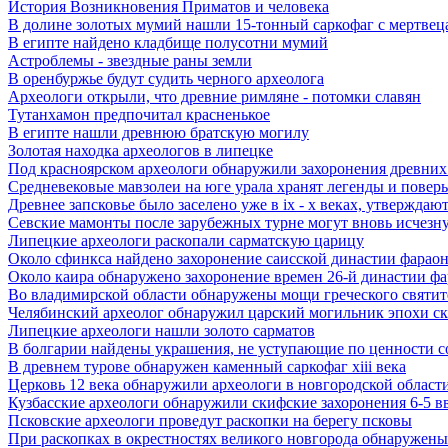
История Возникновения Приматов и человека
В долине золотых мумий нашли 15-тонный саркофаг с мертвец
В египте найдено кладбище полусотни мумий
Астроблемы - звездные раны земли
В оренбуржье будут судить черного археолога
Археологи открыли, что древние римляне - потомки славян
Тутанхамон предпочитал красненькое
В египте нашли древнюю братскую могилу
Золотая находка археологов в липецке
Под красноярском археологи обнаружили захоронения древних
Средневековые мавзолеи на юге урала хранят легенды и поверь
Древнее запсковье было заселено уже в ix - x веках, утверждаю
Севские мамонты после зарубежных турне могут вновь исчезну
Липецкие археологи раскопали сарматскую царицу
Около сфинкса найдено захоронение саисской династии фарао
Около каира обнаружено захоронение времен 26-й династии ф
Во владимирской области обнаружены мощи греческого святите
Челябинский археолог обнаружил царский могильник эпохи с
Липецкие археологи нашли золото сарматов
В болгарии найдены украшения, не уступающие по ценности 
В древнем турове обнаружен каменный саркофаг xiii века
Церковь 12 века обнаружили археологи в новгородской област
Кузбасские археологи обнаружили скифские захоронения 6-5 в
Псковские археологи проведут раскопки на берегу псковы
При раскопках в окрестностях великого новгорода обнаружены 