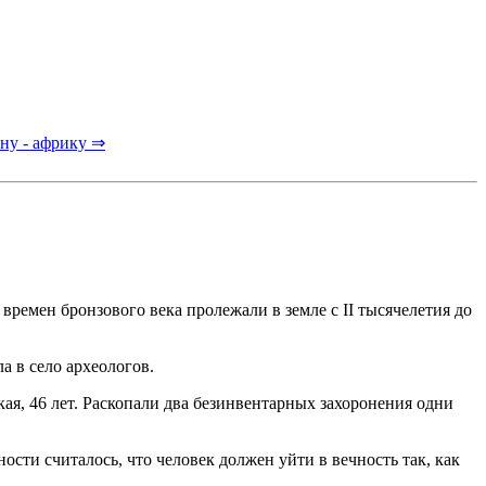
ну - африку ⇒
ремен бронзового века пролежали в земле с II тысячелетия до
 в село археологов.
, 46 лет. Раскопали два безинвентарных захоронения одни
сти считалось, что человек должен уйти в вечность так, как