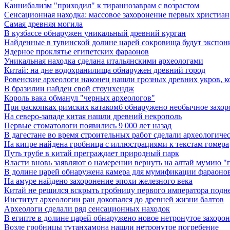
Каннибализм "приходил" к тираннозаврам с возрастом
Сенсационная находка: массовое захоронение первых христиан
Самая древняя могила
В кузбассе обнаружен уникальный древний курган
Найденные в тувинской долине царей сокровища будут экспон
Ядерное проклятье египетских фараонов
Уникальная находка сделана итальянскими археологами
Китай: на дне водохранилища обнаружен древний город
Ровенские археологи наконец нашли грозных древних укров, к
В бразилии найден свой стоунхендж
Король вака обманул "черных археологов"
При раскопках римских катакомб обнаружено необычное захор
На северо-западе китая нашли древний некрополь
Первые стоматологи появились 9 000 лет назад
В дагестане во время строительных работ сделали археологиче
На кипре найдена гробница с иллюстрациями к текстам гомера
Путь трубе в китай преграждает природный парк
Власти вновь заявляют о намерении вернуть на алтай мумию "
В долине царей обнаружена камера для мумификации фараоно
На амуре найдено захоронение эпохи железного века
Китай не решился вскрыть гробницу первого императора подн
Институт археологии ран докопался до древней жизни балтов
Археологи сделали ряд сенсационных находок
В египте в долине царей обнаружено новое нетронутое захоро
Возле гробницы тутанхамона нашли нетронутое погребение