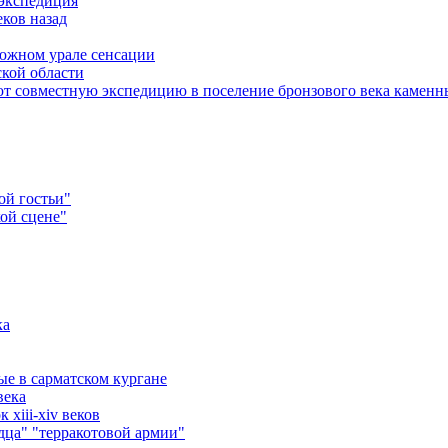
 экспедиция
ков назад
 южном урале сенсации
ской области
ют совместную экспедицию в поселение бронзового века каменн
ой гостьи"
ой сцене"
ка
ые в сарматском кургане
века
xiii-xiv веков
ца" "терракотовой армии"