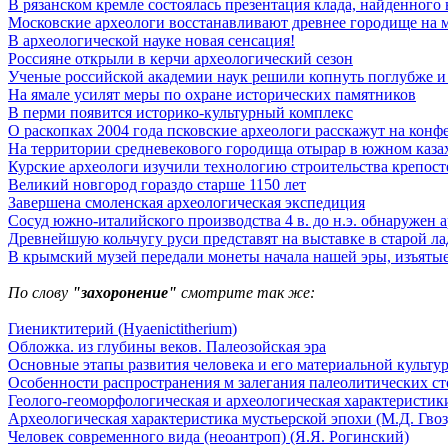
В рязанском кремле состоялась презентация клада, найденного 
Московские археологи восстанавливают древнее городище на м
В археологической науке новая сенсация!
Россияне открыли в керчи археологический сезон
Ученые российской академии наук решили копнуть поглубже и 
На ямале усилят меры по охране исторических памятников
В перми появится историко-культурный комплекс
О раскопках 2004 года псковские археологи расскажут на конф
На территории средневекового городища отырар в южном каза
Курские археологи изучили технологию строительства крепост
Великий новгород гораздо старше 1150 лет
Завершена смоленская археологическая экспедиция
Сосуд южно-италийского производства 4 в. до н.э. обнаружен 
Древнейшую кольчугу руси представят на выставке в старой ла
В крымский музей передали монеты начала нашей эры, изъятые
По слову
"захоронение"
смотрите так же:
Гиениктитерий (Hyaenictitherium)
Обложка. из глубины веков. Палеозойская эра
Основные этапы развития человека и его материальной культу
Особенности распространения м залегания палеолитических с
Геолого-геоморфологическая и археологическая характеристики
Археологическая характеристика мустьерской эпохи (М.Д. Гвоз
Человек современного вида (неоантроп) (Я.Я. Рогинский)