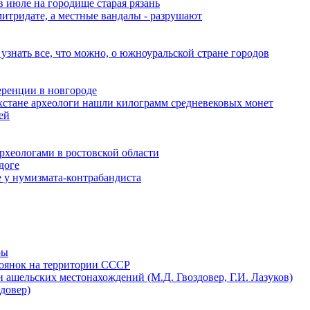
в июле на городище старая рязань
итридате, а местные вандалы - разрушают
узнать все, что можно, о южноуральской стране городов
еренции в новгороде
хстане археологи нашли килограмм средневековых монет
ей
археологами в ростовской области
доге
 у нумизмата-контрабандиста
ры
тоянок на территории СССР
 ашельских местонахождений (М.Д. Гвоздовер, Г.И. Лазуков)
довер)