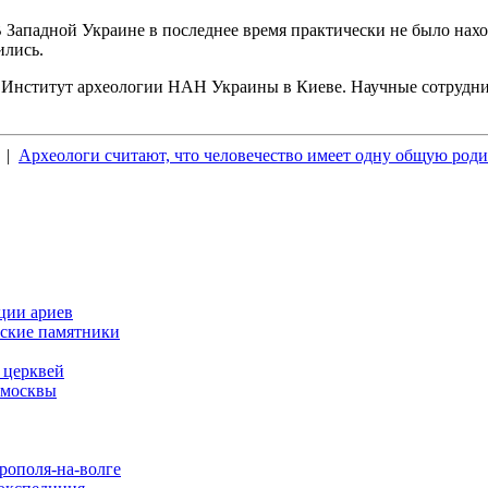
В Западной Украине в последнее время практически не было на
ились.
в Институт археологии НАН Украины в Киеве. Научные сотрудни
|
Археологи считают, что человечество имеет одну общую роди
ции ариев
еские памятники
 церквей
 москвы
рополя-на-волге