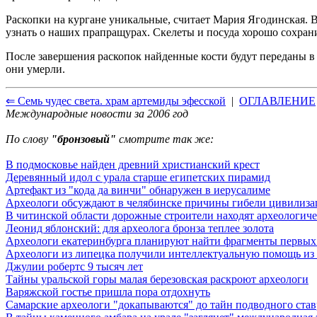
Раскопки на кургане уникальные, считает Мария Ягодинская. 
узнать о наших прапращурах. Скелеты и посуда хорошо сохран
После завершения раскопок найденные кости будут переданы 
они умерли.
⇐ Семь чудес света. храм артемиды эфесской
|
ОГЛАВЛЕНИЕ
Международные новости за 2006 год
По слову
"бронзовый"
смотрите так же:
В подмосковье найден древний христианский крест
Деревянный идол с урала старше египетских пирамид
Артефакт из "кода да винчи" обнаружен в иерусалиме
Археологи обсуждают в челябинске причины гибели цивилиза
В читинской области дорожные строители находят археологич
Леонид яблонский: для археолога бронза теплее золота
Археологи екатеринбурга планируют найти фрагменты первых
Археологи из липецка получили интеллектуальную помощь из
Джулии робертс 9 тысяч лет
Тайны уральской горы малая березовская раскроют археологи
Варяжской гостье пришла пора отдохнуть
Самарские археологи "докапываются" до тайн подводного став