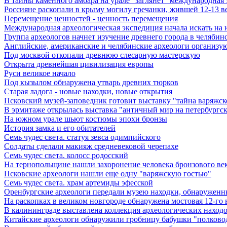
В тайны каменного амбара на урале "заглянет" международная
Россияне раскопали в крыму могилу гречанки, жившей 12-13 ве
Перемещение ценностей - ценность перемещения
Международная археологическая экспедиция начала искать на
Группа археологов начнет изучение древнего города в челябин
Английские, американские и челябинские археологи организу
Под москвой откопали древнюю слесарную мастерскую
Открыта древнейшая цивилизация европы
Руси великое начало
Под кызылом обнаружена утварь древних тюрков
Старая ладога - новые находки, новые открытия
Псковский музей-заповедник готовит выставку "тайна варяжск
В эрмитаже открылась выставка "античный мир на петербургск
На южном урале шьют костюмы эпохи бронзы
История замка и его обитателей
Семь чудес света. статуя зевса одимпийского
Солдаты сделали макияж средневековой черепахе
Семь чудес света. колосс родосский
На тернопольщине нашли захоронение человека бронзового ве
Псковские археологи нашли еще одну "варяжскую гостью"
Семь чудес света. храм артемиды эфесской
Оренбургские археологи передали музею находки, обнаруженн
На раскопках в великом новгороде обнаружена мостовая 12-го 
В калининграде выставлена коллекция археологических находок 
Китайские археологи обнаружили гробницу бабушки "полковод