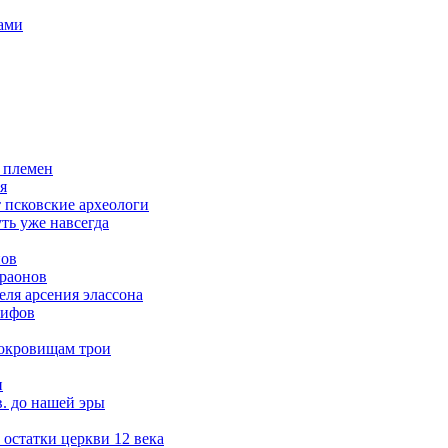
ами
 племен
я
т псковские археологи
ть уже навсегда
нов
араонов
ля арсения элассона
кифов
сокровищам трои
и
в. до нашей эры
остатки церкви 12 века