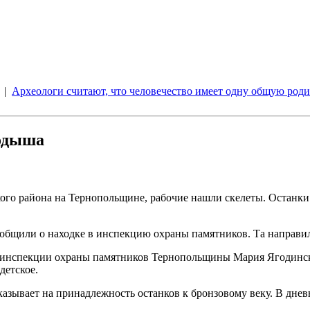
|
Археологи считают, что человечество имеет одну общую роди
родыша
го района на Тернопольщине, рабочие нашли скелеты. Останки в
общили о находке в инспекцию охраны памятников. Та направила
 инспекции охраны памятников Тернопольщины Мария Ягодинская
детское.
зывает на принадлежность останков к бронзовому веку. В дневно