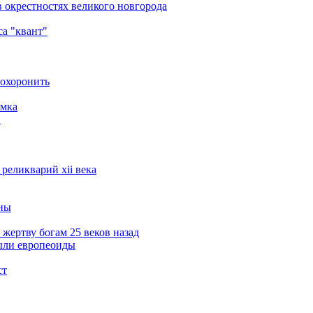
 окрестностях великого новгорода
а "квант"
похоронить
амка
в
реликварий xii века
ины
жертву богам 25 веков назад
ыли европеоиды
ст