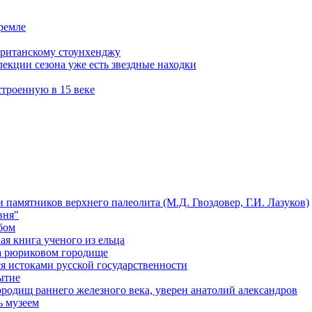
кремле
британскому стоунхенджу
лекции сезона уже есть звездные находки
троенную в 15 веке
 памятников верхнего палеолита (М.Д. Гвоздовер, Г.И. Лазуков)
вня"
бом
я книга ученого из ельца
на рюриковом городище
я истоками русской государственности
ытие
ородищ раннего железного века, уверен анатолий александров
ь музеем