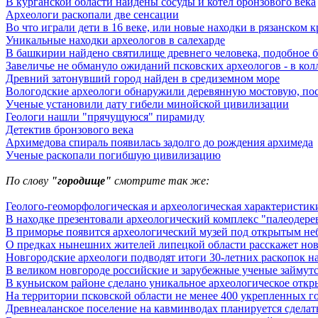
В курганской области найдены сосуды и котел бронзового века
Археологи раскопали две сенсации
Во что играли дети в 16 веке, или новые находки в рязанском 
Уникальные находки археологов в салехарде
В башкирии найдено святилище древнего человека, подобное 
Завеличье не обмануло ожиданий псковских археологов - в кол
Древний затонувший город найден в средиземном море
Вологодские археологи обнаружили деревянную мостовую, пос
Ученые установили дату гибели минойской цивилизации
Геологи нашли "прячущуюся" пирамиду
Детектив бронзового века
Архимедова спираль появилась задолго до рождения архимеда
Ученые раскопали погибшую цивилизацию
По слову
"городище"
смотрите так же:
Геолого-геоморфологическая и археологическая характеристики
В находке презентовали археологический комплекс "палеодере
В приморье появится археологический музей под открытым не
О предках нынешних жителей липецкой области расскажет нова
Новгородские археологи подводят итоги 30-летних раскопок 
В великом новгороде российские и зарубежные ученые займутс
В куньиском районе сделано уникальное археологическое откр
На территории псковской области не менее 400 укрепленных г
Древнеаланское поселение на кавминводах планируется сделат