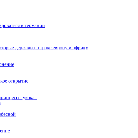
ироваться в германии
оторые держали в страхе европу и африку
онение
ское открытие
принцессы укока"
в
ебесной
нение