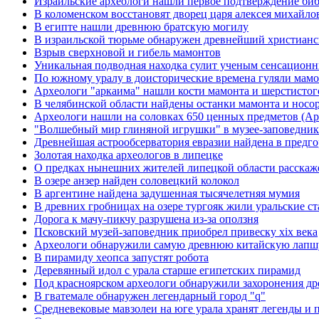
Израильские археологи нашли первое подтверждение биб
В коломенском восстановят дворец царя алексея михайло
В египте нашли древнюю братскую могилу
В израильской тюрьме обнаружен древнейший христианс
Взрыв сверхновой и гибель мамонтов
Уникальная подводная находка сулит ученым сенсацион
По южному уралу в доисторические времена гуляли мам
Археологи "аркаима" нашли кости мамонта и шерстистог
В челябинской области найдены останки мамонта и носо
Археологи нашли на соловках 650 ценных предметов (Арх
"Волшебный мир глиняной игрушки" в музее-заповедни
Древнейшая астрообсерватория евразии найдена в предг
Золотая находка археологов в липецке
О предках нынешних жителей липецкой области расскаже
В озере анзер найден соловецкий колокол
В аргентине найдена задушенная тысячелетняя мумия
В древних гробницах на озере тургояк жили уральские с
Дорога к мачу-пикчу разрушена из-за оползня
Псковский музей-заповедник приобрел привеску xix века
Археологи обнаружили самую древнюю китайскую лапш
В пирамиду хеопса запустят робота
Деревянный идол с урала старше египетских пирамид
Под красноярском археологи обнаружили захоронения д
В гватемале обнаружен легендарный город "q"
Средневековые мавзолеи на юге урала хранят легенды и 