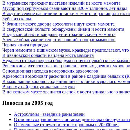
В мурманске проходит выставка изделий из кости мамонта
Мусор под cерпуховом сваливают на 320 миллионов лет назад
В якутии селяне распилили останки мамонта и растащили их п
Зубы из скалы
У букингемского дворца археологи ищут кости мамонта
В свердловской области обнаружены бивни и кости мамонта
В курской области вандалы уничтожили скелет мамонта
Ученые обнаружили ген, отвечавший за окрас мамонтов
Черная книга природы
Череп мамонта в ишимском музее. краеведы предполагают, что 
В ивановской области найдена кость мамонта
Недалеко от красноярска обнаружен почти целый скелет мамон
Ровенские археологи наконец нашли грозных древних укров, к
Сенсационная находка кемеровских археологов
Археологи возобновят раскопки в районе кладбища бадалык (К
В хмао нашли хорошо сохранившиеся останки взрослого мамон
В крыму найдены уникальные мухи
В пензенском музее хранится слепок с кости уникального живо
Новости за 2005 год
Астроблемы - звездные раны земли
Отлично сохранившиеся останки динозавра обнаружили 
Окаменелые отпечатки стоп с прошлым в 20.000 лет
Голландские учены обнаружили массовую могилу дронто