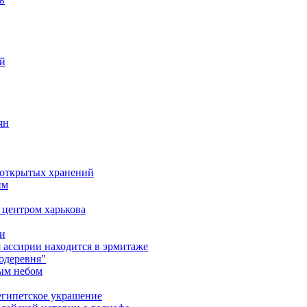
ий
ян
д открытых хранений
им
 центром харькова
ми
я ассирии находится в эрмитаже
одеревня"
тым небом
еегипетское украшение