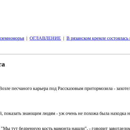
диземноморья
|
ОГЛАВЛЕНИЕ
|
В рязанском кремле состоялась
та
озле песчаного карьера под Рассказовым притормозила - захотело
, показать знающим людям - уж очень не похожа была находка н
 "Мы тут бедренную кость мамонта нашли", - говорит завотдел