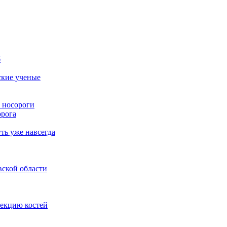
б
ские ученые
 носороги
орога
ть уже навсегда
вской области
лекцию костей