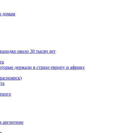
о домам
находке около 30 тысяч лет
та
оторые держали в страхе европу и африку
расноярск)
та
тного
в аргентине
в