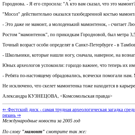
Городнова. - Я его спросила: "А кто вам сказал, что это мамон
"Мосол" действительно оказался тазобедренной костью мамонта.
- Это даже не мамонт, а молоденький мамонтенок, - считает Лю
Ростом "мамонтенок", по прикидкам Городновой, был метра 3,5 
Точный возраст особи определят в Санкт-Петербурге - в Тамбов
- Школьники, которые нашли ногу, сначала, наверное, на вознаг
Юных археологов успокоили: гораздо важнее, что теперь их и
- Ребята по-настоящему обрадовались, всячески помогали нам. 
Не исключено, что скелет мамонтенка тоже находится в карьере.
Александра КУЗНЕЦОВА, <Комсомольская правда>
⇐ Фестский диск - самая трудная археологическая загадка сре
рязань ⇒
Международные новости за 2005 год
По слову
"мамонт"
смотрите так же: