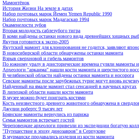
Мамонтёнок
История Жизни На земле в датах
Набор почтовых марок Йемен Yemen Republic 1990
Набор почтовых марок Мадагаскар 1994
Окаменелости зубов
Вторая молодость саблезубого тигра
В коми найдены останки нового вида древнейших хищных ры
Якутия готовится к экспо-2005
Якутский мамонт для клонирования не годится, заявляют япон
В новосибирской области обнаружены останки мамонта
Взрыв сверхновой и гибель мамонтов
По южному уралу в доисторические времена гуляли мамонты и
Археологи "аркаима" нашли кости мамонта и шерстистого нос
В челябинской области найдены останки мамонта и носорога
Севские мамонты после зарубежных турне могут вновь исчезну
Найденный на ямале мамонт стал сенсацией в научных кругах
В липецкой области нашли кости мамонта
В музее можно будет поиграть костями
Кость неизвестного древнего животного обнаружена в свердло
Джулии робертс 9 тысяч лет
Брянские мамонты вернулись из парижа
Семья мамонтов встречает гостей
Череповецкие археологи привезли из экспедиции богатую кол
"Путешествие в эпоху динозавров" в Серпухове
В мурманске продавались изделия из кости мамонта