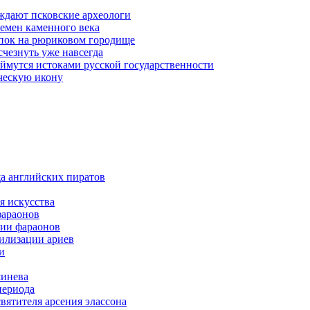
ерждают псковские археологи
емен каменного века
опок на рюриковом городище
чезнуть уже навсегда
ймутся истоками русской государственности
ческую икону
а английских пиратов
я искусства
фараонов
тии фараонов
илизации ариев
и
шинева
периода
вятителя арсения элассона