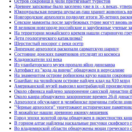
Остров сокровищ в чили притягивает туристов
Древнее запсковье было заселено уже в ix - x веках, утв
Южноуральская пещера шульган-таш хранит живопись вр
Новгородские археологи подводят итоги 30-летних раск
Севские мамонты после зарубежных турне могут вновь ис
В великом новгороде российские и зарубежные ученые за
На территории можайского кремля нашли старинную гре
Дети геологического катаклизма?
Шерстистый носорог с реки осетр
Липецкие археологи раскопали сарматскую царицу
Состояние донских памятников отследят из космоса
Кладоискатели xxi века
Из уланбаторского музея пропало яйцо динозавра
Артефакт из "кода да винчи" обнаружен в иерусалиме
На знаменитом острове робинзона крузо нашли сокровищ
Guardian: на чилийском острове найден клад на $10 млрд
Американский музей вывозил контрабандой произведени
Около сфинкса найдено захоронение саисской династии 
Около каира обнаружено захоронение времен 26-й динас
Археологи обсуждают в челябинске причины гибели цив
"Черные археологи" уничтожают исторические памятник
В можайске нашли древнюю иконку-мощевик
Город эпохи золотой орды обнаружен в окрестностях ки
В горном алтае найдены наскальные рисунки скифского 
Во владимирской области обнаружены мощи греческого с