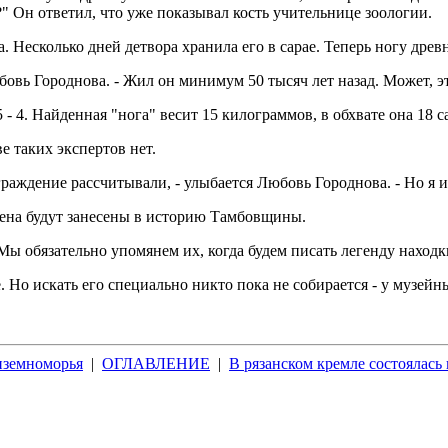
т?" Он ответил, что уже показывал кость учительнице зоологии.
 Несколько дней детвора хранила его в сарае. Теперь ногу древ
бовь Городнова. - Жил он минимум 50 тысяч лет назад. Может, э
- 4. Найденная "нога" весит 15 килограммов, в обхвате она 18 с
е таких экспертов нет.
раждение рассчитывали, - улыбается Любовь Городнова. - Но я им 
мена будут занесены в историю Тамбовщины.
Мы обязательно упомянем их, когда будем писать легенду находк
 Но искать его специально никто пока не собирается - у музейны
диземноморья
|
ОГЛАВЛЕНИЕ
|
В рязанском кремле состоялась