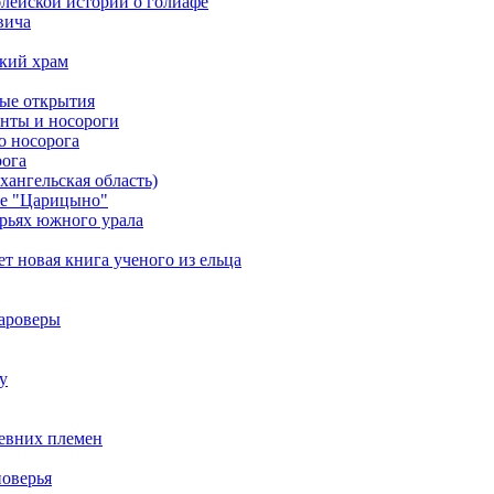
лейской истории о голиафе
вича
кий храм
ные открытия
онты и носороги
о носорога
рога
ангельская область)
ке "Царицыно"
орьях южного урала
т новая книга ученого из ельца
тароверы
у
ревних племен
поверья