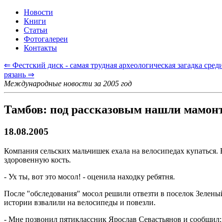
Новости
Книги
Статьи
Фотогалереи
Контакты
⇐ Фестский диск - самая трудная археологическая загадка сре
рязань ⇒
Международные новости за 2005 год
Тамбов: под рассказовым нашли мамон
18.08.2005
Компания сельских мальчишек ехала на велосипедах купаться. В
здоровенную кость.
- Ух ты, вот это мосол! - оценила находку ребятня.
После "обследования" мосол решили отвезти в поселок Зеленый
истории взвалили на велосипеды и повезли.
- Мне позвонил пятиклассник Ярослав Севастьянов и сообщил: