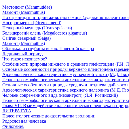
Мастодонт (Mammutidae)
Мамонт (Mammuthus)
По страницам истории животного мира (художник-палеонтолог
Носорог мерка (Diceros merki)
Пещерный медведь (Ursus spelaeus)
Большерогий олень (Megaloceros giganteus)
Сайгак северный (Saiga)
Мамонт (Mammuthus)
Обложка. из глубины веков. Палеозойская эра
Ледниковый период
Что такое ископаемое?
Особенности природы нижнего и среднего плейстоцена (Г.И. Л
Основные особенности природы верхнего плейстоцена (времени
Археологическая характеристика мустьерской эпохи (М.Д. Гвоз
Геолого-геоморфологическая и археологическая характеристики
Основные особенности природы средне- и поздневалдайского в
Археологическая характеристика верхнего палеолита (М.Д. Гво
Человек современного вида (неоантроп) (Я.Я. Рогинский)
Геолого-геоморфологическая и археологическая характеристики
Глава VII. Взаимодействие палеолитического человека и природ
ЛИТЕРАТУРА
Палеонтологические доказательства эволюции
Родословная человека
Филогенез