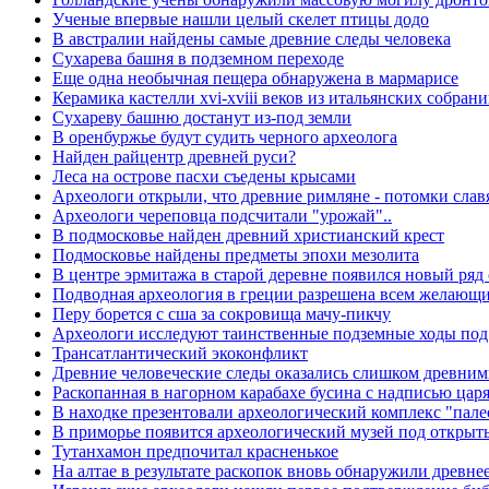
Ученые впервые нашли целый скелет птицы додо
В австралии найдены самые древние следы человека
Сухарева башня в подземном переходе
Еще одна необычная пещера обнаружена в мармарисе
Керамика кастелли xvi-xviii веков из итальянских собран
Сухареву башню достанут из-под земли
В оренбуржье будут судить черного археолога
Найден райцентр древней руси?
Леса на острове пасхи съедены крысами
Археологи открыли, что древние римляне - потомки слав
Археологи череповца подсчитали "урожай"..
В подмосковье найден древний христианский крест
Подмосковье найдены предметы эпохи мезолита
В центре эрмитажа в старой деревне появился новый ря
Подводная археология в греции разрешена всем желающ
Перу борется с сша за сокровища мачу-пикчу
Археологи исследуют таинственные подземные ходы под
Трансатлантический экоконфликт
Древние человеческие следы оказались слишком древни
Раскопанная в нагорном карабахе бусина с надписью цар
В находке презентовали археологический комплекс "пале
В приморье появится археологический музей под откры
Тутанхамон предпочитал красненькое
На алтае в результате раскопок вновь обнаружили древн