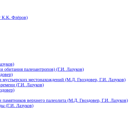
 К.К. Флёров)
азуков)
 обитания палеоантропов) (Г.И. Лазуков)
довер)
 мустьерских местонахождений (М.Д. Гвоздовер, Г.И. Лазуков)
ремени (Г.И. Лазуков)
здовер)
 памятников верхнего палеолита (М.Д. Гвоздовер, Г.И. Лазуков)
ы (Г.И. Лазуков)