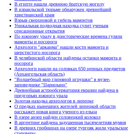
В египте нашли древнюю братскую могилу
В израильской тюрьме обнаружен древнейший
христианский храм
Взрыв сверхновой и гибель мамонтов
Уникальная подводная находка сулит ученым
сенсационные открытия
По южному уралу в доисторические времена гуляли
мамонты и носороги
Археологи "аркаима" нашли кости мамонта и
шерстистого носорога
В челябинской области найдены останки мамонта и
носорога
Археологи нашли на соловках 650 ценных предметов
(Архангельская область)
"Волшебный мир глиняной игрушки" в музее-
заповеднике "Царицыно"
Древнейшая астрообсерватория евразии найдена в
предгорьях южного урала
Золотая находка археологов в липецке
О предках нынешних жителей липецкой области
расскажет новая книга ученого из ельца
В озере анзер найден соловецкий колокол
В аргентине найдена задушенная тысячелетняя мумия
В древних гробницах на озере тургояк жили уральские
староверы