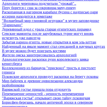
Археологи череповца подсчитали "урожай"..
Перу борется с сша за сокровища мачу-пикчу
Раскопанная в нагорном карабахе бусина с надписью царя
ассирии находится в эрмитаже
"Волшебный мир глиняной игрушки" в музее-заповеднике
"Царицыно"
Деревянный идол с урала старше египетских пирамид
Севские мамонты после зарубежных турне могут вновь
исчезнуть уже навсегда
Забытая царица египта. новые открытия в ком эль-хеттан
Найденный на ямале мамонт стал сенсацией в научных кругах
В музее можно будет поиграть костями
Жители омска заинтересовались археологией
Археологические раскопки руин королевского замка
кенигсберга
Коллекционер из барнаула "присвоил" трость и пистолет
геринга
Псковские археологи проведут раскопки на берегу псковы
Мир бабочек и древние цивилизации александра
разбойникова
Варяжской гостье пришла пора отдохнуть
Перемещение ценностей - ценность перемещения
"Варяжская гостья" открывает свою тайну псковичам
Борисфен-березань. начало античной эпохи в северном
причерноморье