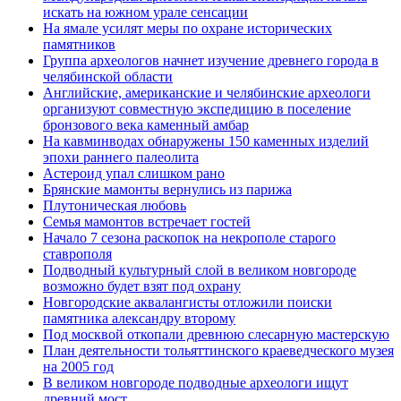
искать на южном урале сенсации
На ямале усилят меры по охране исторических
памятников
Группа археологов начнет изучение древнего города в
челябинской области
Английские, американские и челябинские археологи
организуют совместную экспедицию в поселение
бронзового века каменный амбар
На кавминводах обнаружены 150 каменных изделий
эпохи раннего палеолита
Астероид упал слишком рано
Брянские мамонты вернулись из парижа
Плутоническая любовь
Семья мамонтов встречает гостей
Начало 7 сезона раскопок на некрополе старого
ставрополя
Подводный культурный слой в великом новгороде
возможно будет взят под охрану
Новгородские аквалангисты отложили поиски
памятника александру второму
Под москвой откопали древнюю слесарную мастерскую
План деятельности тольяттинского краеведческого музея
на 2005 год
В великом новгороде подводные археологи ищут
древний мост