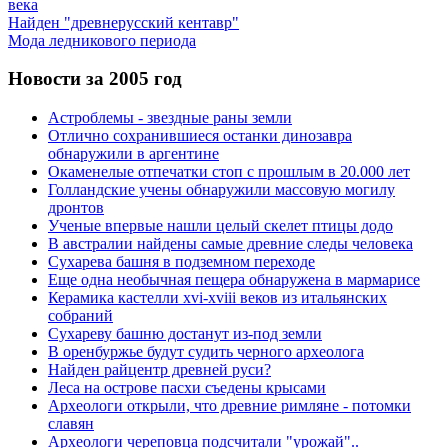
века
Найден "древнерусский кентавр"
Мода ледникового периода
Новости за 2005 год
Астроблемы - звездные раны земли
Отлично сохранившиеся останки динозавра
обнаружили в аргентине
Окаменелые отпечатки стоп с прошлым в 20.000 лет
Голландские учены обнаружили массовую могилу
дронтов
Ученые впервые нашли целый скелет птицы додо
В австралии найдены самые древние следы человека
Сухарева башня в подземном переходе
Еще одна необычная пещера обнаружена в мармарисе
Керамика кастелли xvi-xviii веков из итальянских
собраний
Сухареву башню достанут из-под земли
В оренбуржье будут судить черного археолога
Найден райцентр древней руси?
Леса на острове пасхи съедены крысами
Археологи открыли, что древние римляне - потомки
славян
Археологи череповца подсчитали "урожай"..