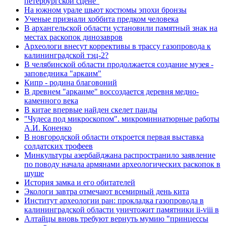
петербургской сцене"
На южном урале шьют костюмы эпохи бронзы
Ученые признали хоббита предком человека
В архангельской области установили памятный знак на
местах раскопок динозавров
Археологи внесут коррективы в трассу газопровода к
калининградской тэц-2?
В челябинской области продолжается создание музея -
заповедника "аркаим"
Кипр - родина благовоний
В древнем "аркаиме" воссоздается деревня медно-
каменного века
В китае впервые найден скелет панды
"Чудеса под микроскопом". микроминиатюрные работы
А.И. Коненко
В новгородской области откроется первая выставка
солдатских трофеев
Минкультуры азеpбайджана распространило заявление
по поводу начала аpмянами археологических раскопок в
шуше
История замка и его обитателей
Экологи завтра отмечают всемирный день кита
Институт археологии ран: прокладка газопровода в
калининградской области уничтожит памятники ii-viii в
Алтайцы вновь требуют вернуть мумию "принцессы