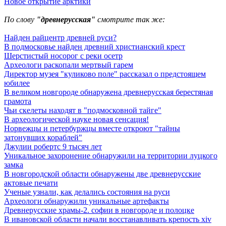
Новое открытие арктики
По слову
"древнерусская"
смотрите так же:
Найден райцентр древней руси?
В подмосковье найден древний христианский крест
Шерстистый носорог с реки осетр
Археологи раскопали мертвый гарем
Директор музея "куликово поле" рассказал о предстоящем
юбилее
В великом новгороде обнаружена древнерусская берестяная
грамота
Чьи скелеты находят в "подмосковной тайге"
В археологической науке новая сенсация!
Норвежцы и петербуржцы вместе откроют "тайны
затонувших кораблей"
Джулии робертс 9 тысяч лет
Уникальное захоронение обнаружили на территории луцкого
замка
В новгородской области обнаружены две древнерусские
актовые печати
Ученые узнали, как делались состояния на руси
Археологи обнаружили уникальные артефакты
Древнерусские храмы-2. софии в новгороде и полоцке
В ивановской области начали восстанавливать крепость xiv