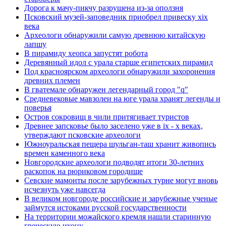
Дорога к мачу-пикчу разрушена из-за оползня
Псковский музей-заповедник приобрел привеску xix
века
Археологи обнаружили самую древнюю китайскую
лапшу
В пирамиду хеопса запустят робота
Деревянный идол с урала старше египетских пирамид
Под красноярском археологи обнаружили захоронения
древних племен
В гватемале обнаружен легендарный город "q"
Средневековые мавзолеи на юге урала хранят легенды и
поверья
Остров сокровищ в чили притягивает туристов
Древнее запсковье было заселено уже в ix - x веках,
утверждают псковские археологи
Южноуральская пещера шульган-таш хранит живопись
времен каменного века
Новгородские археологи подводят итоги 30-летних
раскопок на рюриковом городище
Севские мамонты после зарубежных турне могут вновь
исчезнуть уже навсегда
В великом новгороде российские и зарубежные ученые
займутся истоками русской государственности
На территории можайского кремля нашли старинную
греческую икону