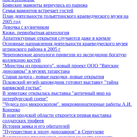
Брянские мамонты вернулись из парижа
Семья мамонтов встречает гостей
План деятельности тольяттинского краеведческого музея на
2005 год
Девочка с кузнечиком
Кижи. первобытная археология
Архитектурные открытия случаются даже в кремле
Основные направления деятельности краеведческого музея
игринского района в 2005 г
Череповецкие археологи привезли из экспедиции богатую
коллекцию костей
"Монстры из прошлого". новый проект ООО "Вятские
динозавры" в музеях татарстана
Старая ладога - новые находки, новые открытия
Псковский музей-заповедник готовит выставку "тайна
варяжской гостьи"
В эрмитаже открылась выставка "античный мир на
петербургской сцене"
"Чудеса под микроскопом". микроминиатюрные работы А.И.
Коненко
В новгородской области откроется первая выставка
солдатских трофеев
История замка и его обитателей
"Путешествие в эпоху динозавров" в Серпухове