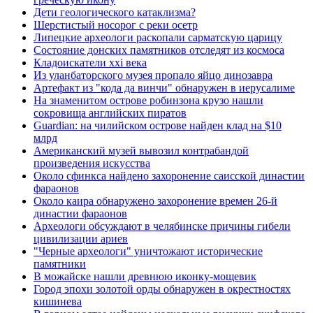
Дети геологического катаклизма?
Шерстистый носорог с реки осетр
Липецкие археологи раскопали сарматскую царицу
Состояние донских памятников отследят из космоса
Кладоискатели xxi века
Из уланбаторского музея пропало яйцо динозавра
Артефакт из "кода да винчи" обнаружен в иерусалиме
На знаменитом острове робинзона крузо нашли
сокровища английских пиратов
Guardian: на чилийском острове найден клад на $10
млрд
Американский музей вывозил контрабандой
произведения искусства
Около сфинкса найдено захоронение саисской династии
фараонов
Около каира обнаружено захоронение времен 26-й
династии фараонов
Археологи обсуждают в челябинске причины гибели
цивилизации ариев
"Черные археологи" уничтожают исторические
памятники
В можайске нашли древнюю иконку-мощевик
Город эпохи золотой орды обнаружен в окрестностях
кишинева