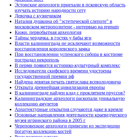
Эстонские археологи приехали в псковскую область
изучать историю народности сету
Девочка с кузнечиком
Наталия душкина об "эстетической слепоте" в
московском метрополитене - интервью иа regnum
Кижи. первобытная археология
Тайны чердачка. в гостях у бабы яги
Власти калининграда не исключают возможности
восстановления королевского замка
При восстановлении успенского собора в костроме
пострадал некрополь
В перми появится историко-культурный комплекс
Исследователи скифского времени удостоены
государственной премии рф
Найдена девятая печать святослава всеволодовича
Открыта древнейшая цивилизация европы
В калининграде найден клад с проклятием пруссов?
Калининградские археологи раскопали уникальную
коллекцию амулетов
Архитектурные открытия случаются даже в кремле
Основные направления деятельности краеведческого
музея игринского района в 2005 г
Череповецкие археологи привезли из экспедиции
богатую коллекцию костей
Руси великое начало