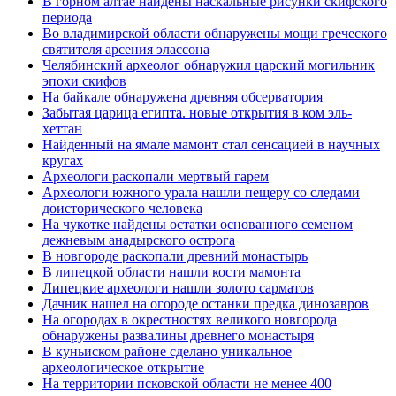
В горном алтае найдены наскальные рисунки скифского
периода
Во владимирской области обнаружены мощи греческого
святителя арсения элассона
Челябинский археолог обнаружил царский могильник
эпохи скифов
На байкале обнаружена древняя обсерватория
Забытая царица египта. новые открытия в ком эль-
хеттан
Найденный на ямале мамонт стал сенсацией в научных
кругах
Археологи раскопали мертвый гарем
Археологи южного урала нашли пещеру со следами
доисторического человека
На чукотке найдены остатки основанного семеном
дежневым анадырского острога
В новгороде раскопали древний монастырь
В липецкой области нашли кости мамонта
Липецкие археологи нашли золото сарматов
Дачник нашел на огороде останки предка динозавров
На огородах в окрестностях великого новгорода
обнаружены развалины древнего монастыря
В куньиском районе сделано уникальное
археологическое открытие
На территории псковской области не менее 400