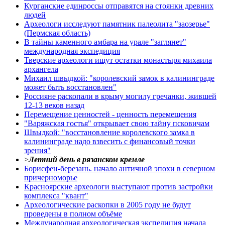
Курганские единроссы отправятся на стоянки древних
людей
Археологи исследуют памятник палеолита "заозерье"
(Пермская область)
В тайны каменного амбара на урале "заглянет"
международная экспедиция
Тверские археологи ищут остатки монастыря михаила
архангела
Михаил швыдкой: "королевский замок в калининграде
может быть восстановлен"
Россияне раскопали в крыму могилу гречанки, жившей
12-13 веков назад
Перемещение ценностей - ценность перемещения
"Варяжская гостья" открывает свою тайну псковичам
Швыдкой: "восстановление королевского замка в
калининграде надо взвесить с финансовый точки
зрения"
>
Летний день в рязанском кремле
Борисфен-березань. начало античной эпохи в северном
причерноморье
Красноярские археологи выступают против застройки
комплекса "квант"
Археологические раскопки в 2005 году не будут
проведены в полном объёме
Международная археологическая экспедиция начала