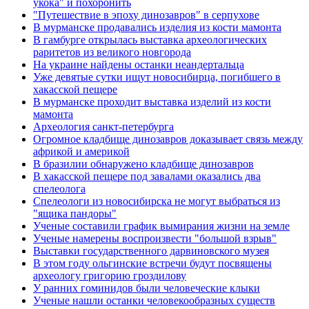
укока" и похоронить
"Путешествие в эпоху динозавров" в серпухове
В мурманске продавались изделия из кости мамонта
В гамбурге открылась выставка археологических
раритетов из великого новгорода
На украине найдены останки неандертальца
Уже девятые сутки ищут новосибирца, погибшего в
хакасской пещере
В мурманске проходит выставка изделий из кости
мамонта
Археология санкт-петербурга
Огромное кладбище динозавров доказывает связь между
африкой и америкой
В бразилии обнаружено кладбище динозавров
В хакасской пещере под завалами оказались два
спелеолога
Спелеологи из новосибирска не могут выбраться из
"ящика пандоры"
Ученые составили график вымирания жизни на земле
Ученые намерены воспроизвести "большой взрыв"
Выставки государственного дарвиновского музея
В этом году ольгинские встречи будут посвящены
археологу григорию гроздилову
У ранних гоминидов были человеческие клыки
Ученые нашли останки человекообразных существ