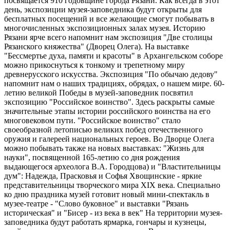
посвящается 910 годовщине города Рязани. Как всегда в этот
день, экспозиции музея-заповедника будут открыты для
бесплатных посещений и все желающие смогут побывать в
многочисленных экспозиционных залах музея. Историю
Рязани ярче всего напомнит нам экспозиция "Две столицы
Рязанского княжества" (Дворец Олега). На выставке
"Бессмертье духа, памяти и красоты" в Архангельском соборе
можно прикоснуться к тонкому и трепетному миру
древнерусского искусства. Экспозиция "По обычаю дедову"
напомнит нам о наших традициях, обрядах, о нашем мире. 60-
летию великой Победы в музей-заповедник посвятил
экспозицию "Российское воинство". Здесь раскрыты самые
значительные этапы истории российского воинства на его
многовековом пути. "Российское воинство" стало
своеобразной летописью великих побед отечественного
оружия и галереей национальных героев. Во Дворце Олега
можно побывать также на новых выставках: "Жизнь для
науки", посвященной 165-летию со дня рождения
выдающегося археолога В.А. Городцова) и "Властительницы
дум": Надежда, Прасковья и Софья Хвощинские - яркие
представительницы творческого мира XIX века. Специально
ко дню праздника музей готовит новый мини-спектакль в
музее-театре - "Слово буковное" и выставки "Рязань
историческая" и "Бисер - из века в век" На территории музея-
заповедника будут работать ярмарка, гончары и кузнецы,