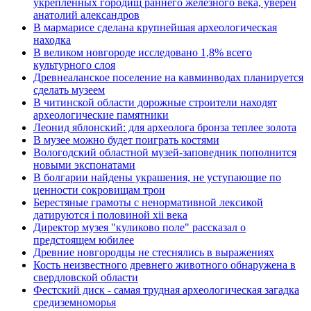
укрепленных городищ раннего железного века, уверен
анатолий александров
В мармарисе сделана крупнейшая археологическая
находка
В великом новгороде исследовано 1,8% всего
культурного слоя
Древнеаланское поселение на кавминводах планируется
сделать музеем
В читинской области дорожные строители находят
археологические памятники
Леонид яблонский: для археолога бронза теплее золота
В музее можно будет поиграть костями
Вологодский областной музей-заповедник пополнится
новыми экспонатами
В болгарии найдены украшения, не уступающие по
ценности сокровищам трои
Берестяные грамоты с ненормативной лексикой
датируются i половиной xii века
Директор музея "куликово поле" рассказал о
предстоящем юбилее
Древние новгородцы не стеснялись в выражениях
Кость неизвестного древнего животного обнаружена в
свердловской области
Фестский диск - самая трудная археологическая загадка
средиземноморья