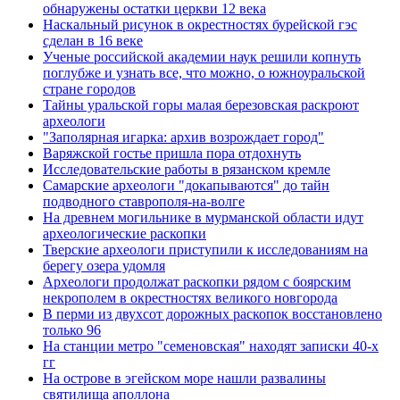
обнаружены остатки церкви 12 века
Наскальный рисунок в окрестностях бурейской гэс
сделан в 16 веке
Ученые российской академии наук решили копнуть
поглубже и узнать все, что можно, о южноуральской
стране городов
Тайны уральской горы малая березовская раскроют
археологи
"Заполярная игарка: архив возрождает город"
Варяжской гостье пришла пора отдохнуть
Исследовательские работы в рязанском кремле
Самарские археологи "докапываются" до тайн
подводного ставрополя-на-волге
На древнем могильнике в мурманской области идут
археологические раскопки
Тверские археологи приступили к исследованиям на
берегу озера удомля
Археологи продолжат раскопки рядом с боярским
некрополем в окрестностях великого новгорода
В перми из двухсот дорожных раскопок восстановлено
только 96
На станции метро "семеновская" находят записки 40-х
гг
На острове в эгейском море нашли развалины
святилища аполлона