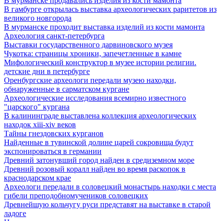
В мурманске продавались изделия из кости мамонта
В гамбурге открылась выставка археологических раритетов из
великого новгорода
В мурманске проходит выставка изделий из кости мамонта
Археология санкт-петербурга
Выставки государственного дарвиновского музея
Чукотка: страницы хроники, запечетленные в камне
Мифологический конструктор в музее истории религии.
детские дни в петербурге
Оренбургские археологи передали музею находки,
обнаруженные в сарматском кургане
Археологические исследования всемирно известного
"царского" кургана
В калининграде выставлена коллекция археологических
находок xiii-xiv веков
Тайны гнездовских курганов
Найденные в тувинской долине царей сокровища будут
экспонироваться в германии
Древний затонувший город найден в средиземном море
Древний розовый коралл найден во время раскопок в
краснодарском крае
Археологи передали в соловецкий монастырь находки с места
гибели преподобномучеников соловецких
Древнейшую кольчугу руси представят на выставке в старой
ладоге