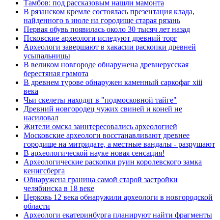
Тамбов: под рассказовым нашли мамонта
В рязанском кремле состоялась презентация клада,
найденного в июле на городище старая рязань
Первая обувь появилась около 30 тысяч лет назад
Псковские археологи иследуют древний торг
Археологи завершают в хакасии раскопки древней
усыпальницы
В великом новгороде обнаружена древнерусская
берестяная грамота
В древнем турове обнаружен каменный саркофаг xiii
века
Чьи скелеты находят в "подмосковной тайге"
Древний новгородец чужих свиней и коней не
насиловал
Жители омска заинтересовались археологией
Московские археологи восстанавливают древнее
городище на митридате, а местные вандалы - разрушают
В археологической науке новая сенсация!
Археологические раскопки руин королевского замка
кенигсберга
Обнаружена граница самой старой застройки
челябинска в 18 веке
Церковь 12 века обнаружили археологи в новгородской
области
Археологи екатеринбурга планируют найти фрагменты