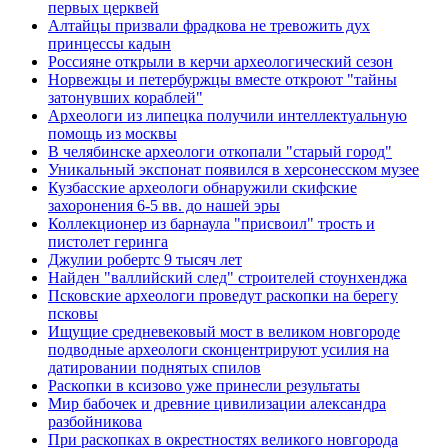
первых церквей
Алтайцы призвали фрадкова не тревожить дух
принцессы кадын
Россияне открыли в керчи археологический сезон
Норвежцы и петербуржцы вместе откроют "тайны
затонувших кораблей"
Археологи из липецка получили интеллектуальную
помощь из москвы
В челябинске археологи откопали "старый город"
Уникальный экспонат появился в херсонесском музее
Кузбасские археологи обнаружили скифские
захоронения 6-5 вв. до нашей эры
Коллекционер из барнаула "присвоил" трость и
пистолет геринга
Джулии робертс 9 тысяч лет
Найден "валлийский след" строителей стоунхенджа
Псковские археологи проведут раскопки на берегу
псковы
Ищущие средневековый мост в великом новгороде
подводные археологи сконцентрируют усилия на
датировании поднятых спилов
Раскопки в ксизово уже принесли результаты
Мир бабочек и древние цивилизации александра
разбойникова
При раскопках в окрестностях великого новгорода