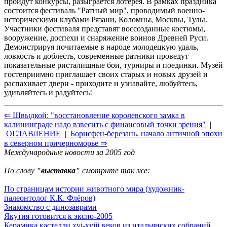
пройдут конкурсы, разыграется лотерея. В рамках праздника
состоится фестиваль "Ратный мир", проводимый военно-
историческими клубами Рязани, Коломны, Москвы, Тулы.
Участники фестиваля представят воссозданные костюмы,
вооружение, доспехи и снаряжение воинов Древней Руси.
Демонстрируя почитаемые в народе молодецкую удаль,
ловкость и доблесть, современные ратники проведут
показательные ристалищные бои, турниры и поединки. Музей
гостеприимно приглашает своих старых и новых друзей и
распахивает двери - приходите и узнавайте, любуйтесь,
удивляйтесь и радуйтесь!
⇐ Швыдкой: "восстановление королевского замка в
калининграде надо взвесить с финансовый точки зрения"
|
ОГЛАВЛЕНИЕ
|
Борисфен-березань. начало античной эпохи
в северном причерноморье ⇒
Международные новости за 2005 год
По слову
"выставка"
смотрите так же:
По страницам истории животного мира (художник-
палеонтолог К.К. Флёров)
Знакомство с динозаврами
Якутия готовится к экспо-2005
Керамика кастелли xvi-xviii веков из итальянских собраний