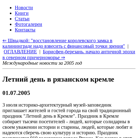
Новости
Книги
Статьи
Фотогалереи
Контакты
⇐ Швыдкой: "восстановление королевского замка в
калининграде надо взвесить с финансовый точки зрения"
|
ОГЛАВЛЕНИЕ
|
Борисфен-березань. начало античной эпохи
в северном причерноморье ⇒
Международные новости за 2005 год
Летний день в рязанском кремле
01.07.2005
3 июля историко-архитектурный музей-заповедник
приглашает жителей и гостей города на свой традиционный
праздник "Летний день в Кремле". Праздник в Кремле
собирает тысячи посетителей - людей, которые солидарны в
своем уважении истории и старины, людей, которые любят и
надеются сберечь свою культуру и историю. Праздник