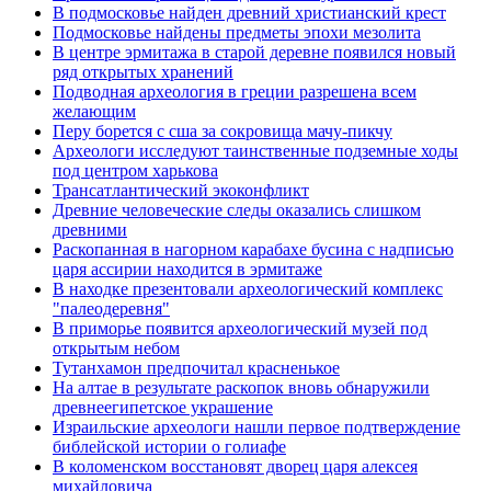
В подмосковье найден древний христианский крест
Подмосковье найдены предметы эпохи мезолита
В центре эрмитажа в старой деревне появился новый
ряд открытых хранений
Подводная археология в греции разрешена всем
желающим
Перу борется с сша за сокровища мачу-пикчу
Археологи исследуют таинственные подземные ходы
под центром харькова
Трансатлантический экоконфликт
Древние человеческие следы оказались слишком
древними
Раскопанная в нагорном карабахе бусина с надписью
царя ассирии находится в эрмитаже
В находке презентовали археологический комплекс
"палеодеревня"
В приморье появится археологический музей под
открытым небом
Тутанхамон предпочитал красненькое
На алтае в результате раскопок вновь обнаружили
древнеегипетское украшение
Израильские археологи нашли первое подтверждение
библейской истории о голиафе
В коломенском восстановят дворец царя алексея
михайловича