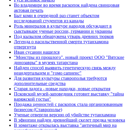
Во владимире во время раскопок найдена свинцовая
актовая печать
Быт коми в очередной раз станет объектом
исследований студентов из канады
Роль минералов в культуре народов обсуждают в
сыктывкаре ученые россии, германии и украины
Под кызылом обнаружена утварь древних тюрков
Легенда о насильственной смерти тутанхамона
отвергнута
Иван сусанин нашелся
"Монстры из прошлого". новый проект ООО "Вятские
динозавры" в музеях татарстана
Найден способ выявить генетическую связь между
неандертальцем и "гомо сапиенс"
Для развития культуры ставрополья требуются
дополнительные средства
Старая ладога - новые находки, новые открытия
Псковский музей-заповедник готовит выставку "тайна
варяжской гостьи"
Продажа ценностей с раскопок стала организованным
бизнесом (Ставрополье)
Ученые отвергли версию об убийстве тутанхамона
В эфиопии найден древнейший скелет предка человека
В эрмитаже открылась выставка "античный мир на