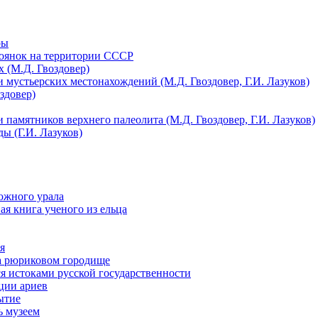
ры
тоянок на территории СССР
 (М.Д. Гвоздовер)
 мустьерских местонахождений (М.Д. Гвоздовер, Г.И. Лазуков)
здовер)
 памятников верхнего палеолита (М.Д. Гвоздовер, Г.И. Лазуков)
ы (Г.И. Лазуков)
южного урала
я книга ученого из ельца
я
на рюриковом городище
я истоками русской государственности
ции ариев
ытие
ь музеем