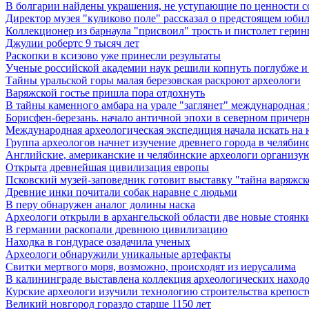
В болгарии найдены украшения, не уступающие по ценности 
Директор музея "куликово поле" рассказал о предстоящем юби
Коллекционер из барнаула "присвоил" трость и пистолет герин
Джулии робертс 9 тысяч лет
Раскопки в ксизово уже принесли результаты
Ученые российской академии наук решили копнуть поглубже и 
Тайны уральской горы малая березовская раскроют археологи
Варяжской гостье пришла пора отдохнуть
В тайны каменного амбара на урале "заглянет" международная
Борисфен-березань. начало античной эпохи в северном причер
Международная археологическая экспедиция начала искать на
Группа археологов начнет изучение древнего города в челябин
Английские, американские и челябинские археологи организу
Открыта древнейшая цивилизация европы
Псковский музей-заповедник готовит выставку "тайна варяжск
Древние инки почитали собак наравне с людьми
В перу обнаружен аналог долины наска
Археологи открыли в архангельской области две новые стоянк
В германии раскопали древнюю цивилизацию
Находка в гондурасе озадачила ученых
Археологи обнаружили уникальные артефакты
Свитки мертвого моря, возможно, происходят из иерусалима
В калининграде выставлена коллекция археологических находок 
Курские археологи изучили технологию строительства крепост
Великий новгород гораздо старше 1150 лет