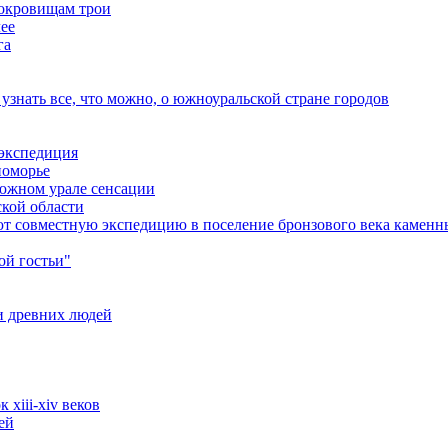
сокровищам трои
лее
га
узнать все, что можно, о южноуральской стране городов
 экспедиция
номорье
 южном урале сенсации
ской области
ют совместную экспедицию в поселение бронзового века каменн
ой гостьи"
и древних людей
xiii-xiv веков
ей