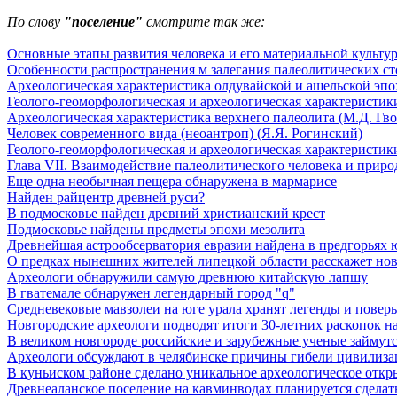
По слову
"поселение"
смотрите так же:
Основные этапы развития человека и его материальной культу
Особенности распространения м залегания палеолитических с
Археологическая характеристика олдувайской и ашельской эпох
Геолого-геоморфологическая и археологическая характеристики
Археологическая характеристика верхнего палеолита (М.Д. Гво
Человек современного вида (неоантроп) (Я.Я. Рогинский)
Геолого-геоморфологическая и археологическая характеристики
Глава VII. Взаимодействие палеолитического человека и природ
Еще одна необычная пещера обнаружена в мармарисе
Найден райцентр древней руси?
В подмосковье найден древний христианский крест
Подмосковье найдены предметы эпохи мезолита
Древнейшая астрообсерватория евразии найдена в предгорьях 
О предках нынешних жителей липецкой области расскажет нова
Археологи обнаружили самую древнюю китайскую лапшу
В гватемале обнаружен легендарный город "q"
Средневековые мавзолеи на юге урала хранят легенды и поверь
Новгородские археологи подводят итоги 30-летних раскопок 
В великом новгороде российские и зарубежные ученые займутс
Археологи обсуждают в челябинске причины гибели цивилиза
В куньиском районе сделано уникальное археологическое откр
Древнеаланское поселение на кавминводах планируется сделат