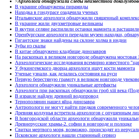
>
Археологи обнаружили следы неизвестной доколумбов
В украине обнаружены пирамиды
Находка в гондурасе озадачила ученых
Итальянские археологи обнаружили священный комплекс
В украине жили двухметровые великаны
В якутии селяне распилили останки мамонта и растащил
Оренбургские археологи передали музею находки, обнар
Гигантские знаки найдены на склоне холма в индии
Зубы из скалы
В китае обнаружено кладбище динозавров
На раскопках в великом новгороде обнаружена мостовая 1
Археологические исследования всемирно известного "ца
У букингемского дворца археологи ищут кости мамонта
Ученые узнали, как делались состояния на руси
Первую берестяную грамоту в великом новгороде увеков
Археологи обнаружили уникальные артефакты
Археологи при раскопках обнаружили гроб xiii века (Под
В израиле найден древний водопровод
Тернополянин нашел яйца динозавра
Антропологи не могут найти предков современного чело
Древняя колдунья встретила археологов с опущенным ли
В hовгородской области археологи обнаружили уникальну
Древнерусские храмы-2. софии в новгороде и полоцке
Свитки мертвого моря, возможно, происходят из иерусал
Псковские археологи нашли старинный сервиз