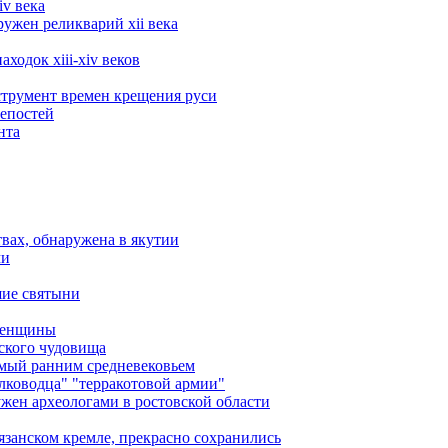
iv века
ружен реликварий xii века
ходок xiii-xiv веков
трумент времен крещения руси
репостей
нта
вах, обнаружена в якутии
ми
шие святыни
 женщины
ского чудовища
мый ранним средневековьем
лководца" "терракотовой армии"
ужен археологами в ростовской области
язанском кремле, прекрасно сохранились