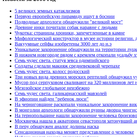
5 великих земных катаклизмов
Первую европейскую пирамиду ищут в боснии
Подводные археологи обнаружили "великий мост"
Древние инки почитали собак наравне с людьми
Чукотка: страницы хроники, запечетленные в камне
Мифологический конструктор в музее истории религии. д
Вакуумные сейфы изобретены 3000 лет до н.э
Уникальное захоронение обнаружили на территории луцк
В нижнем новгороде рядом с кремлем откопали усадьбу xv
Семь чудес света. статуя зевса одимпийского
Солдаты сделали макияж средневековой черепахе
Семь чудес света. колосс родосский
Три новых вида древних морских рептилий обнаружил уч
Мусор под cерпуховом сваливают на 320 миллионов лет 
Мезозойское глобальное неизбежно
Семь чудес света. галикарнасский мавзолей
В эфиопии найден "ребенок люси"
На черниговщине раскопали уникальное захоронение ви
В монголии археологи обнаружили руины дворца чингис
На тернопольщине нашли захоронение человека бронзово
Москвичка нашла в акватории севастополя затонувший 
В перу обнаружен аналог долины наска
Сенсационная находка меняет представление о человеке