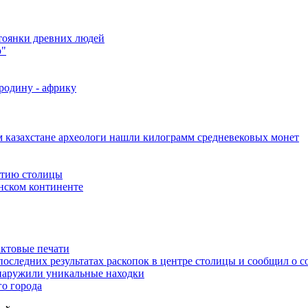
стоянки древних людей
ю"
родину - африку
 казахстане археологи нашли килограмм средневековых монет
етию столицы
нском континенте
актовые печати
последних результатах раскопок в центре столицы и сообщил о 
бнаружили уникальные находки
о города