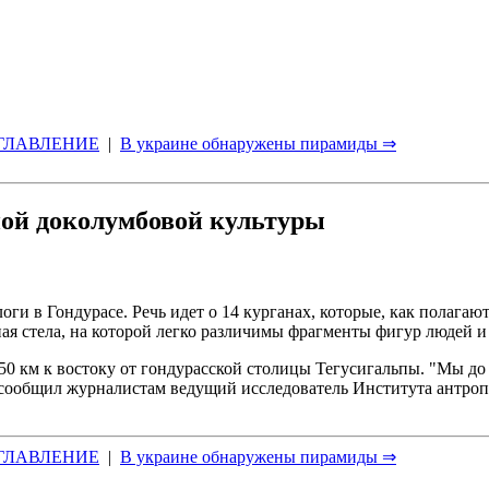
ГЛАВЛЕНИЕ
|
В украине обнаружены пирамиды ⇒
ной доколумбовой культуры
и в Гондурасе. Речь идет о 14 курганах, которые, как полагаю
ая стела, на которой легко различимы фрагменты фигур людей 
0 км к востоку от гондурасской столицы Тегусигальпы. "Мы до с
, - сообщил журналистам ведущий исследователь Института антр
ГЛАВЛЕНИЕ
|
В украине обнаружены пирамиды ⇒