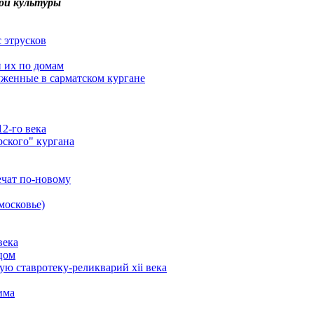
ой культуры
 этрусков
и их по домам
уженные в сарматском кургане
2-го века
рского" кургана
ечат по-новому
московье)
века
цом
ю ставротеку-реликварий xii века
има