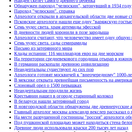
Найден скелет самого древнего ребенка
Обнаружен пароход "челюскин", затонувший в 1934 году
Пароход "челюскин". справка
Археологи открыли в архангельской области две новые 
Псковские археологи нашли еще одну "варяжскую гость
Семь чудес света. храм артемиды эфесской
В дневности людей хоронили в позе зародыша
Археологи считают, что человечество имеет одну общую 
Семь чудес света. сады семирамиды
Письмо из затерянного мира
Клады испании: 116 миллиардов евро на дне морском
На территории средневекового городища отырар в южном
В германии раскопали древнюю цивилизацию
Неандертальцы существуют до сих пор
Археологи готовят москвичей к "внеочередному" 1000-л
В мексике открыта древнейшая письменность на америка
Слоновый орел о 1500 перышках
Неандертальцам продлили жизнь
Крестьянин нашел в огороде старинный колокол
В беларуси нашли затерянный город
В новгородской области обнаружены две древнерусские 
Главный археолог москвы александр векслер рассказал о 
На месте разрушенной гостиницы "россия" археологи о
Под пушкинской площадью может находиться стена белог
Древние люди использовали краски 200 тысяч лет назад