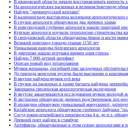
В ивановской области начали восстанавливать крепость x
Hа археологических раскопках в великом hовгороде обна
Найден "древнерусский кентавр"
В калининграде выставлена коллекция археологических на
В грузии археологи обнаружили два древних храма
В новгородской глубинке археологи нашли пишущий инс
Курские археологи изучили технологию строительства к
В свердловской области обнаружены бивни и кости мамо
Великий новгород гораздо старше 1150 лет
Уникальная находка болгарских археологов
В дмитрове нашли игрушки времен царя гороха
Найден 7 000-летний артефакт
Описан новый вид титанозавров
Мумия женщины, погибшей при загадочных обстоятельст
До прихода монголов русичи были высокими и красивы
В якутии найдена мумия xvii века
В грузии на раскопках в храме баграта найдены древней
Завершена смоленская археологическая экспедиция
В якутске заканчиваются исследования мумии молодой
В австралии обнаружили древних родственников лох-нес
В ирландии обнаружен уникальный манускрипт, датируе
Китайские археологи обнаружили гробницу бабушки "по
Сосуд южно-италийского производства 4 в. до н.э. обнар
Древний порт найден в стамбуле
Артефакты, обнаруженные в этом сезоне археологами в р