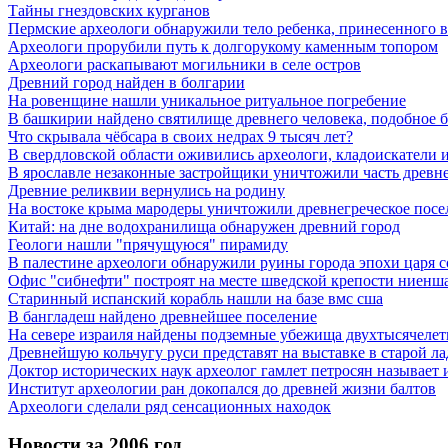
Тайны гнездовских курганов
Пермские археологи обнаружили тело ребенка, принесенного в 
Археологи прорубили путь к долгорукому каменным топором
Археологи раскапывают могильники в селе остров
Древний город найден в болгарии
На ровенщине нашли уникальное ритуальное погребение
В башкирии найдено святилище древнего человека, подобное 
Что скрывала чёбсара в своих недрах 9 тысяч лет?
В свердловской области оживились археологи, кладоискатели и 
В ярославле незаконные застройщики уничтожили часть древне
Древние реликвии вернулись на родину
На востоке крыма мародеры уничтожили древнегреческое посе
Китай: на дне водохранилища обнаружен древний город
Геологи нашли "прячущуюся" пирамиду
В палестине археологи обнаружили руины города эпохи царя 
Офис "сибнефти" построят на месте шведской крепости ниенша
Старинный испанский корабль нашли на базе вмс сша
В бангладеш найдено древнейшее поселение
На севере израиля найдены подземные убежища двухтысячелет
Древнейшую кольчугу руси представят на выставке в старой ла
Доктор исторических наук археолог гамлет петросян называе
Институт археологии ран докопался до древней жизни балтов
Археологи сделали ряд сенсационных находок
Новости за 2006 год