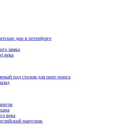
етские дни в петербурге
ого замка
i века
еный под столом для пинг-понга
назад
кингов
хана
го века
английский парусник