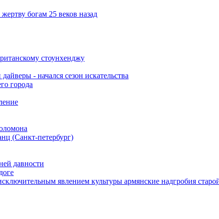
жертву богам 25 веков назад
британскому стоунхенджу
дайверы - начался сезон искательства
го города
ление
соломона
нц (Санкт-петербург)
ней давности
доге
т исключительным явлением культуры армянские надгробия стар