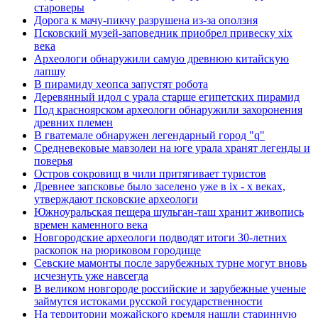
староверы
Дорога к мачу-пикчу разрушена из-за оползня
Псковский музей-заповедник приобрел привеску xix
века
Археологи обнаружили самую древнюю китайскую
лапшу
В пирамиду хеопса запустят робота
Деревянный идол с урала старше египетских пирамид
Под красноярском археологи обнаружили захоронения
древних племен
В гватемале обнаружен легендарный город "q"
Средневековые мавзолеи на юге урала хранят легенды и
поверья
Остров сокровищ в чили притягивает туристов
Древнее запсковье было заселено уже в ix - x веках,
утверждают псковские археологи
Южноуральская пещера шульган-таш хранит живопись
времен каменного века
Новгородские археологи подводят итоги 30-летних
раскопок на рюриковом городище
Севские мамонты после зарубежных турне могут вновь
исчезнуть уже навсегда
В великом новгороде российские и зарубежные ученые
займутся истоками русской государственности
На территории можайского кремля нашли старинную