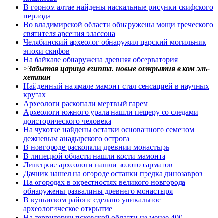
В горном алтае найдены наскальные рисунки скифского
периода
Во владимирской области обнаружены мощи греческого
святителя арсения элассона
Челябинский археолог обнаружил царский могильник
эпохи скифов
На байкале обнаружена древняя обсерватория
>
Забытая царица египта. новые открытия в ком эль-
хеттан
Найденный на ямале мамонт стал сенсацией в научных
кругах
Археологи раскопали мертвый гарем
Археологи южного урала нашли пещеру со следами
доисторического человека
На чукотке найдены остатки основанного семеном
дежневым анадырского острога
В новгороде раскопали древний монастырь
В липецкой области нашли кости мамонта
Липецкие археологи нашли золото сарматов
Дачник нашел на огороде останки предка динозавров
На огородах в окрестностях великого новгорода
обнаружены развалины древнего монастыря
В куньиском районе сделано уникальное
археологическое открытие
На территории псковской области не менее 400