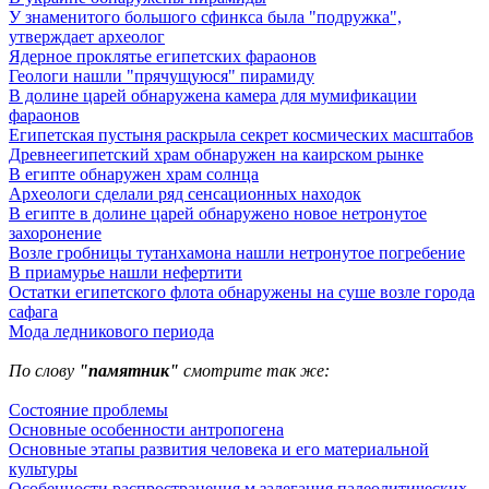
У знаменитого большого сфинкса была "подружка",
утверждает археолог
Ядерное проклятье египетских фараонов
Геологи нашли "прячущуюся" пирамиду
В долине царей обнаружена камера для мумификации
фараонов
Египетская пустыня раскрыла секрет космических масштабов
Древнеегипетский храм обнаружен на каирском рынке
В египте обнаружен храм солнца
Археологи сделали ряд сенсационных находок
В египте в долине царей обнаружено новое нетронутое
захоронение
Возле гробницы тутанхамона нашли нетронутое погребение
В приамурье нашли нефертити
Остатки египетского флота обнаружены на суше возле города
сафага
Мода ледникового периода
По слову
"памятник"
смотрите так же:
Состояние проблемы
Основные особенности антропогена
Основные этапы развития человека и его материальной
культуры
Особенности распространения м залегания палеолитических