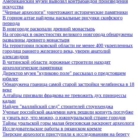
Американский музей вывозил контрабандой произведения
искусства
"Черные археологи" уничтожают исторические памятники
В горном алтае найдены наскальные рисунки скифского
периода
В новгороде раскопали древний монастырь
На огородах в окрестностях великого новгорода обнаружены
развалины древнего монастыря
На территории псковской области не менее 400 укрепленных
городищ раннего железного века, уверен анатолий
александров
В читинской области дорожные строители находят
археологические памятники
Директор музея "куликово поле" рассказал о предстоящем
юбилее
Обнаружена граница самой старой застройки челябинска в 18
веке
Алтайцы призвали фрадкова не тревожить дух принцессы
кадын
Найден "валлийский след" строителей стоунхенджа
Ученые российской академии наук решили копнуть поглубже
и узнать все, что можно, о южноуральской стране городов
Тайны уральской горы малая березовская раскроют археологи
Исследовательские работы в рязанском кремле
Тверские археологи приступили к исследованиям на берегу