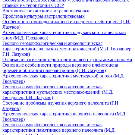
стоянок на территории СССР
Восточноафриканские австралопитековые
Проблема культуры австралопитековых
Особенности природы нижнего и среднего плейстоцена (Г.И.
Лазуков)
Археологическая характеристика олдувайской и ашельской
эпох (М.Д. Гвоздовер)
Геолого-геоморфологическая и археологическая
характеристики ашельских местонахождений (М.Д. Гвоздовер,
Г.И. Лазуков)
О времени заселения территории нашей страны архантропами
Основные особенности природы верхнего плейстоцена
(времени обитания палеоантропов) (Г.И. Лазуков)
Археологическая характеристика мустьерской эпохи (М.Д.
Гвоздовер)
Геолого-геоморфологическая и археологическая
характеристики мустьерских местонахождений (М.Д.
Гвоздовер, Г.И. Лазуков)
Состояние проблемы изучения верхнего палеолита (Г.И.
Лазуков)
Археологическая характеристика верхнего палеолита (М.Д.
Гвоздовер)
Геолого-геоморфологическая и археологическая
характеристики памятников верхнего палеолита (М.Д.