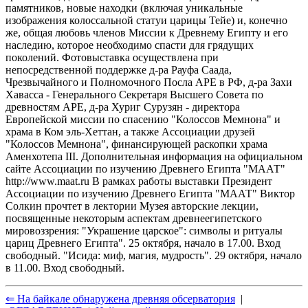
памятников, новые находки (включая уникальные
изображения колоссальной статуи царицы Тейе) и, конечно
же, общая любовь членов Миссии к Древнему Египту и его
наследию, которое необходимо спасти для грядущих
поколений. Фотовыставка осуществлена при
непосредственной поддержке д-ра Рауфа Саада,
Чрезвычайного и Полномочного Посла АРЕ в РФ, д-ра Захи
Хавасса - Генерального Секретаря Высшего Совета по
древностям АРЕ, д-ра Хуриг Сурузян - директора
Европейской миссии по спасению "Колоссов Мемнона" и
храма в Ком эль-Хеттан, а также Ассоциации друзей
"Колоссов Мемнона", финансирующей раскопки храма
Аменхотепа III. Дополнительная информация на официальном
сайте Ассоциации по изучению Древнего Египта "МААТ"
http://www.maat.ru В рамках работы выставки Президент
Ассоциации по изучению Древнего Египта "МААТ" Виктор
Солкин прочтет в лектории Музея авторские лекции,
посвященные некоторым аспектам древнеегипетского
мировоззрения: "Украшение царское": символы и ритуалы
цариц Древнего Египта". 25 октября, начало в 17.00. Вход
свободный. "Исида: миф, магия, мудрость". 29 октября, начало
в 11.00. Вход свободный.
⇐ На байкале обнаружена древняя обсерватория
|