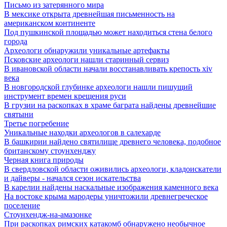
Письмо из затерянного мира
В мексике открыта древнейшая письменность на
американском континенте
Под пушкинской площадью может находиться стена белого
города
Археологи обнаружили уникальные артефакты
Псковские археологи нашли старинный сервиз
В ивановской области начали восстанавливать крепость xiv
века
В новгородской глубинке археологи нашли пишущий
инструмент времен крещения руси
В грузии на раскопках в храме баграта найдены древнейшие
святыни
Третье погребение
Уникальные находки археологов в салехарде
В башкирии найдено святилище древнего человека, подобное
британскому стоунхенджу
Черная книга природы
В свердловской области оживились археологи, кладоискатели
и дайверы - начался сезон искательства
В карелии найдены наскальные изображения каменного века
На востоке крыма мародеры уничтожили древнегреческое
поселение
Стоунхендж-на-амазонке
При раскопках римских катакомб обнаружено необычное