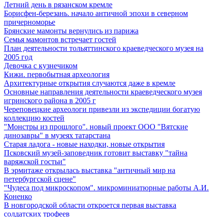
Летний день в рязанском кремле
Борисфен-березань. начало античной эпохи в северном
причерноморье
Брянские мамонты вернулись из парижа
Семья мамонтов встречает гостей
План деятельности тольяттинского краеведческого музея на
2005 год
Девочка с кузнечиком
Кижи. первобытная археология
Архитектурные открытия случаются даже в кремле
Основные направления деятельности краеведческого музея
игринского района в 2005 г
Череповецкие археологи привезли из экспедиции богатую
коллекцию костей
"Монстры из прошлого". новый проект ООО "Вятские
динозавры" в музеях татарстана
Старая ладога - новые находки, новые открытия
Псковский музей-заповедник готовит выставку "тайна
варяжской гостьи"
В эрмитаже открылась выставка "античный мир на
петербургской сцене"
"Чудеса под микроскопом". микроминиатюрные работы А.И.
Коненко
В новгородской области откроется первая выставка
солдатских трофеев