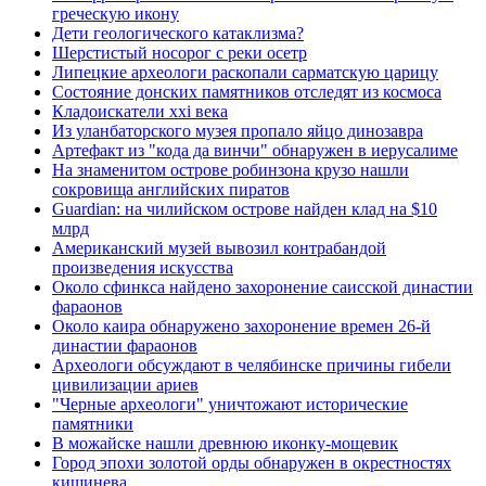
греческую икону
Дети геологического катаклизма?
Шерстистый носорог с реки осетр
Липецкие археологи раскопали сарматскую царицу
Состояние донских памятников отследят из космоса
Кладоискатели xxi века
Из уланбаторского музея пропало яйцо динозавра
Артефакт из "кода да винчи" обнаружен в иерусалиме
На знаменитом острове робинзона крузо нашли
сокровища английских пиратов
Guardian: на чилийском острове найден клад на $10
млрд
Американский музей вывозил контрабандой
произведения искусства
Около сфинкса найдено захоронение саисской династии
фараонов
Около каира обнаружено захоронение времен 26-й
династии фараонов
Археологи обсуждают в челябинске причины гибели
цивилизации ариев
"Черные археологи" уничтожают исторические
памятники
В можайске нашли древнюю иконку-мощевик
Город эпохи золотой орды обнаружен в окрестностях
кишинева