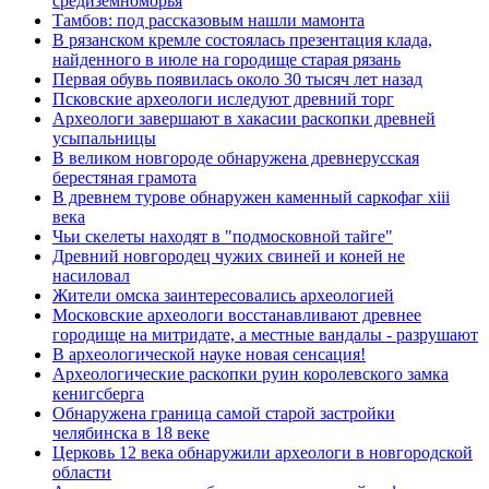
средиземноморья
Тамбов: под рассказовым нашли мамонта
В рязанском кремле состоялась презентация клада,
найденного в июле на городище старая рязань
Первая обувь появилась около 30 тысяч лет назад
Псковские археологи иследуют древний торг
Археологи завершают в хакасии раскопки древней
усыпальницы
В великом новгороде обнаружена древнерусская
берестяная грамота
В древнем турове обнаружен каменный саркофаг xiii
века
Чьи скелеты находят в "подмосковной тайге"
Древний новгородец чужих свиней и коней не
насиловал
Жители омска заинтересовались археологией
Московские археологи восстанавливают древнее
городище на митридате, а местные вандалы - разрушают
В археологической науке новая сенсация!
Археологические раскопки руин королевского замка
кенигсберга
Обнаружена граница самой старой застройки
челябинска в 18 веке
Церковь 12 века обнаружили археологи в новгородской
области