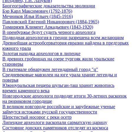
Гвоздовер, Г.И. Лазуков)
Биогеографические доказательства эволюции
Бэр Карл Максимович (1792-1876)
Мечников Илья Ильич (1845-1916)
Павловский Евгений Никанорович (1884-1965)
Тимирязев Климент Аркадьевич (1843-1920)
В оренбуржье будут судить черного археолога
Подводная археология в греции разрешена всем желающим
Древнейшая астрообсерватория евразии найдена в предгорьях
южного урала
Золотая находка археологов в липецке
В древних гробницах на озере тургояк жили уральские
староверы
В гватемале обнаружен легендарный город "q"
Средневековые мавзолеи на юге урала хранят легенды и
поверья
Южноуральская пещера шульган-таш хранит живопись
времен каменного века
Новгородские археологи подводят итоги 30-летних раскопок
на рюриковом городище
В великом новгороде российские и зарубежные ученые
займутся истоками русской государственности
Шерстистый носорог с реки осетр
Липецкие археологи раскопали сарматскую царицу
Состояние донских памятников отследят из космоса