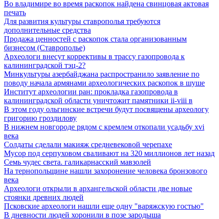
Во владимире во время раскопок найдена свинцовая актовая
печать
Для развития культуры ставрополья требуются
дополнительные средства
Продажа ценностей с раскопок стала организованным
бизнесом (Ставрополье)
Археологи внесут коррективы в трассу газопровода к
калининградской тэц-2?
Минкультуры азеpбайджана распространило заявление по
поводу начала аpмянами археологических раскопок в шуше
Институт археологии ран: прокладка газопровода в
калининградской области уничтожит памятники ii-viii в
В этом году ольгинские встречи будут посвящены археологу
григорию гроздилову
В нижнем новгороде рядом с кремлем откопали усадьбу xvi
века
Солдаты сделали макияж средневековой черепахе
Мусор под cерпуховом сваливают на 320 миллионов лет назад
Семь чудес света. галикарнасский мавзолей
На тернопольщине нашли захоронение человека бронзового
века
Археологи открыли в архангельской области две новые
стоянки древних людей
Псковские археологи нашли еще одну "варяжскую гостью"
В дневности людей хоронили в позе зародыша