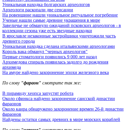
Уникальная находка болгарских археологов
Археологи раскопали две сенсации
На ровенщине нашли уникальное ритуальное погребение
Ученые нашли самые древние украшения в мире
Завеличье не обмануло ожиданий псковских археологов - в
коллекции сезона уже есть звездные находки
В ярославле незаконные застройщики уничтожили часть
древнего города
Уникальная находка сделана итальянскими археологами
Король вака обманул "черных археологов"
Первые стоматологи появились 9 000 лет назад
Архимедова спираль появилась задолго до рождения
архимеда
На амуре найдено захоронение эпохи железного века
По слову
"фараон"
смотрите так же:
В пирамиду хеопса запустят робота
Около сфинкса найдено захоронение саисской династии
фараонов
Около каира обнаружено захоронение времен 26-й династии
фараонов
Найдены остатки самых древних в мире морских кораблей
По слову
"царица"
смотрите так же: