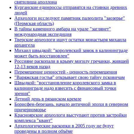
святилища аполлона
Курганские единроссы отправятся на стоянки древних
людей
Археологи исследуют памятник палеолита "заозерье"
(Пермская область)
В тайны каменного амбара на урале "заглянет"
международная экспедиция
Тверские археологи ищут остатки монастыря михаила
архангела
Михаил швыдкой: "королевский замок в калининграде
может быть восстановлен"
Россияне раскопали в крыму могилу гречанки, жившей
12-13 веков назад
Перемещение ценностей - ценность перемещения
"Варяжская гостья" открывает свою тайну псковичам
Швыдкой: "восстановление королевского замка в
калининграде надо взвесить с финансовый точки
зрения"
Летний день в рязанском кремле
Борисфен-березань. начало античной эпохи в северном
причерноморье
Красноярские археологи выступают против застройки
комплекса "квант"
Археологические раскопки в 2005 году не будут
проведены в полном объёме