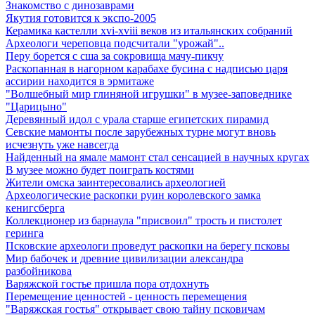
Знакомство с динозаврами
Якутия готовится к экспо-2005
Керамика кастелли xvi-xviii веков из итальянских собраний
Археологи череповца подсчитали "урожай"..
Перу борется с сша за сокровища мачу-пикчу
Раскопанная в нагорном карабахе бусина с надписью царя
ассирии находится в эрмитаже
"Волшебный мир глиняной игрушки" в музее-заповеднике
"Царицыно"
Деревянный идол с урала старше египетских пирамид
Севские мамонты после зарубежных турне могут вновь
исчезнуть уже навсегда
Найденный на ямале мамонт стал сенсацией в научных кругах
В музее можно будет поиграть костями
Жители омска заинтересовались археологией
Археологические раскопки руин королевского замка
кенигсберга
Коллекционер из барнаула "присвоил" трость и пистолет
геринга
Псковские археологи проведут раскопки на берегу псковы
Мир бабочек и древние цивилизации александра
разбойникова
Варяжской гостье пришла пора отдохнуть
Перемещение ценностей - ценность перемещения
"Варяжская гостья" открывает свою тайну псковичам