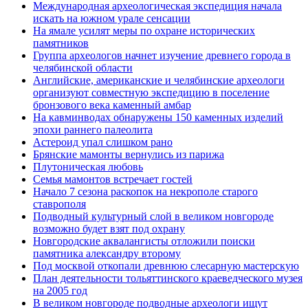
Международная археологическая экспедиция начала
искать на южном урале сенсации
На ямале усилят меры по охране исторических
памятников
Группа археологов начнет изучение древнего города в
челябинской области
Английские, американские и челябинские археологи
организуют совместную экспедицию в поселение
бронзового века каменный амбар
На кавминводах обнаружены 150 каменных изделий
эпохи раннего палеолита
Астероид упал слишком рано
Брянские мамонты вернулись из парижа
Плутоническая любовь
Семья мамонтов встречает гостей
Начало 7 сезона раскопок на некрополе старого
ставрополя
Подводный культурный слой в великом новгороде
возможно будет взят под охрану
Новгородские аквалангисты отложили поиски
памятника александру второму
Под москвой откопали древнюю слесарную мастерскую
План деятельности тольяттинского краеведческого музея
на 2005 год
В великом новгороде подводные археологи ищут