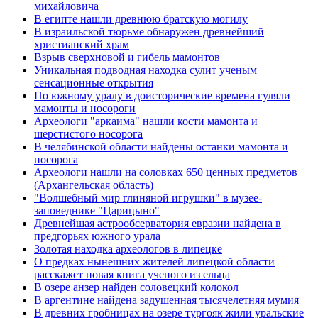
михайловича
В египте нашли древнюю братскую могилу
В израильской тюрьме обнаружен древнейший
христианский храм
Взрыв сверхновой и гибель мамонтов
Уникальная подводная находка сулит ученым
сенсационные открытия
По южному уралу в доисторические времена гуляли
мамонты и носороги
Археологи "аркаима" нашли кости мамонта и
шерстистого носорога
В челябинской области найдены останки мамонта и
носорога
Археологи нашли на соловках 650 ценных предметов
(Архангельская область)
"Волшебный мир глиняной игрушки" в музее-
заповеднике "Царицыно"
Древнейшая астрообсерватория евразии найдена в
предгорьях южного урала
Золотая находка археологов в липецке
О предках нынешних жителей липецкой области
расскажет новая книга ученого из ельца
В озере анзер найден соловецкий колокол
В аргентине найдена задушенная тысячелетняя мумия
В древних гробницах на озере тургояк жили уральские