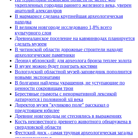
укрепленных городищ раннего железного века, уверен
анатолий александров
В мармарисе сделана крупнейшая археологическая
находка
В великом новгороде исследовано 1,8% всего
культурного слоя
Древнеаланское поселение на кавминводах планируется
сделать музеем
В читинской области дорожные строители находят
археологические памятники
Леонид яблонский: для археолога бронза теплее золота
В музее можно будет поиграть костями
Вологодский областной музей-заповедник пополнится
новыми экспонатами
В болгарии найдены украшения, не уступающие по
ценности сокровищам трои
Берестяные грамоты с ненормативной лексикой
датируются i половиной xii века
Директор музея "куликово поле" рассказал о
предстоящем юбилее
Древние новгородцы не стеснялись в выражениях
Кость неизвестного древнего животного обнаружена в
свердловской области
Фестский диск - самая трудная археологическая загадка