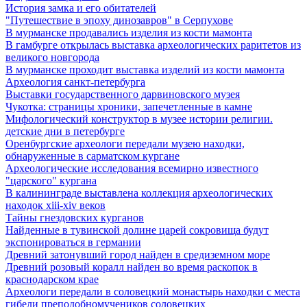
История замка и его обитателей
"Путешествие в эпоху динозавров" в Серпухове
В мурманске продавались изделия из кости мамонта
В гамбурге открылась выставка археологических раритетов из
великого новгорода
В мурманске проходит выставка изделий из кости мамонта
Археология санкт-петербурга
Выставки государственного дарвиновского музея
Чукотка: страницы хроники, запечетленные в камне
Мифологический конструктор в музее истории религии.
детские дни в петербурге
Оренбургские археологи передали музею находки,
обнаруженные в сарматском кургане
Археологические исследования всемирно известного
"царского" кургана
В калининграде выставлена коллекция археологических
находок xiii-xiv веков
Тайны гнездовских курганов
Найденные в тувинской долине царей сокровища будут
экспонироваться в германии
Древний затонувший город найден в средиземном море
Древний розовый коралл найден во время раскопок в
краснодарском крае
Археологи передали в соловецкий монастырь находки с места
гибели преподобномучеников соловецких