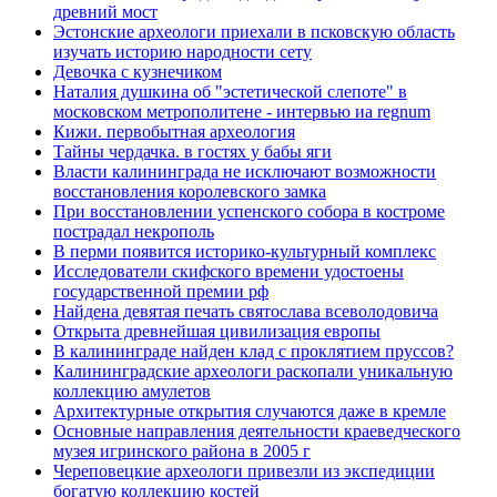
древний мост
Эстонские археологи приехали в псковскую область
изучать историю народности сету
Девочка с кузнечиком
Наталия душкина об "эстетической слепоте" в
московском метрополитене - интервью иа regnum
Кижи. первобытная археология
Тайны чердачка. в гостях у бабы яги
Власти калининграда не исключают возможности
восстановления королевского замка
При восстановлении успенского собора в костроме
пострадал некрополь
В перми появится историко-культурный комплекс
Исследователи скифского времени удостоены
государственной премии рф
Найдена девятая печать святослава всеволодовича
Открыта древнейшая цивилизация европы
В калининграде найден клад с проклятием пруссов?
Калининградские археологи раскопали уникальную
коллекцию амулетов
Архитектурные открытия случаются даже в кремле
Основные направления деятельности краеведческого
музея игринского района в 2005 г
Череповецкие археологи привезли из экспедиции
богатую коллекцию костей