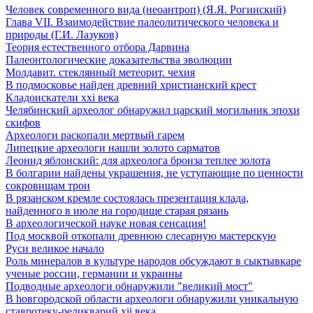
Человек современного вида (неоантроп) (Я.Я. Рогинский)
Глава VII. Взаимодействие палеолитического человека и
природы (Г.И. Лазуков)
Теория естественного отбора Дарвина
Палеонтологические доказательства эволюции
Молдавит. стеклянный метеорит. чехия
В подмосковье найден древний христианский крест
Кладоискатели xxi века
Челябинский археолог обнаружил царский могильник эпохи
скифов
Археологи раскопали мертвый гарем
Липецкие археологи нашли золото сарматов
Леонид яблонский: для археолога бронза теплее золота
В болгарии найдены украшения, не уступающие по ценности
сокровищам трои
В рязанском кремле состоялась презентация клада,
найденного в июле на городище старая рязань
В археологической науке новая сенсация!
Под москвой откопали древнюю слесарную мастерскую
Руси великое начало
Роль минералов в культуре народов обсуждают в сыктывкаре
ученые россии, германии и украины
Подводные археологи обнаружили "великий мост"
В hовгородской области археологи обнаружили уникальную
ставротеку-реликварий xii века