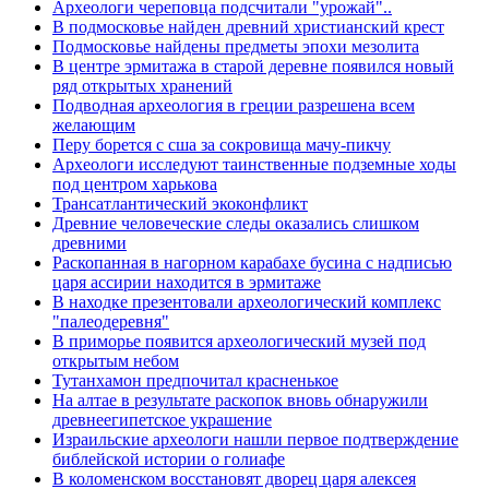
Археологи череповца подсчитали "урожай"..
В подмосковье найден древний христианский крест
Подмосковье найдены предметы эпохи мезолита
В центре эрмитажа в старой деревне появился новый
ряд открытых хранений
Подводная археология в греции разрешена всем
желающим
Перу борется с сша за сокровища мачу-пикчу
Археологи исследуют таинственные подземные ходы
под центром харькова
Трансатлантический экоконфликт
Древние человеческие следы оказались слишком
древними
Раскопанная в нагорном карабахе бусина с надписью
царя ассирии находится в эрмитаже
В находке презентовали археологический комплекс
"палеодеревня"
В приморье появится археологический музей под
открытым небом
Тутанхамон предпочитал красненькое
На алтае в результате раскопок вновь обнаружили
древнеегипетское украшение
Израильские археологи нашли первое подтверждение
библейской истории о голиафе
В коломенском восстановят дворец царя алексея