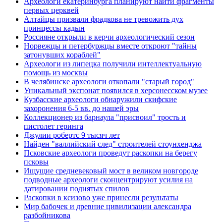
Археологи екатеринбурга планируют найти фрагменты
первых церквей
Алтайцы призвали фрадкова не тревожить дух
принцессы кадын
Россияне открыли в керчи археологический сезон
Норвежцы и петербуржцы вместе откроют "тайны
затонувших кораблей"
Археологи из липецка получили интеллектуальную
помощь из москвы
В челябинске археологи откопали "старый город"
Уникальный экспонат появился в херсонесском музее
Кузбасские археологи обнаружили скифские
захоронения 6-5 вв. до нашей эры
Коллекционер из барнаула "присвоил" трость и
пистолет геринга
Джулии робертс 9 тысяч лет
Найден "валлийский след" строителей стоунхенджа
Псковские археологи проведут раскопки на берегу
псковы
Ищущие средневековый мост в великом новгороде
подводные археологи сконцентрируют усилия на
датировании поднятых спилов
Раскопки в ксизово уже принесли результаты
Мир бабочек и древние цивилизации александра
разбойникова