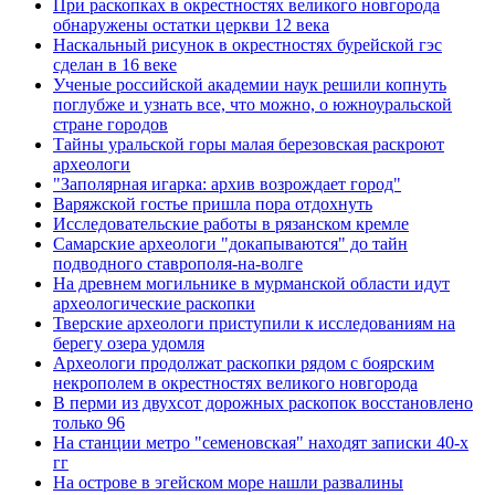
При раскопках в окрестностях великого новгорода
обнаружены остатки церкви 12 века
Наскальный рисунок в окрестностях бурейской гэс
сделан в 16 веке
Ученые российской академии наук решили копнуть
поглубже и узнать все, что можно, о южноуральской
стране городов
Тайны уральской горы малая березовская раскроют
археологи
"Заполярная игарка: архив возрождает город"
Варяжской гостье пришла пора отдохнуть
Исследовательские работы в рязанском кремле
Самарские археологи "докапываются" до тайн
подводного ставрополя-на-волге
На древнем могильнике в мурманской области идут
археологические раскопки
Тверские археологи приступили к исследованиям на
берегу озера удомля
Археологи продолжат раскопки рядом с боярским
некрополем в окрестностях великого новгорода
В перми из двухсот дорожных раскопок восстановлено
только 96
На станции метро "семеновская" находят записки 40-х
гг
На острове в эгейском море нашли развалины