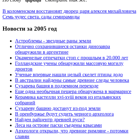
В коломенском восстановят дворец царя алексея михайловича
Семь чудес света. сады семирамиды
Новости за 2005 год
Астроблемы - звездные раны земли
Отлично сохранившиеся останки динозавра
обнаружили в аргентине
Окаменелые отпечатки стоп с прошлым в 20.000 лет
Голландские учены обнаружили массовую могилу
дронтов
Ученые впервые нашли целый скелет птицы додо
В австралии найдены самые древние следы человека
Сухарева башня в подземном переходе
Еще одна необычная пещера обнаружена в мармарисе
Керамика кастелли xvi-xviii веков из итальянских
собраний
Сухареву башню достанут из-под земли
В оренбуржье будут судить черного археолога
Найден райцентр древней руси?
Леса на острове пасхи съедены крысами
Археологи открыли, что древние римляне - потомки
славян