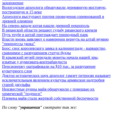
захоронение
Вологодские археологи обнаружили деревянную мостовую,
построенную в 15 веке
Археологи выступают против проведения соревнований в
древней олимпии
На северо-западе китая нашли древний некрополь
В рязанской области решают судьбу рязанского кремля
Путь трубе в китай преграждает природный парк
Власти вновь заявляют о намерении вернуть на алтай мумию
"принцессы укока"
Боос: снос королевского замка в калининграде - варварство,
сравнимое с разрушением статуи будды
В крымский музей передали монеты начала нашей эры,
изъятые у нумизмата-контрабандиста
Пенсионерку оштрафовали на $10 тыс. за разрушение
культурного слоя
Доктор исторических наук археолог гамлет петросян называет
исключительным явлением культуры армянские надгробия
старой джульфы
Неизвестные руины майя обнаружили с помощью их
химической "подписи"
Племена майя стали жертвой собственной беспечности
По слову
"украшения"
смотрите так же: