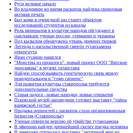
Руси великое начало
Во владимире во время раскопок найдена свинцовая
актовая печать
Быт коми в очередной раз станет объектом
исследований студентов из канады
Роль минералов в культуре народов обсуждают в
сыктывкаре ученые россии, германии и украины
Под кызылом обнаружена утварь древних тюрков
Легенда о насильственной смерти тутанхамона
отвергнута
Иван сусанин нашелся
"Монстры из прошлого". новый проект ООО "Вятские
динозавры" в музеях татарстана
Найден способ выявить генетическую связь между
неандертальцем и "гомо сапиенс"
Для развития культуры ставрополья требуются
дополнительные средства
Старая ладога - новые находки, новые открытия
Псковский музей-заповедник готовит выставку "тайна
варяжской гостьи"
Продажа ценностей с раскопок стала организованным
бизнесом (Ставрополье)
Ученые отвергли версию об убийстве тутанхамона
В эфиопии найден древнейший скелет предка человека
В эрмитаже открылась выставка "античный мир на