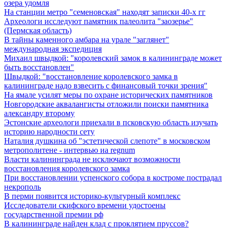
озера удомля
На станции метро "семеновская" находят записки 40-х гг
Археологи исследуют памятник палеолита "заозерье"
(Пермская область)
В тайны каменного амбара на урале "заглянет"
международная экспедиция
Михаил швыдкой: "королевский замок в калининграде может
быть восстановлен"
Швыдкой: "восстановление королевского замка в
калининграде надо взвесить с финансовый точки зрения"
На ямале усилят меры по охране исторических памятников
Новгородские аквалангисты отложили поиски памятника
александру второму
Эстонские археологи приехали в псковскую область изучать
историю народности сету
Наталия душкина об "эстетической слепоте" в московском
метрополитене - интервью иа regnum
Власти калининграда не исключают возможности
восстановления королевского замка
При восстановлении успенского собора в костроме пострадал
некрополь
В перми появится историко-культурный комплекс
Исследователи скифского времени удостоены
государственной премии рф
В калининграде найден клад с проклятием пруссов?