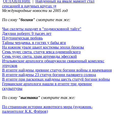
ОГЛАВЛЕНИЕ
|
Найденный на ямале мамонт стал
сенсацией в научных кругах ⇒
Международные новости за 2005 год
По слову
"богиня"
смотрите так же:
Чьи скелеты находят в "подмосковной тайге"
Джулии робертс 9 тысяч лет
Плутоническая любовь
Тайны чердачка. в гостях у бабы яги
На южном урале шьют костюмы эпохи бронзы
Семь чудес света. статуя зевса одимпийского
Семь чудес света. храм артемиды эфесской
Итальянские археологи обнаружили священный комплекс
этрусков
В египте найдены древние статуи богини войны и врачевания
В египте найдены 23 статуи богини палящего солнца
В египте при раскопках найдены шесть статуй богини войны
Германские археологи нашли в египте три древние
скульптуры
По слову
"выставка"
смотрите так же:
По страницам истории животного мира (художник-
палеонтолог К.К. Флёров)