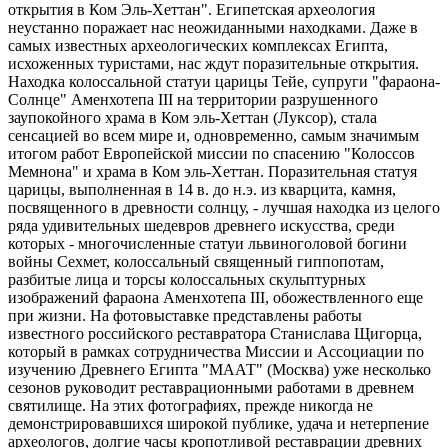
открытия в Ком Эль-Хеттан". Египетская археология
неустанно поражает нас неожиданными находками. Даже в
самых известных археологических комплексах Египта,
исхоженных туристами, нас ждут поразительные открытия.
Находка колоссальной статуи царицы Тейе, супруги "фараона-
Солнце" Аменхотепа III на территории разрушенного
заупокойного храма в Ком эль-Хеттан (Луксор), стала
сенсацией во всем мире и, одновременно, самым значимым
итогом работ Европейской миссии по спасению "Колоссов
Мемнона" и храма в Ком эль-Хеттан. Поразительная статуя
царицы, выполненная в 14 в. до н.э. из кварцита, камня,
посвященного в древности солнцу, - лучшая находка из целого
ряда удивительных шедевров древнего искусства, среди
которых - многочисленные статуи львиноголовой богини
войны Сехмет, колоссальный священный гиппопотам,
разбитые лица и торсы колоссальных скульптурных
изображений фараона Аменхотепа III, обожествленного еще
при жизни. На фотовыставке представлены работы
известного российского реставратора Станислава Щигорца,
который в рамках сотрудничества Миссии и Ассоциации по
изучению Древнего Египта "МААТ" (Москва) уже несколько
сезонов руководит реставрационными работами в древнем
святилище. На этих фотографиях, прежде никогда не
демонстрировавшихся широкой публике, удача и нетерпение
археологов, долгие часы кропотливой реставрации древних