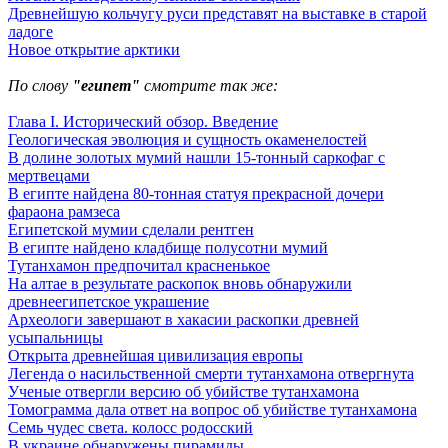
Древнейшую кольчугу руси представят на выставке в старой
ладоге
Новое открытие арктики
По слову
"египет"
смотрите так же:
Глава I. Исторический обзор. Введение
Геологическая эволюция и сущность окаменелостей
В долине золотых мумий нашли 15-тонный саркофаг с
мертвецами
В египте найдена 80-тонная статуя прекрасной дочери
фараона рамзеса
Египетской мумии сделали рентген
В египте найдено кладбище полусотни мумий
Тутанхамон предпочитал красненькое
На алтае в результате раскопок вновь обнаружили
древнеегипетское украшение
Археологи завершают в хакасии раскопки древней
усыпальницы
Открыта древнейшая цивилизация европы
Легенда о насильственной смерти тутанхамона отвергнута
Ученые отвергли версию об убийстве тутанхамона
Томограмма дала ответ на вопрос об убийстве тутанхамона
Семь чудес света. колосс родосский
В украине обнаружены пирамиды