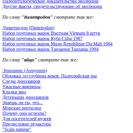
Палеонтологические доказательства эволюции
Другие факты, свидетельствующие об эволюции
По слову
"диметродон"
смотрите так же:
Диметродон (Dimetrodon)
Набор почтовых марок Въетнам Vietnam 8 штук
Набор почтовых марок Куба Cuba 1987
Набор почтовых марок Мали Republique Du Mali 1984
Набор почтовых марок Танзания Tanzania 1994
По слову
"яйцо"
смотрите так же:
Эпиорнис (Aepyornis)
Обложка. из глубины веков. Палеозойская эра
Следы динозавров
Ужасные ящерицы
Кладки яиц
Детеныши динозавров
Знаешь ли ты, что...
Морские рептилии
Почему они исчезли?
Для посетителей музеев
Предисловие редактора
"Scala naturae"