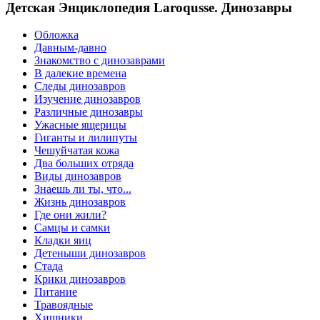
Детская Энциклопедия Laroqusse. Динозавры
Обложка
Давным-давно
Знакомство с динозаврами
В далекие времена
Следы динозавров
Изучение динозавров
Различные динозавры
Ужасные ящерицы
Гиганты и лилипуты
Чешуйчатая кожа
Два больших отряда
Виды динозавров
Знаешь ли ты, что...
Жизнь динозавров
Где они жили?
Самцы и самки
Кладки яиц
Детеныши динозавров
Стада
Крики динозавров
Питание
Травоядные
Хищники