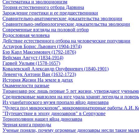
Систематика и эволюционизм
Теория естественного отбора Дарвина
Зарождение генетики и ее предшественники
Сравнительно-анатомические доказательства эволюции
Сравнительно-эмбриологические доказательства эволюции
Современные взгляды на половой отбор
Родословная человека
Действие естественного отбора на человеческие популяции
Астауров Борис Львович (1904-1974)
Бэр Карл Максимович (1792-1876)
Вейсман Август (1834-1914)
Гарвей Уильям (1578-1657)
Ковалевский Александр Онуфриевич (1840-1901)
Левенгук Антони Ван (1632-1723)
История Жизни На земле в датах
Окаменелости разные
Тиранозавр рос лишь первые 5 лет жизни, утверждают ученым
Средневековые мавзолеи на юге урала хранят легенды и поверь
Из уланбаторского музея пропало яйцо динозавра
"Чудеса под микроскопом". микроминиатюрные работы А.И. К
"Путешествие в эпоху динозавров" в Серпухове
Тернополянин нашел яйца динозавра
Черная книга природы
Ученые поняли, почему огромные динозавры несли такие мале