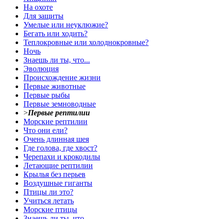
На охоте
Для защиты
Умелые или неуклюжие?
Бегать или ходить?
Теплокровные или холоднокровные?
Ночь
Знаешь ли ты, что...
Эволюция
Происхождение жизни
Первые животные
Первые рыбы
Первые земноводные
>
Первые рептилии
Морские рептилии
Что они ели?
Очень длинная шея
Где голова, где хвост?
Черепахи и крокодилы
Летающие рептилии
Крылья без перьев
Воздушные гиганты
Птицы ли это?
Учиться летать
Морские птицы
Знаешь ли ты, что...