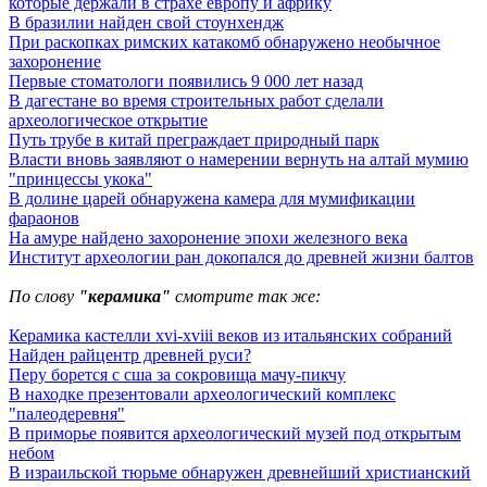
которые держали в страхе европу и африку
В бразилии найден свой стоунхендж
При раскопках римских катакомб обнаружено необычное
захоронение
Первые стоматологи появились 9 000 лет назад
В дагестане во время строительных работ сделали
археологическое открытие
Путь трубе в китай преграждает природный парк
Власти вновь заявляют о намерении вернуть на алтай мумию
"принцессы укока"
В долине царей обнаружена камера для мумификации
фараонов
На амуре найдено захоронение эпохи железного века
Институт археологии ран докопался до древней жизни балтов
По слову
"керамика"
смотрите так же:
Керамика кастелли xvi-xviii веков из итальянских собраний
Найден райцентр древней руси?
Перу борется с сша за сокровища мачу-пикчу
В находке презентовали археологический комплекс
"палеодеревня"
В приморье появится археологический музей под открытым
небом
В израильской тюрьме обнаружен древнейший христианский