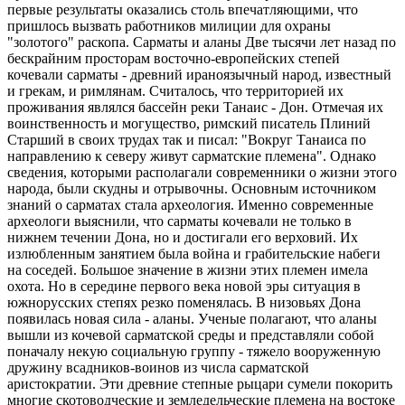
первые результаты оказались столь впечатляющими, что
пришлось вызвать работников милиции для охраны
"золотого" раскопа. Сарматы и аланы Две тысячи лет назад по
бескрайним просторам восточно-европейских степей
кочевали сарматы - древний ираноязычный народ, известный
и грекам, и римлянам. Считалось, что территорией их
проживания являлся бассейн реки Танаис - Дон. Отмечая их
воинственность и могущество, римский писатель Плиний
Старший в своих трудах так и писал: "Вокруг Танаиса по
направлению к северу живут сарматские племена". Однако
сведения, которыми располагали современники о жизни этого
народа, были скудны и отрывочны. Основным источником
знаний о сарматах стала археология. Именно современные
археологи выяснили, что сарматы кочевали не только в
нижнем течении Дона, но и достигали его верховий. Их
излюбленным занятием была война и грабительские набеги
на соседей. Большое значение в жизни этих племен имела
охота. Но в середине первого века новой эры ситуация в
южнорусских степях резко поменялась. В низовьях Дона
появилась новая сила - аланы. Ученые полагают, что аланы
вышли из кочевой сарматской среды и представляли собой
поначалу некую социальную группу - тяжело вооруженную
дружину всадников-воинов из числа сарматской
аристократии. Эти древние степные рыцари сумели покорить
многие скотоводческие и земледельческие племена на востоке