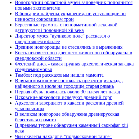
Вологодский областной музей-заповедник пополнится
новыми экспонатами
В болгарии найдены украшения, не уступающие по
ценности сокровищам трои
Берестяные грамоты с ненормативной лексикой
датируются i половиной xii века
Директор музея "куликово поле" рассказал о
предстоящем юбилее
Древние новгородцы не стеснялись в выражениях
Кость неизвестного древнего животного обнаружена в
свердловской области
Фестский диск - самая трудная археологическая загадка
средиземноморья
Тамбов: под рассказовым нашли мамонта
В рязанском кремле состоялась презентация клада,
найденного в июле на городище старая рязань
Первая обувь появилась около 30 тысяч лет назад
Псковские археологи иследуют древний торг
Археологи завершают в хакасии раскопки древней
усыпальницы
В великом новгороде обнаружена древнерусская
берестяная грамота
В древнем турове обнаружен каменный саркофаг xiii
века
Чьи скелеты находят в "подмосковной тайге"