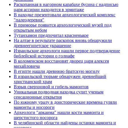
Раскопанная в нагорном карабахе бусина с надписью
царя ассирии находится в эрмитаже
В находке презентовали археологический комплекс
"палеодеревня"
В приморье появится археологический музей под
открытым небом
Тутанхамон предпочитал красненькое
На алтае в результате раскопок вновь обнаружили
древнеегипетское украшение
Израильские археологи нашли первое подтверждение
библейской истории о голиафе
В коломенском восстановят дворец царя алексея
михайловича
В египте нашли древнюю братскую могилу
В израильской тюрьме обнаружен древнейший
христианский храм
Взрыв сверхновой и гибель мамонтов
Уникальная подводная находка сулит ученым
сенсационные открытия
По южному уралу в доисторические времена гуляли
мамонты и носороги
Археологи "аркаима" нашли кости мамонта и
шерстистого носорога
В челябинской области найдены останки мамонта и
носорога