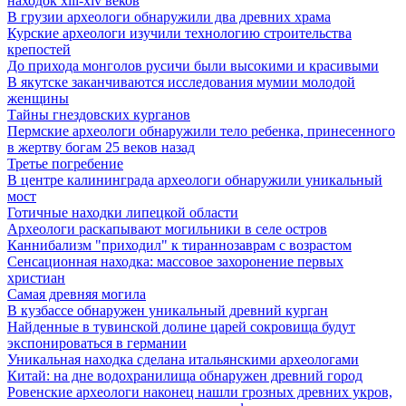
находок xiii-xiv веков
В грузии археологи обнаружили два древних храма
Курские археологи изучили технологию строительства
крепостей
До прихода монголов русичи были высокими и красивыми
В якутске заканчиваются исследования мумии молодой
женщины
Тайны гнездовских курганов
Пермские археологи обнаружили тело ребенка, принесенного
в жертву богам 25 веков назад
Третье погребение
В центре калининграда археологи обнаружили уникальный
мост
Готичные находки липецкой области
Археологи раскапывают могильники в селе остров
Каннибализм "приходил" к тираннозаврам с возрастом
Сенсационная находка: массовое захоронение первых
христиан
Самая древняя могила
В кузбассе обнаружен уникальный древний курган
Найденные в тувинской долине царей сокровища будут
экспонироваться в германии
Уникальная находка сделана итальянскими археологами
Китай: на дне водохранилища обнаружен древний город
Ровенские археологи наконец нашли грозных древних укров,