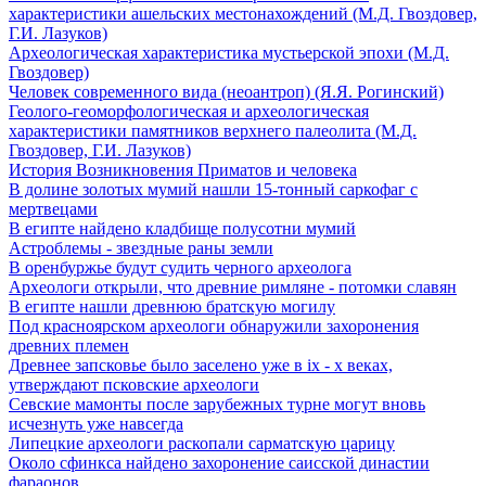
характеристики ашельских местонахождений (М.Д. Гвоздовер,
Г.И. Лазуков)
Археологическая характеристика мустьерской эпохи (М.Д.
Гвоздовер)
Человек современного вида (неоантроп) (Я.Я. Рогинский)
Геолого-геоморфологическая и археологическая
характеристики памятников верхнего палеолита (М.Д.
Гвоздовер, Г.И. Лазуков)
История Возникновения Приматов и человека
В долине золотых мумий нашли 15-тонный саркофаг с
мертвецами
В египте найдено кладбище полусотни мумий
Астроблемы - звездные раны земли
В оренбуржье будут судить черного археолога
Археологи открыли, что древние римляне - потомки славян
В египте нашли древнюю братскую могилу
Под красноярском археологи обнаружили захоронения
древних племен
Древнее запсковье было заселено уже в ix - x веках,
утверждают псковские археологи
Севские мамонты после зарубежных турне могут вновь
исчезнуть уже навсегда
Липецкие археологи раскопали сарматскую царицу
Около сфинкса найдено захоронение саисской династии
фараонов