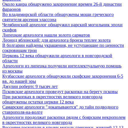
Около каира обнаружено захоронение времен 26-й династии
фараонов
Во владимирской области обнаружены мощи греческого
святителя арсения элассона
Челябинский археолог обнаружил царский могильник эпохи
скифов
Липецкие археологи нашли золото сарматов
Леонид яблонский: для археолога бронза теплее золота
В болгарии найдены украшения, не уступающие по ценности
сокровищам трои
Церковь 12 века обнаружили археологи в новгородской
области
Археологи из липецка получили интеллектуальную помощь
из москвы
Кузбасские археологи обнаружили скифские захоронения 6-5
вв. до нашей эры
Джулии робертс 9 тысяч лет
Псковские археологи проведут раскопки на берегу псковы
При раскопках в окрестностях великого новгорода
обнаружены остатки церкви 12 века
Самарские археологи "докапываются" до тайн подводного
ставрополя-на-волге
Археологи продолжат раскопки рядом с боярским некрополем
в окрестностях великого новгорода
Россияне раскопали в крыму могилу гречанки, жившей 12-13