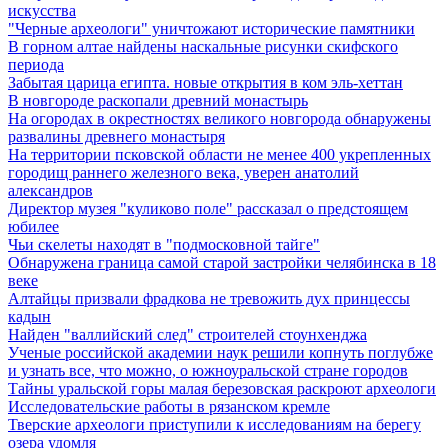
искусства
"Черные археологи" уничтожают исторические памятники
В горном алтае найдены наскальные рисунки скифского
периода
Забытая царица египта. новые открытия в ком эль-хеттан
В новгороде раскопали древний монастырь
На огородах в окрестностях великого новгорода обнаружены
развалины древнего монастыря
На территории псковской области не менее 400 укрепленных
городищ раннего железного века, уверен анатолий
александров
Директор музея "куликово поле" рассказал о предстоящем
юбилее
Чьи скелеты находят в "подмосковной тайге"
Обнаружена граница самой старой застройки челябинска в 18
веке
Алтайцы призвали фрадкова не тревожить дух принцессы
кадын
Найден "валлийский след" строителей стоунхенджа
Ученые российской академии наук решили копнуть поглубже
и узнать все, что можно, о южноуральской стране городов
Тайны уральской горы малая березовская раскроют археологи
Исследовательские работы в рязанском кремле
Тверские археологи приступили к исследованиям на берегу
озера удомля