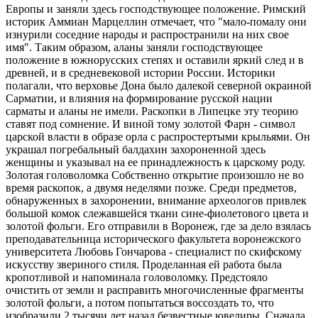
Европы и заняли здесь господствующее положение. Римский
историк Аммиан Марцеллин отмечает, что "мало-помалу они
изнурили соседние народы и распространили на них свое
имя". Таким образом, аланы заняли господствующее
положение в южнорусских степях и оставили яркий след и в
древней, и в средневековой истории России. Историки
полагали, что верховье Дона было далекой северной окраиной
Сарматии, и влияния на формирование русской нации
сарматы и аланы не имели. Раскопки в Липецке эту теорию
ставят под сомнение. И виной тому золотой Фарн - символ
царской власти в образе орла с распростертыми крыльями. Он
украшал погребальный балдахин захороненной здесь
женщины и указывал на ее принадлежность к царскому роду.
Золотая головоломка Собственно открытие произошло не во
время раскопок, а двумя неделями позже. Среди предметов,
обнаруженных в захоронении, внимание археологов привлек
большой комок слежавшейся ткани сине-фиолетового цвета и
золотой фольги. Его отправили в Воронеж, где за дело взялась
преподавательница исторического факультета воронежского
университета Любовь Гончарова - специалист по скифскому
искусству звериного стиля. Проделанная ей работа была
кропотливой и напоминала головоломку. Предстояло
очистить от земли и расправить многочисленные фрагменты
золотой фольги, а потом попытаться воссоздать то, что
изобразили 2 тысячи лет назад безвестные ювелиры. Сначала