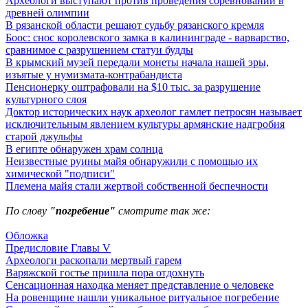
Археологи выступают против проведения соревнований в
древней олимпии
В рязанской области решают судьбу рязанского кремля
Боос: снос королевского замка в калининграде - варварство,
сравнимое с разрушением статуи будды
В крымский музей передали монеты начала нашей эры,
изъятые у нумизмата-контрабандиста
Пенсионерку оштрафовали на $10 тыс. за разрушение
культурного слоя
Доктор исторических наук археолог гамлет петросян называет
исключительным явлением культуры армянские надгробия
старой джульфы
В египте обнаружен храм солнца
Неизвестные руины майя обнаружили с помощью их
химической "подписи"
Племена майя стали жертвой собственной беспечности
По слову
"погребение"
смотрите так же:
Обложка
Предисловие Главы V
Археологи раскопали мертвый гарем
Варяжской гостье пришла пора отдохнуть
Сенсационная находка меняет представление о человеке
На ровенщине нашли уникальное ритуальное погребение