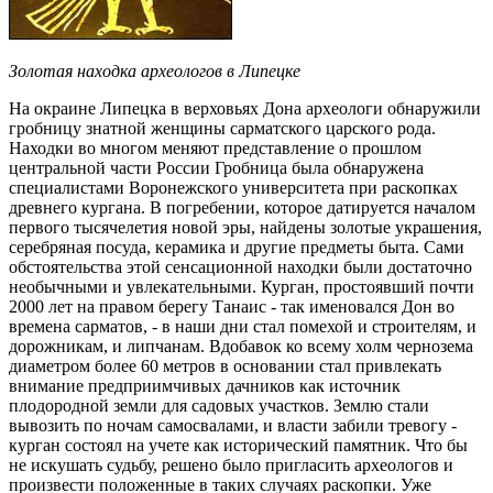
Золотая находка археологов в Липецке
На окраине Липецка в верховьях Дона археологи обнаружили
гробницу знатной женщины сарматского царского рода.
Находки во многом меняют представление о прошлом
центральной части России Гробница была обнаружена
специалистами Воронежского университета при раскопках
древнего кургана. В погребении, которое датируется началом
первого тысячелетия новой эры, найдены золотые украшения,
серебряная посуда, керамика и другие предметы быта. Сами
обстоятельства этой сенсационной находки были достаточно
необычными и увлекательными. Курган, простоявший почти
2000 лет на правом берегу Танаис - так именовался Дон во
времена сарматов, - в наши дни стал помехой и строителям, и
дорожникам, и липчанам. Вдобавок ко всему холм чернозема
диаметром более 60 метров в основании стал привлекать
внимание предприимчивых дачников как источник
плодородной земли для садовых участков. Землю стали
вывозить по ночам самосвалами, и власти забили тревогу -
курган состоял на учете как исторический памятник. Что бы
не искушать судьбу, решено было пригласить археологов и
произвести положенные в таких случаях раскопки. Уже