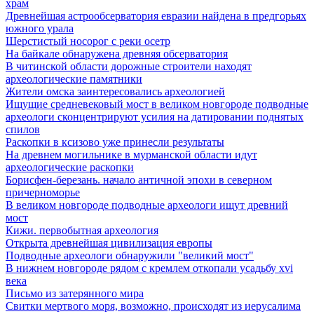
храм
Древнейшая астрообсерватория евразии найдена в предгорьях
южного урала
Шерстистый носорог с реки осетр
На байкале обнаружена древняя обсерватория
В читинской области дорожные строители находят
археологические памятники
Жители омска заинтересовались археологией
Ищущие средневековый мост в великом новгороде подводные
археологи сконцентрируют усилия на датировании поднятых
спилов
Раскопки в ксизово уже принесли результаты
На древнем могильнике в мурманской области идут
археологические раскопки
Борисфен-березань. начало античной эпохи в северном
причерноморье
В великом новгороде подводные археологи ищут древний
мост
Кижи. первобытная археология
Открыта древнейшая цивилизация европы
Подводные археологи обнаружили "великий мост"
В нижнем новгороде рядом с кремлем откопали усадьбу xvi
века
Письмо из затерянного мира
Свитки мертвого моря, возможно, происходят из иерусалима