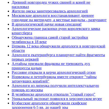
Древний новгородец чужих свиней и коней не
насиловал
Жители омска заинтересовались археологией
Московские археологи восстанавливают древнее
городище на митридате, а местные вандалы - разрушают
В археологической науке новая сенсация!
Археологические раскопки руин королевского замка
кенигсберга
Обнаружена граница самой старой застройки
челябинска в 18 веке
Церковь 12 века обнаружили археологи в новгородской
области
Археологи екатеринбурга планируют найти фрагменты
первых церквей
Алтайцы призвали фрадкова не тревожить дух
принцессы кадын
Россияне открыли в керчи археологический сезон
Норвежцы и петербуржцы вместе откроют "тайны
затонувших кораблей"
Археологи из липецка получили интеллектуальную
помощь из москвы
В челябинске археологи откопали "старый город"
Уникальный экспонат появился в херсонесском музее
Кузбасские археологи обнаружили скифские
захоронения 6-5 вв. до нашей эры