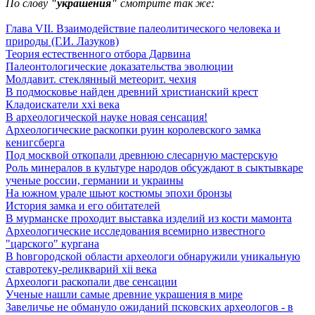
По слову
"украшения"
смотрите так же:
Глава VII. Взаимодействие палеолитического человека и
природы (Г.И. Лазуков)
Теория естественного отбора Дарвина
Палеонтологические доказательства эволюции
Молдавит. стеклянный метеорит. чехия
В подмосковье найден древний христианский крест
Кладоискатели xxi века
В археологической науке новая сенсация!
Археологические раскопки руин королевского замка
кенигсберга
Под москвой откопали древнюю слесарную мастерскую
Роль минералов в культуре народов обсуждают в сыктывкаре
ученые россии, германии и украины
На южном урале шьют костюмы эпохи бронзы
История замка и его обитателей
В мурманске проходит выставка изделий из кости мамонта
Археологические исследования всемирно известного
"царского" кургана
В hовгородской области археологи обнаружили уникальную
ставротеку-реликварий xii века
Археологи раскопали две сенсации
Ученые нашли самые древние украшения в мире
Завеличье не обмануло ожиданий псковских археологов - в