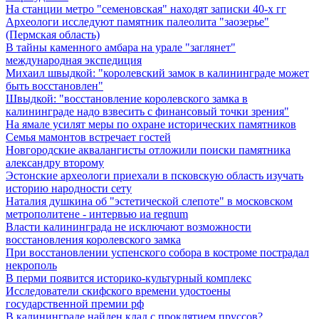
На станции метро "семеновская" находят записки 40-х гг
Археологи исследуют памятник палеолита "заозерье"
(Пермская область)
В тайны каменного амбара на урале "заглянет"
международная экспедиция
Михаил швыдкой: "королевский замок в калининграде может
быть восстановлен"
Швыдкой: "восстановление королевского замка в
калининграде надо взвесить с финансовый точки зрения"
На ямале усилят меры по охране исторических памятников
Семья мамонтов встречает гостей
Новгородские аквалангисты отложили поиски памятника
александру второму
Эстонские археологи приехали в псковскую область изучать
историю народности сету
Наталия душкина об "эстетической слепоте" в московском
метрополитене - интервью иа regnum
Власти калининграда не исключают возможности
восстановления королевского замка
При восстановлении успенского собора в костроме пострадал
некрополь
В перми появится историко-культурный комплекс
Исследователи скифского времени удостоены
государственной премии рф
В калининграде найден клад с проклятием пруссов?