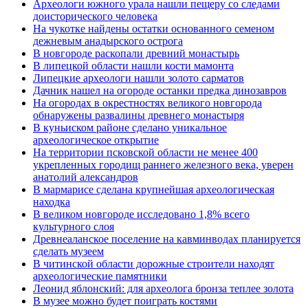
Археологи южного урала нашли пещеру со следами
доисторического человека
На чукотке найдены остатки основанного семеном
дежневым анадырского острога
В новгороде раскопали древний монастырь
В липецкой области нашли кости мамонта
Липецкие археологи нашли золото сарматов
Дачник нашел на огороде останки предка динозавров
На огородах в окрестностях великого новгорода
обнаружены развалины древнего монастыря
В куньиском районе сделано уникальное
археологическое открытие
На территории псковской области не менее 400
укрепленных городищ раннего железного века, уверен
анатолий александров
В мармарисе сделана крупнейшая археологическая
находка
В великом новгороде исследовано 1,8% всего
культурного слоя
Древнеаланское поселение на кавминводах планируется
сделать музеем
В читинской области дорожные строители находят
археологические памятники
Леонид яблонский: для археолога бронза теплее золота
В музее можно будет поиграть костями