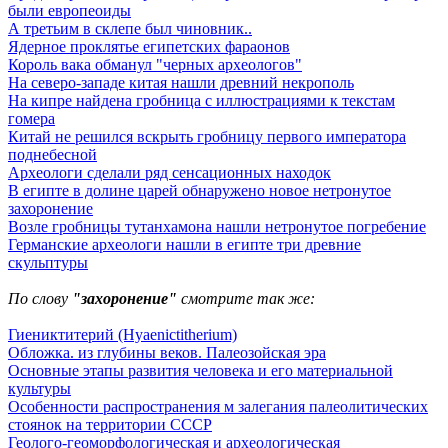
были европеоиды
А третьим в склепе был чиновник..
Ядерное проклятье египетских фараонов
Король вака обманул "черных археологов"
На северо-западе китая нашли древний некрополь
На кипре найдена гробница с иллюстрациями к текстам
гомера
Китай не решился вскрыть гробницу первого императора
поднебесной
Археологи сделали ряд сенсационных находок
В египте в долине царей обнаружено новое нетронутое
захоронение
Возле гробницы тутанхамона нашли нетронутое погребение
Германские археологи нашли в египте три древние
скульптуры
По слову
"захоронение"
смотрите так же:
Гиениктитерий (Hyaenictitherium)
Обложка. из глубины веков. Палеозойская эра
Основные этапы развития человека и его материальной
культуры
Особенности распространения м залегания палеолитических
стоянок на территории СССР
Геолого-геоморфологическая и археологическая