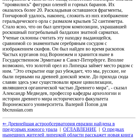
"проявились" фигурки оленей и горных баранов. Их
оказалось более 20. Раскладывая оставшиеся фрагменты,
Гончаровой удалось, наконец, сложить из них изображение
геральдического орла с размахом крыльев 52 сантиметра.
Стало ясно, что он был центром композиции, украшавшей
роскошный погребальный балдахин знатной сарматки.
Ученые склонны считать эту находку выдающейся,
сравнимой со знаменитым серебряным сосудом с
изображением скифов. Он был найден во время раскопок
Частых курганов под Воронежем и хранится ныне в
Государственном Эрмитаже в Санкт-Петербурге. Вполне
возможно, что золотой орел из Липецка займет место рядом с
ним. "Это открытие еще раз убеждает, что мы, русские, не
были первыми на древней донской земле. До прихода сюда
славян здесь уже существовали яркие цивилизации,
являвшиеся органической частью Древнего мира", - сказал
Александр Медведев, профессор кафедры археологии и
истории древнего мира исторического факультета
Воронежского университета. Валерий Попов для
bbcrussian.com
⇐ Древнейшая астрообсерватория евразии найдена в
предгорьях южного урала
|
ОГЛАВЛЕНИЕ
|
О предках
нынешних жителей липецкой области расскажет новая книга