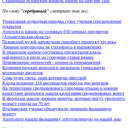
Старинный испанский корабль нашли на базе вмс сша
По слову
"серебряный"
смотрите так же:
Уникальная подводная находка сулит ученым сенсационные
открытия
Археологи нашли на соловках 650 ценных предметов
(Архангельская область)
Псковский музей-заповедник приобрел привеску xix века
Древние новгородцы не стеснялись в выражениях
В рязанском кремле состоялась презентация клада,
найденного в июле на городище старая рязань
Перемещение ценностей - ценность перемещения
Калининградские археологи раскопали уникальную
коллекцию амулетов
Семь чудес света. храм артемиды эфесской
Клады испании: 116 миллиардов евро на дне морском
На территории средневекового городища отырар в южном
казахстане археологи нашли килограмм средневековых монет
В феодосии нашли древние монеты, которые могут увеличить
возраст города на 70 лет
Итальянские ученые обнаружили древнюю фальшивую
монету
Археологи нашли фальшивку, изготовленную до нашей эры