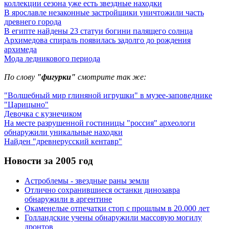
коллекции сезона уже есть звездные находки
В ярославле незаконные застройщики уничтожили часть
древнего города
В египте найдены 23 статуи богини палящего солнца
Архимедова спираль появилась задолго до рождения
архимеда
Мода ледникового периода
По слову
"фигурки"
смотрите так же:
"Волшебный мир глиняной игрушки" в музее-заповеднике
"Царицыно"
Девочка с кузнечиком
На месте разрушенной гостиницы "россия" археологи
обнаружили уникальные находки
Найден "древнерусский кентавр"
Новости за 2005 год
Астроблемы - звездные раны земли
Отлично сохранившиеся останки динозавра
обнаружили в аргентине
Окаменелые отпечатки стоп с прошлым в 20.000 лет
Голландские учены обнаружили массовую могилу
дронтов