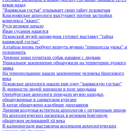
веков назад
"Варяжская гостья" открывает свою тайну псковичам
Красноярские археологи выступают против застройки
комплекса "квант"
Руси великое начало
Иван сусанин нашелся
Псковский музей-заповедник готовит выставку "тайна
варяжской гостьи"
Алтайцы вновь требуют вернуть мумию "принцессы укока" и
похоронить
Древние инки почитали собак наравне с людьми
Уникальное захоронение обнаружили на территории луцкого
замка
На тернопольщине нашли захоронение человека бронзового
века
Псковские археологи нашли еще одну "варяжскую гостью"
В дневности людей хоронили в позе зародыша
Оренбургские археологи передали музею находки,
обнаруженные в сарматском кургане
В китае обнаружено кладбище динозавров
Древняя колдунья встретила археологов с опущенным лицом
Hа археологических раскопках в великом hовгороде
обнаружен реликварий xii века
В калининграде выставлена коллекция археологических