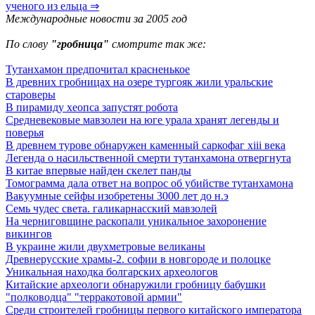
ученого из ельца ⇒
Международные новости за 2005 год
По слову
"гробница"
смотрите так же:
Тутанхамон предпочитал красненькое
В древних гробницах на озере тургояк жили уральские
староверы
В пирамиду хеопса запустят робота
Средневековые мавзолеи на юге урала хранят легенды и
поверья
В древнем турове обнаружен каменный саркофаг xiii века
Легенда о насильственной смерти тутанхамона отвергнута
В китае впервые найден скелет панды
Томограмма дала ответ на вопрос об убийстве тутанхамона
Вакуумные сейфы изобретены 3000 лет до н.э
Семь чудес света. галикарнасский мавзолей
На черниговщине раскопали уникальное захоронение
викингов
В украине жили двухметровые великаны
Древнерусские храмы-2. софии в новгороде и полоцке
Уникальная находка болгарских археологов
Китайские археологи обнаружили гробницу бабушки
"полководца" "терракотовой армии"
Среди строителей гробницы первого китайского императора