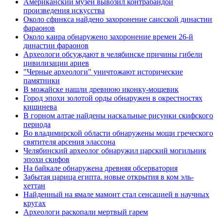
Американский музей вывозил контрабандой
произведения искусства
Около сфинкса найдено захоронение саисской династии
фараонов
Около каира обнаружено захоронение времен 26-й
династии фараонов
Археологи обсуждают в челябинске причины гибели
цивилизации ариев
"Черные археологи" уничтожают исторические
памятники
В можайске нашли древнюю иконку-мощевик
Город эпохи золотой орды обнаружен в окрестностях
кишинева
В горном алтае найдены наскальные рисунки скифского
периода
Во владимирской области обнаружены мощи греческого
святителя арсения элассона
Челябинский археолог обнаружил царский могильник
эпохи скифов
На байкале обнаружена древняя обсерватория
Забытая царица египта. новые открытия в ком эль-
хеттан
Найденный на ямале мамонт стал сенсацией в научных
кругах
Археологи раскопали мертвый гарем