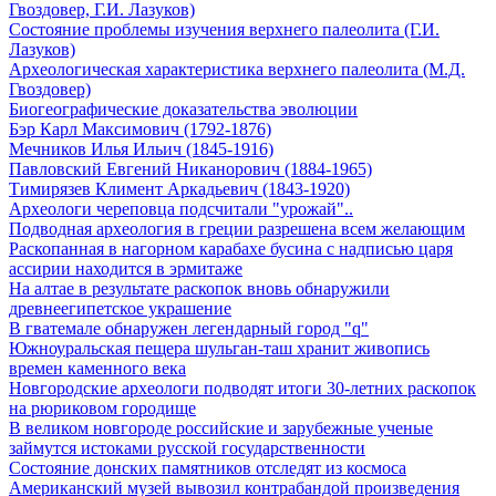
Гвоздовер, Г.И. Лазуков)
Состояние проблемы изучения верхнего палеолита (Г.И.
Лазуков)
Археологическая характеристика верхнего палеолита (М.Д.
Гвоздовер)
Биогеографические доказательства эволюции
Бэр Карл Максимович (1792-1876)
Мечников Илья Ильич (1845-1916)
Павловский Евгений Никанорович (1884-1965)
Тимирязев Климент Аркадьевич (1843-1920)
Археологи череповца подсчитали "урожай"..
Подводная археология в греции разрешена всем желающим
Раскопанная в нагорном карабахе бусина с надписью царя
ассирии находится в эрмитаже
На алтае в результате раскопок вновь обнаружили
древнеегипетское украшение
В гватемале обнаружен легендарный город "q"
Южноуральская пещера шульган-таш хранит живопись
времен каменного века
Новгородские археологи подводят итоги 30-летних раскопок
на рюриковом городище
В великом новгороде российские и зарубежные ученые
займутся истоками русской государственности
Состояние донских памятников отследят из космоса
Американский музей вывозил контрабандой произведения