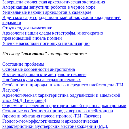
Завершена смоленская археологическая экспедиция
Американцы запустили роботов в черное море
Уникальные находки археологов в салехарде
В детском саду города чианг май обнаружили клад древней
керамики
Стоунхендж-на-амазонке
Археологи нашли следы катастрофы, многократно
превзошедшей гибель помпеи
Ученые раскопали погибшую цивилизацию
По слову
"памятник"
смотрите так же:
Состояние проблемы
Основные особенности антропогена
Восточноафриканские австралопитековые
Проблема культуры австралопитековых
Особенности природы нижнего и среднего плейстоцена (Г.И.
Лазуков)
Археологическая характеристика олдувайской и ашельской
эпох (М.Д. Гвоздовер)
О времени заселения территории нашей страны архантропами
Основные особенности природы верхнего плейстоцена
(времени обитания палеоантропов) (Г.И. Лазуков)
Геолого-геоморфологическая и археологическая
характеристики мустьерских местонахождений (М.Д.