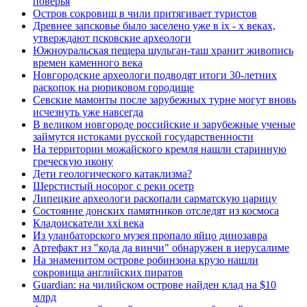
поверья
Остров сокровищ в чили притягивает туристов
Древнее запсковье было заселено уже в ix - x веках,
утверждают псковские археологи
Южноуральская пещера шульган-таш хранит живопись
времен каменного века
Новгородские археологи подводят итоги 30-летних
раскопок на рюриковом городище
Севские мамонты после зарубежных турне могут вновь
исчезнуть уже навсегда
В великом новгороде российские и зарубежные ученые
займутся истоками русской государственности
На территории можайского кремля нашли старинную
греческую икону
Дети геологического катаклизма?
Шерстистый носорог с реки осетр
Липецкие археологи раскопали сарматскую царицу
Состояние донских памятников отследят из космоса
Кладоискатели xxi века
Из уланбаторского музея пропало яйцо динозавра
Артефакт из "кода да винчи" обнаружен в иерусалиме
На знаменитом острове робинзона крузо нашли
сокровища английских пиратов
Guardian: на чилийском острове найден клад на $10
млрд