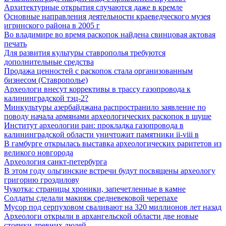
Архитектурные открытия случаются даже в кремле
Основные направления деятельности краеведческого музея
игринского района в 2005 г
Во владимире во время раскопок найдена свинцовая актовая
печать
Для развития культуры ставрополья требуются
дополнительные средства
Продажа ценностей с раскопок стала организованным
бизнесом (Ставрополье)
Археологи внесут коррективы в трассу газопровода к
калининградской тэц-2?
Минкультуры азеpбайджана распространило заявление по
поводу начала аpмянами археологических раскопок в шуше
Институт археологии ран: прокладка газопровода в
калининградской области уничтожит памятники ii-viii в
В гамбурге открылась выставка археологических раритетов из
великого новгорода
Археология санкт-петербурга
В этом году ольгинские встречи будут посвящены археологу
григорию гроздилову
Чукотка: страницы хроники, запечетленные в камне
Солдаты сделали макияж средневековой черепахе
Мусор под cерпуховом сваливают на 320 миллионов лет назад
Археологи открыли в архангельской области две новые
стоянки древних людей