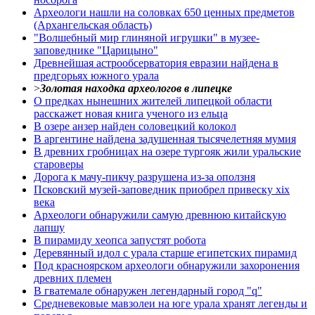
Археологи нашли на соловках 650 ценных предметов
(Архангельская область)
"Волшебный мир глиняной игрушки" в музее-
заповеднике "Царицыно"
Древнейшая астрообсерватория евразии найдена в
предгорьях южного урала
>
Золотая находка археологов в липецке
О предках нынешних жителей липецкой области
расскажет новая книга ученого из ельца
В озере анзер найден соловецкий колокол
В аргентине найдена задушенная тысячелетняя мумия
В древних гробницах на озере тургояк жили уральские
староверы
Дорога к мачу-пикчу разрушена из-за оползня
Псковский музей-заповедник приобрел привеску xix
века
Археологи обнаружили самую древнюю китайскую
лапшу
В пирамиду хеопса запустят робота
Деревянный идол с урала старше египетских пирамид
Под красноярском археологи обнаружили захоронения
древних племен
В гватемале обнаружен легендарный город "q"
Средневековые мавзолеи на юге урала хранят легенды и