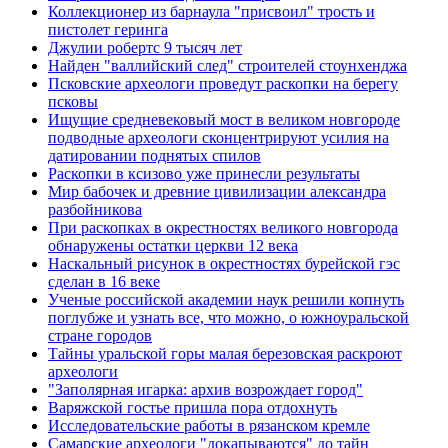
Коллекционер из барнаула "присвоил" трость и
пистолет геринга
Джулии робертс 9 тысяч лет
Найден "валлийский след" строителей стоунхенджа
Псковские археологи проведут раскопки на берегу
псковы
Ищущие средневековый мост в великом новгороде
подводные археологи сконцентрируют усилия на
датировании поднятых спилов
Раскопки в ксизово уже принесли результаты
Мир бабочек и древние цивилизации александра
разбойникова
При раскопках в окрестностях великого новгорода
обнаружены остатки церкви 12 века
Наскальный рисунок в окрестностях бурейской гэс
сделан в 16 веке
Ученые российской академии наук решили копнуть
поглубже и узнать все, что можно, о южноуральской
стране городов
Тайны уральской горы малая березовская раскроют
археологи
"Заполярная игарка: архив возрождает город"
Варяжской гостье пришла пора отдохнуть
Исследовательские работы в рязанском кремле
Самарские археологи "докапываются" до тайн