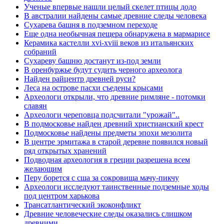
Ученые впервые нашли целый скелет птицы додо
В австралии найдены самые древние следы человека
Сухарева башня в подземном переходе
Еще одна необычная пещера обнаружена в мармарисе
Керамика кастелли xvi-xviii веков из итальянских
собраний
Сухареву башню достанут из-под земли
В оренбуржье будут судить черного археолога
Найден райцентр древней руси?
Леса на острове пасхи съедены крысами
Археологи открыли, что древние римляне - потомки
славян
Археологи череповца подсчитали "урожай"..
В подмосковье найден древний христианский крест
Подмосковье найдены предметы эпохи мезолита
В центре эрмитажа в старой деревне появился новый
ряд открытых хранений
Подводная археология в греции разрешена всем
желающим
Перу борется с сша за сокровища мачу-пикчу
Археологи исследуют таинственные подземные ходы
под центром харькова
Трансатлантический экоконфликт
Древние человеческие следы оказались слишком
древними