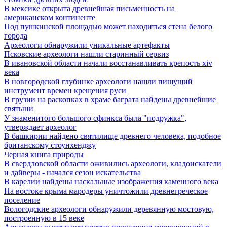
В мексике открыта древнейшая письменность на
американском континенте
Под пушкинской площадью может находиться стена белого
города
Археологи обнаружили уникальные артефакты
Псковские археологи нашли старинный сервиз
В ивановской области начали восстанавливать крепость xiv
века
В новгородской глубинке археологи нашли пишущий
инструмент времен крещения руси
В грузии на раскопках в храме баграта найдены древнейшие
святыни
У знаменитого большого сфинкса была "подружка",
утверждает археолог
В башкирии найдено святилище древнего человека, подобное
британскому стоунхенджу
Черная книга природы
В свердловской области оживились археологи, кладоискатели
и дайверы - начался сезон искательства
В карелии найдены наскальные изображения каменного века
На востоке крыма мародеры уничтожили древнегреческое
поселение
Вологодские археологи обнаружили деревянную мостовую,
построенную в 15 веке