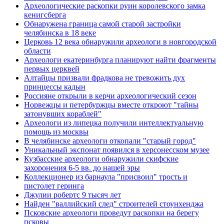
Археологические раскопки руин королевского замка
кенигсберга
Обнаружена граница самой старой застройки
челябинска в 18 веке
Церковь 12 века обнаружили археологи в новгородской
области
Археологи екатеринбурга планируют найти фрагменты
первых церквей
Алтайцы призвали фрадкова не тревожить дух
принцессы кадын
Россияне открыли в керчи археологический сезон
Норвежцы и петербуржцы вместе откроют "тайны
затонувших кораблей"
Археологи из липецка получили интеллектуальную
помощь из москвы
В челябинске археологи откопали "старый город"
Уникальный экспонат появился в херсонесском музее
Кузбасские археологи обнаружили скифские
захоронения 6-5 вв. до нашей эры
Коллекционер из барнаула "присвоил" трость и
пистолет геринга
Джулии робертс 9 тысяч лет
Найден "валлийский след" строителей стоунхенджа
Псковские археологи проведут раскопки на берегу
псковы