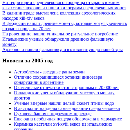
На территории средневекового городища отырар в южном
казахстане археологи нашли килограмм средневековых монет
В калининграде выставлена коллекция археологических
находок xiii-xiv веков
В феодосии нашли древние монеты, которые могут увеличить
возраст города на 70 лет
На ровенщине нашли уникальное ритуальное погребение
Итальянские ученые обнаружили древнюю фальшивую
монету
Археологи нашли фальшивку, изготовленную до нашей эры
Новости за 2005 год
Астроблемы - звездные раны земли
Отлично сохранившиеся останки динозавра
обнаружили в аргентине
Окаменелые отпечатки стоп с прошлым в 20.000 лет
Голландские учены обнаружили массовую могилу
дронтов
Ученые впервые нашли целый скелет птицы додо
В австралии найдены самые древние следы человека
Сухарева башня в подземном переходе
Еще одна необычная пещера обнаружена в мармарисе
Керамика кастелли xvi-xviii веков из итальянских
собраний