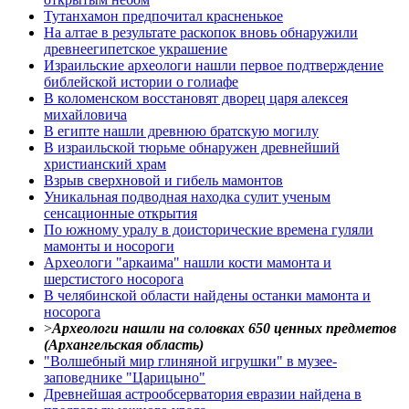
Тутанхамон предпочитал красненькое
На алтае в результате раскопок вновь обнаружили
древнеегипетское украшение
Израильские археологи нашли первое подтверждение
библейской истории о голиафе
В коломенском восстановят дворец царя алексея
михайловича
В египте нашли древнюю братскую могилу
В израильской тюрьме обнаружен древнейший
христианский храм
Взрыв сверхновой и гибель мамонтов
Уникальная подводная находка сулит ученым
сенсационные открытия
По южному уралу в доисторические времена гуляли
мамонты и носороги
Археологи "аркаима" нашли кости мамонта и
шерстистого носорога
В челябинской области найдены останки мамонта и
носорога
>
Археологи нашли на соловках 650 ценных предметов
(Архангельская область)
"Волшебный мир глиняной игрушки" в музее-
заповеднике "Царицыно"
Древнейшая астрообсерватория евразии найдена в