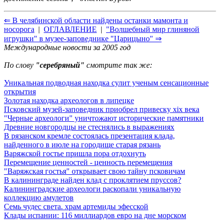
⇐ В челябинской области найдены останки мамонта и
носорога
|
ОГЛАВЛЕНИЕ
|
"Волшебный мир глиняной
игрушки" в музее-заповеднике "Царицыно" ⇒
Международные новости за 2005 год
По слову
"серебряный"
смотрите так же:
Уникальная подводная находка сулит ученым сенсационные
открытия
Золотая находка археологов в липецке
Псковский музей-заповедник приобрел привеску xix века
"Черные археологи" уничтожают исторические памятники
Древние новгородцы не стеснялись в выражениях
В рязанском кремле состоялась презентация клада,
найденного в июле на городище старая рязань
Варяжской гостье пришла пора отдохнуть
Перемещение ценностей - ценность перемещения
"Варяжская гостья" открывает свою тайну псковичам
В калининграде найден клад с проклятием пруссов?
Калининградские археологи раскопали уникальную
коллекцию амулетов
Семь чудес света. храм артемиды эфесской
Клады испании: 116 миллиардов евро на дне морском