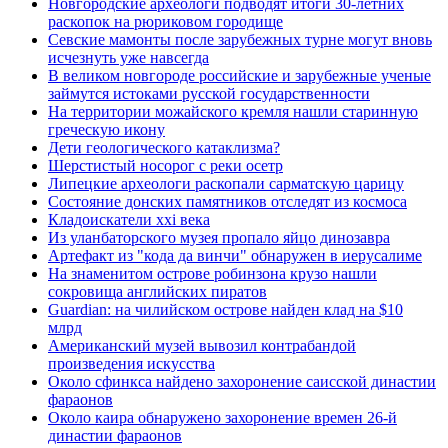
Новгородские археологи подводят итоги 30-летних
раскопок на рюриковом городище
Севские мамонты после зарубежных турне могут вновь
исчезнуть уже навсегда
В великом новгороде российские и зарубежные ученые
займутся истоками русской государственности
На территории можайского кремля нашли старинную
греческую икону
Дети геологического катаклизма?
Шерстистый носорог с реки осетр
Липецкие археологи раскопали сарматскую царицу
Состояние донских памятников отследят из космоса
Кладоискатели xxi века
Из уланбаторского музея пропало яйцо динозавра
Артефакт из "кода да винчи" обнаружен в иерусалиме
На знаменитом острове робинзона крузо нашли
сокровища английских пиратов
Guardian: на чилийском острове найден клад на $10
млрд
Американский музей вывозил контрабандой
произведения искусства
Около сфинкса найдено захоронение саисской династии
фараонов
Около каира обнаружено захоронение времен 26-й
династии фараонов