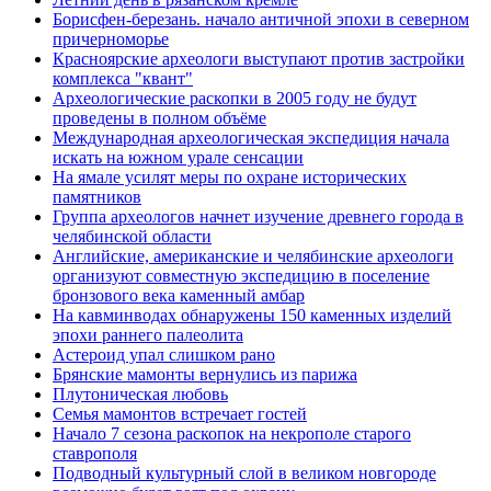
Борисфен-березань. начало античной эпохи в северном
причерноморье
Красноярские археологи выступают против застройки
комплекса "квант"
Археологические раскопки в 2005 году не будут
проведены в полном объёме
Международная археологическая экспедиция начала
искать на южном урале сенсации
На ямале усилят меры по охране исторических
памятников
Группа археологов начнет изучение древнего города в
челябинской области
Английские, американские и челябинские археологи
организуют совместную экспедицию в поселение
бронзового века каменный амбар
На кавминводах обнаружены 150 каменных изделий
эпохи раннего палеолита
Астероид упал слишком рано
Брянские мамонты вернулись из парижа
Плутоническая любовь
Семья мамонтов встречает гостей
Начало 7 сезона раскопок на некрополе старого
ставрополя
Подводный культурный слой в великом новгороде