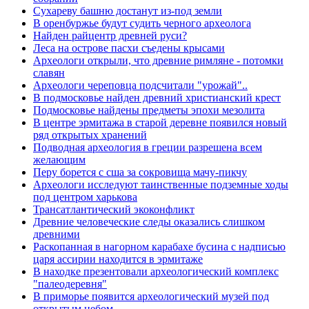
Сухареву башню достанут из-под земли
В оренбуржье будут судить черного археолога
Найден райцентр древней руси?
Леса на острове пасхи съедены крысами
Археологи открыли, что древние римляне - потомки
славян
Археологи череповца подсчитали "урожай"..
В подмосковье найден древний христианский крест
Подмосковье найдены предметы эпохи мезолита
В центре эрмитажа в старой деревне появился новый
ряд открытых хранений
Подводная археология в греции разрешена всем
желающим
Перу борется с сша за сокровища мачу-пикчу
Археологи исследуют таинственные подземные ходы
под центром харькова
Трансатлантический экоконфликт
Древние человеческие следы оказались слишком
древними
Раскопанная в нагорном карабахе бусина с надписью
царя ассирии находится в эрмитаже
В находке презентовали археологический комплекс
"палеодеревня"
В приморье появится археологический музей под
открытым небом