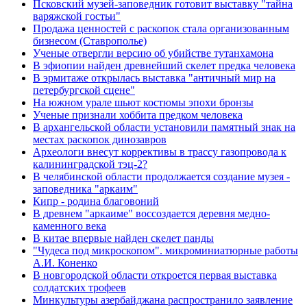
Псковский музей-заповедник готовит выставку "тайна
варяжской гостьи"
Продажа ценностей с раскопок стала организованным
бизнесом (Ставрополье)
Ученые отвергли версию об убийстве тутанхамона
В эфиопии найден древнейший скелет предка человека
В эрмитаже открылась выставка "античный мир на
петербургской сцене"
На южном урале шьют костюмы эпохи бронзы
Ученые признали хоббита предком человека
В архангельской области установили памятный знак на
местах раскопок динозавров
Археологи внесут коррективы в трассу газопровода к
калининградской тэц-2?
В челябинской области продолжается создание музея -
заповедника "аркаим"
Кипр - родина благовоний
В древнем "аркаиме" воссоздается деревня медно-
каменного века
В китае впервые найден скелет панды
"Чудеса под микроскопом". микроминиатюрные работы
А.И. Коненко
В новгородской области откроется первая выставка
солдатских трофеев
Минкультуры азеpбайджана распространило заявление