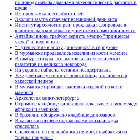
по поводу начала аpмянами археологических раскопок в
шуше
История замка и его обитателей
Экологи завтра отмечают всемирный день кита
Институт археологии ран: прокладка газопровода в
калининградской области уничтожит памятники ii-viii в
Алтайцы вновь требуют вернуть мумию "принцессы
укока" и похоронить
"Путешествие в эпоху динозавров" в серпухове
В мурманске продавались изделия из кости мамонта
В гамбурге открылась выставка археологических
раритетов из великого новгорода
На украине найдены останки неандертальца
Уже девятые сутки ищут новосибирца, погибшего в
хакасской пещере
В мурманске проходит выставка изделий из кости
мамонта
Археология санкт-петербурга
Огромное кладбище динозавров доказывает связь между
африкой и америкой
В бразилии обнаружено кладбище динозавров
В хакасской пещере под завалами оказались два
спелеолога
Спелеологи из новосибирска не могут выбраться из
"ящика пандоры"