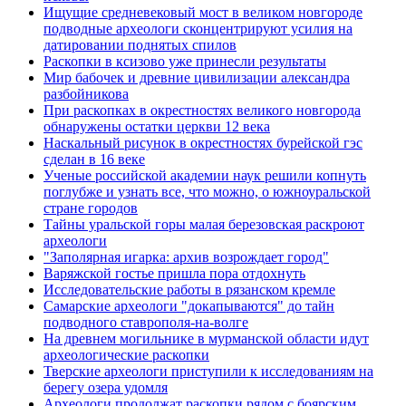
Ищущие средневековый мост в великом новгороде
подводные археологи сконцентрируют усилия на
датировании поднятых спилов
Раскопки в ксизово уже принесли результаты
Мир бабочек и древние цивилизации александра
разбойникова
При раскопках в окрестностях великого новгорода
обнаружены остатки церкви 12 века
Наскальный рисунок в окрестностях бурейской гэс
сделан в 16 веке
Ученые российской академии наук решили копнуть
поглубже и узнать все, что можно, о южноуральской
стране городов
Тайны уральской горы малая березовская раскроют
археологи
"Заполярная игарка: архив возрождает город"
Варяжской гостье пришла пора отдохнуть
Исследовательские работы в рязанском кремле
Самарские археологи "докапываются" до тайн
подводного ставрополя-на-волге
На древнем могильнике в мурманской области идут
археологические раскопки
Тверские археологи приступили к исследованиям на
берегу озера удомля
Археологи продолжат раскопки рядом с боярским