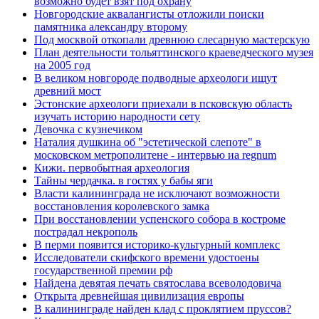
возможно будет взят под охрану
Новгородские аквалангисты отложили поиски
памятника александру второму
Под москвой откопали древнюю слесарную мастерскую
План деятельности тольяттинского краеведческого музея
на 2005 год
В великом новгороде подводные археологи ищут
древний мост
Эстонские археологи приехали в псковскую область
изучать историю народности сету
Девочка с кузнечиком
Наталия душкина об "эстетической слепоте" в
московском метрополитене - интервью иа regnum
Кижи. первобытная археология
Тайны чердачка. в гостях у бабы яги
Власти калининграда не исключают возможности
восстановления королевского замка
При восстановлении успенского собора в костроме
пострадал некрополь
В перми появится историко-культурный комплекс
Исследователи скифского времени удостоены
государственной премии рф
Найдена девятая печать святослава всеволодовича
Открыта древнейшая цивилизация европы
В калининграде найден клад с проклятием пруссов?