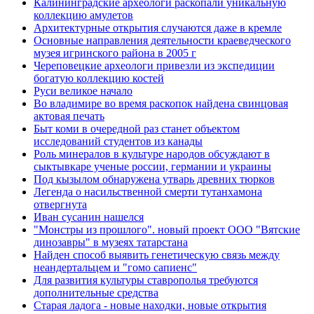
Калининградские археологи раскопали уникальную
коллекцию амулетов
Архитектурные открытия случаются даже в кремле
Основные направления деятельности краеведческого
музея игринского района в 2005 г
Череповецкие археологи привезли из экспедиции
богатую коллекцию костей
Руси великое начало
Во владимире во время раскопок найдена свинцовая
актовая печать
Быт коми в очередной раз станет объектом
исследований студентов из канады
Роль минералов в культуре народов обсуждают в
сыктывкаре ученые россии, германии и украины
Под кызылом обнаружена утварь древних тюрков
Легенда о насильственной смерти тутанхамона
отвергнута
Иван сусанин нашелся
"Монстры из прошлого". новый проект ООО "Вятские
динозавры" в музеях татарстана
Найден способ выявить генетическую связь между
неандертальцем и "гомо сапиенс"
Для развития культуры ставрополья требуются
дополнительные средства
Старая ладога - новые находки, новые открытия