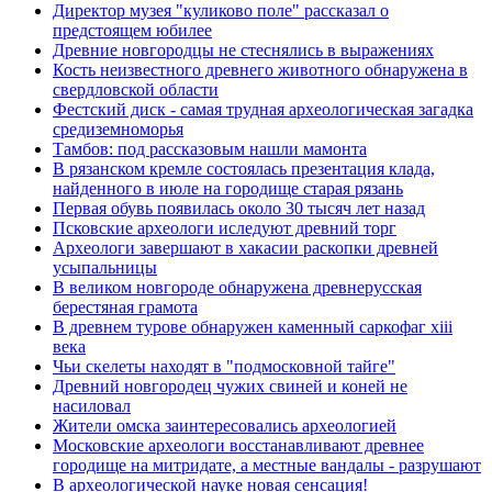
Директор музея "куликово поле" рассказал о
предстоящем юбилее
Древние новгородцы не стеснялись в выражениях
Кость неизвестного древнего животного обнаружена в
свердловской области
Фестский диск - самая трудная археологическая загадка
средиземноморья
Тамбов: под рассказовым нашли мамонта
В рязанском кремле состоялась презентация клада,
найденного в июле на городище старая рязань
Первая обувь появилась около 30 тысяч лет назад
Псковские археологи иследуют древний торг
Археологи завершают в хакасии раскопки древней
усыпальницы
В великом новгороде обнаружена древнерусская
берестяная грамота
В древнем турове обнаружен каменный саркофаг xiii
века
Чьи скелеты находят в "подмосковной тайге"
Древний новгородец чужих свиней и коней не
насиловал
Жители омска заинтересовались археологией
Московские археологи восстанавливают древнее
городище на митридате, а местные вандалы - разрушают
В археологической науке новая сенсация!