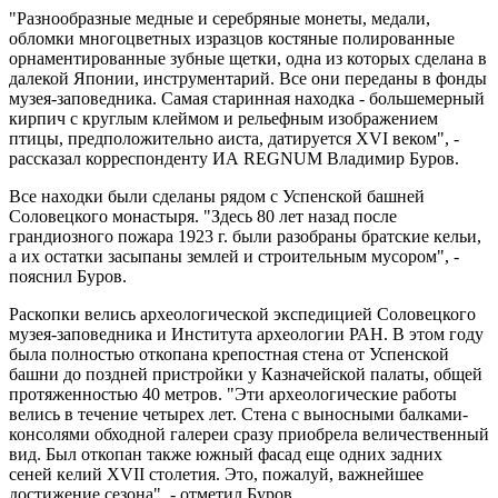
"Разнообразные медные и серебряные монеты, медали,
обломки многоцветных изразцов костяные полированные
орнаментированные зубные щетки, одна из которых сделана в
далекой Японии, инструментарий. Все они переданы в фонды
музея-заповедника. Самая старинная находка - большемерный
кирпич с круглым клеймом и рельефным изображением
птицы, предположительно аиста, датируется XVI веком", -
рассказал корреспонденту ИА REGNUM Владимир Буров.
Все находки были сделаны рядом с Успенской башней
Соловецкого монастыря. "Здесь 80 лет назад после
грандиозного пожара 1923 г. были разобраны братские кельи,
а их остатки засыпаны землей и строительным мусором", -
пояснил Буров.
Раскопки велись археологической экспедицией Соловецкого
музея-заповедника и Института археологии РАН. В этом году
была полностью откопана крепостная стена от Успенской
башни до поздней пристройки у Казначейской палаты, общей
протяженностью 40 метров. "Эти археологические работы
велись в течение четырех лет. Стена с выносными балками-
консолями обходной галереи сразу приобрела величественный
вид. Был откопан также южный фасад еще одних задних
сеней келий ХVII столетия. Это, пожалуй, важнейшее
достижение сезона", - отметил Буров.