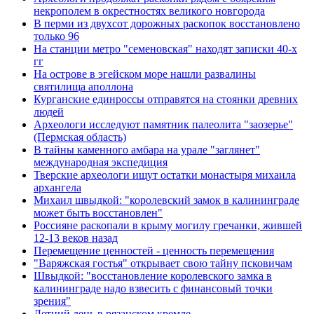
некрополем в окрестностях великого новгорода
В перми из двухсот дорожных раскопок восстановлено
только 96
На станции метро "семеновская" находят записки 40-х
гг
На острове в эгейском море нашли развалины
святилища аполлона
Курганские единроссы отправятся на стоянки древних
людей
Археологи исследуют памятник палеолита "заозерье"
(Пермская область)
В тайны каменного амбара на урале "заглянет"
международная экспедиция
Тверские археологи ищут остатки монастыря михаила
архангела
Михаил швыдкой: "королевский замок в калининграде
может быть восстановлен"
Россияне раскопали в крыму могилу гречанки, жившей
12-13 веков назад
Перемещение ценностей - ценность перемещения
"Варяжская гостья" открывает свою тайну псковичам
Швыдкой: "восстановление королевского замка в
калининграде надо взвесить с финансовый точки
зрения"
Летний день в рязанском кремле