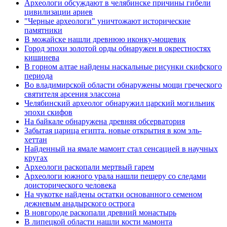
Археологи обсуждают в челябинске причины гибели
цивилизации ариев
"Черные археологи" уничтожают исторические
памятники
В можайске нашли древнюю иконку-мощевик
Город эпохи золотой орды обнаружен в окрестностях
кишинева
В горном алтае найдены наскальные рисунки скифского
периода
Во владимирской области обнаружены мощи греческого
святителя арсения элассона
Челябинский археолог обнаружил царский могильник
эпохи скифов
На байкале обнаружена древняя обсерватория
Забытая царица египта. новые открытия в ком эль-
хеттан
Найденный на ямале мамонт стал сенсацией в научных
кругах
Археологи раскопали мертвый гарем
Археологи южного урала нашли пещеру со следами
доисторического человека
На чукотке найдены остатки основанного семеном
дежневым анадырского острога
В новгороде раскопали древний монастырь
В липецкой области нашли кости мамонта