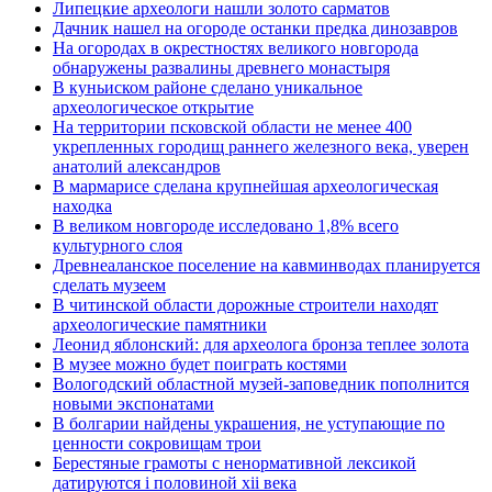
Липецкие археологи нашли золото сарматов
Дачник нашел на огороде останки предка динозавров
На огородах в окрестностях великого новгорода
обнаружены развалины древнего монастыря
В куньиском районе сделано уникальное
археологическое открытие
На территории псковской области не менее 400
укрепленных городищ раннего железного века, уверен
анатолий александров
В мармарисе сделана крупнейшая археологическая
находка
В великом новгороде исследовано 1,8% всего
культурного слоя
Древнеаланское поселение на кавминводах планируется
сделать музеем
В читинской области дорожные строители находят
археологические памятники
Леонид яблонский: для археолога бронза теплее золота
В музее можно будет поиграть костями
Вологодский областной музей-заповедник пополнится
новыми экспонатами
В болгарии найдены украшения, не уступающие по
ценности сокровищам трои
Берестяные грамоты с ненормативной лексикой
датируются i половиной xii века