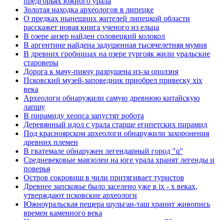
предгорьях южного урала
Золотая находка археологов в липецке
О предках нынешних жителей липецкой области
расскажет новая книга ученого из ельца
В озере анзер найден соловецкий колокол
В аргентине найдена задушенная тысячелетняя мумия
В древних гробницах на озере тургояк жили уральские
староверы
Дорога к мачу-пикчу разрушена из-за оползня
Псковский музей-заповедник приобрел привеску xix
века
Археологи обнаружили самую древнюю китайскую
лапшу
В пирамиду хеопса запустят робота
Деревянный идол с урала старше египетских пирамид
Под красноярском археологи обнаружили захоронения
древних племен
В гватемале обнаружен легендарный город "q"
Средневековые мавзолеи на юге урала хранят легенды и
поверья
Остров сокровищ в чили притягивает туристов
Древнее запсковье было заселено уже в ix - x веках,
утверждают псковские археологи
Южноуральская пещера шульган-таш хранит живопись
времен каменного века