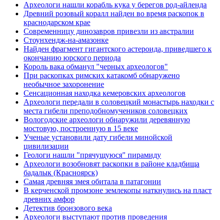
Археологи нашли корабль кука у берегов род-айленда
Древний розовый коралл найден во время раскопок в
краснодарском крае
Современницу динозавров привезли из австралии
Стоунхендж-на-амазонке
Найден фрагмент гигантского астероида, приведшего к
окончанию юрского периода
Король вака обманул "черных археологов"
При раскопках римских катакомб обнаружено
необычное захоронение
Сенсационная находка кемеровских археологов
Археологи передали в соловецкий монастырь находки с
места гибели преподобномучеников соловецких
Вологодские археологи обнаружили деревянную
мостовую, построенную в 15 веке
Ученые установили дату гибели минойской
цивилизации
Геологи нашли "прячущуюся" пирамиду
Археологи возобновят раскопки в районе кладбища
бадалык (Красноярск)
Самая древняя змея обитала в патагонии
В керченской промзоне землекопы наткнулись на пласт
древних амфор
Детектив бронзового века
Археологи выступают против проведения