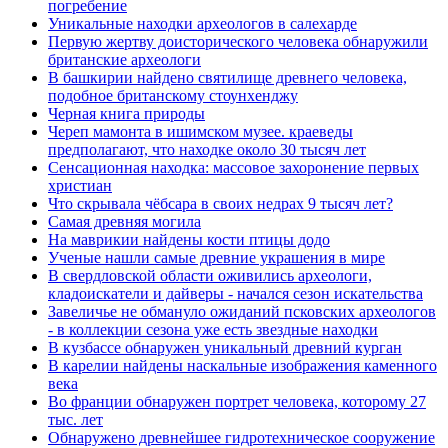
погребение
Уникальные находки археологов в салехарде
Первую жертву доисторического человека обнаружили
британские археологи
В башкирии найдено святилище древнего человека,
подобное британскому стоунхенджу
Черная книга природы
Череп мамонта в ишимском музее. краеведы
предполагают, что находке около 30 тысяч лет
Сенсационная находка: массовое захоронение первых
христиан
Что скрывала чёбсара в своих недрах 9 тысяч лет?
Самая древняя могила
На маврикии найдены кости птицы додо
Ученые нашли самые древние украшения в мире
В свердловской области оживились археологи,
кладоискатели и дайверы - начался сезон искательства
Завеличье не обмануло ожиданий псковских археологов
- в коллекции сезона уже есть звездные находки
В кузбассе обнаружен уникальный древний курган
В карелии найдены наскальные изображения каменного
века
Во франции обнаружен портрет человека, которому 27
тыс. лет
Обнаружено древнейшее гидротехническое сооружение