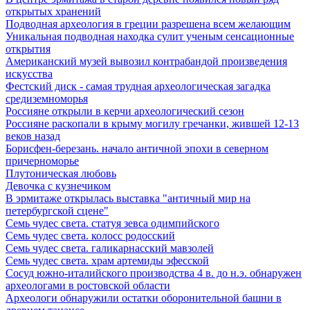
открытых хранений
Подводная археология в греции разрешена всем желающим
Уникальная подводная находка сулит ученым сенсационные
открытия
Американский музей вывозил контрабандой произведения
искусства
Фестский диск - самая трудная археологическая загадка
средиземноморья
Россияне открыли в керчи археологический сезон
Россияне раскопали в крыму могилу гречанки, жившей 12-13
веков назад
Борисфен-березань. начало античной эпохи в северном
причерноморье
Плутоническая любовь
Девочка с кузнечиком
В эрмитаже открылась выставка "античный мир на
петербургской сцене"
Семь чудес света. статуя зевса одимпийского
Семь чудес света. колосс родосский
Семь чудес света. галикарнасский мавзолей
Семь чудес света. храм артемиды эфесской
Сосуд южно-италийского производства 4 в. до н.э. обнаружен
археологами в ростовской области
Археологи обнаружили остатки оборонительной башни в