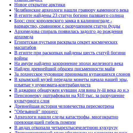
Новое открытие арктики
Челябинские археологи нашли гравюру каменного века
В египте найдены 23 статуи богини палящего солнца
Боос: снос королевского замка в калининграде -
варварство, сравнимое с разрушением статуи будды
Архимедова спираль появилась задолго до рождения
архимеда
Египетская пустыня раскрыла секрет космических
масштабов
В египте при раскопках найдены шесть статуй богини
войны
На амуре найдено захоронение эпохи железного века
Найден древнейший образец письменности майя
За лохнесское чудовище принимали купающихся слонов
В крымский музей передали монеты начала нашей эры,
изъятые у нумизмата-контрабандиста
В аджарии обнаружен кувшин для вина iv-iii века до н.э
Пенсионерку оштрафовали на $10 тыс. за разрушение
культурного слоя
Древнейшая история человечества пересмотрена
"Обезьяний" процесс
Археологи нашли следы катастрофы, многократно
превзошедшей гибель помпеи
В андах откопали четырехтысячелетнюю кукурузу
Древнеегипетский храм обнаружен на каирском рынке