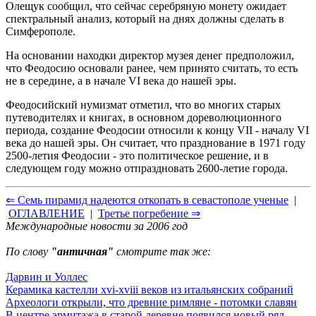
Олещук сообщил, что сейчас серебряную монету ожидает
спектральный анализ, который на днях должны сделать в
Симферополе.
На основании находки директор музея денег предположил,
что Феодосию основали ранее, чем принято считать, то есть
не в середине, а в начале VI века до нашей эры.
Феодосийский нумизмат отметил, что во многих старых
путеводителях и книгах, в основном дореволюционного
периода, создание Феодосии относили к концу VII - началу VI
века до нашей эры. Он считает, что празднование в 1971 году
2500-летия Феодосии - это политическое решение, и в
следующем году можно отпраздновать 2600-летие города.
⇐ Семь пирамид надеются откопать в севастополе ученые
|
ОГЛАВЛЕНИЕ
|
Третье погребение ⇒
Международные новости за 2006 год
По слову
"античная"
смотрите так же:
Дарвин и Уоллес
Керамика кастелли xvi-xviii веков из итальянских собраний
Археологи открыли, что древние римляне - потомки славян
В центре эрмитажа в старой деревне появился новый ряд