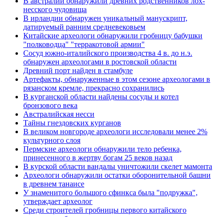
В австралии обнаружили древних родственников лох-
несского чудовища
В ирландии обнаружен уникальный манускрипт,
датируемый ранним средневековьем
Китайские археологи обнаружили гробницу бабушки
"полководца" "терракотовой армии"
Сосуд южно-италийского производства 4 в. до н.э.
обнаружен археологами в ростовской области
Древний порт найден в стамбуле
Артефакты, обнаруженные в этом сезоне археологами в
рязанском кремле, прекрасно сохранились
В курганской области найдены сосуды и котел
бронзового века
Австралийская несси
Тайны гнездовских курганов
В великом новгороде археологи исследовали менее 2%
культурного слоя
Пермские археологи обнаружили тело ребенка,
принесенного в жертву богам 25 веков назад
В курской области вандалы уничтожили скелет мамонта
Археологи обнаружили остатки оборонительной башни
в древнем танаисе
У знаменитого большого сфинкса была "подружка",
утверждает археолог
Среди строителей гробницы первого китайского