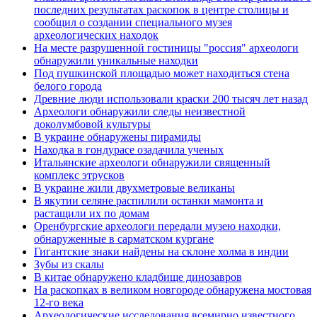
последних результатах раскопок в центре столицы и
сообщил о создании специального музея
археологических находок
На месте разрушенной гостиницы "россия" археологи
обнаружили уникальные находки
Под пушкинской площадью может находиться стена
белого города
Древние люди использовали краски 200 тысяч лет назад
Археологи обнаружили следы неизвестной
доколумбовой культуры
В украине обнаружены пирамиды
Находка в гондурасе озадачила ученых
Итальянские археологи обнаружили священный
комплекс этрусков
В украине жили двухметровые великаны
В якутии селяне распилили останки мамонта и
растащили их по домам
Оренбургские археологи передали музею находки,
обнаруженные в сарматском кургане
Гигантские знаки найдены на склоне холма в индии
Зубы из скалы
В китае обнаружено кладбище динозавров
На раскопках в великом новгороде обнаружена мостовая
12-го века
Археологические исследования всемирно известного