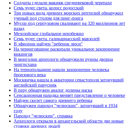
Солдаты сделали макияж средневековой черепахе
Семь чудес света. колосс родосский
Три новых вида древних морских рептилий обнаружил
ученый под столом для пинг-понга
Мусор под cерпуховом сваливают на 320 миллионов лет
назад
Мезозойское глобальное неизбежно
Семь чудес света. галикарнасский мавзолей
В эфиопии найден "ребенок люси"
На черниговщине раскопали уникальное захоронение
викингов
В монголии археологи обнаружили руины дворца
чингисхана
На тернопольщине нашли захоронение человека
бронзового века
Москвичка нашла в акватории севастополя затонувший
английский парусник
В перу обнаружен аналог долины наска
Сенсационная находка меняет представление о человеке
Найден скелет самого древнего ребенка
Обнаружен пароход "челюскин", затонувший в 1934
году
Пароход "челюскин". справка
Археологи открыли в архангельской области две новые
стоянки древних людей