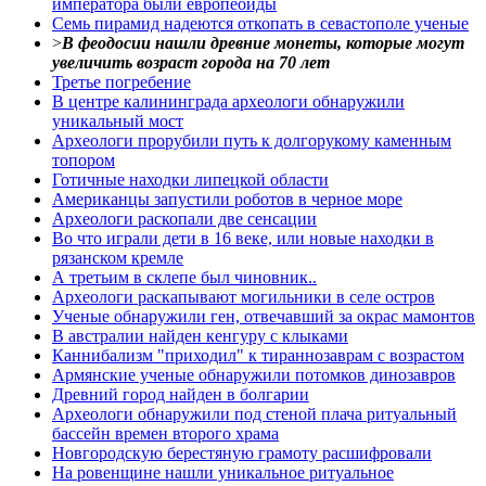
императора были европеоиды
Семь пирамид надеются откопать в севастополе ученые
>
В феодосии нашли древние монеты, которые могут
увеличить возраст города на 70 лет
Третье погребение
В центре калининграда археологи обнаружили
уникальный мост
Археологи прорубили путь к долгорукому каменным
топором
Готичные находки липецкой области
Американцы запустили роботов в черное море
Археологи раскопали две сенсации
Во что играли дети в 16 веке, или новые находки в
рязанском кремле
А третьим в склепе был чиновник..
Археологи раскапывают могильники в селе остров
Ученые обнаружили ген, отвечавший за окрас мамонтов
В австралии найден кенгуру с клыками
Каннибализм "приходил" к тираннозаврам с возрастом
Армянские ученые обнаружили потомков динозавров
Древний город найден в болгарии
Археологи обнаружили под стеной плача ритуальный
бассейн времен второго храма
Новгородскую берестяную грамоту расшифровали
На ровенщине нашли уникальное ритуальное