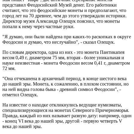
представил Феодосийский Музей денег. Его работники
считают, что это феодосийские монеты и предполагают, что
город лет на 70 древнее, чем до этого утверждали историки.
Директор музея Александр Олещук пояснил, что монеты
попали к нему через частные руки.
"Я думаю, они были найдена при каких-то раскопках в округе
Феодосии и думаю, что неслучайно", - сказал Олещук.
По словам директора, одна из них - это монета Пантикапея
весом 0,49 г, диаметром 75 мм, вторая - более уникальная и
науке неизвестная - монета Феодосии весом 0,41 г, диаметром
72 мм.
"Она отчеканена в архаичный период, в конце шестого века
до нашей эры. Монета, к сожалению, в плохом состоянии, но
на ней видна голова быка - древний символ Феодосии", -
отметил Олещук.
На известие о находке откликнулись ведущие нумизматы,
специализирующиеся на монетах Северного Причерноморья.
Правда, каждый из них называет разную дату: например, один
- конец VI века до нашей эры, другой - первую четверть V
века до нашей эры.