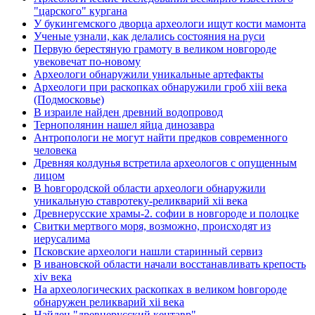
"царского" кургана
У букингемского дворца археологи ищут кости мамонта
Ученые узнали, как делались состояния на руси
Первую берестяную грамоту в великом новгороде
увековечат по-новому
Археологи обнаружили уникальные артефакты
Археологи при раскопках обнаружили гроб xiii века
(Подмосковье)
В израиле найден древний водопровод
Тернополянин нашел яйца динозавра
Антропологи не могут найти предков современного
человека
Древняя колдунья встретила археологов с опущенным
лицом
В hовгородской области археологи обнаружили
уникальную ставротеку-реликварий xii века
Древнерусские храмы-2. софии в новгороде и полоцке
Свитки мертвого моря, возможно, происходят из
иерусалима
Псковские археологи нашли старинный сервиз
В ивановской области начали восстанавливать крепость
xiv века
Hа археологических раскопках в великом hовгороде
обнаружен реликварий xii века
Найден "древнерусский кентавр"