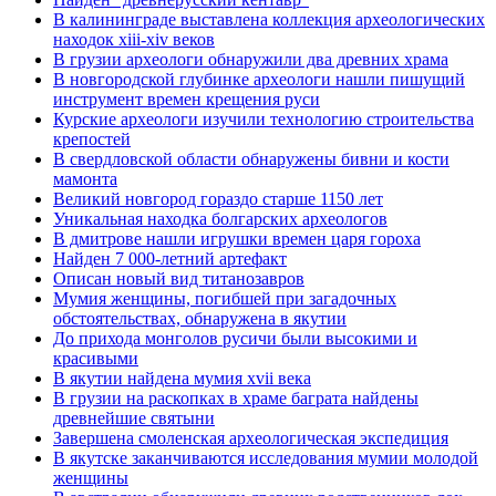
В калининграде выставлена коллекция археологических
находок xiii-xiv веков
В грузии археологи обнаружили два древних храма
В новгородской глубинке археологи нашли пишущий
инструмент времен крещения руси
Курские археологи изучили технологию строительства
крепостей
В свердловской области обнаружены бивни и кости
мамонта
Великий новгород гораздо старше 1150 лет
Уникальная находка болгарских археологов
В дмитрове нашли игрушки времен царя гороха
Найден 7 000-летний артефакт
Описан новый вид титанозавров
Мумия женщины, погибшей при загадочных
обстоятельствах, обнаружена в якутии
До прихода монголов русичи были высокими и
красивыми
В якутии найдена мумия xvii века
В грузии на раскопках в храме баграта найдены
древнейшие святыни
Завершена смоленская археологическая экспедиция
В якутске заканчиваются исследования мумии молодой
женщины