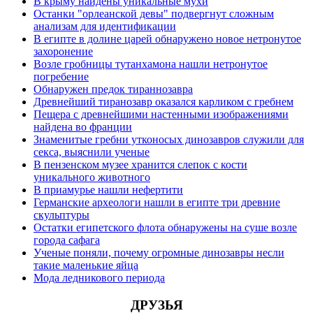
В крыму найдены уникальные мухи
Останки "орлеанской девы" подвергнут сложным
анализам для идентификации
В египте в долине царей обнаружено новое нетронутое
захоронение
Возле гробницы тутанхамона нашли нетронутое
погребение
Обнаружен предок тираннозавра
Древнейший тиранозавр оказался карликом с гребнем
Пещера с древнейшими настенными изображениями
найдена во франции
Знаменитые гребни утконосых динозавров служили для
секса, выяснили ученые
В пензенском музее хранится слепок с кости
уникального животного
В приамурье нашли нефертити
Германские археологи нашли в египте три древние
скульптуры
Остатки египетского флота обнаружены на суше возле
города сафага
Ученые поняли, почему огромные динозавры несли
такие маленькие яйца
Мода ледникового периода
ДРУЗЬЯ