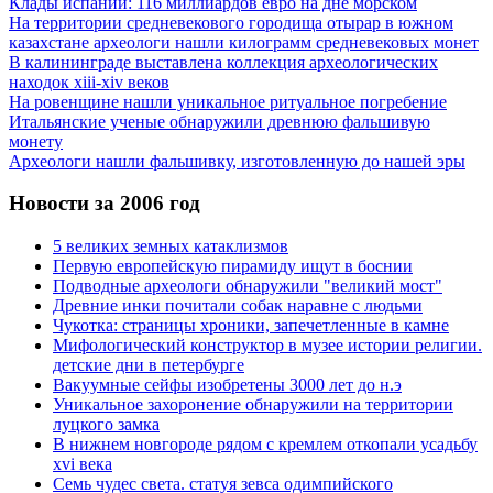
Клады испании: 116 миллиардов евро на дне морском
На территории средневекового городища отырар в южном
казахстане археологи нашли килограмм средневековых монет
В калининграде выставлена коллекция археологических
находок xiii-xiv веков
На ровенщине нашли уникальное ритуальное погребение
Итальянские ученые обнаружили древнюю фальшивую
монету
Археологи нашли фальшивку, изготовленную до нашей эры
Новости за 2006 год
5 великих земных катаклизмов
Первую европейскую пирамиду ищут в боснии
Подводные археологи обнаружили "великий мост"
Древние инки почитали собак наравне с людьми
Чукотка: страницы хроники, запечетленные в камне
Мифологический конструктор в музее истории религии.
детские дни в петербурге
Вакуумные сейфы изобретены 3000 лет до н.э
Уникальное захоронение обнаружили на территории
луцкого замка
В нижнем новгороде рядом с кремлем откопали усадьбу
xvi века
Семь чудес света. статуя зевса одимпийского