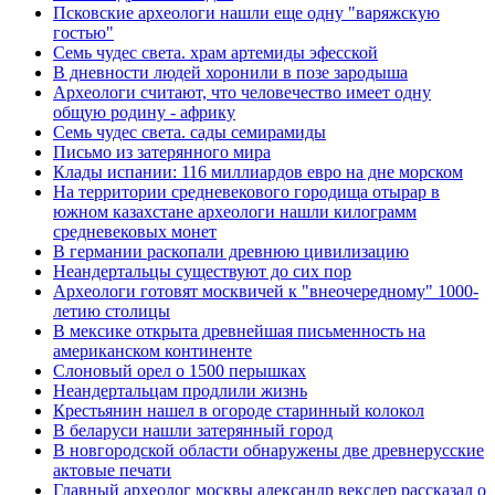
Псковские археологи нашли еще одну "варяжскую
гостью"
Семь чудес света. храм артемиды эфесской
В дневности людей хоронили в позе зародыша
Археологи считают, что человечество имеет одну
общую родину - африку
Семь чудес света. сады семирамиды
Письмо из затерянного мира
Клады испании: 116 миллиардов евро на дне морском
На территории средневекового городища отырар в
южном казахстане археологи нашли килограмм
средневековых монет
В германии раскопали древнюю цивилизацию
Неандертальцы существуют до сих пор
Археологи готовят москвичей к "внеочередному" 1000-
летию столицы
В мексике открыта древнейшая письменность на
американском континенте
Слоновый орел о 1500 перышках
Неандертальцам продлили жизнь
Крестьянин нашел в огороде старинный колокол
В беларуси нашли затерянный город
В новгородской области обнаружены две древнерусские
актовые печати
Главный археолог москвы александр векслер рассказал о