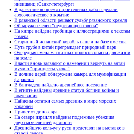
ниеншанц (Санкт-петербург)
В дагестане во время строительных работ сделали
археологическое открытие
В рязанской области решают судьбу рязанского кремля
Обнаружен череп "недостающего звена"
На кипре найдена гробница с иллюстрациями к текстам
гомера
Старинный испанский корабль нашли на базе вмс сша
Путь трубе в китай преграждает природный парк
Очередная смена магнитных полюсов опасна для жизни
на земле
Власти вновь заявляют о намерении вернуть на алтай
мумию "принцессы укока"
В долине царей обнаружена камера для мумификации
фараонов
В бангладеш найдено древнейшее поселение
В египте найдены древние статуи богини войны и
врачевания
Найдены остатки самых древних в мире морских
кораблей
Привет от динозавра
На севере израиля найдены подземные убежища
двухтысячелетней давности
Древнейшую кольчугу руси представят на выставке в
старой ладоге