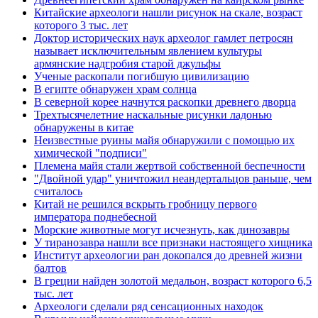
Китайские археологи нашли рисунок на скале, возраст
которого 3 тыс. лет
Доктор исторических наук археолог гамлет петросян
называет исключительным явлением культуры
армянские надгробия старой джульфы
Ученые раскопали погибшую цивилизацию
В египте обнаружен храм солнца
В северной корее начнутся раскопки древнего дворца
Трехтысячелетние наскальные рисунки ладонью
обнаружены в китае
Неизвестные руины майя обнаружили с помощью их
химической "подписи"
Племена майя стали жертвой собственной беспечности
"Двойной удар" уничтожил неандертальцов раньше, чем
считалось
Китай не решился вскрыть гробницу первого
императора поднебесной
Морские животные могут исчезнуть, как динозавры
У тиранозавра нашли все признаки настоящего хищника
Институт археологии ран докопался до древней жизни
балтов
В греции найден золотой медальон, возраст которого 6,5
тыс. лет
Археологи сделали ряд сенсационных находок