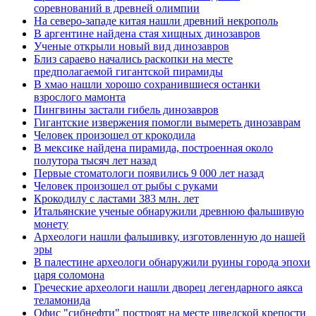
соревнований в древней олимпии
На северо-западе китая нашли древний некрополь
В аргентине найдена стая хищных динозавров
Ученые открыли новый вид динозавров
Близ сараево начались раскопки на месте
предполагаемой гигантской пирамиды
В хмао нашли хорошо сохранившиеся останки
взрослого мамонта
Пингвины застали гибель динозавров
Гигантские извержения помогли вымереть динозаврам
Человек произошел от крокодила
В мексике найдена пирамида, построенная около
полутора тысяч лет назад
Первые стоматологи появились 9 000 лет назад
Человек произошел от рыбы с руками
Крокодилу с ластами 383 млн. лет
Итальянские ученые обнаружили древнюю фальшивую
монету
Археологи нашли фальшивку, изготовленную до нашей
эры
В палестине археологи обнаружили руины города эпохи
царя соломона
Греческие археологи нашли дворец легендарного аякса
теламонида
Офис "сибнефти" построят на месте шведской крепости