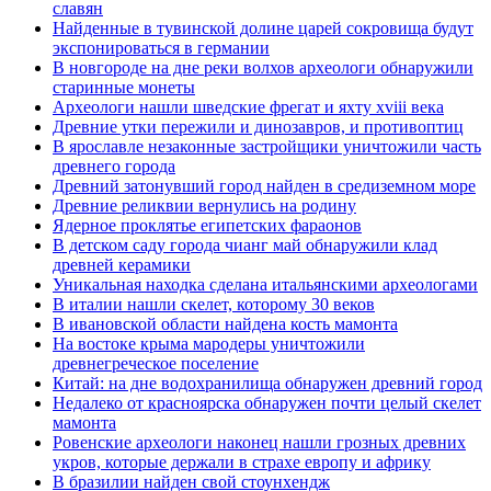
славян
Найденные в тувинской долине царей сокровища будут
экспонироваться в германии
В новгороде на дне реки волхов археологи обнаружили
старинные монеты
Археологи нашли шведские фрегат и яхту xviii века
Древние утки пережили и динозавров, и противоптиц
В ярославле незаконные застройщики уничтожили часть
древнего города
Древний затонувший город найден в средиземном море
Древние реликвии вернулись на родину
Ядерное проклятье египетских фараонов
В детском саду города чианг май обнаружили клад
древней керамики
Уникальная находка сделана итальянскими археологами
В италии нашли скелет, которому 30 веков
В ивановской области найдена кость мамонта
На востоке крыма мародеры уничтожили
древнегреческое поселение
Китай: на дне водохранилища обнаружен древний город
Недалеко от красноярска обнаружен почти целый скелет
мамонта
Ровенские археологи наконец нашли грозных древних
укров, которые держали в страхе европу и африку
В бразилии найден свой стоунхендж