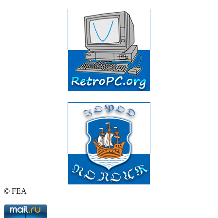
© FEA