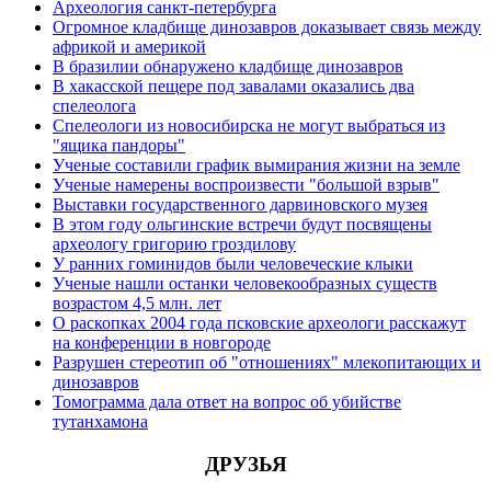
Археология санкт-петербурга
Огромное кладбище динозавров доказывает связь между
африкой и америкой
В бразилии обнаружено кладбище динозавров
В хакасской пещере под завалами оказались два
спелеолога
Спелеологи из новосибирска не могут выбраться из
"ящика пандоры"
Ученые составили график вымирания жизни на земле
Ученые намерены воспроизвести "большой взрыв"
Выставки государственного дарвиновского музея
В этом году ольгинские встречи будут посвящены
археологу григорию гроздилову
У ранних гоминидов были человеческие клыки
Ученые нашли останки человекообразных существ
возрастом 4,5 млн. лет
О раскопках 2004 года псковские археологи расскажут
на конференции в новгороде
Разрушен стереотип об "отношениях" млекопитающих и
динозавров
Томограмма дала ответ на вопрос об убийстве
тутанхамона
ДРУЗЬЯ