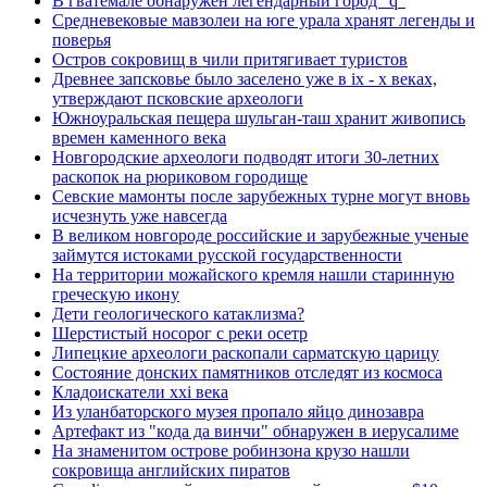
В гватемале обнаружен легендарный город "q"
Средневековые мавзолеи на юге урала хранят легенды и
поверья
Остров сокровищ в чили притягивает туристов
Древнее запсковье было заселено уже в ix - x веках,
утверждают псковские археологи
Южноуральская пещера шульган-таш хранит живопись
времен каменного века
Новгородские археологи подводят итоги 30-летних
раскопок на рюриковом городище
Севские мамонты после зарубежных турне могут вновь
исчезнуть уже навсегда
В великом новгороде российские и зарубежные ученые
займутся истоками русской государственности
На территории можайского кремля нашли старинную
греческую икону
Дети геологического катаклизма?
Шерстистый носорог с реки осетр
Липецкие археологи раскопали сарматскую царицу
Состояние донских памятников отследят из космоса
Кладоискатели xxi века
Из уланбаторского музея пропало яйцо динозавра
Артефакт из "кода да винчи" обнаружен в иерусалиме
На знаменитом острове робинзона крузо нашли
сокровища английских пиратов