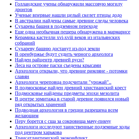
Голландские учены обнаружили массовую могилу
дронтов
Ученые впервые нашли целый скелет птицы додо
В австралии найдены самые древние следы человека
Сухарева башня в подземном переходе
Еще одна необычная пещера обнаружена в мармарисе
Керамика кастелли xvi-xviii веков из итальянских
собраний
Сухареву башню достанут из-под земли
В оренбуржье будут судить черного археолога
Найден райцентр древней руси?
Леса на острове пасхи съедены крысами
Археологи открыли, что древние римляне - потомки
славян
Археологи череповца подсчитали "урожай"..
В подмосковье найден древний христианский крест
Подмосковье найдены предметы эпохи мезолита
В центре эрмитажа в старой деревне появился новый
ряд открытых хранений
Подводная археология в греции разрешена всем
желающим
Перу борется с сша за сокровища мачу-пикчу
Археологи исследуют таинственные подземные ходы
под центром харькова
Трансатлантический экоконфликт