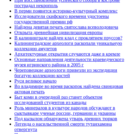
При восстановлении успенского собора в костроме
пострадал некрополь
В перми появится историко-культурный комплекс
Исследователи скифского времени удостоены
государственной премии рф
Найдена девятая печать святослава всеволодовича
Открыта древнейшая цивилизация европы
В калининграде найден клад с проклятием пруссов?
Калининградские археологи раскопали уникальную
коллекцию амулетов
Архитектурные открытия случаются даже в кремле
Основные направления деятельности краеведческого
музея игринского района в 2005 г
Череповецкие археологи привезли из экспедиции
богатую коллекцию костей
Руси великое начало
Во владимире во время раскопок найдена свинцовая
актовая печать
Быт коми в очередной раз станет объектом
исследований студентов из канады
Роль минералов в культуре народов обсуждают в
сыктывкаре ученые россии, германии и украины
Под кызылом обнаружена утварь древних тюрков
Легенда о насильственной смерти тутанхамона
отвергнута