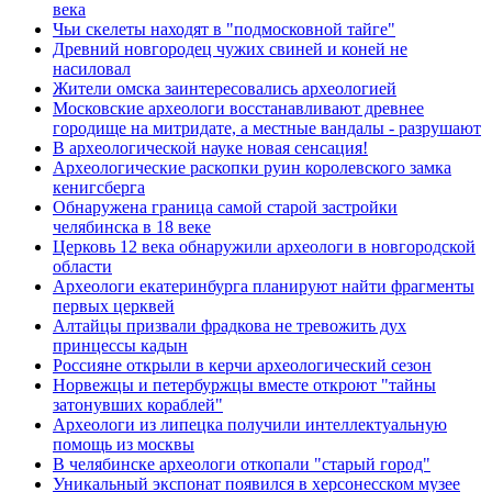
века
Чьи скелеты находят в "подмосковной тайге"
Древний новгородец чужих свиней и коней не
насиловал
Жители омска заинтересовались археологией
Московские археологи восстанавливают древнее
городище на митридате, а местные вандалы - разрушают
В археологической науке новая сенсация!
Археологические раскопки руин королевского замка
кенигсберга
Обнаружена граница самой старой застройки
челябинска в 18 веке
Церковь 12 века обнаружили археологи в новгородской
области
Археологи екатеринбурга планируют найти фрагменты
первых церквей
Алтайцы призвали фрадкова не тревожить дух
принцессы кадын
Россияне открыли в керчи археологический сезон
Норвежцы и петербуржцы вместе откроют "тайны
затонувших кораблей"
Археологи из липецка получили интеллектуальную
помощь из москвы
В челябинске археологи откопали "старый город"
Уникальный экспонат появился в херсонесском музее