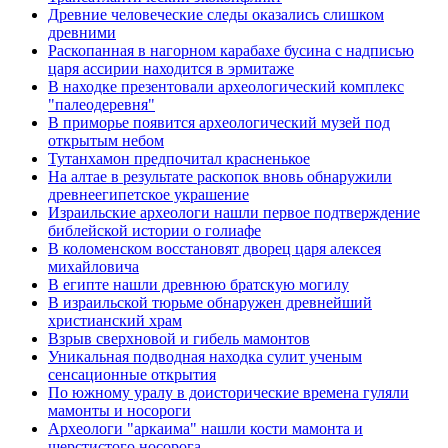
Древние человеческие следы оказались слишком
древними
Раскопанная в нагорном карабахе бусина с надписью
царя ассирии находится в эрмитаже
В находке презентовали археологический комплекс
"палеодеревня"
В приморье появится археологический музей под
открытым небом
Тутанхамон предпочитал красненькое
На алтае в результате раскопок вновь обнаружили
древнеегипетское украшение
Израильские археологи нашли первое подтверждение
библейской истории о голиафе
В коломенском восстановят дворец царя алексея
михайловича
В египте нашли древнюю братскую могилу
В израильской тюрьме обнаружен древнейший
христианский храм
Взрыв сверхновой и гибель мамонтов
Уникальная подводная находка сулит ученым
сенсационные открытия
По южному уралу в доисторические времена гуляли
мамонты и носороги
Археологи "аркаима" нашли кости мамонта и
шерстистого носорога