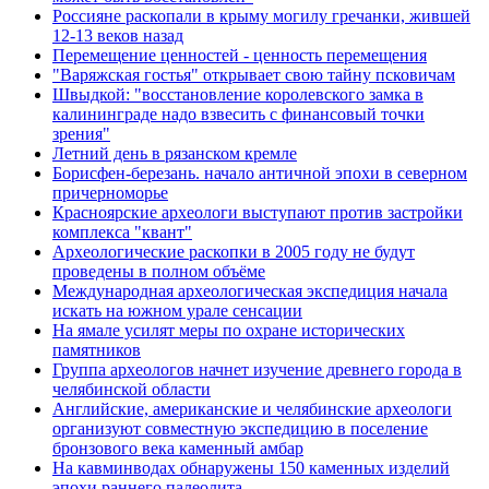
Россияне раскопали в крыму могилу гречанки, жившей
12-13 веков назад
Перемещение ценностей - ценность перемещения
"Варяжская гостья" открывает свою тайну псковичам
Швыдкой: "восстановление королевского замка в
калининграде надо взвесить с финансовый точки
зрения"
Летний день в рязанском кремле
Борисфен-березань. начало античной эпохи в северном
причерноморье
Красноярские археологи выступают против застройки
комплекса "квант"
Археологические раскопки в 2005 году не будут
проведены в полном объёме
Международная археологическая экспедиция начала
искать на южном урале сенсации
На ямале усилят меры по охране исторических
памятников
Группа археологов начнет изучение древнего города в
челябинской области
Английские, американские и челябинские археологи
организуют совместную экспедицию в поселение
бронзового века каменный амбар
На кавминводах обнаружены 150 каменных изделий
эпохи раннего палеолита