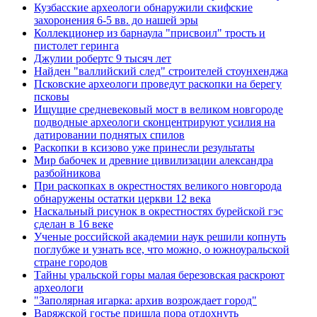
Кузбасские археологи обнаружили скифские
захоронения 6-5 вв. до нашей эры
Коллекционер из барнаула "присвоил" трость и
пистолет геринга
Джулии робертс 9 тысяч лет
Найден "валлийский след" строителей стоунхенджа
Псковские археологи проведут раскопки на берегу
псковы
Ищущие средневековый мост в великом новгороде
подводные археологи сконцентрируют усилия на
датировании поднятых спилов
Раскопки в ксизово уже принесли результаты
Мир бабочек и древние цивилизации александра
разбойникова
При раскопках в окрестностях великого новгорода
обнаружены остатки церкви 12 века
Наскальный рисунок в окрестностях бурейской гэс
сделан в 16 веке
Ученые российской академии наук решили копнуть
поглубже и узнать все, что можно, о южноуральской
стране городов
Тайны уральской горы малая березовская раскроют
археологи
"Заполярная игарка: архив возрождает город"
Варяжской гостье пришла пора отдохнуть