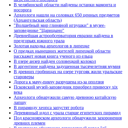
В челябинской области найдены останки мамонта и
носорога
Археологи нашли на соловках 650 ценных предметов
(Архангельская область)
"Волшебный мир глиняной игрушки" в музее-
заповеднике "Царицыно"
Древнейшая астрообсерватория евразии найдена в
предгорьях южного урала
Золотая находка археологов в липецке
О предках нынешних жителей липецкой области
расскажет новая книга ученого из ельца
В озере анзер найден соловецкий колокол
В аргентине найдена задушенная тысячелетняя мумия
В древних гробницах на озере тургояк жили уральские
староверы
Дорога к мачу-пикчу разрушена из-за оползня
Псковский музей-заповедник приобрел привеску xix
века
Археологи обнаружили самую древнюю китайскую
лапшу
В пирамиду хеопса запустят робота
Деревянный идол с урала старше египетских пирамид
Под красноярском археологи обнаружили захоронения
древних племен