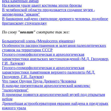
века каменный амбар
На южном урале шьют костюмы эпохи бронзы
В челябинской области продолжается создание музея -
заповедника "аркаим"
В башкирии найдено святилище древнего человека, подобное
британскому стоунхенджу
По слову
"неолит"
смотрите так же:
Большерогий олень (Megaloceros giganteus)
Особенности распространения м залегания палеолитических
стоянок на территории СССР
Геолого-геоморфологическая и археологическая
характеристики ашельских местонахождений (М.Д. Гвоздовер,
Г.И. Лазуков)
Геолого-геоморфологическая и археологическая
характеристики памятников верхнего палеолита (М.Д.
Гвоздовер, Г.И. Лазуков)
Что такое Орудия Труда Древнего Человека
В находке презентовали археологический комплекс
"палеодеревня"
В приморье появится археологический музей под открытым
небом
Древнейшая астрообсерватория евразии найдена в предгорьях
южного урала