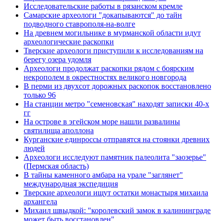
Исследовательские работы в рязанском кремле
Самарские археологи "докапываются" до тайн
подводного ставрополя-на-волге
На древнем могильнике в мурманской области идут
археологические раскопки
Тверские археологи приступили к исследованиям на
берегу озера удомля
Археологи продолжат раскопки рядом с боярским
некрополем в окрестностях великого новгорода
В перми из двухсот дорожных раскопок восстановлено
только 96
На станции метро "семеновская" находят записки 40-х
гг
На острове в эгейском море нашли развалины
святилища аполлона
Курганские единроссы отправятся на стоянки древних
людей
Археологи исследуют памятник палеолита "заозерье"
(Пермская область)
В тайны каменного амбара на урале "заглянет"
международная экспедиция
Тверские археологи ищут остатки монастыря михаила
архангела
Михаил швыдкой: "королевский замок в калининграде
может быть восстановлен"