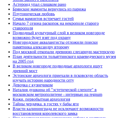
Астероид упал слишком рано
Брянские мамонты вернулись из парижа
Плутоническая любовь
Семья мамонтов встречает гостей
Начало 7 сезона раскопок на некрополе старого
ставрополя
Подводный культурный слой в великом новгороде
возможно будет взят под охрану
Новгородские аквалангисты отложили поиски
памятника александру второму
Под москвой откопали древнюю слесарную мастерскую
План деятельности тольяттинского краеведческого музея
на 2005 год
В великом новгороде подводные археологи ищут
древний мост
Эстонские археологи приехали в псковскую область
изучать историю народности сету
Девочка с кузнечиком
Наталия душкина об "эстетической слепоте" в
московском метрополитене - интервью иа regnum
Кижи. первобытная археология
Тайны чердачка. в гостях у бабы яги
Власти калининграда не исключают возможности
восстановления королевского замка