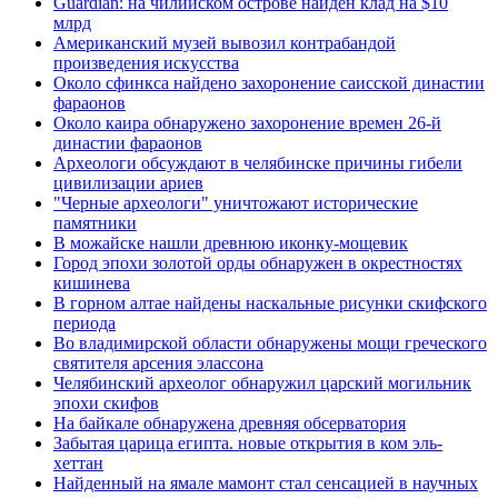
Guardian: на чилийском острове найден клад на $10
млрд
Американский музей вывозил контрабандой
произведения искусства
Около сфинкса найдено захоронение саисской династии
фараонов
Около каира обнаружено захоронение времен 26-й
династии фараонов
Археологи обсуждают в челябинске причины гибели
цивилизации ариев
"Черные археологи" уничтожают исторические
памятники
В можайске нашли древнюю иконку-мощевик
Город эпохи золотой орды обнаружен в окрестностях
кишинева
В горном алтае найдены наскальные рисунки скифского
периода
Во владимирской области обнаружены мощи греческого
святителя арсения элассона
Челябинский археолог обнаружил царский могильник
эпохи скифов
На байкале обнаружена древняя обсерватория
Забытая царица египта. новые открытия в ком эль-
хеттан
Найденный на ямале мамонт стал сенсацией в научных