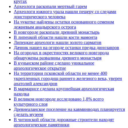
кругах
Археологи раскопали мертвый гарем
Археологи южного урала нашли пещеру со следами
доисторического человека
На чукотке найдены остатки основанного семеном
дежневым анадырского острога
В новгороде раскопали древний монастырь
В липецкой области нашли кости мамонта
Липецкие археологи нашли золото сарматов
Дачник нашел на огороде останки предка динозавров
На огородах в окрестностях великого новгорода
обнаружены развалины древнего монастыря
В куньиском районе сделано уникальное
археологическое открытие
На территории псковской области не менее 400
укрепленных городищ раннего железного века, уверен
анатолий александров
В мармарисе сделана крупнейшая археологическая
находка
В великом новгороде исследовано 1,8% всего
культурного слоя
Древнеаланское поселение на кавминводах планируется
сделать музеем
В читинской области дорожные строители находят
археологические памятники