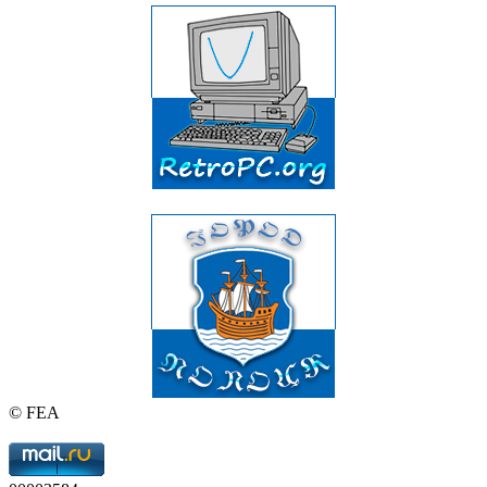
© FEA