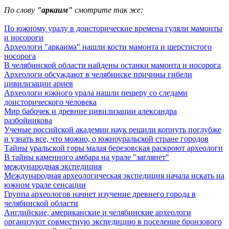
По слову
"аркаим"
смотрите так же:
По южному уралу в доисторические времена гуляли мамонты
и носороги
Археологи "аркаима" нашли кости мамонта и шерстистого
носорога
В челябинской области найдены останки мамонта и носорога
Археологи обсуждают в челябинске причины гибели
цивилизации ариев
Археологи южного урала нашли пещеру со следами
доисторического человека
Мир бабочек и древние цивилизации александра
разбойникова
Ученые российской академии наук решили копнуть поглубже
и узнать все, что можно, о южноуральской стране городов
Тайны уральской горы малая березовская раскроют археологи
В тайны каменного амбара на урале "заглянет"
международная экспедиция
Международная археологическая экспедиция начала искать на
южном урале сенсации
Группа археологов начнет изучение древнего города в
челябинской области
Английские, американские и челябинские археологи
организуют совместную экспедицию в поселение бронзового