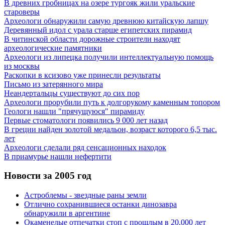
В древних гробницах на озере тургояк жили уральские
староверы
Археологи обнаружили самую древнюю китайскую лапшу
Деревянный идол с урала старше египетских пирамид
В читинской области дорожные строители находят
археологические памятники
Археологи из липецка получили интеллектуальную помощь
из москвы
Раскопки в ксизово уже принесли результаты
Письмо из затерянного мира
Неандертальцы существуют до сих пор
Археологи прорубили путь к долгорукому каменным топором
Геологи нашли "прячущуюся" пирамиду
Первые стоматологи появились 9 000 лет назад
В греции найден золотой медальон, возраст которого 6,5 тыс.
лет
Археологи сделали ряд сенсационных находок
В приамурье нашли нефертити
Новости за 2005 год
Астроблемы - звездные раны земли
Отлично сохранившиеся останки динозавра
обнаружили в аргентине
Окаменелые отпечатки стоп с прошлым в 20.000 лет