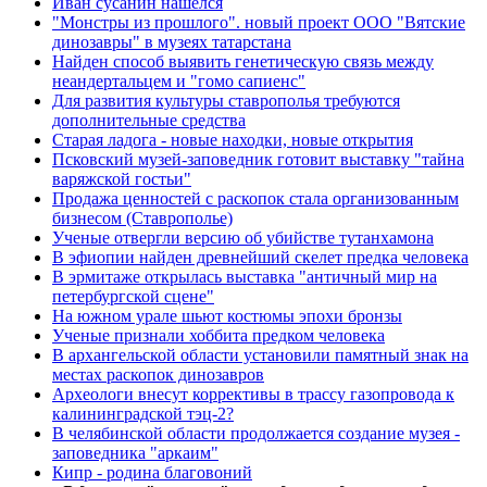
Иван сусанин нашелся
"Монстры из прошлого". новый проект ООО "Вятские
динозавры" в музеях татарстана
Найден способ выявить генетическую связь между
неандертальцем и "гомо сапиенс"
Для развития культуры ставрополья требуются
дополнительные средства
Старая ладога - новые находки, новые открытия
Псковский музей-заповедник готовит выставку "тайна
варяжской гостьи"
Продажа ценностей с раскопок стала организованным
бизнесом (Ставрополье)
Ученые отвергли версию об убийстве тутанхамона
В эфиопии найден древнейший скелет предка человека
В эрмитаже открылась выставка "античный мир на
петербургской сцене"
На южном урале шьют костюмы эпохи бронзы
Ученые признали хоббита предком человека
В архангельской области установили памятный знак на
местах раскопок динозавров
Археологи внесут коррективы в трассу газопровода к
калининградской тэц-2?
В челябинской области продолжается создание музея -
заповедника "аркаим"
Кипр - родина благовоний