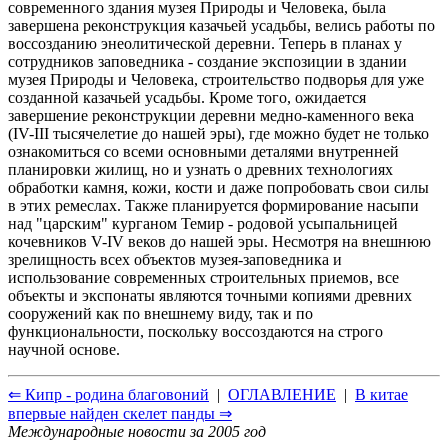
современного здания музея Природы и Человека, была
завершена реконструкция казачьей усадьбы, велись работы по
воссозданию энеолитической деревни. Теперь в планах у
сотрудников заповедника - создание экспозиции в здании
музея Природы и Человека, строительство подворья для уже
созданной казачьей усадьбы. Кроме того, ожидается
завершение реконструкции деревни медно-каменного века
(IV-III тысячелетие до нашей эры), где можно будет не только
ознакомиться со всеми основными деталями внутренней
планировки жилищ, но и узнать о древних технологиях
обработки камня, кожи, кости и даже попробовать свои силы
в этих ремеслах. Также планируется формирование насыпи
над "царским" курганом Темир - родовой усыпальницей
кочевников V-IV веков до нашей эры. Несмотря на внешнюю
зрелищность всех объектов музея-заповедника и
использование современных строительных приемов, все
объекты и экспонаты являются точными копиями древних
сооружений как по внешнему виду, так и по
функциональности, поскольку воссоздаются на строго
научной основе.
⇐ Кипр - родина благовоний
|
ОГЛАВЛЕНИЕ
|
В китае
впервые найден скелет панды ⇒
Международные новости за 2005 год