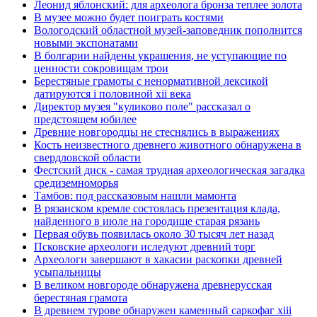
Леонид яблонский: для археолога бронза теплее золота
В музее можно будет поиграть костями
Вологодский областной музей-заповедник пополнится
новыми экспонатами
В болгарии найдены украшения, не уступающие по
ценности сокровищам трои
Берестяные грамоты с ненормативной лексикой
датируются i половиной xii века
Директор музея "куликово поле" рассказал о
предстоящем юбилее
Древние новгородцы не стеснялись в выражениях
Кость неизвестного древнего животного обнаружена в
свердловской области
Фестский диск - самая трудная археологическая загадка
средиземноморья
Тамбов: под рассказовым нашли мамонта
В рязанском кремле состоялась презентация клада,
найденного в июле на городище старая рязань
Первая обувь появилась около 30 тысяч лет назад
Псковские археологи иследуют древний торг
Археологи завершают в хакасии раскопки древней
усыпальницы
В великом новгороде обнаружена древнерусская
берестяная грамота
В древнем турове обнаружен каменный саркофаг xiii