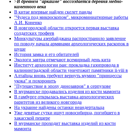
>
В древнем "аркаиме" воссоздается деревня медно-
каменного века
В китае впервые найден скелет панды
"Чудеса под микроскопом". микроминиатюрные работы
А.И. Коненко
В новгородской области откроется первая выставка
солдатских трофеев
Минкультуры азеpбайджана распространило заявление
по поводу начала аpмянами археологических раскопок в
шуше
История замка и его обитателей
Экологи завтра отмечают всемирный день кита
Институт археологии ран: прокладка газопровода в
калининградской области уничтожит памятники ii-viii в
Алтайцы вновь требуют вернуть мумию "принцессы
укока" и похоронить
"Путешествие в эпоху динозавров" в серпухове
В мурманске продавались изделия из кости мамонта
В гамбурге открылась выставка археологических
раритетов из великого новгорода
На украине найдены останки неандертальца
Уже девятые сутки ищут новосибирца, погибшего в
хакасской пещере
В мурманске проходит выставка изделий из кости
мамонта