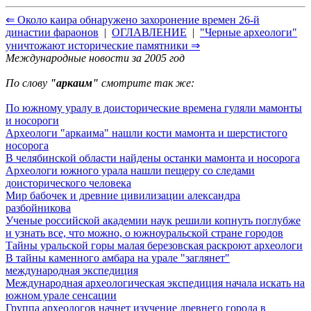
⇐ Около каира обнаружено захоронение времен 26-й
династии фараонов
|
ОГЛАВЛЕНИЕ
|
"Черные археологи"
уничтожают исторические памятники ⇒
Международные новости за 2005 год
По слову
"аркаим"
смотрите так же:
По южному уралу в доисторические времена гуляли мамонты
и носороги
Археологи "аркаима" нашли кости мамонта и шерстистого
носорога
В челябинской области найдены останки мамонта и носорога
Археологи южного урала нашли пещеру со следами
доисторического человека
Мир бабочек и древние цивилизации александра
разбойникова
Ученые российской академии наук решили копнуть поглубже
и узнать все, что можно, о южноуральской стране городов
Тайны уральской горы малая березовская раскроют археологи
В тайны каменного амбара на урале "заглянет"
международная экспедиция
Международная археологическая экспедиция начала искать на
южном урале сенсации
Группа археологов начнет изучение древнего города в