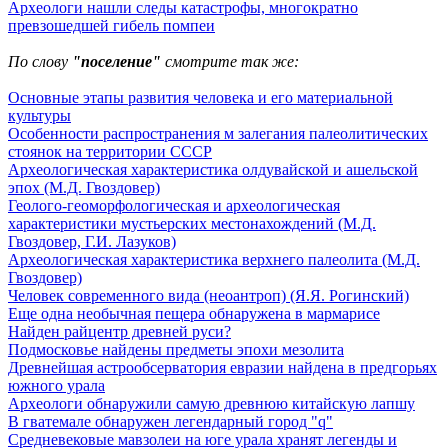
Археологи нашли следы катастрофы, многократно
превзошедшей гибель помпеи
По слову
"поселение"
смотрите так же:
Основные этапы развития человека и его материальной
культуры
Особенности распространения м залегания палеолитических
стоянок на территории СССР
Археологическая характеристика олдувайской и ашельской
эпох (М.Д. Гвоздовер)
Геолого-геоморфологическая и археологическая
характеристики мустьерских местонахождений (М.Д.
Гвоздовер, Г.И. Лазуков)
Археологическая характеристика верхнего палеолита (М.Д.
Гвоздовер)
Человек современного вида (неоантроп) (Я.Я. Рогинский)
Еще одна необычная пещера обнаружена в мармарисе
Найден райцентр древней руси?
Подмосковье найдены предметы эпохи мезолита
Древнейшая астрообсерватория евразии найдена в предгорьях
южного урала
Археологи обнаружили самую древнюю китайскую лапшу
В гватемале обнаружен легендарный город "q"
Средневековые мавзолеи на юге урала хранят легенды и