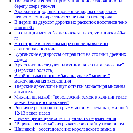
Тверские археологи приступили к исследованиям на
берегу озера удомля
Археологи продолжат раскопки рядом с боярским
некрополем в окрестностях великого новгорода
В перми из двухсот дорожных раскопок восстановлено
только 96
На станции метро "семеновская" находят записки 40-х
гг
На острове в эгейском море нашли развалины
святилища аполлона
Курганские единроссы отправятся на стоянки древних
людей
Археологи исследуют памятник палеолита "заозерье"
(Пермская область)
В тайны каменного амбара на урале "заглянет"
международная экспедиция
Тверские археологи ищут остатки монастыря михаила
архангела
Михаил швыдкой: "королевский замок в калининграде
может быть восстановлен"
Россияне раскопали в крыму могилу гречанки, жившей
12-13 веков назад
Перемещение ценностей - ценность перемещения
"Варяжская гостья" открывает свою тайну псковичам
Швыдкой: "восстановление королевского замка в