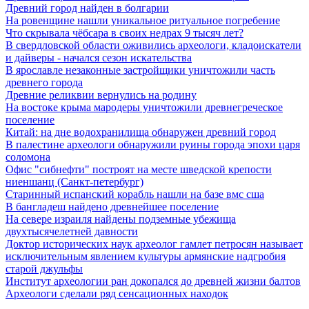
Древний город найден в болгарии
На ровенщине нашли уникальное ритуальное погребение
Что скрывала чёбсара в своих недрах 9 тысяч лет?
В свердловской области оживились археологи, кладоискатели
и дайверы - начался сезон искательства
В ярославле незаконные застройщики уничтожили часть
древнего города
Древние реликвии вернулись на родину
На востоке крыма мародеры уничтожили древнегреческое
поселение
Китай: на дне водохранилища обнаружен древний город
В палестине археологи обнаружили руины города эпохи царя
соломона
Офис "сибнефти" построят на месте шведской крепости
ниеншанц (Санкт-петербург)
Старинный испанский корабль нашли на базе вмс сша
В бангладеш найдено древнейшее поселение
На севере израиля найдены подземные убежища
двухтысячелетней давности
Доктор исторических наук археолог гамлет петросян называет
исключительным явлением культуры армянские надгробия
старой джульфы
Институт археологии ран докопался до древней жизни балтов
Археологи сделали ряд сенсационных находок