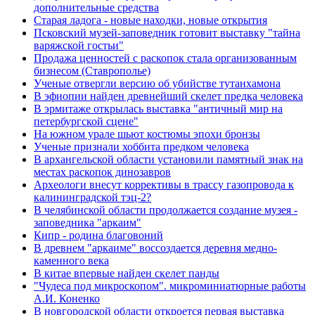
дополнительные средства
Старая ладога - новые находки, новые открытия
Псковский музей-заповедник готовит выставку "тайна
варяжской гостьи"
Продажа ценностей с раскопок стала организованным
бизнесом (Ставрополье)
Ученые отвергли версию об убийстве тутанхамона
В эфиопии найден древнейший скелет предка человека
В эрмитаже открылась выставка "античный мир на
петербургской сцене"
На южном урале шьют костюмы эпохи бронзы
Ученые признали хоббита предком человека
В архангельской области установили памятный знак на
местах раскопок динозавров
Археологи внесут коррективы в трассу газопровода к
калининградской тэц-2?
В челябинской области продолжается создание музея -
заповедника "аркаим"
Кипр - родина благовоний
В древнем "аркаиме" воссоздается деревня медно-
каменного века
В китае впервые найден скелет панды
"Чудеса под микроскопом". микроминиатюрные работы
А.И. Коненко
В новгородской области откроется первая выставка