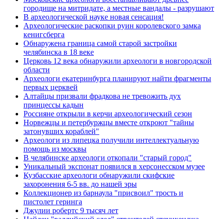
городище на митридате, а местные вандалы - разрушают
В археологической науке новая сенсация!
Археологические раскопки руин королевского замка
кенигсберга
Обнаружена граница самой старой застройки
челябинска в 18 веке
Церковь 12 века обнаружили археологи в новгородской
области
Археологи екатеринбурга планируют найти фрагменты
первых церквей
Алтайцы призвали фрадкова не тревожить дух
принцессы кадын
Россияне открыли в керчи археологический сезон
Норвежцы и петербуржцы вместе откроют "тайны
затонувших кораблей"
Археологи из липецка получили интеллектуальную
помощь из москвы
В челябинске археологи откопали "старый город"
Уникальный экспонат появился в херсонесском музее
Кузбасские археологи обнаружили скифские
захоронения 6-5 вв. до нашей эры
Коллекционер из барнаула "присвоил" трость и
пистолет геринга
Джулии робертс 9 тысяч лет