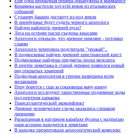
Еще одна необычная пещера обнаружена в мармарисе
Керамика кастелли xvi-xviii веков из итальянских
собраний
Сухареву башню достанут из-под земли
В оренбуржье будут судить черного археолога
Найден райцентр древней руси?
Леса на острове пасхи съедены крысами
Археологи открыли, что древние римляне - потомки
славян
Археологи череповца подсчитали "урожай"..
В подмосковье найден древний христианский крест
Подмосковье найдены предметы эпохи мезолита
В центре эрмитажа в старой деревне появился новый
ряд открытых хранений
Подводная археология в греции разрешена всем
желающим
Перу борется с сша за сокровища мачу-пикчу
Археологи исследуют таинственные подземные ходы
под центром харькова
Трансатлантический экоконфликт
Древние человеческие следы оказались слишком
древними
Раскопанная в нагорном карабахе бусина с надписью
царя ассирии находится в эрмитаже
В находке презентовали археологический комплекс