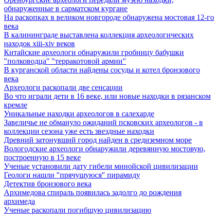
обнаруженные в сарматском кургане
На раскопках в великом новгороде обнаружена мостовая 12-го
века
В калининграде выставлена коллекция археологических
находок xiii-xiv веков
Китайские археологи обнаружили гробницу бабушки
"полководца" "терракотовой армии"
В курганской области найдены сосуды и котел бронзового
века
Археологи раскопали две сенсации
Во что играли дети в 16 веке, или новые находки в рязанском
кремле
Уникальные находки археологов в салехарде
Завеличье не обмануло ожиданий псковских археологов - в
коллекции сезона уже есть звездные находки
Древний затонувший город найден в средиземном море
Вологодские археологи обнаружили деревянную мостовую,
построенную в 15 веке
Ученые установили дату гибели минойской цивилизации
Геологи нашли "прячущуюся" пирамиду
Детектив бронзового века
Архимедова спираль появилась задолго до рождения
архимеда
Ученые раскопали погибшую цивилизацию