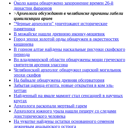
Около каира обнаружено захоронение времен 26-й
династии фараонов
>
Археологи обсуждают в челябинске причины гибели
цивилизации ариев
"Черные археологи" уничтожают исторические
памятники
В можайске нашли древнюю иконку-мощевик
Город эпохи золотой орды обнаружен в окрестностях
кишинева
В горном алтае найдены наскальные рисунки скифского
периода
Во владимирской области обнаружены мощи греческого
святителя арсения элассона
Челябинский археолог обнаружил царский могильник
эпохи скифов
На байкале обнаружена древняя обсерватория
Забытая царица египта. новые открытия в ком эль-
хеттан
Найденный на ямале мамонт стал сенсацией в научных
кругах
Археологи раскопали мертвый гарем
Археологи южного урала нашли пещеру со следами
доисторического человека
На чукотке найдены остатки основанного семеном
дежневым анадырского острога