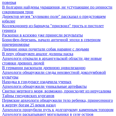
поверья
В болгарии найдены украшения, не уступающие по ценности
сокровищам трои
Директор музея "куликово поле" рассказал о предстоящем
юбилее
Коллекционер из барнаула "присвоил" трость и пистолет
геринга
Раскопки в ксизово уже принесли результаты
Борисфен-березань. начало античной эпохи в северном
причерноморье
Древние инки почитали собак наравне с людьми
В перу обнаружен аналог долины наска
Археологи открыли в архангельской области две новые
стоянки древних людей
В германии раскопали древнюю цивилизацию
Археологи обнаружили следы неизвестной доколумбовой
культуры
Находка в гондурасе озадачила ученых
Археологи обнаружили уникальные артефакты
Свитки мертвого моря, возможно, происходят из иерусалима
Тайны гнездовских курганов
Пермские археологи обнаружили тело ребенка, принесенного
в жертву богам 25 веков назад
Археологи прорубили путь к долгорукому каменным топором
Археологи раскапывают могильники в селе остров