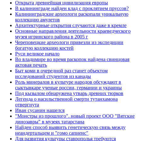
Открыта древнейшая цивилизация европы
В калининграде найден клад с проклятием пруссов?
Калининградские археологи раскопали уникальную
коллекцию амулетов
Архитектурные открытия случаются даже в кремле
Основные направления деятельности краеведческого
музея игринского района в 2005 г
Череповецкие археологи привезли из экспедиции
богатую коллекцию костей
Руси великое начало
Во владимире во время раскопок найдена свинцовая
актовая печать
Быт коми в очередной раз станет объектом
исследований студентов из канады
Роль минералов в культуре народов обсуждают в
сыктывкаре ученые россии, германии и украины
Под кызылом обнаружена утварь древних тюрков
Легенда о насильственной смерти тутанхамона
отвергнута
Иван сусанин нашелся
"Монстры из прошлого". новый проект ООО "Вятские
динозавры" в музеях татарстана
Найден способ выявить генетическую связь между
неандертальцем и "гомо сапиенс"
Для развития культуры ставрополья требуются