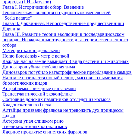
природы (Г.И. Лазуков)
Глава I. Исторический обзор. Введение
Геологическая эволюция и сущность окаменелостей
"Scala naturae"
Глава II. Дарвинизм. Непосредственные предшественники
Дарвина
Глава III. Развитие теории эволюции в последарвиновском
периоде. Неожиданные трудности для теории естественного
отбора
Метеорит кампо-дель-сьело
Homo floresiensis - метр с кепкой
Каждый час на земле вымирает 3 вида растений и животных
Динозавров убила глобальная зима
Динозавров погубило катастрофическое преобладание самцов
На земле начинается новый период массового вымирания
биологических видов
Астроблемы - звездные раны земли
Трансатлантический экоконфликт
Состояние донских памятников отследят из космоса
Кладоискатели xxi века
Алтайцы призвали фрадкова не тревожить дух принцессы
кадын
Астероид упал слишком рано
5 великих земных катаклизмов
Ядерное проклятье египетских фараонов