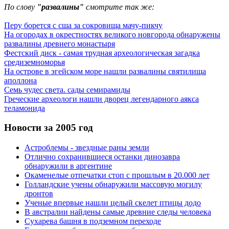
По слову
"развалины"
смотрите так же:
Перу борется с сша за сокровища мачу-пикчу
На огородах в окрестностях великого новгорода обнаружены
развалины древнего монастыря
Фестский диск - самая трудная археологическая загадка
средиземноморья
На острове в эгейском море нашли развалины святилища
аполлона
Семь чудес света. сады семирамиды
Греческие археологи нашли дворец легендарного аякса
теламонида
Новости за 2005 год
Астроблемы - звездные раны земли
Отлично сохранившиеся останки динозавра
обнаружили в аргентине
Окаменелые отпечатки стоп с прошлым в 20.000 лет
Голландские учены обнаружили массовую могилу
дронтов
Ученые впервые нашли целый скелет птицы додо
В австралии найдены самые древние следы человека
Сухарева башня в подземном переходе