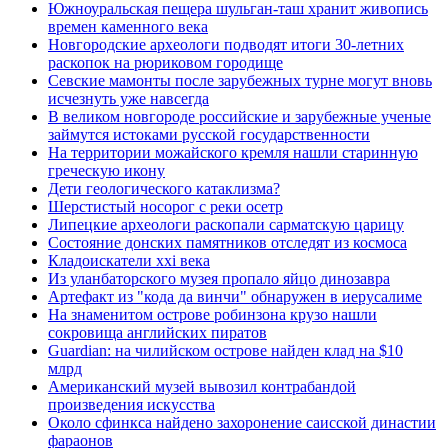
Южноуральская пещера шульган-таш хранит живопись
времен каменного века
Новгородские археологи подводят итоги 30-летних
раскопок на рюриковом городище
Севские мамонты после зарубежных турне могут вновь
исчезнуть уже навсегда
В великом новгороде российские и зарубежные ученые
займутся истоками русской государственности
На территории можайского кремля нашли старинную
греческую икону
Дети геологического катаклизма?
Шерстистый носорог с реки осетр
Липецкие археологи раскопали сарматскую царицу
Состояние донских памятников отследят из космоса
Кладоискатели xxi века
Из уланбаторского музея пропало яйцо динозавра
Артефакт из "кода да винчи" обнаружен в иерусалиме
На знаменитом острове робинзона крузо нашли
сокровища английских пиратов
Guardian: на чилийском острове найден клад на $10
млрд
Американский музей вывозил контрабандой
произведения искусства
Около сфинкса найдено захоронение саисской династии
фараонов