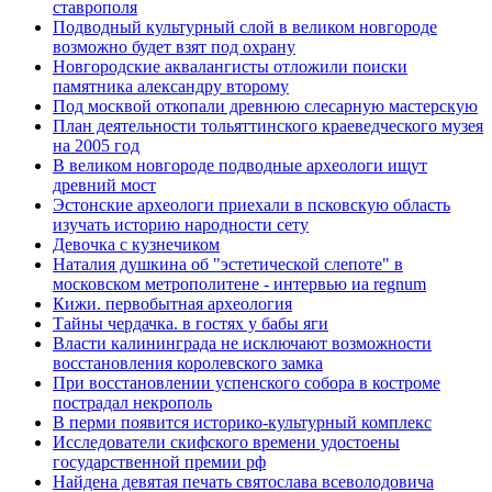
ставрополя
Подводный культурный слой в великом новгороде
возможно будет взят под охрану
Новгородские аквалангисты отложили поиски
памятника александру второму
Под москвой откопали древнюю слесарную мастерскую
План деятельности тольяттинского краеведческого музея
на 2005 год
В великом новгороде подводные археологи ищут
древний мост
Эстонские археологи приехали в псковскую область
изучать историю народности сету
Девочка с кузнечиком
Наталия душкина об "эстетической слепоте" в
московском метрополитене - интервью иа regnum
Кижи. первобытная археология
Тайны чердачка. в гостях у бабы яги
Власти калининграда не исключают возможности
восстановления королевского замка
При восстановлении успенского собора в костроме
пострадал некрополь
В перми появится историко-культурный комплекс
Исследователи скифского времени удостоены
государственной премии рф
Найдена девятая печать святослава всеволодовича