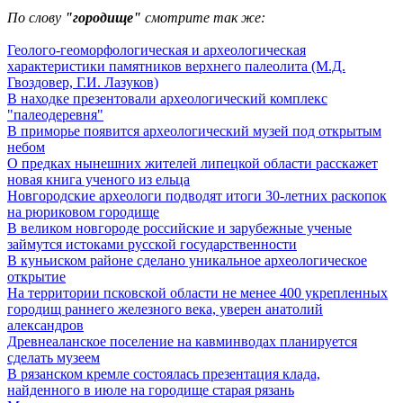
По слову
"городище"
смотрите так же:
Геолого-геоморфологическая и археологическая
характеристики памятников верхнего палеолита (М.Д.
Гвоздовер, Г.И. Лазуков)
В находке презентовали археологический комплекс
"палеодеревня"
В приморье появится археологический музей под открытым
небом
О предках нынешних жителей липецкой области расскажет
новая книга ученого из ельца
Новгородские археологи подводят итоги 30-летних раскопок
на рюриковом городище
В великом новгороде российские и зарубежные ученые
займутся истоками русской государственности
В куньиском районе сделано уникальное археологическое
открытие
На территории псковской области не менее 400 укрепленных
городищ раннего железного века, уверен анатолий
александров
Древнеаланское поселение на кавминводах планируется
сделать музеем
В рязанском кремле состоялась презентация клада,
найденного в июле на городище старая рязань