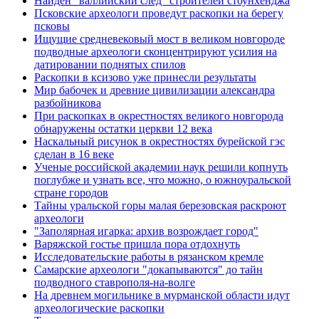
Найден "валлийский след" строителей стоунхенджа
Псковские археологи проведут раскопки на берегу
псковы
Ищущие средневековый мост в великом новгороде
подводные археологи сконцентрируют усилия на
датировании поднятых спилов
Раскопки в ксизово уже принесли результаты
Мир бабочек и древние цивилизации александра
разбойникова
При раскопках в окрестностях великого новгорода
обнаружены остатки церкви 12 века
Наскальный рисунок в окрестностях бурейской гэс
сделан в 16 веке
Ученые российской академии наук решили копнуть
поглубже и узнать все, что можно, о южноуральской
стране городов
Тайны уральской горы малая березовская раскроют
археологи
"Заполярная игарка: архив возрождает город"
Варяжской гостье пришла пора отдохнуть
Исследовательские работы в рязанском кремле
Самарские археологи "докапываются" до тайн
подводного ставрополя-на-волге
На древнем могильнике в мурманской области идут
археологические раскопки