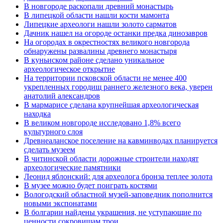
В новгороде раскопали древний монастырь
В липецкой области нашли кости мамонта
Липецкие археологи нашли золото сарматов
Дачник нашел на огороде останки предка динозавров
На огородах в окрестностях великого новгорода
обнаружены развалины древнего монастыря
В куньиском районе сделано уникальное
археологическое открытие
На территории псковской области не менее 400
укрепленных городищ раннего железного века, уверен
анатолий александров
В мармарисе сделана крупнейшая археологическая
находка
В великом новгороде исследовано 1,8% всего
культурного слоя
Древнеаланское поселение на кавминводах планируется
сделать музеем
В читинской области дорожные строители находят
археологические памятники
Леонид яблонский: для археолога бронза теплее золота
В музее можно будет поиграть костями
Вологодский областной музей-заповедник пополнится
новыми экспонатами
В болгарии найдены украшения, не уступающие по
ценности сокровищам трои