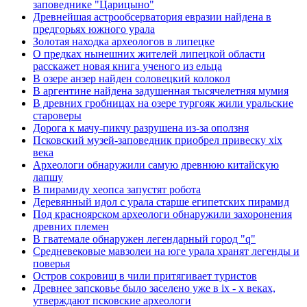
заповеднике "Царицыно"
Древнейшая астрообсерватория евразии найдена в
предгорьях южного урала
Золотая находка археологов в липецке
О предках нынешних жителей липецкой области
расскажет новая книга ученого из ельца
В озере анзер найден соловецкий колокол
В аргентине найдена задушенная тысячелетняя мумия
В древних гробницах на озере тургояк жили уральские
староверы
Дорога к мачу-пикчу разрушена из-за оползня
Псковский музей-заповедник приобрел привеску xix
века
Археологи обнаружили самую древнюю китайскую
лапшу
В пирамиду хеопса запустят робота
Деревянный идол с урала старше египетских пирамид
Под красноярском археологи обнаружили захоронения
древних племен
В гватемале обнаружен легендарный город "q"
Средневековые мавзолеи на юге урала хранят легенды и
поверья
Остров сокровищ в чили притягивает туристов
Древнее запсковье было заселено уже в ix - x веках,
утверждают псковские археологи