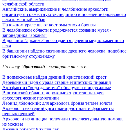
челябинской области
Английские, американские и челябинские археологи
организуют совместную экспедицию в поселение бронзового
века каменный амбар
На южном урале шьют костюмы эпохи бронзы
В челябинской области продолжается создание музея -
заповедника "аркаим"
В древнем "аркаиме" воссоздается деревня медно-каменного
века
В башкирии найдено святилище древнего человека, подобное
британскому стоунхенджу
По слову
"бронзовый"
смотрите так же:
В подмосковье найден древний христианский крест
Деревянный идол с урала старше египетских пирамид
Артефакт из "кода да винчи" обнаружен в иерусалиме
В читинской области дорожные строители находят
археологические памятники
Леонид яблонский: для археолога бронза теплее золота
Археологи екатеринбурга планируют найти фрагменты
первых церквей
Археологи из липецка получили интеллектуальную помощь
из москвы
Джулии робертс 9 тысяч лет