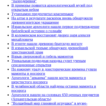
"палеодеревня"
В приморье появится археологический музей под
открытым небом
Тутанхамон предпочитал красненькое
На алтае в результате раскопок вновь обнаружили
древнеегипетское украшение
Израильские археологи нашли первое подтверждение
библейской истории о голиафе
В коломенском восстановят дворец царя алексея
михайловича
В египте нашли древнюю братскую могилу
В израильской тюрьме обнаружен древнейший
христианский храм
Взрыв сверхновой и гибель мамонтов
Уникальная подводная находка сулит ученым
сенсационные открытия
По южному уралу в доисторические времена гуляли
мамонты и носороги
Археологи "аркаима" нашли кости мамонта и
шерстистого носорога
В челябинской области найдены останки мамонта и
носорога
Археологи нашли на соловках 650 ценных предметов
(Архангельская область)
"Волшебный мир глиняной игрушки" в музее-