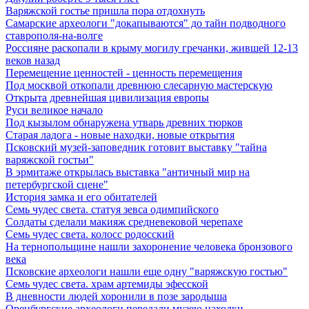
Варяжской гостье пришла пора отдохнуть
Самарские археологи "докапываются" до тайн подводного
ставрополя-на-волге
Россияне раскопали в крыму могилу гречанки, жившей 12-13
веков назад
Перемещение ценностей - ценность перемещения
Под москвой откопали древнюю слесарную мастерскую
Открыта древнейшая цивилизация европы
Руси великое начало
Под кызылом обнаружена утварь древних тюрков
Старая ладога - новые находки, новые открытия
Псковский музей-заповедник готовит выставку "тайна
варяжской гостьи"
В эрмитаже открылась выставка "античный мир на
петербургской сцене"
История замка и его обитателей
Семь чудес света. статуя зевса одимпийского
Солдаты сделали макияж средневековой черепахе
Семь чудес света. колосс родосский
На тернопольщине нашли захоронение человека бронзового
века
Псковские археологи нашли еще одну "варяжскую гостью"
Семь чудес света. храм артемиды эфесской
В дневности людей хоронили в позе зародыша
Оренбургские археологи передали музею находки,