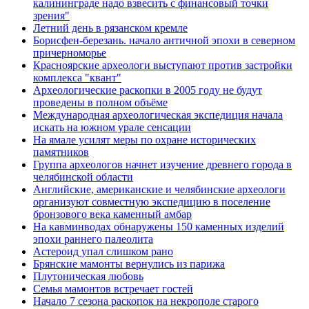
калининграде надо взвесить с финансовый точки
зрения"
Летний день в рязанском кремле
Борисфен-березань. начало античной эпохи в северном
причерноморье
Красноярские археологи выступают против застройки
комплекса "квант"
Археологические раскопки в 2005 году не будут
проведены в полном объёме
Международная археологическая экспедиция начала
искать на южном урале сенсации
На ямале усилят меры по охране исторических
памятников
Группа археологов начнет изучение древнего города в
челябинской области
Английские, американские и челябинские археологи
организуют совместную экспедицию в поселение
бронзового века каменный амбар
На кавминводах обнаружены 150 каменных изделий
эпохи раннего палеолита
Астероид упал слишком рано
Брянские мамонты вернулись из парижа
Плутоническая любовь
Семья мамонтов встречает гостей
Начало 7 сезона раскопок на некрополе старого