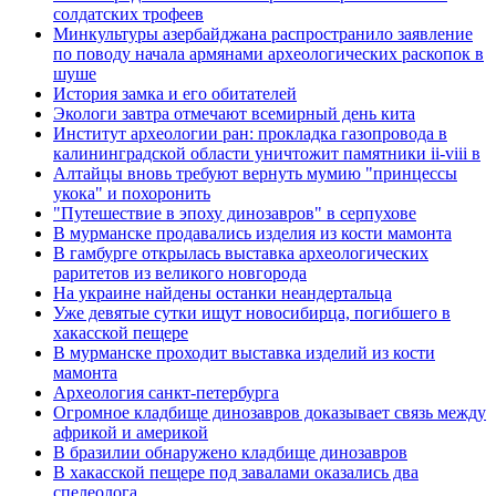
солдатских трофеев
Минкультуры азеpбайджана распространило заявление
по поводу начала аpмянами археологических раскопок в
шуше
История замка и его обитателей
Экологи завтра отмечают всемирный день кита
Институт археологии ран: прокладка газопровода в
калининградской области уничтожит памятники ii-viii в
Алтайцы вновь требуют вернуть мумию "принцессы
укока" и похоронить
"Путешествие в эпоху динозавров" в серпухове
В мурманске продавались изделия из кости мамонта
В гамбурге открылась выставка археологических
раритетов из великого новгорода
На украине найдены останки неандертальца
Уже девятые сутки ищут новосибирца, погибшего в
хакасской пещере
В мурманске проходит выставка изделий из кости
мамонта
Археология санкт-петербурга
Огромное кладбище динозавров доказывает связь между
африкой и америкой
В бразилии обнаружено кладбище динозавров
В хакасской пещере под завалами оказались два
спелеолога