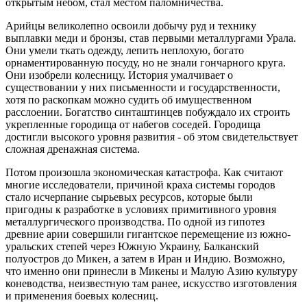
открытым небом, стал местом паломничества.
Арийцы великолепно освоили добычу руд и технику
выплавки меди и бронзы, став первыми металлургами Урала.
Они умели ткать одежду, лепить неплохую, богато
орнаментированную посуду, но не знали гончарного круга.
Они изобрели колесницу. История умалчивает о
существовании у них письменности и государственности,
хотя по раскопкам можно судить об имущественном
расслоении. Богатство синташтинцев побуждало их строить
укрепленные городища от набегов соседей. Городища
достигли высокого уровня развития - об этом свидетельствует
сложная дренажная система.
Потом произошла экономическая катастрофа. Как считают
многие исследователи, причиной краха системы городов
стало исчерпание сырьевых ресурсов, которые были
пригодны к разработке в условиях примитивного уровня
металлургического производства. По одной из гипотез
древние арии совершили гигантское перемещение из южно-
уральских степей через Южную Украину, Балканский
полуостров до Микен, а затем в Иран и Индию. Возможно,
что именно они принесли в Микены и Малую Азию культуру
коневодства, неизвестную там ранее, искусство изготовления
и применения боевых колесниц.