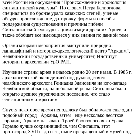
всей России на обсуждения "Происхождение и хронология
синташтинской культуры". По словам Петра Белиоглова,
специалиста по бронзе урало-казахских степей, ученые
обсудят происхождение, датировку, формы и способы
поддержания существования и причины гибели
Синташтинской культуры - цивилизации древних Ариев, а
также обобщат все имеющиеся у них знания по данной теме.
Организаторами мероприятия выступили природно-
ландшафтный и историко-археологический центр "Аркаим",
Челябинский государственный университет, Институт
истории и археологии УрО РАН.
Изучение страны ариев началось ровно 20 лет назад. В 1985 г.
археологической экспедицией под руководством
челябинского археолога Геннадия Здановича на юго-западе
Челябинской области, на небольшой речке Синташпа было
открыто древнее укрепленное поселение, что стало
сенсационным открытием.
Спустя некоторое время неподалеку был обнаружен еще один
подобный город - Аркаим, затем - еще несколько десятков
городищ. Аркаим называют Троей бронзового века Урала.
Гораздо лучше сохранившийся, чем Синташта, этот
протогород XVII в. до н. э., ныне превращенный в музей под