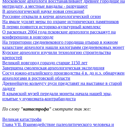
Московские археологи восстанавливают древнее городище на
митридате, а местные вандалы - разрушают
В археологической науке новая сенсация!
Россияне открыли в керчи археологический сезон
На ямале усилят меры по охране исторических памятников
В перми появится историко-культурный комплекс
О раскопках 2004 года псковские археологи расскажут на
конференции в новгороде
На территории средневекового городища отырар в южном
казахстане археологи нашли килограмм средневековых монет
Курские археологи изучили технологию строительства
крепостей
Великий новгород гораздо старше 1150 лет
Завершена смоленская археологическая экспедиция
Сосуд южно-италийского производства 4 в. до н.э. обнаружен
археологами в ростовской области
Древнейшую кольчугу руси представят на выставке в старой
ладоге
В крымский музей передали монеты начала нашей эры,
изъятые у нумизмата-контрабандиста
По слову
"катастрофа"
смотрите так же:
Великая катастрофа
Глава VII. Взаимодействие палеолитического человека и