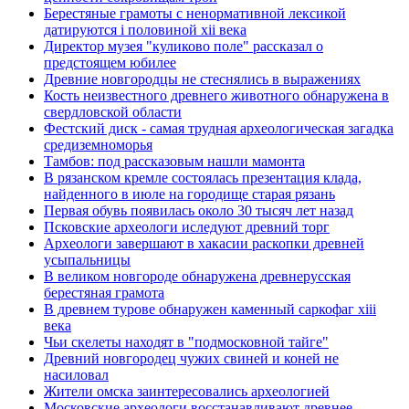
Берестяные грамоты с ненормативной лексикой
датируются i половиной xii века
Директор музея "куликово поле" рассказал о
предстоящем юбилее
Древние новгородцы не стеснялись в выражениях
Кость неизвестного древнего животного обнаружена в
свердловской области
Фестский диск - самая трудная археологическая загадка
средиземноморья
Тамбов: под рассказовым нашли мамонта
В рязанском кремле состоялась презентация клада,
найденного в июле на городище старая рязань
Первая обувь появилась около 30 тысяч лет назад
Псковские археологи иследуют древний торг
Археологи завершают в хакасии раскопки древней
усыпальницы
В великом новгороде обнаружена древнерусская
берестяная грамота
В древнем турове обнаружен каменный саркофаг xiii
века
Чьи скелеты находят в "подмосковной тайге"
Древний новгородец чужих свиней и коней не
насиловал
Жители омска заинтересовались археологией
Московские археологи восстанавливают древнее