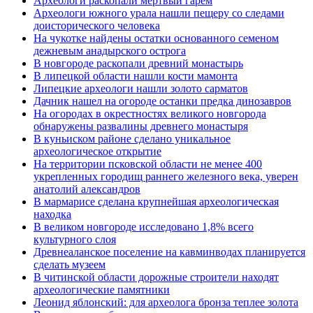
Археологи раскопали мертвый гарем
Археологи южного урала нашли пещеру со следами
доисторического человека
На чукотке найдены остатки основанного семеном
дежневым анадырского острога
В новгороде раскопали древний монастырь
В липецкой области нашли кости мамонта
Липецкие археологи нашли золото сарматов
Дачник нашел на огороде останки предка динозавров
На огородах в окрестностях великого новгорода
обнаружены развалины древнего монастыря
В куньиском районе сделано уникальное
археологическое открытие
На территории псковской области не менее 400
укрепленных городищ раннего железного века, уверен
анатолий александров
В мармарисе сделана крупнейшая археологическая
находка
В великом новгороде исследовано 1,8% всего
культурного слоя
Древнеаланское поселение на кавминводах планируется
сделать музеем
В читинской области дорожные строители находят
археологические памятники
Леонид яблонский: для археолога бронза теплее золота