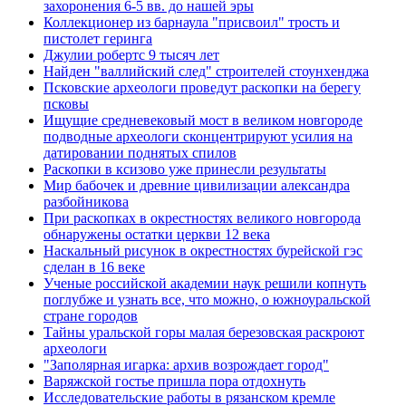
захоронения 6-5 вв. до нашей эры
Коллекционер из барнаула "присвоил" трость и
пистолет геринга
Джулии робертс 9 тысяч лет
Найден "валлийский след" строителей стоунхенджа
Псковские археологи проведут раскопки на берегу
псковы
Ищущие средневековый мост в великом новгороде
подводные археологи сконцентрируют усилия на
датировании поднятых спилов
Раскопки в ксизово уже принесли результаты
Мир бабочек и древние цивилизации александра
разбойникова
При раскопках в окрестностях великого новгорода
обнаружены остатки церкви 12 века
Наскальный рисунок в окрестностях бурейской гэс
сделан в 16 веке
Ученые российской академии наук решили копнуть
поглубже и узнать все, что можно, о южноуральской
стране городов
Тайны уральской горы малая березовская раскроют
археологи
"Заполярная игарка: архив возрождает город"
Варяжской гостье пришла пора отдохнуть
Исследовательские работы в рязанском кремле