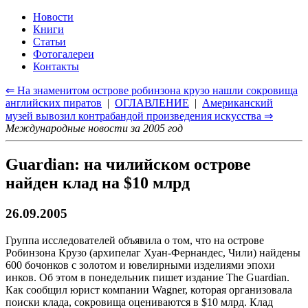
Новости
Книги
Статьи
Фотогалереи
Контакты
⇐ На знаменитом острове робинзона крузо нашли сокровища
английских пиратов
|
ОГЛАВЛЕНИЕ
|
Американский
музей вывозил контрабандой произведения искусства ⇒
Международные новости за 2005 год
Guardian: на чилийском острове
найден клад на $10 млрд
26.09.2005
Группа исследователей объявила о том, что на острове
Робинзона Крузо (архипелаг Хуан-Фернандес, Чили) найдены
600 бочонков с золотом и ювелирными изделиями эпохи
инков. Об этом в понедельник пишет издание The Guardian.
Как сообщил юрист компании Wagner, которая организовала
поиски клада, сокровища оцениваются в $10 млрд. Клад