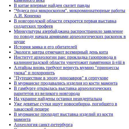
каменного века
В китае впервые найден скелет панды
"Чудеса под микроскопом". микроминиатюрные работы
А.И. Коненко
В новгородской области откроется первая выставка
солдатских трофеев
Минкультуры азеpбайджана распространило заявление
по поводу начала аpмянами археологических раскопок в
шуше
История замка и его обитателей
Экологи завтра отмечают всемирный день кита
Институт археологии ран: прокладка газопровода в
калининградской области уничтожит памятники ii-viii в
Алтайцы вновь требуют вернуть мумию "принцессы
укока" и похоронить
"Путешествие в эпоху динозавров" в серпухове
В мурманске продавались изделия из кости мамонта
В гамбурге открылась выставка археологических
раритетов из великого новгорода
На украине найдены останки неандертальца
Уже девятые сутки ищут новосибирца, погибшего в
хакасской пещере
В мурманске проходит выставка изделий из кости
мамонта
Археология санкт-петербурга