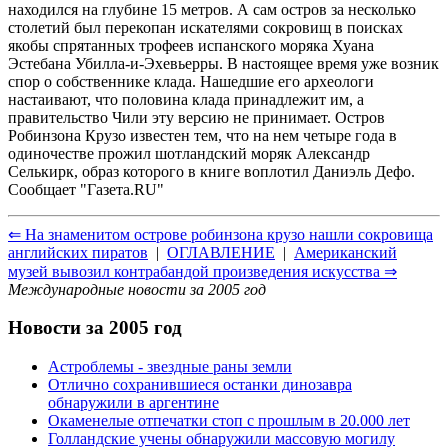
находился на глубине 15 метров. А сам остров за несколько
столетий был перекопан искателями сокровищ в поисках
якобы спрятанных трофеев испанского моряка Хуана
Эстебана Убилла-и-Эхевьерры. В настоящее время уже возник
спор о собственнике клада. Нашедшие его археологи
настаивают, что половина клада принадлежит им, а
правительство Чили эту версию не принимает. Остров
Робинзона Крузо известен тем, что на нем четыре года в
одиночестве прожил шотландский моряк Александр
Селькирк, образ которого в книге воплотил Даниэль Дефо.
Сообщает "Газета.RU"
⇐ На знаменитом острове робинзона крузо нашли сокровища
английских пиратов
|
ОГЛАВЛЕНИЕ
|
Американский
музей вывозил контрабандой произведения искусства ⇒
Международные новости за 2005 год
Новости за 2005 год
Астроблемы - звездные раны земли
Отлично сохранившиеся останки динозавра
обнаружили в аргентине
Окаменелые отпечатки стоп с прошлым в 20.000 лет
Голландские учены обнаружили массовую могилу