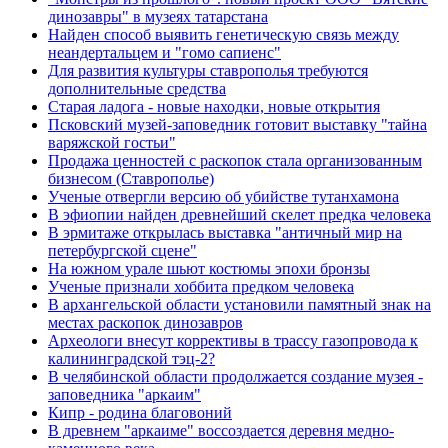
динозавры" в музеях татарстана
Найден способ выявить генетическую связь между
неандертальцем и "гомо сапиенс"
Для развития культуры ставрополья требуются
дополнительные средства
Старая ладога - новые находки, новые открытия
Псковский музей-заповедник готовит выставку "тайна
варяжской гостьи"
Продажа ценностей с раскопок стала организованным
бизнесом (Ставрополье)
Ученые отвергли версию об убийстве тутанхамона
В эфиопии найден древнейший скелет предка человека
В эрмитаже открылась выставка "античный мир на
петербургской сцене"
На южном урале шьют костюмы эпохи бронзы
Ученые признали хоббита предком человека
В архангельской области установили памятный знак на
местах раскопок динозавров
Археологи внесут коррективы в трассу газопровода к
калининградской тэц-2?
В челябинской области продолжается создание музея -
заповедника "аркаим"
Кипр - родина благовоний
В древнем "аркаиме" воссоздается деревня медно-