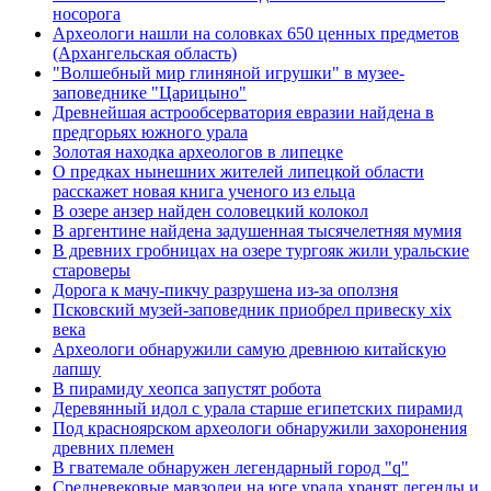
носорога
Археологи нашли на соловках 650 ценных предметов
(Архангельская область)
"Волшебный мир глиняной игрушки" в музее-
заповеднике "Царицыно"
Древнейшая астрообсерватория евразии найдена в
предгорьях южного урала
Золотая находка археологов в липецке
О предках нынешних жителей липецкой области
расскажет новая книга ученого из ельца
В озере анзер найден соловецкий колокол
В аргентине найдена задушенная тысячелетняя мумия
В древних гробницах на озере тургояк жили уральские
староверы
Дорога к мачу-пикчу разрушена из-за оползня
Псковский музей-заповедник приобрел привеску xix
века
Археологи обнаружили самую древнюю китайскую
лапшу
В пирамиду хеопса запустят робота
Деревянный идол с урала старше египетских пирамид
Под красноярском археологи обнаружили захоронения
древних племен
В гватемале обнаружен легендарный город "q"
Средневековые мавзолеи на юге урала хранят легенды и