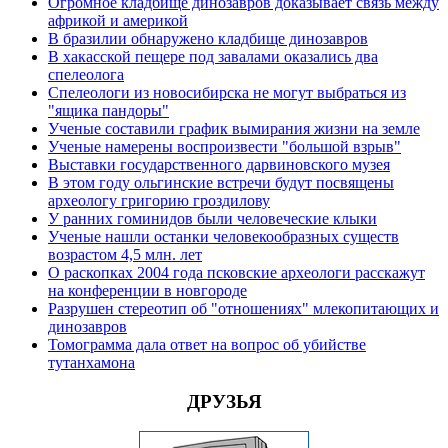
Огромное кладбище динозавров доказывает связь между
африкой и америкой
В бразилии обнаружено кладбище динозавров
В хакасской пещере под завалами оказались два
спелеолога
Спелеологи из новосибирска не могут выбраться из
"ящика пандоры"
Ученые составили график вымирания жизни на земле
Ученые намерены воспроизвести "большой взрыв"
Выставки государственного дарвиновского музея
В этом году ольгинские встречи будут посвящены
археологу григорию гроздилову
У ранних гоминидов были человеческие клыки
Ученые нашли останки человекообразных существ
возрастом 4,5 млн. лет
О раскопках 2004 года псковские археологи расскажут
на конференции в новгороде
Разрушен стереотип об "отношениях" млекопитающих и
динозавров
Томограмма дала ответ на вопрос об убийстве
тутанхамона
ДРУЗЬЯ