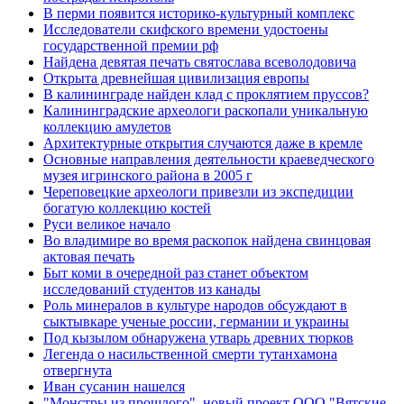
В перми появится историко-культурный комплекс
Исследователи скифского времени удостоены
государственной премии рф
Найдена девятая печать святослава всеволодовича
Открыта древнейшая цивилизация европы
В калининграде найден клад с проклятием пруссов?
Калининградские археологи раскопали уникальную
коллекцию амулетов
Архитектурные открытия случаются даже в кремле
Основные направления деятельности краеведческого
музея игринского района в 2005 г
Череповецкие археологи привезли из экспедиции
богатую коллекцию костей
Руси великое начало
Во владимире во время раскопок найдена свинцовая
актовая печать
Быт коми в очередной раз станет объектом
исследований студентов из канады
Роль минералов в культуре народов обсуждают в
сыктывкаре ученые россии, германии и украины
Под кызылом обнаружена утварь древних тюрков
Легенда о насильственной смерти тутанхамона
отвергнута
Иван сусанин нашелся
"Монстры из прошлого". новый проект ООО "Вятские