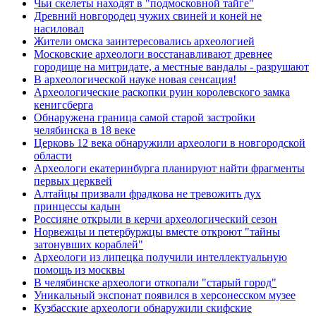
Чьи скелеты находят в "подмосковной тайге"
Древний новгородец чужих свиней и коней не
насиловал
Жители омска заинтересовались археологией
Московские археологи восстанавливают древнее
городище на митридате, а местные вандалы - разрушают
В археологической науке новая сенсация!
Археологические раскопки руин королевского замка
кенигсберга
Обнаружена граница самой старой застройки
челябинска в 18 веке
Церковь 12 века обнаружили археологи в новгородской
области
Археологи екатеринбурга планируют найти фрагменты
первых церквей
Алтайцы призвали фрадкова не тревожить дух
принцессы кадын
Россияне открыли в керчи археологический сезон
Норвежцы и петербуржцы вместе откроют "тайны
затонувших кораблей"
Археологи из липецка получили интеллектуальную
помощь из москвы
В челябинске археологи откопали "старый город"
Уникальный экспонат появился в херсонесском музее
Кузбасские археологи обнаружили скифские