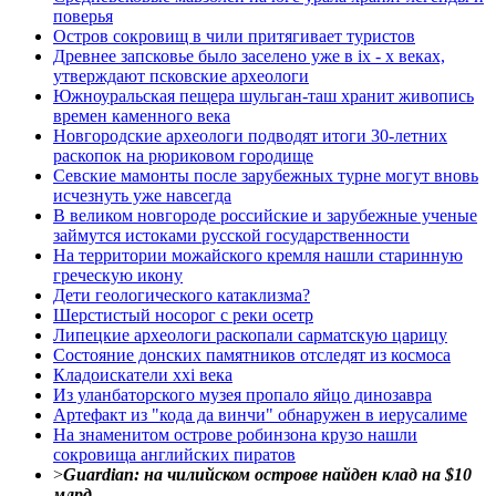
поверья
Остров сокровищ в чили притягивает туристов
Древнее запсковье было заселено уже в ix - x веках,
утверждают псковские археологи
Южноуральская пещера шульган-таш хранит живопись
времен каменного века
Новгородские археологи подводят итоги 30-летних
раскопок на рюриковом городище
Севские мамонты после зарубежных турне могут вновь
исчезнуть уже навсегда
В великом новгороде российские и зарубежные ученые
займутся истоками русской государственности
На территории можайского кремля нашли старинную
греческую икону
Дети геологического катаклизма?
Шерстистый носорог с реки осетр
Липецкие археологи раскопали сарматскую царицу
Состояние донских памятников отследят из космоса
Кладоискатели xxi века
Из уланбаторского музея пропало яйцо динозавра
Артефакт из "кода да винчи" обнаружен в иерусалиме
На знаменитом острове робинзона крузо нашли
сокровища английских пиратов
>
Guardian: на чилийском острове найден клад на $10
млрд