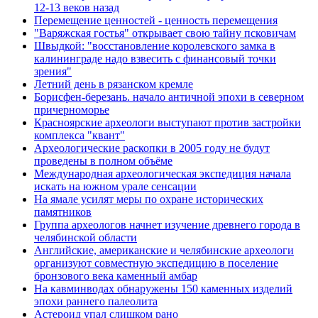
12-13 веков назад
Перемещение ценностей - ценность перемещения
"Варяжская гостья" открывает свою тайну псковичам
Швыдкой: "восстановление королевского замка в
калининграде надо взвесить с финансовый точки
зрения"
Летний день в рязанском кремле
Борисфен-березань. начало античной эпохи в северном
причерноморье
Красноярские археологи выступают против застройки
комплекса "квант"
Археологические раскопки в 2005 году не будут
проведены в полном объёме
Международная археологическая экспедиция начала
искать на южном урале сенсации
На ямале усилят меры по охране исторических
памятников
Группа археологов начнет изучение древнего города в
челябинской области
Английские, американские и челябинские археологи
организуют совместную экспедицию в поселение
бронзового века каменный амбар
На кавминводах обнаружены 150 каменных изделий
эпохи раннего палеолита
Астероид упал слишком рано