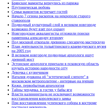
Брянские мамонты вернулись из парижа
Плутоническая любовь
Семья мамонтов встречает гостей
Начало 7 сезона раскопок на некрополе старого
ставрополя
Подводный культурный слой в великом новгороде
возможно будет взят под охрану
Новгородские аквалангисты отложили поиски
памятника александру второму
Под москвой откопали древнюю слесарную мастерскую
План деятельности тольяттинского краеведческого музея
на 2005 год
В великом новгороде подводные археологи ищут
древний мост
Эстонские археологи приехали в псковскую область
изучать историю народности сету
Девочка с кузнечиком
Наталия душкина об "эстетической слепоте" в
московском метрополитене - интервью иа regnum
Кижи. первобытная археология
Тайны чердачка. в гостях у бабы яги
Власти калининграда не исключают возможности
восстановления королевского замка
При восстановлении успенского собора в костроме
пострадал некрополь