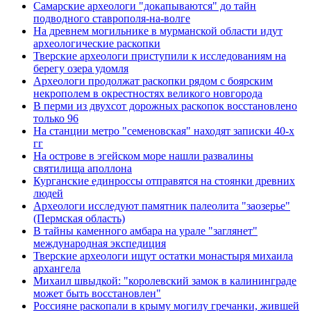
Самарские археологи "докапываются" до тайн
подводного ставрополя-на-волге
На древнем могильнике в мурманской области идут
археологические раскопки
Тверские археологи приступили к исследованиям на
берегу озера удомля
Археологи продолжат раскопки рядом с боярским
некрополем в окрестностях великого новгорода
В перми из двухсот дорожных раскопок восстановлено
только 96
На станции метро "семеновская" находят записки 40-х
гг
На острове в эгейском море нашли развалины
святилища аполлона
Курганские единроссы отправятся на стоянки древних
людей
Археологи исследуют памятник палеолита "заозерье"
(Пермская область)
В тайны каменного амбара на урале "заглянет"
международная экспедиция
Тверские археологи ищут остатки монастыря михаила
архангела
Михаил швыдкой: "королевский замок в калининграде
может быть восстановлен"
Россияне раскопали в крыму могилу гречанки, жившей