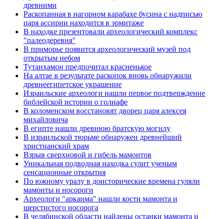
древними
Раскопанная в нагорном карабахе бусина с надписью
царя ассирии находится в эрмитаже
В находке презентовали археологический комплекс
"палеодеревня"
В приморье появится археологический музей под
открытым небом
Тутанхамон предпочитал красненькое
На алтае в результате раскопок вновь обнаружили
древнеегипетское украшение
Израильские археологи нашли первое подтверждение
библейской истории о голиафе
В коломенском восстановят дворец царя алексея
михайловича
В египте нашли древнюю братскую могилу
В израильской тюрьме обнаружен древнейший
христианский храм
Взрыв сверхновой и гибель мамонтов
Уникальная подводная находка сулит ученым
сенсационные открытия
По южному уралу в доисторические времена гуляли
мамонты и носороги
Археологи "аркаима" нашли кости мамонта и
шерстистого носорога
В челябинской области найдены останки мамонта и