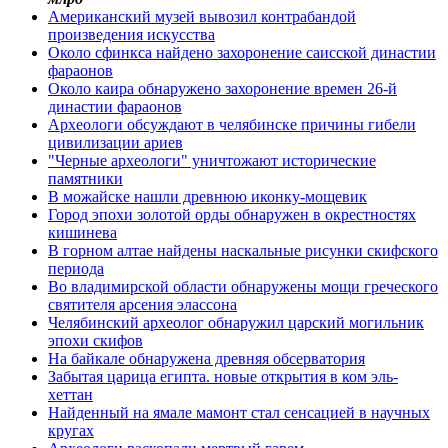
Американский музей вывозил контрабандой
произведения искусства
Около сфинкса найдено захоронение саисской династии
фараонов
Около каира обнаружено захоронение времен 26-й
династии фараонов
Археологи обсуждают в челябинске причины гибели
цивилизации ариев
"Черные археологи" уничтожают исторические
памятники
В можайске нашли древнюю иконку-мощевик
Город эпохи золотой орды обнаружен в окрестностях
кишинева
В горном алтае найдены наскальные рисунки скифского
периода
Во владимирской области обнаружены мощи греческого
святителя арсения элассона
Челябинский археолог обнаружил царский могильник
эпохи скифов
На байкале обнаружена древняя обсерватория
Забытая царица египта. новые открытия в ком эль-
хеттан
Найденный на ямале мамонт стал сенсацией в научных
кругах