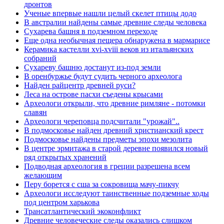
дронтов
Ученые впервые нашли целый скелет птицы додо
В австралии найдены самые древние следы человека
Сухарева башня в подземном переходе
Еще одна необычная пещера обнаружена в мармарисе
Керамика кастелли xvi-xviii веков из итальянских
собраний
Сухареву башню достанут из-под земли
В оренбуржье будут судить черного археолога
Найден райцентр древней руси?
Леса на острове пасхи съедены крысами
Археологи открыли, что древние римляне - потомки
славян
Археологи череповца подсчитали "урожай"..
В подмосковье найден древний христианский крест
Подмосковье найдены предметы эпохи мезолита
В центре эрмитажа в старой деревне появился новый
ряд открытых хранений
Подводная археология в греции разрешена всем
желающим
Перу борется с сша за сокровища мачу-пикчу
Археологи исследуют таинственные подземные ходы
под центром харькова
Трансатлантический экоконфликт
Древние человеческие следы оказались слишком