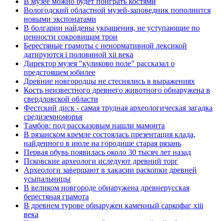
В музее можно будет поиграть костями
Вологодский областной музей-заповедник пополнится
новыми экспонатами
В болгарии найдены украшения, не уступающие по
ценности сокровищам трои
Берестяные грамоты с ненормативной лексикой
датируются i половиной xii века
Директор музея "куликово поле" рассказал о
предстоящем юбилее
Древние новгородцы не стеснялись в выражениях
Кость неизвестного древнего животного обнаружена в
свердловской области
Фестский диск - самая трудная археологическая загадка
средиземноморья
Тамбов: под рассказовым нашли мамонта
В рязанском кремле состоялась презентация клада,
найденного в июле на городище старая рязань
Первая обувь появилась около 30 тысяч лет назад
Псковские археологи иследуют древний торг
Археологи завершают в хакасии раскопки древней
усыпальницы
В великом новгороде обнаружена древнерусская
берестяная грамота
В древнем турове обнаружен каменный саркофаг xiii
века