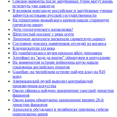
Севские мамонты после зарубежных турне могут вновь
исчезнуть уже навсегда
В великом новгороде российские и зарубежные ученые
займутся истоками русской государственности
На территории можайского кремля нашли старинную
греческую икону
Дети геологического катаклизма?
Шерстистый носорог с реки осетр
Липецкие археологи раскопали сарматскую царицу
Состояние донских памятников отследят из космоса
Кладоискатели xxi века
Из уланбаторского музея пропало яйцо динозавра
Артефакт из "кода да винчи" обнаружен в иерусалиме
На знаменитом острове робинзона крузо нашли
сокровища английских пиратов
Guardian: на чилийском острове найден клад на $10
млрд
Американский музей вывозил контрабандой
произведения искусства
Около сфинкса найдено захоронение саисской династии
фараонов
Около каира обнаружено захоронение времен 26-й
династии фараонов
Археологи обсуждают в челябинске причины гибели
цивилизации ариев