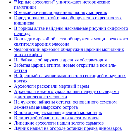
"Черные археологи" уничтожают исторические
памятники
В можайске нашли древнюю иконку-мощевик
Город эпохи золотой орды обнаружен в окрестностях
кишинева
В горном алтае найдены наскальные рисунки скифского
периода
Во владимирской области обнаружены мощи греческого
святителя арсения элассона
Челябинский археолог обнаружил царский могильник
эпохи скифов
На байкале обнаружена древняя обсерватория
Забытая царица египта. новые открытия в ком эль-
хеттан
Найденный на ямале мамонт стал сенсацией в научных
кругах
Археологи раскопали мертвый гарем
Археологи южного урала нашли пещеру со следами
доисторического человека
На чукотке найдены остатки основанного семеном
дежневым анадырского острога
В новгороде раскопали древний монастырь
В липецкой области нашли кости мамонта
Липецкие археологи нашли золото сарматов
Дачник нашел на огороде останки предка динозавров