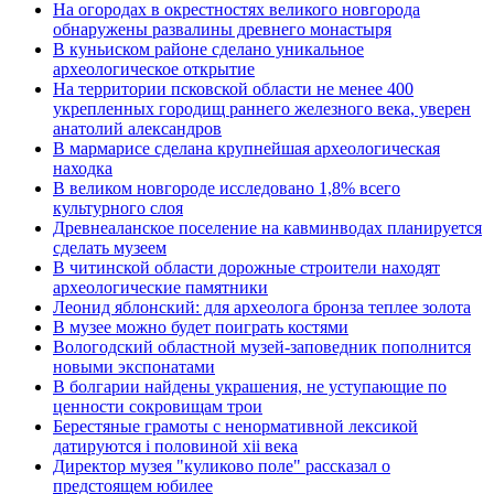
На огородах в окрестностях великого новгорода
обнаружены развалины древнего монастыря
В куньиском районе сделано уникальное
археологическое открытие
На территории псковской области не менее 400
укрепленных городищ раннего железного века, уверен
анатолий александров
В мармарисе сделана крупнейшая археологическая
находка
В великом новгороде исследовано 1,8% всего
культурного слоя
Древнеаланское поселение на кавминводах планируется
сделать музеем
В читинской области дорожные строители находят
археологические памятники
Леонид яблонский: для археолога бронза теплее золота
В музее можно будет поиграть костями
Вологодский областной музей-заповедник пополнится
новыми экспонатами
В болгарии найдены украшения, не уступающие по
ценности сокровищам трои
Берестяные грамоты с ненормативной лексикой
датируются i половиной xii века
Директор музея "куликово поле" рассказал о
предстоящем юбилее