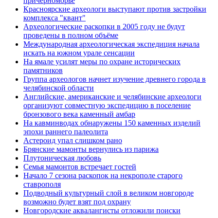
причерноморье
Красноярские археологи выступают против застройки
комплекса "квант"
Археологические раскопки в 2005 году не будут
проведены в полном объёме
Международная археологическая экспедиция начала
искать на южном урале сенсации
На ямале усилят меры по охране исторических
памятников
Группа археологов начнет изучение древнего города в
челябинской области
Английские, американские и челябинские археологи
организуют совместную экспедицию в поселение
бронзового века каменный амбар
На кавминводах обнаружены 150 каменных изделий
эпохи раннего палеолита
Астероид упал слишком рано
Брянские мамонты вернулись из парижа
Плутоническая любовь
Семья мамонтов встречает гостей
Начало 7 сезона раскопок на некрополе старого
ставрополя
Подводный культурный слой в великом новгороде
возможно будет взят под охрану
Новгородские аквалангисты отложили поиски