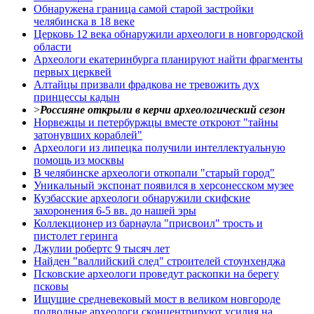
Обнаружена граница самой старой застройки
челябинска в 18 веке
Церковь 12 века обнаружили археологи в новгородской
области
Археологи екатеринбурга планируют найти фрагменты
первых церквей
Алтайцы призвали фрадкова не тревожить дух
принцессы кадын
>
Россияне открыли в керчи археологический сезон
Норвежцы и петербуржцы вместе откроют "тайны
затонувших кораблей"
Археологи из липецка получили интеллектуальную
помощь из москвы
В челябинске археологи откопали "старый город"
Уникальный экспонат появился в херсонесском музее
Кузбасские археологи обнаружили скифские
захоронения 6-5 вв. до нашей эры
Коллекционер из барнаула "присвоил" трость и
пистолет геринга
Джулии робертс 9 тысяч лет
Найден "валлийский след" строителей стоунхенджа
Псковские археологи проведут раскопки на берегу
псковы
Ищущие средневековый мост в великом новгороде
подводные археологи сконцентрируют усилия на