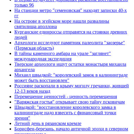
только 96
На станции метро "семеновская" находят записки 40-х
гг
На острове в эгейском море нашли развалины
святилища аполлона
Курганские единроссы отправятся на стоянки древних
людей
Археологи исследуют памятник палеолита "заозерье"
(Пермская область)
В тайны каменного амбара на урале "заглянет"
международная экспедиция
Тверские археологи ищут остатки монастыря михаила
архангела
Михаил швыдкой: "королевский замок в калининграде
может быть восстановлен"
Россияне раскопали в крыму могилу гречанки, жившей
12-13 веков назад
Перемещение ценностей - ценность перемещения
"Варяжская гостья" открывает свою тайну псковичам
Швыдкой: "восстановление королевского замка в
калининграде надо взвесить с финансовый точки
зрения"
Летний день в рязанском кремле
Борисфен-березань. начало античной эпохи в северном