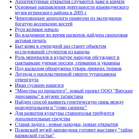
Архитектурные открытия случаются даже в кремле
Основные направления деятельности краеведческого
музея игринского района в 2005 г
Череповецкие археологи привезли из экспедиции
богатую коллекцию костей
Руси великое начало
Во владимире во время раскопок найдена свинцовая
актовая печать
Быт коми в очередной раз станет объектом
исследований студентов из канады
Роль минералов в культуре народов обсуждают в
сыктывкаре ученые россии, германии и украины
Под кызылом обнаружена утварь древних тюрков
Легенда о насильственной смерти тутанхамона
отвергнута
Иван сусанин нашелся
"Монстры из прошлого". новый проект ООО "Вятские
динозавры" в музеях татарстана
Найден способ выявить генетическую связь между
неандертальцем и "гомо сапиенс"
Для развития культуры ставрополья требуются
дополнительные средства
Старая ладога - новые находки, новые открытия
Псковский музей-заповедник готовит выставку "тайна
варяжской гостьи"