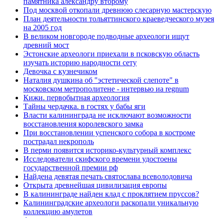
памятника александру второму
Под москвой откопали древнюю слесарную мастерскую
План деятельности тольяттинского краеведческого музея
на 2005 год
В великом новгороде подводные археологи ищут
древний мост
Эстонские археологи приехали в псковскую область
изучать историю народности сету
Девочка с кузнечиком
Наталия душкина об "эстетической слепоте" в
московском метрополитене - интервью иа regnum
Кижи. первобытная археология
Тайны чердачка. в гостях у бабы яги
Власти калининграда не исключают возможности
восстановления королевского замка
При восстановлении успенского собора в костроме
пострадал некрополь
В перми появится историко-культурный комплекс
Исследователи скифского времени удостоены
государственной премии рф
Найдена девятая печать святослава всеволодовича
Открыта древнейшая цивилизация европы
В калининграде найден клад с проклятием пруссов?
Калининградские археологи раскопали уникальную
коллекцию амулетов