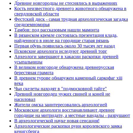
Древние новгородцы не стеснялись в выражениях
Кость неизвестного древнего животного обнаружена в
свердловской области
Фестский диск - самая трудная археологическая загадка
средиземноморья
Тамбов: под рассказовым нашли мамонта
В рязанском кремле состоялась презентация клада,
найденного в июле на городище старая рязань
Первая обувь появилась около 30 тысяч лет назад
Псковские археологи иследуют древний торг
Археологи завершают в хакасии раскопки древней
усыпальницы
В великом новгороде обнаружена древнерусская
берестяная грамота
В древнем турове обнаружен каменный саркофаг xiii
века
Чьи скелеты находят в "подмосковной тайге"
Древний новгородец чужих свиней и коней не
насиловал
Жители омска заинтересовались археологией
Московские археологи восстанавливают древнее
городище на митридате, а местные вандалы - разрушают
В археологической науке новая сенсация!
Археологические раскопки руин королевского замка
кенигсберга