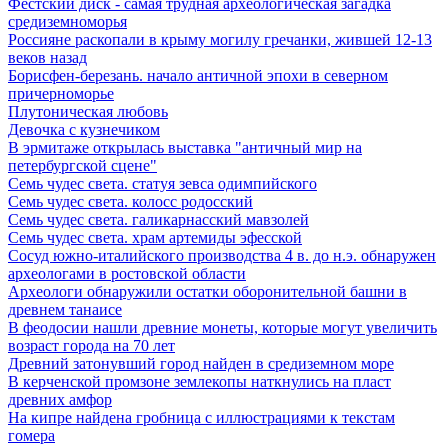
Фестский диск - самая трудная археологическая загадка
средиземноморья
Россияне раскопали в крыму могилу гречанки, жившей 12-13
веков назад
Борисфен-березань. начало античной эпохи в северном
причерноморье
Плутоническая любовь
Девочка с кузнечиком
В эрмитаже открылась выставка "античный мир на
петербургской сцене"
Семь чудес света. статуя зевса одимпийского
Семь чудес света. колосс родосский
Семь чудес света. галикарнасский мавзолей
Семь чудес света. храм артемиды эфесской
Сосуд южно-италийского производства 4 в. до н.э. обнаружен
археологами в ростовской области
Археологи обнаружили остатки оборонительной башни в
древнем танаисе
В феодосии нашли древние монеты, которые могут увеличить
возраст города на 70 лет
Древний затонувший город найден в средиземном море
В керченской промзоне землекопы наткнулись на пласт
древних амфор
На кипре найдена гробница с иллюстрациями к текстам
гомера