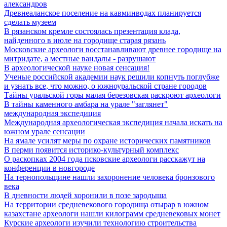
александров
Древнеаланское поселение на кавминводах планируется
сделать музеем
В рязанском кремле состоялась презентация клада,
найденного в июле на городище старая рязань
Московские археологи восстанавливают древнее городище на
митридате, а местные вандалы - разрушают
В археологической науке новая сенсация!
Ученые российской академии наук решили копнуть поглубже
и узнать все, что можно, о южноуральской стране городов
Тайны уральской горы малая березовская раскроют археологи
В тайны каменного амбара на урале "заглянет"
международная экспедиция
Международная археологическая экспедиция начала искать на
южном урале сенсации
На ямале усилят меры по охране исторических памятников
В перми появится историко-культурный комплекс
О раскопках 2004 года псковские археологи расскажут на
конференции в новгороде
На тернопольщине нашли захоронение человека бронзового
века
В дневности людей хоронили в позе зародыша
На территории средневекового городища отырар в южном
казахстане археологи нашли килограмм средневековых монет
Курские археологи изучили технологию строительства