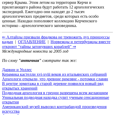
сервер Крыма. Этим летом на территории Керчи и
прилегающего района будут работать 12 археологических
экспедиций. Ежегодно они находят до 2 тысяч
археологических предметов, среди которых есть особо
ценные. Находки пополняют коллекцию Керченского
историко - археологического заповедника.
⇐ Алтайцы призвали фрадкова не тревожить дух принцессы
кадын
|
ОГЛАВЛЕНИЕ
|
Норвежцы и петербуржцы вместе
откроют "тайны затонувших кораблей" ⇒
Международные новости за 2005 год
По слову
"античная"
смотрите так же:
Дарвин и Уоллес
Керамика кастелли xvi-xviii веков из итальянских собраний
Археологи открыли, что древние римляне - потомки славян
В центре эрмитажа в старой деревне появился новый ряд
открытых хранений
Подводная археология в греции разрешена всем желающим
Уникальная подводная находка сулит ученым сенсационные
открытия
Американский музей вывозил контрабандой произведения
искусства