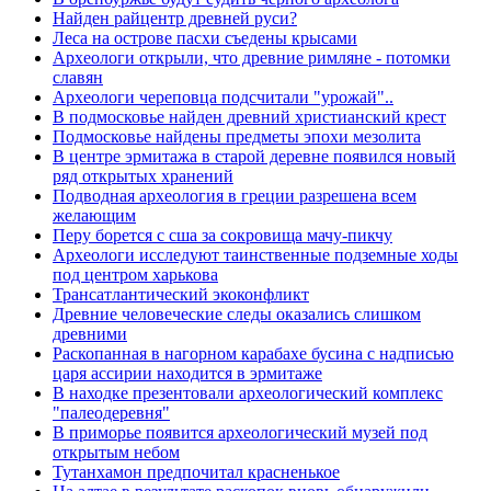
Найден райцентр древней руси?
Леса на острове пасхи съедены крысами
Археологи открыли, что древние римляне - потомки
славян
Археологи череповца подсчитали "урожай"..
В подмосковье найден древний христианский крест
Подмосковье найдены предметы эпохи мезолита
В центре эрмитажа в старой деревне появился новый
ряд открытых хранений
Подводная археология в греции разрешена всем
желающим
Перу борется с сша за сокровища мачу-пикчу
Археологи исследуют таинственные подземные ходы
под центром харькова
Трансатлантический экоконфликт
Древние человеческие следы оказались слишком
древними
Раскопанная в нагорном карабахе бусина с надписью
царя ассирии находится в эрмитаже
В находке презентовали археологический комплекс
"палеодеревня"
В приморье появится археологический музей под
открытым небом
Тутанхамон предпочитал красненькое