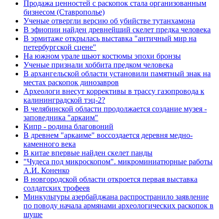
Продажа ценностей с раскопок стала организованным
бизнесом (Ставрополье)
Ученые отвергли версию об убийстве тутанхамона
В эфиопии найден древнейший скелет предка человека
В эрмитаже открылась выставка "античный мир на
петербургской сцене"
На южном урале шьют костюмы эпохи бронзы
Ученые признали хоббита предком человека
В архангельской области установили памятный знак на
местах раскопок динозавров
Археологи внесут коррективы в трассу газопровода к
калининградской тэц-2?
В челябинской области продолжается создание музея -
заповедника "аркаим"
Кипр - родина благовоний
В древнем "аркаиме" воссоздается деревня медно-
каменного века
В китае впервые найден скелет панды
"Чудеса под микроскопом". микроминиатюрные работы
А.И. Коненко
В новгородской области откроется первая выставка
солдатских трофеев
Минкультуры азеpбайджана распространило заявление
по поводу начала аpмянами археологических раскопок в
шуше