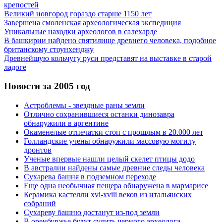
крепостей
Великий новгород гораздо старше 1150 лет
Завершена смоленская археологическая экспедиция
Уникальные находки археологов в салехарде
В башкирии найдено святилище древнего человека, подобное
британскому стоунхенджу
Древнейшую кольчугу руси представят на выставке в старой
ладоге
Новости за 2005 год
Астроблемы - звездные раны земли
Отлично сохранившиеся останки динозавра
обнаружили в аргентине
Окаменелые отпечатки стоп с прошлым в 20.000 лет
Голландские учены обнаружили массовую могилу
дронтов
Ученые впервые нашли целый скелет птицы додо
В австралии найдены самые древние следы человека
Сухарева башня в подземном переходе
Еще одна необычная пещера обнаружена в мармарисе
Керамика кастелли xvi-xviii веков из итальянских
собраний
Сухареву башню достанут из-под земли
В оренбуржье будут судить черного археолога