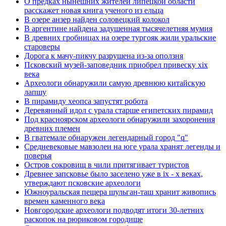
О предках нынешних жителей липецкой области
расскажет новая книга ученого из ельца
В озере анзер найден соловецкий колокол
В аргентине найдена задушенная тысячелетняя мумия
В древних гробницах на озере тургояк жили уральские
староверы
Дорога к мачу-пикчу разрушена из-за оползня
Псковский музей-заповедник приобрел привеску xix
века
Археологи обнаружили самую древнюю китайскую
лапшу
В пирамиду хеопса запустят робота
Деревянный идол с урала старше египетских пирамид
Под красноярском археологи обнаружили захоронения
древних племен
В гватемале обнаружен легендарный город "q"
Средневековые мавзолеи на юге урала хранят легенды и
поверья
Остров сокровищ в чили притягивает туристов
Древнее запсковье было заселено уже в ix - x веках,
утверждают псковские археологи
Южноуральская пещера шульган-таш хранит живопись
времен каменного века
Новгородские археологи подводят итоги 30-летних
раскопок на рюриковом городище