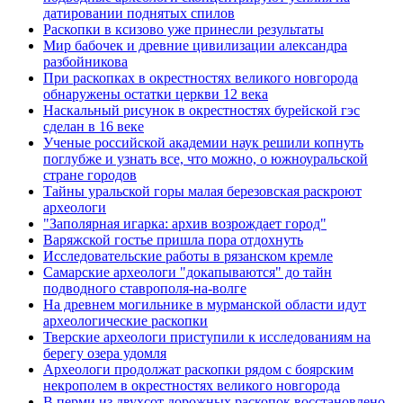
датировании поднятых спилов
Раскопки в ксизово уже принесли результаты
Мир бабочек и древние цивилизации александра
разбойникова
При раскопках в окрестностях великого новгорода
обнаружены остатки церкви 12 века
Наскальный рисунок в окрестностях бурейской гэс
сделан в 16 веке
Ученые российской академии наук решили копнуть
поглубже и узнать все, что можно, о южноуральской
стране городов
Тайны уральской горы малая березовская раскроют
археологи
"Заполярная игарка: архив возрождает город"
Варяжской гостье пришла пора отдохнуть
Исследовательские работы в рязанском кремле
Самарские археологи "докапываются" до тайн
подводного ставрополя-на-волге
На древнем могильнике в мурманской области идут
археологические раскопки
Тверские археологи приступили к исследованиям на
берегу озера удомля
Археологи продолжат раскопки рядом с боярским
некрополем в окрестностях великого новгорода
В перми из двухсот дорожных раскопок восстановлено