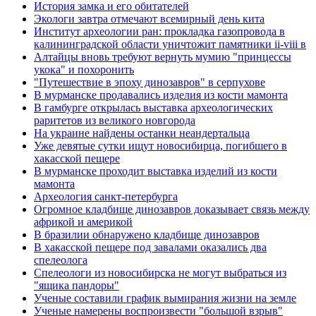
История замка и его обитателей
Экологи завтра отмечают всемирный день кита
Институт археологии ран: прокладка газопровода в
калининградской области уничтожит памятники ii-viii в
Алтайцы вновь требуют вернуть мумию "принцессы
укока" и похоронить
"Путешествие в эпоху динозавров" в серпухове
В мурманске продавались изделия из кости мамонта
В гамбурге открылась выставка археологических
раритетов из великого новгорода
На украине найдены останки неандертальца
Уже девятые сутки ищут новосибирца, погибшего в
хакасской пещере
В мурманске проходит выставка изделий из кости
мамонта
Археология санкт-петербурга
Огромное кладбище динозавров доказывает связь между
африкой и америкой
В бразилии обнаружено кладбище динозавров
В хакасской пещере под завалами оказались два
спелеолога
Спелеологи из новосибирска не могут выбраться из
"ящика пандоры"
Ученые составили график вымирания жизни на земле
Ученые намерены воспроизвести "большой взрыв"