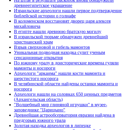
На алтае в результате раскопок вновь обнаружили
древнеегипетское украшение
Израильские археологи нашли первое подтверждение
библейской истории о голиафе
В коломенском восстановят дворец царя алексея
михайловича
В египте нашли древнюю братскую могилу
В израильской тюрьме обнаружен древнейший
христианский храм
Взрыв сверхновой и гибель мамонтов
Уникальная подводная находка сулит ученым
сенсационные открытия
По южному уралу в доисторические времена гуляли
мамонты и носороги
Археологи "аркаима" нашли кости мамонта и
шерстистого носорога
В челябинской области найдены останки мамонта и
носорога
Археологи нашли на соловках 650 ценных предметов
(Архангельская область)
"Волшебный мир глиняной игрушки" в музее-
заповеднике "Царицыно"
Древнейшая астрообсерватория евразии найдена в
предгорьях южного урала
Золотая находка археологов в липецке