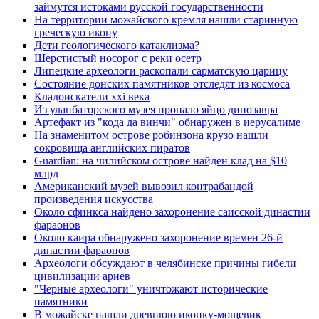
займутся истоками русской государственности
На территории можайского кремля нашли старинную
греческую икону
Дети геологического катаклизма?
Шерстистый носорог с реки осетр
Липецкие археологи раскопали сарматскую царицу
Состояние донских памятников отследят из космоса
Кладоискатели xxi века
Из уланбаторского музея пропало яйцо динозавра
Артефакт из "кода да винчи" обнаружен в иерусалиме
На знаменитом острове робинзона крузо нашли
сокровища английских пиратов
Guardian: на чилийском острове найден клад на $10
млрд
Американский музей вывозил контрабандой
произведения искусства
Около сфинкса найдено захоронение саисской династии
фараонов
Около каира обнаружено захоронение времен 26-й
династии фараонов
Археологи обсуждают в челябинске причины гибели
цивилизации ариев
"Черные археологи" уничтожают исторические
памятники
В можайске нашли древнюю иконку-мощевик