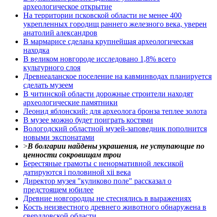
археологическое открытие
На территории псковской области не менее 400
укрепленных городищ раннего железного века, уверен
анатолий александров
В мармарисе сделана крупнейшая археологическая
находка
В великом новгороде исследовано 1,8% всего
культурного слоя
Древнеаланское поселение на кавминводах планируется
сделать музеем
В читинской области дорожные строители находят
археологические памятники
Леонид яблонский: для археолога бронза теплее золота
В музее можно будет поиграть костями
Вологодский областной музей-заповедник пополнится
новыми экспонатами
>
В болгарии найдены украшения, не уступающие по
ценности сокровищам трои
Берестяные грамоты с ненормативной лексикой
датируются i половиной xii века
Директор музея "куликово поле" рассказал о
предстоящем юбилее
Древние новгородцы не стеснялись в выражениях
Кость неизвестного древнего животного обнаружена в
свердловской области