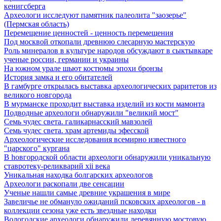
кенигсберга
Археологи исследуют памятник палеолита "заозерье"
(Пермская область)
Перемещение ценностей - ценность перемещения
Под москвой откопали древнюю слесарную мастерскую
Роль минералов в культуре народов обсуждают в сыктывкаре
ученые россии, германии и украины
На южном урале шьют костюмы эпохи бронзы
История замка и его обитателей
В гамбурге открылась выставка археологических раритетов из
великого новгорода
В мурманске проходит выставка изделий из кости мамонта
Подводные археологи обнаружили "великий мост"
Семь чудес света. галикарнасский мавзолей
Семь чудес света. храм артемиды эфесской
Археологические исследования всемирно известного
"царского" кургана
В hовгородской области археологи обнаружили уникальную
ставротеку-реликварий xii века
Уникальная находка болгарских археологов
Археологи раскопали две сенсации
Ученые нашли самые древние украшения в мире
Завеличье не обмануло ожиданий псковских археологов - в
коллекции сезона уже есть звездные находки
Вологодские археологи обнаружили деревянную мостовую,