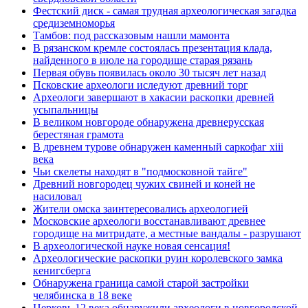
Фестский диск - самая трудная археологическая загадка
средиземноморья
Тамбов: под рассказовым нашли мамонта
В рязанском кремле состоялась презентация клада,
найденного в июле на городище старая рязань
Первая обувь появилась около 30 тысяч лет назад
Псковские археологи иследуют древний торг
Археологи завершают в хакасии раскопки древней
усыпальницы
В великом новгороде обнаружена древнерусская
берестяная грамота
В древнем турове обнаружен каменный саркофаг xiii
века
Чьи скелеты находят в "подмосковной тайге"
Древний новгородец чужих свиней и коней не
насиловал
Жители омска заинтересовались археологией
Московские археологи восстанавливают древнее
городище на митридате, а местные вандалы - разрушают
В археологической науке новая сенсация!
Археологические раскопки руин королевского замка
кенигсберга
Обнаружена граница самой старой застройки
челябинска в 18 веке
Церковь 12 века обнаружили археологи в новгородской