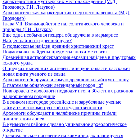
характеристики мустьерских местонахождений (М.Д.
Гвоздовер, Г.И. Лазуков)
Археологическая характеристика верхнего палеолита (М.Д.
Гвоздовер)
Глава VII. Взаимодействие палеолитического человека и
природы (Г.И. Лазуков)
Еще одна необычная пещера обнаружена в мармарисе
Найден райцентр древней руси?
В подмосковье найден древний христианский крест
Подмосковье найдены предметы эпохи мезолита
Древнейшая астрообсерватория евразии найдена в предгорьях
южного урала
О предках нынешних жителей липецкой области расскажет
новая книга ученого из ельца
Археологи обнаружили самую древнюю китайскую лапшу
В гватемале обнаружен легендарный город "q"
Новгородские археологи подводят итоги 30-летних раскопок
на рюриковом городище
В великом новгороде российские и зарубежные ученые
займутся истоками русской государственности
Археологи обсуждают в челябинске причины гибели
цивилизации ариев
В куньиском районе сделано уникальное археологическое
открытие
Древнеаланское поселение на кавминводах планируется