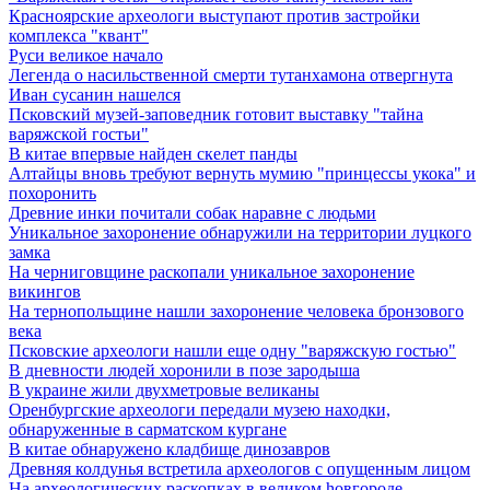
Красноярские археологи выступают против застройки
комплекса "квант"
Руси великое начало
Легенда о насильственной смерти тутанхамона отвергнута
Иван сусанин нашелся
Псковский музей-заповедник готовит выставку "тайна
варяжской гостьи"
В китае впервые найден скелет панды
Алтайцы вновь требуют вернуть мумию "принцессы укока" и
похоронить
Древние инки почитали собак наравне с людьми
Уникальное захоронение обнаружили на территории луцкого
замка
На черниговщине раскопали уникальное захоронение
викингов
На тернопольщине нашли захоронение человека бронзового
века
Псковские археологи нашли еще одну "варяжскую гостью"
В дневности людей хоронили в позе зародыша
В украине жили двухметровые великаны
Оренбургские археологи передали музею находки,
обнаруженные в сарматском кургане
В китае обнаружено кладбище динозавров
Древняя колдунья встретила археологов с опущенным лицом
Hа археологических раскопках в великом hовгороде