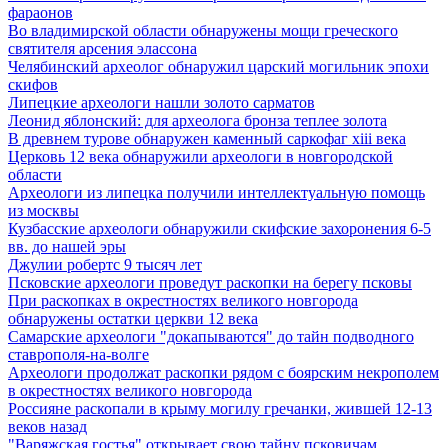
фараонов
Во владимирской области обнаружены мощи греческого
святителя арсения элассона
Челябинский археолог обнаружил царский могильник эпохи
скифов
Липецкие археологи нашли золото сарматов
Леонид яблонский: для археолога бронза теплее золота
В древнем турове обнаружен каменный саркофаг xiii века
Церковь 12 века обнаружили археологи в новгородской
области
Археологи из липецка получили интеллектуальную помощь
из москвы
Кузбасские археологи обнаружили скифские захоронения 6-5
вв. до нашей эры
Джулии робертс 9 тысяч лет
Псковские археологи проведут раскопки на берегу псковы
При раскопках в окрестностях великого новгорода
обнаружены остатки церкви 12 века
Самарские археологи "докапываются" до тайн подводного
ставрополя-на-волге
Археологи продолжат раскопки рядом с боярским некрополем
в окрестностях великого новгорода
Россияне раскопали в крыму могилу гречанки, жившей 12-13
веков назад
"Варяжская гостья" открывает свою тайну псковичам