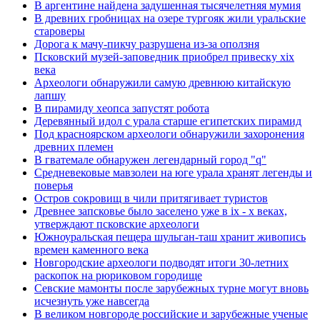
В аргентине найдена задушенная тысячелетняя мумия
В древних гробницах на озере тургояк жили уральские
староверы
Дорога к мачу-пикчу разрушена из-за оползня
Псковский музей-заповедник приобрел привеску xix
века
Археологи обнаружили самую древнюю китайскую
лапшу
В пирамиду хеопса запустят робота
Деревянный идол с урала старше египетских пирамид
Под красноярском археологи обнаружили захоронения
древних племен
В гватемале обнаружен легендарный город "q"
Средневековые мавзолеи на юге урала хранят легенды и
поверья
Остров сокровищ в чили притягивает туристов
Древнее запсковье было заселено уже в ix - x веках,
утверждают псковские археологи
Южноуральская пещера шульган-таш хранит живопись
времен каменного века
Новгородские археологи подводят итоги 30-летних
раскопок на рюриковом городище
Севские мамонты после зарубежных турне могут вновь
исчезнуть уже навсегда
В великом новгороде российские и зарубежные ученые