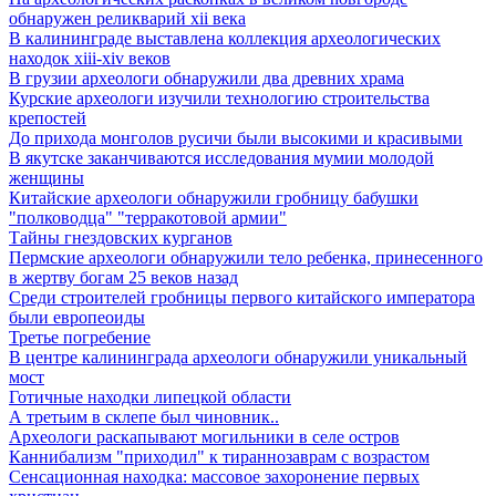
обнаружен реликварий xii века
В калининграде выставлена коллекция археологических
находок xiii-xiv веков
В грузии археологи обнаружили два древних храма
Курские археологи изучили технологию строительства
крепостей
До прихода монголов русичи были высокими и красивыми
В якутске заканчиваются исследования мумии молодой
женщины
Китайские археологи обнаружили гробницу бабушки
"полководца" "терракотовой армии"
Тайны гнездовских курганов
Пермские археологи обнаружили тело ребенка, принесенного
в жертву богам 25 веков назад
Среди строителей гробницы первого китайского императора
были европеоиды
Третье погребение
В центре калининграда археологи обнаружили уникальный
мост
Готичные находки липецкой области
А третьим в склепе был чиновник..
Археологи раскапывают могильники в селе остров
Каннибализм "приходил" к тираннозаврам с возрастом
Сенсационная находка: массовое захоронение первых