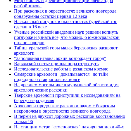
Мир бабочек и древние цивилизации александра
разбойникова
При раскопках в окрестностях великого новгорода
обнаружены остатки церкви 12 века
Наскальный рисунок в окрестностях бурейской гэс
сделан в 16 веке
Ученые российской академии наук решили копнуть
поглубже и узнать все, что можно, о южноуральской
стране городов
Тайны уральской горы малая березовская раскроют
археологи
"Заполярная игарка: архив возрождает город"
Варяжской гостье пришла пора отдохнуть
Исследовательские работы в рязанском кремле
Самарские археологи "докапываются" до тайн
подводного ставрополя-на-волге
На древнем могильнике в мурманской области идут
археологические раскопки
Тверские археологи приступили к исследованиям на
берегу озера удомля
Археологи продолжат раскопки рядом с боярским
некрополем в окрестностях великого новгорода
В перми из двухсот дорожных раскопок восстановлено
только 96
На станции метро "семеновская" находят записки 40-х