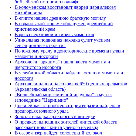
библейской истории о голиафе
В коломенском восстановят дворец царя алексея
михайловича
В египте нашли древнюю братскую могилу
В израильской тюрьме обнаружен древнейший
христианский храм
Взрыв сверхновой и гибель мамонтов
Уникальная подводная находка сулит ученым
сенсационные открытия
По южному уралу в доисторические времена гуляли
мамонты и носороги
Археологи "аркаима" нашли кости мамонта и
шерстистого носорога
В челябинской области найдены останки мамонта и
носорога
Археологи нашли на соловках 650 ценных предметов
(Архангельская область)
"Волшебный мир глиняной игрушки" в музее-
заповеднике "Царицыно"
Древнейшая астрообсерватория евразии найдена в
предгорьях южного урала
Золотая находка археологов в липецке
О предках нынешних жителей липецкой области
расскажет новая книга ученого из ельца
В озере анзер найден соловецкий колокол