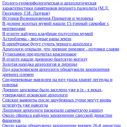
Геолого-геоморфологическая и археологическая
характеристики памятников верхнего палеолита (М.Д.
Гвоздовер, Г.И. Лазуков)
История Возникновения Приматов и человека
В долине золотых мумий нашли 15-тонный саркофаг с
мертвецами
В египте найдено кладбище полусотни мумий
Астроблемы - звездные раны земли
В оренбуржье будут судить черного археолога
Археологи открыли, что древние римляне - потомки славян
Тутанхамон предпочитал красненькое
В египте нашли древнюю братскую могилу
Золотая находка археологов в липецке
Под красноярском археологи обнаружили захоронения
древних племен
Средневековые мавзолеи на юге урала хранят легенды и
поверья
Древнее запсковье было заселено уже в ix - x веках,
утверждают псковские археологи
Севские мамонты после зарубежных турне могут вновь
исчезнуть уже навсегда
Липецкие археологи раскопали сарматскую царицу
Около сфинкса найдено захоронение саисской династии
фараонов
Около каира обнаружено захоронение времен 26-й династии