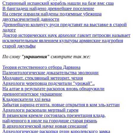
Старинный испанский корабль нашли на базе вмс сша
В бангладеш найдено древнейшее поселение
На севере израиля найдены подземные убежища
двухтысячелетней давности
Древнейшую кольчугу руси представят на выставке в старой
ладоге
Доктор исторических наук археолог гамлет петросян называет
исключительным явлением культуры армянские надгробия
старой джульфы
По слову
"украшения"
смотрите так же:
Теория естественного отбора Дарвина
Палеонтологические доказательства эволюции
Молдавит. стеклянный метеорит. чехия
Археологи череповца подсчитали "урожай"..
На алтае в результате раскопок вновь обнаружили
древнеегипетское украшение
Кладоискатели xxi века
Забытая царица египта. новые открытия в ком эль-хеттан
Археологи раскопали мертвый гарем
В рязанском кремле состоялась презентация клада,
найденного в июле на городище старая рязань
В археологической науке новая сенсация!
Археологические раскопки руин королевского замка