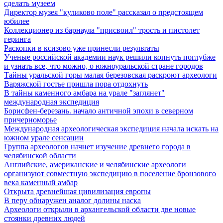
сделать музеем
Директор музея "куликово поле" рассказал о предстоящем
юбилее
Коллекционер из барнаула "присвоил" трость и пистолет
геринга
Раскопки в ксизово уже принесли результаты
Ученые российской академии наук решили копнуть поглубже
и узнать все, что можно, о южноуральской стране городов
Тайны уральской горы малая березовская раскроют археологи
Варяжской гостье пришла пора отдохнуть
В тайны каменного амбара на урале "заглянет"
международная экспедиция
Борисфен-березань. начало античной эпохи в северном
причерноморье
Международная археологическая экспедиция начала искать на
южном урале сенсации
Группа археологов начнет изучение древнего города в
челябинской области
Английские, американские и челябинские археологи
организуют совместную экспедицию в поселение бронзового
века каменный амбар
Открыта древнейшая цивилизация европы
В перу обнаружен аналог долины наска
Археологи открыли в архангельской области две новые
стоянки древних людей