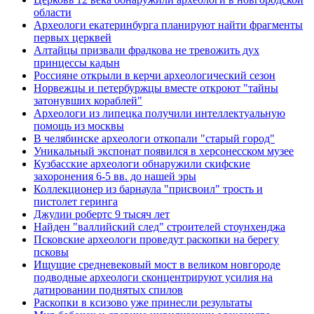
области
Археологи екатеринбурга планируют найти фрагменты
первых церквей
Алтайцы призвали фрадкова не тревожить дух
принцессы кадын
Россияне открыли в керчи археологический сезон
Норвежцы и петербуржцы вместе откроют "тайны
затонувших кораблей"
Археологи из липецка получили интеллектуальную
помощь из москвы
В челябинске археологи откопали "старый город"
Уникальный экспонат появился в херсонесском музее
Кузбасские археологи обнаружили скифские
захоронения 6-5 вв. до нашей эры
Коллекционер из барнаула "присвоил" трость и
пистолет геринга
Джулии робертс 9 тысяч лет
Найден "валлийский след" строителей стоунхенджа
Псковские археологи проведут раскопки на берегу
псковы
Ищущие средневековый мост в великом новгороде
подводные археологи сконцентрируют усилия на
датировании поднятых спилов
Раскопки в ксизово уже принесли результаты