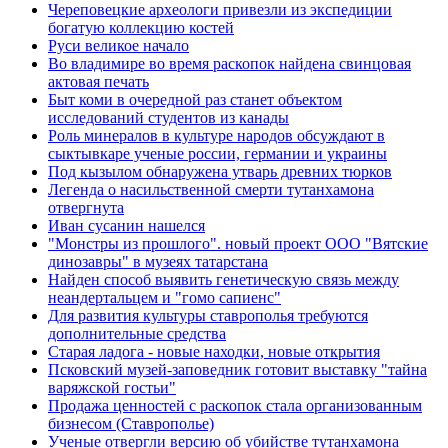
Череповецкие археологи привезли из экспедиции
богатую коллекцию костей
Руси великое начало
Во владимире во время раскопок найдена свинцовая
актовая печать
Быт коми в очередной раз станет объектом
исследований студентов из канады
Роль минералов в культуре народов обсуждают в
сыктывкаре ученые россии, германии и украины
Под кызылом обнаружена утварь древних тюрков
Легенда о насильственной смерти тутанхамона
отвергнута
Иван сусанин нашелся
"Монстры из прошлого". новый проект ООО "Вятские
динозавры" в музеях татарстана
Найден способ выявить генетическую связь между
неандертальцем и "гомо сапиенс"
Для развития культуры ставрополья требуются
дополнительные средства
Старая ладога - новые находки, новые открытия
Псковский музей-заповедник готовит выставку "тайна
варяжской гостьи"
Продажа ценностей с раскопок стала организованным
бизнесом (Ставрополье)
Ученые отвергли версию об убийстве тутанхамона