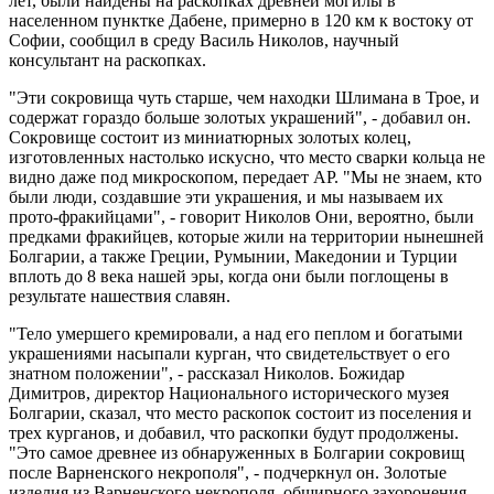
лет, были найдены на раскопках древней могилы в
населенном пунктке Дабене, примерно в 120 км к востоку от
Софии, сообщил в среду Василь Николов, научный
консультант на раскопках.
"Эти сокровища чуть старше, чем находки Шлимана в Трое, и
содержат гораздо больше золотых украшений", - добавил он.
Сокровище состоит из миниатюрных золотых колец,
изготовленных настолько искусно, что место сварки кольца не
видно даже под микроскопом, передает АР. "Мы не знаем, кто
были люди, создавшие эти украшения, и мы называем их
прото-фракийцами", - говорит Николов Они, вероятно, были
предками фракийцев, которые жили на территории нынешней
Болгарии, а также Греции, Румынии, Македонии и Турции
вплоть до 8 века нашей эры, когда они были поглощены в
результате нашествия славян.
"Тело умершего кремировали, а над его пеплом и богатыми
украшениями насыпали курган, что свидетельствует о его
знатном положении", - рассказал Николов. Божидар
Димитров, директор Национального исторического музея
Болгарии, сказал, что место раскопок состоит из поселения и
трех курганов, и добавил, что раскопки будут продолжены.
"Это самое древнее из обнаруженных в Болгарии сокровищ
после Варненского некрополя", - подчеркнул он. Золотые
изделия из Варненского некрополя, обширного захоронения,