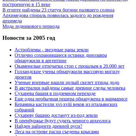
построенную в 15 веке
В египте найдены 23 статуи богини палящего солнца
Архимедова спираль появилась задолго до рождения
архимеда
Мода ледникового периода
Новости за 2005 год
Астроблемы - звездные раны земли
Отлично сохранившиеся останки динозавра
обнаружили в аргентине
Окаменелые отпечатки стоп с прошлым в 20.000 лет
Голландские учены обнаружили массовую могилу
дронтов
Ученые впервые нашли целый скелет птицы додо
В австралии найдены самые древние следы человека
Сухарева башня в подземном переходе
Еще одна необычная пещера обнаружена в мармарисе
Керамика кастелли xvi-xviii веков из итальянских
собраний
Сухареву башню достанут из-под земли
В оренбуржье будут судить черного археолога
Найден райцентр древней руси?
Леса на острове пасхи съедены крысами