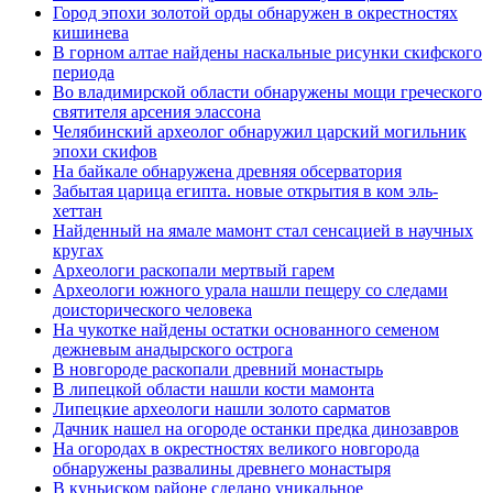
Город эпохи золотой орды обнаружен в окрестностях
кишинева
В горном алтае найдены наскальные рисунки скифского
периода
Во владимирской области обнаружены мощи греческого
святителя арсения элассона
Челябинский археолог обнаружил царский могильник
эпохи скифов
На байкале обнаружена древняя обсерватория
Забытая царица египта. новые открытия в ком эль-
хеттан
Найденный на ямале мамонт стал сенсацией в научных
кругах
Археологи раскопали мертвый гарем
Археологи южного урала нашли пещеру со следами
доисторического человека
На чукотке найдены остатки основанного семеном
дежневым анадырского острога
В новгороде раскопали древний монастырь
В липецкой области нашли кости мамонта
Липецкие археологи нашли золото сарматов
Дачник нашел на огороде останки предка динозавров
На огородах в окрестностях великого новгорода
обнаружены развалины древнего монастыря
В куньиском районе сделано уникальное