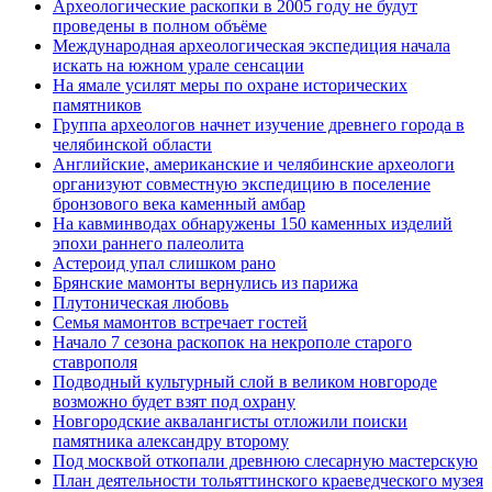
Археологические раскопки в 2005 году не будут
проведены в полном объёме
Международная археологическая экспедиция начала
искать на южном урале сенсации
На ямале усилят меры по охране исторических
памятников
Группа археологов начнет изучение древнего города в
челябинской области
Английские, американские и челябинские археологи
организуют совместную экспедицию в поселение
бронзового века каменный амбар
На кавминводах обнаружены 150 каменных изделий
эпохи раннего палеолита
Астероид упал слишком рано
Брянские мамонты вернулись из парижа
Плутоническая любовь
Семья мамонтов встречает гостей
Начало 7 сезона раскопок на некрополе старого
ставрополя
Подводный культурный слой в великом новгороде
возможно будет взят под охрану
Новгородские аквалангисты отложили поиски
памятника александру второму
Под москвой откопали древнюю слесарную мастерскую
План деятельности тольяттинского краеведческого музея