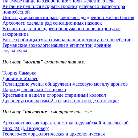
На амуре найдено захоронение эпохи железного века
Китай не решился вскрыть гробницу первого императора
поднебесной
Институт археологии ран докопался до древней жизни балтов
Археологи сделали ряд сенсационных находок
В египте в долине царей обнаружено новое нетронутое
захоронение
Возле гробницы тутанхамона нашли нетронутое погребение
Германские археологи нашли в египте три древние
скульптуры
По слову
"могила"
смотрите так же:
Теория Ламарка
Дарвин и Уоллес
Голландские учены обнаружили массовую могилу дронтов
Пароход "челюскин". справка
Крестьянин нашел в огороде старинный колокол
Древнерусские храмы-2. софии в новгороде и полоцке
По слову
"поселение"
смотрите так же:
Археологическая характеристика олдувайской и ашельской
эпох (М.Д. Гвоздовер)
Геолого-геоморфологическая и археологическая