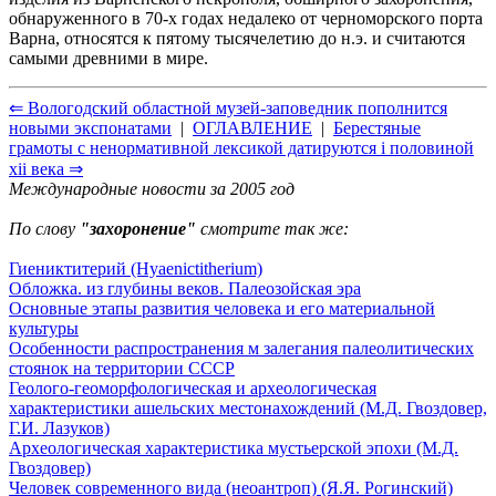
обнаруженного в 70-х годах недалеко от черноморского порта
Варна, относятся к пятому тысячелетию до н.э. и считаются
самыми древними в мире.
⇐ Вологодский областной музей-заповедник пополнится
новыми экспонатами
|
ОГЛАВЛЕНИЕ
|
Берестяные
грамоты с ненормативной лексикой датируются i половиной
xii века ⇒
Международные новости за 2005 год
По слову
"захоронение"
смотрите так же:
Гиениктитерий (Hyaenictitherium)
Обложка. из глубины веков. Палеозойская эра
Основные этапы развития человека и его материальной
культуры
Особенности распространения м залегания палеолитических
стоянок на территории СССР
Геолого-геоморфологическая и археологическая
характеристики ашельских местонахождений (М.Д. Гвоздовер,
Г.И. Лазуков)
Археологическая характеристика мустьерской эпохи (М.Д.
Гвоздовер)
Человек современного вида (неоантроп) (Я.Я. Рогинский)