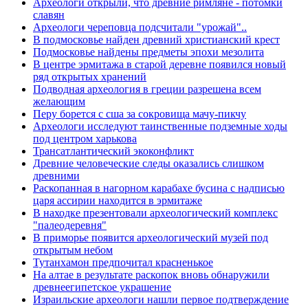
Археологи открыли, что древние римляне - потомки
славян
Археологи череповца подсчитали "урожай"..
В подмосковье найден древний христианский крест
Подмосковье найдены предметы эпохи мезолита
В центре эрмитажа в старой деревне появился новый
ряд открытых хранений
Подводная археология в греции разрешена всем
желающим
Перу борется с сша за сокровища мачу-пикчу
Археологи исследуют таинственные подземные ходы
под центром харькова
Трансатлантический экоконфликт
Древние человеческие следы оказались слишком
древними
Раскопанная в нагорном карабахе бусина с надписью
царя ассирии находится в эрмитаже
В находке презентовали археологический комплекс
"палеодеревня"
В приморье появится археологический музей под
открытым небом
Тутанхамон предпочитал красненькое
На алтае в результате раскопок вновь обнаружили
древнеегипетское украшение
Израильские археологи нашли первое подтверждение