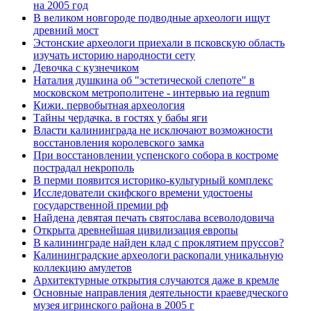
на 2005 год
В великом новгороде подводные археологи ищут
древний мост
Эстонские археологи приехали в псковскую область
изучать историю народности сету
Девочка с кузнечиком
Наталия душкина об "эстетической слепоте" в
московском метрополитене - интервью иа regnum
Кижи. первобытная археология
Тайны чердачка. в гостях у бабы яги
Власти калининграда не исключают возможности
восстановления королевского замка
При восстановлении успенского собора в костроме
пострадал некрополь
В перми появится историко-культурный комплекс
Исследователи скифского времени удостоены
государственной премии рф
Найдена девятая печать святослава всеволодовича
Открыта древнейшая цивилизация европы
В калининграде найден клад с проклятием пруссов?
Калининградские археологи раскопали уникальную
коллекцию амулетов
Архитектурные открытия случаются даже в кремле
Основные направления деятельности краеведческого
музея игринского района в 2005 г