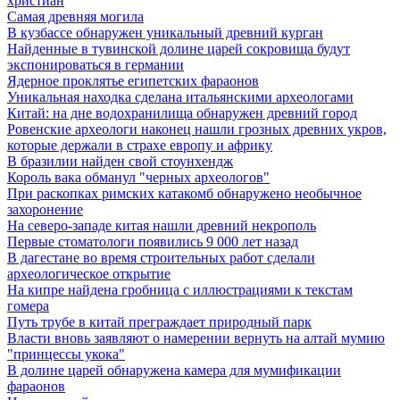
христиан
Самая древняя могила
В кузбассе обнаружен уникальный древний курган
Найденные в тувинской долине царей сокровища будут
экспонироваться в германии
Ядерное проклятье египетских фараонов
Уникальная находка сделана итальянскими археологами
Китай: на дне водохранилища обнаружен древний город
Ровенские археологи наконец нашли грозных древних укров,
которые держали в страхе европу и африку
В бразилии найден свой стоунхендж
Король вака обманул "черных археологов"
При раскопках римских катакомб обнаружено необычное
захоронение
На северо-западе китая нашли древний некрополь
Первые стоматологи появились 9 000 лет назад
В дагестане во время строительных работ сделали
археологическое открытие
На кипре найдена гробница с иллюстрациями к текстам
гомера
Путь трубе в китай преграждает природный парк
Власти вновь заявляют о намерении вернуть на алтай мумию
"принцессы укока"
В долине царей обнаружена камера для мумификации
фараонов