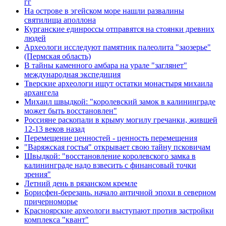
гг
На острове в эгейском море нашли развалины
святилища аполлона
Курганские единроссы отправятся на стоянки древних
людей
Археологи исследуют памятник палеолита "заозерье"
(Пермская область)
В тайны каменного амбара на урале "заглянет"
международная экспедиция
Тверские археологи ищут остатки монастыря михаила
архангела
Михаил швыдкой: "королевский замок в калининграде
может быть восстановлен"
Россияне раскопали в крыму могилу гречанки, жившей
12-13 веков назад
Перемещение ценностей - ценность перемещения
"Варяжская гостья" открывает свою тайну псковичам
Швыдкой: "восстановление королевского замка в
калининграде надо взвесить с финансовый точки
зрения"
Летний день в рязанском кремле
Борисфен-березань. начало античной эпохи в северном
причерноморье
Красноярские археологи выступают против застройки
комплекса "квант"