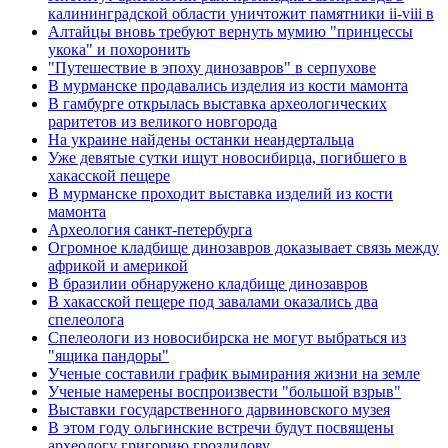
калининградской области уничтожит памятники ii-viii в
Алтайцы вновь требуют вернуть мумию "принцессы
укока" и похоронить
"Путешествие в эпоху динозавров" в серпухове
В мурманске продавались изделия из кости мамонта
В гамбурге открылась выставка археологических
раритетов из великого новгорода
На украине найдены останки неандертальца
Уже девятые сутки ищут новосибирца, погибшего в
хакасской пещере
В мурманске проходит выставка изделий из кости
мамонта
Археология санкт-петербурга
Огромное кладбище динозавров доказывает связь между
африкой и америкой
В бразилии обнаружено кладбище динозавров
В хакасской пещере под завалами оказались два
спелеолога
Спелеологи из новосибирска не могут выбраться из
"ящика пандоры"
Ученые составили график вымирания жизни на земле
Ученые намерены воспроизвести "большой взрыв"
Выставки государственного дарвиновского музея
В этом году ольгинские встречи будут посвящены
археологу григорию гроздилову