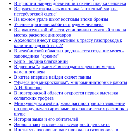
В эфиопии найден древнейший скелет предка человека
В эрмитаже открылась выставка "античный мир на
петербургской сцене"
На южном урале шьют костюмы эпохи бронзы
Ученые признали хоббита предком человека
В архангельской области установили памятный знак на
местах раскопок динозавров
Археологи внесут коррективы в трассу газопровода к
калининградской тэц-2?
В челябинской области продолжается создание музея -
заповедника "аркаим"
Кипр - родина благовоний
В древнем "аркаиме" воссоздается деревня медно-
каменного века
В китае впервые найден скелет панды
"Чудеса под микроскопом". микроминиатюрные работы
А.И. Коненко
В новгородской области откроется первая выставка
солдатских трофеев
Минкультуры азеpбайджана распространило заявление
по поводу начала аpмянами археологических раскопок в
шуше
История замка и его обитателей
Экологи завтра отмечают всемирный день кита
Институт археологии ран: прокладка газопровода в