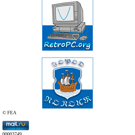
© FEA
00003749