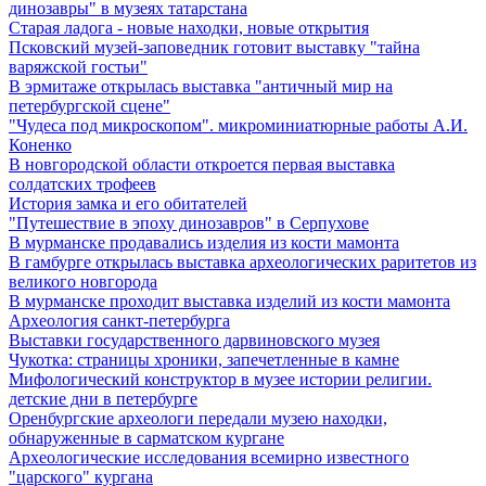
динозавры" в музеях татарстана
Старая ладога - новые находки, новые открытия
Псковский музей-заповедник готовит выставку "тайна
варяжской гостьи"
В эрмитаже открылась выставка "античный мир на
петербургской сцене"
"Чудеса под микроскопом". микроминиатюрные работы А.И.
Коненко
В новгородской области откроется первая выставка
солдатских трофеев
История замка и его обитателей
"Путешествие в эпоху динозавров" в Серпухове
В мурманске продавались изделия из кости мамонта
В гамбурге открылась выставка археологических раритетов из
великого новгорода
В мурманске проходит выставка изделий из кости мамонта
Археология санкт-петербурга
Выставки государственного дарвиновского музея
Чукотка: страницы хроники, запечетленные в камне
Мифологический конструктор в музее истории религии.
детские дни в петербурге
Оренбургские археологи передали музею находки,
обнаруженные в сарматском кургане
Археологические исследования всемирно известного
"царского" кургана