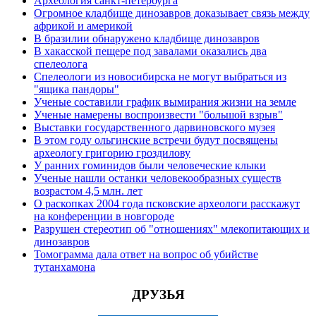
Археология санкт-петербурга
Огромное кладбище динозавров доказывает связь между
африкой и америкой
В бразилии обнаружено кладбище динозавров
В хакасской пещере под завалами оказались два
спелеолога
Спелеологи из новосибирска не могут выбраться из
"ящика пандоры"
Ученые составили график вымирания жизни на земле
Ученые намерены воспроизвести "большой взрыв"
Выставки государственного дарвиновского музея
В этом году ольгинские встречи будут посвящены
археологу григорию гроздилову
У ранних гоминидов были человеческие клыки
Ученые нашли останки человекообразных существ
возрастом 4,5 млн. лет
О раскопках 2004 года псковские археологи расскажут
на конференции в новгороде
Разрушен стереотип об "отношениях" млекопитающих и
динозавров
Томограмма дала ответ на вопрос об убийстве
тутанхамона
ДРУЗЬЯ