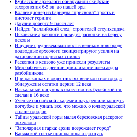
Кузбасские археологи обнаружили скифские
захоронения 6-5 вв. до нашей эры
Коллекционер из барнаула "присвоил" трость и
пистолет геринга
Джулии робертс 9 тысяч лет
Найден "валлийский след" строителей стоунхенджа
Псковские археологи проведут раскопки на берегу
псковы
Ищущие средневековый мост в великом новгороде
подводные археологи сконцентрируют усилия на
датировании поднятых спилов
Раскопки в ксизово уже принесли результаты
Мир бабочек и древние цивилизации александра
разбойникова
При раскопках в окрестностях великого новгорода
обнаружены остатки церкви 12 века
Наскальный рисунок в окрестностях бурейской гэс
сделан в 16 веке
Ученые российской академии наук решили копнуть
поглубже и узнать все, что можно, о южноуральской
стране городов
Тайны уральской горы малая березовская раскроют
археологи
"Заполярная игарка: архив возрождает город"
Варяжской гостье пришла пора отдохнуть