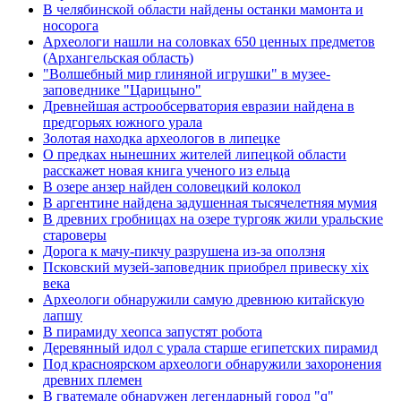
В челябинской области найдены останки мамонта и
носорога
Археологи нашли на соловках 650 ценных предметов
(Архангельская область)
"Волшебный мир глиняной игрушки" в музее-
заповеднике "Царицыно"
Древнейшая астрообсерватория евразии найдена в
предгорьях южного урала
Золотая находка археологов в липецке
О предках нынешних жителей липецкой области
расскажет новая книга ученого из ельца
В озере анзер найден соловецкий колокол
В аргентине найдена задушенная тысячелетняя мумия
В древних гробницах на озере тургояк жили уральские
староверы
Дорога к мачу-пикчу разрушена из-за оползня
Псковский музей-заповедник приобрел привеску xix
века
Археологи обнаружили самую древнюю китайскую
лапшу
В пирамиду хеопса запустят робота
Деревянный идол с урала старше египетских пирамид
Под красноярском археологи обнаружили захоронения
древних племен
В гватемале обнаружен легендарный город "q"