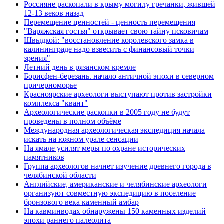
Россияне раскопали в крыму могилу гречанки, жившей
12-13 веков назад
Перемещение ценностей - ценность перемещения
"Варяжская гостья" открывает свою тайну псковичам
Швыдкой: "восстановление королевского замка в
калининграде надо взвесить с финансовый точки
зрения"
Летний день в рязанском кремле
Борисфен-березань. начало античной эпохи в северном
причерноморье
Красноярские археологи выступают против застройки
комплекса "квант"
Археологические раскопки в 2005 году не будут
проведены в полном объёме
Международная археологическая экспедиция начала
искать на южном урале сенсации
На ямале усилят меры по охране исторических
памятников
Группа археологов начнет изучение древнего города в
челябинской области
Английские, американские и челябинские археологи
организуют совместную экспедицию в поселение
бронзового века каменный амбар
На кавминводах обнаружены 150 каменных изделий
эпохи раннего палеолита