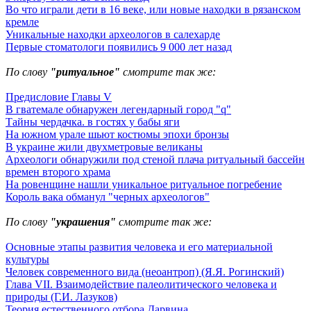
Во что играли дети в 16 веке, или новые находки в рязанском
кремле
Уникальные находки археологов в салехарде
Первые стоматологи появились 9 000 лет назад
По слову
"ритуальное"
смотрите так же:
Предисловие Главы V
В гватемале обнаружен легендарный город "q"
Тайны чердачка. в гостях у бабы яги
На южном урале шьют костюмы эпохи бронзы
В украине жили двухметровые великаны
Археологи обнаружили под стеной плача ритуальный бассейн
времен второго храма
На ровенщине нашли уникальное ритуальное погребение
Король вака обманул "черных археологов"
По слову
"украшения"
смотрите так же:
Основные этапы развития человека и его материальной
культуры
Человек современного вида (неоантроп) (Я.Я. Рогинский)
Глава VII. Взаимодействие палеолитического человека и
природы (Г.И. Лазуков)
Теория естественного отбора Дарвина