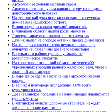
Археологи раскопали мертвый гарем
Археологи южного урала нашли пещеру со следами
доисторического человека
На чукотке найдены остатки основанного семеном
дежневым анадырского острога
В новгороде раскопали древний монастырь
В липецкой области нашли кости мамонта
Липецкие археологи нашли золото сарматов
Дачник нашел на огороде останки предка динозавров
На огородах в окрестностях великого новгорода
обнаружены развалины древнего монастыря
В куньиском районе сделано уникальное
археологическое открытие
На территории псковской области не менее 400
укрепленных городищ раннего железного века, уверен
анатолий александров
В мармарисе сделана крупнейшая археологическая
находка
В великом новгороде исследовано 1,8% всего
культурного слоя
Древнеаланское поселение на кавминводах планируется
сделать музеем
В читинской области дорожные строители находят
археологические памятники