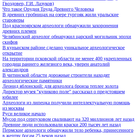
Гвоздовер, Г.И. Лазуков)
Что такое Орудия Труда Древнего Человека
В древних гробницах на озере тургояк жили уральские
староверы
Под красноярском археологи обнаружили захоронения
древних племен
Челябинский археолог обнаружил царский могильник эпохи
скифов
В куньиском районе сделано уникальное археологическое
открытие
На территории псковской области не менее 400 укрепленных
городищ раннего железного века, уверен анатолий
александров
В читинской области дорожные строители находят
археологические памятники
Леонид яблонский: для археолога бронза теплее золота
Директор музея "куликово поле" рассказал о предстоящем
юбилее
Археологи из липецка получили интеллектуальную помощь
из москвы
Руси великое начало
Мусор под cерпуховом сваливают на 320 миллионов лет назад
Древние люди использовали краски 200 тысяч лет назад
Пермские археологи обнаружили тело ребенка, принесенного
в жертву богам 25 веков назад