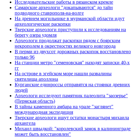
Исследовательские работы в рязанском кремле
Самарские археологи "докапываются" до тайн
подводного ставрополя-на-волге
На древнем могильнике в мурманской области идут
археологические раскопки
Тверские археологи приступили к исследованиям на
берегу озера удомля
Археологи продолжат раскопки рядом с боярским
некрополем в окрестностях великого новгорода
В перми из двухсот дорожных раскопок восстановлено
только 96
На станции метро "семеновская" находят записки 40-х
гг
На острове в эгейском море нашли развалины
святилища аполлона
Курганские единроссы отправятся на стоянки древних
людей
Археологи исследуют памятник палеолита "заозерье"
(Пермская область)
В тайны каменного амбара на урале "заглянет"
международная экспедиция
Тверские археологи ищут остатки монастыря михаила
архангела
Михаил швыдкой: "королевский замок в калининграде
может быть восстановлен"