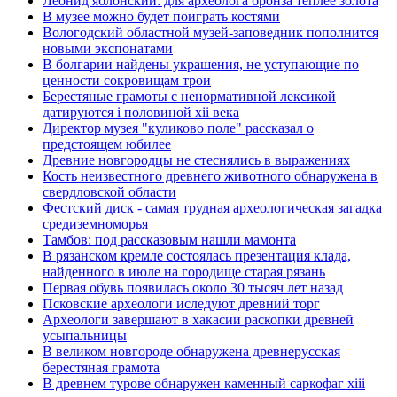
Леонид яблонский: для археолога бронза теплее золота
В музее можно будет поиграть костями
Вологодский областной музей-заповедник пополнится
новыми экспонатами
В болгарии найдены украшения, не уступающие по
ценности сокровищам трои
Берестяные грамоты с ненормативной лексикой
датируются i половиной xii века
Директор музея "куликово поле" рассказал о
предстоящем юбилее
Древние новгородцы не стеснялись в выражениях
Кость неизвестного древнего животного обнаружена в
свердловской области
Фестский диск - самая трудная археологическая загадка
средиземноморья
Тамбов: под рассказовым нашли мамонта
В рязанском кремле состоялась презентация клада,
найденного в июле на городище старая рязань
Первая обувь появилась около 30 тысяч лет назад
Псковские археологи иследуют древний торг
Археологи завершают в хакасии раскопки древней
усыпальницы
В великом новгороде обнаружена древнерусская
берестяная грамота
В древнем турове обнаружен каменный саркофаг xiii