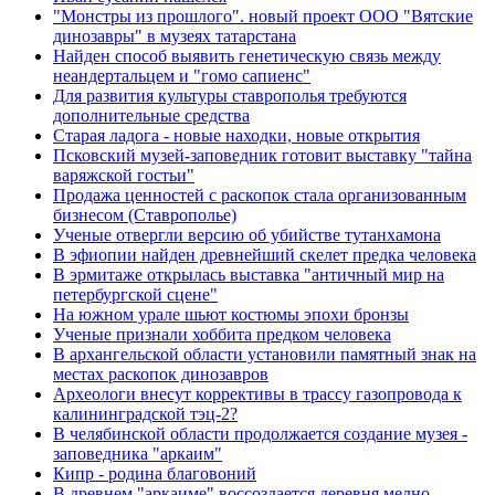
"Монстры из прошлого". новый проект ООО "Вятские
динозавры" в музеях татарстана
Найден способ выявить генетическую связь между
неандертальцем и "гомо сапиенс"
Для развития культуры ставрополья требуются
дополнительные средства
Старая ладога - новые находки, новые открытия
Псковский музей-заповедник готовит выставку "тайна
варяжской гостьи"
Продажа ценностей с раскопок стала организованным
бизнесом (Ставрополье)
Ученые отвергли версию об убийстве тутанхамона
В эфиопии найден древнейший скелет предка человека
В эрмитаже открылась выставка "античный мир на
петербургской сцене"
На южном урале шьют костюмы эпохи бронзы
Ученые признали хоббита предком человека
В архангельской области установили памятный знак на
местах раскопок динозавров
Археологи внесут коррективы в трассу газопровода к
калининградской тэц-2?
В челябинской области продолжается создание музея -
заповедника "аркаим"
Кипр - родина благовоний
В древнем "аркаиме" воссоздается деревня медно-