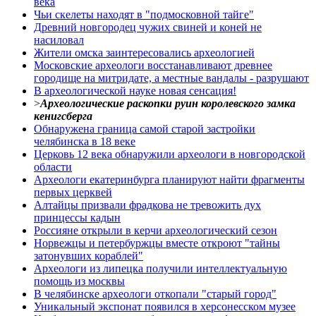
века
Чьи скелеты находят в "подмосковной тайге"
Древний новгородец чужих свиней и коней не
насиловал
Жители омска заинтересовались археологией
Московские археологи восстанавливают древнее
городище на митридате, а местные вандалы - разрушают
В археологической науке новая сенсация!
>
Археологические раскопки руин королевского замка
кенигсберга
Обнаружена граница самой старой застройки
челябинска в 18 веке
Церковь 12 века обнаружили археологи в новгородской
области
Археологи екатеринбурга планируют найти фрагменты
первых церквей
Алтайцы призвали фрадкова не тревожить дух
принцессы кадын
Россияне открыли в керчи археологический сезон
Норвежцы и петербуржцы вместе откроют "тайны
затонувших кораблей"
Археологи из липецка получили интеллектуальную
помощь из москвы
В челябинске археологи откопали "старый город"
Уникальный экспонат появился в херсонесском музее