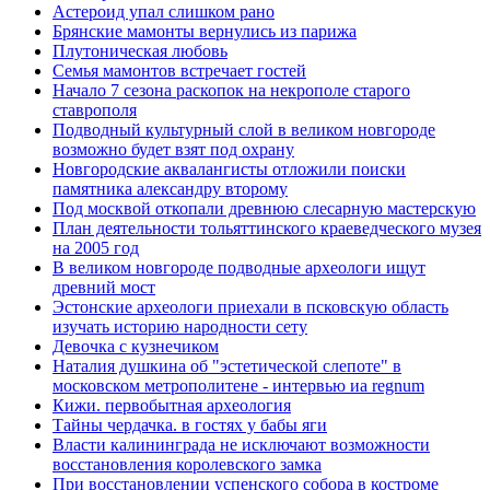
Астероид упал слишком рано
Брянские мамонты вернулись из парижа
Плутоническая любовь
Семья мамонтов встречает гостей
Начало 7 сезона раскопок на некрополе старого
ставрополя
Подводный культурный слой в великом новгороде
возможно будет взят под охрану
Новгородские аквалангисты отложили поиски
памятника александру второму
Под москвой откопали древнюю слесарную мастерскую
План деятельности тольяттинского краеведческого музея
на 2005 год
В великом новгороде подводные археологи ищут
древний мост
Эстонские археологи приехали в псковскую область
изучать историю народности сету
Девочка с кузнечиком
Наталия душкина об "эстетической слепоте" в
московском метрополитене - интервью иа regnum
Кижи. первобытная археология
Тайны чердачка. в гостях у бабы яги
Власти калининграда не исключают возможности
восстановления королевского замка
При восстановлении успенского собора в костроме