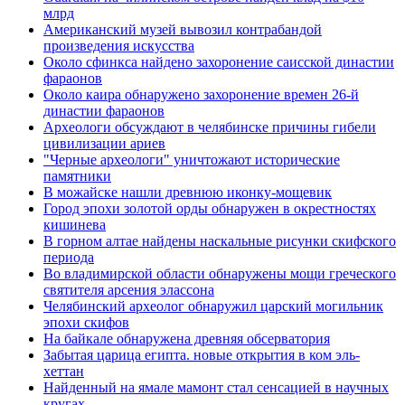
млрд
Американский музей вывозил контрабандой
произведения искусства
Около сфинкса найдено захоронение саисской династии
фараонов
Около каира обнаружено захоронение времен 26-й
династии фараонов
Археологи обсуждают в челябинске причины гибели
цивилизации ариев
"Черные археологи" уничтожают исторические
памятники
В можайске нашли древнюю иконку-мощевик
Город эпохи золотой орды обнаружен в окрестностях
кишинева
В горном алтае найдены наскальные рисунки скифского
периода
Во владимирской области обнаружены мощи греческого
святителя арсения элассона
Челябинский археолог обнаружил царский могильник
эпохи скифов
На байкале обнаружена древняя обсерватория
Забытая царица египта. новые открытия в ком эль-
хеттан
Найденный на ямале мамонт стал сенсацией в научных
кругах