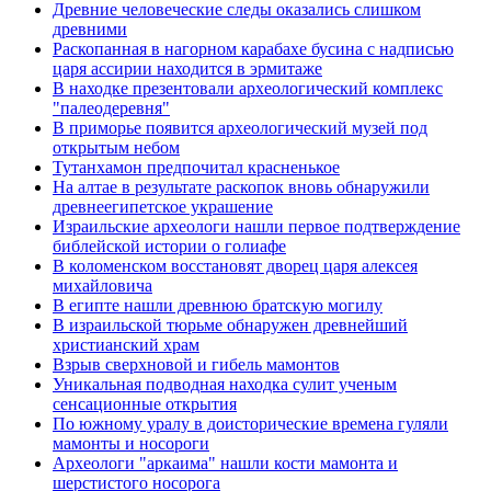
Древние человеческие следы оказались слишком
древними
Раскопанная в нагорном карабахе бусина с надписью
царя ассирии находится в эрмитаже
В находке презентовали археологический комплекс
"палеодеревня"
В приморье появится археологический музей под
открытым небом
Тутанхамон предпочитал красненькое
На алтае в результате раскопок вновь обнаружили
древнеегипетское украшение
Израильские археологи нашли первое подтверждение
библейской истории о голиафе
В коломенском восстановят дворец царя алексея
михайловича
В египте нашли древнюю братскую могилу
В израильской тюрьме обнаружен древнейший
христианский храм
Взрыв сверхновой и гибель мамонтов
Уникальная подводная находка сулит ученым
сенсационные открытия
По южному уралу в доисторические времена гуляли
мамонты и носороги
Археологи "аркаима" нашли кости мамонта и
шерстистого носорога