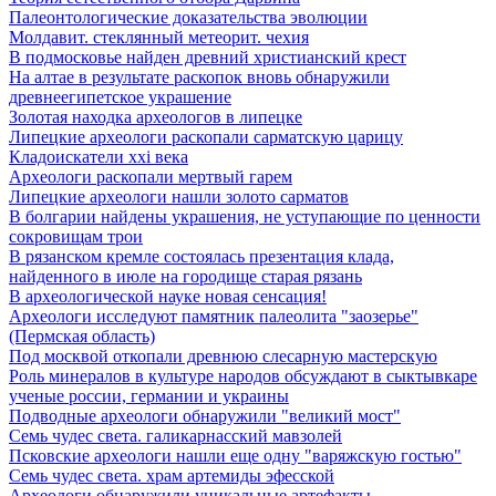
Палеонтологические доказательства эволюции
Молдавит. стеклянный метеорит. чехия
В подмосковье найден древний христианский крест
На алтае в результате раскопок вновь обнаружили
древнеегипетское украшение
Золотая находка археологов в липецке
Липецкие археологи раскопали сарматскую царицу
Кладоискатели xxi века
Археологи раскопали мертвый гарем
Липецкие археологи нашли золото сарматов
В болгарии найдены украшения, не уступающие по ценности
сокровищам трои
В рязанском кремле состоялась презентация клада,
найденного в июле на городище старая рязань
В археологической науке новая сенсация!
Археологи исследуют памятник палеолита "заозерье"
(Пермская область)
Под москвой откопали древнюю слесарную мастерскую
Роль минералов в культуре народов обсуждают в сыктывкаре
ученые россии, германии и украины
Подводные археологи обнаружили "великий мост"
Семь чудес света. галикарнасский мавзолей
Псковские археологи нашли еще одну "варяжскую гостью"
Семь чудес света. храм артемиды эфесской
Археологи обнаружили уникальные артефакты