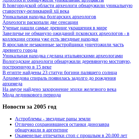
В hовгородской области археологи обнаружили уникальную
ставротеку-реликварий xii века
Уникальная находка болгарских археологов
Археологи раскопали две сенсации
Ученые нашли самые древние украшения в мире
Завеличье не обмануло ожиданий псковских археологов - в
коллекции сезона уже есть звездные находки
В ярославле незаконные застройщики уничтожили часть
древнего города
Уникальная находка сделана итальянскими археологами
Вологодские археологи обнаружили деревянную мостовую,
построенную в 15 веке
В египте найдены 23 статуи богини палящего солнца
Архимедова спираль появилась задолго до рождения
архимеда
На амуре найдено захоронение эпохи железного века
Мода ледникового периода
Новости за 2005 год
Астроблемы - звездные раны земли
Отлично сохранившиеся останки динозавра
обнаружили в аргентине
Окаменелые отпечатки стоп с прошлым в 20.000 лет