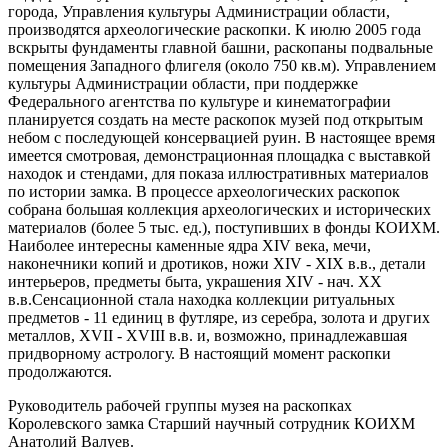
города, Управления культуры Администрации области,
производятся археологические раскопки. К июлю 2005 года
вскрыты фундаменты главной башни, раскопаны подвальные
помещения Западного флигеля (около 750 кв.м). Управлением
культуры Администрации области, при поддержке
Федерального агентства по культуре и кинематографии
планируется создать на месте раскопок музей под открытым
небом с последующей консервацией руин. В настоящее время
имеется смотровая, демонстрационная площадка с выставкой
находок и стендами, для показа иллюстративных материалов
по истории замка. В процессе археологических раскопок
собрана большая коллекция археологических и исторических
материалов (более 5 тыс. ед.), поступивших в фонды КОИХМ.
Наиболее интересны каменные ядра XIV века, мечи,
наконечники копий и дротиков, ножи XIV - XIX в.в., детали
интерьеров, предметы быта, украшения XIV - нач. XX
в.в.Сенсационной стала находка коллекции ритуальных
предметов - 11 единиц в футляре, из серебра, золота и других
металлов, XVII - XVIII в.в. и, возможно, принадлежавшая
придворному астрологу. В настоящий момент раскопки
продолжаются.
Руководитель рабочей группы музея на раскопках
Королевского замка Старший научный сотрудник КОИХМ
Анатолий Валуев.