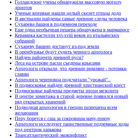
Голландские учены обнаружили массовую могилу
дронтов
Ученые впервые нашли целый скелет птицы додо
В австралии найдены самые древние следы человека
Сухарева башня в подземном переходе
Еще одна необычная пещера обнаружена в мармарисе
Керамика кастелли xvi-xviii веков из итальянских
собраний
Сухареву башню достанут из-под земли
В оренбуржье будут судить черного археолога
Найден райцентр древней руси?
Леса на острове пасхи съедены крысами
Археологи открыли, что древние римляне - потомки
славян
Археологи череповца подсчитали "урожай"..
В подмосковье найден древний христианский крест
Подмосковье найдены предметы эпохи мезолита
В центре эрмитажа в старой деревне появился новый
ряд открытых хранений
Подводная археология в греции разрешена всем
желающим
Перу борется с сша за сокровища мачу-пикчу
Археологи исследуют таинственные подземные ходы
под центром харькова
Трансатлантический экоконфликт