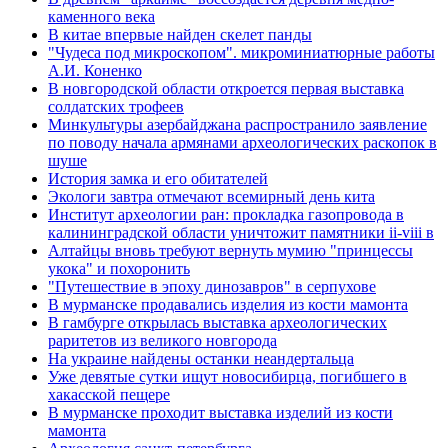
каменного века
В китае впервые найден скелет панды
"Чудеса под микроскопом". микроминиатюрные работы
А.И. Коненко
В новгородской области откроется первая выставка
солдатских трофеев
Минкультуры азеpбайджана распространило заявление
по поводу начала аpмянами археологических раскопок в
шуше
История замка и его обитателей
Экологи завтра отмечают всемирный день кита
Институт археологии ран: прокладка газопровода в
калининградской области уничтожит памятники ii-viii в
Алтайцы вновь требуют вернуть мумию "принцессы
укока" и похоронить
"Путешествие в эпоху динозавров" в серпухове
В мурманске продавались изделия из кости мамонта
В гамбурге открылась выставка археологических
раритетов из великого новгорода
На украине найдены останки неандертальца
Уже девятые сутки ищут новосибирца, погибшего в
хакасской пещере
В мурманске проходит выставка изделий из кости
мамонта