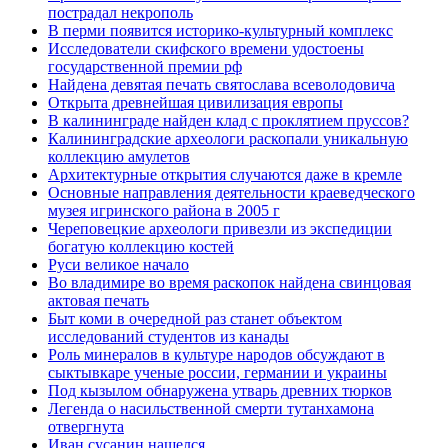
пострадал некрополь
В перми появится историко-культурный комплекс
Исследователи скифского времени удостоены
государственной премии рф
Найдена девятая печать святослава всеволодовича
Открыта древнейшая цивилизация европы
В калининграде найден клад с проклятием пруссов?
Калининградские археологи раскопали уникальную
коллекцию амулетов
Архитектурные открытия случаются даже в кремле
Основные направления деятельности краеведческого
музея игринского района в 2005 г
Череповецкие археологи привезли из экспедиции
богатую коллекцию костей
Руси великое начало
Во владимире во время раскопок найдена свинцовая
актовая печать
Быт коми в очередной раз станет объектом
исследований студентов из канады
Роль минералов в культуре народов обсуждают в
сыктывкаре ученые россии, германии и украины
Под кызылом обнаружена утварь древних тюрков
Легенда о насильственной смерти тутанхамона
отвергнута
Иван сусанин нашелся