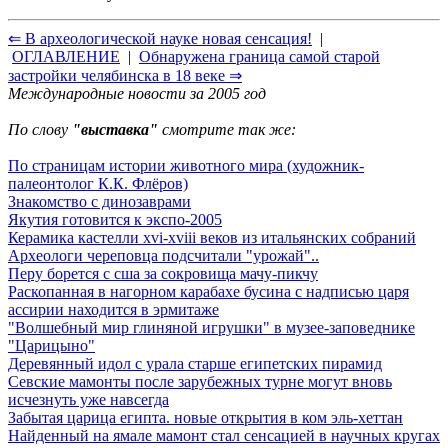
⇐ В археологической науке новая сенсация!
|
ОГЛАВЛЕНИЕ
|
Обнаружена граница самой старой
застройки челябинска в 18 веке ⇒
Международные новости за 2005 год
По слову
"выставка"
смотрите так же:
По страницам истории животного мира (художник-
палеонтолог К.К. Флёров)
Знакомство с динозаврами
Якутия готовится к экспо-2005
Керамика кастелли xvi-xviii веков из итальянских собраний
Археологи череповца подсчитали "урожай"..
Перу борется с сша за сокровища мачу-пикчу
Раскопанная в нагорном карабахе бусина с надписью царя
ассирии находится в эрмитаже
"Волшебный мир глиняной игрушки" в музее-заповеднике
"Царицыно"
Деревянный идол с урала старше египетских пирамид
Севские мамонты после зарубежных турне могут вновь
исчезнуть уже навсегда
Забытая царица египта. новые открытия в ком эль-хеттан
Найденный на ямале мамонт стал сенсацией в научных кругах