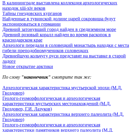
В калининграде выставлена коллекция археологических
находок xiii-xiv веков
Тайны гнездовских курганов
Найденные в тувинской долине царей сокровища будут
экспонироваться в германии
Древний затонувший город найден в средиземном море
Древний розовый коралл найден во время раскопок в
краснодарском крае
Археологи передали в соловецкий монастырь находки с места
гибели преподобномучеников соловецких
Древнейшую кольчугу руси представят на выставке в старой
ладоге
Новое открытие арктики
По слову
"наконечник"
смотрите так же:
Археологическая характеристика мустьерской эпохи (М.Д.
Гвоздовер)
Геолого-геоморфологическая и археологическая
характеристики мустьерских местонахождений (М.Д.
Гвоздовер, Г.И. Лазуков)
Археологическая характеристика верхнего палеолита (М.Д.
Гвоздовер)
Геолого-геоморфологическая и археологическая
характеристики памятников верхнего палеолита (М.Д.