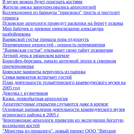
В музее можно будет поиграть костями
Жители омска заинтересовались археологией
Коллекционер из барнаула "присвоил" трость и пистолет
геринга
Псковские археологи проведут раскопки на берегу псковы
Мир бабочек и древние цивилизации александра
разбойникова
Варяжской гостье пришла пора отдохнуть
Перемещение ценностей - ценность перемещения
"Варяжская гостья" открывает свою тайну псковичам
Летний день в рязанском кремле
Борисфен-березань. начало античной эпохи в северном
причерноморье
Брянские мамонты вернулись из парижа
Семья мамонтов встречает гостей
План деятельности тольяттинского краеведческого музея на
2005 год
Девочка с кузнечиком
Кижи. первобытная археология
Архитектурные открытия случаются даже в кремле
Основные направления деятельности краеведческого музея
игринского района в 2005 г
Череповецкие археологи привезли из экспедиции богатую
коллекцию костей
"Монстры из прошлого". новый проект ООО "Вятские