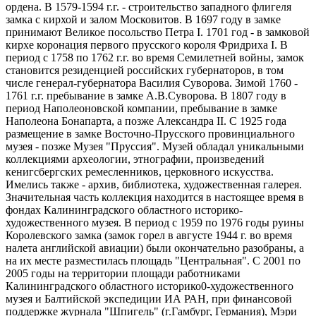
ордена. В 1579-1594 г.г. - строительство западного флигеля
замка с кирхой и залом Московитов. В 1697 году в замке
принимают Великое посольство Петра I. 1701 год - в замковой
кирхе коронация первого прусского короля Фридриха I. В
период с 1758 по 1762 г.г. во время Семилетней войны, замок
становится резиденцией российских губернаторов, в том
числе генерал-губернатора Василия Суворова. Зимой 1760 -
1761 г.г. пребывание в замке А.В.Суворова. В 1807 году в
период Наполеоновской компании, пребывание в замке
Наполеона Бонапарта, а позже Александра II. С 1925 года
размещение в замке Восточно-Прусского провинциального
музея - позже Музея "Пруссия". Музей обладал уникальными
коллекциями археологии, этнографии, произведений
кенигсбергских ремесленников, церковного искусства.
Имелись также - архив, библиотека, художественная галерея.
Значительная часть коллекция находится в настоящее время в
фондах Калининградского областного историко-
художественного музея. В период с 1959 по 1976 годы руины
Королевского замка (замок горел в августе 1944 г. во время
налета английской авиации) были окончательно разобраны, а
на их месте разместилась площадь "Центральная". С 2001 по
2005 годы на территории площади работниками
Калининградского областного историко0-художественного
музея и Балтийской экспедиции ИА РАН, при финансовой
поддержке журнала "Шпигель" (г.Гамбург, Германия), Мэри