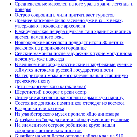
Средневековые мавзолеи на юге урала хранят легенды и
поверья
Остров сокровищ в чили притягивает туристов
Древнее запсковье было заселено уже в ix - x веках,
утверждают псковские археологи
Южноуральская пещера шульган-таш хранит живопись
времен каменного века
Новгородские археологи подводят итоги 30-летних
раскопок на рюриковом городище
Севские мамонты после зарубежных турне могут вновь
исчезнуть уже навсегда
В великом новгороде российские и зарубежные ученые
займутся истоками русской государственности
На территории можайского кремля нашли старинную
греческую икону
Дети геологического катаклизма?
Шерстистый носорог с реки осетр
Липецкие археологи раскопали сарматскую царицу
Состояние донских памятников отследят из космоса
Кладоискатели xxi века
Из уланбаторского музея пропало яйцо динозавра
Артефакт из "кода да винчи" обнаружен в иерусалиме
На знаменитом острове робинзона крузо нашли
сокровища английских пиратов
Guardian: на чилийском острове найден клад на $10