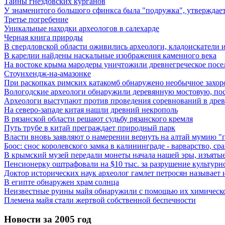
Тайны гнездовских курганов
У знаменитого большого сфинкса была "подружка", утверждает
Третье погребение
Уникальные находки археологов в салехарде
Черная книга природы
В свердловской области оживились археологи, кладоискатели и 
В карелии найдены наскальные изображения каменного века
На востоке крыма мародеры уничтожили древнегреческое посе
Стоунхендж-на-амазонке
При раскопках римских катакомб обнаружено необычное захор
Вологодские археологи обнаружили деревянную мостовую, пос
Археологи выступают против проведения соревнований в дре
На северо-западе китая нашли древний некрополь
В рязанской области решают судьбу рязанского кремля
Путь трубе в китай преграждает природный парк
Власти вновь заявляют о намерении вернуть на алтай мумию "
Боос: снос королевского замка в калининграде - варварство, с
В крымский музей передали монеты начала нашей эры, изъятые
Пенсионерку оштрафовали на $10 тыс. за разрушение культурн
Доктор исторических наук археолог гамлет петросян называе
В египте обнаружен храм солнца
Неизвестные руины майя обнаружили с помощью их химическ
Племена майя стали жертвой собственной беспечности
Новости за 2005 год