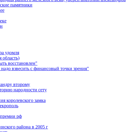
еские памятники
лее
еке
ын
ра удомля
 область)
ыть восстановлен"
 надо взвесить с финансовый точки зрения"
сандру второму
сторию народности сету
ия королевского замка
некрополь
 премии рф
нского района в 2005 г