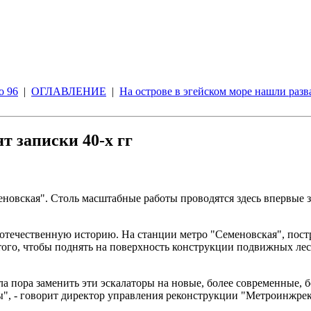
о 96
|
ОГЛАВЛЕНИЕ
|
На острове в эгейском море нашли раз
т записки 40-х гг
новская". Столь масштабные работы проводятся здесь впервые 
отечественную историю. На станции метро "Семеновская", постр
того, чтобы поднять на поверхность конструкции подвижных лест
ала пора заменить эти эскалаторы на новые, более современные,
сы", - говорит директор управления реконструкции "Метроинжр