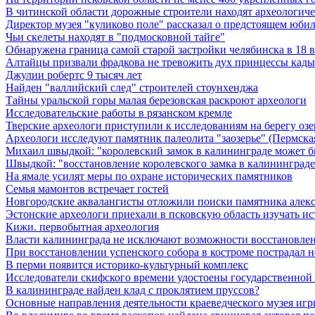
В читинской области дорожные строители находят археологич
Директор музея "куликово поле" рассказал о предстоящем юби
Чьи скелеты находят в "подмосковной тайге"
Обнаружена граница самой старой застройки челябинска в 18 в
Алтайцы призвали фрадкова не тревожить дух принцессы кад
Джулии робертс 9 тысяч лет
Найден "валлийский след" строителей стоунхенджа
Тайны уральской горы малая березовская раскроют археологи
Исследовательские работы в рязанском кремле
Тверские археологи приступили к исследованиям на берегу озе
Археологи исследуют памятник палеолита "заозерье" (Пермская
Михаил швыдкой: "королевский замок в калининграде может б
Швыдкой: "восстановление королевского замка в калининграде
На ямале усилят меры по охране исторических памятников
Семья мамонтов встречает гостей
Новгородские аквалангисты отложили поиски памятника алек
Эстонские археологи приехали в псковскую область изучать и
Кижи. первобытная археология
Власти калининграда не исключают возможности восстановлен
При восстановлении успенского собора в костроме пострадал 
В перми появится историко-культурный комплекс
Исследователи скифского времени удостоены государственной
В калининграде найден клад с проклятием пруссов?
Основные направления деятельности краеведческого музея игри