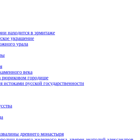
рии находится в эрмитаже
тское украшение
южного урала
еры
я
каменного века
на рюриковом городище
я истоками русской государственности
усства
да
азвалины древнего монастыря
ородищ раннего железного века, уверен анатолий александров