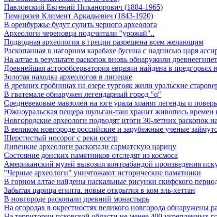
Павловский Евгений Никанорович (1884-1965)
Тимирязев Климент Аркадьевич (1843-1920)
В оренбуржье будут судить черного археолога
Археологи череповца подсчитали "урожай"..
Подводная археология в греции разрешена всем желающим
Раскопанная в нагорном карабахе бусина с надписью царя асси
На алтае в результате раскопок вновь обнаружили древнеегипе
Древнейшая астрообсерватория евразии найдена в предгорьях 
Золотая находка археологов в липецке
В древних гробницах на озере тургояк жили уральские старов
В гватемале обнаружен легендарный город "q"
Средневековые мавзолеи на юге урала хранят легенды и поверь
Южноуральская пещера шульган-таш хранит живопись времен 
Новгородские археологи подводят итоги 30-летних раскопок 
В великом новгороде российские и зарубежные ученые займутс
Шерстистый носорог с реки осетр
Липецкие археологи раскопали сарматскую царицу
Состояние донских памятников отследят из космоса
Американский музей вывозил контрабандой произведения иск
"Черные археологи" уничтожают исторические памятники
В горном алтае найдены наскальные рисунки скифского перио
Забытая царица египта. новые открытия в ком эль-хеттан
В новгороде раскопали древний монастырь
На огородах в окрестностях великого новгорода обнаружены р
На территории псковской области не менее 400 укрепленных г