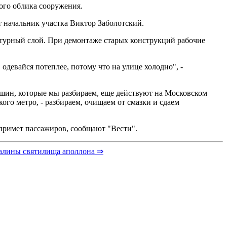
ого облика сооружения.
т начальник участка Виктор Заболотский.
ультурный слой. При демонтаже старых конструкций рабочие
девайся потеплее, потому что на улице холодно", -
ашин, которые мы разбираем, еще действуют на Московском
го метро, - разбираем, очищаем от смазки и сдаем
 примет пассажиров, сообщают "Вести".
валины святилища аполлона ⇒