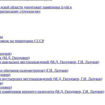
ской области уничтожит памятники ii-viii в
британскому стоунхенджу
ры
тоянок на территории СССР
азуков)
 (М.Д. Гвоздовер)
 ашельских местонахождений (М.Д. Гвоздовер, Г.И. Лазуков)
 обитания палеоантропов) (Г.И. Лазуков)
довер)
 мустьерских местонахождений (М.Д. Гвоздовер, Г.И. Лазуков)
в)
здовер)
 памятников верхнего палеолита (М.Д. Гвоздовер, Г.И. Лазуков)