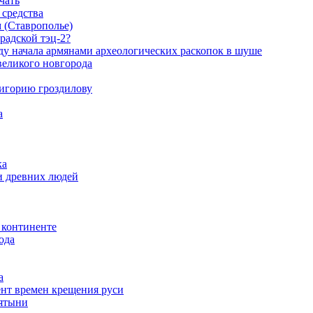
чать
 средства
 (Ставрополье)
радской тэц-2?
ду начала аpмянами археологических раскопок в шуше
великого новгорода
ригорию гроздилову
а
ка
и древних людей
 континенте
ода
а
нт времен крещения руси
вятыни