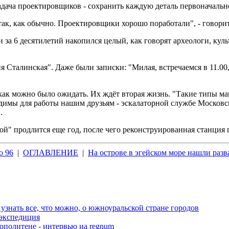
адача проектировщиков - сохранить каждую деталь первоначальн
так, как обычно. Проектировщики хорошо поработали", - говори
ми за 6 десятилетий накопился целый, как говорят археологи, к
талинская". Даже были записки: "Милая, встречаемся в 11.00, о
 как можно было ожидать. Их ждёт вторая жизнь. "Такие типы м
имы для работы нашим друзьям - эскалаторной службе Московско
.
й" продлится еще год, после чего реконструированная станция
о 96
|
ОГЛАВЛЕНИЕ
|
На острове в эгейском море нашли раз
узнать все, что можно, о южноуральской стране городов
 экспедиция
ополитене - интервью иа regnum