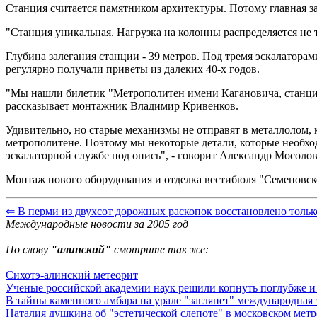
Станция считается памятником архитектуры. Потому главная з
"Станция уникальная. Нагрузка на колонны распределяется не 
Глубина залегания станции - 39 метров. Под тремя эскалатора
регулярно получали приветы из далеких 40-х годов.
"Мы нашли билетик "Метрополитен имени Кагановича, станция С
рассказывает монтажник Владимир Кривенков.
Удивительно, но старые механизмы не отправят в металлолом,
метрополитене. Поэтому мы некоторые детали, которые необход
эскалаторной службе под опись", - говорит Александр Мосолов
Монтаж нового оборудования и отделка вестибюля "Семеновско
⇐ В перми из двухсот дорожных раскопок восстановлено тольк
Международные новости за 2005 год
По слову
"алинский"
смотрите так же:
Сихотэ-алинский метеорит
Ученые российской академии наук решили копнуть поглубже и 
В тайны каменного амбара на урале "заглянет" международная
Наталия душкина об "эстетической слепоте" в московском метр