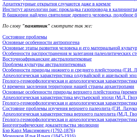
Архитектурные открытия случаются даже в кремле
Институт археологии ран: прокладка газопровода в калининград
В башкирии найдено святилище древнего человека, подобное 
По слову
"памятник"
смотрите так же:
Состояние проблемы
Основные особенности антропогена
Основные этапы развития человека и его материальной культу
Особенности распространения м залегания палеолитических с
Восточноафриканские австралопитековые
Проблема культуры австралопитековых
Особенности природы нижнего и среднего плейстоцена (Г.И. Л
Археологическая характеристика олдувайской и ашельской эпох
Геолого-геоморфологическая и археологическая характеристики
О времени заселения территории нашей страны архантропами
Основные особенности природы верхнего плейстоцена (времени
Археологическая характеристика мустьерской эпохи (М.Д. Гвоз
Геолого-геоморфологическая и археологическая характеристики
Состояние проблемы изучения верхнего палеолита (Г.И. Лазуко
Археологическая характеристика верхнего палеолита (М.Д. Гво
Геолого-геоморфологическая и археологическая характеристики
Биогеографические доказательства эволюции
Бэр Карл Максимович (1792-1876)
Мечников Илья Ильич (1845-1916)