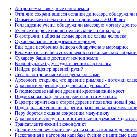
Астроблемы - звездные раны земли
Отлично сохранившиеся останки динозавра обнаружили 
Окаменелые отпечатки стоп с прошлым в 20.000 лет
Голландские учены обнаружили массовую могилу дронто
Ученые впервые нашли целый скелет птицы додо
В австралии найдены самые древние следы человека
Сухарева башня в подземном переходе
Еще одна необычная пещера обнаружена в мармарисе
Керамика кастелли xvi-xviii веков из итальянских собран
Сухареву башню достанут из-под земли
В оренбуржье будут судить черного археолога
Найден райцентр древней руси?
Леса на острове пасхи съедены крысами
Археологи открыли, что древние римляне - потомки слав
Археологи череповца подсчитали "урожай"..
В подмосковье найден древний христианский крест
Подмосковье найдены предметы эпохи мезолита
В центре эрмитажа в старой деревне появился новый ря
Подводная археология в греции разрешена всем желающ
Перу борется с сша за сокровища мачу-пикчу
Археологи исследуют таинственные подземные ходы под
Трансатлантический экоконфликт
Древние человеческие следы оказались слишком древни
Раскопанная в нагорном карабахе бусина с надписью цар