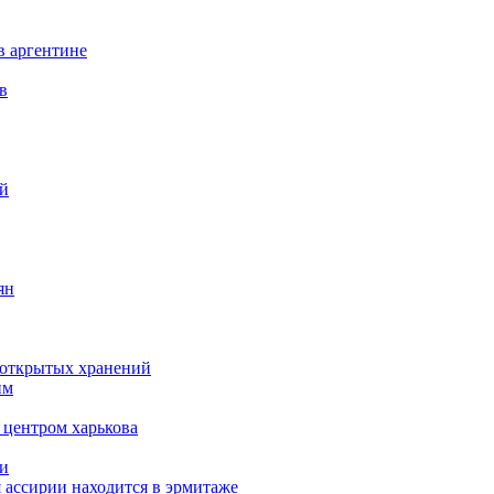
в аргентине
в
ий
ян
д открытых хранений
им
 центром харькова
ми
я ассирии находится в эрмитаже