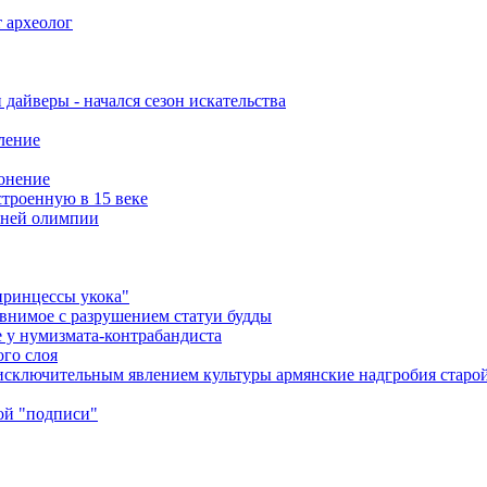
 археолог
дайверы - начался сезон искательства
ление
онение
троенную в 15 веке
вней олимпии
принцессы укока"
равнимое с разрушением статуи будды
 у нумизмата-контрабандиста
ого слоя
т исключительным явлением культуры армянские надгробия стар
ой "подписи"