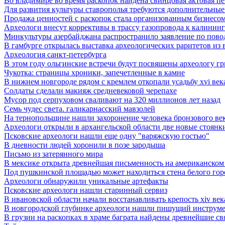
Во владимире во время раскопок найдена свинцовая актовая пе
Для развития культуры ставрополья требуются дополнительные
Продажа ценностей с раскопок стала организованным бизнесом
Археологи внесут коррективы в трассу газопровода к калининг
Минкультуры азеpбайджана распространило заявление по пово
В гамбурге открылась выставка археологических раритетов из 
Археология санкт-петербурга
В этом году ольгинские встречи будут посвящены археологу г
Чукотка: страницы хроники, запечетленные в камне
В нижнем новгороде рядом с кремлем откопали усадьбу xvi век
Солдаты сделали макияж средневековой черепахе
Мусор под cерпуховом сваливают на 320 миллионов лет назад
Семь чудес света. галикарнасский мавзолей
На тернопольщине нашли захоронение человека бронзового ве
Археологи открыли в архангельской области две новые стоянк
Псковские археологи нашли еще одну "варяжскую гостью"
В дневности людей хоронили в позе зародыша
Письмо из затерянного мира
В мексике открыта древнейшая письменность на американском
Под пушкинской площадью может находиться стена белого гор
Археологи обнаружили уникальные артефакты
Псковские археологи нашли старинный сервиз
В ивановской области начали восстанавливать крепость xiv век
В новгородской глубинке археологи нашли пишущий инструме
В грузии на раскопках в храме баграта найдены древнейшие с