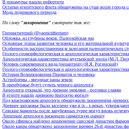
В приамурье нашли нефертити
Остатки египетского флота обнаружены на суше возле города с
Мода ледникового периода
По слову
"захоронение"
смотрите так же:
Гиениктитерий (Hyaenictitherium)
Обложка. из глубины веков. Палеозойская эра
Основные этапы развития человека и его материальной культу
Особенности распространения м залегания палеолитических с
Геолого-геоморфологическая и археологическая характеристики
Археологическая характеристика мустьерской эпохи (М.Д. Гвоз
Человек современного вида (неоантроп) (Я.Я. Рогинский)
Геолого-геоморфологическая и археологическая характеристики
История Возникновения Приматов и человека
Астроблемы - звездные раны земли
В оренбуржье будут судить черного археолога
Археологи открыли, что древние римляне - потомки славян
В египте нашли древнюю братскую могилу
Под красноярском археологи обнаружили захоронения древних
Древнее запсковье было заселено уже в ix - x веках, утверждаю
Севские мамонты после зарубежных турне могут вновь исчезну
Липецкие археологи раскопали сарматскую царицу
Около сфинкса найдено захоронение саисской династии фарао
Около каира обнаружено захоронение времен 26-й династии ф