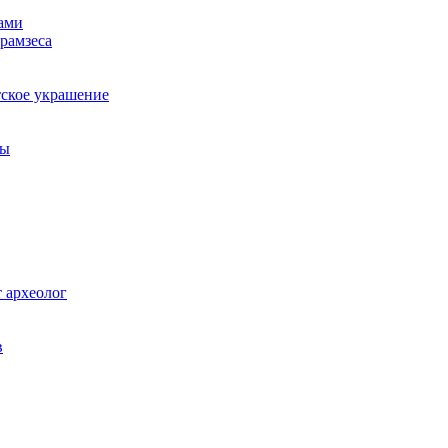
ами
 рамзеса
тское украшение
цы
 археолог
в