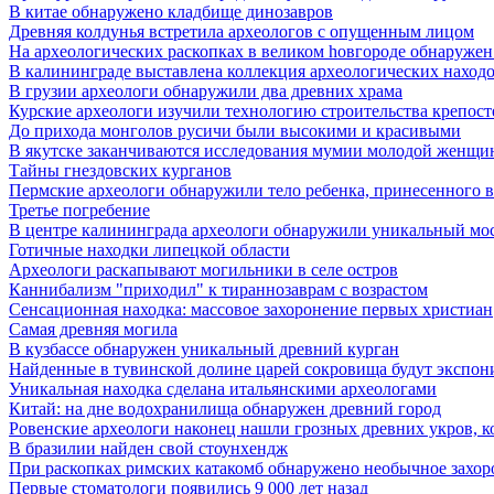
В китае обнаружено кладбище динозавров
Древняя колдунья встретила археологов с опущенным лицом
Hа археологических раскопках в великом hовгороде обнаружен 
В калининграде выставлена коллекция археологических находок 
В грузии археологи обнаружили два древних храма
Курские археологи изучили технологию строительства крепост
До прихода монголов русичи были высокими и красивыми
В якутске заканчиваются исследования мумии молодой женщ
Тайны гнездовских курганов
Пермские археологи обнаружили тело ребенка, принесенного в 
Третье погребение
В центре калининграда археологи обнаружили уникальный мо
Готичные находки липецкой области
Археологи раскапывают могильники в селе остров
Каннибализм "приходил" к тираннозаврам с возрастом
Сенсационная находка: массовое захоронение первых христиан
Самая древняя могила
В кузбассе обнаружен уникальный древний курган
Найденные в тувинской долине царей сокровища будут экспон
Уникальная находка сделана итальянскими археологами
Китай: на дне водохранилища обнаружен древний город
Ровенские археологи наконец нашли грозных древних укров, к
В бразилии найден свой стоунхендж
При раскопках римских катакомб обнаружено необычное захор
Первые стоматологи появились 9 000 лет назад