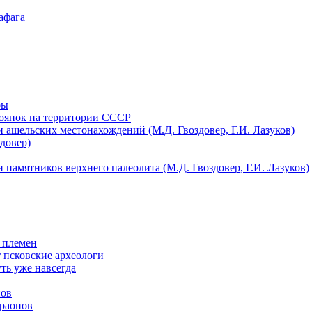
афага
ры
тоянок на территории СССР
 ашельских местонахождений (М.Д. Гвоздовер, Г.И. Лазуков)
довер)
 памятников верхнего палеолита (М.Д. Гвоздовер, Г.И. Лазуков)
 племен
т псковские археологи
ть уже навсегда
нов
араонов