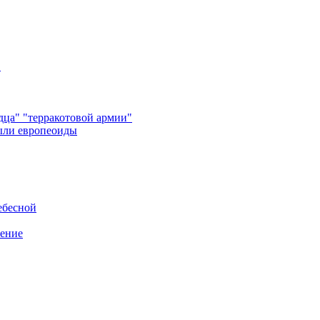
в
ца" "терракотовой армии"
ыли европеоиды
ебесной
нение