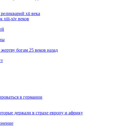
реликварий xii века
xiii-xiv веков
ей
ины
жертву богам 25 веков назад
ст
ироваться в германии
оторые держали в страхе европу и африку
онение