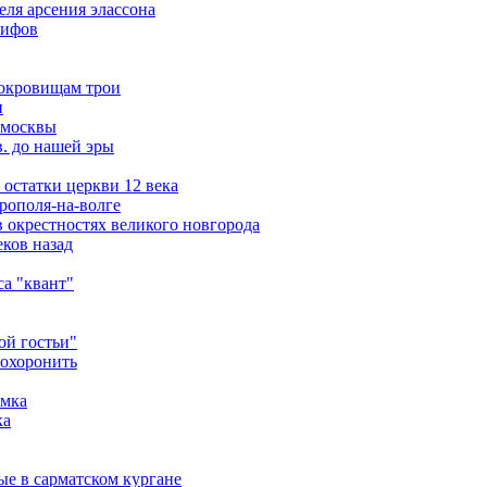
ля арсения элассона
кифов
сокровищам трои
и
 москвы
в. до нашей эры
остатки церкви 12 века
рополя-на-волге
 окрестностях великого новгорода
ков назад
а "квант"
ой гостьи"
похоронить
амка
ка
ые в сарматском кургане