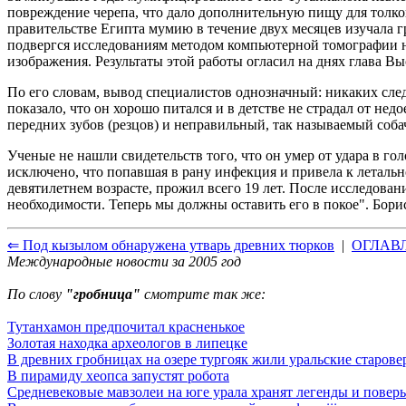
повреждение черепа, что дало дополнительную пищу для толко
правительстве Египта мумию в течение двух месяцев изучала 
подвергся исследованиям методом компьютерной томографии н
изображения. Результаты этой работы огласил на днях глава Вы
По его словам, вывод специалистов однозначный: никаких сле
показало, что он хорошо питался и в детстве не страдал от 
передних зубов (резцов) и неправильный, так называемый соба
Ученые не нашли свидетельств того, что он умер от удара в го
исключено, что попавшая в рану инфекция и привела к летальн
девятилетнем возрасте, прожил всего 19 лет. После исследован
необходимости. Теперь мы должны оставить его в покое". Б
⇐ Под кызылом обнаружена утварь древних тюрков
|
ОГЛАВ
Международные новости за 2005 год
По слову
"гробница"
смотрите так же:
Тутанхамон предпочитал красненькое
Золотая находка археологов в липецке
В древних гробницах на озере тургояк жили уральские старов
В пирамиду хеопса запустят робота
Средневековые мавзолеи на юге урала хранят легенды и поверь