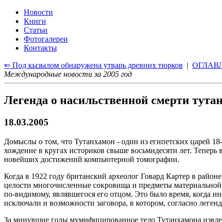
Новости
Книги
Статьи
Фотогалереи
Контакты
⇐ Под кызылом обнаружена утварь древних тюрков
|
ОГЛАВ
Международные новости за 2005 год
Легенда о насильственной смерти тута
18.03.2005
Домыслы о том, что Тутанхамон - один из египетских царей 18
хождение в кругах историков свыше восьмидесяти лет. Теперь
новейших достижений компьютерной томографии.
Когда в 1922 году британский археолог Говард Картер в районе
целости многочисленные сокровища и предметы материальной 
по-видимому, являвшегося его отцом. Это было время, когда и
исключали и возможности заговора, в котором, согласно леген
За минувшие годы мумифицированное тело Тутанхамона извлека