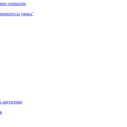
ское открытие
принцессы укока"
в аргентине
в