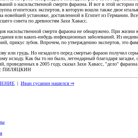
ваний о насильственной смерти фараона. И вот в этой истории п
группа египетских экспертов, в которую вошли также двое итал
а новейшей установке, доставленной в Египет из Германии. Вс
сшего совета по древностям Захи Хавасс.
дов насильственной смерти фараона не обнаружено. При жизни 
недоедания или каких-нибудь инфекционных заболеваний. Из инд
чий, прикус зубов. Впрочем, по утверждению экспертов, это фа
лову или грудь. Но незадолго перед смертью фараон получил серь
ому исходу. Как бы то ни было, легендарный благодаря загадке,
ий, проведенных в 2005 году, сказал Захи Хавасс, "дело" фараон
орис ПИЛЯЦКИН
ЛЕНИЕ
|
Иван сусанин нашелся ⇒
еры
я