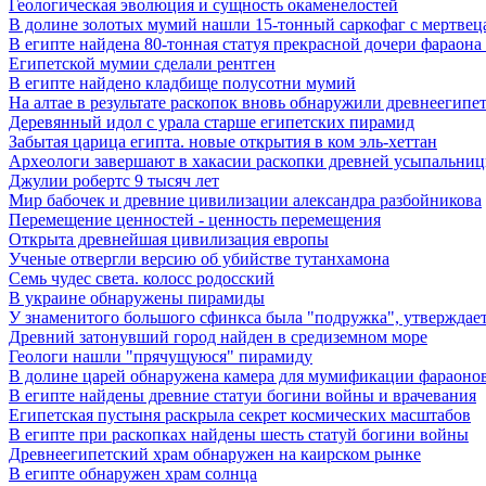
Геологическая эволюция и сущность окаменелостей
В долине золотых мумий нашли 15-тонный саркофаг с мертвец
В египте найдена 80-тонная статуя прекрасной дочери фараона
Египетской мумии сделали рентген
В египте найдено кладбище полусотни мумий
На алтае в результате раскопок вновь обнаружили древнеегипе
Деревянный идол с урала старше египетских пирамид
Забытая царица египта. новые открытия в ком эль-хеттан
Археологи завершают в хакасии раскопки древней усыпальни
Джулии робертс 9 тысяч лет
Мир бабочек и древние цивилизации александра разбойникова
Перемещение ценностей - ценность перемещения
Открыта древнейшая цивилизация европы
Ученые отвергли версию об убийстве тутанхамона
Семь чудес света. колосс родосский
В украине обнаружены пирамиды
У знаменитого большого сфинкса была "подружка", утверждает
Древний затонувший город найден в средиземном море
Геологи нашли "прячущуюся" пирамиду
В долине царей обнаружена камера для мумификации фараоно
В египте найдены древние статуи богини войны и врачевания
Египетская пустыня раскрыла секрет космических масштабов
В египте при раскопках найдены шесть статуй богини войны
Древнеегипетский храм обнаружен на каирском рынке
В египте обнаружен храм солнца