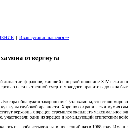
ЛЕНИЕ
|
Иван сусанин нашелся ⇒
нхамона отвергнута
-й династии фараонов, живший в первой половине ХIV века до н
 версия о насильственной смерти молодого правителя должна быт
 Луксора обнаружил захоронение Тутанхамона, это стало мировой
культуры глубокой древности. Хорошо сохранилась и мумия сам
нститут верховных жрецов стремился оказывать максимальное вл
де, участвовали один из жрецов и командующий египетским войс
лось из гроба четырежды, в последний раз в 1968 году. Именн