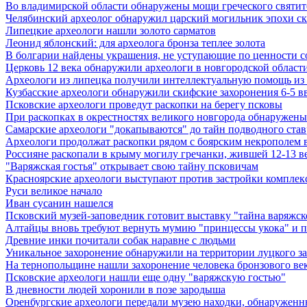
Во владимирской области обнаружены мощи греческого святите
Челябинский археолог обнаружил царский могильник эпохи с
Липецкие археологи нашли золото сарматов
Леонид яблонский: для археолога бронза теплее золота
В болгарии найдены украшения, не уступающие по ценности 
Церковь 12 века обнаружили археологи в новгородской област
Археологи из липецка получили интеллектуальную помощь из
Кузбасские археологи обнаружили скифские захоронения 6-5 в
Псковские археологи проведут раскопки на берегу псковы
При раскопках в окрестностях великого новгорода обнаружены 
Самарские археологи "докапываются" до тайн подводного став
Археологи продолжат раскопки рядом с боярским некрополем в
Россияне раскопали в крыму могилу гречанки, жившей 12-13 ве
"Варяжская гостья" открывает свою тайну псковичам
Красноярские археологи выступают против застройки комплекс
Руси великое начало
Иван сусанин нашелся
Псковский музей-заповедник готовит выставку "тайна варяжск
Алтайцы вновь требуют вернуть мумию "принцессы укока" и 
Древние инки почитали собак наравне с людьми
Уникальное захоронение обнаружили на территории луцкого з
На тернопольщине нашли захоронение человека бронзового ве
Псковские археологи нашли еще одну "варяжскую гостью"
В дневности людей хоронили в позе зародыша
Оренбургские археологи передали музею находки, обнаруженн