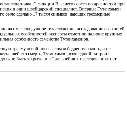
оставлена точка. С санкции Высшего совета по древностям при
ьянских и один швейцарский специалист. Впервые Тутанхамон
его было сделано 17 тысяч снимков, дающих трехмерные
юноша имел тщедушное телосложение, исследование его костей
ивидуальных особенностей эксперты отметили наличие крупных
мильная особенность семейства Тутанхамонов.
езную травму левой ноги - сломал бедренную кость, и не
 окутавшей его смерть, Тутанхамон, взошедший на трон в
а должно быть закрыто, и в " дальнейших исследованиях нет