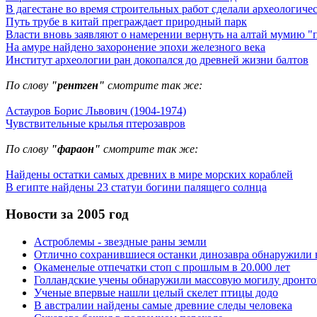
В дагестане во время строительных работ сделали археологиче
Путь трубе в китай преграждает природный парк
Власти вновь заявляют о намерении вернуть на алтай мумию "
На амуре найдено захоронение эпохи железного века
Институт археологии ран докопался до древней жизни балтов
По слову
"рентген"
смотрите так же:
Астауров Борис Львович (1904-1974)
Чувствительные крылья птерозавров
По слову
"фараон"
смотрите так же:
Найдены остатки самых древних в мире морских кораблей
В египте найдены 23 статуи богини палящего солнца
Новости за 2005 год
Астроблемы - звездные раны земли
Отлично сохранившиеся останки динозавра обнаружили 
Окаменелые отпечатки стоп с прошлым в 20.000 лет
Голландские учены обнаружили массовую могилу дронто
Ученые впервые нашли целый скелет птицы додо
В австралии найдены самые древние следы человека