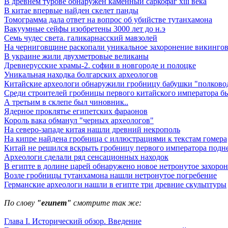
В древнем турове обнаружен каменный саркофаг xiii века
В китае впервые найден скелет панды
Томограмма дала ответ на вопрос об убийстве тутанхамона
Вакуумные сейфы изобретены 3000 лет до н.э
Семь чудес света. галикарнасский мавзолей
На черниговщине раскопали уникальное захоронение викинго
В украине жили двухметровые великаны
Древнерусские храмы-2. софии в новгороде и полоцке
Уникальная находка болгарских археологов
Китайские археологи обнаружили гробницу бабушки "полковод
Среди строителей гробницы первого китайского императора б
А третьим в склепе был чиновник..
Ядерное проклятье египетских фараонов
Король вака обманул "черных археологов"
На северо-западе китая нашли древний некрополь
На кипре найдена гробница с иллюстрациями к текстам гомера
Китай не решился вскрыть гробницу первого императора подн
Археологи сделали ряд сенсационных находок
В египте в долине царей обнаружено новое нетронутое захоро
Возле гробницы тутанхамона нашли нетронутое погребение
Германские археологи нашли в египте три древние скульптуры
По слову
"египет"
смотрите так же:
Глава I. Исторический обзор. Введение