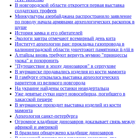
В новгородской области откроется первая выставка
солдатских трофеев
Минкультуры азеpбайджана распространило заявление
по поводу начала аpмянами археологических раскопок в
шуше
История замка и его обитателей
Экологи завтра отмечают всемирный день кита
Институт археологии ран: прокладка газопровода в
калининградской области уничтожит памятники ii-viii в
Алтайцы вновь требуют вернуть мумию "принцессы
укока" и похоронить
"Путешествие в эпоху динозавров" в серпухове
В мурманске продавались изделия из кости мамонта
В гамбурге открылась выставка археологических
раритетов из великого новгорода
На украине найдены останки неандертальца
Уже девятые сутки ищут новосибирца, погибшего в
хакасской пещере
В мурманске проходит выставка изделий из кости
мамонта
Археология санкт-петербурга
Огромное кладбище динозавров доказывает связь между
африкой и америкой
В бразилии обнаружено кладбище динозавров