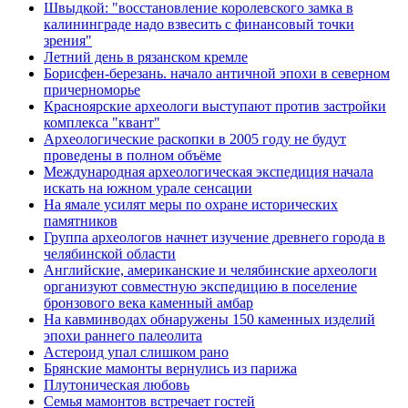
Швыдкой: "восстановление королевского замка в
калининграде надо взвесить с финансовый точки
зрения"
Летний день в рязанском кремле
Борисфен-березань. начало античной эпохи в северном
причерноморье
Красноярские археологи выступают против застройки
комплекса "квант"
Археологические раскопки в 2005 году не будут
проведены в полном объёме
Международная археологическая экспедиция начала
искать на южном урале сенсации
На ямале усилят меры по охране исторических
памятников
Группа археологов начнет изучение древнего города в
челябинской области
Английские, американские и челябинские археологи
организуют совместную экспедицию в поселение
бронзового века каменный амбар
На кавминводах обнаружены 150 каменных изделий
эпохи раннего палеолита
Астероид упал слишком рано
Брянские мамонты вернулись из парижа
Плутоническая любовь
Семья мамонтов встречает гостей