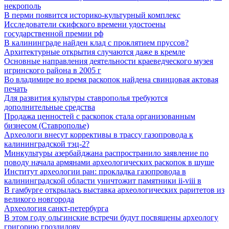
некрополь
В перми появится историко-культурный комплекс
Исследователи скифского времени удостоены
государственной премии рф
В калининграде найден клад с проклятием пруссов?
Архитектурные открытия случаются даже в кремле
Основные направления деятельности краеведческого музея
игринского района в 2005 г
Во владимире во время раскопок найдена свинцовая актовая
печать
Для развития культуры ставрополья требуются
дополнительные средства
Продажа ценностей с раскопок стала организованным
бизнесом (Ставрополье)
Археологи внесут коррективы в трассу газопровода к
калининградской тэц-2?
Минкультуры азеpбайджана распространило заявление по
поводу начала аpмянами археологических раскопок в шуше
Институт археологии ран: прокладка газопровода в
калининградской области уничтожит памятники ii-viii в
В гамбурге открылась выставка археологических раритетов из
великого новгорода
Археология санкт-петербурга
В этом году ольгинские встречи будут посвящены археологу
григорию гроздилову