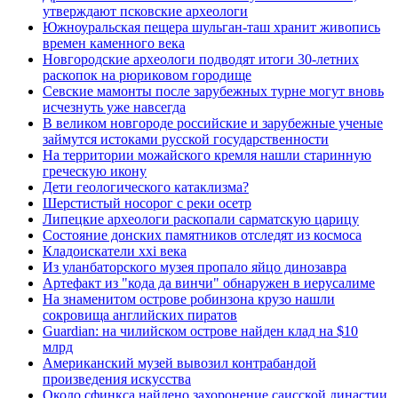
утверждают псковские археологи
Южноуральская пещера шульган-таш хранит живопись
времен каменного века
Новгородские археологи подводят итоги 30-летних
раскопок на рюриковом городище
Севские мамонты после зарубежных турне могут вновь
исчезнуть уже навсегда
В великом новгороде российские и зарубежные ученые
займутся истоками русской государственности
На территории можайского кремля нашли старинную
греческую икону
Дети геологического катаклизма?
Шерстистый носорог с реки осетр
Липецкие археологи раскопали сарматскую царицу
Состояние донских памятников отследят из космоса
Кладоискатели xxi века
Из уланбаторского музея пропало яйцо динозавра
Артефакт из "кода да винчи" обнаружен в иерусалиме
На знаменитом острове робинзона крузо нашли
сокровища английских пиратов
Guardian: на чилийском острове найден клад на $10
млрд
Американский музей вывозил контрабандой
произведения искусства
Около сфинкса найдено захоронение саисской династии