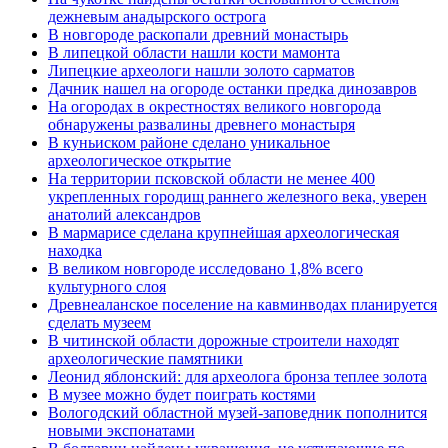
дежневым анадырского острога
В новгороде раскопали древний монастырь
В липецкой области нашли кости мамонта
Липецкие археологи нашли золото сарматов
Дачник нашел на огороде останки предка динозавров
На огородах в окрестностях великого новгорода
обнаружены развалины древнего монастыря
В куньиском районе сделано уникальное
археологическое открытие
На территории псковской области не менее 400
укрепленных городищ раннего железного века, уверен
анатолий александров
В мармарисе сделана крупнейшая археологическая
находка
В великом новгороде исследовано 1,8% всего
культурного слоя
Древнеаланское поселение на кавминводах планируется
сделать музеем
В читинской области дорожные строители находят
археологические памятники
Леонид яблонский: для археолога бронза теплее золота
В музее можно будет поиграть костями
Вологодский областной музей-заповедник пополнится
новыми экспонатами