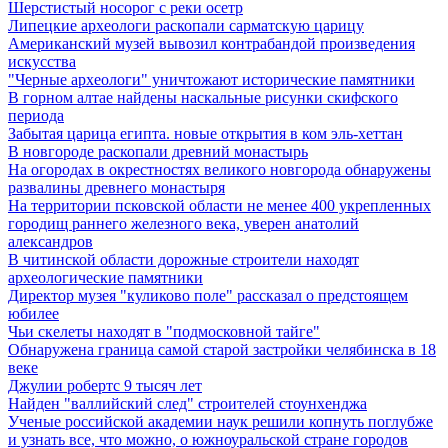
Шерстистый носорог с реки осетр
Липецкие археологи раскопали сарматскую царицу
Американский музей вывозил контрабандой произведения
искусства
"Черные археологи" уничтожают исторические памятники
В горном алтае найдены наскальные рисунки скифского
периода
Забытая царица египта. новые открытия в ком эль-хеттан
В новгороде раскопали древний монастырь
На огородах в окрестностях великого новгорода обнаружены
развалины древнего монастыря
На территории псковской области не менее 400 укрепленных
городищ раннего железного века, уверен анатолий
александров
В читинской области дорожные строители находят
археологические памятники
Директор музея "куликово поле" рассказал о предстоящем
юбилее
Чьи скелеты находят в "подмосковной тайге"
Обнаружена граница самой старой застройки челябинска в 18
веке
Джулии робертс 9 тысяч лет
Найден "валлийский след" строителей стоунхенджа
Ученые российской академии наук решили копнуть поглубже
и узнать все, что можно, о южноуральской стране городов