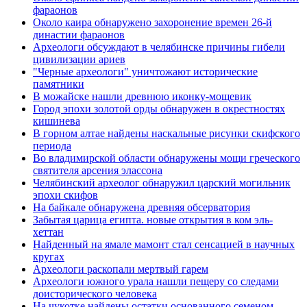
фараонов
Около каира обнаружено захоронение времен 26-й
династии фараонов
Археологи обсуждают в челябинске причины гибели
цивилизации ариев
"Черные археологи" уничтожают исторические
памятники
В можайске нашли древнюю иконку-мощевик
Город эпохи золотой орды обнаружен в окрестностях
кишинева
В горном алтае найдены наскальные рисунки скифского
периода
Во владимирской области обнаружены мощи греческого
святителя арсения элассона
Челябинский археолог обнаружил царский могильник
эпохи скифов
На байкале обнаружена древняя обсерватория
Забытая царица египта. новые открытия в ком эль-
хеттан
Найденный на ямале мамонт стал сенсацией в научных
кругах
Археологи раскопали мертвый гарем
Археологи южного урала нашли пещеру со следами
доисторического человека
На чукотке найдены остатки основанного семеном