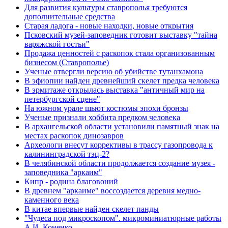
Для развития культуры ставрополья требуются
дополнительные средства
Старая ладога - новые находки, новые открытия
Псковский музей-заповедник готовит выставку "тайна
варяжской гостьи"
Продажа ценностей с раскопок стала организованным
бизнесом (Ставрополье)
Ученые отвергли версию об убийстве тутанхамона
В эфиопии найден древнейший скелет предка человека
В эрмитаже открылась выставка "античный мир на
петербургской сцене"
На южном урале шьют костюмы эпохи бронзы
Ученые признали хоббита предком человека
В архангельской области установили памятный знак на
местах раскопок динозавров
Археологи внесут коррективы в трассу газопровода к
калининградской тэц-2?
В челябинской области продолжается создание музея -
заповедника "аркаим"
Кипр - родина благовоний
В древнем "аркаиме" воссоздается деревня медно-
каменного века
В китае впервые найден скелет панды
"Чудеса под микроскопом". микроминиатюрные работы
А.И. Коненко