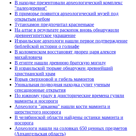
В находке презентовали археологический комплекс
"палеодеревня"
В приморье появится археологический музей под
открытым небом
Тутанхамон предпочитал красненькое
На алтае в результате раскопок вновь обнаружили
древнеегипетское украшение
Израильские археологи нашли первое подтверждение
библейской истории о голиафе
В коломенском восстановят дворец царя алексея
михайловича
В египте нашли древнюю братскую могилу
В израильской тюрьме обнаружен древнейший
христианский храм
Взрыв сверхновой и гибель мамонтов
Уникальная подводная находка сулит ученым
сенсационные открытия
По южному уралу в доисторические времена гуляли
мамонты и носороги
Археологи "аркаима" нашли кости мамонта и
шерстистого носорога
В челябинской области найдены останки мамонта и
носорога
Археологи нашли на соловках 650 ценных предметов
(Архангельская область)