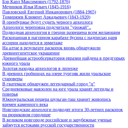
Бэр Карл Максимович (1792-1876)
Мечников Илья Ильич (1845-1916)
Павловский Евгений Никанорович (1884-1965)
Тимирязев Климент Аркадьевич (1843-1920)
В оренбуржье будут судить черного археолога
Археологи череповца подсчитали "урожай"..
Подводная археология в греции разрешена всем желающим
Раскопанная в нагорном карабахе бусина с надписью царя
ассирии находится в эрмитаже
На алтае в результате раскопок вновь обнаружили
древнеегипетское украшение
Древнейшая астрообсерватория евразии найдена в предгорьях
южного урала
Золотая находка археологов в липецке
В древних гробницах на озере тургояк жили уральские
староверы
В гватемале обнаружен легендарный город "q"
Средневековые мавзолеи на юге урала хранят легенды и
поверья
Южноуральская пещера шульган-таш хранит живопись
времен каменного века
Новгородские археологи подводят итоги 30-летних раскопок
на рюриковом городище
В великом новгороде российские и зарубежные ученые
займутся истоками русской государственности