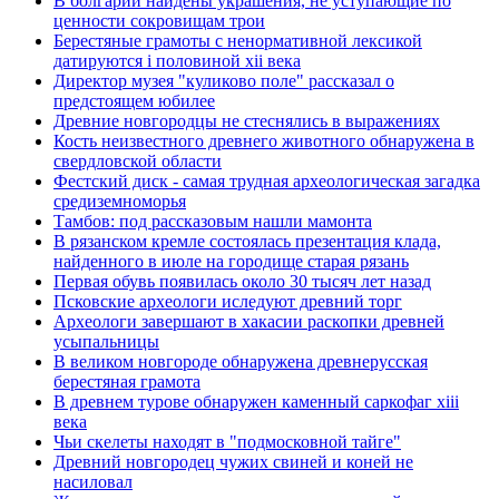
В болгарии найдены украшения, не уступающие по
ценности сокровищам трои
Берестяные грамоты с ненормативной лексикой
датируются i половиной xii века
Директор музея "куликово поле" рассказал о
предстоящем юбилее
Древние новгородцы не стеснялись в выражениях
Кость неизвестного древнего животного обнаружена в
свердловской области
Фестский диск - самая трудная археологическая загадка
средиземноморья
Тамбов: под рассказовым нашли мамонта
В рязанском кремле состоялась презентация клада,
найденного в июле на городище старая рязань
Первая обувь появилась около 30 тысяч лет назад
Псковские археологи иследуют древний торг
Археологи завершают в хакасии раскопки древней
усыпальницы
В великом новгороде обнаружена древнерусская
берестяная грамота
В древнем турове обнаружен каменный саркофаг xiii
века
Чьи скелеты находят в "подмосковной тайге"
Древний новгородец чужих свиней и коней не
насиловал