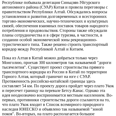
Республике побывала делегация Синьцзян-Уйгурского
автономного района (СУАР) Китая и провела переговоры с
правительством Республики Алтай. Обсуждались вопросы
установления и развития долговременных и всесторонних
торгово-экономических, научно-технических и культурных
связей, обеспечения взаимных поставок товаров народного
потребления и продовольствия. Стороны также обсуждали
планы сотрудничества и в сфере туризма, в частности, в
создании особой экономической зоны рекреационно-
туристического типа. Также решено строить транспортный
коридор между Республикой Алтай и Китаем.
Пока из Алтая в Китай можно добраться только через
Монголию, проехав 300 километров так называемой "дороги
тысячелетия". Существует проект строительства прямого
транспортного коридора из России в Китай по территории
Горного Алтая, который граничит на юге с СУАР.
Протяженность российско-китайской границы здесь
составляет 54 км. По проекту дорога пройдет через плато Укок
и пересечет границу на перевале Бетсу-Канас. Однако эта
идея неоднозначно воспринимается местным населением. Во-
первых, противники строительства дороги ссылаются на то,
что плато Укок входит в Список всемирного природного
наследия ЮНЕСКО и объявлено так называемой "зоной
покоя". Во-вторых, на плато располагается большое