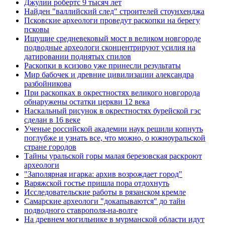
Джулии робертс 9 тысяч лет
Найден "валлийский след" строителей стоунхенджа
Псковские археологи проведут раскопки на берегу
псковы
Ищущие средневековый мост в великом новгороде
подводные археологи сконцентрируют усилия на
датировании поднятых спилов
Раскопки в ксизово уже принесли результаты
Мир бабочек и древние цивилизации александра
разбойникова
При раскопках в окрестностях великого новгорода
обнаружены остатки церкви 12 века
Наскальный рисунок в окрестностях бурейской гэс
сделан в 16 веке
Ученые российской академии наук решили копнуть
поглубже и узнать все, что можно, о южноуральской
стране городов
Тайны уральской горы малая березовская раскроют
археологи
"Заполярная игарка: архив возрождает город"
Варяжской гостье пришла пора отдохнуть
Исследовательские работы в рязанском кремле
Самарские археологи "докапываются" до тайн
подводного ставрополя-на-волге
На древнем могильнике в мурманской области идут