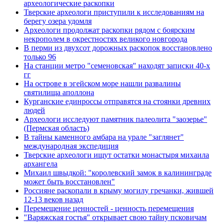
археологические раскопки
Тверские археологи приступили к исследованиям на
берегу озера удомля
Археологи продолжат раскопки рядом с боярским
некрополем в окрестностях великого новгорода
В перми из двухсот дорожных раскопок восстановлено
только 96
На станции метро "семеновская" находят записки 40-х
гг
На острове в эгейском море нашли развалины
святилища аполлона
Курганские единроссы отправятся на стоянки древних
людей
Археологи исследуют памятник палеолита "заозерье"
(Пермская область)
В тайны каменного амбара на урале "заглянет"
международная экспедиция
Тверские археологи ищут остатки монастыря михаила
архангела
Михаил швыдкой: "королевский замок в калининграде
может быть восстановлен"
Россияне раскопали в крыму могилу гречанки, жившей
12-13 веков назад
Перемещение ценностей - ценность перемещения
"Варяжская гостья" открывает свою тайну псковичам