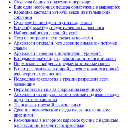
Сухарева башня в подземном переходе
Еще одна необычная пещера обнаружена в мармарисе
Керамика кастелли xvi-xviii веков из итальянских
собраний
Сухареву башню достанут из-под земли
В оренбуржье будут судить черного археолога
Найден райцентр древней руси?
Леса на острове пасхи съедены крысами
Археологи открыли, что древние римляне - потомки
славян
Археологи череповца подсчитали "урожай"..
В подмосковье найден древний христианский крест
Подмосковье найдены предметы эпохи мезолита
В центре эрмитажа в старой деревне появился новый
ряд открытых хранений
Подводная археология в греции разрешена всем
желающим
Перу борется с сша за сокровища мачу-пикчу
Археологи исследуют таинственные подземные ходы
под центром харькова
Трансатлантический экоконфликт
Древние человеческие следы оказались слишком
древними
Раскопанная в нагорном карабахе бусина с надписью
царя ассирии находится в эрмитаже