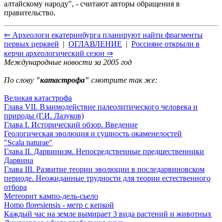
алтайскому народу", - считают авторы обращения в
правительство.
⇐ Археологи екатеринбурга планируют найти фрагменты
первых церквей
|
ОГЛАВЛЕНИЕ
|
Россияне открыли в
керчи археологический сезон ⇒
Международные новости за 2005 год
По слову
"катастрофа"
смотрите так же:
Великая катастрофа
Глава VII. Взаимодействие палеолитического человека и
природы (Г.И. Лазуков)
Глава I. Исторический обзор. Введение
Геологическая эволюция и сущность окаменелостей
"Scala naturae"
Глава II. Дарвинизм. Непосредственные предшественники
Дарвина
Глава III. Развитие теории эволюции в последарвиновском
периоде. Неожиданные трудности для теории естественного
отбора
Метеорит кампо-дель-сьело
Homo floresiensis - метр с кепкой
Каждый час на земле вымирает 3 вида растений и животных