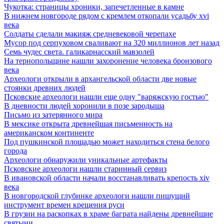
Чукотка: страницы хроники, запечетленные в камне
В нижнем новгороде рядом с кремлем откопали усадьбу xvi
века
Солдаты сделали макияж средневековой черепахе
Мусор под cерпуховом сваливают на 320 миллионов лет назад
Семь чудес света. галикарнасский мавзолей
На тернопольщине нашли захоронение человека бронзового
века
Археологи открыли в архангельской области две новые
стоянки древних людей
Псковские археологи нашли еще одну "варяжскую гостью"
В дневности людей хоронили в позе зародыша
Письмо из затерянного мира
В мексике открыта древнейшая письменность на
американском континенте
Под пушкинской площадью может находиться стена белого
города
Археологи обнаружили уникальные артефакты
Псковские археологи нашли старинный сервиз
В ивановской области начали восстанавливать крепость xiv
века
В новгородской глубинке археологи нашли пишущий
инструмент времен крещения руси
В грузии на раскопках в храме баграта найдены древнейшие
святыни