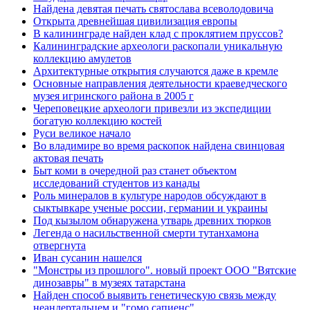
Найдена девятая печать святослава всеволодовича
Открыта древнейшая цивилизация европы
В калининграде найден клад с проклятием пруссов?
Калининградские археологи раскопали уникальную
коллекцию амулетов
Архитектурные открытия случаются даже в кремле
Основные направления деятельности краеведческого
музея игринского района в 2005 г
Череповецкие археологи привезли из экспедиции
богатую коллекцию костей
Руси великое начало
Во владимире во время раскопок найдена свинцовая
актовая печать
Быт коми в очередной раз станет объектом
исследований студентов из канады
Роль минералов в культуре народов обсуждают в
сыктывкаре ученые россии, германии и украины
Под кызылом обнаружена утварь древних тюрков
Легенда о насильственной смерти тутанхамона
отвергнута
Иван сусанин нашелся
"Монстры из прошлого". новый проект ООО "Вятские
динозавры" в музеях татарстана
Найден способ выявить генетическую связь между
неандертальцем и "гомо сапиенс"