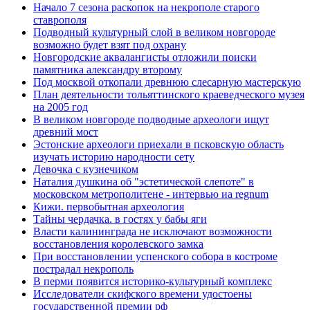
Начало 7 сезона раскопок на некрополе старого
ставрополя
Подводный культурный слой в великом новгороде
возможно будет взят под охрану
Новгородские аквалангисты отложили поиски
памятника александру второму
Под москвой откопали древнюю слесарную мастерскую
План деятельности тольяттинского краеведческого музея
на 2005 год
В великом новгороде подводные археологи ищут
древний мост
Эстонские археологи приехали в псковскую область
изучать историю народности сету
Девочка с кузнечиком
Наталия душкина об "эстетической слепоте" в
московском метрополитене - интервью иа regnum
Кижи. первобытная археология
Тайны чердачка. в гостях у бабы яги
Власти калининграда не исключают возможности
восстановления королевского замка
При восстановлении успенского собора в костроме
пострадал некрополь
В перми появится историко-культурный комплекс
Исследователи скифского времени удостоены
государственной премии рф