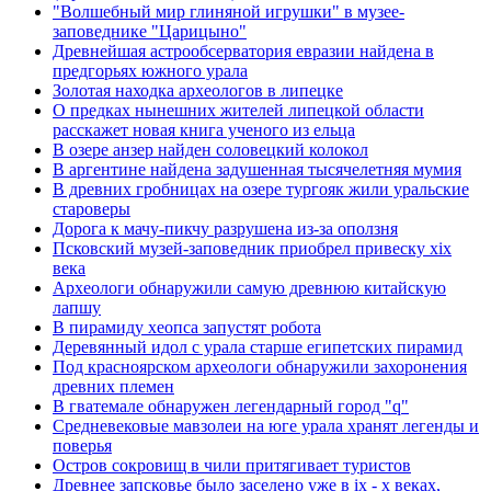
"Волшебный мир глиняной игрушки" в музее-
заповеднике "Царицыно"
Древнейшая астрообсерватория евразии найдена в
предгорьях южного урала
Золотая находка археологов в липецке
О предках нынешних жителей липецкой области
расскажет новая книга ученого из ельца
В озере анзер найден соловецкий колокол
В аргентине найдена задушенная тысячелетняя мумия
В древних гробницах на озере тургояк жили уральские
староверы
Дорога к мачу-пикчу разрушена из-за оползня
Псковский музей-заповедник приобрел привеску xix
века
Археологи обнаружили самую древнюю китайскую
лапшу
В пирамиду хеопса запустят робота
Деревянный идол с урала старше египетских пирамид
Под красноярском археологи обнаружили захоронения
древних племен
В гватемале обнаружен легендарный город "q"
Средневековые мавзолеи на юге урала хранят легенды и
поверья
Остров сокровищ в чили притягивает туристов
Древнее запсковье было заселено уже в ix - x веках,