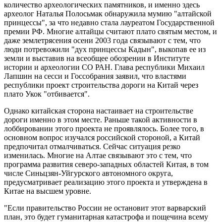
количество археологических памятников, и именно здесь
археолог Наталья Полосьмак обнаружила мумию "алтайской
принцессы", за что недавно стала лауреатом Государственной
премии РФ. Многие алтайцы считают плато святым местом, и
даже землетрясения осени 2003 года связывают с тем, что
люди потревожили "дух принцессы Кадын", выкопав ее из
земли и выставив на всеобщее обозрении в Институте
истории и археологии СО РАН. Глава республики Михаил
Лапшин на сесси и Госсобрания заявил, что властями
республики проект строительства дороги на Китай через
плато Укок "отбивается".
Однако китайская сторона настаивает на строительстве
дороги именно в этом месте. Раньше такой активности в
лоббировании этого проекта не проявлялось. Более того, в
основном вопрос изучался российской стороной, а Китай
предпочитал отмалчиваться. Сейчас ситуация резко
изменилась. Многие на Алтае связывают это с тем, что
программа развития северо-западных областей Китая, в том
числе Синьцзян-Уйгурского автономного округа,
предусматривает реализацию этого проекта и утверждена в
Китае на высшем уровне.
"Если правительство России не остановит этот варварский
план, это будет гуманитарная катастрофа и пощечина всему