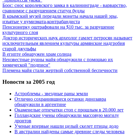
Боос: снос королевского замка в калининграде - варварство,
сравнимое с разрушением статуи будды
В крымский музей передали монеты начала нашей эры,
изъятые у нумизмата-контрабандиста
Пенсионерку оштрафовали на $10 тыс. за разрушение
культурного слоя
Доктор исторических наук археолог гамлет петросян называет
исключительным явлением культуры армянские надгробия
старой джульфы
В египте обнаружен храм солнца
Неизвестные руины майя обнаружили с помощью их
химической "подписи"
Племена майя стали жертвой собственной беспечности
Новости за 2005 год
Астроблемы - звездные раны земли
Отлично сохранившиеся останки динозавра
обнаружили в аргентине
Окаменелые отпечатки стоп с прошлым в 20.000 лет
Голландские учены обнаружили массовую могилу
дронтов
Ученые впервые нашли целый скелет птицы додо
В австралии найдены самые древние следы человека