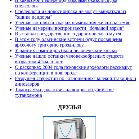
В хакасской пещере под завалами оказались два
спелеолога
Спелеологи из новосибирска не могут выбраться из
"ящика пандоры"
Ученые составили график вымирания жизни на земле
Ученые намерены воспроизвести "большой взрыв"
Выставки государственного дарвиновского музея
В этом году ольгинские встречи будут посвящены
археологу григорию гроздилову
У ранних гоминидов были человеческие клыки
Ученые нашли останки человекообразных существ
возрастом 4,5 млн. лет
О раскопках 2004 года псковские археологи расскажут
на конференции в новгороде
Разрушен стереотип об "отношениях" млекопитающих и
динозавров
Томограмма дала ответ на вопрос об убийстве
тутанхамона
ДРУЗЬЯ