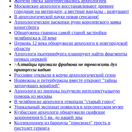
Жители омска заинтересовались археологией
Московские археологи восстанавливают древнее
городище на митридате, а местные вандалы - разрушают
В археологической науке новая сенсация!
Археологические раскопки руин королевского замка
кенигсберга
Обнаружена граница самой старой застройки
челябинска в 18 веке
Церковь 12 века обнаружили археологи в новгородской
области
Археологи екатеринбурга планируют найти фрагменты
первых церквей
>
Алтайцы призвали фрадкова не тревожить дух
принцессы кадын
Россияне открыли в керчи археологический сезон
Норвежцы и петербуржцы вместе откроют "тайны
затонувших кораблей"
Археологи из липецка получили интеллектуальную
помощь из москвы
В челябинске археологи откопали "старый город"
Уникальный экспонат появился в херсонесском музее
Кузбасские археологи обнаружили скифские
захоронения 6-5 вв. до нашей эры
Коллекционер из барнаула "присвоил" трость и
пистолет геринга