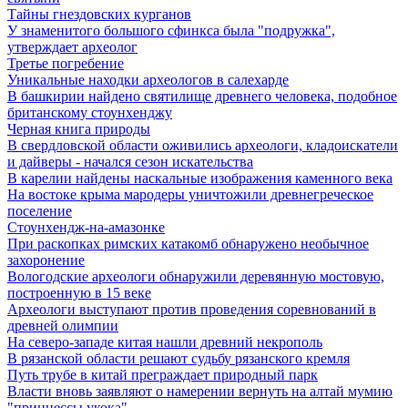
Тайны гнездовских курганов
У знаменитого большого сфинкса была "подружка",
утверждает археолог
Третье погребение
Уникальные находки археологов в салехарде
В башкирии найдено святилище древнего человека, подобное
британскому стоунхенджу
Черная книга природы
В свердловской области оживились археологи, кладоискатели
и дайверы - начался сезон искательства
В карелии найдены наскальные изображения каменного века
На востоке крыма мародеры уничтожили древнегреческое
поселение
Стоунхендж-на-амазонке
При раскопках римских катакомб обнаружено необычное
захоронение
Вологодские археологи обнаружили деревянную мостовую,
построенную в 15 веке
Археологи выступают против проведения соревнований в
древней олимпии
На северо-западе китая нашли древний некрополь
В рязанской области решают судьбу рязанского кремля
Путь трубе в китай преграждает природный парк
Власти вновь заявляют о намерении вернуть на алтай мумию
"принцессы укока"