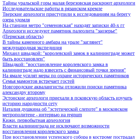
Тайны уральской горы малая березовская раскроют археологи
Исследовательские работы в рязанском кремле
Тверские археологи приступили к исследованиям на берегу
озера удомля
На станции метро "семеновская" находят записки 40-х гг
Археологи исследуют памятник палеолита "заозерье"
(Пермская область)
В тайны каменного амбара на урале "заглянет"
международная экспедиция
Михаил швыдкой: "королевский замок в калининграде может
быть восстановлен"
Швыдкой: "восстановление королевского замка в
калининграде надо взвесить с финансовый точки зрения"
На ямале усилят меры по охране исторических памятников
Семья мамонтов встречает гостей
Новгородские аквалангисты отложили поиски памятника
александру второму
Эстонские археологи приехали в псковскую область изучать
историю народности сету
Наталия душкина об "эстетической слепоте" в московском
метрополитене - интервью иа regnum
Кижи. первобытная археология
Власти калининграда не исключают возможности
восстановления королевского замка
При восстановлении успенского собора в костроме пострадал