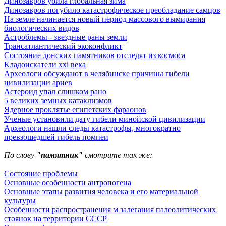
Динозавров убила глобальная зима
Динозавров погубило катастрофическое преобладание самцов
На земле начинается новый период массового вымирания
биологических видов
Астроблемы - звездные раны земли
Трансатлантический экоконфликт
Состояние донских памятников отследят из космоса
Кладоискатели xxi века
Археологи обсуждают в челябинске причины гибели
цивилизации ариев
Астероид упал слишком рано
5 великих земных катаклизмов
Ядерное проклятье египетских фараонов
Ученые установили дату гибели минойской цивилизации
Археологи нашли следы катастрофы, многократно
превзошедшей гибель помпеи
По слову
"памятник"
смотрите так же:
Состояние проблемы
Основные особенности антропогена
Основные этапы развития человека и его материальной
культуры
Особенности распространения м залегания палеолитических
стоянок на территории СССР