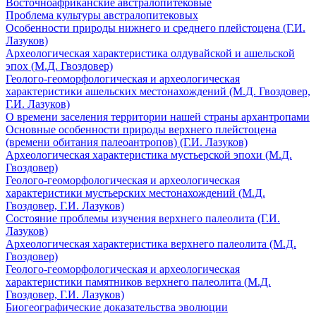
Восточноафриканские австралопитековые
Проблема культуры австралопитековых
Особенности природы нижнего и среднего плейстоцена (Г.И.
Лазуков)
Археологическая характеристика олдувайской и ашельской
эпох (М.Д. Гвоздовер)
Геолого-геоморфологическая и археологическая
характеристики ашельских местонахождений (М.Д. Гвоздовер,
Г.И. Лазуков)
О времени заселения территории нашей страны архантропами
Основные особенности природы верхнего плейстоцена
(времени обитания палеоантропов) (Г.И. Лазуков)
Археологическая характеристика мустьерской эпохи (М.Д.
Гвоздовер)
Геолого-геоморфологическая и археологическая
характеристики мустьерских местонахождений (М.Д.
Гвоздовер, Г.И. Лазуков)
Состояние проблемы изучения верхнего палеолита (Г.И.
Лазуков)
Археологическая характеристика верхнего палеолита (М.Д.
Гвоздовер)
Геолого-геоморфологическая и археологическая
характеристики памятников верхнего палеолита (М.Д.
Гвоздовер, Г.И. Лазуков)
Биогеографические доказательства эволюции