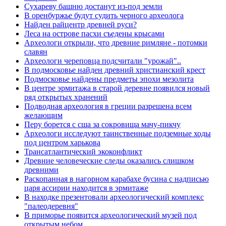
Сухареву башню достанут из-под земли
В оренбуржье будут судить черного археолога
Найден райцентр древней руси?
Леса на острове пасхи съедены крысами
Археологи открыли, что древние римляне - потомки
славян
Археологи череповца подсчитали "урожай"..
В подмосковье найден древний христианский крест
Подмосковье найдены предметы эпохи мезолита
В центре эрмитажа в старой деревне появился новый
ряд открытых хранений
Подводная археология в греции разрешена всем
желающим
Перу борется с сша за сокровища мачу-пикчу
Археологи исследуют таинственные подземные ходы
под центром харькова
Трансатлантический экоконфликт
Древние человеческие следы оказались слишком
древними
Раскопанная в нагорном карабахе бусина с надписью
царя ассирии находится в эрмитаже
В находке презентовали археологический комплекс
"палеодеревня"
В приморье появится археологический музей под
открытым небом