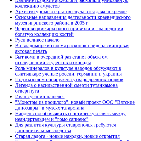
Калининградские археологи раскопали уникальную
коллекцию амулетов
Архитектурные открытия случаются даже в кремле
Основные направления деятельности краеведческого
музея игринского района в 2005 г
Череповецкие археологи привезли из экспедиции
богатую коллекцию костей
Руси великое начало
Во владимире во время раскопок найдена свинцовая
актовая печать
Быт коми в очередной раз станет объектом
исследований студентов из канады
Роль минералов в культуре народов обсуждают в
сыктывкаре ученые россии, германии и украины
Под кызылом обнаружена утварь древних тюрков
Легенда о насильственной смерти тутанхамона
отвергнута
Иван сусанин нашелся
"Монстры из прошлого". новый проект ООО "Вятские
динозавры" в музеях татарстана
Найден способ выявить генетическую связь между
неандертальцем и "гомо сапиенс"
Для развития культуры ставрополья требуются
дополнительные средства
Старая ладога - новые находки, новые открытия