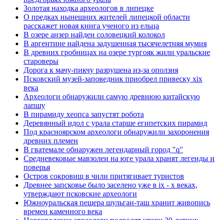
Золотая находка археологов в липецке
О предках нынешних жителей липецкой области
расскажет новая книга ученого из ельца
В озере анзер найден соловецкий колокол
В аргентине найдена задушенная тысячелетняя мумия
В древних гробницах на озере тургояк жили уральские
староверы
Дорога к мачу-пикчу разрушена из-за оползня
Псковский музей-заповедник приобрел привеску xix
века
Археологи обнаружили самую древнюю китайскую
лапшу
В пирамиду хеопса запустят робота
Деревянный идол с урала старше египетских пирамид
Под красноярском археологи обнаружили захоронения
древних племен
В гватемале обнаружен легендарный город "q"
Средневековые мавзолеи на юге урала хранят легенды и
поверья
Остров сокровищ в чили притягивает туристов
Древнее запсковье было заселено уже в ix - x веках,
утверждают псковские археологи
Южноуральская пещера шульган-таш хранит живопись
времен каменного века