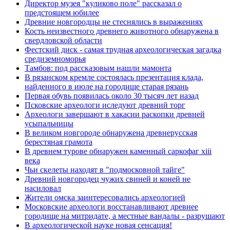
Директор музея "куликово поле" рассказал о
предстоящем юбилее
Древние новгородцы не стеснялись в выражениях
Кость неизвестного древнего животного обнаружена в
свердловской области
Фестский диск - самая трудная археологическая загадка
средиземноморья
Тамбов: под рассказовым нашли мамонта
В рязанском кремле состоялась презентация клада,
найденного в июле на городище старая рязань
Первая обувь появилась около 30 тысяч лет назад
Псковские археологи иследуют древний торг
Археологи завершают в хакасии раскопки древней
усыпальницы
В великом новгороде обнаружена древнерусская
берестяная грамота
В древнем турове обнаружен каменный саркофаг xiii
века
Чьи скелеты находят в "подмосковной тайге"
Древний новгородец чужих свиней и коней не
насиловал
Жители омска заинтересовались археологией
Московские археологи восстанавливают древнее
городище на митридате, а местные вандалы - разрушают
В археологической науке новая сенсация!