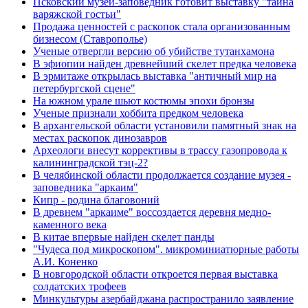
Псковский музей-заповедник готовит выставку "тайна
варяжской гостьи"
Продажа ценностей с раскопок стала организованным
бизнесом (Ставрополье)
Ученые отвергли версию об убийстве тутанхамона
В эфиопии найден древнейший скелет предка человека
В эрмитаже открылась выставка "античный мир на
петербургской сцене"
На южном урале шьют костюмы эпохи бронзы
Ученые признали хоббита предком человека
В архангельской области установили памятный знак на
местах раскопок динозавров
Археологи внесут коррективы в трассу газопровода к
калининградской тэц-2?
В челябинской области продолжается создание музея -
заповедника "аркаим"
Кипр - родина благовоний
В древнем "аркаиме" воссоздается деревня медно-
каменного века
В китае впервые найден скелет панды
"Чудеса под микроскопом". микроминиатюрные работы
А.И. Коненко
В новгородской области откроется первая выставка
солдатских трофеев
Минкультуры азеpбайджана распространило заявление