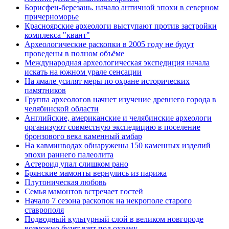
Борисфен-березань. начало античной эпохи в северном
причерноморье
Красноярские археологи выступают против застройки
комплекса "квант"
Археологические раскопки в 2005 году не будут
проведены в полном объёме
Международная археологическая экспедиция начала
искать на южном урале сенсации
На ямале усилят меры по охране исторических
памятников
Группа археологов начнет изучение древнего города в
челябинской области
Английские, американские и челябинские археологи
организуют совместную экспедицию в поселение
бронзового века каменный амбар
На кавминводах обнаружены 150 каменных изделий
эпохи раннего палеолита
Астероид упал слишком рано
Брянские мамонты вернулись из парижа
Плутоническая любовь
Семья мамонтов встречает гостей
Начало 7 сезона раскопок на некрополе старого
ставрополя
Подводный культурный слой в великом новгороде
возможно будет взят под охрану