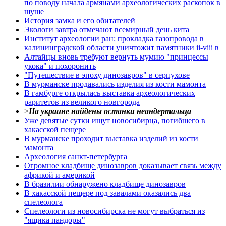
по поводу начала аpмянами археологических раскопок в
шуше
История замка и его обитателей
Экологи завтра отмечают всемирный день кита
Институт археологии ран: прокладка газопровода в
калининградской области уничтожит памятники ii-viii в
Алтайцы вновь требуют вернуть мумию "принцессы
укока" и похоронить
"Путешествие в эпоху динозавров" в серпухове
В мурманске продавались изделия из кости мамонта
В гамбурге открылась выставка археологических
раритетов из великого новгорода
>
На украине найдены останки неандертальца
Уже девятые сутки ищут новосибирца, погибшего в
хакасской пещере
В мурманске проходит выставка изделий из кости
мамонта
Археология санкт-петербурга
Огромное кладбище динозавров доказывает связь между
африкой и америкой
В бразилии обнаружено кладбище динозавров
В хакасской пещере под завалами оказались два
спелеолога
Спелеологи из новосибирска не могут выбраться из
"ящика пандоры"