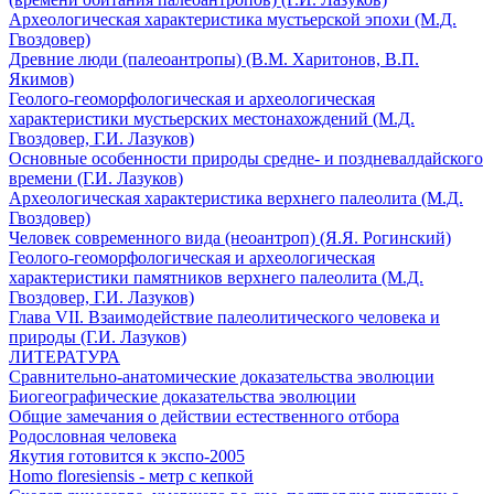
Археологическая характеристика мустьерской эпохи (М.Д.
Гвоздовер)
Древние люди (палеоантропы) (В.М. Харитонов, В.П.
Якимов)
Геолого-геоморфологическая и археологическая
характеристики мустьерских местонахождений (М.Д.
Гвоздовер, Г.И. Лазуков)
Основные особенности природы средне- и поздневалдайского
времени (Г.И. Лазуков)
Археологическая характеристика верхнего палеолита (М.Д.
Гвоздовер)
Человек современного вида (неоантроп) (Я.Я. Рогинский)
Геолого-геоморфологическая и археологическая
характеристики памятников верхнего палеолита (М.Д.
Гвоздовер, Г.И. Лазуков)
Глава VII. Взаимодействие палеолитического человека и
природы (Г.И. Лазуков)
ЛИТЕРАТУРА
Сравнительно-анатомические доказательства эволюции
Биогеографические доказательства эволюции
Общие замечания о действии естественного отбора
Родословная человека
Якутия готовится к экспо-2005
Homo floresiensis - метр с кепкой