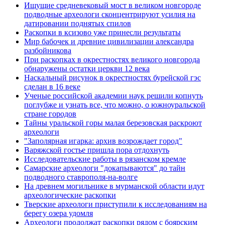
Ищущие средневековый мост в великом новгороде
подводные археологи сконцентрируют усилия на
датировании поднятых спилов
Раскопки в ксизово уже принесли результаты
Мир бабочек и древние цивилизации александра
разбойникова
При раскопках в окрестностях великого новгорода
обнаружены остатки церкви 12 века
Наскальный рисунок в окрестностях бурейской гэс
сделан в 16 веке
Ученые российской академии наук решили копнуть
поглубже и узнать все, что можно, о южноуральской
стране городов
Тайны уральской горы малая березовская раскроют
археологи
"Заполярная игарка: архив возрождает город"
Варяжской гостье пришла пора отдохнуть
Исследовательские работы в рязанском кремле
Самарские археологи "докапываются" до тайн
подводного ставрополя-на-волге
На древнем могильнике в мурманской области идут
археологические раскопки
Тверские археологи приступили к исследованиям на
берегу озера удомля
Археологи продолжат раскопки рядом с боярским