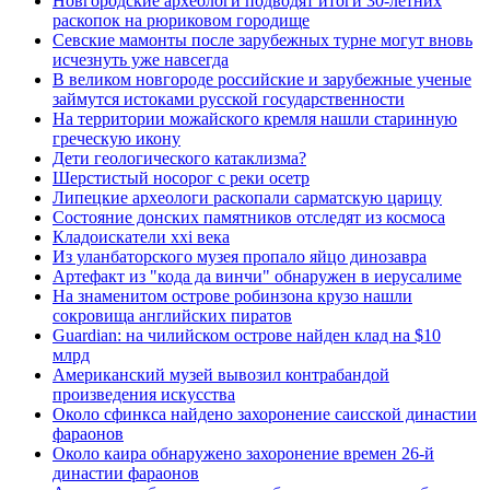
Новгородские археологи подводят итоги 30-летних
раскопок на рюриковом городище
Севские мамонты после зарубежных турне могут вновь
исчезнуть уже навсегда
В великом новгороде российские и зарубежные ученые
займутся истоками русской государственности
На территории можайского кремля нашли старинную
греческую икону
Дети геологического катаклизма?
Шерстистый носорог с реки осетр
Липецкие археологи раскопали сарматскую царицу
Состояние донских памятников отследят из космоса
Кладоискатели xxi века
Из уланбаторского музея пропало яйцо динозавра
Артефакт из "кода да винчи" обнаружен в иерусалиме
На знаменитом острове робинзона крузо нашли
сокровища английских пиратов
Guardian: на чилийском острове найден клад на $10
млрд
Американский музей вывозил контрабандой
произведения искусства
Около сфинкса найдено захоронение саисской династии
фараонов
Около каира обнаружено захоронение времен 26-й
династии фараонов