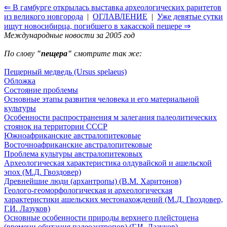
⇐ В гамбурге открылась выставка археологических раритетов
из великого новгорода
|
ОГЛАВЛЕНИЕ
|
Уже девятые сутки
ищут новосибирца, погибшего в хакасской пещере ⇒
Международные новости за 2005 год
По слову
"пещера"
смотрите так же:
Пещерный медведь (Ursus spelaeus)
Обложка
Состояние проблемы
Основные этапы развития человека и его материальной
культуры
Особенности распространения м залегания палеолитических
стоянок на территории СССР
Южноафриканские австралопитековые
Восточноафриканские австралопитековые
Проблема культуры австралопитековых
Археологическая характеристика олдувайской и ашельской
эпох (М.Д. Гвоздовер)
Древнейшие люди (архантропы) (В.М. Харитонов)
Геолого-геоморфологическая и археологическая
характеристики ашельских местонахождений (М.Д. Гвоздовер,
Г.И. Лазуков)
Основные особенности природы верхнего плейстоцена
(времени обитания палеоантропов) (Г.И. Лазуков)