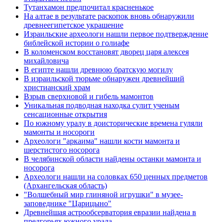
Тутанхамон предпочитал красненькое
На алтае в результате раскопок вновь обнаружили
древнеегипетское украшение
Израильские археологи нашли первое подтверждение
библейской истории о голиафе
В коломенском восстановят дворец царя алексея
михайловича
В египте нашли древнюю братскую могилу
В израильской тюрьме обнаружен древнейший
христианский храм
Взрыв сверхновой и гибель мамонтов
Уникальная подводная находка сулит ученым
сенсационные открытия
По южному уралу в доисторические времена гуляли
мамонты и носороги
Археологи "аркаима" нашли кости мамонта и
шерстистого носорога
В челябинской области найдены останки мамонта и
носорога
Археологи нашли на соловках 650 ценных предметов
(Архангельская область)
"Волшебный мир глиняной игрушки" в музее-
заповеднике "Царицыно"
Древнейшая астрообсерватория евразии найдена в
предгорьях южного урала