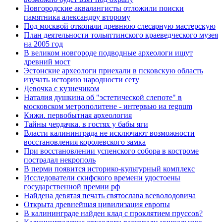
Новгородские аквалангисты отложили поиски
памятника александру второму
Под москвой откопали древнюю слесарную мастерскую
План деятельности тольяттинского краеведческого музея
на 2005 год
В великом новгороде подводные археологи ищут
древний мост
Эстонские археологи приехали в псковскую область
изучать историю народности сету
Девочка с кузнечиком
Наталия душкина об "эстетической слепоте" в
московском метрополитене - интервью иа regnum
Кижи. первобытная археология
Тайны чердачка. в гостях у бабы яги
Власти калининграда не исключают возможности
восстановления королевского замка
При восстановлении успенского собора в костроме
пострадал некрополь
В перми появится историко-культурный комплекс
Исследователи скифского времени удостоены
государственной премии рф
Найдена девятая печать святослава всеволодовича
Открыта древнейшая цивилизация европы
В калининграде найден клад с проклятием пруссов?