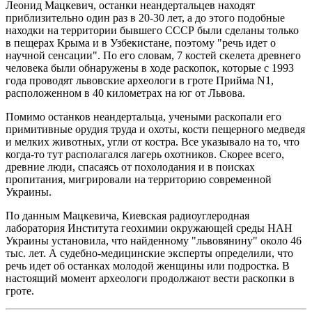
Леонид Мацкевич, останки неандертальцев находят
приблизительно один раз в 20-30 лет, а до этого подобные
находки на территории бывшего СССР были сделаны только
в пещерах Крыма и в Узбекистане, поэтому "речь идет о
научной сенсации". По его словам, 7 костей скелета древнего
человека были обнаружены в ходе раскопок, которые с 1993
года проводят львовские археологи в гроте Прийма N1,
расположенном в 40 километрах на юг от Львова.
Помимо останков неандертальца, учеными раскопали его
примитивные орудия труда и охоты, кости пещерного медведя
и мелких животных, угли от костра. Все указывало на то, что
когда-то тут располагался лагерь охотников. Скорее всего,
древние люди, спасаясь от похолодания и в поисках
пропитания, мигрировали на территорию современной
Украины.
По данным Мацкевича, Киевская радиоуглеродная
лаборатория Института геохимии окружающей среды НАН
Украины установила, что найденному "львовянину" около 46
тыс. лет. А судебно-медицинские эксперты определили, что
речь идет об останках молодой женщины или подростка. В
настоящий момент археологи продолжают вести раскопки в
гроте.