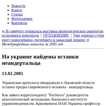
Новости
Книги
Статьи
Фотогалереи
Контакты
⇐ В гамбурге открылась выставка археологических раритетов
из великого новгорода
|
ОГЛАВЛЕНИЕ
|
Уже девятые сутки
ищут новосибирца, погибшего в хакасской пещере ⇒
Международные новости за 2005 год
На украине найдены останки
неандертальца
13.02.2005
Украинские археологи обнаружили в Львовской области
останки предка современного человека - неандертальца.
Как заявил корреспонденту "Росбалта" руководитель
археологической экспедиции Львовского института
украиноведения им. Крипякевича НАН Украины профессор