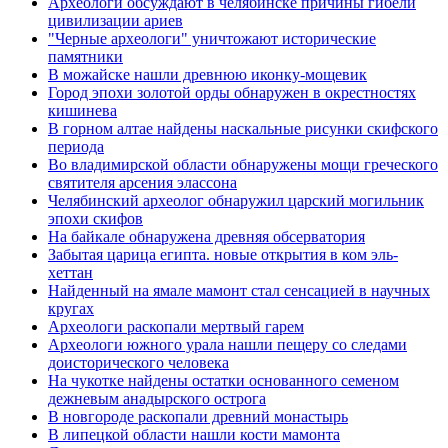
Археологи обсуждают в челябинске причины гибели
цивилизации ариев
"Черные археологи" уничтожают исторические
памятники
В можайске нашли древнюю иконку-мощевик
Город эпохи золотой орды обнаружен в окрестностях
кишинева
В горном алтае найдены наскальные рисунки скифского
периода
Во владимирской области обнаружены мощи греческого
святителя арсения элассона
Челябинский археолог обнаружил царский могильник
эпохи скифов
На байкале обнаружена древняя обсерватория
Забытая царица египта. новые открытия в ком эль-
хеттан
Найденный на ямале мамонт стал сенсацией в научных
кругах
Археологи раскопали мертвый гарем
Археологи южного урала нашли пещеру со следами
доисторического человека
На чукотке найдены остатки основанного семеном
дежневым анадырского острога
В новгороде раскопали древний монастырь
В липецкой области нашли кости мамонта