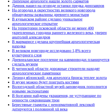
Липецкие археологи нашли золото сарматов
Дачник нашел на огороде останки предка динозавров
На огородах в окрестностях великого новгорода
обнаружены развалины древнего монастыря
В куньиском районе сделано уникальное
археологическое открытие
На территории псковской области не менее 400
укрепленных городищ раннего железного века, уверен
анатолий александров
В мармарисе сделана крупнейшая археологическая
находка
В великом новгороде исследовано 1,8% всего
культурного слоя
Древнеаланское поселение на кавминводах планируется
сделать музеем
В читинской области дорожные строители находят
археологические памятники
Леонид яблонский: для археолога бронза теплее золота
В музее можно будет поиграть костями
Вологодский областной музей-заповедник пополнится
новыми экспонатами
В болгарии найдены украшения, не уступающие по
ценности сокровищам трои
Берестяные грамоты с ненормативной лексикой
датируются i половиной xii века