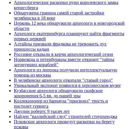
Археологические раскопки руин королевского замка
кенигсберга
Обнаружена граница самой старой застройки
челябинска в 18 веке
Церковь 12 века обнаружили археологи в новгородской
области
Археологи екатеринбурга планируют найти фрагменты
первых церквей
Алтайцы призвали фрадкова не тревожить дух
принцессы кадын
Россияне открыли в керчи археологический сезон
Норвежцы и петербуржцы вместе откроют "тайны
затонувших кораблей"
Археологи из липецка получили интеллектуальную
помощь из москвы
В челябинске археологи откопали "старый город"
Уникальный экспонат появился в херсонесском музее
Кузбасские археологи обнаружили скифские
захоронения 6-5 вв. до нашей эры
Коллекционер из барнаула "присвоил" трость и
пистолет геринга
Джулии робертс 9 тысяч лет
Найден "валлийский след" строителей стоунхенджа
Псковские археологи проведут раскопки на берегу
псковы