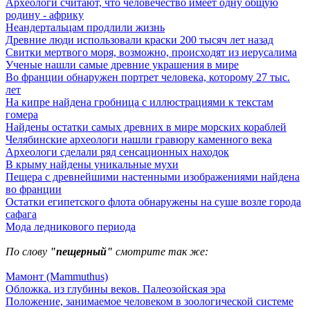
Археологи считают, что человечество имеет одну общую
родину - африку
Неандертальцам продлили жизнь
Древние люди использовали краски 200 тысяч лет назад
Свитки мертвого моря, возможно, происходят из иерусалима
Ученые нашли самые древние украшения в мире
Во франции обнаружен портрет человека, которому 27 тыс.
лет
На кипре найдена гробница с иллюстрациями к текстам
гомера
Найдены остатки самых древних в мире морских кораблей
Челябинские археологи нашли гравюру каменного века
Археологи сделали ряд сенсационных находок
В крыму найдены уникальные мухи
Пещера с древнейшими настенными изображениями найдена
во франции
Остатки египетского флота обнаружены на суше возле города
сафага
Мода ледникового периода
По слову
"пещерный"
смотрите так же:
Мамонт (Mammuthus)
Обложка. из глубины веков. Палеозойская эра
Положение, занимаемое человеком в зоологической системе