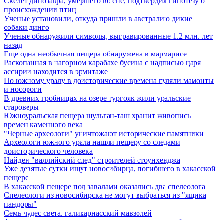
Скелет динозавра, умершего во сне, подтвердил гипотезу о
происхождении птиц
Ученые установили, откуда пришли в австралию дикие
собаки динго
Ученые обнаружили символы, выгравированные 1.2 млн. лет
назад
Еще одна необычная пещера обнаружена в мармарисе
Раскопанная в нагорном карабахе бусина с надписью царя
ассирии находится в эрмитаже
По южному уралу в доисторические времена гуляли мамонты
и носороги
В древних гробницах на озере тургояк жили уральские
староверы
Южноуральская пещера шульган-таш хранит живопись
времен каменного века
"Черные археологи" уничтожают исторические памятники
Археологи южного урала нашли пещеру со следами
доисторического человека
Найден "валлийский след" строителей стоунхенджа
Уже девятые сутки ищут новосибирца, погибшего в хакасской
пещере
В хакасской пещере под завалами оказались два спелеолога
Спелеологи из новосибирска не могут выбраться из "ящика
пандоры"
Семь чудес света. галикарнасский мавзолей