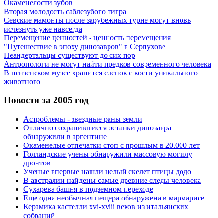
Окаменелости зубов
Вторая молодость саблезубого тигра
Севские мамонты после зарубежных турне могут вновь
исчезнуть уже навсегда
Перемещение ценностей - ценность перемещения
"Путешествие в эпоху динозавров" в Серпухове
Неандертальцы существуют до сих пор
Антропологи не могут найти предков современного человека
В пензенском музее хранится слепок с кости уникального
животного
Новости за 2005 год
Астроблемы - звездные раны земли
Отлично сохранившиеся останки динозавра
обнаружили в аргентине
Окаменелые отпечатки стоп с прошлым в 20.000 лет
Голландские учены обнаружили массовую могилу
дронтов
Ученые впервые нашли целый скелет птицы додо
В австралии найдены самые древние следы человека
Сухарева башня в подземном переходе
Еще одна необычная пещера обнаружена в мармарисе
Керамика кастелли xvi-xviii веков из итальянских
собраний