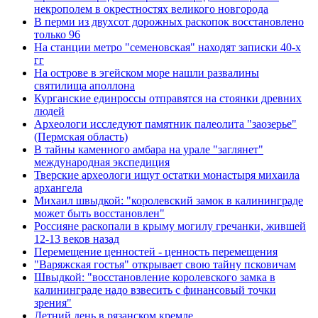
некрополем в окрестностях великого новгорода
В перми из двухсот дорожных раскопок восстановлено
только 96
На станции метро "семеновская" находят записки 40-х
гг
На острове в эгейском море нашли развалины
святилища аполлона
Курганские единроссы отправятся на стоянки древних
людей
Археологи исследуют памятник палеолита "заозерье"
(Пермская область)
В тайны каменного амбара на урале "заглянет"
международная экспедиция
Тверские археологи ищут остатки монастыря михаила
архангела
Михаил швыдкой: "королевский замок в калининграде
может быть восстановлен"
Россияне раскопали в крыму могилу гречанки, жившей
12-13 веков назад
Перемещение ценностей - ценность перемещения
"Варяжская гостья" открывает свою тайну псковичам
Швыдкой: "восстановление королевского замка в
калининграде надо взвесить с финансовый точки
зрения"
Летний день в рязанском кремле