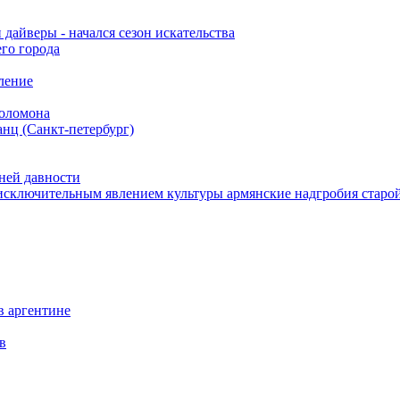
дайверы - начался сезон искательства
го города
ление
соломона
нц (Санкт-петербург)
ней давности
т исключительным явлением культуры армянские надгробия стар
в аргентине
в