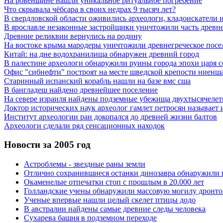
На ровенщине нашли уникальное ритуальное погребение
Что скрывала чёбсара в своих недрах 9 тысяч лет?
В свердловской области оживились археологи, кладоискатели и 
В ярославле незаконные застройщики уничтожили часть древне
Древние реликвии вернулись на родину
На востоке крыма мародеры уничтожили древнегреческое посе
Китай: на дне водохранилища обнаружен древний город
В палестине археологи обнаружили руины города эпохи царя 
Офис "сибнефти" построят на месте шведской крепости ниенша
Старинный испанский корабль нашли на базе вмс сша
В бангладеш найдено древнейшее поселение
На севере израиля найдены подземные убежища двухтысячелет
Доктор исторических наук археолог гамлет петросян называе
Институт археологии ран докопался до древней жизни балтов
Археологи сделали ряд сенсационных находок
Новости за 2005 год
Астроблемы - звездные раны земли
Отлично сохранившиеся останки динозавра обнаружили 
Окаменелые отпечатки стоп с прошлым в 20.000 лет
Голландские учены обнаружили массовую могилу дронто
Ученые впервые нашли целый скелет птицы додо
В австралии найдены самые древние следы человека
Сухарева башня в подземном переходе