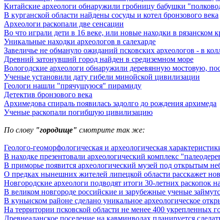
Китайские археологи обнаружили гробницу бабушки "полковод
В курганской области найдены сосуды и котел бронзового века
Археологи раскопали две сенсации
Во что играли дети в 16 веке, или новые находки в рязанском 
Уникальные находки археологов в салехарде
Завеличье не обмануло ожиданий псковских археологов - в кол
Древний затонувший город найден в средиземном море
Вологодские археологи обнаружили деревянную мостовую, пос
Ученые установили дату гибели минойской цивилизации
Геологи нашли "прячущуюся" пирамиду
Детектив бронзового века
Архимедова спираль появилась задолго до рождения архимеда
Ученые раскопали погибшую цивилизацию
По слову
"городище"
смотрите так же:
Геолого-геоморфологическая и археологическая характеристики
В находке презентовали археологический комплекс "палеодере
В приморье появится археологический музей под открытым не
О предках нынешних жителей липецкой области расскажет нова
Новгородские археологи подводят итоги 30-летних раскопок 
В великом новгороде российские и зарубежные ученые займутс
В куньиском районе сделано уникальное археологическое откр
На территории псковской области не менее 400 укрепленных г
Древнеаланское поселение на кавминводах планируется сделат