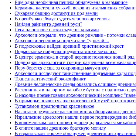
Еще одна необычная пещера обнаружена в мармарисе
Керамика кастелли xvi-xviii веков из итальянских собран
Сухареву башню достанут из-под земли
В оренбуржье будут судить черного археолога
Найден райцентр древней руси?
Леса на острове пасхи съедены крысами
Археологи открыли, что древние римляне - потомки слав
Археологи череповца подсчитали "урожай"..
В подмосковье найден древний христианский крест
Подмосковье найдены предметы эпохи мезолита
В центре эрмитажа в старой деревне появился новый ря
Подводная археология в греции разрешена всем желающ
Перу борется с сша за сокровища мачу-пикчу
Археологи исследуют таинственные подземные ходы под
Трансатлантический экоконфликт
Древние человеческие следы оказались слишком древни
Раскопанная в нагорном карабахе бусина с надписью цар
В находке презентовали археологический комплекс "пале
В приморье появится археологический музей под откры
Тутанхамон предпочитал красненькое
На алтае в результате раскопок вновь обнаружили древн
Израильские археологи нашли первое подтверждение биб
В коломенском восстановят дворец царя алексея михайло
В египте нашли древнюю братскую могилу
В израильской тюрьме обнаружен древнейший христианс