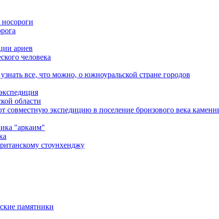
 носороги
орога
ции ариев
ского человека
узнать все, что можно, о южноуральской стране городов
 экспедиция
ской области
ют совместную экспедицию в поселение бронзового века каменн
ника "аркаим"
ка
британскому стоунхенджу
еские памятники