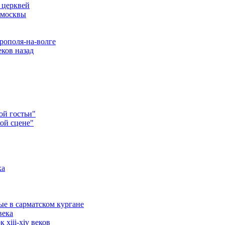
 церквей
 москвы
рополя-на-волге
ков назад
ой гостьи"
ой сцене"
ка
ые в сарматском кургане
века
xiii-xiv веков