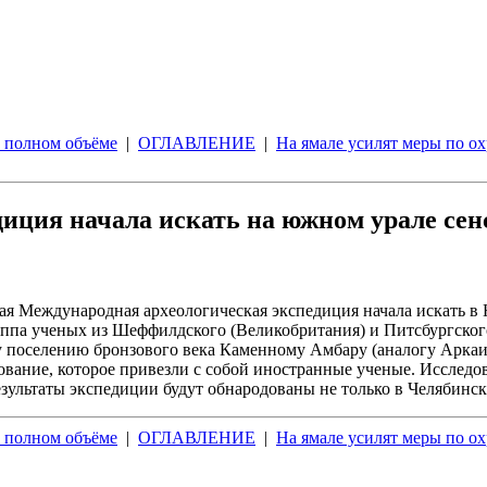
в полном объёме
|
ОГЛАВЛЕНИЕ
|
На ямале усилят меры по о
иция начала искать на южном урале се
 Международная археологическая экспедиция начала искать в
руппа ученых из Шеффилдского (Великобритания) и Питсбургск
 поселению бронзового века Каменному Амбару (аналогу Аркаима
ование, которое привезли с собой иностранные ученые. Исследо
езультаты экспедиции будут обнародованы не только в Челябинс
в полном объёме
|
ОГЛАВЛЕНИЕ
|
На ямале усилят меры по о