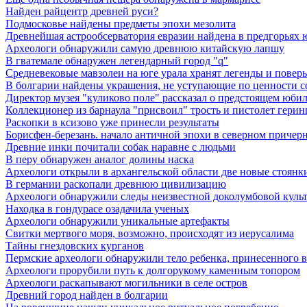
Найден райцентр древней руси?
Подмосковье найдены предметы эпохи мезолита
Древнейшая астрообсерватория евразии найдена в предгорьях 
Археологи обнаружили самую древнюю китайскую лапшу
В гватемале обнаружен легендарный город "q"
Средневековые мавзолеи на юге урала хранят легенды и поверь
В болгарии найдены украшения, не уступающие по ценности 
Директор музея "куликово поле" рассказал о предстоящем юби
Коллекционер из барнаула "присвоил" трость и пистолет герин
Раскопки в ксизово уже принесли результаты
Борисфен-березань. начало античной эпохи в северном причер
Древние инки почитали собак наравне с людьми
В перу обнаружен аналог долины наска
Археологи открыли в архангельской области две новые стоянк
В германии раскопали древнюю цивилизацию
Археологи обнаружили следы неизвестной доколумбовой куль
Находка в гондурасе озадачила ученых
Археологи обнаружили уникальные артефакты
Свитки мертвого моря, возможно, происходят из иерусалима
Тайны гнездовских курганов
Пермские археологи обнаружили тело ребенка, принесенного в 
Археологи прорубили путь к долгорукому каменным топором
Археологи раскапывают могильники в селе остров
Древний город найден в болгарии