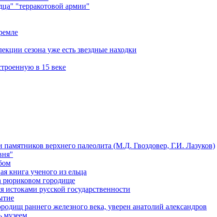
ца" "терракотовой армии"
кремле
лекции сезона уже есть звездные находки
троенную в 15 веке
 памятников верхнего палеолита (М.Д. Гвоздовер, Г.И. Лазуков)
вня"
бом
я книга ученого из ельца
на рюриковом городище
я истоками русской государственности
ытие
ородищ раннего железного века, уверен анатолий александров
ь музеем