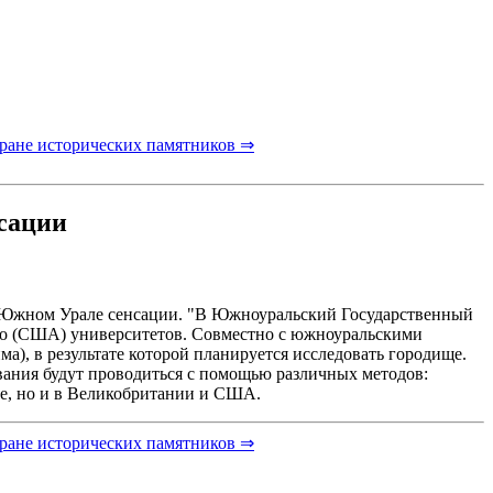
хране исторических памятников ⇒
нсации
 Южном Урале сенсации. "В Южноуральский Государственный
ого (США) университетов. Совместно с южноуральскими
), в результате которой планируется исследовать городище.
вания будут проводиться с помощью различных методов:
ке, но и в Великобритании и США.
хране исторических памятников ⇒