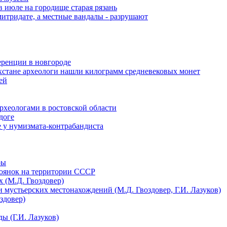
в июле на городище старая рязань
итридате, а местные вандалы - разрушают
еренции в новгороде
хстане археологи нашли килограмм средневековых монет
ей
археологами в ростовской области
доге
 у нумизмата-контрабандиста
ры
тоянок на территории СССР
 (М.Д. Гвоздовер)
 мустьерских местонахождений (М.Д. Гвоздовер, Г.И. Лазуков)
здовер)
ы (Г.И. Лазуков)