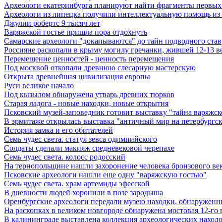
Археологи екатеринбурга планируют найти фрагменты первых
Археологи из липецка получили интеллектуальную помощь из
Джулии робертс 9 тысяч лет
Варяжской гостье пришла пора отдохнуть
Самарские археологи "докапываются" до тайн подводного став
Россияне раскопали в крыму могилу гречанки, жившей 12-13 ве
Перемещение ценностей - ценность перемещения
Под москвой откопали древнюю слесарную мастерскую
Открыта древнейшая цивилизация европы
Руси великое начало
Под кызылом обнаружена утварь древних тюрков
Старая ладога - новые находки, новые открытия
Псковский музей-заповедник готовит выставку "тайна варяжск
В эрмитаже открылась выставка "античный мир на петербургск
История замка и его обитателей
Семь чудес света. статуя зевса одимпийского
Солдаты сделали макияж средневековой черепахе
Семь чудес света. колосс родосский
На тернопольщине нашли захоронение человека бронзового ве
Псковские археологи нашли еще одну "варяжскую гостью"
Семь чудес света. храм артемиды эфесской
В дневности людей хоронили в позе зародыша
Оренбургские археологи передали музею находки, обнаруженн
На раскопках в великом новгороде обнаружена мостовая 12-го 
В калининграде выставлена коллекция археологических находок 