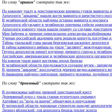
По слову
"аркаим"
смотрите так же:
По южному уралу в доисторические времена гуляли мамонты и
Археологи "аркаима" нашли кости мамонта и шерстистого нос
В челябинской области найдены останки мамонта и носорога
Археологи обсуждают в челябинске причины гибели цивилиза
Археологи южного урала нашли пещеру со следами доисториче
Мир бабочек и древние цивилизации александра разбойникова
Ученые российской академии наук решили копнуть поглубже и 
Тайны уральской горы малая березовская раскроют археологи
В тайны каменного амбара на урале "заглянет" международная
Группа археологов начнет изучение древнего города в челябин
Английские, американские и челябинские археологи организу
На южном урале шьют костюмы эпохи бронзы
В челябинской области продолжается создание музея - заповед
В древнем "аркаиме" воссоздается деревня медно-каменного ве
В башкирии найдено святилище древнего человека, подобное 
По слову
"бронзовый"
смотрите так же:
В подмосковье найден древний христианский крест
Деревянный идол с урала старше египетских пирамид
Артефакт из "кода да винчи" обнаружен в иерусалиме
В читинской области дорожные строители находят археологич
Леонид яблонский: для археолога бронза теплее золота