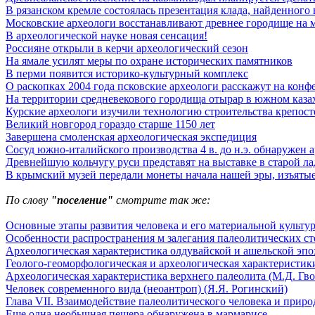
В рязанском кремле состоялась презентация клада, найденного 
Московские археологи восстанавливают древнее городище на м
В археологической науке новая сенсация!
Россияне открыли в керчи археологический сезон
На ямале усилят меры по охране исторических памятников
В перми появится историко-культурный комплекс
О раскопках 2004 года псковские археологи расскажут на конф
На территории средневекового городища отырар в южном каза
Курские археологи изучили технологию строительства крепост
Великий новгород гораздо старше 1150 лет
Завершена смоленская археологическая экспедиция
Сосуд южно-италийского производства 4 в. до н.э. обнаружен 
Древнейшую кольчугу руси представят на выставке в старой ла
В крымский музей передали монеты начала нашей эры, изъятые
По слову
"поселение"
смотрите так же:
Основные этапы развития человека и его материальной культу
Особенности распространения м залегания палеолитических с
Археологическая характеристика олдувайской и ашельской эпох
Геолого-геоморфологическая и археологическая характеристики
Археологическая характеристика верхнего палеолита (М.Д. Гво
Человек современного вида (неоантроп) (Я.Я. Рогинский)
Глава VII. Взаимодействие палеолитического человека и природ
Еще одна необычная пещера обнаружена в мармарисе