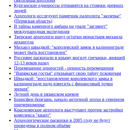
святилища аполлона
Курганские единроссы отправятся на стоянки древних
людей
Археологи исследуют памятник палеолита "заозерье"
(Пермская область)
В тайны каменного амбара на урале "заглянет"
международная экспедиция
Тверские археологи ищут остатки монастыря михаила
архангела
Михаил швыдкой: "королевский замок в калининграде
может быть восстановлен"
Россияне раскопали в крыму могилу гречанки, жившей
12-13 веков назад
Перемещение ценностей - ценность перемещения
"Варяжская гостья" открывает свою тайну псковичам
Швыдкой: "восстановление королевского замка в
калининграде надо взвесить с финансовый точки
зрения"
Летний день в рязанском кремле
Борисфен-березань. начало античной эпохи в северном
причерноморье
Красноярские археологи выступают против застройки
комплекса "квант"
Археологические раскопки в 2005 году не будут
проведены в полном объёме