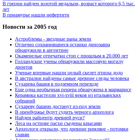
В греции найден золотой медальон, возраст которого 6,5 тыс.
лет
В приамурье нашли нефертити
Новости за 2005 год
Астроблемы - звездные раны земли
Отлично сохранившиеся останки динозавра
обнаружили в аргентине
Окаменелые отпечатки стоп с прошлым в 20.000 лет
Голландские учены обнаружили массовую могилу
дронтов
Ученые впервые нашли целый скелет птицы додо
В австралии найдены самые древние следы человека
Сухарева башня в подземном переходе
Еще одна необычная пещера обнаружена в мармарисе
Керамика кастелли xvi-xviii веков из итальянских
собраний
Сухареву башню достанут из-под земли
В оренбуржье будут судить черного археолога
Найден райцентр древней руси?
Леса на острове пасхи съедены крысами
Археологи открыли, что древние римляне - потомки
славян