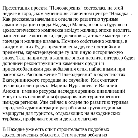
Презентация проекта "Палеодеревня" состоялась на этой
неделе в городском музейно-выставочном центре "Находка".
Как рассказала начальник отдела по развитию туризма
администрации города Надежда Малик, в состав будущего
археологического комплекса войдут жилища эпохи неолита,
раннего железного века, средневековья, а также мастерские
гончара и жилище шамана. Помимо собственно жилища, в
каждом из них будут представлены другие постройки и
предметы, характеризующие ту или иную историческую
эпоху. Так, например, в жилище эпохи неолита интерьер будет
дополнен реконструкциями каменных орудий и
приспособлениями для добывания огня, найденными при
раскопках. Расположение "Палеодеревни" в окрестностях
Екатерининского городища не случайно. Как считают
руководители проекта Марина Нургалиева и Василий
Анохин, именно ресурсы наследия древних цивилизаций
могут стать основой для формирования туристического
имиджа региона. Уже сейчас в отделе по развитию туризма
городской администрации разработаны круглогодичные
маршруты для туристов, отдыхающих на находкинских
турбазах, профилакториях и детских лагерях.
В Находке уже есть опыт строительства подобных
археологических объектов. Этим летом ребята из