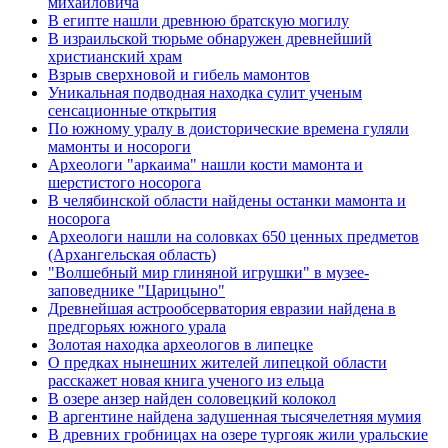
михайловича
В египте нашли древнюю братскую могилу
В израильской тюрьме обнаружен древнейший
христианский храм
Взрыв сверхновой и гибель мамонтов
Уникальная подводная находка сулит ученым
сенсационные открытия
По южному уралу в доисторические времена гуляли
мамонты и носороги
Археологи "аркаима" нашли кости мамонта и
шерстистого носорога
В челябинской области найдены останки мамонта и
носорога
Археологи нашли на соловках 650 ценных предметов
(Архангельская область)
"Волшебный мир глиняной игрушки" в музее-
заповеднике "Царицыно"
Древнейшая астрообсерватория евразии найдена в
предгорьях южного урала
Золотая находка археологов в липецке
О предках нынешних жителей липецкой области
расскажет новая книга ученого из ельца
В озере анзер найден соловецкий колокол
В аргентине найдена задушенная тысячелетняя мумия
В древних гробницах на озере тургояк жили уральские