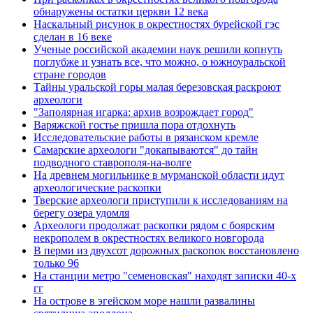
обнаружены остатки церкви 12 века
Наскальный рисунок в окрестностях бурейской гэс
сделан в 16 веке
Ученые российской академии наук решили копнуть
поглубже и узнать все, что можно, о южноуральской
стране городов
Тайны уральской горы малая березовская раскроют
археологи
"Заполярная игарка: архив возрождает город"
Варяжской гостье пришла пора отдохнуть
Исследовательские работы в рязанском кремле
Самарские археологи "докапываются" до тайн
подводного ставрополя-на-волге
На древнем могильнике в мурманской области идут
археологические раскопки
Тверские археологи приступили к исследованиям на
берегу озера удомля
Археологи продолжат раскопки рядом с боярским
некрополем в окрестностях великого новгорода
В перми из двухсот дорожных раскопок восстановлено
только 96
На станции метро "семеновская" находят записки 40-х
гг
На острове в эгейском море нашли развалины