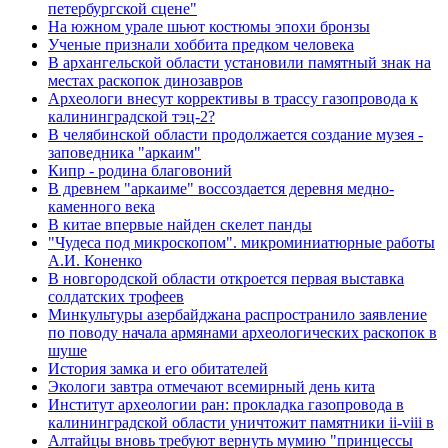
петербургской сцене"
На южном урале шьют костюмы эпохи бронзы
Ученые признали хоббита предком человека
В архангельской области установили памятный знак на
местах раскопок динозавров
Археологи внесут коррективы в трассу газопровода к
калининградской тэц-2?
В челябинской области продолжается создание музея -
заповедника "аркаим"
Кипр - родина благовоний
В древнем "аркаиме" воссоздается деревня медно-
каменного века
В китае впервые найден скелет панды
"Чудеса под микроскопом". микроминиатюрные работы
А.И. Коненко
В новгородской области откроется первая выставка
солдатских трофеев
Минкультуры азеpбайджана распространило заявление
по поводу начала аpмянами археологических раскопок в
шуше
История замка и его обитателей
Экологи завтра отмечают всемирный день кита
Институт археологии ран: прокладка газопровода в
калининградской области уничтожит памятники ii-viii в
Алтайцы вновь требуют вернуть мумию "принцессы