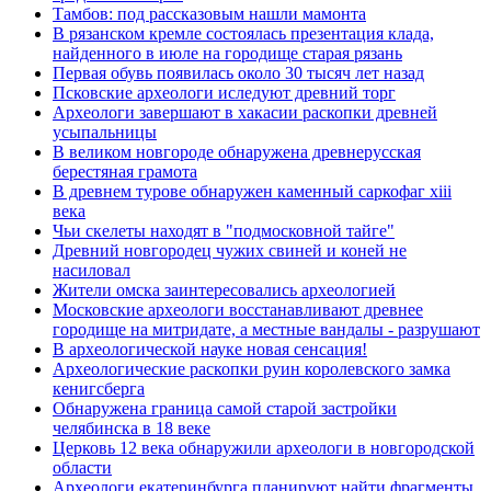
Тамбов: под рассказовым нашли мамонта
В рязанском кремле состоялась презентация клада,
найденного в июле на городище старая рязань
Первая обувь появилась около 30 тысяч лет назад
Псковские археологи иследуют древний торг
Археологи завершают в хакасии раскопки древней
усыпальницы
В великом новгороде обнаружена древнерусская
берестяная грамота
В древнем турове обнаружен каменный саркофаг xiii
века
Чьи скелеты находят в "подмосковной тайге"
Древний новгородец чужих свиней и коней не
насиловал
Жители омска заинтересовались археологией
Московские археологи восстанавливают древнее
городище на митридате, а местные вандалы - разрушают
В археологической науке новая сенсация!
Археологические раскопки руин королевского замка
кенигсберга
Обнаружена граница самой старой застройки
челябинска в 18 веке
Церковь 12 века обнаружили археологи в новгородской
области
Археологи екатеринбурга планируют найти фрагменты