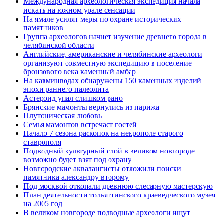
Международная археологическая экспедиция начала
искать на южном урале сенсации
На ямале усилят меры по охране исторических
памятников
Группа археологов начнет изучение древнего города в
челябинской области
Английские, американские и челябинские археологи
организуют совместную экспедицию в поселение
бронзового века каменный амбар
На кавминводах обнаружены 150 каменных изделий
эпохи раннего палеолита
Астероид упал слишком рано
Брянские мамонты вернулись из парижа
Плутоническая любовь
Семья мамонтов встречает гостей
Начало 7 сезона раскопок на некрополе старого
ставрополя
Подводный культурный слой в великом новгороде
возможно будет взят под охрану
Новгородские аквалангисты отложили поиски
памятника александру второму
Под москвой откопали древнюю слесарную мастерскую
План деятельности тольяттинского краеведческого музея
на 2005 год
В великом новгороде подводные археологи ищут