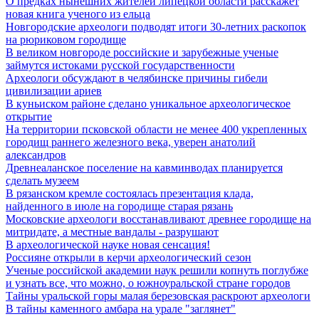
О предках нынешних жителей липецкой области расскажет
новая книга ученого из ельца
Новгородские археологи подводят итоги 30-летних раскопок
на рюриковом городище
В великом новгороде российские и зарубежные ученые
займутся истоками русской государственности
Археологи обсуждают в челябинске причины гибели
цивилизации ариев
В куньиском районе сделано уникальное археологическое
открытие
На территории псковской области не менее 400 укрепленных
городищ раннего железного века, уверен анатолий
александров
Древнеаланское поселение на кавминводах планируется
сделать музеем
В рязанском кремле состоялась презентация клада,
найденного в июле на городище старая рязань
Московские археологи восстанавливают древнее городище на
митридате, а местные вандалы - разрушают
В археологической науке новая сенсация!
Россияне открыли в керчи археологический сезон
Ученые российской академии наук решили копнуть поглубже
и узнать все, что можно, о южноуральской стране городов
Тайны уральской горы малая березовская раскроют археологи
В тайны каменного амбара на урале "заглянет"