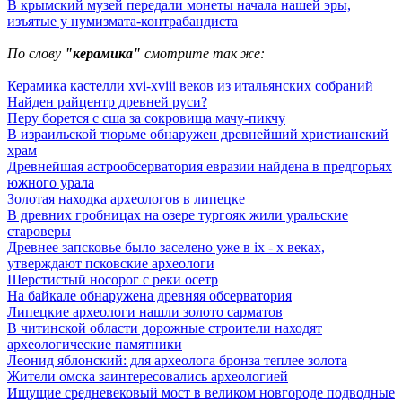
В крымский музей передали монеты начала нашей эры,
изъятые у нумизмата-контрабандиста
По слову
"керамика"
смотрите так же:
Керамика кастелли xvi-xviii веков из итальянских собраний
Найден райцентр древней руси?
Перу борется с сша за сокровища мачу-пикчу
В израильской тюрьме обнаружен древнейший христианский
храм
Древнейшая астрообсерватория евразии найдена в предгорьях
южного урала
Золотая находка археологов в липецке
В древних гробницах на озере тургояк жили уральские
староверы
Древнее запсковье было заселено уже в ix - x веках,
утверждают псковские археологи
Шерстистый носорог с реки осетр
На байкале обнаружена древняя обсерватория
Липецкие археологи нашли золото сарматов
В читинской области дорожные строители находят
археологические памятники
Леонид яблонский: для археолога бронза теплее золота
Жители омска заинтересовались археологией
Ищущие средневековый мост в великом новгороде подводные