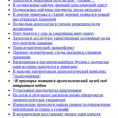
Археологи череповца подсчитали "урожай"..
В подмосковье найден древний христианский крест
Подмосковье найдены предметы эпохи мезолита
В центре эрмитажа в старой деревне появился новый
ряд открытых хранений
Подводная археология в греции разрешена всем
желающим
Перу борется с сша за сокровища мачу-пикчу
Археологи исследуют таинственные подземные ходы
под центром харькова
Трансатлантический экоконфликт
Древние человеческие следы оказались слишком
древними
Раскопанная в нагорном карабахе бусина с надписью
царя ассирии находится в эрмитаже
В находке презентовали археологический комплекс
"палеодеревня"
>
В приморье появится археологический музей под
открытым небом
Тутанхамон предпочитал красненькое
На алтае в результате раскопок вновь обнаружили
древнеегипетское украшение
Израильские археологи нашли первое подтверждение
библейской истории о голиафе
В коломенском восстановят дворец царя алексея