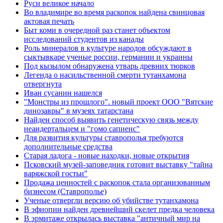
Руси великое начало
Во владимире во время раскопок найдена свинцовая
актовая печать
Быт коми в очередной раз станет объектом
исследований студентов из канады
Роль минералов в культуре народов обсуждают в
сыктывкаре ученые россии, германии и украины
Под кызылом обнаружена утварь древних тюрков
Легенда о насильственной смерти тутанхамона
отвергнута
Иван сусанин нашелся
"Монстры из прошлого". новый проект ООО "Вятские
динозавры" в музеях татарстана
Найден способ выявить генетическую связь между
неандертальцем и "гомо сапиенс"
Для развития культуры ставрополья требуются
дополнительные средства
Старая ладога - новые находки, новые открытия
Псковский музей-заповедник готовит выставку "тайна
варяжской гостьи"
Продажа ценностей с раскопок стала организованным
бизнесом (Ставрополье)
Ученые отвергли версию об убийстве тутанхамона
В эфиопии найден древнейший скелет предка человека
В эрмитаже открылась выставка "античный мир на