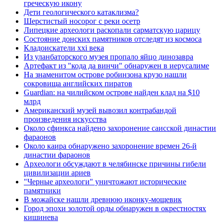
греческую икону
Дети геологического катаклизма?
Шерстистый носорог с реки осетр
Липецкие археологи раскопали сарматскую царицу
Состояние донских памятников отследят из космоса
Кладоискатели xxi века
Из уланбаторского музея пропало яйцо динозавра
Артефакт из "кода да винчи" обнаружен в иерусалиме
На знаменитом острове робинзона крузо нашли
сокровища английских пиратов
Guardian: на чилийском острове найден клад на $10
млрд
Американский музей вывозил контрабандой
произведения искусства
Около сфинкса найдено захоронение саисской династии
фараонов
Около каира обнаружено захоронение времен 26-й
династии фараонов
Археологи обсуждают в челябинске причины гибели
цивилизации ариев
"Черные археологи" уничтожают исторические
памятники
В можайске нашли древнюю иконку-мощевик
Город эпохи золотой орды обнаружен в окрестностях
кишинева