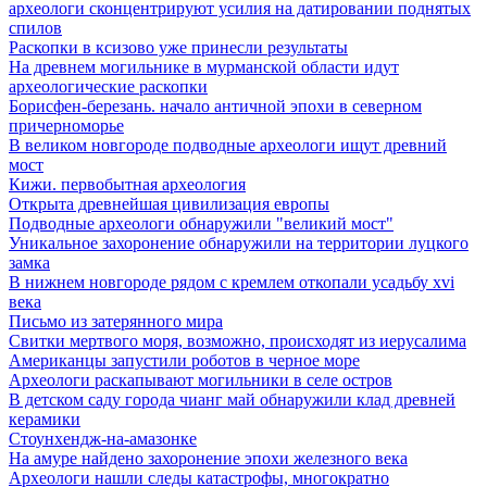
археологи сконцентрируют усилия на датировании поднятых
спилов
Раскопки в ксизово уже принесли результаты
На древнем могильнике в мурманской области идут
археологические раскопки
Борисфен-березань. начало античной эпохи в северном
причерноморье
В великом новгороде подводные археологи ищут древний
мост
Кижи. первобытная археология
Открыта древнейшая цивилизация европы
Подводные археологи обнаружили "великий мост"
Уникальное захоронение обнаружили на территории луцкого
замка
В нижнем новгороде рядом с кремлем откопали усадьбу xvi
века
Письмо из затерянного мира
Свитки мертвого моря, возможно, происходят из иерусалима
Американцы запустили роботов в черное море
Археологи раскапывают могильники в селе остров
В детском саду города чианг май обнаружили клад древней
керамики
Стоунхендж-на-амазонке
На амуре найдено захоронение эпохи железного века
Археологи нашли следы катастрофы, многократно