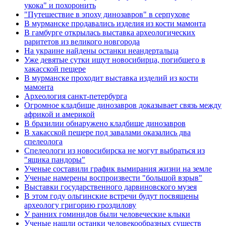
укока" и похоронить
"Путешествие в эпоху динозавров" в серпухове
В мурманске продавались изделия из кости мамонта
В гамбурге открылась выставка археологических
раритетов из великого новгорода
На украине найдены останки неандертальца
Уже девятые сутки ищут новосибирца, погибшего в
хакасской пещере
В мурманске проходит выставка изделий из кости
мамонта
Археология санкт-петербурга
Огромное кладбище динозавров доказывает связь между
африкой и америкой
В бразилии обнаружено кладбище динозавров
В хакасской пещере под завалами оказались два
спелеолога
Спелеологи из новосибирска не могут выбраться из
"ящика пандоры"
Ученые составили график вымирания жизни на земле
Ученые намерены воспроизвести "большой взрыв"
Выставки государственного дарвиновского музея
В этом году ольгинские встречи будут посвящены
археологу григорию гроздилову
У ранних гоминидов были человеческие клыки
Ученые нашли останки человекообразных существ