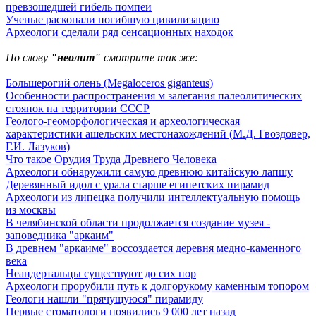
превзошедшей гибель помпеи
Ученые раскопали погибшую цивилизацию
Археологи сделали ряд сенсационных находок
По слову
"неолит"
смотрите так же:
Большерогий олень (Megaloceros giganteus)
Особенности распространения м залегания палеолитических
стоянок на территории СССР
Геолого-геоморфологическая и археологическая
характеристики ашельских местонахождений (М.Д. Гвоздовер,
Г.И. Лазуков)
Что такое Орудия Труда Древнего Человека
Археологи обнаружили самую древнюю китайскую лапшу
Деревянный идол с урала старше египетских пирамид
Археологи из липецка получили интеллектуальную помощь
из москвы
В челябинской области продолжается создание музея -
заповедника "аркаим"
В древнем "аркаиме" воссоздается деревня медно-каменного
века
Неандертальцы существуют до сих пор
Археологи прорубили путь к долгорукому каменным топором
Геологи нашли "прячущуюся" пирамиду
Первые стоматологи появились 9 000 лет назад