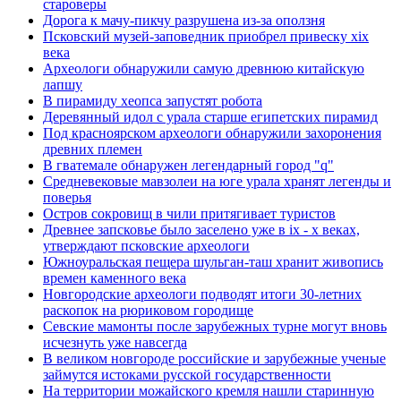
староверы
Дорога к мачу-пикчу разрушена из-за оползня
Псковский музей-заповедник приобрел привеску xix
века
Археологи обнаружили самую древнюю китайскую
лапшу
В пирамиду хеопса запустят робота
Деревянный идол с урала старше египетских пирамид
Под красноярском археологи обнаружили захоронения
древних племен
В гватемале обнаружен легендарный город "q"
Средневековые мавзолеи на юге урала хранят легенды и
поверья
Остров сокровищ в чили притягивает туристов
Древнее запсковье было заселено уже в ix - x веках,
утверждают псковские археологи
Южноуральская пещера шульган-таш хранит живопись
времен каменного века
Новгородские археологи подводят итоги 30-летних
раскопок на рюриковом городище
Севские мамонты после зарубежных турне могут вновь
исчезнуть уже навсегда
В великом новгороде российские и зарубежные ученые
займутся истоками русской государственности
На территории можайского кремля нашли старинную