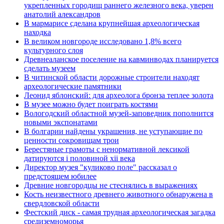
укрепленных городищ раннего железного века, уверен
анатолий александров
В мармарисе сделана крупнейшая археологическая
находка
В великом новгороде исследовано 1,8% всего
культурного слоя
Древнеаланское поселение на кавминводах планируется
сделать музеем
В читинской области дорожные строители находят
археологические памятники
Леонид яблонский: для археолога бронза теплее золота
В музее можно будет поиграть костями
Вологодский областной музей-заповедник пополнится
новыми экспонатами
В болгарии найдены украшения, не уступающие по
ценности сокровищам трои
Берестяные грамоты с ненормативной лексикой
датируются i половиной xii века
Директор музея "куликово поле" рассказал о
предстоящем юбилее
Древние новгородцы не стеснялись в выражениях
Кость неизвестного древнего животного обнаружена в
свердловской области
Фестский диск - самая трудная археологическая загадка
средиземноморья