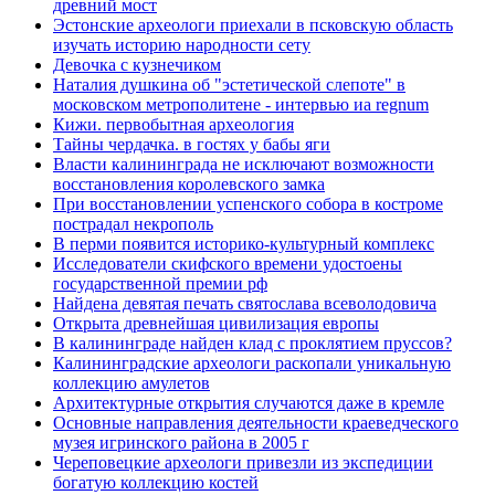
древний мост
Эстонские археологи приехали в псковскую область
изучать историю народности сету
Девочка с кузнечиком
Наталия душкина об "эстетической слепоте" в
московском метрополитене - интервью иа regnum
Кижи. первобытная археология
Тайны чердачка. в гостях у бабы яги
Власти калининграда не исключают возможности
восстановления королевского замка
При восстановлении успенского собора в костроме
пострадал некрополь
В перми появится историко-культурный комплекс
Исследователи скифского времени удостоены
государственной премии рф
Найдена девятая печать святослава всеволодовича
Открыта древнейшая цивилизация европы
В калининграде найден клад с проклятием пруссов?
Калининградские археологи раскопали уникальную
коллекцию амулетов
Архитектурные открытия случаются даже в кремле
Основные направления деятельности краеведческого
музея игринского района в 2005 г
Череповецкие археологи привезли из экспедиции
богатую коллекцию костей