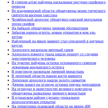
В горном алтае найдены наскальные рисунки скифского
периода
Во владимирской области обнаружены мощи греческого
святителя арсения элассона
Челябинский археолог обнаружил царский могильник
эпохи скифов
На байкале обнаружена древняя обсерватория
Забытая царица египта. новые открытия в ком эль-
хеттан
Найденный на ямале мамонт стал сенсацией в научных
кругах
Археологи раскопали мертвый гарем
Археологи южного урала нашли пещеру со следами
доисторического человека
На чукотке найдены остатки основанного семеном
дежневым анадырского острога
В новгороде раскопали древний монастырь
В липецкой области нашли кости мамонта
Липецкие археологи нашли золото сарматов
Дачник нашел на огороде останки предка динозавров
На огородах в окрестностях великого новгорода
обнаружены развалины древнего монастыря
В куньиском районе сделано уникальное
археологическое открытие
На территории псковской области не менее 400