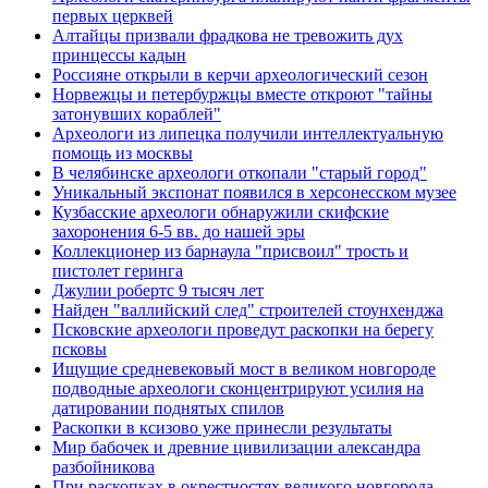
первых церквей
Алтайцы призвали фрадкова не тревожить дух
принцессы кадын
Россияне открыли в керчи археологический сезон
Норвежцы и петербуржцы вместе откроют "тайны
затонувших кораблей"
Археологи из липецка получили интеллектуальную
помощь из москвы
В челябинске археологи откопали "старый город"
Уникальный экспонат появился в херсонесском музее
Кузбасские археологи обнаружили скифские
захоронения 6-5 вв. до нашей эры
Коллекционер из барнаула "присвоил" трость и
пистолет геринга
Джулии робертс 9 тысяч лет
Найден "валлийский след" строителей стоунхенджа
Псковские археологи проведут раскопки на берегу
псковы
Ищущие средневековый мост в великом новгороде
подводные археологи сконцентрируют усилия на
датировании поднятых спилов
Раскопки в ксизово уже принесли результаты
Мир бабочек и древние цивилизации александра
разбойникова
При раскопках в окрестностях великого новгорода