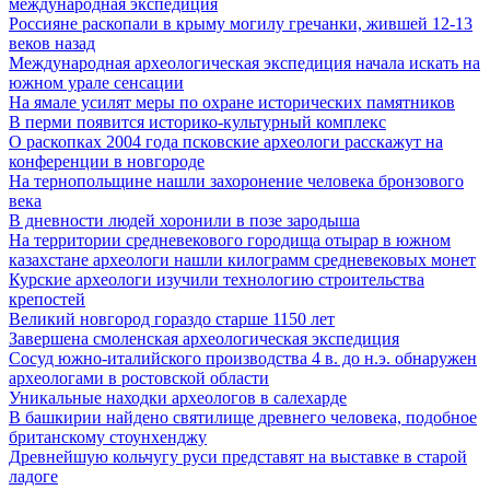
международная экспедиция
Россияне раскопали в крыму могилу гречанки, жившей 12-13
веков назад
Международная археологическая экспедиция начала искать на
южном урале сенсации
На ямале усилят меры по охране исторических памятников
В перми появится историко-культурный комплекс
О раскопках 2004 года псковские археологи расскажут на
конференции в новгороде
На тернопольщине нашли захоронение человека бронзового
века
В дневности людей хоронили в позе зародыша
На территории средневекового городища отырар в южном
казахстане археологи нашли килограмм средневековых монет
Курские археологи изучили технологию строительства
крепостей
Великий новгород гораздо старше 1150 лет
Завершена смоленская археологическая экспедиция
Сосуд южно-италийского производства 4 в. до н.э. обнаружен
археологами в ростовской области
Уникальные находки археологов в салехарде
В башкирии найдено святилище древнего человека, подобное
британскому стоунхенджу
Древнейшую кольчугу руси представят на выставке в старой
ладоге