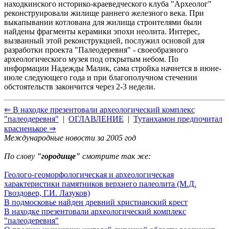
находкинского историко-краеведческого клуба "Археолог"
реконструировали жилище раннего железного века. При
выкапывании котлована для жилища строителями были
найдены фрагменты керамики эпохи неолита. Интерес,
вызванный этой реконструкцией, послужил основой для
разработки проекта "Палеодеревня" - своеобразного
археологического музея под открытым небом. По
информации Надежды Малик, сама стройка начнется в июне-
июле следующего года и при благополучном стечении
обстоятельств закончится через 2-3 недели.
⇐ В находке презентовали археологический комплекс
"палеодеревня"
|
ОГЛАВЛЕНИЕ
|
Тутанхамон предпочитал
красненькое ⇒
Международные новости за 2005 год
По слову
"городище"
смотрите так же:
Геолого-геоморфологическая и археологическая
характеристики памятников верхнего палеолита (М.Д.
Гвоздовер, Г.И. Лазуков)
В подмосковье найден древний христианский крест
В находке презентовали археологический комплекс
"палеодеревня"