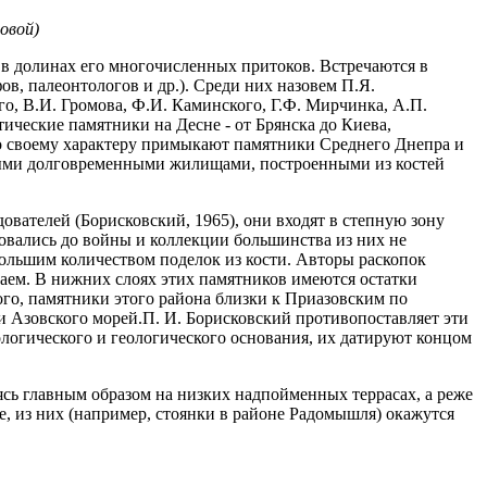
овой)
 в долинах его многочисленных притоков. Встречаются в
ов, палеонтологов и др.). Среди них назовем П.Я.
го, В.И. Громова, Ф.И. Каминского, Г.Ф. Мирчинка, А.П.
ические памятники на Десне - от Брянска до Киева,
по своему характеру примыкают памятники Среднего Днепра и
нными долговременными жилищами, построенными из костей
вателей (Борисковский, 1965), они входят в степную зону
довались до войны и коллекции большинства из них не
льшим количеством поделок из кости. Авторы раскопок
раем. В нижних слоях этих памятников имеются остатки
ого, памятники этого района близки к Приазовским по
и Азовского морей.П. И. Борисковский противопоставляет эти
ологического и геологического основания, их датируют концом
ясь главным образом на низких надпойменных террасах, а реже
е, из них (например, стоянки в районе Радомышля) окажутся