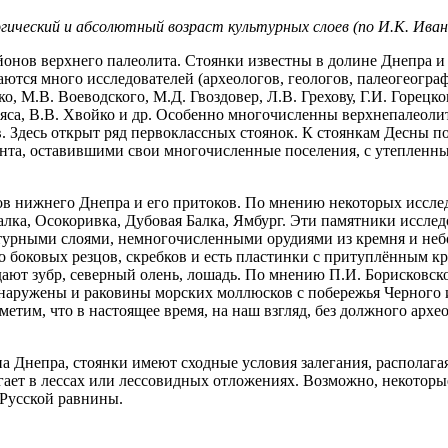
ологический и абсолютный возраст культурных слоев (по И.К. Иван
йонов верхнего палеолита. Стоянки известны в долине Днепра и
ются много исследователей (археологов, геологов, палеогеограф
, М.В. Воеводского, М.Д. Гвоздовер, Л.В. Грехову, Г.И. Горецко
яса, В.В. Хвойко и др. Особенно многочисленны верхнепалеолит
. Здесь открыт ряд первоклассных стоянок. К стоянкам Десны 
амонта, оставившими свои многочисленные поселения, с утепле
 нижнего Днепра и его притоков. По мнению некоторых исследо
алка, Осокоривка, Дубовая Балка, Ямбург. Эти памятники иссле
урными слоями, немногочисленными орудиями из кремня и небо
 боковых резцов, скребков и есть пластинки с притуплённым к
дают зубр, северный олень, лошадь. По мнению П.И. Борисковск
бнаружены и раковины морских моллюсков с побережья Черного 
етим, что в настоящее время, на наш взгляд, без должного архе
а Днепра, стоянки имеют сходные условия залегания, располага
гает в лессах или лессовидных отложениях. Возможно, некоторы
Русской равнины.