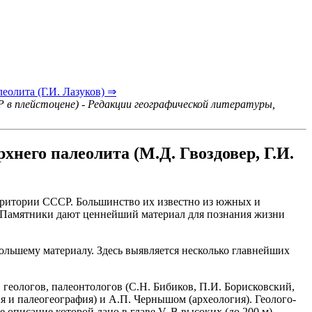
олита (Г.И. Лазуков) ⇒
 в плейстоцене) - Редакции географической литературы,
него палеолита (М.Д. Гвоздовер, Г.И.
территории СССР. Большинство их известно из южных и
о. Памятники дают ценнейший материал для познания жизни
ольшему материалу. Здесь выявляется несколько главнейших
геологов, палеонтологов (С.Н. Бибиков, П.И. Борисковский,
я и палеогеография) и А.П. Чернышом (археология). Геолого-
описание которой дано в главе V. В высоких (до 200 м)