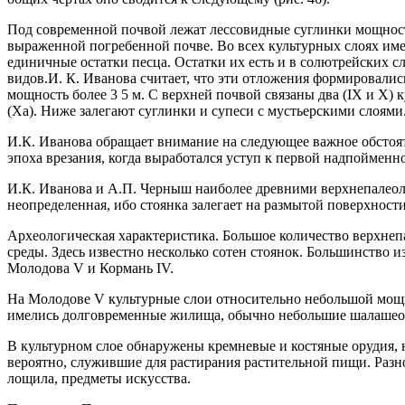
Под современной почвой лежат лессовидные суглинки мощностью
выраженной погребенной почве. Во всех культурных слоях имею
единичные остатки песца. Остатки их есть и в солютрейских с
видов.И. К. Иванова считает, что эти отложения формировали
мощность более 3 5 м. С верхней почвой связаны два (IX и X
(Ха). Ниже залегают суглинки и супеси с мустьерскими слоями
И.К. Иванова обращает внимание на следующее важное обстоят
эпоха врезания, когда выработался уступ к первой надпоймен
И.К. Иванова и А.П. Черныш наиболее древними верхнепалеол
неопределенная, ибо стоянка залегает на размытой поверхност
Археологическая характеристика. Большое количество верхне
среды. Здесь известно несколько сотен стоянок. Большинство и
Молодова V и Кормань IV.
На Молодове V культурные слои относительно небольшой мощно
имелись долговременные жилища, обычно небольшие шалашео
В культурном слое обнаружены кремневые и костяные орудия, 
вероятно, служившие для растирания растительной пищи. Разно
лощила, предметы искусства.