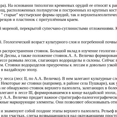
ира). На основании типологии кремневых орудий ее относят к р
лищ, расположенных полукругом и построенных из крупных кост
 " старые" мустьерские формы орудий, так и верхнепалеолитиче
резцов и пластинок с притуплённым краем.
 мореной, перекрытой супесчано-суглинистыми отложениями. Ку
. Геологический возраст культурного слоя и погребенной почвы
распространения стоянок. Большой вклад в изучение геологии с
й Десны, а также положение стоянок.А. А. Величко формирован
цессе размыва лессов, слагающих водоразделы и склоны. Сейчас
20 м. Стоянки водоразделов приурочены к лессам и довольно узк
в валдайскую эпоху.
есса (лесс II, по А.А. Величко). В нем залегают культурные сл
Некоторые же стоянки (например, в районе села Пушкари), как 
а не обнаружено стоянок верхнего палеолита, залегающих в бол
залегают в лессе III, формировавшемся в конце валдайской эпохи
Ему А.А. Величко придает важное стратиграфо-палеогеографичес
дёжные маркирующие элементы. Они позволяют обосновывать отн
е и знаменуют собой поздние этапы верхнего палеолита. Рельеф
х или участках, слегка возвышающихся над окружающими простр