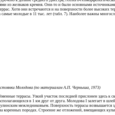
ями из желваков кремня. Они-то и были основными источниками
еррас. Хотя они встречаются и на поверхности более высоких тер
а самые молодые в 11 тыс. лет (табл. 7). Наиболее важны многос
 стоянки Молодова (по материалам А.П. Черныша, 1973)
пойменные террасы. Узкий участок последней прислонен здесь 
сполагающихся в 1 км друг от друга. Молодова I залегает в шле
улинским межледниковьем. Поверхность террасы возвышается зд
на коренных породах. Строение же отложений, вмещающих культ