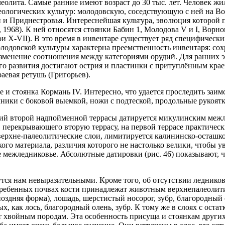
лита. Самые ранние имеют возраст до 30 тыс. лет. Человек жил з
хеологических культур: молодовскую, соседствующую с ней на 
и Приднестровья. Интереснейшая культура, эволюция которой п
, 1968). К ней относятся стоянки Бабин 1, Молодова V и I, Ворн
ои X-VII). В это время в инвентаре существует ряд специфическ
олодовской культуры характерна преемственность инвентаря: со
изменение соотношения между категориями орудий. Для ранних э
го развития достигают острия и пластинки с притуплённым краем
аевая ретушь (Григорьев).
е и стоянка Кормань IV. Интересно, что удается проследить заи
ники с боковой выемкой, ножи с подтеской, продольные рукоят
вий второй надпойменной террасы датируется микулинским межле
ерекрывающего вторую террасу, на первой террасе практическ
рхне-палеолитические слои, лимитируется калининско-осташков
го материала, различия которого не настолько велики, чтобы у
межледниковье. Абсолютные датировки (рис. 46) показывают, чт
ся нам невыразительными. Кроме того, об отсутствии ледников
гребенных почвах кости принадлежат животным верхнепалеолитич
оздняя форма), лошадь, шерстистый носорог, зубр, благородный о
, как лось, благородный олень, зубр. К тому же в слоях с остат
ат хвойным породам. Эта особенность присуща и стоянкам других