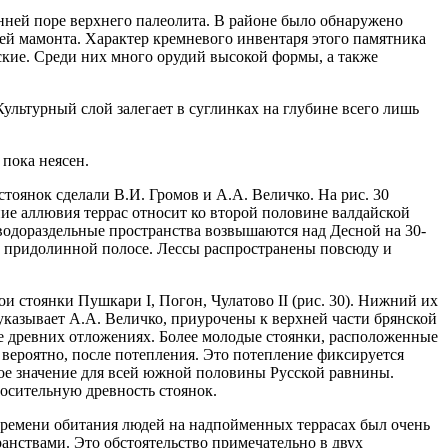
анней поре верхнего палеолита. В районе было обнаружено
ей мамонта. Характер кремневого инвентаря этого памятника
ские. Среди них много орудий высокой формы, а также
льтурный слой залегает в суглинках на глубине всего лишь
 пока неясен.
тоянок сделали В.И. Громов и А.А. Величко. На рис. 30
ие аллювия террас относит ко второй половине валдайской
 водораздельные пространства возвышаются над Десной на 30-
ой придолинной полосе. Лессы распространены повсюду и
ои стоянки Пушкари I, Погон, Чулатово II (рис. 30). Нижний их
указывает А.А. Величко, приурочены к верхней части брянской
ее древних отложениях. Более молодые стоянки, расположенные
, вероятно, после потепления. Это потепление фиксируется
кое значение для всей южной половины Русской равнины.
осительную древность стоянок.
 времени обитания людей на надпойменных террасах был очень
анствами. Это обстоятельство примечательно в двух