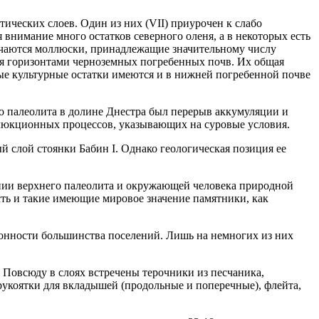
ических слоев. Один из них (VII) приурочен к слабо
внимание много остатков северного оленя, а в некоторых есть
тречаются моллюски, принадлежащие значительному числу
умя горизонтами черноземных погребенных почв. Их общая
ные культурные остатки имеются и в нижней погребенной почве
о палеолита в долине Днестра был перерыв аккумуляции и
ифлюкционных процессов, указывающих на суровые условия.
слой стоянки Бабин I. Однако геологическая позиция ее
ении верхнего палеолита и окружающей человека природной
есть и такие имеющие мировое значение памятники, как
зонности большинства поселений. Лишь на немногих из них
 Повсюду в слоях встречены терочники из песчаника,
 рукоятки для вкладышей (продольные и поперечные), флейта,