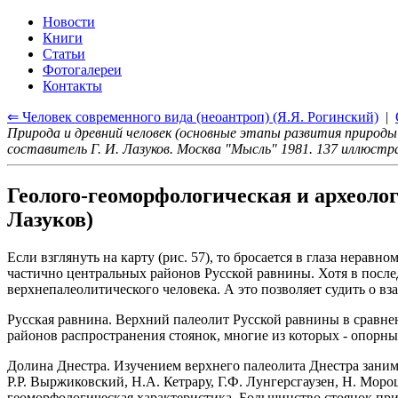
Новости
Книги
Статьи
Фотогалереи
Контакты
⇐ Человек современного вида (неоантроп) (Я.Я. Рогинский)
|
Природа и древний человек (основные этапы развития природы
составитель Г. И. Лазуков. Москва "Мысль" 1981. 137 иллюст
Геолого-геоморфологическая и археолог
Лазуков)
Если взглянуть на карту (рис. 57), то бросается в глаза нер
частично центральных районов Русской равнины. Хотя в после
верхнепалеолитического человека. А это позволяет судить о в
Русская равнина. Верхний палеолит Русской равнины в сравне
районов распространения стоянок, многие из которых - опорные
Долина Днестра. Изучением верхнего палеолита Днестра занима
Р.Р. Выржиковский, Н.А. Кетрару, Г.Ф. Лунгерсгаузен, Н. Мор
геоморфологическая характеристика. Большинство стоянок приу