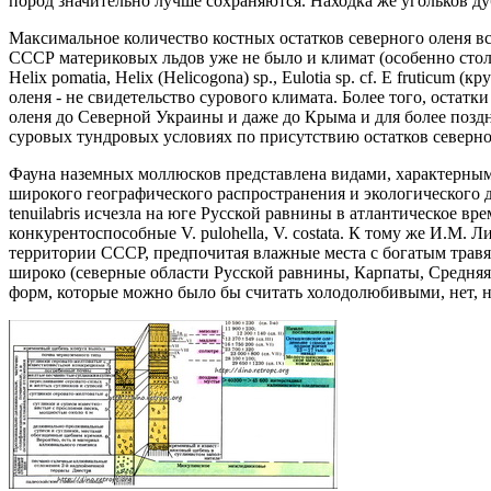
пород значительно лучше сохраняются. Находка же угольков дуб
Максимальное количество костных остатков северного оленя вс
СССР материковых льдов уже не было и климат (особенно стол
Helix pomatia, Helix (Helicogona) sp., Eulotia sp. cf. E frutic
оленя - не свидетельство сурового климата. Более того, остат
оленя до Северной Украины и даже до Крыма и для более поздн
суровых тундровых условиях по присутствию остатков северно
Фауна наземных моллюсков представлена видами, характерны
широкого географического распространения и экологического диа
tenuilabris исчезла на юге Русской равнины в атлантическое вр
конкурентоспособные V. pulohella, V. costata. К тому же И.М. 
территории СССР, предпочитая влажные места с богатым травяны
широко (северные области Русской равнины, Карпаты, Средняя
форм, которые можно было бы считать холодолюбивыми, нет, н