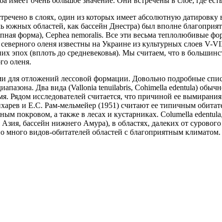
а имеет очень большое значение. Они встречены в слое, где есть
тречено в слоях, один из которых имеет абсолютную датировку в
ь южных областей, как бассейн Днестра) был вполне благоприят
um (крупная форма), Cephea nemoralis. Все эти весьма теплолюбивы
ки северного оленя известны на Украине из культурных слоев V-V
их эпох (вплоть до средневековья). Мы считаем, что в большинс
го оленя.
ми для отложений лессовой формации. Довольно подробные спи
пазона. Два вида (Vallonia tenuilabris, Cohimella edentula) обы
емя. Рядом исследователей считается, что причиной ее вымирания 
Лихарев и Е.С. Рам-мельмейер (1951) считают ее типичным обитат
м покровом, а также в лесах и кустарниках. Columella edentula, 
 Азия, бассейн нижнего Амура), в областях, далеких от сурово
о много видов-обитателей областей с благоприятным климатом.