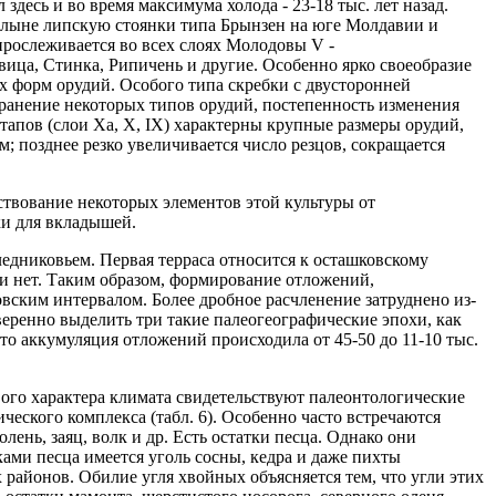
десь и во время максимума холода - 23-18 тыс. лет назад.
Волыне липскую стоянки типа Брынзен на юге Молдавии и
рослеживается во всех слоях Молодовы V -
овица, Стинка, Рипичень и другие. Особенно ярко своеобразие
их форм орудий. Особого типа скребки с двусторонней
хранение некоторых типов орудий, постепенность изменения
тапов (слои Ха, Х, IХ) характерны крупные размеры орудий,
; позднее резко увеличивается число резцов, сокращается
мствование некоторых элементов этой культуры от
ки для вкладышей.
дниковьем. Первая терраса относится к осташковскому
и нет. Таким образом, формирование отложений,
ским интервалом. Более дробное расчленение затруднено из-
веренно выделить три такие палеогеографические эпохи, как
о аккумуляция отложений происходила от 45-50 до 11-10 тыс.
ого характера климата свидетельствуют палеонтологические
еского комплекса (табл. 6). Особенно часто встречаются
лень, заяц, волк и др. Есть остатки песца. Однако они
ками песца имеется уголь сосны, кедра и даже пихты
 районов. Обилие угля хвойных объясняется тем, что угли этих