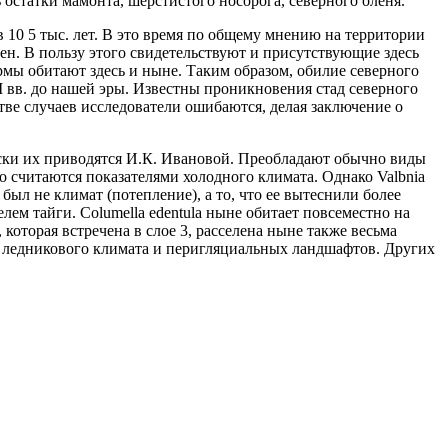
 остатки мамонта, шерстистого носорога, северного оленя.
 10 5 тыс. лет. В это время по общему мнению на территории
ен. В пользу этого свидетельствуют и присутствующие здесь
е формы обитают здесь и ныне. Таким образом, обилие северного
II вв. до нашей эры. Известны проникновения стад северного
тве случаев исследователи ошибаются, делая заключение о
ски их приводятся И.К. Ивановой. Преобладают обычно виды
чно считаются показателями холодного климата. Однако Valbnia
был не климат (потепление), а то, что ее вытеснили более
елем тайги. Соlumella edentula ныне обитает повсеместно на
которая встречена в слое 3, расселена ныне также весьма
го ледникового климата и перигляциальных ландшафтов. Других