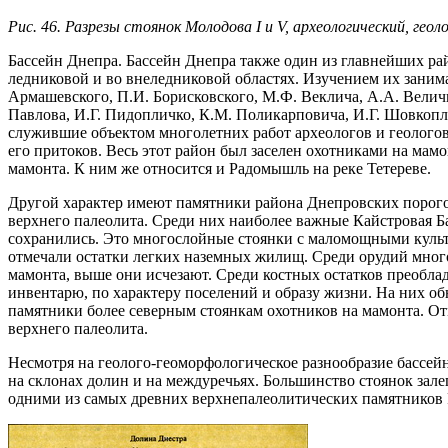
Рис. 46. Разрезы стоянок Молодова I и V, археологический, ге
Бассейн Днепра. Бассейн Днепра также один из главнейших ра
ледниковой и во внеледниковой областях. Изучением их занима
Армашевского, П.И. Борисковского, М.Ф. Веклича, А.А. Величко
Павлова, И.Г. Пидопличко, К.М. Поликарповича, И.Г. Шовкопл
служившие объектом многолетних работ археологов и геологов
его притоков. Весь этот район был заселен охотниками на м
мамонта. К ним же относится и Радомышль на реке Тетереве.
Другой характер имеют памятники района Днепровских порогов
верхнего палеолита. Среди них наиболее важные Кайстровая Б
сохранились. Это многослойные стоянки с маломощными культ
отмечали остатки легких наземных жилищ. Среди орудий много
мамонта, выше они исчезают. Среди костных остатков преобла
инвентарю, по характеру поселений и образу жизни. На них о
памятники более северным стоянкам охотников на мамонта. Отм
верхнего палеолита.
Несмотря на геолого-геоморфологическое разнообразие бассейн
на склонах долин и на междуречьях. Большинство стоянок зале
одними из самых древних верхнепалеолитических памятников 