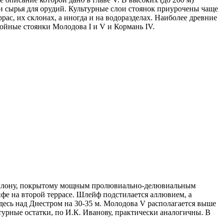
 сырья для орудий. Культурные слои стоянок приурочены чаще
рас, их склонах, а иногда и на водоразделах. Наиболее древние
лойные стоянки Молодова I и V и Кормань IV.
к склону, покрытому мощным пролювиально-делювиальным
йфе на второй террасе. Шлейф подстилается аллювием, а
есь над Днестром на 30-35 м. Молодова V располагается выше
урные остатки, по И.К. Иванову, практически аналогичны. В