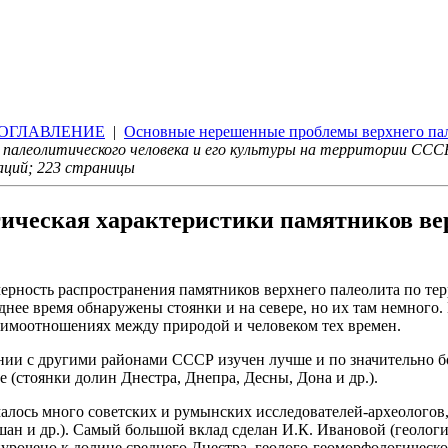
ОГЛАВЛЕНИЕ
|
Основные нерешенные проблемы верхнего пале
 палеолитического человека и его культуры на территории СССР
раций; 223 страницы
ическая характеристики памятников верх
авномерность распространения памятников верхнего палеолита по 
днее время обнаружены стоянки и на севере, но их там немног
заимоотношениях между природой и человеком тех времен.
нии с другими районами СССР изучен лучше и по значительно б
 (стоянки долин Днестра, Днепра, Десны, Дона и др.).
лось много советских и румынских исследователей-археологов, 
ошан и др.). Самый большой вклад сделан И.К. Ивановой (геологи
рочено к долине среднего Днестра, геолого-геоморфологическое 