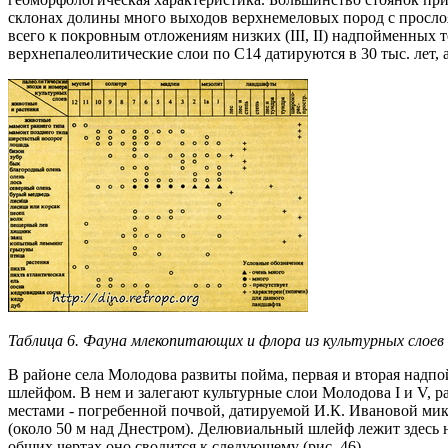
склонах долины много выходов верхнемеловых пород с просло
всего к покровным отложениям низких (III, II) надпойменных т
верхнепалеолитические слои по С14 датируются в 30 тыс. лет, 
Таблица 6. Фауна млекопитающих и флора из культурных слоев
В районе села Молодова развиты пойма, первая и вторая над
шлейфом. В нем и залегают культурные слои Молодова I и V, ра
местами - погребенной почвой, датируемой И.К. Ивановой мик
(около 50 м над Днестром). Делювиальный шлейф лежит здесь 
общих чертах оно сводится к следующему (рис. 46).