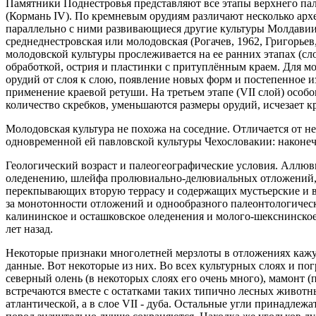
Памятники Поднестровья представляют все этапы верхнего палео
(Кормань IV). По кремневым орудиям различают несколько ар
параллельно с ними развивающиеся другие культуры Молдавии 
среднеднестровская или молодовская (Рогачев, 1962, Григорьев
молодовской культуры прослеживается на ее ранних этапах (сл
обработкой, острия и пластинки с притуплённым краем. Для м
орудий от слоя к слою, появление новых форм и постепенное 
применение краевой ретуши. На третьем этапе (VII слой) особо
количество скребков, уменьшаются размеры орудий, исчезает кр
Молодовская культура не похожа на соседние. Отличается от не
одновременной ей павловской культуры Чехословакии: наконеч
Геологический возраст и палеогеографические условия. Аллю
оледенению, шлейфа пролювиально-делювиальных отложений, п
перекпывающих вторую террасу и содержащих мустьерские и ве
за монотонности отложений и однообразного палеонтологическо
калининское и осташковское оледенения и молого-шекснинское 
лет назад.
Некоторые признаки многолетней мерзлоты в отложениях кажут
данные. Вот некоторые из них. Во всех культурных слоях и по
северный олень (в некоторых слоях его очень много), мамонт (п
встречаются вместе с остатками таких типично лесных животных
атлантической, а в слое VII - дуба. Остальные угли принадлеж