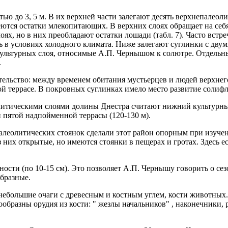
 до 3, 5 м. В их верхней части залегают десять верхнепалеолит
тся остатки млекопитающих. В верхних слоях обращает на себя 
лоях, но в них преобладают остатки лошади (табл. 7). Часто вс
сь в условиях холодного климата. Ниже залегают суглинки с дв
) культурных слоя, относимые А.П. Чернышом к солютре. Отдель
.
ельство: между временем обитания мустьерцев и людей верхнег
ной террасе. В покровных суглинках имело место развитие сол
итическими слоями долины Днестра считают нижний культурный 
и пятой надпойменной террасы (120-130 м).
палеолитических стоянок сделали этот район опорным при изуч
з них открытые, но имеются стоянки в пещерах и гротах. Здесь 
сти (по 10-15 см). Это позволяет А.П. Чернышу говорить о се
бразные.
небольшие очаги с древесным и костным углем, кости животных.
образны орудия из кости: " жезлы начальников" , наконечники,