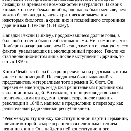
лежащих за пределами возможностей натуралиста. В своих
книжках он не избежал ошибок, однако их было меньше, чем
можно было ожидать, читая критические замечания
некоторых биологов, а среди них и позднейшего сторонника
дарвинизма Т. Гексли (Т. Huxley).
Нападки Гексли (Huxley), продолжавшиеся долгие годы, в
большой степени были необоснованными. Нет сомнения, что
Чемберс гораздо раньше, чем Гексли, заметил огромную массу
фактов, указывающих на эволюционный процесс. Гексли же
стал эволюционистом лишь после выступления Дарвина, то
есть в 1859 г.
Книга Чемберса была быстро переведена на ряд языков, в том
числе и на немецкий. Переводчиком был выдающийся
представитель материализма того времени К. Фогт. Он
перевел ее еще тогда, когда был решительным противником
эволюционных идей. Возможно, что он руководствовался
политическими взглядами, когда вскоре после падения
революции в 1848 г. написал в предисловии к переводу, как
решительный радикальный республиканец:
"Рекомендую эту книжку конституционной партии Германии,
влияние которой вскоре ограничится невинным чтением
невинных книг. Она найдет в
ней конституционного