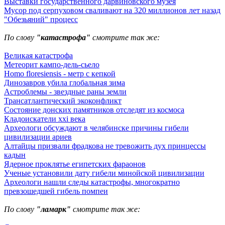
Выставки государственного дарвиновского музея
Мусор под cерпуховом сваливают на 320 миллионов лет назад
"Обезьяний" процесс
По слову
"катастрофа"
смотрите так же:
Великая катастрофа
Метеорит кампо-дель-сьело
Homo floresiensis - метр с кепкой
Динозавров убила глобальная зима
Астроблемы - звездные раны земли
Трансатлантический экоконфликт
Состояние донских памятников отследят из космоса
Кладоискатели xxi века
Археологи обсуждают в челябинске причины гибели
цивилизации ариев
Алтайцы призвали фрадкова не тревожить дух принцессы
кадын
Ядерное проклятье египетских фараонов
Ученые установили дату гибели минойской цивилизации
Археологи нашли следы катастрофы, многократно
превзошедшей гибель помпеи
По слову
"ламарк"
смотрите так же: