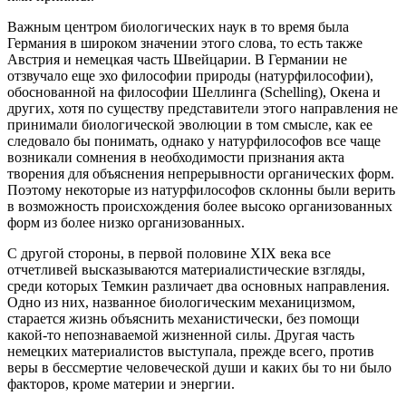
Важным центром биологических наук в то время была
Германия в широком значении этого слова, то есть также
Австрия и немецкая часть Швейцарии. В Германии не
отзвучало еще эхо философии природы (натурфилософии),
обоснованной на философии Шеллинга (Schelling), Окена и
других, хотя по существу представители этого направления не
принимали биологической эволюции в том смысле, как ее
следовало бы понимать, однако у натурфилософов все чаще
возникали сомнения в необходимости признания акта
творения для объяснения непрерывности органических форм.
Поэтому некоторые из натурфилософов склонны были верить
в возможность происхождения более высоко организованных
форм из более низко организованных.
С другой стороны, в первой половине XIX века все
отчетливей высказываются материалистические взгляды,
среди которых Темкин различает два основных направления.
Одно из них, названное биологическим механицизмом,
старается жизнь объяснить механистически, без помощи
какой-то непознаваемой жизненной силы. Другая часть
немецких материалистов выступала, прежде всего, против
веры в бессмертие человеческой души и каких бы то ни было
факторов, кроме материи и энергии.