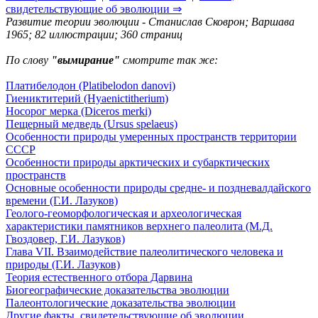
свидетельствующие об эволюции ⇒
Развитие теории эволюции - Станислав Сковрон; Варшава
1965; 82 иллюстрации; 360 страниц
По слову
"вымирание"
смотрите так же:
Платибелодон (Platibelodon danovi)
Гиениктитерий (Hyaenictitherium)
Носорог мерка (Diceros merki)
Пещерный медведь (Ursus spelaeus)
Особенности природы умеренных пространств территории
СССР
Особенности природы арктических и субарктических
пространств
Основные особенности природы средне- и поздневалдайского
времени (Г.И. Лазуков)
Геолого-геоморфологическая и археологическая
характеристики памятников верхнего палеолита (М.Д.
Гвоздовер, Г.И. Лазуков)
Глава VII. Взаимодействие палеолитического человека и
природы (Г.И. Лазуков)
Теория естественного отбора Дарвина
Биогеографические доказательства эволюции
Палеонтологические доказательства эволюции
Другие факты, свидетельствующие об эволюции