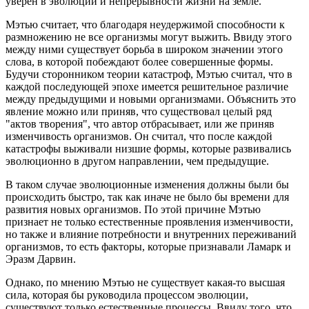
уверен в эволюции и непрерывности жизни на земле.
Мэтью считает, что благодаря неудержимой способности к
размножению не все организмы могут выжить. Ввиду этого
между ними существует борьба в широком значении этого
слова, в которой побеждают более совершенные формы.
Будучи сторонником теории катастроф, Мэтью считал, что в
каждой последующей эпохе имеется решительное различие
между предыдущими и новыми организмами. Объяснить это
явление можно или приняв, что существовал целый ряд
"актов творения", что автор отбрасывает, или же приняв
изменчивость организмов. Он считал, что после каждой
катастрофы выживали низшие формы, которые развивались
эволюционно в другом направлении, чем предыдущие.
В таком случае эволюционные изменения должны были бы
происходить быстро, так как иначе не было бы времени для
развития новых организмов. По этой причине Мэтью
признает не только естественные проявления изменчивости,
но также и влияние потребности и внутренних переживаний
организмов, то есть факторы, которые признавали Ламарк и
Эразм Дарвин.
Однако, по мнению Мэтью не существует какая-то высшая
сила, которая бы руководила процессом эволюции,
существуют только естественные процессы. Ввиду того, что