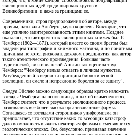
автора, что, в конце концов, способствовало популяризации
эволюционных идей среди широких кругов в
Великобритании, и даже за границами ее.
Современники, строя предположения об авторе, между
прочим, называли Альберта, мужа королевы Виктории, что
еще усилило заинтересованность этими книгами. Позднее
оказалось, что автором этих эволюционных книжек был Р.
Чемберс (1802—1871), который вместе со своим братом был
владельцем типографии и книжного магазина, и по понятным
причинам не хотел рисковать доходом предприятия, как автор
такого атеистического произведения. Большая часть
пуританской, викторианской Англии так оценила труд
Чемберса: "Чемберсу нельзя отказать в личном мужестве.
Разубежденный в верности принципа биологической
эволюции, он смело и непреклонно боролся за ее защиту".
Следуя Эйслею можно следующим образом кратко изложить
взгляды Чемберса: на основании данных об окаменелостях,
Чемберс считает, что в результате эволюционного процесса
развивались все более высоко организованные формы.
Соглашаясь со взглядами сторонников униформизма он
предполагает, что отсутствие каких-то всеобщих катастроф
дало возможность выжить некоторым формам в сменявшихся
геологических эпохах. Он, безусловно, признавал значение
неизмеримо длительных периодов времени, которые имел в