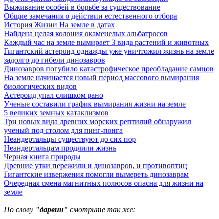
Выживание особей в борьбе за существование
Общие замечания о действии естественного отбора
История Жизни На земле в датах
Найдена целая колония окаменелых альбатросов
Каждый час на земле вымирает 3 вида растений и животных
Гигантский астероид однажды уже уничтожил жизнь на земле
задолго до гибели динозавров
Динозавров погубило катастрофическое преобладание самцов
На земле начинается новый период массового вымирания
биологических видов
Астероид упал слишком рано
Ученые составили график вымирания жизни на земле
5 великих земных катаклизмов
Три новых вида древних морских рептилий обнаружил
ученый под столом для пинг-понга
Неандертальцы существуют до сих пор
Неандертальцам продлили жизнь
Черная книга природы
Древние утки пережили и динозавров, и противоптиц
Гигантские извержения помогли вымереть динозаврам
Очередная смена магнитных полюсов опасна для жизни на
земле
По слову
"дарвин"
смотрите так же: