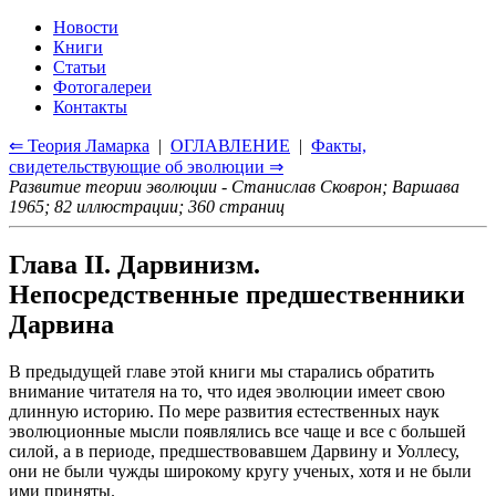
Новости
Книги
Статьи
Фотогалереи
Контакты
⇐ Теория Ламарка
|
ОГЛАВЛЕНИЕ
|
Факты,
свидетельствующие об эволюции ⇒
Развитие теории эволюции - Станислав Сковрон; Варшава
1965; 82 иллюстрации; 360 страниц
Глава II. Дарвинизм.
Непосредственные предшественники
Дарвина
В предыдущей главе этой книги мы старались обратить
внимание читателя на то, что идея эволюции имеет свою
длинную историю. По мере развития естественных наук
эволюционные мысли появлялись все чаще и все с большей
силой, а в периоде, предшествовавшем Дарвину и Уоллесу,
они не были чужды широкому кругу ученых, хотя и не были
ими приняты.