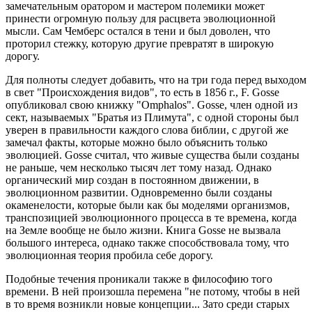
замечательным оратором и мастером полемики может
принести огромную пользу для расцвета эволюционной
мысли. Сам Чемберс остался в тени и был доволен, что
проторил стежку, которую другие превратят в широкую
дорогу.
Для полноты следует добавить, что на три года перед выходом
в свет "Происхождения видов", то есть в 1856 г., F. Gosse
опубликовал свою книжку "Omphalos". Gosse, член одной из
сект, называемых "Братья из Плимута", с одной стороны был
уверен в правильности каждого слова библии, с другой же
замечал факты, которые можно было объяснить только
эволюцией. Gosse считал, что живые существа были созданы
не раньше, чем несколько тысяч лет тому назад. Однако
органический мир создан в постоянном движении, в
эволюционном развитии. Одновременно были созданы
окаменелости, которые были как бы моделями организмов,
транспозицией эволюционного процесса в те времена, когда
на Земле вообще не было жизни. Книга Gosse не вызвала
большого интереса, однако также способствовала тому, что
эволюционная теория пробила себе дорогу.
Подобные течения проникали также в философию того
времени. В ней произошла перемена "не потому, чтобы в ней
в то время возникли новые концепции... Зато среди старых