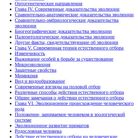
Ортогенетические направления
Глава IV. Современные доказательства эволюции
Сравнительно-анатомические доказательства эволюции
Сравнительно-эмбриологические доказательства
эволюции
Биогеографические доказательства эволюции
Палеонтологические доказательства эволюции
Другие факты, свидетельствующие об эволюции
Глава V. Современная теория естественного отбора
Изменчивость
Выживание особей в борьбе за существование
Микроэволюция
Защитные свойства
Мимикрия
Вид и видообразование
Современные взгляды на половой отбор
Различные способы действия естественного отбора
Общие замечания о действии естественного отбора
Глава VI. Эволюционное происхождение человеческого
рода
Положение, занимаемое человеком в зоологической
системе
Эволюционное развитие приматов
Родословная человека
Действие естественного отбора на человеческие