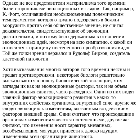
Однако не все представители материализма того времени
были сторонниками эволюционных взглядов. Так, например,
К. Фогт, отличавшийся необыкновенным полемическим
темпераментом, которого трудно подозревать в боязни
вооружить против себя общественное мнение, не считал
доказательства, свидетельствующие об эволюции,
достаточными, и поэтому был сдержанным в отношении
эволюционных идей, несмотря на всю симпатию, с какой он
относился к принципу постепенного преобразования видов.
Той же точки зрения держался и Рудольф Вирхов, создатель
клеточной патологии.
Хотя высказывания многих авторов того времени неясны и
грешат противоречиями, некоторые биологи решительно
высказываются в пользу биологической эволюции, хотя
взгляды их как на эволюционные факторы, так и на объем
эволюционных сдвигов, часто расходятся. Одни из них видят
главный фактор эволюционного развития в каких-то
внутренних свойствах организма, внутренней силе, другие же
сводят эволюцию к изменениям, вызванным воздействием
факторов внешней среды. Одни считают, что происходящие в
организмах изменения являются постепенными, другие же
считают, что изменения носят характер внезапных,
всеобъемлющих, могущих привести к далеко идущим
изменениям всей организации животного.