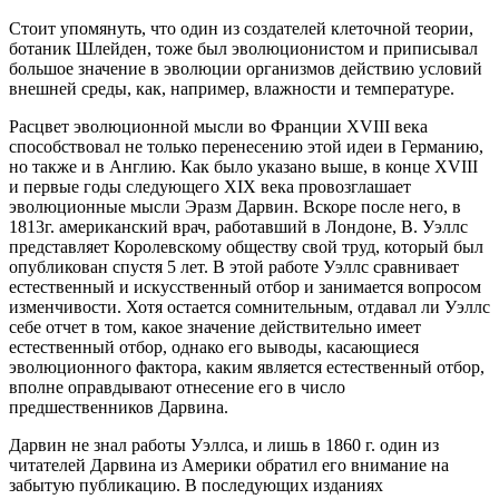
Стоит упомянуть, что один из создателей клеточной теории,
ботаник Шлейден, тоже был эволюционистом и приписывал
большое значение в эволюции организмов действию условий
внешней среды, как, например, влажности и температуре.
Расцвет эволюционной мысли во Франции XVIII века
способствовал не только перенесению этой идеи в Германию,
но также и в Англию. Как было указано выше, в конце XVIII
и первые годы следующего XIX века провозглашает
эволюционные мысли Эразм Дарвин. Вскоре после него, в
1813г. американский врач, работавший в Лондоне, В. Уэллс
представляет Королевскому обществу свой труд, который был
опубликован спустя 5 лет. В этой работе Уэллс сравнивает
естественный и искусственный отбор и занимается вопросом
изменчивости. Хотя остается сомнительным, отдавал ли Уэллс
себе отчет в том, какое значение действительно имеет
естественный отбор, однако его выводы, касающиеся
эволюционного фактора, каким является естественный отбор,
вполне оправдывают отнесение его в число
предшественников Дарвина.
Дарвин не знал работы Уэллса, и лишь в 1860 г. один из
читателей Дарвина из Америки обратил его внимание на
забытую публикацию. В последующих изданиях