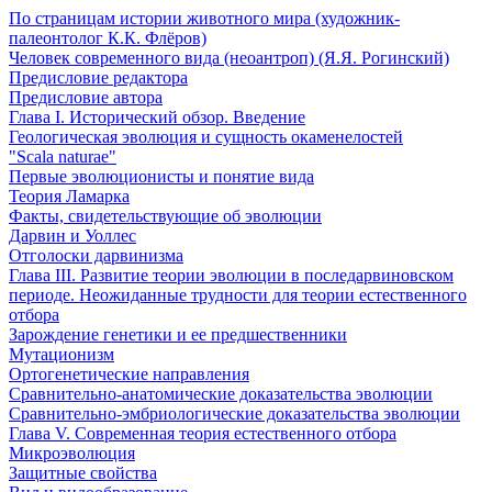
По страницам истории животного мира (художник-
палеонтолог К.К. Флёров)
Человек современного вида (неоантроп) (Я.Я. Рогинский)
Предисловие редактора
Предисловие автора
Глава I. Исторический обзор. Введение
Геологическая эволюция и сущность окаменелостей
"Scala naturae"
Первые эволюционисты и понятие вида
Теория Ламарка
Факты, свидетельствующие об эволюции
Дарвин и Уоллес
Отголоски дарвинизма
Глава III. Развитие теории эволюции в последарвиновском
периоде. Неожиданные трудности для теории естественного
отбора
Зарождение генетики и ее предшественники
Мутационизм
Ортогенетические направления
Сравнительно-анатомические доказательства эволюции
Сравнительно-эмбриологические доказательства эволюции
Глава V. Современная теория естественного отбора
Микроэволюция
Защитные свойства