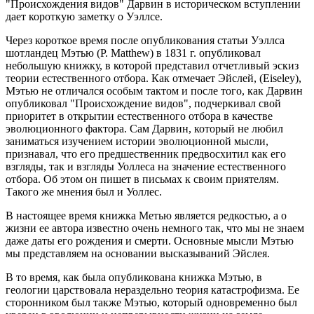
"Происхождения видов" Дарвин в историческом вступлении
дает короткую заметку о Уэллсе.
Через короткое время после опубликования статьи Уэллса
шотландец Мэтью (P. Matthew) в 1831 г. опубликовал
небольшую книжку, в которой представил отчетливый эскиз
теории естественного отбора. Как отмечает Эйслей, (Eiseley),
Мэтью не отличался особым тактом и после того, как Дарвин
опубликовал "Происхождение видов", подчеркивал свой
приоритет в открытии естественного отбора в качестве
эволюционного фактора. Сам Дарвин, который не любил
заниматься изучением истории эволюционной мысли,
признавал, что его предшественник предвосхитил как его
взгляды, так и взгляды Уоллеса на значение естественного
отбора. Об этом он пишет в письмах к своим приятелям.
Такого же мнения был и Уоллес.
В настоящее время книжка Метью является редкостью, а о
жизни ее автора известно очень немного так, что мы не знаем
даже даты его рождения и смерти. Основные мысли Мэтью
мы представляем на основании высказываний Эйслея.
В то время, как была опубликована книжка Мэтью, в
геологии царствовала нераздельно теория катастрофизма. Ее
сторонником был также Мэтью, который одновременно был