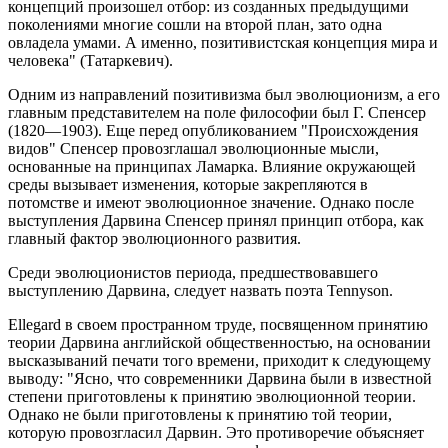
концепций произошел отбор: из созданных предыдущими
поколениями многие сошли на второй план, зато одна
овладела умами. А именно, позитивистская концепция мира и
человека" (Татаркевич).
Одним из направлений позитивизма был эволюционизм, а его
главным представителем на поле философии был Г. Спенсер
(1820—1903). Еще перед опубликованием "Происхождения
видов" Спенсер провозглашал эволюционные мысли,
основанные на принципах Ламарка. Влияние окружающей
среды вызывает изменения, которые закрепляются в
потомстве и имеют эволюционное значение. Однако после
выступления Дарвина Спенсер принял принцип отбора, как
главный фактор эволюционного развития.
Среди эволюционистов периода, предшествовавшего
выступлению Дарвина, следует назвать поэта Tennyson.
Ellegard в своем пространном труде, посвященном принятию
теории Дарвина английской общественностью, на основании
высказываний печати того времени, приходит к следующему
выводу: "Ясно, что современники Дарвина были в известной
степени приготовлены к принятию эволюционной теории.
Однако не были приготовлены к принятию той теории,
которую провозгласил Дарвин. Это противоречие объясняет