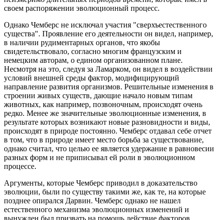
своем распоряжении эволюционный процесс.
Однако Чемберс не исключал участия "сверхъестественного
существа". Проявление его деятельности он видел, например,
в наличии рудиментарных органов, что якобы
свидетельствовало, согласно многим французским и
немецким авторам, о едином организованном плане.
Несмотря на это, следуя за Ламарком, он видел в воздействии
условий внешней среды фактор, модифицирующий
направление развития организмов. Решительные изменения в
строении живых существ, дающие начало новым типам
животных, как например, позвоночным, происходят очень
редко. Менее же значительные эволюционные изменения, в
результате которых возникают новые разновидности и виды,
происходят в природе постоянно. Чемберс отдавал себе отчет
в том, что в природе имеет место борьба за существование,
однако считал, что целью ее является удержание в равновесии
разных форм и не приписывал ей роли в эволюционном
процессе.
Аргументы, которые Чемберс приводил в доказательство
эволюции, были по существу такими же, как те, на которые
позднее опирался Дарвин. Чемберс однако не нашел
естественного механизма эволюционных изменений и
вынужден был призвать на помощь действие факторов,