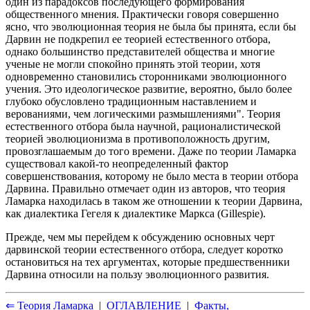
один из парадоксов последующего формирования
общественного мнения. Практически говоря совершенно
ясно, что эволюционная теория не была бы принята, если бы
Дарвин не подкрепил ее теорией естественного отбора,
однако большинство представителей общества и многие
ученые не могли спокойно принять этой теории, хотя
одновременно становились сторонниками эволюционного
учения. Это идеологическое развитие, вероятно, было более
глубоко обусловлено традиционным наставлением и
верованиями, чем логическими размышлениями". Теория
естественного отбора была научной, рационалистической
теорией эволюционизма в противоположность другим,
провозглашаемым до того времени. Даже по теории Ламарка
существовал какой-то неопределенный фактор
совершенствования, которому не было места в теории отбора
Дарвина. Правильно отмечает один из авторов, что теория
Ламарка находилась в таком же отношении к теории Дарвина,
как диалектика Гегеля к диалектике Маркса (Gillespie).
Прежде, чем мы перейдем к обсуждению основных черт
дарвинской теории естественного отбора, следует коротко
остановиться на тех аргументах, которые предшественники
Дарвина относили на пользу эволюционного развития.
⇐ Теория Ламарка
|
ОГЛАВЛЕНИЕ
|
Факты,