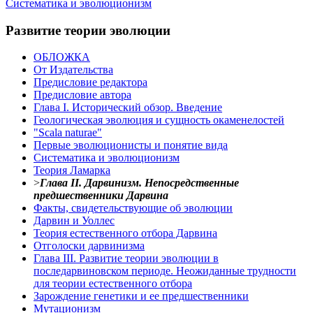
Систематика и эволюционизм
Развитие теории эволюции
ОБЛОЖКА
От Издательства
Предисловие редактора
Предисловие автора
Глава I. Исторический обзор. Введение
Геологическая эволюция и сущность окаменелостей
"Scala naturae"
Первые эволюционисты и понятие вида
Систематика и эволюционизм
Теория Ламарка
>
Глава II. Дарвинизм. Непосредственные
предшественники Дарвина
Факты, свидетельствующие об эволюции
Дарвин и Уоллес
Теория естественного отбора Дарвина
Отголоски дарвинизма
Глава III. Развитие теории эволюции в
последарвиновском периоде. Неожиданные трудности
для теории естественного отбора
Зарождение генетики и ее предшественники
Мутационизм