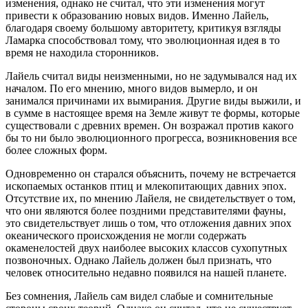
изменения, однако не считал, что эти изменения могут
привести к образованию новых видов. Именно Лайель,
благодаря своему большому авторитету, критикуя взгляды
Ламарка способствовал тому, что эволюционная идея в то
время не находила сторонников.
Лайель считал виды неизменными, но не задумывался над их
началом. По его мнению, много видов вымерло, и он
занимался причинами их вымирания. Другие виды выжили, и
в сумме в настоящее время на Земле живут те формы, которые
существовали с древних времен. Он возражал против какого
бы то ни было эволюционного прогресса, возникновения все
более сложных форм.
Одновременно он старался объяснить, почему не встречается
ископаемых останков птиц и млекопитающих давних эпох.
Отсутствие их, по мнению Лайеля, не свидетельствует о том,
что они являются более поздними представителями фауны,
это свидетельствует лишь о том, что отложения давних эпох
океанического происхождения не могли содержать
окаменелостей двух наиболее высоких классов сухопутных
позвоночных. Однако Лайель должен был признать, что
человек относительно недавно появился на нашей планете.
Без сомнения, Лайель сам видел слабые и сомнительные