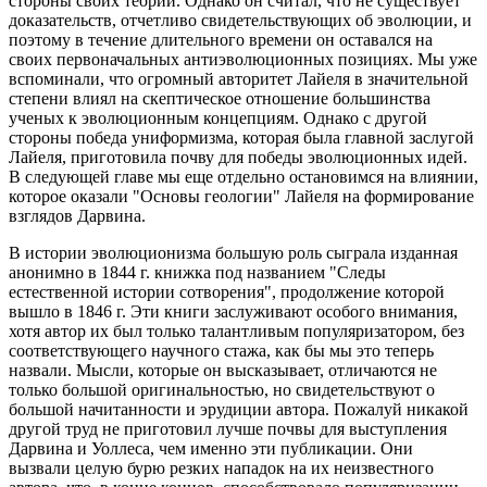
стороны своих теорий. Однако он считал, что не существует
доказательств, отчетливо свидетельствующих об эволюции, и
поэтому в течение длительного времени он оставался на
своих первоначальных антиэволюционных позициях. Мы уже
вспоминали, что огромный авторитет Лайеля в значительной
степени влиял на скептическое отношение большинства
ученых к эволюционным концепциям. Однако с другой
стороны победа униформизма, которая была главной заслугой
Лайеля, приготовила почву для победы эволюционных идей.
В следующей главе мы еще отдельно остановимся на влиянии,
которое оказали "Основы геологии" Лайеля на формирование
взглядов Дарвина.
В истории эволюционизма большую роль сыграла изданная
анонимно в 1844 г. книжка под названием "Следы
естественной истории сотворения", продолжение которой
вышло в 1846 г. Эти книги заслуживают особого внимания,
хотя автор их был только талантливым популяризатором, без
соответствующего научного стажа, как бы мы это теперь
назвали. Мысли, которые он высказывает, отличаются не
только большой оригинальностью, но свидетельствуют о
большой начитанности и эрудиции автора. Пожалуй никакой
другой труд не приготовил лучше почвы для выступления
Дарвина и Уоллеса, чем именно эти публикации. Они
вызвали целую бурю резких нападок на их неизвестного