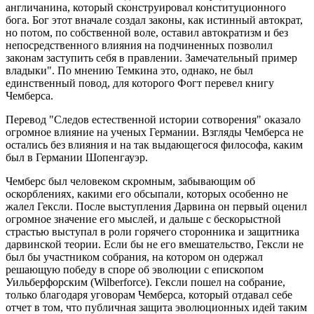
англичанина, который сконструировал конституционного
бога. Бог этот вначале создал законы, как истинный автократ,
но потом, по собственной воле, оставил автократизм и без
непосредственного влияния на подчиненных позволил
законам заступить себя в правлении. Замечательный пример
владыки". По мнению Темкина это, однако, не был
единственный повод, для которого Фогт перевел книгу
Чемберса.
Перевод "Следов естественной истории сотворения" оказало
огромное влияние на ученых Германии. Взгляды Чемберса не
остались без влияния и на так выдающегося философа, каким
был в Германии Шопенгауэр.
Чемберс был человеком скромным, забывающим об
оскорблениях, какими его обсыпали, которых особенно не
жалел Гексли. После выступления Дарвина он первый оценил
огромное значение его мыслей, и дальше с бескорыстной
страстью выступал в роли горячего сторонника и защитника
дарвинской теории. Если бы не его вмешательство, Гексли не
был бы участником собрания, на котором он одержал
решающую победу в споре об эволюции с епископом
Уильберфорским (Wilberforce). Гексли пошел на собрание,
только благодаря уговорам Чемберса, который отдавал себе
отчет в том, что публичная защита эволюционных идей таким