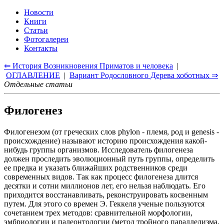
Новости
Книги
Статьи
Фотогалереи
Контакты
⇐ История Возникновения Приматов и человека
|
ОГЛАВЛЕНИЕ
|
Вариант Родословного Дерева хоботных ⇒
Отдельные статьи
Филогенез
Филогенезом (от греческих слов phylon - племя, род и genesis -
происхождение) называют историю происхождения какой-
нибудь группы организмов. Исследователь филогенеза
должен проследить эволюционный путь группы, определить
ее предка и указать ближайших родственников среди
современных видов. Так как процесс филогенеза длится
десятки и сотни миллионов лет, его нельзя наблюдать. Его
приходится восстанавливать, реконструировать косвенным
путем. Для этого со времен Э. Геккеля ученые пользуются
сочетанием трех методов: сравнительной морфологии,
эмбриологии и палеонтологии (метод тройного параллелизма,