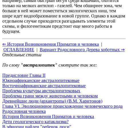
например, самый быстрый бегун среди кошачьих, охотится
только на мелких антилоп - газелей. Чем обширнее зона, чем
больше в ней может поместиться экологических ниш, тем
шире идет видообразование в новой группе. Однако в каждом
отдельном случае приходится разгадывать элементы этой
схемы, и филогенетикам предстоит еще много работы в
будущем.
⇐ История Возникновения Приматов и человека
|
ОГЛАВЛЕНИЕ
|
Вариант Родословного Дерева хоботных ⇒
Отдельные статьи
По слову
"австралопитек"
смотрите так же:
Предисловие Главы II
Южноафриканские австралопитековые
Восточноафриканские австралопитековые
Проблема культуры австралопитековых
Проблема грани между животными и человеком
Древнейшие люди (архантропы) (В.М. Харитонов)
Глава VI. Эволюционное происхождение человеческого рода
Родословная человека
История Возникновения Приматов и человека
Дети геологического катаклизма?
В эфиопии найден "ребенок люси"