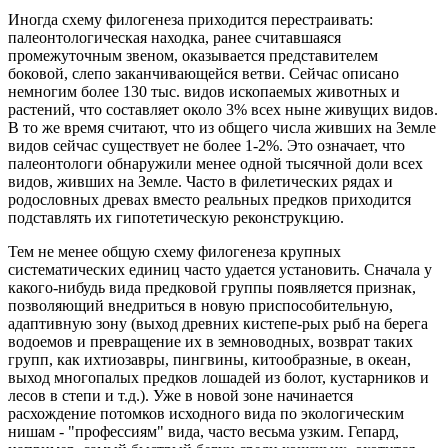
Иногда схему филогенеза приходится перестраивать:
палеонтологическая находка, ранее считавшаяся
промежуточным звеном, оказывается представителем
боковой, слепо заканчивающейся ветви. Сейчас описано
немногим более 130 тыс. видов ископаемых животных и
растений, что составляет около 3% всех ныне живущих видов.
В то же время считают, что из общего числа живших на Земле
видов сейчас существует не более 1-2%. Это означает, что
палеонтологи обнаружили менее одной тысячной доли всех
видов, живших на Земле. Часто в филетических рядах и
родословных древах вместо реальных предков приходится
подставлять их гипотетическую реконструкцию.
Тем не менее общую схему филогенеза крупных
систематических единиц часто удается установить. Сначала у
какого-нибудь вида предковой группы появляется признак,
позволяющий внедриться в новую приспособительную,
адаптивную зону (выход древних кистепе-рых рыб на берега
водоемов и превращение их в земноводных, возврат таких
групп, как ихтиозавры, пингвины, китообразные, в океан,
выход многопалых предков лошадей из болот, кустарников и
лесов в степи и т.д.). Уже в новой зоне начинается
расхождение потомков исходного вида по экологическим
нишам - "профессиям" вида, часто весьма узким. Гепард,