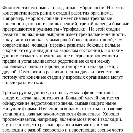
Филогенетикам помогают и данные эмбриологии. Известна
консервативность ранних стадий развития организма.
Например, эмбрион лошади имеет сначала трехпалые
конечности, но растет лишь средний, третий палец, а боковые
превращаются в рудименты - 'грифельки'. На этой стадии
развития лошадиный эмбрион имеет трехпалые конечности,
как у тапира или как у вымершей более примитивной, чем
современные, лошади (изредка развитые боковые пальцы
сохраняются у лошади и во взрослом состоянии). По таким
данным создается представление о строении конечности
предка и устанавливаются родственные связи между
лошадьми, с одной стороны, и тапирами и носорогами, с
другой. Гомологии в развитии ценны для филогенетиков,
потому что конечные стадии у взрослых организмов могут
сильно различаться.
Третья группа данных, используемых в филогенетике, -
свидетельства палеонтологии. Большой удачей считается
обнаружение недостающего звена, связывающего ныне
живущие формы. Изучение ископаемых остатков позволяет
установить важные закономерности филогенеза. Хорошо
прослеживается, например, явление мозаичной эволюции.
Суть ее в том, что разные органы изменяются в ходе
эволюции с разной скоростью и недостающие звенья часто