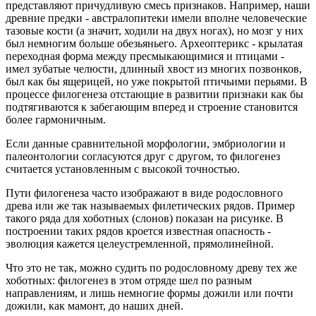
представляют причудливую смесь признаков. Например, наши
древние предки - австралопитеки имели вполне человеческие
тазовые кости (а значит, ходили на двух ногах), но мозг у них
был немногим больше обезьяньего. Археоптерикс - крылатая
переходная форма между пресмыкающимися и птицами -
имел зубатые челюсти, длинный хвост из многих позвонков,
был как бы ящерицей, но уже покрытой птичьими перьями. В
процессе филогенеза отстающие в развитии признаки как бы
подтягиваются к забегающим вперед и строение становится
более гармоничным.
Если данные сравнительной морфологии, эмбриологии и
палеонтологии согласуются друг с другом, то филогенез
считается установленным с высокой точностью.
Пути филогенеза часто изображают в виде родословного
древа или же так называемых филетических рядов. Пример
такого ряда для хоботных (слонов) показан на рисунке. В
построении таких рядов кроется известная опасность -
эволюция кажется целеустремленной, прямолинейной.
Что это не так, можно судить по родословному древу тех же
хоботных: филогенез в этом отряде шел по разным
направлениям, и лишь немногие формы дожили или почти
дожили, как мамонт, до наших дней.