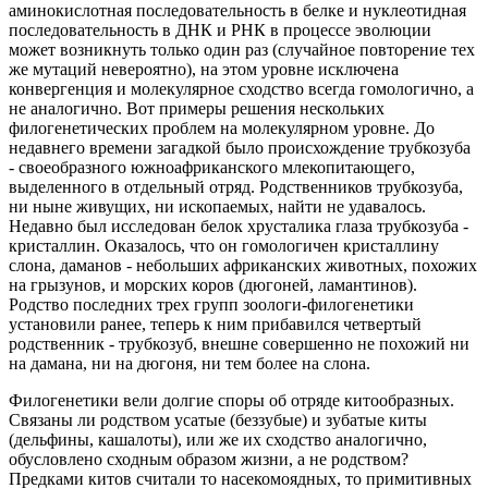
аминокислотная последовательность в белке и нуклеотидная
последовательность в ДНК и РНК в процессе эволюции
может возникнуть только один раз (случайное повторение тех
же мутаций невероятно), на этом уровне исключена
конвергенция и молекулярное сходство всегда гомологично, а
не аналогично. Вот примеры решения нескольких
филогенетических проблем на молекулярном уровне. До
недавнего времени загадкой было происхождение трубкозуба
- своеобразного южноафриканского млекопитающего,
выделенного в отдельный отряд. Родственников трубкозуба,
ни ныне живущих, ни ископаемых, найти не удавалось.
Недавно был исследован белок хрусталика глаза трубкозуба -
кристаллин. Оказалось, что он гомологичен кристаллину
слона, даманов - небольших африканских животных, похожих
на грызунов, и морских коров (дюгоней, ламантинов).
Родство последних трех групп зоологи-филогенетики
установили ранее, теперь к ним прибавился четвертый
родственник - трубкозуб, внешне совершенно не похожий ни
на дамана, ни на дюгоня, ни тем более на слона.
Филогенетики вели долгие споры об отряде китообразных.
Связаны ли родством усатые (беззубые) и зубатые киты
(дельфины, кашалоты), или же их сходство аналогично,
обусловлено сходным образом жизни, а не родством?
Предками китов считали то насекомоядных, то примитивных