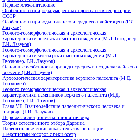
Первые млекопитающие
Особенности природы умеренных пространств территории
СССР
Особенности природы нижнего и среднего плейстоцена (Г.И.
Лазуков)
Геолого-геоморфологическая и археологическая
характеристики ашельских местонахождений (М.Д. Гвоздовер,
Г.И. Лазуков)
Геолого-геоморфологическая и археологическая
характеристики мустьерских местонахождений (М.Д.
Гвоздовер, Г.И. Лазуков)
Основные особенности природы средне- и поздневалдайского
времени (Г.И. Лазуков)
Археологическая характеристика верхнего палеолита (М.Д.
Гвоздовер)
Геолого-геоморфологическая и археологическая
характеристики памятников верхнего палеолита (М.Д.
Гвоздовер, Г.И. Лазуков)
Глава VII. Взаимодействие палеолитического человека и
природы (Г.И. Лазуков)
Первые эволюционисты и понятие вида
Теория естественного отбора Дарвина
Палеонтологические доказательства эволюции
Шерстистый носорог с реки осетр
На черниговщине раскопали уникальное захоронение