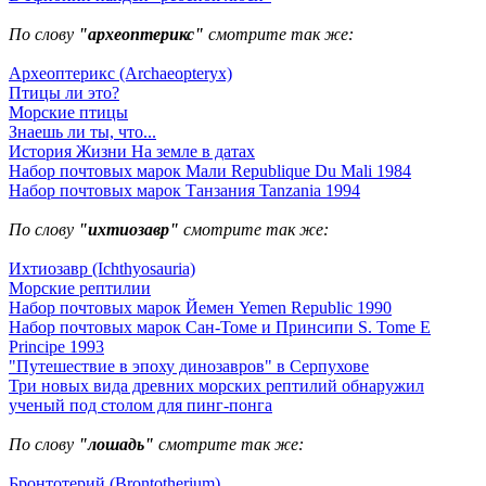
По слову
"археоптерикс"
смотрите так же:
Археоптерикс (Archaeopteryx)
Птицы ли это?
Морские птицы
Знаешь ли ты, что...
История Жизни На земле в датах
Набор почтовых марок Мали Republique Du Mali 1984
Набор почтовых марок Танзания Tanzania 1994
По слову
"ихтиозавр"
смотрите так же:
Ихтиозавр (Ichthyosauria)
Морские рептилии
Набор почтовых марок Йемен Yemen Republic 1990
Набор почтовых марок Сан-Томе и Принсипи S. Tome E
Principe 1993
"Путешествие в эпоху динозавров" в Серпухове
Три новых вида древних морских рептилий обнаружил
ученый под столом для пинг-понга
По слову
"лошадь"
смотрите так же:
Бронтотерий (Brontotherium)