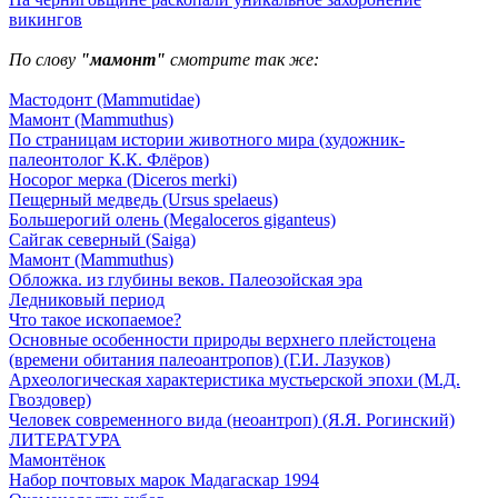
викингов
По слову
"мамонт"
смотрите так же:
Мастодонт (Mammutidae)
Мамонт (Mammuthus)
По страницам истории животного мира (художник-
палеонтолог К.К. Флёров)
Носорог мерка (Diceros merki)
Пещерный медведь (Ursus spelaeus)
Большерогий олень (Megaloceros giganteus)
Сайгак северный (Saiga)
Мамонт (Mammuthus)
Обложка. из глубины веков. Палеозойская эра
Ледниковый период
Что такое ископаемое?
Основные особенности природы верхнего плейстоцена
(времени обитания палеоантропов) (Г.И. Лазуков)
Археологическая характеристика мустьерской эпохи (М.Д.
Гвоздовер)
Человек современного вида (неоантроп) (Я.Я. Рогинский)
ЛИТЕРАТУРА
Мамонтёнок
Набор почтовых марок Мадагаскар 1994