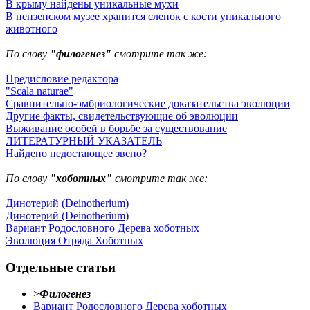
В крыму найдены уникальные мухи
В пензенском музее хранится слепок с кости уникального
животного
По слову
"филогенез"
смотрите так же:
Предисловие редактора
"Scala naturae"
Сравнительно-эмбриологические доказательства эволюции
Другие факты, свидетельствующие об эволюции
Выживание особей в борьбе за существование
ЛИТЕРАТУРНЫЙ УКАЗАТЕЛЬ
Найдено недостающее звено?
По слову
"хоботных"
смотрите так же:
Динотерий (Deinotherium)
Динотерий (Deinotherium)
Вариант Родословного Дерева хоботных
Эволюция Отряда Хоботных
Отдельные статьи
>
Филогенез
Вариант Родословного Дерева хоботных