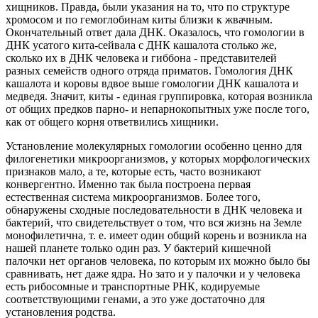
хищников. Правда, были указания на то, что по структуре
хромосом и по гемоглобинам киты близки к жвачным.
Окончательный ответ дала ДНК. Оказалось, что гомологии в
ДНК усатого кита-сейвала с ДНК кашалота столько же,
сколько их в ДНК человека и гиббона - представителей
разных семейств одного отряда приматов. Гомология ДНК
кашалота и коровы вдвое выше гомологии ДНК кашалота и
медведя. Значит, киты - единая группировка, которая возникла
от общих предков парно- и непарнокопытных уже после того,
как от общего корня ответвились хищники.
Установление молекулярных гомологии особенно ценно для
филогенетики микроорганизмов, у которых морфологических
признаков мало, а те, которые есть, часто возникают
конвергентно. Именно так была построена первая
естественная система микроорганизмов. Более того,
обнаружены сходные последовательности в ДНК человека и
бактерий, что свидетельствует о том, что вся жизнь на Земле
монофилетична, т. е. имеет один общий корень и возникла на
нашей планете только один раз. У бактерий кишечной
палочки нет органов человека, по которым их можно было бы
сравнивать, нет даже ядра. Но зато и у палочки и у человека
есть рибосомные и транспортные РНК, кодируемые
соответствующими генами, а это уже достаточно для
установления родства.