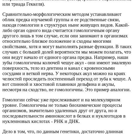
или триада Геккеля).
Сравнительно-морфологическим методом устанавливают
облик предка изучаемой группы и ее родственные связи,
находя гомологии в структурах ныне живущих видов. Какой-
либо орган одного вида считается гомологичным органу
другого лишь в том случае, если они занимают в организмах
относительно близкое положение и сходны многими
свойствами, хотя и могут выполнять разные функции. В таких
случаях с большей долей вероятности мы можем полагать, что
они ведут начало от единого органа предка. Например, наши
зубы гомологичны колючей чешуе акул - они имеют эмалевую
поверхность, тело из дентина и канал с кровеносными
сосудами и веткой нерва. У некоторых акул можно на краях
челюстей проследить постепенный переход от зуба к чешуе. А
вот спинной и хвостовой плавники дельфина и акулы,
несмотря на сходство, не гомологичны. Это пример аналогии.
Гомологии сейчас уже прослеживают и на молекулярном
уровне. Гомологичны не только биохимические процессы
организмов, значительно удаленных друг от друга, но и
последовательности аминокислот в белках и нуклеотидов в
нуклеиновых кислотах - РНК и ДНК.
Дело в том, что, по данным генетики, достаточно длинная