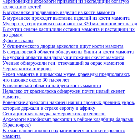
Череповецкие археологи привезли из экспедиции богатую
коллекцию костей
В мурманске продавались изделия из кости мамонта
В мурманске проходит выставка изделий из кости мамонта
Мусор под cерпуховом сваливают на 320 миллионов лет назад
В якутии селяне распилили останки мамонта и растащили их
по домам
Зубы из скалы
У букингемского дворца археологи ищут кости мамонта
В свердловской области обнаружены бивни и кости мамонта
В курской области вандалы уничтожили скелет мамонта
Ученые обнаружили ген, отвечавший за окрас мамонтов
Черная книга природы
Череп мамонта в ишимском музее. краеведы предполагают,
что находке около 30 тысяч лет
В ивановской области найдена кость мамонта
Недалеко от красноярска обнаружен почти целый скелет
мамонта
Ровенские археологи наконец нашли грозных древних укров,
которые держали в страхе европу и африку
Сенсационная находка кемеровских археологов
Археологи возобновят раскопки в районе кладбища бадалык
(Красноярск)
В хмао нашли хорошо сохранившиеся останки взрослого
мамонта