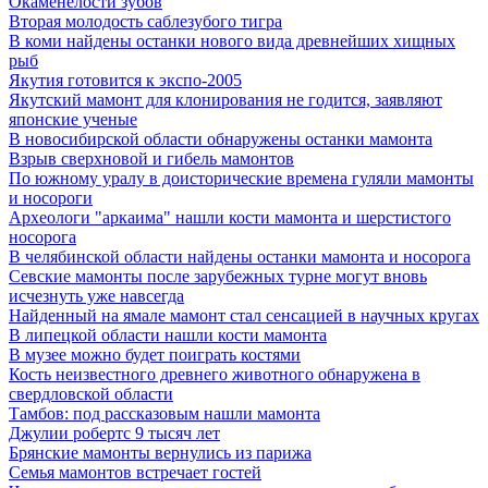
Окаменелости зубов
Вторая молодость саблезубого тигра
В коми найдены останки нового вида древнейших хищных
рыб
Якутия готовится к экспо-2005
Якутский мамонт для клонирования не годится, заявляют
японские ученые
В новосибирской области обнаружены останки мамонта
Взрыв сверхновой и гибель мамонтов
По южному уралу в доисторические времена гуляли мамонты
и носороги
Археологи "аркаима" нашли кости мамонта и шерстистого
носорога
В челябинской области найдены останки мамонта и носорога
Севские мамонты после зарубежных турне могут вновь
исчезнуть уже навсегда
Найденный на ямале мамонт стал сенсацией в научных кругах
В липецкой области нашли кости мамонта
В музее можно будет поиграть костями
Кость неизвестного древнего животного обнаружена в
свердловской области
Тамбов: под рассказовым нашли мамонта
Джулии робертс 9 тысяч лет
Брянские мамонты вернулись из парижа
Семья мамонтов встречает гостей