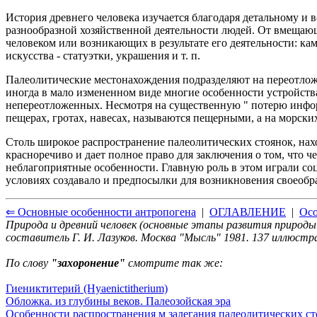
История древнего человека изучается благодаря детальному и 
разнообразной хозяйственной деятельности людей. От вмещающ
человеком или возникающих в результате его деятельности: ка
искусства - статуэтки, украшения и т. п.
Палеолитические местонахождения подразделяют на переотлож
иногда в мало измененном виде многие особенности устройства
непереотложенных. Несмотря на существенную " потерю инфор
пещерах, гротах, навесах, называются пещерными, а на морски
Столь широкое распространение палеолитических стоянок, нахо
красноречиво и дает полное право для заключения о том, что 
неблагоприятные особенности. Главную роль в этом играли со
условиях создавало и предпосылки для возникновения своеобр
⇐ Основные особенности антропогена
|
ОГЛАВЛЕНИЕ
|
Осо
Природа и древний человек (основные этапы развития природы
составитель Г. И. Лазуков. Москва "Мысль" 1981. 137 иллюст
По слову
"захоронение"
смотрите так же:
Гиениктитерий (Hyaenictitherium)
Обложка. из глубины веков. Палеозойская эра
Особенности распространения м залегания палеолитических с