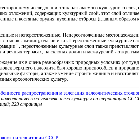
всестороннему исследованию так называемого культурного слоя, о
их отложений, содержащих культурный слой, этот слой отличае
менные и костяные орудия, кухонные отбросы (главным образом 
енные и непереотложенные. Непереотложенные местонахождения
 стоянок - жилищ, очагов и т.п. Переотложенные культурные сло
мации" , переотложенные культурные слои также представляют
х и речных террасах, на склонах долин и междуречий - открыты
ждение их в очень разнообразных природных условиях (от тундр
человек верхнего палеолита был хорошо приспособлен к природно
циальные факторы, а также умение строить жилиша и изготовля
азных археологических культур.
бенности распространения м залегания палеолитических стоян
 палеолитического человека и его культуры на территории СССР
раций; 223 страницы
тоянок на территории СССР