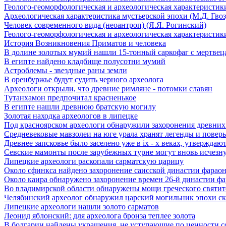
Геолого-геоморфологическая и археологическая характеристики
Археологическая характеристика мустьерской эпохи (М.Д. Гвоз
Человек современного вида (неоантроп) (Я.Я. Рогинский)
Геолого-геоморфологическая и археологическая характеристики
История Возникновения Приматов и человека
В долине золотых мумий нашли 15-тонный саркофаг с мертвец
В египте найдено кладбище полусотни мумий
Астроблемы - звездные раны земли
В оренбуржье будут судить черного археолога
Археологи открыли, что древние римляне - потомки славян
Тутанхамон предпочитал красненькое
В египте нашли древнюю братскую могилу
Золотая находка археологов в липецке
Под красноярском археологи обнаружили захоронения древних
Средневековые мавзолеи на юге урала хранят легенды и поверь
Древнее запсковье было заселено уже в ix - x веках, утверждаю
Севские мамонты после зарубежных турне могут вновь исчезну
Липецкие археологи раскопали сарматскую царицу
Около сфинкса найдено захоронение саисской династии фарао
Около каира обнаружено захоронение времен 26-й династии ф
Во владимирской области обнаружены мощи греческого святите
Челябинский археолог обнаружил царский могильник эпохи с
Липецкие археологи нашли золото сарматов
Леонид яблонский: для археолога бронза теплее золота
В болгарии найдены украшения, не уступающие по ценности 