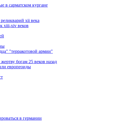
ые в сарматском кургане
реликварий xii века
xiii-xiv веков
ей
ины
ца" "терракотовой армии"
жертву богам 25 веков назад
ыли европеоиды
ст
ироваться в германии