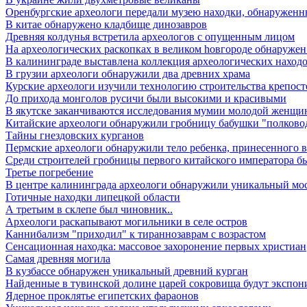
Оренбургские археологи передали музею находки, обнаруженн
В китае обнаружено кладбище динозавров
Древняя колдунья встретила археологов с опущенным лицом
Hа археологических раскопках в великом hовгороде обнаружен 
В калининграде выставлена коллекция археологических находок 
В грузии археологи обнаружили два древних храма
Курские археологи изучили технологию строительства крепост
До прихода монголов русичи были высокими и красивыми
В якутске заканчиваются исследования мумии молодой женщ
Китайские археологи обнаружили гробницу бабушки "полковод
Тайны гнездовских курганов
Пермские археологи обнаружили тело ребенка, принесенного в 
Среди строителей гробницы первого китайского императора б
Третье погребение
В центре калининграда археологи обнаружили уникальный мо
Готичные находки липецкой области
А третьим в склепе был чиновник..
Археологи раскапывают могильники в селе остров
Каннибализм "приходил" к тираннозаврам с возрастом
Сенсационная находка: массовое захоронение первых христиан
Самая древняя могила
В кузбассе обнаружен уникальный древний курган
Найденные в тувинской долине царей сокровища будут экспон
Ядерное проклятье египетских фараонов