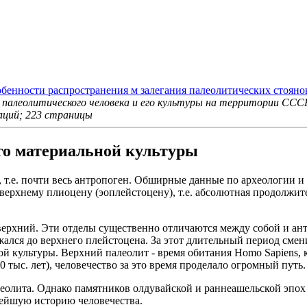
бенности распространения м залегания палеолитических стоян
 палеолитического человека и его культуры на территории СССР
раций; 223 страницы
го материальной культуры
, т.е. почти весь антропоген. Обширные данные по археологии 
верхнему плиоцену (эоплейстоцену), т.е. абсолютная продолжител
ерхний. Эти отделы существенно отличаются между собой и антр
жался до верхнего плейстоцена. За этот длительный период смен
ой культуры. Верхний палеолит - время обитания Homo Sapiens, 
тыс. лет), человечество за это время проделало огромный путь.
лита. Однако памятников олдувайской и раннеашельской эпох 
ейшую историю человечества.