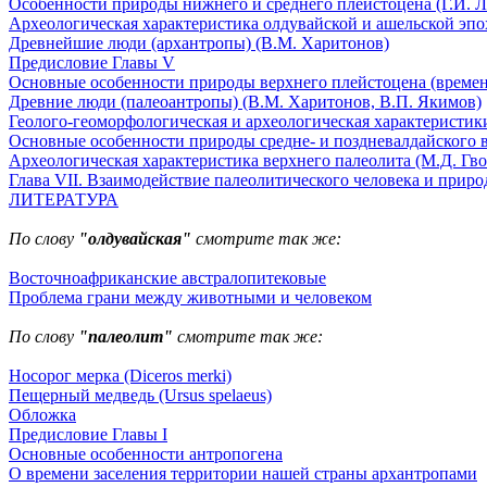
Особенности природы нижнего и среднего плейстоцена (Г.И. Л
Археологическая характеристика олдувайской и ашельской эпох
Древнейшие люди (архантропы) (В.М. Харитонов)
Предисловие Главы V
Основные особенности природы верхнего плейстоцена (времени
Древние люди (палеоантропы) (В.М. Харитонов, В.П. Якимов)
Геолого-геоморфологическая и археологическая характеристики
Основные особенности природы средне- и поздневалдайского в
Археологическая характеристика верхнего палеолита (М.Д. Гво
Глава VII. Взаимодействие палеолитического человека и природ
ЛИТЕРАТУРА
По слову
"олдувайская"
смотрите так же:
Восточноафриканские австралопитековые
Проблема грани между животными и человеком
По слову
"палеолит"
смотрите так же:
Носорог мерка (Diceros merki)
Пещерный медведь (Ursus spelaeus)
Обложка
Предисловие Главы I
Основные особенности антропогена
О времени заселения территории нашей страны архантропами