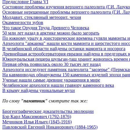
Предисловие Главы VI
Состояние проблемы изучения верхнего палеолита (Г.И. Лазуко
Основные нерешенные проблемы верхнего палеолита (Г.И. Лаз
Молдавит. стеклянный метеорит. чехия
Окаменелости зубов
Что такое Орудия Труда Древнего Человека
50 млн лет назад в арктике можно было загорать
По южному уралу в доисторические времена гуляли мамонты и
Археологи "аркаима" нашли кости мамонта и шерстистого нос
В челябинской области найдены останки мамонта и носорога
Древнейшая астрообсерватория евразии найдена в предгорьях 
Южноуральская пещера шульган-таш хранит живопись времен 
Первая обувь появилась около 30 тысяч лет назад
Археологи исследуют памятник палеолита "заозерье" (Пермская
На кавминводах обнаружены 150 каменных изделий эпохи ран
Ученые нашли самые древние украшения в мире
Челябинские археологи нашли гравюру каменного века
В крыму найдены уникальные мухи
По слову
"памятник"
смотрите так же:
Биогеографические доказательства эволюции
Бэр Карл Максимович (1792-1876)
Мечников Илья Ильич (1845-1916)
Павловский Евгений Никанорович (1884-1965)