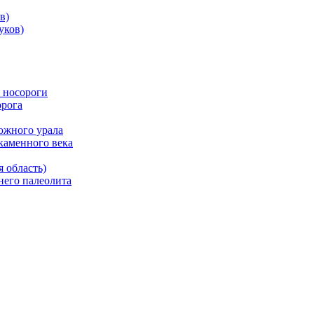
в)
уков)
 носороги
орога
южного урала
каменного века
 область)
него палеолита