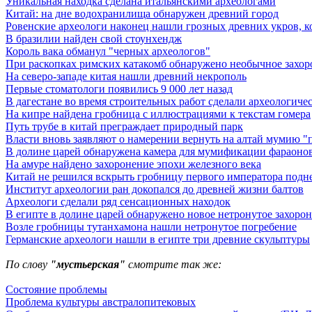
Уникальная находка сделана итальянскими археологами
Китай: на дне водохранилища обнаружен древний город
Ровенские археологи наконец нашли грозных древних укров, к
В бразилии найден свой стоунхендж
Король вака обманул "черных археологов"
При раскопках римских катакомб обнаружено необычное захор
На северо-западе китая нашли древний некрополь
Первые стоматологи появились 9 000 лет назад
В дагестане во время строительных работ сделали археологиче
На кипре найдена гробница с иллюстрациями к текстам гомера
Путь трубе в китай преграждает природный парк
Власти вновь заявляют о намерении вернуть на алтай мумию "
В долине царей обнаружена камера для мумификации фараоно
На амуре найдено захоронение эпохи железного века
Китай не решился вскрыть гробницу первого императора подн
Институт археологии ран докопался до древней жизни балтов
Археологи сделали ряд сенсационных находок
В египте в долине царей обнаружено новое нетронутое захоро
Возле гробницы тутанхамона нашли нетронутое погребение
Германские археологи нашли в египте три древние скульптуры
По слову
"мустьерская"
смотрите так же:
Состояние проблемы
Проблема культуры австралопитековых