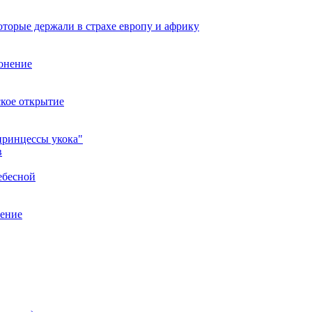
оторые держали в страхе европу и африку
онение
ское открытие
принцессы укока"
в
ебесной
нение