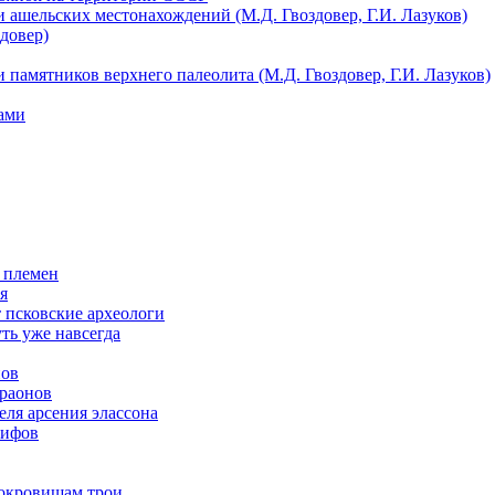
 ашельских местонахождений (М.Д. Гвоздовер, Г.И. Лазуков)
довер)
 памятников верхнего палеолита (М.Д. Гвоздовер, Г.И. Лазуков)
ами
 племен
я
т псковские археологи
ть уже навсегда
нов
араонов
ля арсения элассона
кифов
сокровищам трои