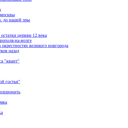
и
 москвы
в. до нашей эры
остатки церкви 12 века
рополя-на-волге
 окрестностях великого новгорода
ков назад
а "квант"
ой гостьи"
похоронить
амка
в
ка