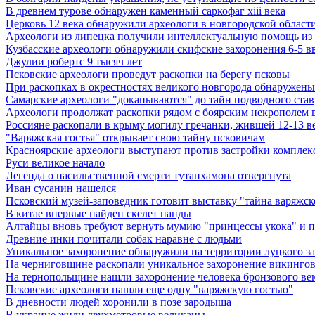
В древнем турове обнаружен каменный саркофаг xiii века
Церковь 12 века обнаружили археологи в новгородской област
Археологи из липецка получили интеллектуальную помощь из
Кузбасские археологи обнаружили скифские захоронения 6-5 в
Джулии робертс 9 тысяч лет
Псковские археологи проведут раскопки на берегу псковы
При раскопках в окрестностях великого новгорода обнаружены 
Самарские археологи "докапываются" до тайн подводного став
Археологи продолжат раскопки рядом с боярским некрополем в
Россияне раскопали в крыму могилу гречанки, жившей 12-13 ве
"Варяжская гостья" открывает свою тайну псковичам
Красноярские археологи выступают против застройки комплекс
Руси великое начало
Легенда о насильственной смерти тутанхамона отвергнута
Иван сусанин нашелся
Псковский музей-заповедник готовит выставку "тайна варяжск
В китае впервые найден скелет панды
Алтайцы вновь требуют вернуть мумию "принцессы укока" и 
Древние инки почитали собак наравне с людьми
Уникальное захоронение обнаружили на территории луцкого з
На черниговщине раскопали уникальное захоронение викинго
На тернопольщине нашли захоронение человека бронзового ве
Псковские археологи нашли еще одну "варяжскую гостью"
В дневности людей хоронили в позе зародыша
В украине жили двухметровые великаны