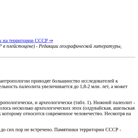
ок на территории СССР ⇒
 в плейстоцене) - Редакции географической литературы,
и антропологии приводят большинство исследователей к
ьность палеолита увеличивается до 1,8-2 млн. лет, а может
опологически, и археологически (табл. 1). Нижний палеолит -
илось несколько археологических эпох (олдувайская, ашельская
к которому относится современное человечество. Несмотря на
до сих пор не встречено. Памятники территории СССР -