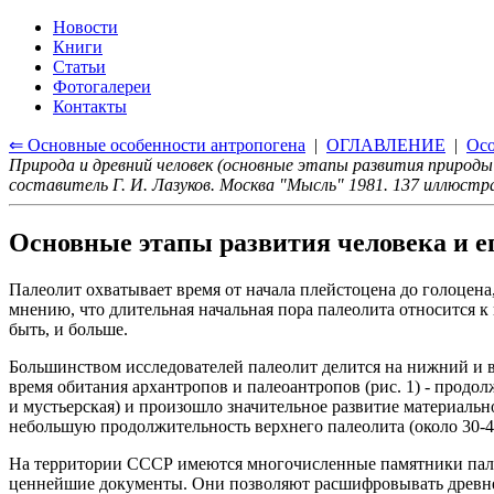
Новости
Книги
Статьи
Фотогалереи
Контакты
⇐ Основные особенности антропогена
|
ОГЛАВЛЕНИЕ
|
Осо
Природа и древний человек (основные этапы развития природы
составитель Г. И. Лазуков. Москва "Мысль" 1981. 137 иллюст
Основные этапы развития человека и е
Палеолит охватывает время от начала плейстоцена до голоцена
мнению, что длительная начальная пора палеолита относится к 
быть, и больше.
Большинством исследователей палеолит делится на нижний и в
время обитания архантропов и палеоантропов (рис. 1) - продол
и мустьерская) и произошло значительное развитие материальн
небольшую продолжительность верхнего палеолита (около 30-40 
На территории СССР имеются многочисленные памятники палео
ценнейшие документы. Они позволяют расшифровывать древн