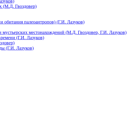
азуков)
 (М.Д. Гвоздовер)
 обитания палеоантропов) (Г.И. Лазуков)
 мустьерских местонахождений (М.Д. Гвоздовер, Г.И. Лазуков)
ремени (Г.И. Лазуков)
здовер)
ы (Г.И. Лазуков)