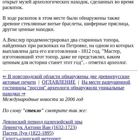
открыт музей археологических находок, сделанных во время
раскопок.
В ходе раскопок в этом месте были обнаружены также
древние стеклянные витые браслеты, шиферные пряслица,
другие ценные находки.
А.Векслер продемонстрировал два старинных топора,
найденных при раскопках на Петровке, на одном из которых
выплавлена дата его изготовления - 1812 год. "Мастер,
изготовивший этот топор, даже не представлял, каким
ценным для истории станет этот год", - отметил археолог.
⇐ В новгородской области обнаружены две древнерусские
актовые печати
|
ОГЛАВЛЕНИЕ
|
На месте разрушенной
гостиницы "россия" археологи обнаружили уникальные
находки ⇒
Международные новости за 2006 год
По слову
"стекло"
смотрите так же:
Девонский период палеозойской эры
Левенгук Антони Ван (1632-1723)
Пастер Луи (1822-1895)
Сихотэ-алинский метеорит