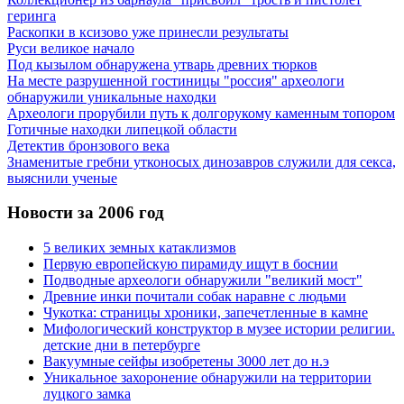
геринга
Раскопки в ксизово уже принесли результаты
Руси великое начало
Под кызылом обнаружена утварь древних тюрков
На месте разрушенной гостиницы "россия" археологи
обнаружили уникальные находки
Археологи прорубили путь к долгорукому каменным топором
Готичные находки липецкой области
Детектив бронзового века
Знаменитые гребни утконосых динозавров служили для секса,
выяснили ученые
Новости за 2006 год
5 великих земных катаклизмов
Первую европейскую пирамиду ищут в боснии
Подводные археологи обнаружили "великий мост"
Древние инки почитали собак наравне с людьми
Чукотка: страницы хроники, запечетленные в камне
Мифологический конструктор в музее истории религии.
детские дни в петербурге
Вакуумные сейфы изобретены 3000 лет до н.э
Уникальное захоронение обнаружили на территории
луцкого замка