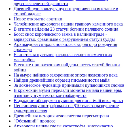
двухтысячелетней давности
Древнейшую кольчугу руси представят на выставке в
старой ладоге
Новое открытие арктики
Челябинские археологи нашли гравюру каменного века
В египте найдены 23 статуи богини палящего солнца
Боос: снос королевского замка в калининграде -
варварство, сравнимое с разрушением статуи будды
Архимедова спираль появилась задолго до рождения
архимеда
Египетская пустыня раскрыла секрет космических
масштабов
В египте при раскопках найдены шесть статуй богини
войны
На амуре найдено захоронение эпохи железного века
Найден древнейший образец письменности майя
За лохнесское чудовище принимали купающихся слонов
В крымский музей передали монеты начала нашей эры,
изъятые у нумизмата-контрабандиста
В аджарии обнаружен кувшин для вина iv-iii века до н.э
Пенсионерку оштрафовали на $10 тыс. за разрушение
культурного слоя
Древнейшая история человечества пересмотрена
"Обезьяний" процесс
Археологи нашли следы катастрофы, многократно