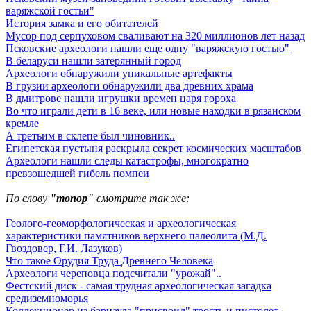
варяжской гостьи"
История замка и его обитателей
Мусор под cерпуховом сваливают на 320 миллионов лет назад
Псковские археологи нашли еще одну "варяжскую гостью"
В беларуси нашли затерянный город
Археологи обнаружили уникальные артефакты
В грузии археологи обнаружили два древних храма
В дмитрове нашли игрушки времен царя гороха
Во что играли дети в 16 веке, или новые находки в рязанском
кремле
А третьим в склепе был чиновник..
Египетская пустыня раскрыла секрет космических масштабов
Археологи нашли следы катастрофы, многократно
превзошедшей гибель помпеи
По слову
"топор"
смотрите так же:
Геолого-геоморфологическая и археологическая
характеристики памятников верхнего палеолита (М.Д.
Гвоздовер, Г.И. Лазуков)
Что такое Орудия Труда Древнего Человека
Археологи череповца подсчитали "урожай"..
Фестский диск - самая трудная археологическая загадка
средиземноморья
Коллекционер из барнаула "присвоил" трость и пистолет