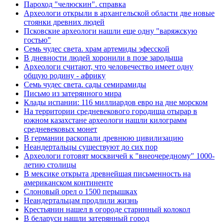
Пароход "челюскин". справка
Археологи открыли в архангельской области две новые
стоянки древних людей
Псковские археологи нашли еще одну "варяжскую
гостью"
Семь чудес света. храм артемиды эфесской
В дневности людей хоронили в позе зародыша
Археологи считают, что человечество имеет одну
общую родину - африку
Семь чудес света. сады семирамиды
Письмо из затерянного мира
Клады испании: 116 миллиардов евро на дне морском
На территории средневекового городища отырар в
южном казахстане археологи нашли килограмм
средневековых монет
В германии раскопали древнюю цивилизацию
Неандертальцы существуют до сих пор
Археологи готовят москвичей к "внеочередному" 1000-
летию столицы
В мексике открыта древнейшая письменность на
американском континенте
Слоновый орел о 1500 перышках
Неандертальцам продлили жизнь
Крестьянин нашел в огороде старинный колокол
В беларуси нашли затерянный город