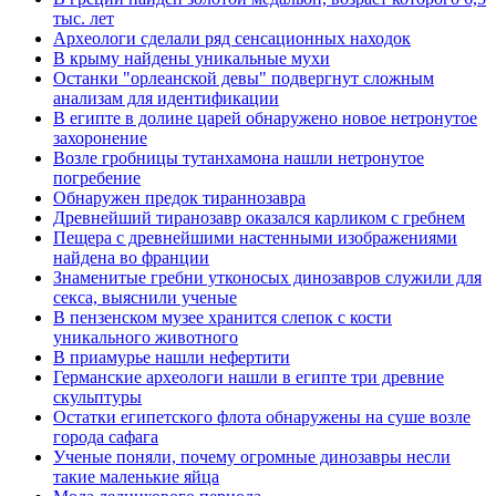
тыс. лет
Археологи сделали ряд сенсационных находок
В крыму найдены уникальные мухи
Останки "орлеанской девы" подвергнут сложным
анализам для идентификации
В египте в долине царей обнаружено новое нетронутое
захоронение
Возле гробницы тутанхамона нашли нетронутое
погребение
Обнаружен предок тираннозавра
Древнейший тиранозавр оказался карликом с гребнем
Пещера с древнейшими настенными изображениями
найдена во франции
Знаменитые гребни утконосых динозавров служили для
секса, выяснили ученые
В пензенском музее хранится слепок с кости
уникального животного
В приамурье нашли нефертити
Германские археологи нашли в египте три древние
скульптуры
Остатки египетского флота обнаружены на суше возле
города сафага
Ученые поняли, почему огромные динозавры несли
такие маленькие яйца