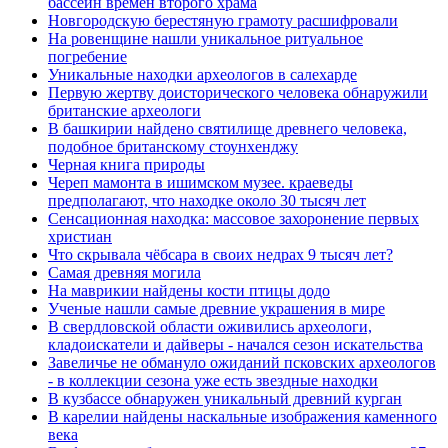
бассейн времен второго храма
Новгородскую берестяную грамоту расшифровали
На ровенщине нашли уникальное ритуальное
погребение
Уникальные находки археологов в салехарде
Первую жертву доисторического человека обнаружили
британские археологи
В башкирии найдено святилище древнего человека,
подобное британскому стоунхенджу
Черная книга природы
Череп мамонта в ишимском музее. краеведы
предполагают, что находке около 30 тысяч лет
Сенсационная находка: массовое захоронение первых
христиан
Что скрывала чёбсара в своих недрах 9 тысяч лет?
Самая древняя могила
На маврикии найдены кости птицы додо
Ученые нашли самые древние украшения в мире
В свердловской области оживились археологи,
кладоискатели и дайверы - начался сезон искательства
Завеличье не обмануло ожиданий псковских археологов
- в коллекции сезона уже есть звездные находки
В кузбассе обнаружен уникальный древний курган
В карелии найдены наскальные изображения каменного
века