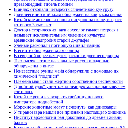
превзошедшей гибель помпеи
В андах откопали четырехтысячелетнюю кукурузу
Древнеегипетский храм обнаружен на каирском рынке
Китайские археологи нашли рисунок на скале, возраст
которого 3 тыс. лет
Доктор исторических наук археолог гамлет петросян
называет исключительным явлением культуры
армянские надгробия старой джульфы
Ученые раскопали погибшую цивилизацию
В египте обнаружен храм солнца
В северной корее начнутся раскопки древнего дворца
Трехтысячелетние наскальные рисунки ладонью
обнаружены в китае
Неизвестные руины майя обнаружили с помощью их
химической "подписи"
Племена майя стали жертвой собственной беспечности
"Двойной удар" уничтожил неандертальцов раньше, чем
считалось
Китай не решился вскрыть гробницу первого
императора поднебесной
Морские животные могут исчезнуть, как динозавры
У тиранозавра нашли все признаки настоящего хищника
Институт археологии ран докопался до древней жизни
балтов
В греции найден золотой медальон, возраст которого 6,5