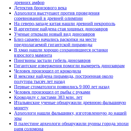
древних амфор
Детектив бронзового века
Археологи выступают против проведения
соревнований в древней олимпии
На северо-западе китая нашли древний некрополь
В аргентине найдена стая хищных динозавров
Ученые открыли новый вид динозавров
Близ сараево начались раскопки на месте
предполагаемой гигантской пирамиды
В хмао нашли хорошо сохранившиеся останки
взрослого мамонта
Пингвины застали гибель динозавров
Гигантские извержения помогли вымереть динозаврам
Человек произошел от крокодила
В мексике найдена пирамида, построенная около
полутора тысяч лет назад
Первые стоматологи появились 9 000 лет назад
Человек произошел от рыбы с руками
Крокодилу с ластами 383 млн. лет
Итальянские ученые обнаружили древнюю фальшивую
монету
Археологи нашли фальшивку, изготовленную до нашей
эры
В палестине археологи обнаружили руины города эпохи
царя соломона