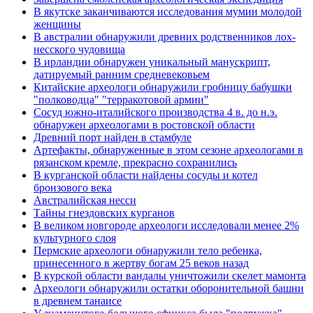
В якутске заканчиваются исследования мумии молодой
женщины
В австралии обнаружили древних родственников лох-
несского чудовища
В ирландии обнаружен уникальный манускрипт,
датируемый ранним средневековьем
Китайские археологи обнаружили гробницу бабушки
"полководца" "терракотовой армии"
Сосуд южно-италийского производства 4 в. до н.э.
обнаружен археологами в ростовской области
Древний порт найден в стамбуле
Артефакты, обнаруженные в этом сезоне археологами в
рязанском кремле, прекрасно сохранились
В курганской области найдены сосуды и котел
бронзового века
Австралийская несси
Тайны гнездовских курганов
В великом новгороде археологи исследовали менее 2%
культурного слоя
Пермские археологи обнаружили тело ребенка,
принесенного в жертву богам 25 веков назад
В курской области вандалы уничтожили скелет мамонта
Археологи обнаружили остатки оборонительной башни
в древнем танаисе