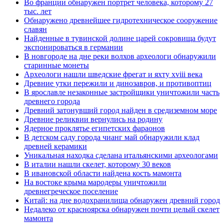
Во франции обнаружен портрет человека, которому 27
тыс. лет
Обнаружено древнейшее гидротехническое сооружение
славян
Найденные в тувинской долине царей сокровища будут
экспонироваться в германии
В новгороде на дне реки волхов археологи обнаружили
старинные монеты
Археологи нашли шведские фрегат и яхту xviii века
Древние утки пережили и динозавров, и противоптиц
В ярославле незаконные застройщики уничтожили часть
древнего города
Древний затонувший город найден в средиземном море
Древние реликвии вернулись на родину
Ядерное проклятье египетских фараонов
В детском саду города чианг май обнаружили клад
древней керамики
Уникальная находка сделана итальянскими археологами
В италии нашли скелет, которому 30 веков
В ивановской области найдена кость мамонта
На востоке крыма мародеры уничтожили
древнегреческое поселение
Китай: на дне водохранилища обнаружен древний город
Недалеко от красноярска обнаружен почти целый скелет
мамонта