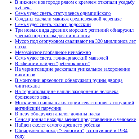
В нижнем новгороде рядом с кремлем откопали усадьбу
xvi века
Семь чудес света. статуя зевса одимпийского
Солдаты сделали макияж средневековой черепахе
Семь чудес света. колосс родосский
Три новых вида древних морских рептилий обнаружил
ученый под столом для пинг-понга
Мусор под cерпуховом сваливают на 320 миллионов лет
назад
Мезозойское глобальное неизбежно
Семь чудес света. галикарнасский мавзолей
В эфиопии найден "ребенок люси"
На черниговщине раскопали уникальное захоронение
викингов
В монголии археологи обнаружили руины дворца
чингисхана
На тернопольщине нашли захоронение человека
бронзового века
Москвичка нашла в акватории севастополя затонувший
английский парусник
В перу обнаружен аналог долины наска
Сенсационная находка меняет представление о человеке
Найден скелет самого древнего ребенка
Обнаружен пароход "челюскин", затонувший в 1934
году