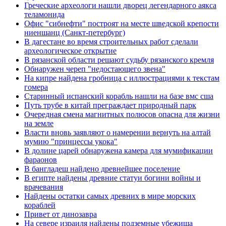
Греческие археологи нашли дворец легендарного аякса
теламонида
Офис "сибнефти" построят на месте шведской крепости
ниеншанц (Санкт-петербург)
В дагестане во время строительных работ сделали
археологическое открытие
В рязанской области решают судьбу рязанского кремля
Обнаружен череп "недостающего звена"
На кипре найдена гробница с иллюстрациями к текстам
гомера
Старинный испанский корабль нашли на базе вмс сша
Путь трубе в китай преграждает природный парк
Очередная смена магнитных полюсов опасна для жизни
на земле
Власти вновь заявляют о намерении вернуть на алтай
мумию "принцессы укока"
В долине царей обнаружена камера для мумификации
фараонов
В бангладеш найдено древнейшее поселение
В египте найдены древние статуи богини войны и
врачевания
Найдены остатки самых древних в мире морских
кораблей
Привет от динозавра
На севере израиля найдены подземные убежища