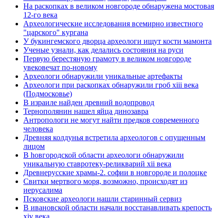
На раскопках в великом новгороде обнаружена мостовая
12-го века
Археологические исследования всемирно известного
"царского" кургана
У букингемского дворца археологи ищут кости мамонта
Ученые узнали, как делались состояния на руси
Первую берестяную грамоту в великом новгороде
увековечат по-новому
Археологи обнаружили уникальные артефакты
Археологи при раскопках обнаружили гроб xiii века
(Подмосковье)
В израиле найден древний водопровод
Тернополянин нашел яйца динозавра
Антропологи не могут найти предков современного
человека
Древняя колдунья встретила археологов с опущенным
лицом
В hовгородской области археологи обнаружили
уникальную ставротеку-реликварий xii века
Древнерусские храмы-2. софии в новгороде и полоцке
Свитки мертвого моря, возможно, происходят из
иерусалима
Псковские археологи нашли старинный сервиз
В ивановской области начали восстанавливать крепость
xiv века