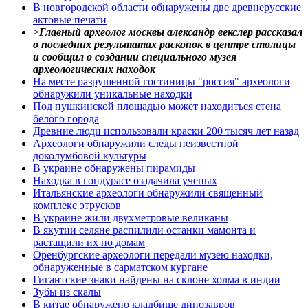
В новгородской области обнаружены две древнерусские
актовые печати
>
Главный археолог москвы александр векслер рассказал
о последних результатах раскопок в центре столицы
и сообщил о создании специального музея
археологических находок
На месте разрушенной гостиницы "россия" археологи
обнаружили уникальные находки
Под пушкинской площадью может находиться стена
белого города
Древние люди использовали краски 200 тысяч лет назад
Археологи обнаружили следы неизвестной
доколумбовой культуры
В украине обнаружены пирамиды
Находка в гондурасе озадачила ученых
Итальянские археологи обнаружили священный
комплекс этрусков
В украине жили двухметровые великаны
В якутии селяне распилили останки мамонта и
растащили их по домам
Оренбургские археологи передали музею находки,
обнаруженные в сарматском кургане
Гигантские знаки найдены на склоне холма в индии
Зубы из скалы
В китае обнаружено кладбище динозавров