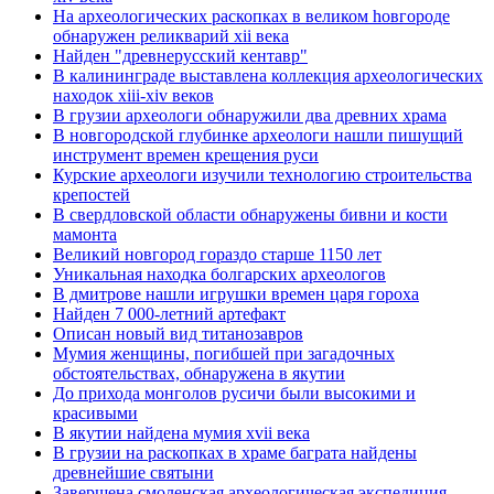
Hа археологических раскопках в великом hовгороде
обнаружен реликварий xii века
Найден "древнерусский кентавр"
В калининграде выставлена коллекция археологических
находок xiii-xiv веков
В грузии археологи обнаружили два древних храма
В новгородской глубинке археологи нашли пишущий
инструмент времен крещения руси
Курские археологи изучили технологию строительства
крепостей
В свердловской области обнаружены бивни и кости
мамонта
Великий новгород гораздо старше 1150 лет
Уникальная находка болгарских археологов
В дмитрове нашли игрушки времен царя гороха
Найден 7 000-летний артефакт
Описан новый вид титанозавров
Мумия женщины, погибшей при загадочных
обстоятельствах, обнаружена в якутии
До прихода монголов русичи были высокими и
красивыми
В якутии найдена мумия xvii века
В грузии на раскопках в храме баграта найдены
древнейшие святыни
Завершена смоленская археологическая экспедиция