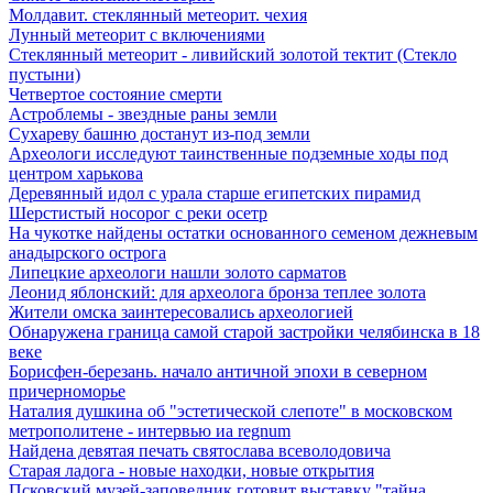
Молдавит. стеклянный метеорит. чехия
Лунный метеорит с включениями
Стеклянный метеорит - ливийский золотой тектит (Стекло
пустыни)
Четвертое состояние смерти
Астроблемы - звездные раны земли
Сухареву башню достанут из-под земли
Археологи исследуют таинственные подземные ходы под
центром харькова
Деревянный идол с урала старше египетских пирамид
Шерстистый носорог с реки осетр
На чукотке найдены остатки основанного семеном дежневым
анадырского острога
Липецкие археологи нашли золото сарматов
Леонид яблонский: для археолога бронза теплее золота
Жители омска заинтересовались археологией
Обнаружена граница самой старой застройки челябинска в 18
веке
Борисфен-березань. начало античной эпохи в северном
причерноморье
Наталия душкина об "эстетической слепоте" в московском
метрополитене - интервью иа regnum
Найдена девятая печать святослава всеволодовича
Старая ладога - новые находки, новые открытия
Псковский музей-заповедник готовит выставку "тайна