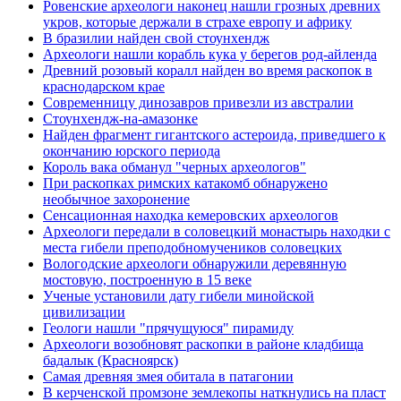
Ровенские археологи наконец нашли грозных древних
укров, которые держали в страхе европу и африку
В бразилии найден свой стоунхендж
Археологи нашли корабль кука у берегов род-айленда
Древний розовый коралл найден во время раскопок в
краснодарском крае
Современницу динозавров привезли из австралии
Стоунхендж-на-амазонке
Найден фрагмент гигантского астероида, приведшего к
окончанию юрского периода
Король вака обманул "черных археологов"
При раскопках римских катакомб обнаружено
необычное захоронение
Сенсационная находка кемеровских археологов
Археологи передали в соловецкий монастырь находки с
места гибели преподобномучеников соловецких
Вологодские археологи обнаружили деревянную
мостовую, построенную в 15 веке
Ученые установили дату гибели минойской
цивилизации
Геологи нашли "прячущуюся" пирамиду
Археологи возобновят раскопки в районе кладбища
бадалык (Красноярск)
Самая древняя змея обитала в патагонии
В керченской промзоне землекопы наткнулись на пласт