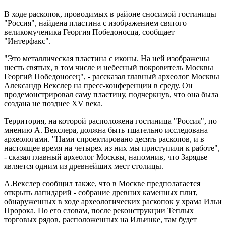
В ходе раскопок, проводимых в районе сносимой гостиницы
"Россия", найдена пластина с изображением святого
великомученика Георгия Победоносца, сообщает
"Интерфакс".
"Это металлическая пластина с иконы. На ней изображены
шесть святых, в том числе и небесный покровитель Москвы
Георгий Победоносец", - рассказал главный археолог Москвы
Александр Векслер на пресс-конференции в среду. Он
продемонстрировал саму пластину, подчеркнув, что она была
создана не позднее XV века.
Территория, на которой расположена гостиница "Россия", по
мнению А. Векслера, должна быть тщательно исследована
археологами. "Нами спроектировано десять раскопов, и в
настоящее время на четырех из них мы приступили к работе",
- сказал главный археолог Москвы, напомнив, что Зарядье
является одним из древнейших мест столицы.
А.Векслер сообщил также, что в Москве предполагается
открыть лапидарий - собрание древних каменных плит,
обнаруженных в ходе археологических раскопок у храма Ильи
Пророка. По его словам, после реконструкции Теплых
торговых рядов, расположенных на Ильинке, там будет