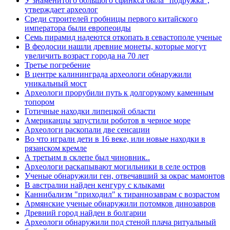
У знаменитого большого сфинкса была "подружка",
утверждает археолог
Среди строителей гробницы первого китайского
императора были европеоиды
Семь пирамид надеются откопать в севастополе ученые
В феодосии нашли древние монеты, которые могут
увеличить возраст города на 70 лет
Третье погребение
В центре калининграда археологи обнаружили
уникальный мост
Археологи прорубили путь к долгорукому каменным
топором
Готичные находки липецкой области
Американцы запустили роботов в черное море
Археологи раскопали две сенсации
Во что играли дети в 16 веке, или новые находки в
рязанском кремле
А третьим в склепе был чиновник..
Археологи раскапывают могильники в селе остров
Ученые обнаружили ген, отвечавший за окрас мамонтов
В австралии найден кенгуру с клыками
Каннибализм "приходил" к тираннозаврам с возрастом
Армянские ученые обнаружили потомков динозавров
Древний город найден в болгарии
Археологи обнаружили под стеной плача ритуальный