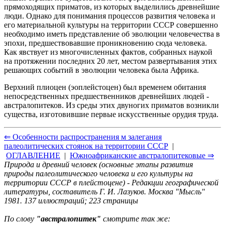
прямоходящих приматов, из которых выделились древнейшие
люди. Однако для понимания процессов развития человека и
его материальной культуры на территории СССР совершенно
необходимо иметь представление об эволюции человечества в
эпохи, предшествовавшие проникновению сюда человека.
Как явствует из многочисленных фактов, собранных наукой
на протяжении последних 20 лет, местом развертывания этих
решающих событий в эволюции человека была Африка.
Верхний плиоцен (эоплейстоцен) был временем обитания
непосредственных предшественников древнейших людей -
австралопитеков. Из среды этих двуногих приматов возникли
существа, изготовившие первые искусственные орудия труда.
⇐ Особенности распространения м залегания
палеолитических стоянок на территории СССР
|
ОГЛАВЛЕНИЕ
|
Южноафриканские австралопитековые ⇒
Природа и древний человек (основные этапы развития
природы палеолитического человека и его культуры на
территории СССР в плейстоцене) - Редакции географической
литературы, составитель Г. И. Лазуков. Москва "Мысль"
1981. 137 иллюстраций; 223 страницы
По слову
"австралопитек"
смотрите так же: