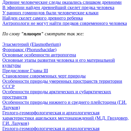
Древние человеческие следы оказались слишком древними
В эфиопии найден древнейший скелет предка человека
У ранних гоминидов были человеческие клыки
Найден скелет самого древнего ребенка
Антропологи не могут найти предков современного человека
По слову
"плиоцен"
смотрите так же:
Эласмотерий (Elasmotherium)
Фороракос (Phorusrhacidae)
Основные особенности антропогена
Основные этапы развития человека и его материальной
культуры
Предисловие Главы III
Становление современных черт природы
Особенности природы умеренных пространств территории
СССР
Особенности природы арктических и субарктических
пространств
Особенности природы нижнего и среднего плейстоцена (Г.И.
Лазуков)
Геолого-геоморфологическая и археологическая
характеристики ашельских местонахождений (М.Д. Гвоздовер,
Г.И. Лазуков)
Геолого-геоморфологическая и археологическая