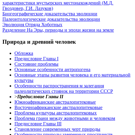
характеристики мустьерских местонахождений (М.Д.
Гвоздовер, Г.И. Лазуков)
Биогеографические доказательства эволюции
Палеонтологические доказательства эволюции
Эволюция Отряда Хоботных
Разделение На Эры, периоды и эпохи жизни на земле
Природа и древний человек
Обложка
Предисловие Главы I
Состояние проблемы
Основные особенности антропогена
Основные этапы развития человека и его материальной
культуры
Особенности распространения м залегания
палеолитических стоянок на территории СССР
>
Предисловие Главы II
Южноафриканские австралопитековые
Восточноафриканские австралопитековые
Проблема культуры австралопитековых
Проблема грани между животными и человеком
Предисловие Главы III
Становление современных черт природы
Особенности природы умеренных пространств