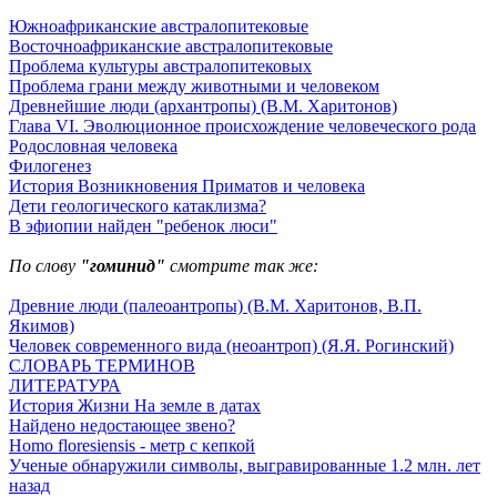
Южноафриканские австралопитековые
Восточноафриканские австралопитековые
Проблема культуры австралопитековых
Проблема грани между животными и человеком
Древнейшие люди (архантропы) (В.М. Харитонов)
Глава VI. Эволюционное происхождение человеческого рода
Родословная человека
Филогенез
История Возникновения Приматов и человека
Дети геологического катаклизма?
В эфиопии найден "ребенок люси"
По слову
"гоминид"
смотрите так же:
Древние люди (палеоантропы) (В.М. Харитонов, В.П.
Якимов)
Человек современного вида (неоантроп) (Я.Я. Рогинский)
СЛОВАРЬ ТЕРМИНОВ
ЛИТЕРАТУРА
История Жизни На земле в датах
Найдено недостающее звено?
Homo floresiensis - метр с кепкой
Ученые обнаружили символы, выгравированные 1.2 млн. лет
назад