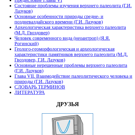
Предисловие Главы VI
Состояние проблемы изучения верхнего палеолита (Г.И.
Лазуков)
Основные особенности природы средне- и
поздневалдайского времени (Г.И. Лазуков)
Археологическая характеристика верхнего палеолита
(М.Д. Гвоздовер)
Человек современного вида (неоантроп) (Я.Я.
Рогинский)
Геолого-геоморфологическая и археологическая
характеристики памятников верхнего палеолита (М.Д.
Гвоздовер, Г.И. Лазуков)
Основные нерешенные проблемы верхнего палеолита
(Г.И. Лазуков)
Глава VII. Взаимодействие палеолитического человека и
природы (Г.И. Лазуков)
СЛОВАРЬ ТЕРМИНОВ
ЛИТЕРАТУРА
ДРУЗЬЯ