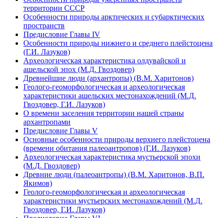
территории СССР
Особенности природы арктических и субарктических
пространств
Предисловие Главы IV
Особенности природы нижнего и среднего плейстоцена
(Г.И. Лазуков)
Археологическая характеристика олдувайской и
ашельской эпох (М.Д. Гвоздовер)
Древнейшие люди (архантропы) (В.М. Харитонов)
Геолого-геоморфологическая и археологическая
характеристики ашельских местонахождений (М.Д.
Гвоздовер, Г.И. Лазуков)
О времени заселения территории нашей страны
архантропами
Предисловие Главы V
Основные особенности природы верхнего плейстоцена
(времени обитания палеоантропов) (Г.И. Лазуков)
Археологическая характеристика мустьерской эпохи
(М.Д. Гвоздовер)
Древние люди (палеоантропы) (В.М. Харитонов, В.П.
Якимов)
Геолого-геоморфологическая и археологическая
характеристики мустьерских местонахождений (М.Д.
Гвоздовер, Г.И. Лазуков)