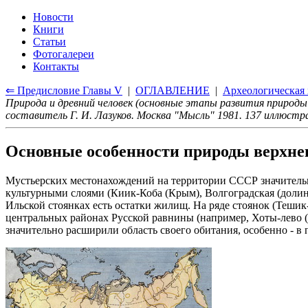
Новости
Книги
Статьи
Фотогалереи
Контакты
⇐ Предисловие Главы V
|
ОГЛАВЛЕНИЕ
|
Археологическая 
Природа и древний человек (основные этапы развития природы
составитель Г. И. Лазуков. Москва "Мысль" 1981. 137 иллюст
Основные особенности природы верхнего
Мустьерских местонахождений на территории СССР значительн
культурными слоями (Киик-Коба (Крым), Волгоградская (долина
Ильской стоянках есть остатки жилищ. На ряде стоянок (Тешик
центральных районах Русской равнины (например, Хоты-лево (ба
значительно расширили область своего обитания, особенно - в 