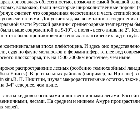
рактеризовалась облесенностью, возможно самой большой за ве
которых, возможно, были некоторые широколиственные породы (вя
Гричук считает, что современная лесостепная и часть степной з
уговыми степями. Допускается даже возможность соединения на 
ентральной части Русской равнины среднегодовые температуры бы
ыла выше современной на 9-10°, а июля - всего лишь на 2°. Кол
 этого было проникновение теплых атлантических вод в глубь 
е континентальная эпоха плейстоцена. И здесь оно представле
ыли, судя по фауне моллюсков и фораминифер, теплее вод совре
кого плоскогорья, т.е. на 1500-2000км восточнее, чем ныне.
ирокое распространение лесных (особенно темнохвойных) ландша
би и Енисея). В центральных районах (например, на Иртыше) в 
n situ.В. П. Никитин, изучая макрорастительные остатки, также
а 3-4° севернее, чем ныне.
заняты кедрово-сосновыми и лиственничными лесами. Бассейн 
твенничными, лесами. На среднем и нижнем Амуре произрастал
их морей.