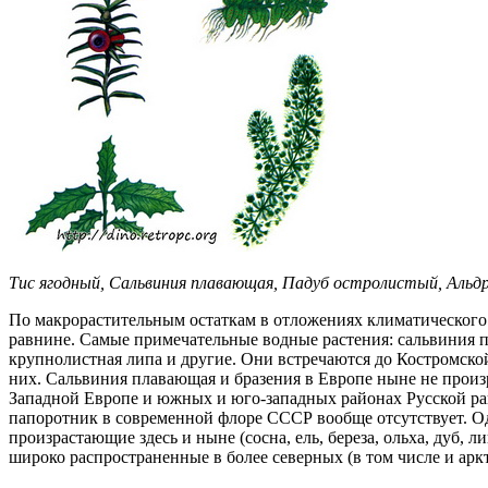
Тис ягодный, Сальвиния плавающая, Падуб остролистый, Альд
По макрорастительным остаткам в отложениях климатического 
равнине. Самые примечательные водные растения: сальвиния пл
крупнолистная липа и другие. Они встречаются до Костромско
них. Сальвиния плавающая и бразения в Европе ныне не произр
Западной Европе и южных и юго-западных районах Русской рав
папоротник в современной флоре СССР вообще отсутствует. Одн
произрастающие здесь и ныне (сосна, ель, береза, ольха, дуб,
широко распространенные в более северных (в том числе и аркт