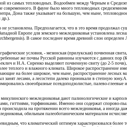
дной из самых тепловодных. Водообмен между Черным и Средизе
 современного. В фауне было много тепловодных средиземноморски
епра, Дона также указывает на большую, чем ныне, тепловоднос
 др.).
не установлена. Предполагается, что в это время продолжал су
 Западной Европе для земского межледниковья установлена лесн
s kirchbergensis). В самое последнее время древний слон опреде
афические условия, - мезинская (прилукская) почвенная свита
огребенные же почвы Русской равнины изучаются с давних пор (К
Веклич и Н.А. Сиренко выделяют почвенную свиту (до 2-5 почв
олее теплого и влажного климата. Широкое распространение им
вающие на более широкое, чем ныне, распространение лесных м
л занят лесами, а лесостепи далеко проникали в степную зону.А
рмировались своеобразные псевдоподзолистые, палево-глеевые 
 микулинского межледниковья дают палинологические и карпол
нами, гиттиями, торфяниками. Именно они содержат спорово-пы
в происходила на протяжении всего межледниковья, а иногда да
жледниковья, обильным палеоботаническим материалом исчисляе
о очевидным, что климатический оптимум характеризовался боле