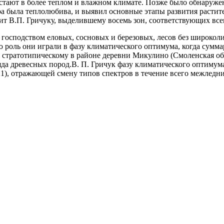
астают в более теплом и влажном климате. Позже было обнаруж
а была теплолюбива, и выявил основные этапы развития растите
ит В.П. Гричуку, выделившему восемь зон, соответствующих вс
 господством еловых, сосновых и березовых, лесов без широко
ль они играли в фазу климатического оптимума, когда суммарн
 стратотипическому в районе деревни Микулино (Смоленская обл
 древесных пород.В. П. Гричук фазу климатического оптимума по
21), отражающей смену типов спектров в течение всего межледн