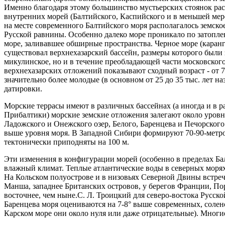
Именно благодаря этому большинство мустьерских стоянок рас
внутренних морей (Балтийского, Каспийского и в меньшей мере 
на месте современного Балтийского моря располагалось земск
Русской равнины. Особенно далеко море проникало по затопле
море, заливавшее обширные пространства. Черное море (каран
существовал верхнехазарский бассейн, размеры которого были 
микулинское, но и в течение преобладающей части московского
верхнехазарских отложений показывают сходный возраст - от 75
значительно более молодые (в основном от 25 до 35 тыс. лет н
датировки.
Морские террасы имеют в различных бассейнах (а иногда и в р
Прибалтики) морские земские отложения залегают около уровня
Ладожского и Онежского озер, Белого, Баренцева и Печорского
выше уровня моря. В Западной Сибири формируют 70-90-метро
тектонически приподняты на 100 м.
Эти изменения в конфигурации морей (особенно в пределах Б
влажный климат. Теплые атлантические воды в северных морях
На Кольском полуострове и в низовьях Северной Двины встречаю
Манша, западнее Британских островов, у берегов Франции, По
восточнее, чем ныне.С. Л. Троицкий для северо-востока Русс
Баренцева моря оцениваются на 7-8° выше современных, солен
Карском море они около нуля или даже отрицательные). Многие