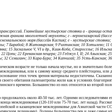
рансгрессий. Главнейшие мустьерские стоянки а - граница осташ
южная гранима многолетней мерзлоты; г - верхнехазарский (басс
ижнехвалынского моря (бассейн Каспия); е - мустьерские стоянк
ты; 7 Барабой; 8 Житомирская; 9 Рихтинская; 10 Хотылево; 11 
янка; 15 Заскальное V, VI и др., Киик-Коба, Староселье; 16 Ильс
, 22 Цопи; 22 Ереванская пещера; 23 Геджух I, II; 24 Азыхская;
; 32 Семиганч; 33 Кара-Бура; 34 Капчигай; 35 Усть-Канская; 36
гическом возрасте не только начала мустье, но и значительно бо
межледниковья, или к самому концу среднего плейстоцена, или 
боснование этих точек зрения материалы недостаточны. Сказанн
мя своего обитания палеоантропы жили как в условиях благопри
линского времени. Большинство из них относится ко второй по
одолжалось около 40-50 тыс. лет. Одними исследователями его 
 конца межледниковья (120-110 или 75-70 тыс. лет назад). Расс
ропейской и казанцевское межледниковье для Азиатской части С
рянским ледниками). Долины большинства рек и даже самые кру