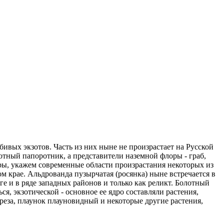
вых экзотов. Часть из них ныне не произрастает на Русской
отный папоротник, а представители наземной флоры - граб,
ры, укажем современные области произрастания некоторых из
 крае. Альдрованда пузырчатая (росянка) ныне встречается в
е и в ряде западных районов и только как реликт. Болотный
, экзотической - основное ее ядро составляли растения,
береза, плаунок плауновидный и некоторые другие растения,