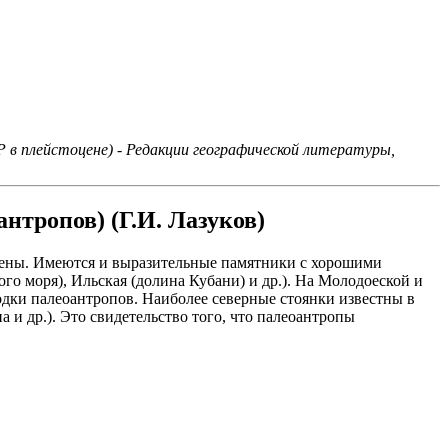
 в плейстоцене) - Редакции географической литературы,
нтропов) (Г.И. Лазуков)
ожены. Имеются и выразительные памятники с хорошими
го моря), Ильская (долина Кубани) и др.). На Молодоеской и
одки палеоантропов. Наиболее северные стоянки известны в
 и др.). Это свидетельство того, что палеоантропы