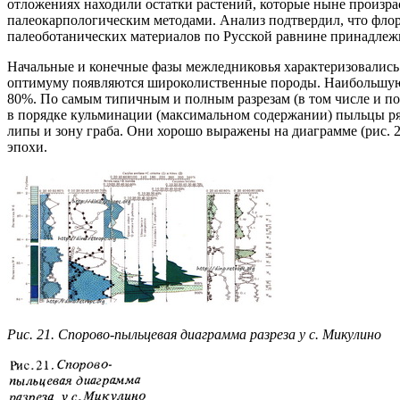
отложениях находили остатки растений, которые ныне произр
палеокарпологическим методами. Анализ подтвердил, что флор
палеоботанических материалов по Русской равнине принадлеж
Начальные и конечные фазы межледниковья характеризовались
оптимуму появляются широколиственные породы. Наибольшую ро
80%. По самым типичным и полным разрезам (в том числе и по
в порядке кульминации (максимальном содержании) пыльцы ряда
липы и зону граба. Они хорошо выражены на диаграмме (рис. 
эпохи.
Рис. 21. Спорово-пыльцевая диаграмма разреза у с. Микулино