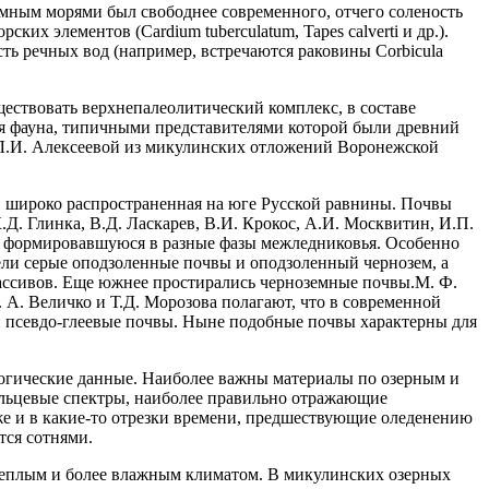
мным морями был свободнее современного, отчего соленость
х элементов (Cardium tuberculatum, Tapes calverti и др.).
ть речных вод (например, встречаются раковины Corbicula
ществовать верхнепалеолитический комплекс, в составе
ая фауна, типичными представителями которой были древний
лен Л.И. Алексеевой из микулинских отложений Воронежской
, широко распространенная на юге Русской равнины. Почвы
.Д. Глинка, В.Д. Ласкарев, В.И. Крокос, А.И. Москвитин, И.П.
), формировавшуюся в разные фазы межледниковья. Особенно
ели серые оподзоленные почвы и оподзоленный чернозем, а
ассивов. Еще южнее простирались черноземные почвы.М. Ф.
. А. Величко и Т.Д. Морозова полагают, что в современной
и псевдо-глеевые почвы. Ныне подобные почвы характерны для
огические данные. Наиболее важны материалы по озерным и
льцевые спектры, наиболее правильно отражающие
же и в какие-то отрезки времени, предшествующие оледенению
тся сотнями.
е теплым и более влажным климатом. В микулинских озерных