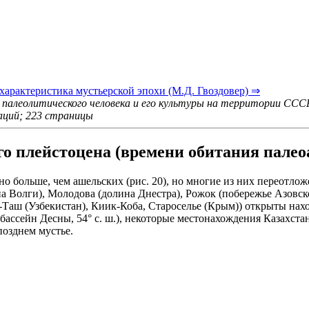
характеристика мустьерской эпохи (М.Д. Гвоздовер) ⇒
 палеолитического человека и его культуры на территории СССР
раций; 223 страницы
 плейстоцена (времени обитания палеоа
о больше, чем ашельских (рис. 20), но многие из них переотл
 Волги), Молодова (долина Днестра), Рожок (побережье Азовско
-Таш (Узбекистан), Киик-Коба, Староселье (Крым)) открыты нах
ссейн Десны, 54° с. ш.), некоторые местонахождения Казахстана
позднем мустье.