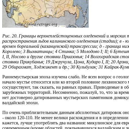
Рис. 20. Границы верхнеплейстоценовых оледенений и морских т
распространения льдов калининского оледенения (стадии); в - 
времен бореальной (казанцевской) трансгрессии; д - граница н
Королево; 3 Выхватинцы; 4 Стинка; 5 Молодово I; II; 6 Бутеш
I, II, Носово и другие стоянки Приазовья; 14 Волгоградская сто
стоянки Прикубанья; 19 Джручула, Цона, Кударо I, II; 20 Арзни
29 Обирахмат, Ходжикент и др.; 30 Кульбулак; 31 Кайрак-Кумы
Раннемустьерская эпоха изучена слабо. Не ясен вопрос о геоло
начало мустье относится или ко второй половине лихвинского 
сосуществуют, так сказать, на равных правах. Приводимые в о
зарубежных территорий. Несомненно, пожалуй, то, что за вре
нет достоверно датированных мустьерских памятников домику
валдайской эпохи.
По очень приблизительным данным абсолютных датировок оно пр
- около 120-110. Не менее велики расхождения и в определении
кажется, лучше употреблять два названия: микулинское для ев
современным (кроме областей, покрывавшихся валдайским и зы