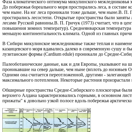
Фаза климатического оптимума микулинского межледниковья ха
До побережья бореального моря простирались леса, в составе 
чем ныне. На юг леса проникали тоже дальше, чем ныне.В. П. 
простирались лесостепи. Открытые пространства были заняты л
лесами Русской равнины.В. П. Гричук (1973) считает, что в ц
повышения зимних температур). Среднеянварская температура б
меньшую континентальность климата. Одной из главных причин
В Сибири микулинское межледниковье также теплая и наимене
казанцевского моря вдавались далеко в современную сушу и б
лузитанские формы (Cardium edule) проникали до Средне-Сибирс
Палеоботанические данные, как и для Европы, указывают на ш
проникавшие на север дальше, чем ныне (вплоть до низовьев О
Одними она считается переотложенной, другими - залегающей i
максимального потепления. Некоторые растения произрастали н
Обширные пространства Средне-Сибирского плоскогорья были 
верхнего Алдана характеризовались горными, в основном лис
прижаты" к довольно узкой полосе вдоль побережья арктическ