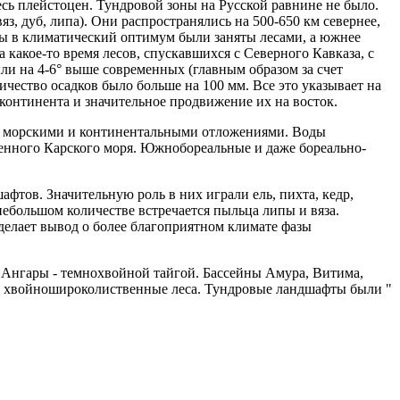
сь плейстоцен. Тундровой зоны на Русской равнине не было.
з, дуб, липа). Они распространялись на 500-650 км севернее,
оны в климатический оптимум были заняты лесами, а южнее
какое-то время лесов, спускавшихся с Северного Кавказа, с
ли на 4-6° выше современных (главным образом за счет
ичество осадков было больше на 100 мм. Все это указывает на
континента и значительное продвижение их на восток.
но морскими и континентальными отложениями. Воды
менного Карского моря. Южнобореальные и даже бореально-
фтов. Значительную роль в них играли ель, пихта, кедр,
небольшом количестве встречается пыльца липы и вяза.
 делает вывод о более благоприятном климате фазы
Ангары - темнохвойной тайгой. Бассейны Амура, Витима,
и хвойношироколиственные леса. Тундровые ландшафты были "