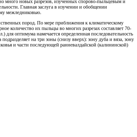
ено много новых разрезов, изученных спорово-пыльцевым и
льности. Главная заслуга в изучении и обобщении
ему межледниковью.
лиственных пород. По мере приближения к климатическому
ое количество их пыльцы во многих разрезах составляет 70-
.) для оптимума намечается определенная последовательность
дразделяет на три зоны (снизу вверх): зону дуба и вяза, зону
иковья и части последующей ранневалдайской (калининской)