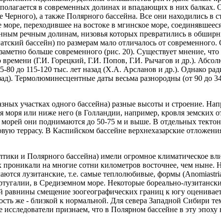
полагается в современных долинах и впадающих в них балках. 
Черного), а также Полярного бассейна. Все они находились в ста
ое море, переходившее на востоке в мгинское море, соединявше
нным речным долинам, низовья которых превратились в обширны
гатский бассейн) по размерам мало отличалось от современного
заметно больше современного (рис. 20). Существует мнение, что
 времени (Г.И. Горецкий, Г.И. Попов, Г.И. Рычагов и др.). Аб
-80 до 115-120 тыс. лет назад (Х.А. Арсланов и др.). Однако р
азад). Термолюминесцентные даты весьма разнородны (от 90 до 3
азных участках одного бассейна) разные высоты и строение. На
 моря или ниже него (в Голландии, например, кровля земских о
 морей они поднимаются до 50-75 м и выше. В отдельных тектон
вую террасу. В Каспийском бассейне верхнехазарские отложени
алтики и Полярного бассейна) имели огромное климатическое в
 проникали на многие сотни километров восточнее, чем ныне. 
тся лузитанские, т.е. самые теплолюбивые, формы (Anomiastriata
ртугалии, в Средиземном море. Некоторые бореально-лузитанские
кой равнины смещение зоогеографических границ к югу оценивае
ость же - близкой к нормальной. Для севера Западной Сибири т
 исследователи признаем, что в Полярном бассейне в эту эпоху