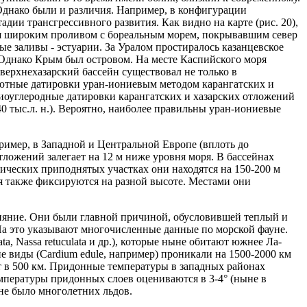
Однако были и различия. Например, в конфигурации
дии трансгрессивного развития. Как видно на карте (рис. 20),
еся широким проливом с бореальным морем, покрывавшим север
е заливы - эстуарии. За Уралом простиралось казанцевское
. Однако Крым был островом. На месте Каспийского моря
 верхнехазарский бассейн существовал не только в
солютные датировки уран-иониевым методом карангатских и
адиоуглеродные датировки карангатских и хазарских отложений
40 тыс.л. н.). Вероятно, наиболее правильны уран-иониевые
пример, в Западной и Центральной Европе (вплоть до
тложений залегает на 12 м ниже уровня моря. В бассейнах
ических приподнятых участках они находятся на 150-200 м
я также фиксируются на разной высоте. Местами они
лияние. Они были главной причиной, обусловившей теплый и
На это указывают многочисленные данные по морской фауне.
, Nassa retuculata и др.), которые ныне обитают южнее Ла-
 виды (Cardium edule, например) проникали на 1500-2000 км
т в 500 км. Придонные температуры в западных районах
емпературы придонных слоев оцениваются в 3-4° (ныне в
 не было многолетних льдов.