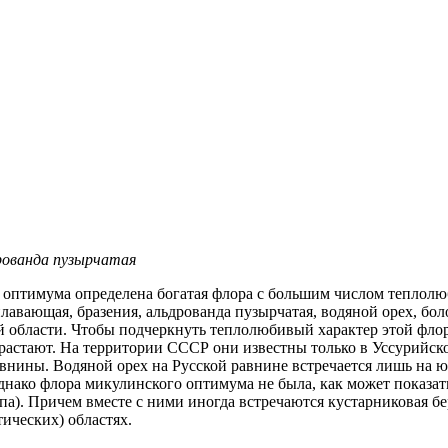
рованда пузырчатая
оптимума определена богатая флора с большим числом теплолюби
авающая, бразения, альдрованда пузырчатая, водяной орех, бол
й области. Чтобы подчеркнуть теплолюбивый характер этой фло
астают. На территории СССР они известны только в Уссурийском
нины. Водяной орех на Русской равнине встречается лишь на юг
ако флора микулинского оптимума не была, как может показаться
 липа). Причем вместе с ними иногда встречаются кустарниковая 
ических) областях.