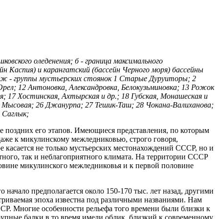
ковского оледенения; б - граница максимального
ейн Каспия) и карангатский (бассейн Черного моря) бассейны
и; ж - группы мустьерских стоянок 1 Старые Дуруиторы; 2
Орел; 12 Антоновка, Александровка, Белокузьминовка; 13 Рожок
кая; 17 Хостинская, Ахтырская и др.; 18 Губская, Монашеская и
 25 Мысовая; 26 Джанурпа; 27 Тешик-Таш; 28 Чокана-Валиханова;
 Саглык;
лее поздних его этапов. Имеющиеся представления, по которым
даже к микулинскому межледниковью, строго говоря,
ое касается не только мустьерских местонахождений СССР, но и
ятного, так и неблагоприятного климата. На территории СССР
ловине микулинского межледниковья и к первой половине
начало предполагается около 150-170 тыс. лет назад, другими
матриваемая эпоха известна под различными названиями. Нам
ССР. Многие особенности рельефа того времени были близки к
пные балки в то время имели облик, близкий к современному.