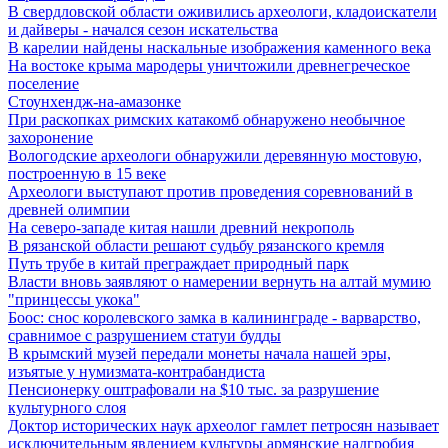
В свердловской области оживились археологи, кладоискатели
и дайверы - начался сезон искательства
В карелии найдены наскальные изображения каменного века
На востоке крыма мародеры уничтожили древнегреческое
поселение
Стоунхендж-на-амазонке
При раскопках римских катакомб обнаружено необычное
захоронение
Вологодские археологи обнаружили деревянную мостовую,
построенную в 15 веке
Археологи выступают против проведения соревнований в
древней олимпии
На северо-западе китая нашли древний некрополь
В рязанской области решают судьбу рязанского кремля
Путь трубе в китай преграждает природный парк
Власти вновь заявляют о намерении вернуть на алтай мумию
"принцессы укока"
Боос: снос королевского замка в калининграде - варварство,
сравнимое с разрушением статуи будды
В крымский музей передали монеты начала нашей эры,
изъятые у нумизмата-контрабандиста
Пенсионерку оштрафовали на $10 тыс. за разрушение
культурного слоя
Доктор исторических наук археолог гамлет петросян называет
исключительным явлением культуры армянские надгробия