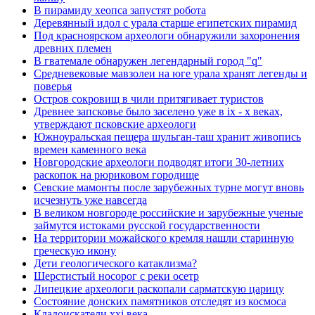
В пирамиду хеопса запустят робота
Деревянный идол с урала старше египетских пирамид
Под красноярском археологи обнаружили захоронения
древних племен
В гватемале обнаружен легендарный город "q"
Средневековые мавзолеи на юге урала хранят легенды и
поверья
Остров сокровищ в чили притягивает туристов
Древнее запсковье было заселено уже в ix - x веках,
утверждают псковские археологи
Южноуральская пещера шульган-таш хранит живопись
времен каменного века
Новгородские археологи подводят итоги 30-летних
раскопок на рюриковом городище
Севские мамонты после зарубежных турне могут вновь
исчезнуть уже навсегда
В великом новгороде российские и зарубежные ученые
займутся истоками русской государственности
На территории можайского кремля нашли старинную
греческую икону
Дети геологического катаклизма?
Шерстистый носорог с реки осетр
Липецкие археологи раскопали сарматскую царицу
Состояние донских памятников отследят из космоса
Кладоискатели xxi века