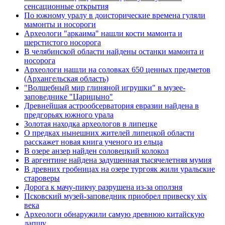
сенсационные открытия
По южному уралу в доисторические времена гуляли
мамонты и носороги
Археологи "аркаима" нашли кости мамонта и
шерстистого носорога
В челябинской области найдены останки мамонта и
носорога
Археологи нашли на соловках 650 ценных предметов
(Архангельская область)
"Волшебный мир глиняной игрушки" в музее-
заповеднике "Царицыно"
Древнейшая астрообсерватория евразии найдена в
предгорьях южного урала
Золотая находка археологов в липецке
О предках нынешних жителей липецкой области
расскажет новая книга ученого из ельца
В озере анзер найден соловецкий колокол
В аргентине найдена задушенная тысячелетняя мумия
В древних гробницах на озере тургояк жили уральские
староверы
Дорога к мачу-пикчу разрушена из-за оползня
Псковский музей-заповедник приобрел привеску xix
века
Археологи обнаружили самую древнюю китайскую
лапшу