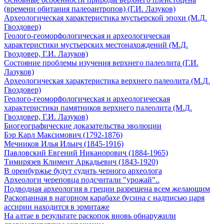
(времени обитания палеоантропов) (Г.И. Лазуков)
Археологическая характеристика мустьерской эпохи (М.Д.
Гвоздовер)
Геолого-геоморфологическая и археологическая
характеристики мустьерских местонахождений (М.Д.
Гвоздовер, Г.И. Лазуков)
Состояние проблемы изучения верхнего палеолита (Г.И.
Лазуков)
Археологическая характеристика верхнего палеолита (М.Д.
Гвоздовер)
Геолого-геоморфологическая и археологическая
характеристики памятников верхнего палеолита (М.Д.
Гвоздовер, Г.И. Лазуков)
Биогеографические доказательства эволюции
Бэр Карл Максимович (1792-1876)
Мечников Илья Ильич (1845-1916)
Павловский Евгений Никанорович (1884-1965)
Тимирязев Климент Аркадьевич (1843-1920)
В оренбуржье будут судить черного археолога
Археологи череповца подсчитали "урожай"..
Подводная археология в греции разрешена всем желающим
Раскопанная в нагорном карабахе бусина с надписью царя
ассирии находится в эрмитаже
На алтае в результате раскопок вновь обнаружили