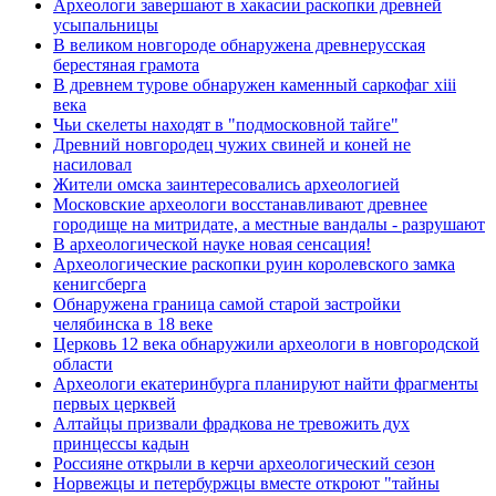
Археологи завершают в хакасии раскопки древней
усыпальницы
В великом новгороде обнаружена древнерусская
берестяная грамота
В древнем турове обнаружен каменный саркофаг xiii
века
Чьи скелеты находят в "подмосковной тайге"
Древний новгородец чужих свиней и коней не
насиловал
Жители омска заинтересовались археологией
Московские археологи восстанавливают древнее
городище на митридате, а местные вандалы - разрушают
В археологической науке новая сенсация!
Археологические раскопки руин королевского замка
кенигсберга
Обнаружена граница самой старой застройки
челябинска в 18 веке
Церковь 12 века обнаружили археологи в новгородской
области
Археологи екатеринбурга планируют найти фрагменты
первых церквей
Алтайцы призвали фрадкова не тревожить дух
принцессы кадын
Россияне открыли в керчи археологический сезон
Норвежцы и петербуржцы вместе откроют "тайны