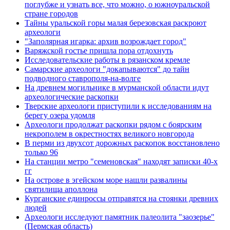
поглубже и узнать все, что можно, о южноуральской
стране городов
Тайны уральской горы малая березовская раскроют
археологи
"Заполярная игарка: архив возрождает город"
Варяжской гостье пришла пора отдохнуть
Исследовательские работы в рязанском кремле
Самарские археологи "докапываются" до тайн
подводного ставрополя-на-волге
На древнем могильнике в мурманской области идут
археологические раскопки
Тверские археологи приступили к исследованиям на
берегу озера удомля
Археологи продолжат раскопки рядом с боярским
некрополем в окрестностях великого новгорода
В перми из двухсот дорожных раскопок восстановлено
только 96
На станции метро "семеновская" находят записки 40-х
гг
На острове в эгейском море нашли развалины
святилища аполлона
Курганские единроссы отправятся на стоянки древних
людей
Археологи исследуют памятник палеолита "заозерье"
(Пермская область)