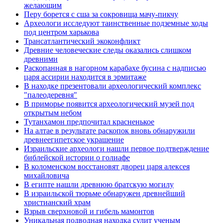
желающим
Перу борется с сша за сокровища мачу-пикчу
Археологи исследуют таинственные подземные ходы
под центром харькова
Трансатлантический экоконфликт
Древние человеческие следы оказались слишком
древними
Раскопанная в нагорном карабахе бусина с надписью
царя ассирии находится в эрмитаже
В находке презентовали археологический комплекс
"палеодеревня"
В приморье появится археологический музей под
открытым небом
Тутанхамон предпочитал красненькое
На алтае в результате раскопок вновь обнаружили
древнеегипетское украшение
Израильские археологи нашли первое подтверждение
библейской истории о голиафе
В коломенском восстановят дворец царя алексея
михайловича
В египте нашли древнюю братскую могилу
В израильской тюрьме обнаружен древнейший
христианский храм
Взрыв сверхновой и гибель мамонтов
Уникальная подводная находка сулит ученым