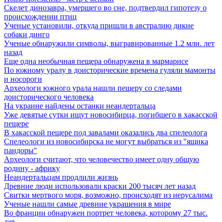
Скелет динозавра, умершего во сне, подтвердил гипотезу о
происхождении птиц
Ученые установили, откуда пришли в австралию дикие
собаки динго
Ученые обнаружили символы, выгравированные 1.2 млн. лет
назад
Еще одна необычная пещера обнаружена в мармарисе
По южному уралу в доисторические времена гуляли мамонты
и носороги
Археологи южного урала нашли пещеру со следами
доисторического человека
На украине найдены останки неандертальца
Уже девятые сутки ищут новосибирца, погибшего в хакасской
пещере
В хакасской пещере под завалами оказались два спелеолога
Спелеологи из новосибирска не могут выбраться из "ящика
пандоры"
Археологи считают, что человечество имеет одну общую
родину - африку
Неандертальцам продлили жизнь
Древние люди использовали краски 200 тысяч лет назад
Свитки мертвого моря, возможно, происходят из иерусалима
Ученые нашли самые древние украшения в мире
Во франции обнаружен портрет человека, которому 27 тыс.
лет