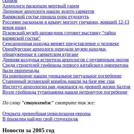
скифов
Археологи раскопали мертвый гарем
Липецкие археологи нашли золото сарматов
Варяжской гостье пришла пора отдохнуть
Россияне раскопали в крыму могилу гречанки, жившей 12-13
веков назад
Псковский музей-заповедник готовит выставку "тайна
варяжской гостьи"
Сенсационная находка меняет представление о человеке
Оренбургские археологи передали музею находки,
обнаруженные в сарматском кургане
Древняя колдунья встретила археологов с опущенным лицом
Среди строителей гробницы первого китайского императора
были европеоиды
На ровенщине нашли уникальное ритуальное погребение
Старинный испанский корабль нашли на базе вмс сша
Институт археологии ран докопался до древней жизни балтов
Возле гробницы тутанхамона нашли нетронутое погребение
По слову
"стоунхендж"
смотрите так же:
Открыта древнейшая цивилизация европы
В бразилии найден свой стоунхендж
Новости за 2005 год