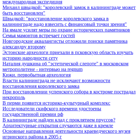
международная экспедиция
Михаил швыдкой: "королевский замок в калининграде может
быть восстановлен"
Швыдкой: "восстановление королевского замка в
калининграде надо взвесить с финансовый точки зрения"
На ямале усилят меры по охране исторических памятников
Семья мамонтов встречает гостей
Новгородские аквалангисты отложили поиски памятника
александру второму
Эстонские археологи приехали в псковскую область изучать
историю народности сету
Наталия душкина об "эстетической слепоте" в московском
метрополитене - интервью иа regnum
Кижи. первобытная археология
Власти калининграда не исключают возможности
восстановления королевского замка
При восстановлении успенского собора в костроме пострадал
некрополь
В перми появится историко-культурный комплекс
Исследователи скифского времени удостоены
государственной премии рф
В калининграде найден клад с проклятием пруссов?
Архитектурные открытия случаются даже в кремле
Основные направления деятельности краеведческого музея
игринского района в 2005 г