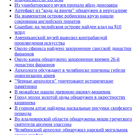
Из уланбаторского музея пропало яйцо динозавра
Артефакт из "кода да винчи" обнаружен в иерусалиме
На знаменитом острове робинзона крузо нашли
сокровища английских пиратов
Guardian: на чилийском острове найден клад на $10
млрд
Американский музей вывозил контрабандой
произведения искусства
Около сфинкса найдено захоронение саисской династии
фараонов
Около каира обнаружено захоронение времен 26-й
династии фараонов
Археологи обсуждают в челябинске причины гибели
цивилизации ариев
"Черные археологи" уничтожают исторические
памятники
В можайске нашли древнюю иконку-мощевик
Город эпохи золотой орды обнаружен в окрестностях
кишинева
В горном алтае найдены наскальные рисунки скифского
периода
Во владимирской области обнаружены мощи греческого
святителя арсения элассона
Челябинский археолог обнаружил царский могильник