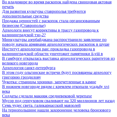
Во владимире во время раскопок найдена свинцовая актовая
печать
Для развития культуры ставрополья требуются
дополнительные средства
Продажа ценностей с раскопок стала организованным
бизнесом (Ставрополье)
Археологи внесут коррективы в трассу газопровода к
калининградской тэц-2?
Минкультуры азеpбайджана распространило заявление по
поводу начала аpмянами археологических раскопок в шуше
Институт археологии ран: прокладка газопровода в
калининградской области уничтожит памятники ii-viii в
В гамбурге открылась выставка археологических раритетов из
великого новгорода
Археология санкт-петербурга
В этом году ольгинские встречи будут посвящены археологу
григорию гроздилову
Чукотка: страницы хроники, запечетленные в камне
В нижнем новгороде рядом с кремлем откопали усадьбу xvi
века
Солдаты сделали макияж средневековой черепахе
Мусор под cерпуховом сваливают на 320 миллионов лет назад
Семь чудес света. галикарнасский мавзолей
На тернопольщине нашли захоронение человека бронзового
века