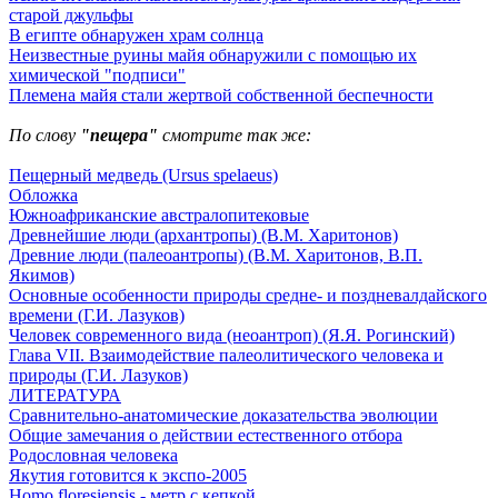
старой джульфы
В египте обнаружен храм солнца
Неизвестные руины майя обнаружили с помощью их
химической "подписи"
Племена майя стали жертвой собственной беспечности
По слову
"пещера"
смотрите так же:
Пещерный медведь (Ursus spelaeus)
Обложка
Южноафриканские австралопитековые
Древнейшие люди (архантропы) (В.М. Харитонов)
Древние люди (палеоантропы) (В.М. Харитонов, В.П.
Якимов)
Основные особенности природы средне- и поздневалдайского
времени (Г.И. Лазуков)
Человек современного вида (неоантроп) (Я.Я. Рогинский)
Глава VII. Взаимодействие палеолитического человека и
природы (Г.И. Лазуков)
ЛИТЕРАТУРА
Сравнительно-анатомические доказательства эволюции
Общие замечания о действии естественного отбора
Родословная человека
Якутия готовится к экспо-2005
Homo floresiensis - метр с кепкой