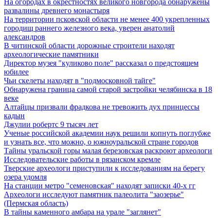
На огородах в окрестностях великого новгорода обнаружены
развалины древнего монастыря
На территории псковской области не менее 400 укрепленных
городищ раннего железного века, уверен анатолий
александров
В читинской области дорожные строители находят
археологические памятники
Директор музея "куликово поле" рассказал о предстоящем
юбилее
Чьи скелеты находят в "подмосковной тайге"
Обнаружена граница самой старой застройки челябинска в 18
веке
Алтайцы призвали фрадкова не тревожить дух принцессы
кадын
Джулии робертс 9 тысяч лет
Ученые российской академии наук решили копнуть поглубже
и узнать все, что можно, о южноуральской стране городов
Тайны уральской горы малая березовская раскроют археологи
Исследовательские работы в рязанском кремле
Тверские археологи приступили к исследованиям на берегу
озера удомля
На станции метро "семеновская" находят записки 40-х гг
Археологи исследуют памятник палеолита "заозерье"
(Пермская область)
В тайны каменного амбара на урале "заглянет"