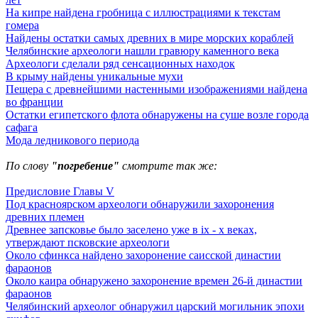
На кипре найдена гробница с иллюстрациями к текстам
гомера
Найдены остатки самых древних в мире морских кораблей
Челябинские археологи нашли гравюру каменного века
Археологи сделали ряд сенсационных находок
В крыму найдены уникальные мухи
Пещера с древнейшими настенными изображениями найдена
во франции
Остатки египетского флота обнаружены на суше возле города
сафага
Мода ледникового периода
По слову
"погребение"
смотрите так же:
Предисловие Главы V
Под красноярском археологи обнаружили захоронения
древних племен
Древнее запсковье было заселено уже в ix - x веках,
утверждают псковские археологи
Около сфинкса найдено захоронение саисской династии
фараонов
Около каира обнаружено захоронение времен 26-й династии
фараонов
Челябинский археолог обнаружил царский могильник эпохи