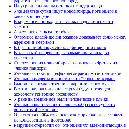
раритетов из великого новгорода
На украине найдены останки неандертальца
Уже девятые сутки ищут новосибирца, погибшего в
хакасской пещере
В мурманске проходит выставка изделий из кости
мамонта
Археология санкт-петербурга
Огромное кладбище динозавров доказывает связь между
африкой и америкой
В бразилии обнаружено кладбище динозавров
В хакасской пещере под завалами оказались два
спелеолога
Спелеологи из новосибирска не могут выбраться из
"ящика пандоры"
Ученые составили график вымирания жизни на земле
Ученые намерены воспроизвести "большой взрыв"
Выставки государственного дарвиновского музея
В этом году ольгинские встречи будут посвящены
археологу григорию гроздилову
У ранних гоминидов были человеческие клыки
Ученые нашли останки человекообразных существ
возрастом 4,5 млн. лет
О раскопках 2004 года псковские археологи расскажут
на конференции в новгороде
Разрушен стереотип об "отношениях" млекопитающих и