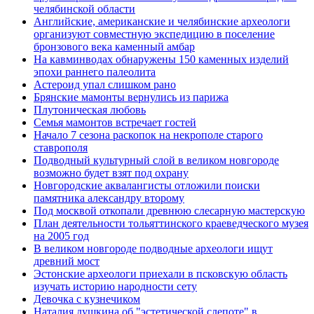
челябинской области
Английские, американские и челябинские археологи
организуют совместную экспедицию в поселение
бронзового века каменный амбар
На кавминводах обнаружены 150 каменных изделий
эпохи раннего палеолита
Астероид упал слишком рано
Брянские мамонты вернулись из парижа
Плутоническая любовь
Семья мамонтов встречает гостей
Начало 7 сезона раскопок на некрополе старого
ставрополя
Подводный культурный слой в великом новгороде
возможно будет взят под охрану
Новгородские аквалангисты отложили поиски
памятника александру второму
Под москвой откопали древнюю слесарную мастерскую
План деятельности тольяттинского краеведческого музея
на 2005 год
В великом новгороде подводные археологи ищут
древний мост
Эстонские археологи приехали в псковскую область
изучать историю народности сету
Девочка с кузнечиком
Наталия душкина об "эстетической слепоте" в