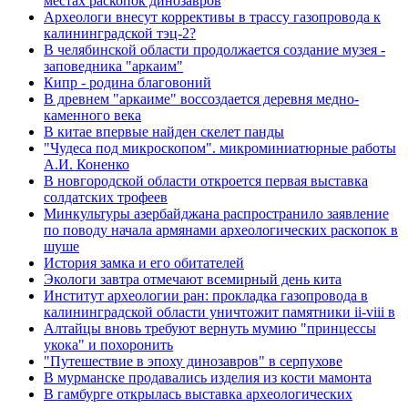
местах раскопок динозавров
Археологи внесут коррективы в трассу газопровода к
калининградской тэц-2?
В челябинской области продолжается создание музея -
заповедника "аркаим"
Кипр - родина благовоний
В древнем "аркаиме" воссоздается деревня медно-
каменного века
В китае впервые найден скелет панды
"Чудеса под микроскопом". микроминиатюрные работы
А.И. Коненко
В новгородской области откроется первая выставка
солдатских трофеев
Минкультуры азеpбайджана распространило заявление
по поводу начала аpмянами археологических раскопок в
шуше
История замка и его обитателей
Экологи завтра отмечают всемирный день кита
Институт археологии ран: прокладка газопровода в
калининградской области уничтожит памятники ii-viii в
Алтайцы вновь требуют вернуть мумию "принцессы
укока" и похоронить
"Путешествие в эпоху динозавров" в серпухове
В мурманске продавались изделия из кости мамонта
В гамбурге открылась выставка археологических