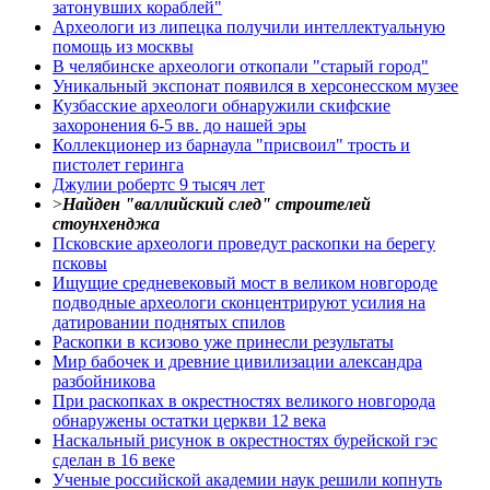
затонувших кораблей"
Археологи из липецка получили интеллектуальную
помощь из москвы
В челябинске археологи откопали "старый город"
Уникальный экспонат появился в херсонесском музее
Кузбасские археологи обнаружили скифские
захоронения 6-5 вв. до нашей эры
Коллекционер из барнаула "присвоил" трость и
пистолет геринга
Джулии робертс 9 тысяч лет
>
Найден "валлийский след" строителей
стоунхенджа
Псковские археологи проведут раскопки на берегу
псковы
Ищущие средневековый мост в великом новгороде
подводные археологи сконцентрируют усилия на
датировании поднятых спилов
Раскопки в ксизово уже принесли результаты
Мир бабочек и древние цивилизации александра
разбойникова
При раскопках в окрестностях великого новгорода
обнаружены остатки церкви 12 века
Наскальный рисунок в окрестностях бурейской гэс
сделан в 16 веке
Ученые российской академии наук решили копнуть