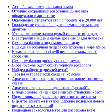
Астроблемы - звездные раны земли
Отлично сохранившиеся останки динозавра
обнаружили в аргентине
Окаменелые отпечатки стоп с прошлым в 20.000 лет
Голландские учены обнаружили массовую могилу
дронтов
Ученые впервые нашли целый скелет птицы додо
В австралии найдены самые древние следы человека
Сухарева башня в подземном переходе
Еще одна необычная пещера обнаружена в мармарисе
Керамика кастелли xvi-xviii веков из итальянских
собраний
Сухареву башню достанут из-под земли
В оренбуржье будут судить черного археолога
Найден райцентр древней руси?
Леса на острове пасхи съедены крысами
Археологи открыли, что древние римляне - потомки
славян
Археологи череповца подсчитали "урожай"..
В подмосковье найден древний христианский крест
Подмосковье найдены предметы эпохи мезолита
В центре эрмитажа в старой деревне появился новый
ряд открытых хранений
Подводная археология в греции разрешена всем