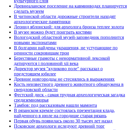
культурного слоя
Древнеаланское поселение на кавминводах планируется
сделать музеем
В читинской области дорожные строители находят
археологические памятники
Леонид яблонский: для археолога бронза теплее золота
В музее можно будет поиграть костями
Вологодский областной музей-заповедник пополнится
новыми экспонатами
В болгарии найдены украшения, не уступающие по
ценности сокровищам трои
Берестяные грамоты с ненормативной лексикой
датируются i половиной xii века
Директор музея "куликово поле" рассказал о
предстоящем юбилее
Древние новгородцы не стеснялись в выражениях
Кость неизвестного древнего животного обнаружена в
свердловской области
Фестский диск - самая трудная археологическая загадка
средиземноморья
Тамбов: под рассказовым нашли мамонта
В рязанском кремле состоялась презентация клада,
найденного в июле на городище старая рязань
Первая обувь появилась около 30 тысяч лет назад
Псковские археологи иследуют древний торг