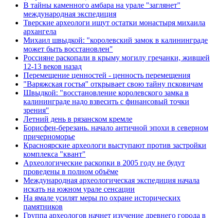
В тайны каменного амбара на урале "заглянет"
международная экспедиция
Тверские археологи ищут остатки монастыря михаила
архангела
Михаил швыдкой: "королевский замок в калининграде
может быть восстановлен"
Россияне раскопали в крыму могилу гречанки, жившей
12-13 веков назад
Перемещение ценностей - ценность перемещения
"Варяжская гостья" открывает свою тайну псковичам
Швыдкой: "восстановление королевского замка в
калининграде надо взвесить с финансовый точки
зрения"
Летний день в рязанском кремле
Борисфен-березань. начало античной эпохи в северном
причерноморье
Красноярские археологи выступают против застройки
комплекса "квант"
Археологические раскопки в 2005 году не будут
проведены в полном объёме
Международная археологическая экспедиция начала
искать на южном урале сенсации
На ямале усилят меры по охране исторических
памятников
Группа археологов начнет изучение древнего города в