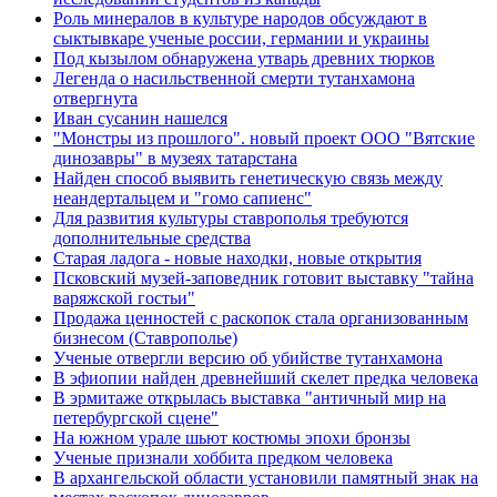
Роль минералов в культуре народов обсуждают в
сыктывкаре ученые россии, германии и украины
Под кызылом обнаружена утварь древних тюрков
Легенда о насильственной смерти тутанхамона
отвергнута
Иван сусанин нашелся
"Монстры из прошлого". новый проект ООО "Вятские
динозавры" в музеях татарстана
Найден способ выявить генетическую связь между
неандертальцем и "гомо сапиенс"
Для развития культуры ставрополья требуются
дополнительные средства
Старая ладога - новые находки, новые открытия
Псковский музей-заповедник готовит выставку "тайна
варяжской гостьи"
Продажа ценностей с раскопок стала организованным
бизнесом (Ставрополье)
Ученые отвергли версию об убийстве тутанхамона
В эфиопии найден древнейший скелет предка человека
В эрмитаже открылась выставка "античный мир на
петербургской сцене"
На южном урале шьют костюмы эпохи бронзы
Ученые признали хоббита предком человека
В архангельской области установили памятный знак на