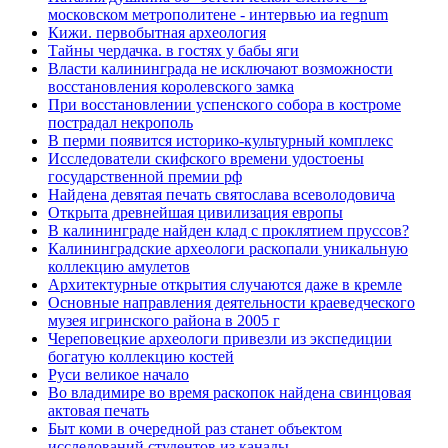
московском метрополитене - интервью иа regnum
Кижи. первобытная археология
Тайны чердачка. в гостях у бабы яги
Власти калининграда не исключают возможности
восстановления королевского замка
При восстановлении успенского собора в костроме
пострадал некрополь
В перми появится историко-культурный комплекс
Исследователи скифского времени удостоены
государственной премии рф
Найдена девятая печать святослава всеволодовича
Открыта древнейшая цивилизация европы
В калининграде найден клад с проклятием пруссов?
Калининградские археологи раскопали уникальную
коллекцию амулетов
Архитектурные открытия случаются даже в кремле
Основные направления деятельности краеведческого
музея игринского района в 2005 г
Череповецкие археологи привезли из экспедиции
богатую коллекцию костей
Руси великое начало
Во владимире во время раскопок найдена свинцовая
актовая печать
Быт коми в очередной раз станет объектом
исследований студентов из канады