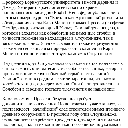
Профессор Борнмутского университета Тимоти Дарвилл и
Джефф Уэйнрайт, археолог агентства по охране
национального наследия (English Heritage), опубликовали в
летнем номере журнала "Британская Археология" результаты
обследования скалы Карн Менин в холмах Пресели (графство
Пембрукшир, юго-западный Уэльс). Там найдена пещера, в
которой находятся как обработанные каменные столбы, в
точности похожие на находящиеся в Стоунхендже, так и
заготовки для них. Ученые ссылаются также на результаты
геохимического анализа породы: состав камней из Карн
Менин в точности соответствует камням в Стоунхендже.
Внутренний круг Стоунхенджа составлен из так называемых
синих камней: они вытесаны из особого песчаника, который
при намокании меняет обычный серый цвет на синий.
"Синие" камни в среднем весят четыре тонны, их высота
колеблется от двух до трех метров. Они были доставлены в
Солсбери в середине третьего тысячелетия до нашей эры.
Каменоломня в Пресели, безусловно, требует
дополнительного изучения. Но во всяком случае эта находка
подтверждает "валлийский" след строителей знаменитейшего
древнего сооружения. В прошлом году близ Стоунхенджа
было найдено погребение трех детей, трех мужчин и одного
подростка, анализ их костной ткани безошибочно указывает