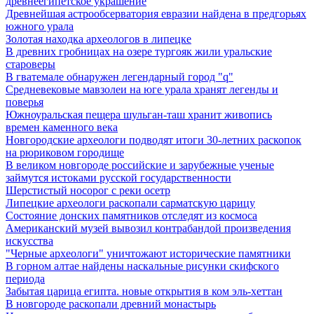
древнеегипетское украшение
Древнейшая астрообсерватория евразии найдена в предгорьях
южного урала
Золотая находка археологов в липецке
В древних гробницах на озере тургояк жили уральские
староверы
В гватемале обнаружен легендарный город "q"
Средневековые мавзолеи на юге урала хранят легенды и
поверья
Южноуральская пещера шульган-таш хранит живопись
времен каменного века
Новгородские археологи подводят итоги 30-летних раскопок
на рюриковом городище
В великом новгороде российские и зарубежные ученые
займутся истоками русской государственности
Шерстистый носорог с реки осетр
Липецкие археологи раскопали сарматскую царицу
Состояние донских памятников отследят из космоса
Американский музей вывозил контрабандой произведения
искусства
"Черные археологи" уничтожают исторические памятники
В горном алтае найдены наскальные рисунки скифского
периода
Забытая царица египта. новые открытия в ком эль-хеттан
В новгороде раскопали древний монастырь