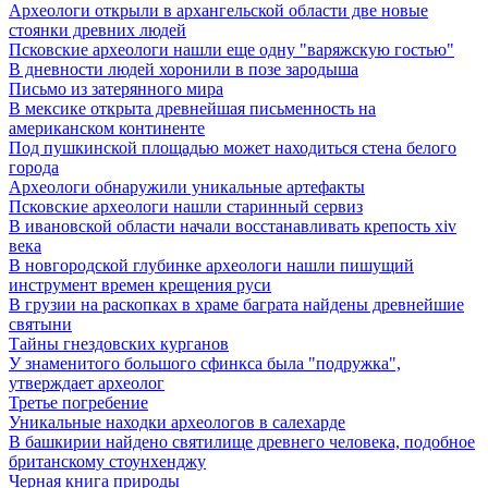
Археологи открыли в архангельской области две новые
стоянки древних людей
Псковские археологи нашли еще одну "варяжскую гостью"
В дневности людей хоронили в позе зародыша
Письмо из затерянного мира
В мексике открыта древнейшая письменность на
американском континенте
Под пушкинской площадью может находиться стена белого
города
Археологи обнаружили уникальные артефакты
Псковские археологи нашли старинный сервиз
В ивановской области начали восстанавливать крепость xiv
века
В новгородской глубинке археологи нашли пишущий
инструмент времен крещения руси
В грузии на раскопках в храме баграта найдены древнейшие
святыни
Тайны гнездовских курганов
У знаменитого большого сфинкса была "подружка",
утверждает археолог
Третье погребение
Уникальные находки археологов в салехарде
В башкирии найдено святилище древнего человека, подобное
британскому стоунхенджу
Черная книга природы