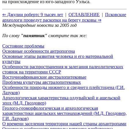
на происхождение из юго-западного Уэльса.
⇐ Джулии робертс 9 тысяч лет
|
ОГЛАВЛЕНИЕ
|
Псковские
археологи проведут раскопки на берегу псковы ⇒
Международные новости за 2005 год
По слову
"памятник"
смотрите так же:
Состояние проблемы
Основные особенности антропогена
Основные этапы развития человека и его материальной
культуры
Особенности распространения м залегания палеолитических
стоянок на территории СССР
Восточноафриканские австралопитековые
Проблема культуры австралопитековых
Особенности природы нижнего и среднего плейстоцена (Г.И.
Лазуков)
Археологическая характеристика олдувайской и ашельской
эпох (М.Д. Гвоздовер)
Геолого-геоморфологическая и археологическая
характеристики ашельских местонахождений (М.Д. Гвоздовер,
Г.И. Лазуков)
О времени заселения территории нашей страны архантропами
Основные особенности природы верхнего плейстоцена