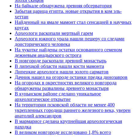
эпохи скифов
На байкале обнаружена древняя обсерватория
Забытая царица египта. новые открытия в ком эль-
хеттан
Найденный на ямале мамонт стал сенсацией в научных
кругах
Археологи раскопали мертвый гарем
Археологи южного урала нашли пещеру со следами
доисторического человека
На чукотке найдены остатки основанного семеном
дежневым анадырского острога
В новгороде раскопали древний монастырь
В липецкой области нашли кости мамонта
Липецкие археологи нашли золото сарматов
Дачник нашел на огороде останки предка динозавров
На огородах в окрестностях великого новгорода
обнаружены развалины древнего монастыря
В куньиском районе сделано уникальное
археологическое открытие
На территории псковской области не менее 400
укрепленных городищ раннего железного века, уверен
анатолий александров
В мармарисе сделана крупнейшая археологическая
находка
В великом новгороде исследовано 1,8% всего