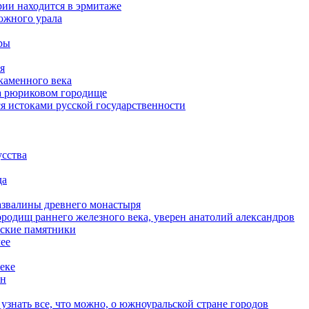
рии находится в эрмитаже
южного урала
еры
я
каменного века
на рюриковом городище
я истоками русской государственности
усства
да
азвалины древнего монастыря
ородищ раннего железного века, уверен анатолий александров
еские памятники
лее
еке
ын
узнать все, что можно, о южноуральской стране городов