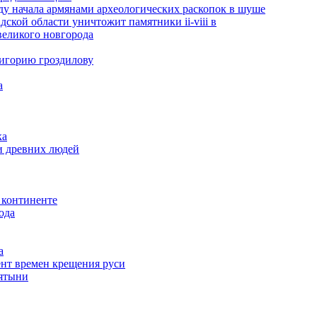
ду начала аpмянами археологических раскопок в шуше
ской области уничтожит памятники ii-viii в
великого новгорода
ригорию гроздилову
а
ка
и древних людей
 континенте
ода
а
нт времен крещения руси
вятыни