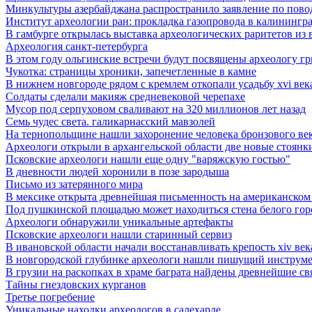
Минкультуры азеpбайджана распространило заявление по пово
Институт археологии ран: прокладка газопровода в калининград
В гамбурге открылась выставка археологических раритетов из 
Археология санкт-петербурга
В этом году ольгинские встречи будут посвящены археологу г
Чукотка: страницы хроники, запечетленные в камне
В нижнем новгороде рядом с кремлем откопали усадьбу xvi век
Солдаты сделали макияж средневековой черепахе
Мусор под cерпуховом сваливают на 320 миллионов лет назад
Семь чудес света. галикарнасский мавзолей
На тернопольщине нашли захоронение человека бронзового ве
Археологи открыли в архангельской области две новые стоянк
Псковские археологи нашли еще одну "варяжскую гостью"
В дневности людей хоронили в позе зародыша
Письмо из затерянного мира
В мексике открыта древнейшая письменность на американском
Под пушкинской площадью может находиться стена белого гор
Археологи обнаружили уникальные артефакты
Псковские археологи нашли старинный сервиз
В ивановской области начали восстанавливать крепость xiv век
В новгородской глубинке археологи нашли пишущий инструме
В грузии на раскопках в храме баграта найдены древнейшие с
Тайны гнездовских курганов
Третье погребение
Уникальные находки археологов в салехарде