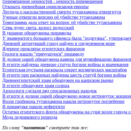
Перемещение ценностей - ценность перемещения
Открыта древнейшая цивилизация европы
Легенда о насильственной смерти тутанхамона отвергнута
Ученые отвергли версию об убийстве тутанхамона
Томограмма дала ответ на вопрос об убийстве тутанхамона
Семь чудес света. колосс родосский
В украине обнаружены пирамиды
У знаменитого большого сфинкса была "подружка", утверждает
Древний затонувший город найден в средиземном море
Ядерное проклятье египетских фараонов
Геологи нашли "прячущуюся" пирамиду
В долине царей обнаружена камера для мумификации фараоно
В египте найдены древние статуи богини войны и врачевания
Египетская пустыня раскрыла секрет космических масштабов
В египте при раскопках найдены шесть статуй богини войны
Древнеегипетский храм обнаружен на каирском рынке
В египте обнаружен храм солнца
Археологи сделали ряд сенсационных находок
В египте в долине царей обнаружено новое нетронутое захоро
Возле гробницы тутанхамона нашли нетронутое погребение
В приамурье нашли нефертити
Остатки египетского флота обнаружены на суше возле города с
Мода ледникового периода
По слову
"памятник"
смотрите так же: