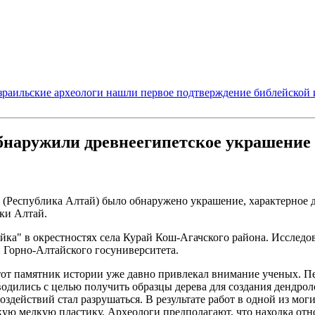
зраильские археологи нашли первое подтверждение библейской 
 обнаружили древнеегипетское украшение
е (Республика Алтай) было обнаружено украшение, характерное 
ки Алтай.
райка" в окрестностях села Курай Кош-Агачского района. Иссле
 Горно-Алтайского госуниверситета.
тот памятник истории уже давно привлекал внимание ученых. Пе
водились с целью получить образцы дерева для создания дендро
здействий стал разрушаться. В результате работ в одной из моги
ю мелкую пластику. Археологи предполагают, что находка отно