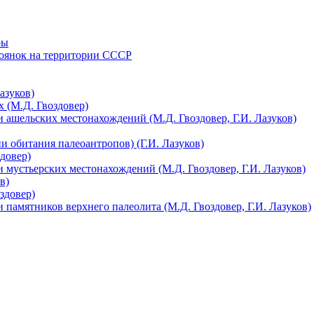
ры
тоянок на территории СССР
азуков)
 (М.Д. Гвоздовер)
 ашельских местонахождений (М.Д. Гвоздовер, Г.И. Лазуков)
 обитания палеоантропов) (Г.И. Лазуков)
довер)
 мустьерских местонахождений (М.Д. Гвоздовер, Г.И. Лазуков)
в)
здовер)
 памятников верхнего палеолита (М.Д. Гвоздовер, Г.И. Лазуков)