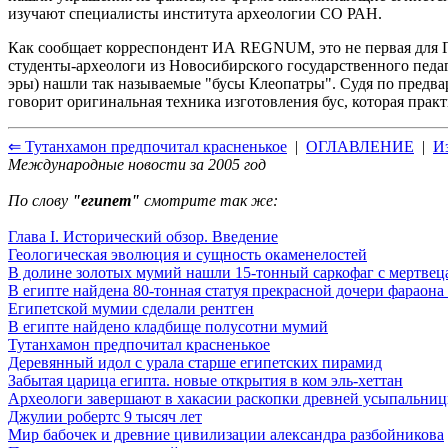
изучают специалисты института археологии СО РАН.
Как сообщает корреспондент ИА REGNUM, это не первая для Го
студенты-археологи из Новосибирского государственного педаг
эры) нашли так называемые "бусы Клеопатры". Судя по предва
говорит оригинальная техника изготовления бус, которая практ
⇐ Тутанхамон предпочитал красненькое
|
ОГЛАВЛЕНИЕ
|
И
Международные новости за 2005 год
По слову
"египет"
смотрите так же:
Глава I. Исторический обзор. Введение
Геологическая эволюция и сущность окаменелостей
В долине золотых мумий нашли 15-тонный саркофаг с мертвец
В египте найдена 80-тонная статуя прекрасной дочери фараона
Египетской мумии сделали рентген
В египте найдено кладбище полусотни мумий
Тутанхамон предпочитал красненькое
Деревянный идол с урала старше египетских пирамид
Забытая царица египта. новые открытия в ком эль-хеттан
Археологи завершают в хакасии раскопки древней усыпальни
Джулии робертс 9 тысяч лет
Мир бабочек и древние цивилизации александра разбойникова