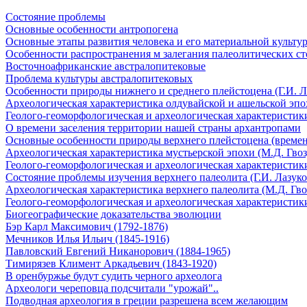
Состояние проблемы
Основные особенности антропогена
Основные этапы развития человека и его материальной культу
Особенности распространения м залегания палеолитических с
Восточноафриканские австралопитековые
Проблема культуры австралопитековых
Особенности природы нижнего и среднего плейстоцена (Г.И. Л
Археологическая характеристика олдувайской и ашельской эпох
Геолого-геоморфологическая и археологическая характеристики
О времени заселения территории нашей страны архантропами
Основные особенности природы верхнего плейстоцена (времени
Археологическая характеристика мустьерской эпохи (М.Д. Гвоз
Геолого-геоморфологическая и археологическая характеристики
Состояние проблемы изучения верхнего палеолита (Г.И. Лазуко
Археологическая характеристика верхнего палеолита (М.Д. Гво
Геолого-геоморфологическая и археологическая характеристики
Биогеографические доказательства эволюции
Бэр Карл Максимович (1792-1876)
Мечников Илья Ильич (1845-1916)
Павловский Евгений Никанорович (1884-1965)
Тимирязев Климент Аркадьевич (1843-1920)
В оренбуржье будут судить черного археолога
Археологи череповца подсчитали "урожай"..
Подводная археология в греции разрешена всем желающим