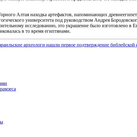
рного Алтая находка артефактов, напоминающих древнеегипетск
огического университета под руководством Андрея Бородовского
рительному исследованию, это украшение было изготовлено в Ег
иковалась в то время египтянами.
зраильские археологи нашли первое подтверждение библейской 
ами
 рамзеса
цы