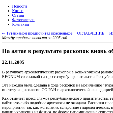
Новости
Книги
Статьи
Фотогалереи
Контакты
⇐ Тутанхамон предпочитал красненькое
|
ОГЛАВЛЕНИЕ
|
И
Международные новости за 2005 год
На алтае в результате раскопок вновь
22.11.2005
В результате археологических раскопок в Кош-Агачском район
REGNUM со ссылкой на пресс-службу правительства Республи
Эта находка была сделана в ходе раскопок на могильнике "Ку
института археологии СО РАН и археологической экспедицией
Как отмечает пресс-служба республиканского правительства, э
найти что-либо подобное археологи не ожидали. Раскопки про
мероприятия, так как могильник вследствие гидрологических во
нашли украшения из фаянса, по форме напоминающие египетску