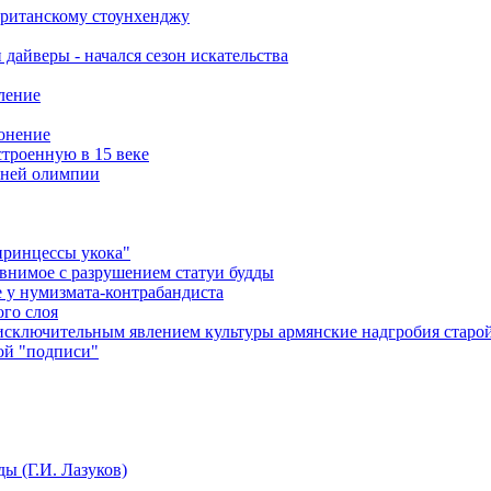
британскому стоунхенджу
дайверы - начался сезон искательства
ление
онение
троенную в 15 веке
вней олимпии
принцессы укока"
равнимое с разрушением статуи будды
 у нумизмата-контрабандиста
ого слоя
т исключительным явлением культуры армянские надгробия стар
ой "подписи"
ы (Г.И. Лазуков)