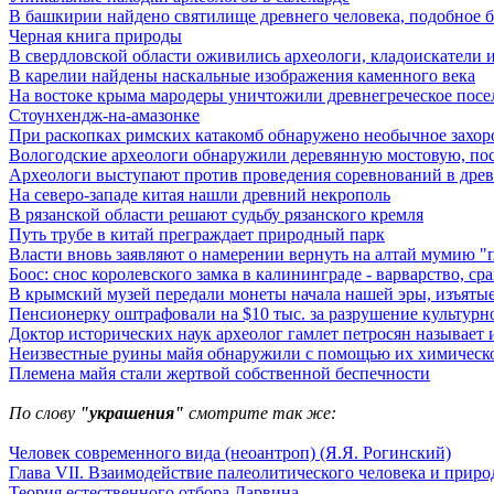
В башкирии найдено святилище древнего человека, подобное 
Черная книга природы
В свердловской области оживились археологи, кладоискатели и 
В карелии найдены наскальные изображения каменного века
На востоке крыма мародеры уничтожили древнегреческое посе
Стоунхендж-на-амазонке
При раскопках римских катакомб обнаружено необычное захор
Вологодские археологи обнаружили деревянную мостовую, пос
Археологи выступают против проведения соревнований в дре
На северо-западе китая нашли древний некрополь
В рязанской области решают судьбу рязанского кремля
Путь трубе в китай преграждает природный парк
Власти вновь заявляют о намерении вернуть на алтай мумию "
Боос: снос королевского замка в калининграде - варварство, с
В крымский музей передали монеты начала нашей эры, изъятые
Пенсионерку оштрафовали на $10 тыс. за разрушение культурн
Доктор исторических наук археолог гамлет петросян называе
Неизвестные руины майя обнаружили с помощью их химическ
Племена майя стали жертвой собственной беспечности
По слову
"украшения"
смотрите так же:
Человек современного вида (неоантроп) (Я.Я. Рогинский)
Глава VII. Взаимодействие палеолитического человека и природ
Теория естественного отбора Дарвина