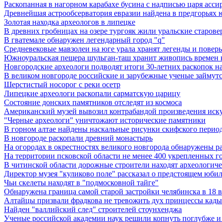
Раскопанная в нагорном карабахе бусина с надписью царя асси
Древнейшая астрообсерватория евразии найдена в предгорьях 
Золотая находка археологов в липецке
В древних гробницах на озере тургояк жили уральские старов
В гватемале обнаружен легендарный город "q"
Средневековые мавзолеи на юге урала хранят легенды и поверь
Южноуральская пещера шульган-таш хранит живопись времен 
Новгородские археологи подводят итоги 30-летних раскопок 
В великом новгороде российские и зарубежные ученые займутс
Шерстистый носорог с реки осетр
Липецкие археологи раскопали сарматскую царицу
Состояние донских памятников отследят из космоса
Американский музей вывозил контрабандой произведения иск
"Черные археологи" уничтожают исторические памятники
В горном алтае найдены наскальные рисунки скифского перио
В новгороде раскопали древний монастырь
На огородах в окрестностях великого новгорода обнаружены р
На территории псковской области не менее 400 укрепленных г
В читинской области дорожные строители находят археологич
Директор музея "куликово поле" рассказал о предстоящем юби
Чьи скелеты находят в "подмосковной тайге"
Обнаружена граница самой старой застройки челябинска в 18 в
Алтайцы призвали фрадкова не тревожить дух принцессы кад
Найден "валлийский след" строителей стоунхенджа
Ученые российской академии наук решили копнуть поглубже и 