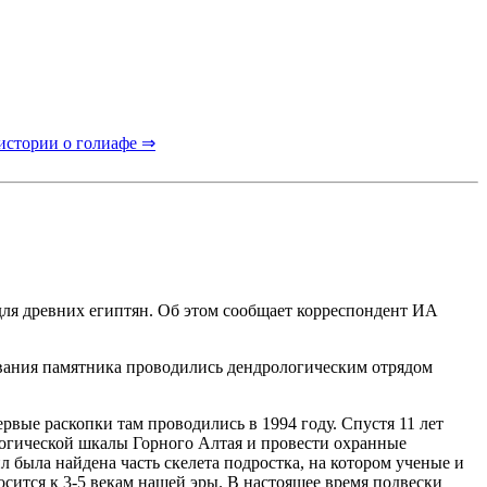
истории о голиафе ⇒
для древних египтян. Об этом сообщает корреспондент ИА
дования памятника проводились дендрологическим отрядом
рвые раскопки там проводились в 1994 году. Спустя 11 лет
логической шкалы Горного Алтая и провести охранные
л была найдена часть скелета подростка, на котором ученые и
сится к 3-5 векам нашей эры. В настоящее время подвески