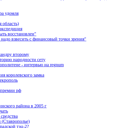
ра удомля
 область)
 экспедиция
ыть восстановлен"
 надо взвесить с финансовый точки зрения"
сандру второму
сторию народности сету
ополитене - интервью иа regnum
ия королевского замка
некрополь
 премии рф
нского района в 2005 г
чать
 средства
 (Ставрополье)
радской тэц-2?