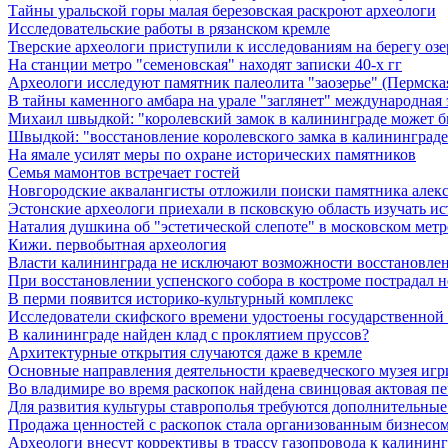
Тайны уральской горы малая березовская раскроют археологи
Исследовательские работы в рязанском кремле
Тверские археологи приступили к исследованиям на берегу озе
На станции метро "семеновская" находят записки 40-х гг
Археологи исследуют памятник палеолита "заозерье" (Пермская
В тайны каменного амбара на урале "заглянет" международная
Михаил швыдкой: "королевский замок в калининграде может б
Швыдкой: "восстановление королевского замка в калининграде
На ямале усилят меры по охране исторических памятников
Семья мамонтов встречает гостей
Новгородские аквалангисты отложили поиски памятника алек
Эстонские археологи приехали в псковскую область изучать и
Наталия душкина об "эстетической слепоте" в московском метр
Кижи. первобытная археология
Власти калининграда не исключают возможности восстановлен
При восстановлении успенского собора в костроме пострадал 
В перми появится историко-культурный комплекс
Исследователи скифского времени удостоены государственной
В калининграде найден клад с проклятием пруссов?
Архитектурные открытия случаются даже в кремле
Основные направления деятельности краеведческого музея игри
Во владимире во время раскопок найдена свинцовая актовая пе
Для развития культуры ставрополья требуются дополнительные
Продажа ценностей с раскопок стала организованным бизнесом
Археологи внесут коррективы в трассу газопровода к калининг