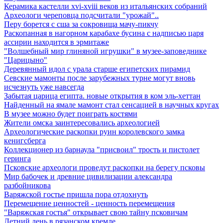
Керамика кастелли xvi-xviii веков из итальянских собраний
Археологи череповца подсчитали "урожай"..
Перу борется с сша за сокровища мачу-пикчу
Раскопанная в нагорном карабахе бусина с надписью царя
ассирии находится в эрмитаже
"Волшебный мир глиняной игрушки" в музее-заповеднике
"Царицыно"
Деревянный идол с урала старше египетских пирамид
Севские мамонты после зарубежных турне могут вновь
исчезнуть уже навсегда
Забытая царица египта. новые открытия в ком эль-хеттан
Найденный на ямале мамонт стал сенсацией в научных кругах
В музее можно будет поиграть костями
Жители омска заинтересовались археологией
Археологические раскопки руин королевского замка
кенигсберга
Коллекционер из барнаула "присвоил" трость и пистолет
геринга
Псковские археологи проведут раскопки на берегу псковы
Мир бабочек и древние цивилизации александра
разбойникова
Варяжской гостье пришла пора отдохнуть
Перемещение ценностей - ценность перемещения
"Варяжская гостья" открывает свою тайну псковичам
Летний день в рязанском кремле