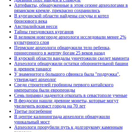
Артефакты, обнаруженные в этом сезоне археологами в
рязанском кремле, прекрасно сохранились
В курганской области найдены сосуды и котел
бронзового века
Австралийская несси
Тайны гнездовских курганов
В великом новгороде археологи исследовали менее 2%
культурного слоя
Пермские археологи обнаружили тело ребенка,
принесенного в жертву богам 25 веков назад
В курской области вандалы уничтожили скелет мамонта
Археологи обнаружили остатки оборонительной башни
в древнем танаисе
У знаменитого большого сфинкса была "подружка",
утверждает археолог
Среди строителей гробницы первого китайского
императора были европеоиды
Семь пирамид надеются откопать в севастополе ученые
В феодосии нашли древние монеты, которые могут
увеличить возраст города на 70 лет
Третье погребение
В центре калининграда археологи обнаружили
уникальный мост
Археологи прорубили путь к долгорукому каменным