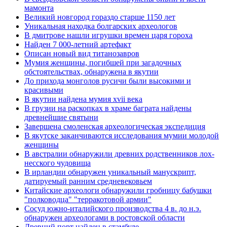
мамонта
Великий новгород гораздо старше 1150 лет
Уникальная находка болгарских археологов
В дмитрове нашли игрушки времен царя гороха
Найден 7 000-летний артефакт
Описан новый вид титанозавров
Мумия женщины, погибшей при загадочных
обстоятельствах, обнаружена в якутии
До прихода монголов русичи были высокими и
красивыми
В якутии найдена мумия xvii века
В грузии на раскопках в храме баграта найдены
древнейшие святыни
Завершена смоленская археологическая экспедиция
В якутске заканчиваются исследования мумии молодой
женщины
В австралии обнаружили древних родственников лох-
несского чудовища
В ирландии обнаружен уникальный манускрипт,
датируемый ранним средневековьем
Китайские археологи обнаружили гробницу бабушки
"полководца" "терракотовой армии"
Сосуд южно-италийского производства 4 в. до н.э.
обнаружен археологами в ростовской области
Древний порт найден в стамбуле