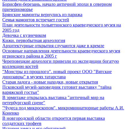
Борисфен-березань. начало античной эпохи в северном
причерноморье
Брянские мамонты вернулись из парижа
Семья мамонтов встречает гостей
План деятельности тольяттинского краеведческого музея на
2005 год
Девочка с кузнечиком
Кижи. первобытная археология
Архитектурные открытия случаются даже в кремле
Основные направления деятельности краеведческого музея
игринского района в 2005 г
Череповецкие археологи привезли из экспедиции богатую
коллекцию костей
"Монстры из прошлого". новый проект ООО "Вятские
динозавры" в музеях татарстана
Старая ладога - новые находки, новые открытия
Псковский музей-заповедник готовит выставку "тайна
варяжской гостьи"
В эрмитаже открылась выставка "античный мир на
петербургской сцене"
"Чудеса под микроскопом". микроминиатюрные работы А.И.
Коненко
В новгородской области откроется первая выставка
солдатских трофеев
История замка и его обитателей