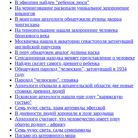
В эфиопии найден "ребенок люси"
На черниговщине раскопали уникальное захоронение
викингов
В монголии археологи обнаружили руины дворца
чингисхана
На тернопольщине нашли захоронение человека
бронзового века
Москвичка нашла в акватории севастополя затонувший
английский парусник
В перу обнаружен аналог долины наска
Сенсационная находка меняет представление о человеке
Найден скелет самого древнего ребенка
Обнаружен пароход "челюскин", затонувший в 1934
году
Пароход "челюскин". справка
Археологи открыли в архангельской области две новые
стоянки древних людей
Псковские археологи нашли еще одну "варяжскую
гостью"
Семь чудес света. храм артемиды эфесской
В дневности людей хоронили в позе зародыша
Археологи считают, что человечество имеет одну
общую родину - африку
Семь чудес света. сады семирамиды
Письмо из затерянного мира