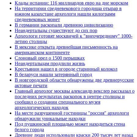
Клады испании: 116 миллиардов евро на дне морском
На территории средневекового городища отырар в
южном казахстане археологи нашли килограмм
средневековых монет
В германии раскопали древнюю цивилизацию
Неандертальцы существуют до сих пор
Археологи готовят москвичей к "внеочередному" 1000-
летию столицы
В мексике открыта древнейшая письменность на
американском континенте
Слоновый орел о 1500 перышках
Неандертальцам продлили жизнь
Крестьянин нашел в огороде старинный колокол
В беларуси нашли затерянный город
В новгородской области обнаружены две древнерусские
актовые печати
Главный археолог москвы александр векслер рассказал о
последних результатах раскопок в центре столицы и
сообщил о создании специального музея
археологических находок
На месте разрушенной гостиницы "россия" археологи
обнаружили уникальные находки
Под пушкинской площадью может находиться стена
белого города
Древние люди использовали краски 200 тысяч лет назад