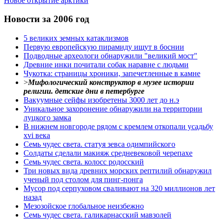
Новое открытие арктики
Новости за 2006 год
5 великих земных катаклизмов
Первую европейскую пирамиду ищут в боснии
Подводные археологи обнаружили "великий мост"
Древние инки почитали собак наравне с людьми
Чукотка: страницы хроники, запечетленные в камне
>
Мифологический конструктор в музее истории
религии. детские дни в петербурге
Вакуумные сейфы изобретены 3000 лет до н.э
Уникальное захоронение обнаружили на территории
луцкого замка
В нижнем новгороде рядом с кремлем откопали усадьбу
xvi века
Семь чудес света. статуя зевса одимпийского
Солдаты сделали макияж средневековой черепахе
Семь чудес света. колосс родосский
Три новых вида древних морских рептилий обнаружил
ученый под столом для пинг-понга
Мусор под cерпуховом сваливают на 320 миллионов лет
назад
Мезозойское глобальное неизбежно
Семь чудес света. галикарнасский мавзолей