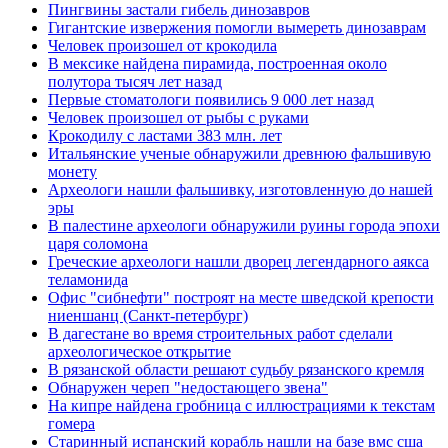
Пингвины застали гибель динозавров
Гигантские извержения помогли вымереть динозаврам
Человек произошел от крокодила
В мексике найдена пирамида, построенная около
полутора тысяч лет назад
Первые стоматологи появились 9 000 лет назад
Человек произошел от рыбы с руками
Крокодилу с ластами 383 млн. лет
Итальянские ученые обнаружили древнюю фальшивую
монету
Археологи нашли фальшивку, изготовленную до нашей
эры
В палестине археологи обнаружили руины города эпохи
царя соломона
Греческие археологи нашли дворец легендарного аякса
теламонида
Офис "сибнефти" построят на месте шведской крепости
ниеншанц (Санкт-петербург)
В дагестане во время строительных работ сделали
археологическое открытие
В рязанской области решают судьбу рязанского кремля
Обнаружен череп "недостающего звена"
На кипре найдена гробница с иллюстрациями к текстам
гомера
Старинный испанский корабль нашли на базе вмс сша