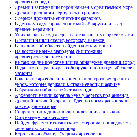
древнего города
Древний затонувший город найден в средиземном море
Древние реликвии вернулись на родину
Ядерное проклятье египетских фараонов
В детском саду города чианг май обнаружили клад
древней керамики
Уникальная находка сделана итальянскими археологами
В италии нашли скелет, которому 30 веков
В ивановской области найдена кость мамонта
На востоке крыма мародеры уничтожили
древнегреческое поселение
Китай: на дне водохранилища обнаружен древний город
Недалеко от красноярска обнаружен почти целый скелет
мамонта
Ровенские археологи наконец нашли грозных древних
укров, которые держали в страхе европу и африку
В бразилии найден свой стоунхендж
Археологи нашли корабль кука у берегов род-айленда
Древний розовый коралл найден во время раскопок в
краснодарском крае
Современницу динозавров привезли из австралии
Стоунхендж-на-амазонке
Найден фрагмент гигантского астероида, приведшего к
окончанию юрского периода
Король вака обманул "черных археологов"