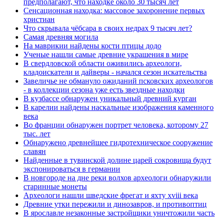
предполагают, что находке около 30 тысяч лет
Сенсационная находка: массовое захоронение первых
христиан
Что скрывала чёбсара в своих недрах 9 тысяч лет?
Самая древняя могила
На маврикии найдены кости птицы додо
Ученые нашли самые древние украшения в мире
В свердловской области оживились археологи,
кладоискатели и дайверы - начался сезон искательства
Завеличье не обмануло ожиданий псковских археологов
- в коллекции сезона уже есть звездные находки
В кузбассе обнаружен уникальный древний курган
В карелии найдены наскальные изображения каменного
века
Во франции обнаружен портрет человека, которому 27
тыс. лет
Обнаружено древнейшее гидротехническое сооружение
славян
Найденные в тувинской долине царей сокровища будут
экспонироваться в германии
В новгороде на дне реки волхов археологи обнаружили
старинные монеты
Археологи нашли шведские фрегат и яхту xviii века
Древние утки пережили и динозавров, и противоптиц
В ярославле незаконные застройщики уничтожили часть