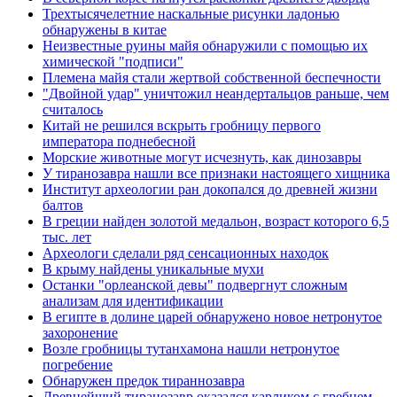
Трехтысячелетние наскальные рисунки ладонью
обнаружены в китае
Неизвестные руины майя обнаружили с помощью их
химической "подписи"
Племена майя стали жертвой собственной беспечности
"Двойной удар" уничтожил неандертальцов раньше, чем
считалось
Китай не решился вскрыть гробницу первого
императора поднебесной
Морские животные могут исчезнуть, как динозавры
У тиранозавра нашли все признаки настоящего хищника
Институт археологии ран докопался до древней жизни
балтов
В греции найден золотой медальон, возраст которого 6,5
тыс. лет
Археологи сделали ряд сенсационных находок
В крыму найдены уникальные мухи
Останки "орлеанской девы" подвергнут сложным
анализам для идентификации
В египте в долине царей обнаружено новое нетронутое
захоронение
Возле гробницы тутанхамона нашли нетронутое
погребение
Обнаружен предок тираннозавра
Древнейший тиранозавр оказался карликом с гребнем