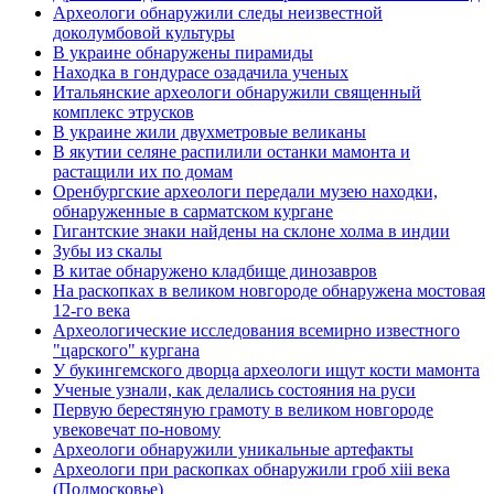
Археологи обнаружили следы неизвестной
доколумбовой культуры
В украине обнаружены пирамиды
Находка в гондурасе озадачила ученых
Итальянские археологи обнаружили священный
комплекс этрусков
В украине жили двухметровые великаны
В якутии селяне распилили останки мамонта и
растащили их по домам
Оренбургские археологи передали музею находки,
обнаруженные в сарматском кургане
Гигантские знаки найдены на склоне холма в индии
Зубы из скалы
В китае обнаружено кладбище динозавров
На раскопках в великом новгороде обнаружена мостовая
12-го века
Археологические исследования всемирно известного
"царского" кургана
У букингемского дворца археологи ищут кости мамонта
Ученые узнали, как делались состояния на руси
Первую берестяную грамоту в великом новгороде
увековечат по-новому
Археологи обнаружили уникальные артефакты
Археологи при раскопках обнаружили гроб xiii века
(Подмосковье)