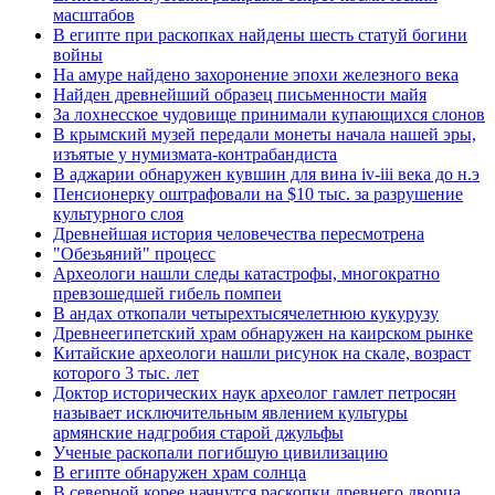
масштабов
В египте при раскопках найдены шесть статуй богини
войны
На амуре найдено захоронение эпохи железного века
Найден древнейший образец письменности майя
За лохнесское чудовище принимали купающихся слонов
В крымский музей передали монеты начала нашей эры,
изъятые у нумизмата-контрабандиста
В аджарии обнаружен кувшин для вина iv-iii века до н.э
Пенсионерку оштрафовали на $10 тыс. за разрушение
культурного слоя
Древнейшая история человечества пересмотрена
"Обезьяний" процесс
Археологи нашли следы катастрофы, многократно
превзошедшей гибель помпеи
В андах откопали четырехтысячелетнюю кукурузу
Древнеегипетский храм обнаружен на каирском рынке
Китайские археологи нашли рисунок на скале, возраст
которого 3 тыс. лет
Доктор исторических наук археолог гамлет петросян
называет исключительным явлением культуры
армянские надгробия старой джульфы
Ученые раскопали погибшую цивилизацию
В египте обнаружен храм солнца
В северной корее начнутся раскопки древнего дворца