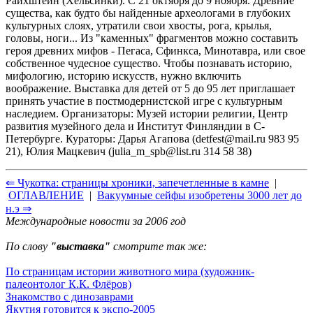
Райхштейн (Хельсинки). С 21 октября до 9 ноября. Древние
существа, как будто бы найденные археологами в глубоких
культурных слоях, утратили свои хвосты, рога, крылья,
головы, ноги... Из "каменных" фрагментов можно составить
героя древних мифов - Пегаса, Сфинкса, Минотавра, или свое
собственное чудесное существо. Чтобы познавать историю,
мифологию, историю искусств, нужно включить
воображение. Выставка для детей от 5 до 95 лет приглашает
принять участие в постмодернистской игре с культурным
наследием. Организаторы: Музей истории религии, Центр
развития музейного дела и Институт Финляндии в С-
Петербурге. Кураторы: Дарья Агапова (detfest@mail.ru 983 95
21), Юлия Мацкевич (julia_m_spb@list.ru 314 58 38)
⇐ Чукотка: страницы хроники, запечетленные в камне
|
ОГЛАВЛЕНИЕ
|
Вакуумные сейфы изобретены 3000 лет до
н.э ⇒
Международные новости за 2006 год
По слову
"выставка"
смотрите так же:
По страницам истории животного мира (художник-
палеонтолог К.К. Флёров)
Знакомство с динозаврами
Якутия готовится к экспо-2005