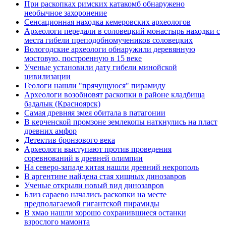
При раскопках римских катакомб обнаружено
необычное захоронение
Сенсационная находка кемеровских археологов
Археологи передали в соловецкий монастырь находки с
места гибели преподобномучеников соловецких
Вологодские археологи обнаружили деревянную
мостовую, построенную в 15 веке
Ученые установили дату гибели минойской
цивилизации
Геологи нашли "прячущуюся" пирамиду
Археологи возобновят раскопки в районе кладбища
бадалык (Красноярск)
Самая древняя змея обитала в патагонии
В керченской промзоне землекопы наткнулись на пласт
древних амфор
Детектив бронзового века
Археологи выступают против проведения
соревнований в древней олимпии
На северо-западе китая нашли древний некрополь
В аргентине найдена стая хищных динозавров
Ученые открыли новый вид динозавров
Близ сараево начались раскопки на месте
предполагаемой гигантской пирамиды
В хмао нашли хорошо сохранившиеся останки
взрослого мамонта