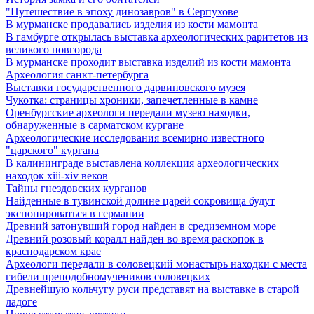
"Путешествие в эпоху динозавров" в Серпухове
В мурманске продавались изделия из кости мамонта
В гамбурге открылась выставка археологических раритетов из
великого новгорода
В мурманске проходит выставка изделий из кости мамонта
Археология санкт-петербурга
Выставки государственного дарвиновского музея
Чукотка: страницы хроники, запечетленные в камне
Оренбургские археологи передали музею находки,
обнаруженные в сарматском кургане
Археологические исследования всемирно известного
"царского" кургана
В калининграде выставлена коллекция археологических
находок xiii-xiv веков
Тайны гнездовских курганов
Найденные в тувинской долине царей сокровища будут
экспонироваться в германии
Древний затонувший город найден в средиземном море
Древний розовый коралл найден во время раскопок в
краснодарском крае
Археологи передали в соловецкий монастырь находки с места
гибели преподобномучеников соловецких
Древнейшую кольчугу руси представят на выставке в старой
ладоге