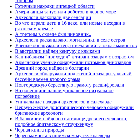
топором
Готичные находки липецкой области
Американцы запустили роботов в черное море
Археологи раскопали две сенсации
Во что играли дети в 16 веке, или новые находки в
рязанском кремле
А третьим в склепе был чиновник..
Археологи раскапывают могильники в селе остров
Ученые обнаружили ген, отвечавший за окрас мамонтов
В австралии найден кенгуру с клыками
Каннибализм "приходил" к тираннозаврам с возрастом
Армянские ученые обнаружили потомков динозавров
Древний город найден в болгарии
Археологи обнаружили под стеной плача ритуальный
бассейн времен второго храма
Новгородскую берестяную грамоту расшифровали
На ровенщине нашли уникальное ритуальное
погребение
Уникальные находки археологов в салехарде
Первую жертву доисторического человека обнаружили
британские археологи
В башкирии найдено святилище древнего человека,
подобное британскому стоунхенджу
Черная книга природы
Череп мамонта в ишимском музее. краеведы