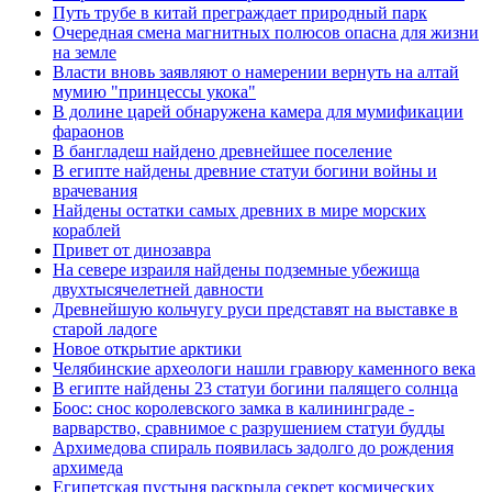
Путь трубе в китай преграждает природный парк
Очередная смена магнитных полюсов опасна для жизни
на земле
Власти вновь заявляют о намерении вернуть на алтай
мумию "принцессы укока"
В долине царей обнаружена камера для мумификации
фараонов
В бангладеш найдено древнейшее поселение
В египте найдены древние статуи богини войны и
врачевания
Найдены остатки самых древних в мире морских
кораблей
Привет от динозавра
На севере израиля найдены подземные убежища
двухтысячелетней давности
Древнейшую кольчугу руси представят на выставке в
старой ладоге
Новое открытие арктики
Челябинские археологи нашли гравюру каменного века
В египте найдены 23 статуи богини палящего солнца
Боос: снос королевского замка в калининграде -
варварство, сравнимое с разрушением статуи будды
Архимедова спираль появилась задолго до рождения
архимеда
Египетская пустыня раскрыла секрет космических