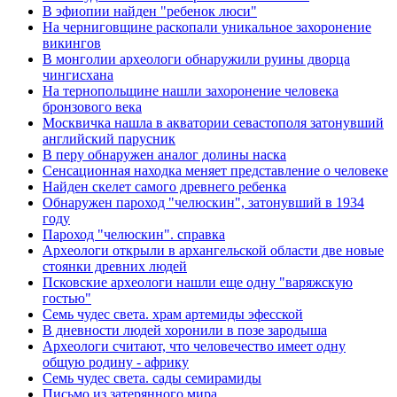
В эфиопии найден "ребенок люси"
На черниговщине раскопали уникальное захоронение
викингов
В монголии археологи обнаружили руины дворца
чингисхана
На тернопольщине нашли захоронение человека
бронзового века
Москвичка нашла в акватории севастополя затонувший
английский парусник
В перу обнаружен аналог долины наска
Сенсационная находка меняет представление о человеке
Найден скелет самого древнего ребенка
Обнаружен пароход "челюскин", затонувший в 1934
году
Пароход "челюскин". справка
Археологи открыли в архангельской области две новые
стоянки древних людей
Псковские археологи нашли еще одну "варяжскую
гостью"
Семь чудес света. храм артемиды эфесской
В дневности людей хоронили в позе зародыша
Археологи считают, что человечество имеет одну
общую родину - африку
Семь чудес света. сады семирамиды
Письмо из затерянного мира