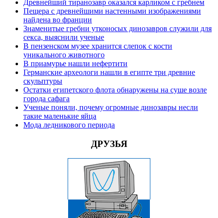
Древнейший тиранозавр оказался карликом с гребнем
Пещера с древнейшими настенными изображениями
найдена во франции
Знаменитые гребни утконосых динозавров служили для
секса, выяснили ученые
В пензенском музее хранится слепок с кости
уникального животного
В приамурье нашли нефертити
Германские археологи нашли в египте три древние
скульптуры
Остатки египетского флота обнаружены на суше возле
города сафага
Ученые поняли, почему огромные динозавры несли
такие маленькие яйца
Мода ледникового периода
ДРУЗЬЯ