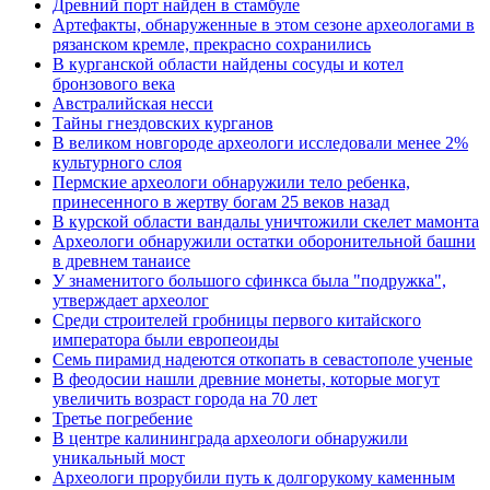
Древний порт найден в стамбуле
Артефакты, обнаруженные в этом сезоне археологами в
рязанском кремле, прекрасно сохранились
В курганской области найдены сосуды и котел
бронзового века
Австралийская несси
Тайны гнездовских курганов
В великом новгороде археологи исследовали менее 2%
культурного слоя
Пермские археологи обнаружили тело ребенка,
принесенного в жертву богам 25 веков назад
В курской области вандалы уничтожили скелет мамонта
Археологи обнаружили остатки оборонительной башни
в древнем танаисе
У знаменитого большого сфинкса была "подружка",
утверждает археолог
Среди строителей гробницы первого китайского
императора были европеоиды
Семь пирамид надеются откопать в севастополе ученые
В феодосии нашли древние монеты, которые могут
увеличить возраст города на 70 лет
Третье погребение
В центре калининграда археологи обнаружили
уникальный мост
Археологи прорубили путь к долгорукому каменным