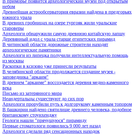
В приморье появится археологический музей под открытым
небом
Древнейшая астрообсерватория евразии найдена в предгорьях
южного урала
В древних гробницах на озере тургояк жили уральские
староверы
Археологи обнаружили самую древнюю китайскую лапшу
Деревянный идол с урала старше египетских пирамид
В читинской области дорожные строители находят
археологические памятники
Археологи из липецка получили интеллектуальную помощь
из москвы
Раскопки в ксизово уже принесли результаты
В челябинской области продолжается создание музея -
заповедника "аркаим"
В древнем "аркаиме" воссоздается деревня медно-каменного
века
Письмо из затерянного мира
Неандертальцы существуют до сих пор
Археологи прорубили путь к долгорукому каменным топором
В башкирии найдено святилище древнего человека, подобное
британскому стоунхенджу
Геологи нашли "прячущуюся" пирамиду
Первые стоматологи появились 9 000 лет назад
Археологи сделали ряд сенсационных находок