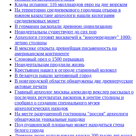
Клады испании: 116 миллиардов евро на дне морском
На территории средневекового городища отырар в
южном казахстане археологи нашли килограмм
средневековых монет
В германии раскопали древнюю цивилизацию
Неандертальцы существуют до сих пор
Археологи готовят москвичей к "внеочередному" 1000-
летию столицы
В мексике открыта древнейшая письменность на
американском континенте
Слоновый орел о 1500 перышках
Неандертальцам продлили жизнь
Крестьянин нашел в огороде старинный колокол
В беларуси нашли затерянный город
В новгородской области обнаружены две древнерусские
актовые печати
Главный археолог москвы александр векслер рассказал о
последних результатах раскопок в центре столицы и
сообщил о создании специального музея
археологических находок
На месте разрушенной гостиницы "россия" археологи
обнаружили уникальные находки
Под пушкинской площадью может находиться стена
белого города
Древние люди использовали краски 200 тысяч лет назад