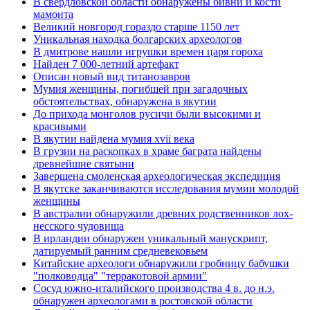
В свердловской области обнаружены бивни и кости
мамонта
Великий новгород гораздо старше 1150 лет
Уникальная находка болгарских археологов
В дмитрове нашли игрушки времен царя гороха
Найден 7 000-летний артефакт
Описан новый вид титанозавров
Мумия женщины, погибшей при загадочных
обстоятельствах, обнаружена в якутии
До прихода монголов русичи были высокими и
красивыми
В якутии найдена мумия xvii века
В грузии на раскопках в храме баграта найдены
древнейшие святыни
Завершена смоленская археологическая экспедиция
В якутске заканчиваются исследования мумии молодой
женщины
В австралии обнаружили древних родственников лох-
несского чудовища
В ирландии обнаружен уникальный манускрипт,
датируемый ранним средневековьем
Китайские археологи обнаружили гробницу бабушки
"полководца" "терракотовой армии"
Сосуд южно-италийского производства 4 в. до н.э.
обнаружен археологами в ростовской области