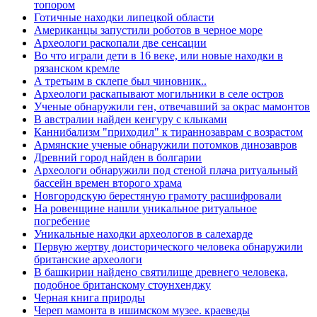
топором
Готичные находки липецкой области
Американцы запустили роботов в черное море
Археологи раскопали две сенсации
Во что играли дети в 16 веке, или новые находки в
рязанском кремле
А третьим в склепе был чиновник..
Археологи раскапывают могильники в селе остров
Ученые обнаружили ген, отвечавший за окрас мамонтов
В австралии найден кенгуру с клыками
Каннибализм "приходил" к тираннозаврам с возрастом
Армянские ученые обнаружили потомков динозавров
Древний город найден в болгарии
Археологи обнаружили под стеной плача ритуальный
бассейн времен второго храма
Новгородскую берестяную грамоту расшифровали
На ровенщине нашли уникальное ритуальное
погребение
Уникальные находки археологов в салехарде
Первую жертву доисторического человека обнаружили
британские археологи
В башкирии найдено святилище древнего человека,
подобное британскому стоунхенджу
Черная книга природы
Череп мамонта в ишимском музее. краеведы