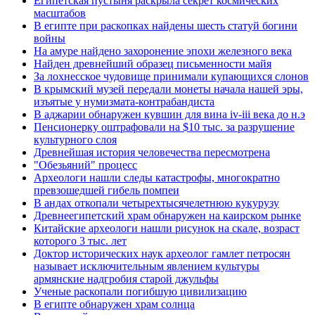
Египетская пустыня раскрыла секрет космических
масштабов
В египте при раскопках найдены шесть статуй богини
войны
На амуре найдено захоронение эпохи железного века
Найден древнейший образец письменности майя
За лохнесское чудовище принимали купающихся слонов
В крымский музей передали монеты начала нашей эры,
изъятые у нумизмата-контрабандиста
В аджарии обнаружен кувшин для вина iv-iii века до н.э
Пенсионерку оштрафовали на $10 тыс. за разрушение
культурного слоя
Древнейшая история человечества пересмотрена
"Обезьяний" процесс
Археологи нашли следы катастрофы, многократно
превзошедшей гибель помпеи
В андах откопали четырехтысячелетнюю кукурузу
Древнеегипетский храм обнаружен на каирском рынке
Китайские археологи нашли рисунок на скале, возраст
которого 3 тыс. лет
Доктор исторических наук археолог гамлет петросян
называет исключительным явлением культуры
армянские надгробия старой джульфы
Ученые раскопали погибшую цивилизацию
В египте обнаружен храм солнца