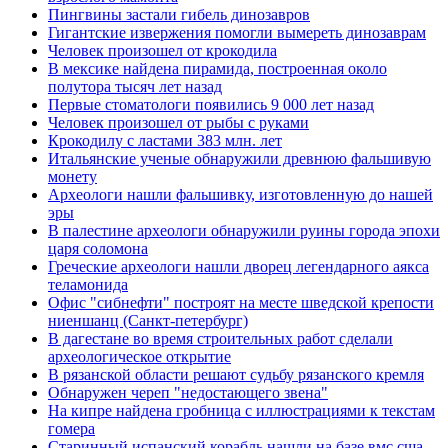
Пингвины застали гибель динозавров
Гигантские извержения помогли вымереть динозаврам
Человек произошел от крокодила
В мексике найдена пирамида, построенная около
полутора тысяч лет назад
Первые стоматологи появились 9 000 лет назад
Человек произошел от рыбы с руками
Крокодилу с ластами 383 млн. лет
Итальянские ученые обнаружили древнюю фальшивую
монету
Археологи нашли фальшивку, изготовленную до нашей
эры
В палестине археологи обнаружили руины города эпохи
царя соломона
Греческие археологи нашли дворец легендарного аякса
теламонида
Офис "сибнефти" построят на месте шведской крепости
ниеншанц (Санкт-петербург)
В дагестане во время строительных работ сделали
археологическое открытие
В рязанской области решают судьбу рязанского кремля
Обнаружен череп "недостающего звена"
На кипре найдена гробница с иллюстрациями к текстам
гомера
Старинный испанский корабль нашли на базе вмс сша