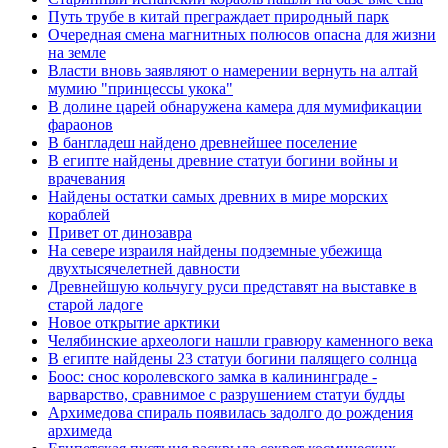
Путь трубе в китай преграждает природный парк
Очередная смена магнитных полюсов опасна для жизни
на земле
Власти вновь заявляют о намерении вернуть на алтай
мумию "принцессы укока"
В долине царей обнаружена камера для мумификации
фараонов
В бангладеш найдено древнейшее поселение
В египте найдены древние статуи богини войны и
врачевания
Найдены остатки самых древних в мире морских
кораблей
Привет от динозавра
На севере израиля найдены подземные убежища
двухтысячелетней давности
Древнейшую кольчугу руси представят на выставке в
старой ладоге
Новое открытие арктики
Челябинские археологи нашли гравюру каменного века
В египте найдены 23 статуи богини палящего солнца
Боос: снос королевского замка в калининграде -
варварство, сравнимое с разрушением статуи будды
Архимедова спираль появилась задолго до рождения
архимеда