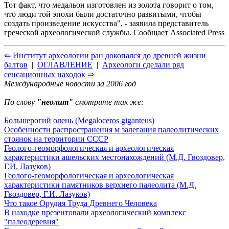
Тот факт, что медальон изготовлен из золота говорит о том,
что люди той эпохи были достаточно развитыми, чтобы
создать произведение искусства", - заявила представитель
греческой археологической службы. Сообщает Associated Press
⇐ Институт археологии ран докопался до древней жизни
балтов
|
ОГЛАВЛЕНИЕ
|
Археологи сделали ряд
сенсационных находок ⇒
Международные новости за 2006 год
По слову
"неолит"
смотрите так же:
Большерогий олень (Megaloceros giganteus)
Особенности распространения м залегания палеолитических
стоянок на территории СССР
Геолого-геоморфологическая и археологическая
характеристики ашельских местонахождений (М.Д. Гвоздовер,
Г.И. Лазуков)
Геолого-геоморфологическая и археологическая
характеристики памятников верхнего палеолита (М.Д.
Гвоздовер, Г.И. Лазуков)
Что такое Орудия Труда Древнего Человека
В находке презентовали археологический комплекс
"палеодеревня"