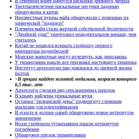
В северной корее начнутся раскопки древнего дворца
Трехтысячелетние наскальные рисунки ладонью
обнаружены в китае
Неизвестные руины майя обнаружили с помощью их
химической "подписи"
Племена майя стали жертвой собственной беспечности
"Двойной удар" уничтожил неандертальцов раньше, чем
считалось
Китай не решился вскрыть гробницу первого
императора поднебесной
Морские животные могут исчезнуть, как динозавры
У тиранозавра нашли все признаки настоящего хищника
Институт археологии ран докопался до древней жизни
балтов
>
В греции найден золотой медальон, возраст которого
6,5 тыс. лет
Археологи сделали ряд сенсационных находок
В крыму найдены уникальные мухи
Останки "орлеанской девы" подвергнут сложным
анализам для идентификации
В египте в долине царей обнаружено новое нетронутое
захоронение
Возле гробницы тутанхамона нашли нетронутое
погребение
Обнаружен предок тираннозавра