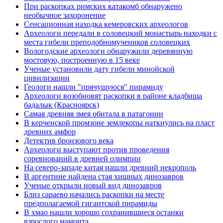
При раскопках римских катакомб обнаружено
необычное захоронение
Сенсационная находка кемеровских археологов
Археологи передали в соловецкий монастырь находки с
места гибели преподобномучеников соловецких
Вологодские археологи обнаружили деревянную
мостовую, построенную в 15 веке
Ученые установили дату гибели минойской
цивилизации
Геологи нашли "прячущуюся" пирамиду
Археологи возобновят раскопки в районе кладбища
бадалык (Красноярск)
Самая древняя змея обитала в патагонии
В керченской промзоне землекопы наткнулись на пласт
древних амфор
Детектив бронзового века
Археологи выступают против проведения
соревнований в древней олимпии
На северо-западе китая нашли древний некрополь
В аргентине найдена стая хищных динозавров
Ученые открыли новый вид динозавров
Близ сараево начались раскопки на месте
предполагаемой гигантской пирамиды
В хмао нашли хорошо сохранившиеся останки
взрослого мамонта