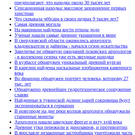
предполагают, что находке около 30 тысяч лет
Сенсационная находка: массовое захоронение первых
христиан
Что скрывала чёбсара в своих недрах 9 тысяч лет?
Самая древняя могила
На маврикии найдены кости птицы додо
Ученые нашли самые древние украшения в мире
В свердловской области оживились археологи,
кладоискатели и дайверы - начался сезон искательства
Завеличье не обмануло ожиданий псковских археологов
- в коллекции сезона уже есть звездные находки
В кузбассе обнаружен уникальный древний курган
В карелии найдены наскальные изображения каменного
века
Во франции обнаружен портрет человека, которому 27
тыс. лет
Обнаружено древнейшее гидротехническое сооружение
славян
Найденные в тувинской долине царей сокровища будут
экспонироваться в германии
В новгороде на дне реки волхов археологи обнаружили
старинные монеты
Археологи нашли шведские фрегат и яхту xviii века
Древние утки пережили и динозавров, и противоптиц
В ярославле незаконные застройщики уничтожили часть