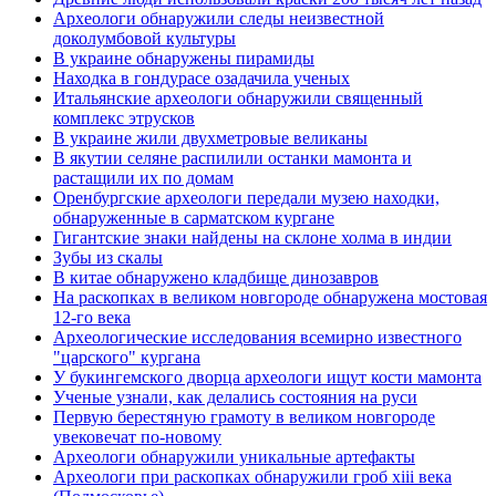
Археологи обнаружили следы неизвестной
доколумбовой культуры
В украине обнаружены пирамиды
Находка в гондурасе озадачила ученых
Итальянские археологи обнаружили священный
комплекс этрусков
В украине жили двухметровые великаны
В якутии селяне распилили останки мамонта и
растащили их по домам
Оренбургские археологи передали музею находки,
обнаруженные в сарматском кургане
Гигантские знаки найдены на склоне холма в индии
Зубы из скалы
В китае обнаружено кладбище динозавров
На раскопках в великом новгороде обнаружена мостовая
12-го века
Археологические исследования всемирно известного
"царского" кургана
У букингемского дворца археологи ищут кости мамонта
Ученые узнали, как делались состояния на руси
Первую берестяную грамоту в великом новгороде
увековечат по-новому
Археологи обнаружили уникальные артефакты
Археологи при раскопках обнаружили гроб xiii века