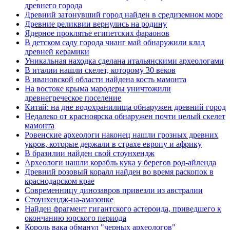
древнего города
Древний затонувший город найден в средиземном море
Древние реликвии вернулись на родину
Ядерное проклятье египетских фараонов
В детском саду города чианг май обнаружили клад
древней керамики
Уникальная находка сделана итальянскими археологами
В италии нашли скелет, которому 30 веков
В ивановской области найдена кость мамонта
На востоке крыма мародеры уничтожили
древнегреческое поселение
Китай: на дне водохранилища обнаружен древний город
Недалеко от красноярска обнаружен почти целый скелет
мамонта
Ровенские археологи наконец нашли грозных древних
укров, которые держали в страхе европу и африку
В бразилии найден свой стоунхендж
Археологи нашли корабль кука у берегов род-айленда
Древний розовый коралл найден во время раскопок в
краснодарском крае
Современницу динозавров привезли из австралии
Стоунхендж-на-амазонке
Найден фрагмент гигантского астероида, приведшего к
окончанию юрского периода
Король вака обманул "черных археологов"