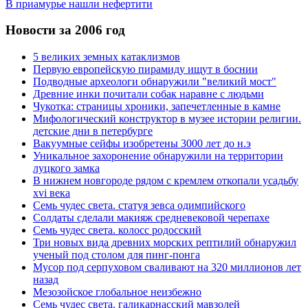
В приамурье нашли нефертити
Новости за 2006 год
5 великих земных катаклизмов
Первую европейскую пирамиду ищут в боснии
Подводные археологи обнаружили "великий мост"
Древние инки почитали собак наравне с людьми
Чукотка: страницы хроники, запечетленные в камне
Мифологический конструктор в музее истории религии.
детские дни в петербурге
Вакуумные сейфы изобретены 3000 лет до н.э
Уникальное захоронение обнаружили на территории
луцкого замка
В нижнем новгороде рядом с кремлем откопали усадьбу
xvi века
Семь чудес света. статуя зевса одимпийского
Солдаты сделали макияж средневековой черепахе
Семь чудес света. колосс родосский
Три новых вида древних морских рептилий обнаружил
ученый под столом для пинг-понга
Мусор под cерпуховом сваливают на 320 миллионов лет
назад
Мезозойское глобальное неизбежно
Семь чудес света. галикарнасский мавзолей