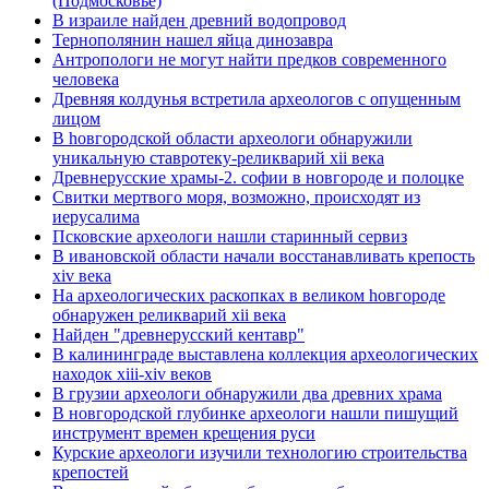
(Подмосковье)
В израиле найден древний водопровод
Тернополянин нашел яйца динозавра
Антропологи не могут найти предков современного
человека
Древняя колдунья встретила археологов с опущенным
лицом
В hовгородской области археологи обнаружили
уникальную ставротеку-реликварий xii века
Древнерусские храмы-2. софии в новгороде и полоцке
Свитки мертвого моря, возможно, происходят из
иерусалима
Псковские археологи нашли старинный сервиз
В ивановской области начали восстанавливать крепость
xiv века
Hа археологических раскопках в великом hовгороде
обнаружен реликварий xii века
Найден "древнерусский кентавр"
В калининграде выставлена коллекция археологических
находок xiii-xiv веков
В грузии археологи обнаружили два древних храма
В новгородской глубинке археологи нашли пишущий
инструмент времен крещения руси
Курские археологи изучили технологию строительства
крепостей